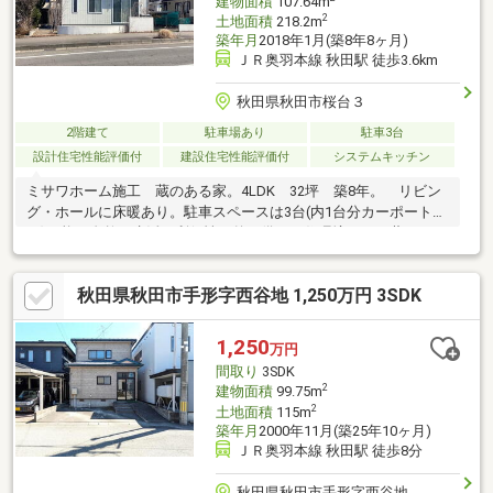
建物面積
107.64m
2
土地面積
218.2m
築年月
2018年1月(築8年8ヶ月)
ＪＲ奥羽本線 秋田駅 徒歩3.6km
秋田県秋田市桜台３
2階建て
駐車場あり
駐車3台
設計住宅性能評価付
建設住宅性能評価付
システムキッチン
ミサワホーム施工 蔵のある家。4LDK 32坪 築8年。 リビン
グ・ホールに床暖あり。駐車スペースは3台(内1台分カーポート付
き)可能。自然と生活の利便性を兼ね備えた住環境です。蔵には日
用品や趣味のアイテム、備蓄品など何でもしまえます。蔵の上階
は独立したマルチルームがあり、多彩に活用できます。内覧のご
秋田県秋田市手形字西谷地 1,250万円 3SDK
予約お待ちしております。
1,250
万円
間取り
3SDK
2
建物面積
99.75m
2
土地面積
115m
築年月
2000年11月(築25年10ヶ月)
ＪＲ奥羽本線 秋田駅 徒歩8分
秋田県秋田市手形字西谷地