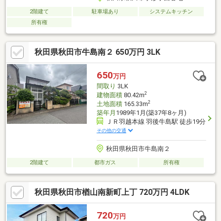
2階建て
駐車場あり
システムキッチン
所有権
秋田県秋田市牛島南２ 650万円 3LK
650
万円
間取り
3LK
2
建物面積
80.42m
2
土地面積
165.33m
築年月
1989年1月(築37年8ヶ月)
ＪＲ羽越本線 羽後牛島駅 徒歩19分
その他の交通
秋田県秋田市牛島南２
2階建て
都市ガス
所有権
秋田県秋田市楢山南新町上丁 720万円 4LDK
720
万円