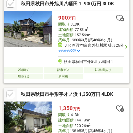
秋田県秋田市外旭川八幡田１ 900万円 3LDK
の物件情報(売りタイ・買いタイ)はイエステーションノーベル不
動産へお任せ下さい!
900
万円
間取り
3LDK
2
建物面積
77.83m
2
土地面積
157.56m
築年月
1980年3月(築46年6ヶ月)
ＪＲ奥羽本線 泉外旭川駅 徒歩26分
その他の交通
秋田県秋田市外旭川八幡田１
2階建て
都市ガス
駐車場あり
駐車2台
所有権
秋田県秋田市手形字才ノ浜 1,350万円 4LDK
1,350
万円
間取り
4LDK
2
建物面積
144.18m
2
土地面積
320.26m
築年月
1981年5月(築45年4ヶ月)