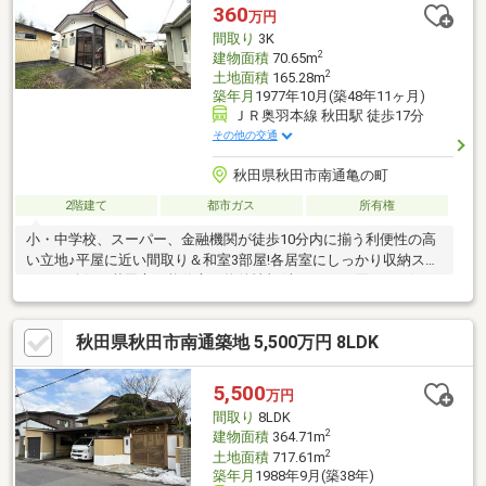
360
万円
間取り
3K
2
建物面積
70.65m
2
土地面積
165.28m
築年月
1977年10月(築48年11ヶ月)
ＪＲ奥羽本線 秋田駅 徒歩17分
その他の交通
秋田県秋田市南通亀の町
2階建て
都市ガス
所有権
小・中学校、スーパー、金融機関が徒歩10分内に揃う利便性の高
い立地♪平屋に近い間取り＆和室3部屋!各居室にしっかり収納スペ
ースを確保。秋田市・能代市の物件情報(売りタイ・買いタイ)は
イエステーションノーベル不動産へお任せ下さい!
秋田県秋田市南通築地 5,500万円 8LDK
5,500
万円
間取り
8LDK
2
建物面積
364.71m
2
土地面積
717.61m
築年月
1988年9月(築38年)