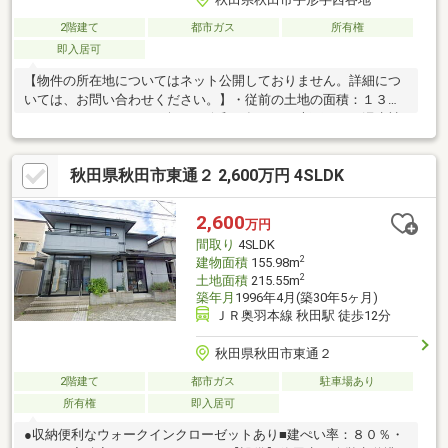
2階建て
都市ガス
所有権
即入居可
【物件の所在地についてはネット公開しておりません。詳細につ
いては、お問い合わせください。】・従前の土地の面積：１３
５．５３㎡（４０．９９坪）・令和５年７月の大雨による浸水被
害はありません。・秋田駅東第三地区土地区画整理事業施工区域
のため、増改築や建て替えの際には土地区画整理法７６条許可申
秋田県秋田市東通２ 2,600万円 4SLDK
請が必要です。
2,600
万円
間取り
4SLDK
2
建物面積
155.98m
2
土地面積
215.55m
築年月
1996年4月(築30年5ヶ月)
ＪＲ奥羽本線 秋田駅 徒歩12分
秋田県秋田市東通２
2階建て
都市ガス
駐車場あり
所有権
即入居可
●収納便利なウォークインクローゼットあり■建ぺい率：８０％・