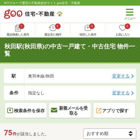
NTTグループ運営の不動産総合サイト goo住宅・不動産
1
0
0
0
最近検索した条件
最近見た物件
保存した条件
お気に入り
秋田駅(秋田県)の中古一戸建て・中古住宅 物件一
覧
駅
変更する
奥羽本線/秋田
条件
変更する
指定なし
新着メールを受
検索条件を保存
アプリで探す
取る
75
件
が該当しました。