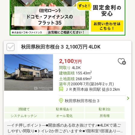
秋田県秋田市桜台３ 2,100万円 4LDK
2,100
万円
間取り
4LDK
2
建物面積
155.43m
2
土地面積
268.69m
築年月
2000年7月(築26年2ヶ月)
ＪＲ奥羽本線 秋田駅 徒歩3.2km
秋田県秋田市桜台３
2階建て
駐車場あり
駐車2台
システムキッチン
オール電化
所有権
---イチ押しポイント---■開放感のある吹き抜けです♪■4LDKで過ご
しやすい間取り■トイレ2か所ございます☆■1階和室1部屋あり---