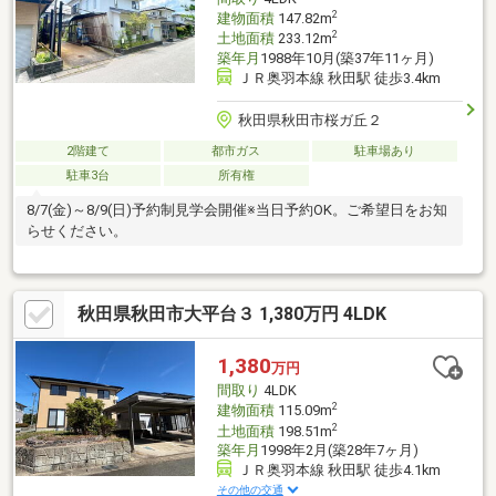
2
建物面積
147.82m
2
土地面積
233.12m
築年月
1988年10月(築37年11ヶ月)
ＪＲ奥羽本線 秋田駅 徒歩3.4km
秋田県秋田市桜ガ丘２
2階建て
都市ガス
駐車場あり
駐車3台
所有権
8/7(金)～8/9(日)予約制見学会開催※当日予約OK。ご希望日をお知
らせください。
秋田県秋田市大平台３ 1,380万円 4LDK
1,380
万円
間取り
4LDK
2
建物面積
115.09m
2
土地面積
198.51m
築年月
1998年2月(築28年7ヶ月)
ＪＲ奥羽本線 秋田駅 徒歩4.1km
その他の交通