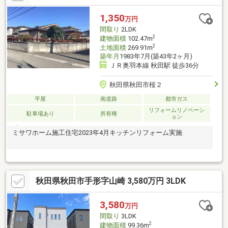
1,350
万円
間取り
2LDK
2
建物面積
102.47m
2
土地面積
269.91m
築年月
1983年7月(築43年2ヶ月)
ＪＲ奥羽本線 秋田駅 徒歩36分
秋田県秋田市桜２
平屋
南道路
都市ガス
リフォームリノベーシ
駐車場あり
所有権
ョン
ミサワホーム施工住宅2023年4月キッチンリフォーム実施
秋田県秋田市手形字山崎 3,580万円 3LDK
3,580
万円
間取り
3LDK
2
建物面積
99.36m