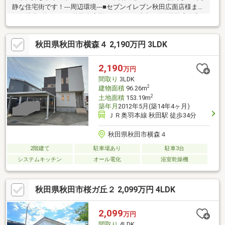
静な住宅街です！---周辺環境---■セブンイレブン秋田広面店様まで
・・徒歩6分■いとく秋田東店様まで・・・徒歩13分■秋田広面郵
便局様まで・・・徒歩4分■こばと保育園様まで・・・徒歩3分※当
社では他社様が掲載している物件もご紹介、ご案内が可能です！
秋田県秋田市横森４ 2,190万円 3LDK
あわせて内覧を希望される際は、お問い合わせの際希望の物件名
をお申し付けくださいませ！「お家探し」「ご売却」は株式会社
リプロデザインにおまかせ下さい！お客様にお会いできること、
2,190
万円
スタッフ一同、心よりお待ちしております！
間取り
3LDK
2
建物面積
96.26m
2
土地面積
153.19m
築年月
2012年5月(築14年4ヶ月)
ＪＲ奥羽本線 秋田駅 徒歩34分
秋田県秋田市横森４
2階建て
駐車場あり
駐車3台
システムキッチン
オール電化
浴室乾燥機
秋田県秋田市桜ガ丘２ 2,099万円 4LDK
2,099
万円
間取り
4LDK