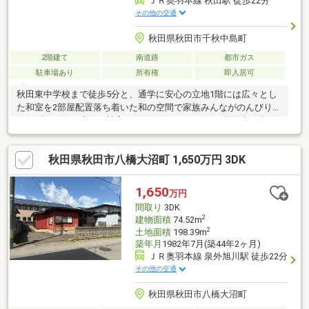
ＪＲ奥羽本線 秋田駅 徒歩22分
その他の交通
秋田県秋田市千秋中島町
2階建て
南道路
都市ガス
駐車場あり
所有権
即入居可
秋田東中学校まで徒歩5分と、通学に安心の立地1階には広々とし
た和室を2部屋配置落ち着いた和の空間で家族みんながのんびりく
つろげる住まい大雨の被害はございませんでした。秋田市・能代
市の物件情報(売りタイ・買いタイ)はイエステーションノーベル
不動産へお任せ下さい!
秋田県秋田市八橋大沼町 1,650万円 3DK
1,650
万円
間取り
3DK
2
建物面積
74.52m
2
土地面積
198.39m
築年月
1982年7月(築44年2ヶ月)
ＪＲ奥羽本線 泉外旭川駅 徒歩22分
その他の交通
秋田県秋田市八橋大沼町