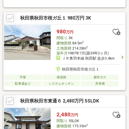
周辺環境---■秋田市立桜小学校・・・徒歩12分■秋田市立桜中学
校・・・徒歩14分■ローソン秋田さくら店様・・・車で3分■秋田
銀行桜支店様・・・車で3分※当社では他社様が掲載している物件
秋田県秋田市桜ガ丘１ 980万円 3K
もご紹介、ご案内が可能です！あわせて内覧を希望される際は、
お問い合わせの際希望の物件名をお申し付けくださいませ！「お
家探し」「ご売却」は株式会社リプロデザインにおまかせ下さ
980
万円
い！お客様にお会いできること、スタッフ一同、心よりお待ちし
間取り
3K
ております！
2
建物面積
84.5m
2
土地面積
214.28m
築年月
1987年7月(築39年2ヶ月)
ＪＲ奥羽本線 秋田駅 徒歩3.4km
秋田県秋田市桜ガ丘１
平屋
南道路
都市ガス
駐車場あり
システムキッチン
所有権
秋田県秋田市東通６ 2,480万円 5SLDK
2,480
万円
間取り
5SLDK
2
建物面積
175.35m