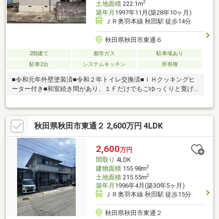
2
土地面積
222.1m
築年月
1997年11月(築28年10ヶ月)
ＪＲ奥羽本線 秋田駅 徒歩14分
秋田県秋田市東通６
2階建て
都市ガス
駐車場あり
駐車2台
システムキッチン
所有権
■令和元年外壁塗装済■令和２年トイレ交換済■ＩＨクッキングヒ
ーター付き■和室続き間があり、１Ｆだけでもごゆっくりと寛げ
ます！アンドエムは秋田市東口から徒歩10分の地域密着店です。
不動産購入や住宅ローンについては、アンドエムにお任せ下さ
い。
秋田県秋田市東通２ 2,600万円 4LDK
2,600
万円
間取り
4LDK
2
建物面積
155.98m
2
土地面積
215.55m
築年月
1996年4月(築30年5ヶ月)
ＪＲ奥羽本線 秋田駅 徒歩15分
秋田県秋田市東通２