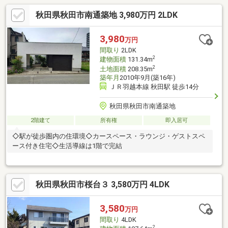
秋田県秋田市南通築地 3,980万円 2LDK
3,980
万円
間取り
2LDK
2
建物面積
131.34m
2
土地面積
208.35m
築年月
2010年9月(築16年)
ＪＲ羽越本線 秋田駅 徒歩14分
秋田県秋田市南通築地
2階建て
所有権
即入居可
◇駅が徒歩圏内の住環境◇カースペース・ラウンジ・ゲストスペ
ース付き住宅◇生活導線は1階で完結
秋田県秋田市桜台３ 3,580万円 4LDK
3,580
万円
間取り
4LDK
2