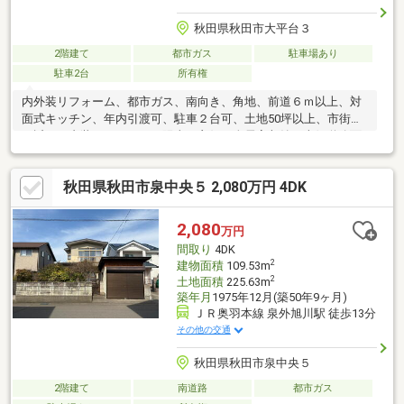
秋田県秋田市大平台３
2階建て
都市ガス
駐車場あり
駐車2台
所有権
内外装リフォーム、都市ガス、南向き、角地、前道６ｍ以上、対
面式キッチン、年内引渡可、駐車２台可、土地50坪以上、市街地
が近い、内装リフォーム、陽当り良好、全居室収納、南側道路面
す、閑静な住宅地、和室、整形地、外装リフォーム、ＴＶモニタ
付インターホン、緑豊かな住宅地、都市近郊、通風良好、ウォー
秋田県秋田市泉中央５ 2,080万円 4DK
クインクローゼット、高台に立地
2,080
万円
間取り
4DK
2
建物面積
109.53m
2
土地面積
225.63m
築年月
1975年12月(築50年9ヶ月)
ＪＲ奥羽本線 泉外旭川駅 徒歩13分
その他の交通
秋田県秋田市泉中央５
2階建て
南道路
都市ガス