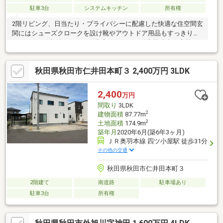
駐車3台
システムキッチン
所有権
2階リビング、日当たり・プライバシーに配慮した快適な住空間玄
関にはシューズクロークを設け靴やアウトドア用品もすっきり納
戸やWICなど収納スペースが充実ローヤル不動産様建売住宅暮ら
しやすさを追求した、魅力あふれる物件です。宅地１７１.９３㎡
公衆用道路９８㎡秋田市・能代市の物件情報(売りタイ・買いタ
秋田県秋田市仁井田本町３ 2,400万円 3LDK
イ)はイエステーションノーベル不動産へお任せ下さい!
2,400
万円
間取り
3LDK
2
建物面積
87.77m
2
土地面積
174.9m
築年月
2020年6月(築6年3ヶ月)
ＪＲ奥羽本線 四ツ小屋駅 徒歩31分
その他の交通
秋田県秋田市仁井田本町３
2階建て
南道路
駐車場あり
駐車3台
所有権