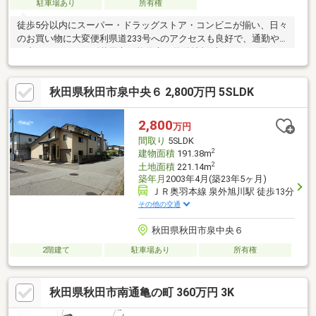
駐車場あり
所有権
徒歩5分以内にスーパー・ドラッグストア・コンビニが揃い、日々
のお買い物に大変便利県道233号へのアクセスも良好で、通勤や
お出かけもスムーズ秋田市・能代市の物件情報(売りタイ・買いタ
イ)はイエステーションノーベル不動産へお任せ下さい!
秋田県秋田市泉中央６ 2,800万円 5SLDK
2,800
万円
間取り
5SLDK
2
建物面積
191.38m
2
土地面積
221.14m
築年月
2003年4月(築23年5ヶ月)
ＪＲ奥羽本線 泉外旭川駅 徒歩13分
その他の交通
秋田県秋田市泉中央６
2階建て
駐車場あり
所有権
秋田県秋田市南通亀の町 360万円 3K