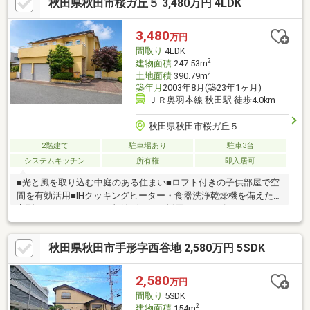
秋田県秋田市桜ガ丘５ 3,480万円 4LDK
い♪
3,480
万円
間取り
4LDK
2
建物面積
247.53m
2
土地面積
390.79m
築年月
2003年8月(築23年1ヶ月)
ＪＲ奥羽本線 秋田駅 徒歩4.0km
秋田県秋田市桜ガ丘５
2階建て
駐車場あり
駐車3台
システムキッチン
所有権
即入居可
■光と風を取り込む中庭のある住まい■ロフト付きの子供部屋で空
間を有効活用■IHクッキングヒーター・食器洗浄乾燥機を備えたL
字型システムキッチン■灯油ボイラー採用■シューズクロークやウ
ォークインクローゼットなど収納充実■吹き抜けのリビングから
美しい眺望を楽しめます■お気に入りの本や雑貨を飾れる造り付
秋田県秋田市手形字西谷地 2,580万円 5SDK
け本棚■建物敷地のほか、法面部分234㎡（雑種地）も。ゆとりあ
る敷地構成となっていますアンドエムは秋田市東口から徒歩10分
の地域密着店です。住宅のご購入のサポート以外にもリフォーム
2,580
万円
のご相談も承ります！お客様に合わせた様々なご提案を行わせて
間取り
5SDK
いただきますのでお気軽にご相談ください♪
2
建物面積
154m