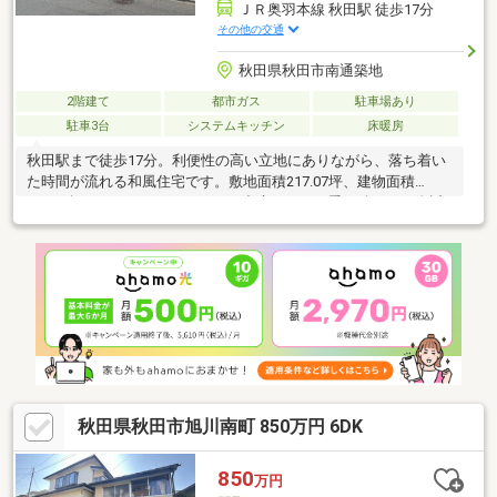
ＪＲ奥羽本線 秋田駅 徒歩17分
その他の交通
秋田県秋田市南通築地
2階建て
都市ガス
駐車場あり
駐車3台
システムキッチン
床暖房
秋田駅まで徒歩17分。利便性の高い立地にありながら、落ち着い
た時間が流れる和風住宅です。敷地面積217.07坪、建物面積
110.32坪のゆとりあるスケール。中庭もあり四季の移ろいを身近
に感じられる設計。敷地内には手入れの行き届いた立派な日本庭
園が広がり、日常に上質な和の趣を添えます。ご家族の集いの場
として、また次世代へ受け継ぐ住まいとしてもふさわしい、存在
感ある一邸です。秋田市・能代市の物件情報(売りタイ・買いタ
イ)はイエステーションノーベル不動産へお任せ下さい!
秋田県秋田市旭川南町 850万円 6DK
850
万円