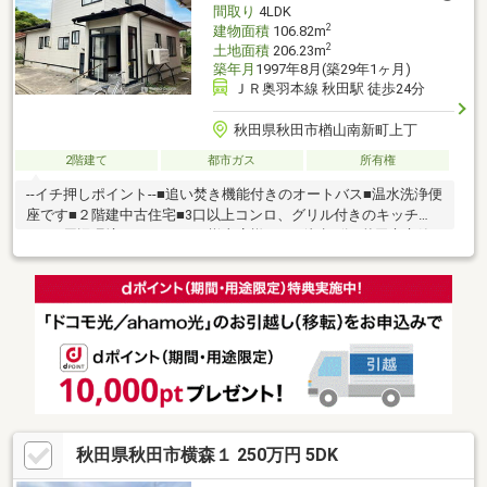
間取り
4LDK
2
建物面積
106.82m
2
土地面積
206.23m
築年月
1997年8月(築29年1ヶ月)
ＪＲ奥羽本線 秋田駅 徒歩24分
秋田県秋田市楢山南新町上丁
2階建て
都市ガス
所有権
--イチ押しポイント--■追い焚き機能付きのオートバス■温水洗浄便
座です■２階建中古住宅■3口以上コンロ、グリル付きのキッチ
ン！--周辺環境--■ドジャース楢山店様まで…徒歩4分■秋田市立築
山小学校まで…徒歩6分■秋田牛島郵便局様まで…徒歩7分■ファミ
リーマート秋田南通宮田店様まで…徒歩8分※当社では他社様が掲
載している物件もご紹介、ご案内が可能です！あわせて内覧を希
望される際は、お問い合わせの際希望の物件名をお申し付けくだ
さいませ！「お家探し」「ご売却」は株式会社リプロデザインに
おまかせ下さい！お客様にお会いできること、スタッフ一同、心
よりお待ちしております
秋田県秋田市横森１ 250万円 5DK