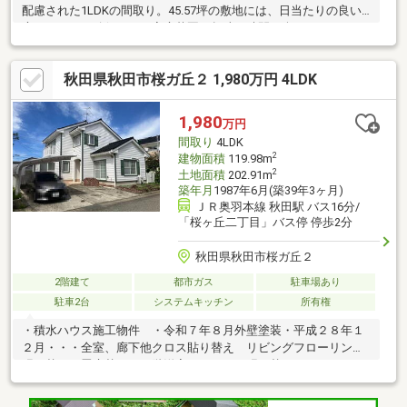
配慮された1LDKの間取り。45.57坪の敷地には、日当たりの良い
庭スペースも確保され、家庭菜園や趣味の時間も楽しめます。オ
ール電化仕様で家計にもやさしく、将来を見据えた安心の住ま
い。お一人暮らしやご夫婦二人の新生活、セカンドライフにもお
秋田県秋田市桜ガ丘２ 1,980万円 4LDK
すすめの一邸です。
1,980
万円
間取り
4LDK
2
建物面積
119.98m
2
土地面積
202.91m
築年月
1987年6月(築39年3ヶ月)
ＪＲ奥羽本線 秋田駅 バス16分/
「桜ヶ丘二丁目」バス停 停歩2分
秋田県秋田市桜ガ丘２
2階建て
都市ガス
駐車場あり
駐車2台
システムキッチン
所有権
・積水ハウス施工物件 ・令和７年８月外壁塗装・平成２８年１
２月・・・全室、廊下他クロス貼り替え リビングフローリング
張り替え、畳床替え、２階洋室カーペット張り替え、 キッチ
ン、バスルーム、洗面化粧台交換、石油給湯器交換。・別宅使用
のため生活感が少ない物件となります。