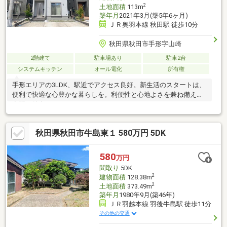
2
土地面積
113m
築年月
2021年3月(築5年6ヶ月)
ＪＲ奥羽本線 秋田駅 徒歩10分
秋田県秋田市手形字山崎
2階建て
駐車場あり
駐車2台
システムキッチン
オール電化
所有権
手形エリアの3LDK、駅近でアクセス良好。新生活のスタートは、
便利で快適な心豊かな暮らしを。利便性と心地よさを兼ね備えた
空間が魅力です。
秋田県秋田市牛島東１ 580万円 5DK
580
万円
間取り
5DK
2
建物面積
128.38m
2
土地面積
373.49m
築年月
1980年9月(築46年)
ＪＲ羽越本線 羽後牛島駅 徒歩11分
その他の交通