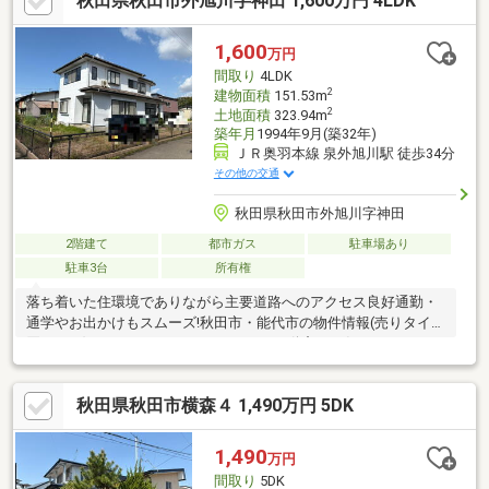
秋田県秋田市外旭川字神田 1,600万円 4LDK
1,600
万円
間取り
4LDK
2
建物面積
151.53m
2
土地面積
323.94m
築年月
1994年9月(築32年)
ＪＲ奥羽本線 泉外旭川駅 徒歩34分
その他の交通
秋田県秋田市外旭川字神田
2階建て
都市ガス
駐車場あり
駐車3台
所有権
落ち着いた住環境でありながら主要道路へのアクセス良好通勤・
通学やお出かけもスムーズ!秋田市・能代市の物件情報(売りタイ・
買いタイ)はイエステーションノーベル不動産へお任せ下さい!
秋田県秋田市横森４ 1,490万円 5DK
1,490
万円
間取り
5DK