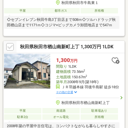
秋田県秋田市牛島東１
平屋
都市ガス
所有権
◇セブンイレブン秋田牛島3丁目店まで508ｍ◇ツルハドラッグ秋
田楢山店まで1171ｍ◇コジマ×ビッグカメラ卸団地店まで547ｍ
秋田県秋田市楢山南新町上丁 1,300万円 1LDK
1,300
万円
間取り
1LDK
2
建物面積
73.56m
2
土地面積
150.67m
築年月
2008年9月(築18年)
ＪＲ羽越本線 羽後牛島駅 徒歩18分
その他の交通
秋田県秋田市楢山南新町上丁
平屋
南道路
駐車場あり
駐車2台
オール電化
所有権
2008年築の平屋中古住宅は、コンパクトながらも暮らしやすさに