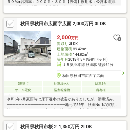
５０％■容積率：２００％・８０％【設備】飲用水：公営水道排
水：公共下水道電気：東北電力（他の小売電気事業者の選択も可
能です）ガス：都市ガス ※Ｓ＝納戸※図面と現況が異なる場合は現
況を優先します。※間取図は実際とは多少異なる場合がありま
秋田県秋田市広面字広面 2,000万円 3LDK
す。※物件の用途地域は、近隣商業地域と第１種低層住居専用地
域にまたがっており、本物件の建ぺい率および容積率は、それぞ
れの用途地域ごとの面積の加重平均した割合となります。
2,000
万円
間取り
3LDK
2
建物面積
89.42m
2
土地面積
144.82m
築年月
2018年5月(築8年4ヶ月)
ＪＲ奥羽本線 秋田駅 徒歩31分
秋田県秋田市広面字広面
2階建て
駐車場あり
駐車3台
オール電化
浴室乾燥機
所有権
令和5年7月豪雨時は床下浸水の被害がありましたが、消毒済み。
――――――――――――――――――――地元で25年、秋田No.1の実績を
誇るプライムハウス!!■高い安全性で優れた高性能住宅■秋田No.1
の土地提案力！■高品質な住宅をリーズナブルな価格でご提案■20
年保証＆生涯サポート――――――――――――――――――――
秋田県秋田市桜２ 1,350万円 2LDK