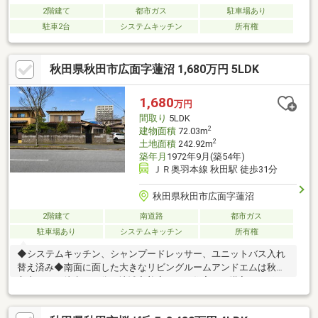
2階建て
都市ガス
駐車場あり
駐車2台
システムキッチン
所有権
秋田県秋田市広面字蓮沼 1,680万円 5LDK
1,680
万円
間取り
5LDK
2
建物面積
72.03m
2
土地面積
242.92m
築年月
1972年9月(築54年)
ＪＲ奥羽本線 秋田駅 徒歩31分
秋田県秋田市広面字蓮沼
2階建て
南道路
都市ガス
駐車場あり
システムキッチン
所有権
◆システムキッチン、シャンプードレッサー、ユニットバス入れ
替え済み◆南面に面した大きなリビングルームアンドエムは秋田
市東口から徒歩１０分の地域密着店です。住宅のご購入のサポー
ト以外にもリフォームのご相談も承ります！お客様に合わせた
様々なご提案を行わせていただきますのでお気軽にご相談くださ