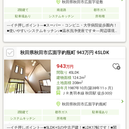
秋田県秋田市広面字堤敷
2階建て
南道路
都市ガス
駐車場あり
システムキッチン
所有権
---イチ押しポイント---■スーパー・コンビニ・大学病院徒歩圏内！
■使いやすいシステムキッチン♪■温水洗浄便座です☆---周辺環境--
-■ファミリーマート秋田広面北店様・・・徒歩2分■秋田銀行広面
支店様・・・徒歩4分■秋田広面郵便局様・・・徒歩5分■こひつじ
保育園・・・徒歩6分※当社では他社様が掲載している物件もご紹
秋田県秋田市広面字釣瓶町 943万円 4SLDK
介、ご案内が可能です！あわせて内覧を希望される際は、お問い
合わせの際希望の物件名をお申し付けくださいませ！「お家探
し」「ご売却」は株式会社リプロデザインにおまかせ下さい！お
943
万円
客様にお会いできること、スタッフ一同、心よりお待ちしており
間取り
4SLDK
ます！
2
建物面積
124.2m
2
土地面積
208m
築年月
1987年10月(築38年11ヶ月)
ＪＲ奥羽本線 秋田駅 徒歩30分
秋田県秋田市広面字釣瓶町
2階建て
都市ガス
駐車場あり
システムキッチン
所有権
---イチ押しポイント---■5LDK+Sの中古戸建！■LDK17帖です！■閑