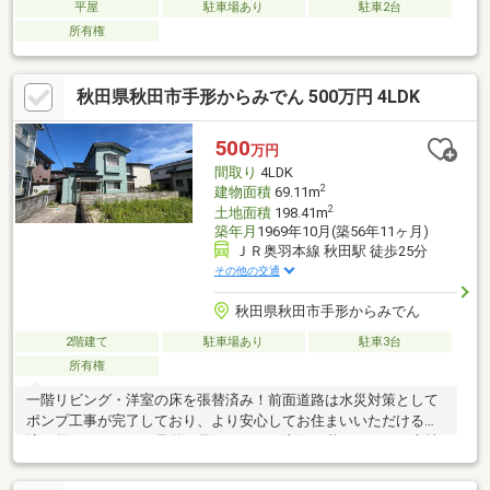
平屋
駐車場あり
駐車2台
所有権
秋田県秋田市手形からみでん 500万円 4LDK
500
万円
間取り
4LDK
2
建物面積
69.11m
2
土地面積
198.41m
築年月
1969年10月(築56年11ヶ月)
ＪＲ奥羽本線 秋田駅 徒歩25分
その他の交通
秋田県秋田市手形からみでん
2階建て
駐車場あり
駐車3台
所有権
一階リビング・洋室の床を張替済み！前面道路は水災対策として
ポンプ工事が完了しており、より安心してお住まいいただける環
境が整っています。県道15号へアクセス良好！暮らしやすい立地
の4LDK通学やお買い物もスムーズで、ファミリー層にもおすすめ
の住環境です。お気軽にお問い合わせください。秋田市・能代市