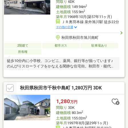
間取り
6DK
2
建物面積
149.94m
2
土地面積
155.9m
築年月
1968年10月(築57年11ヶ月)
ＪＲ奥羽本線 泉外旭川駅 徒歩22分
その他の交通
秋田県秋田市旭川南町
2階建て
都市ガス
駐車場あり
所有権
徒歩10分内に小学校、コンビニ、薬局、銀行等が揃っています♪
のんびりスローライフをかなえる閑静な住宅街。秋田市・能代市
の物件情報(売りタイ・買いタイ)はイエステーションノーベル不
動産へお任せ下さい!
秋田県秋田市千秋中島町 1,280万円 3DK
1,280
万円
間取り
3DK
2
建物面積
80.3m
2
土地面積
155.02m
築年月
1997年8月(築29年1ヶ月)