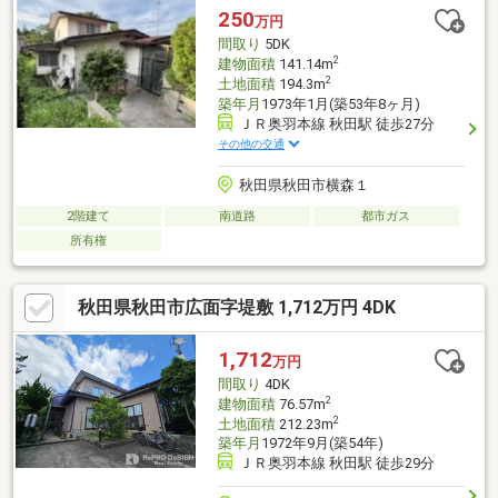
250
万円
間取り
5DK
2
建物面積
141.14m
2
土地面積
194.3m
築年月
1973年1月(築53年8ヶ月)
ＪＲ奥羽本線 秋田駅 徒歩27分
その他の交通
秋田県秋田市横森１
2階建て
南道路
都市ガス
所有権
秋田県秋田市広面字堤敷 1,712万円 4DK
1,712
万円
間取り
4DK
2
建物面積
76.57m
2
土地面積
212.23m
築年月
1972年9月(築54年)
ＪＲ奥羽本線 秋田駅 徒歩29分