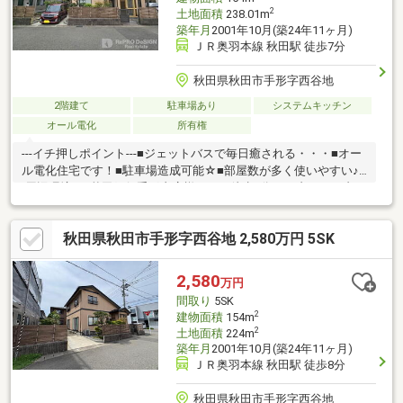
2
土地面積
238.01m
築年月
2001年10月(築24年11ヶ月)
ＪＲ奥羽本線 秋田駅 徒歩7分
秋田県秋田市手形字西谷地
2階建て
駐車場あり
システムキッチン
オール電化
所有権
---イチ押しポイント---■ジェットバスで毎日癒される・・・■オー
ル電化住宅です！■駐車場造成可能☆■部屋数が多く使いやすい♪--
-周辺環境---■秋田銀行手形支店様・・・徒歩3分■セブンイレブン
秋田手形山崎店様・・・徒歩3分■あさひ保育園・・・徒歩4分■秋
田手形郵便局様・・・徒歩10分※当社では他社様が掲載している
秋田県秋田市手形字西谷地 2,580万円 5SK
物件もご紹介、ご案内が可能です！あわせて内覧を希望される際
は、お問い合わせの際希望の物件名をお申し付けくださいませ！
「お家探し」「ご売却」は株式会社リプロデザインにおまかせ下
2,580
万円
さい！お客様にお会いできること、スタッフ一同、心よりお待ち
間取り
5SK
しております！
2
建物面積
154m
2
土地面積
224m
築年月
2001年10月(築24年11ヶ月)
ＪＲ奥羽本線 秋田駅 徒歩8分
秋田県秋田市手形字西谷地