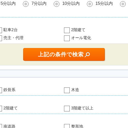
5分以内
7分以内
10分以内
15分以内
駐車2台
2階建て
売主・代理
オール電化
鉄骨系
木造
2階建て
3階建て以上
南道路
整形地