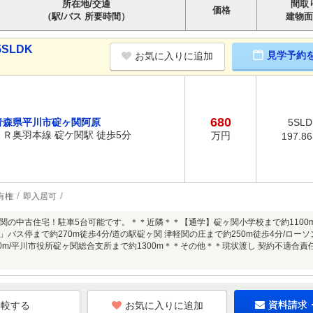
所在地/交通
間取
価格
（駅/バス 所要時間）
建物面
SLDK
見学予約
お気に入りに追加
680
青森県平川市碇ヶ関阿原
5SLD
ＪＲ奥羽本線 碇ケ関駅 徒歩5分
万円
197.8
有権
即入居可
関の中古住宅！駐車5台可能です。＊＊近隣＊＊【通学】碇ヶ関小学校まで約1100m
バス停まで約270m徒歩4分/道の駅碇ヶ関 津軽関の庄まで約250m徒歩4分/ローソ
00m/平川市役所碇ヶ関総合支所まで約1300m＊＊その他＊＊現状渡し 契約不適合責任
お気に入りに追加
資料請求