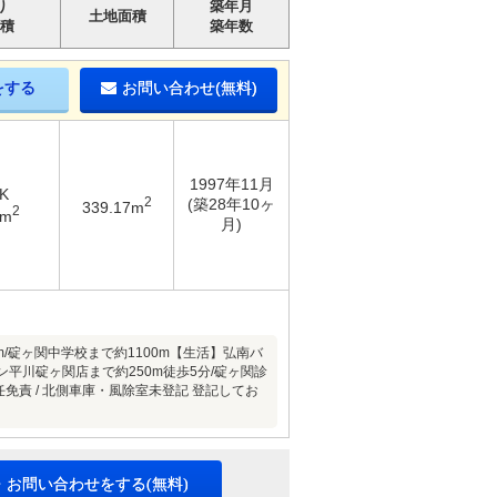
り
築年月
土地面積
積
築年数
をする
お問い合わせ(無料)
1997年11月
K
2
(築28年10ヶ
339.17m
2
6m
月)
/碇ヶ関中学校まで約1100m【生活】弘南バ
ン平川碇ヶ関店まで約250m徒歩5分/碇ヶ関診
免責 / 北側車庫・風除室未登記 登記してお
・お問い合わせをする(無料)