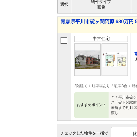
物件タイプ
選択
画像
青森県平川市碇ヶ関阿原 680万円 5
中古住宅
2階建て
駐車場あり
駐車3台
所
＊＊平川市碇ヶ
ス「碇ヶ関駅前」
おすすめポイント
療所まで約12
渡し
チェックした物件を一括で