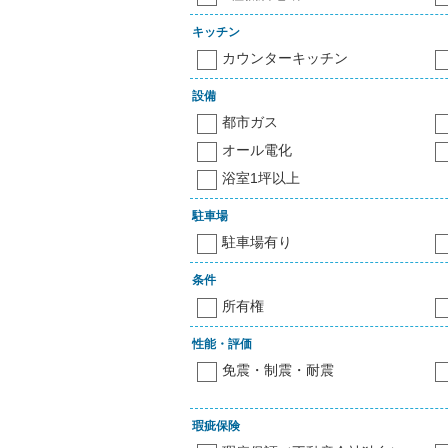
キッチン
カウンターキッチン
設備
都市ガス
オール電化
浴室1坪以上
駐車場
駐車場有り
条件
所有権
性能・評価
免震・制震・耐震
瑕疵保険