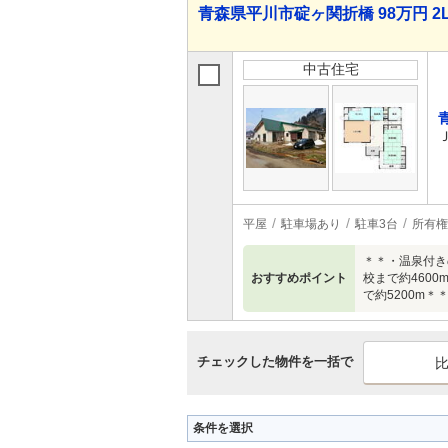
青森県平川市碇ヶ関折橋 98万円 2
中古住宅
平屋
駐車場あり
駐車3台
所有権
＊＊・温泉付き
おすすめポイント
校まで約4600
で約5200m
チェックした物件を一括で
条件を選択