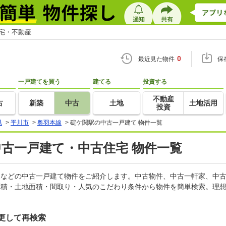
住宅・不動産
0
最近見た物件
保
一戸建てを買う
建てる
投資する
不動産
古
新築
中古
土地
土地活用
投資
県
>
平川市
>
奥羽本線
>
碇ケ関駅の中古一戸建て 物件一覧
中古一戸建て・中古住宅 物件一覧
軒家などの中古一戸建て物件をご紹介します。中古物件、中古一軒家、中
面積・土地面積・間取り・人気のこだわり条件から物件を簡単検索。理想
更して再検索