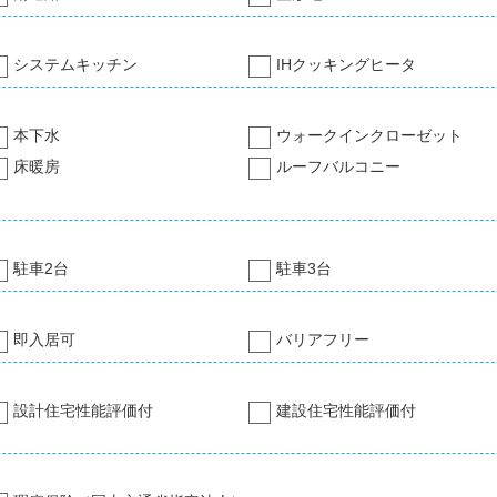
システムキッチン
IHクッキングヒータ
本下水
ウォークインクローゼット
床暖房
ルーフバルコニー
駐車2台
駐車3台
即入居可
バリアフリー
設計住宅性能評価付
建設住宅性能評価付