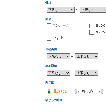
価格
～
間取り
ワンルーム
1K/DK
3K/DK
5K以上
建物面積
～
土地面積
～
築年数
指定なし
3年以内
駅からの時間