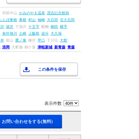
川
羽前中山
かみのやま温泉
茂吉記念館前
らんぼ東根
東根
村山
袖崎
大石田
北大石田
湯沢
湯沢
下湯沢
十文字
醍醐
柳田
横手
田
泉外旭川
土崎
上飯島
追分
大久保
ツ井
前山
鷹ノ巣
糠沢
早口
下川沿
大館
盤
浪岡
大釈迦
鶴ケ坂
津軽新城
新青森
青森
この条件を保存
表示件数
・お問い合わせをする(無料)