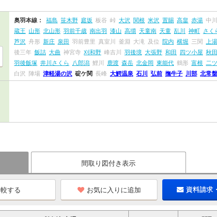
奥羽本線：
福島
笹木野
庭坂
板谷
峠
大沢
関根
米沢
置賜
高畠
赤湯
中
蔵王
山形
北山形
羽前千歳
南出羽
漆山
高擶
天童南
天童
乱川
神町
さく
芦沢
舟形
新庄
泉田
羽前豊里
真室川
釜淵
大滝
及位
院内
横堀
三関
上
後三年
飯詰
大曲
神宮寺
刈和野
峰吉川
羽後境
大張野
和田
四ツ小屋
秋
羽後飯塚
井川さくら
八郎潟
鯉川
鹿渡
森岳
北金岡
東能代
鶴形
富根
二
白沢
陣場
津軽湯の沢
碇ケ関
長峰
大鰐温泉
石川
弘前
撫牛子
川部
北常
間取り図付き表示
お気に入りに追加
資料請求