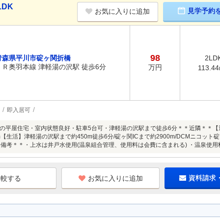
LDK
見学予約
お気に入りに追加
98
青森県平川市碇ヶ関折橋
2LD
ＪＲ奥羽本線 津軽湯の沢駅 徒歩6分
万円
113.4
即入居可
の平屋住宅・室内状態良好・駐車5台可・津軽湯の沢駅まで徒歩6分＊＊近隣＊＊【通
m【生活】津軽湯の沢駅まで約450m徒歩6分/碇ヶ関ICまで約2900m/DCMニコット
＊＊備考＊＊・上水は井戸水使用(温泉組合管理、使用料は会費に含まれる) ・温泉使用料
お気に入りに追加
資料請求