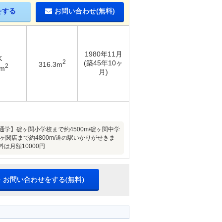
をする
お問い合わせ(無料)
1980年11月
K
2
(築45年10ヶ
316.3m
2
4m
月)
学】碇ヶ関小学校まで約4500m/碇ヶ関中学
碇ヶ関店まで約4800m/道の駅いかりがせきま
は月額10000円
・お問い合わせをする(無料)