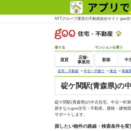
NTTグループ運営の不動産総合サイト goo
借りる
マンションを買う
店舗･
賃貸
新築
中
事業用
住宅・不動産
>
中古一戸建て
>
東北
>
青森
碇ケ関駅(青森県)の
碇ケ関駅(青森県)の中古住宅、中古一
探すならgoo住宅・不動産。価格・建物
サポートします。
探したい物件の路線・検索条件を変