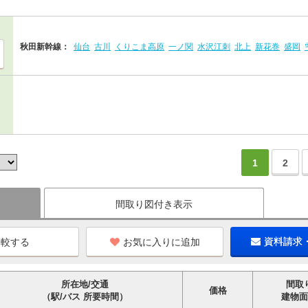
秋田新幹線：
仙台
古川
くりこま高原
一ノ関
水沢江刺
北上
新花巻
盛岡
1
2
間取り図付き表示
お気に入りに追加
資料請求
所在地/交通
間取
価格
（駅/バス 所要時間）
建物面