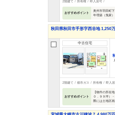
2階建て
所有権
即入居可
奥州市羽田町下
おすすめポイント
年増築（曳家）
秋田県秋田市手形字西谷地 1,250万
中古住宅
2階建て
都市ガス
所有権
即入居
【物件の所在地
おすすめポイント
０．９９坪）・
際には土地区画
宮城県大崎市古川穂波７ 4,980万円 