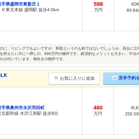
598
岩手県盛岡市東新庄１
4D
ＪＲ東北本線 盛岡駅 徒歩4.0km
万円
89.84
のに、リビングでもよいですが、和室というのも粋ではないでしょうか。高台に立
を抑えたい方に一押しの、666万円の物件です。経済的なメリットも大きい、中古
ロが付いています。南向きの物件です。
LK
見学予約
お気に入りに追加
480
岩手県奥州市水沢羽田町
8LK
東北新幹線 水沢江刺駅 徒歩8分
万円
255.5