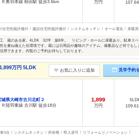
ＪＲ奥羽本線 秋田駅 徒歩3.6km
万円
107.6
計住宅性能評価付
建設住宅性能評価付
システムキッチン
オール電化
床暖房
工 蔵のある家。4LDK 32坪 築8年。 リビング・ホールに床暖あり。駐車スペ
性を兼ね備えた住環境です。蔵には日用品や趣味のアイテム、備蓄品など何でもし
活用できます。内覧のご予約お待ちしております。
899万円 5LDK
見学予約
お気に入りに追加
1,899
宮城県大崎市古川北町２
5LD
ＪＲ陸羽東線 古川駅 徒歩18分
万円
109.6
車3台
システムキッチン
所有権
即入居可
リフォームリノベーション