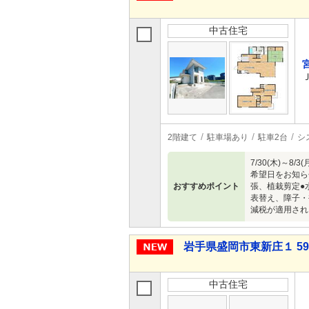
中古住宅
2階建て
駐車場あり
駐車2台
シ
7/30(木)
希望日をお知ら
おすすめポイント
張、植栽剪定●
表替え、障子・
減税が適用され
岩手県盛岡市東新庄１ 598
中古住宅