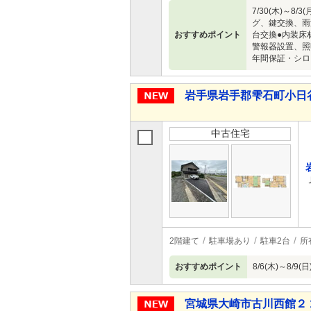
7/30(木)
グ、鍵交換、雨
おすすめポイント
台交換●内装床
警報器設置、照
年間保証・シロ
岩手県岩手郡雫石町小日谷地 
中古住宅
2階建て
駐車場あり
駐車2台
所
おすすめポイント
8/6(木)～8
宮城県大崎市古川西館２ 1,