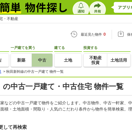
住宅・不動産
0
最近見た物件
保
一戸建てを買う
建てる
投資する
不動産
古
新築
中古
土地
土地活用
投資
県
>
秋田新幹線の中古一戸建て 物件一覧
）の中古一戸建て・中古住宅 物件一覧
一軒家などの中古一戸建て物件をご紹介します。中古物件、中古一軒家、
物面積・土地面積・間取り・人気のこだわり条件から物件を簡単検索。理
更して再検索