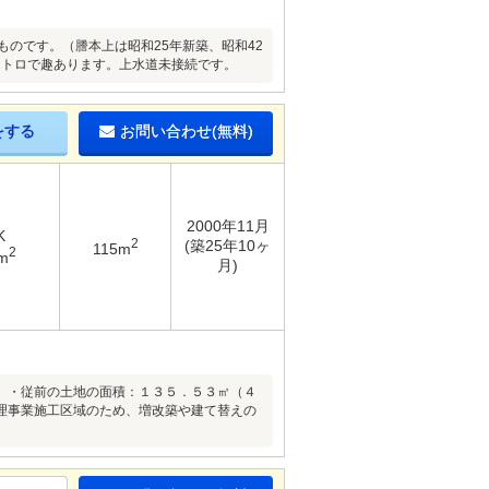
のです。（謄本上は昭和25年新築、昭和42
レトロで趣あります。上水道未接続です。
をする
お問い合わせ(無料)
2000年11月
K
2
(築25年10ヶ
115m
2
m
月)
】・従前の土地の面積：１３５．５３㎡（４
理事業施工区域のため、増改築や建て替えの