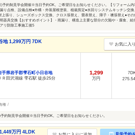
～8/3(月)予約制見学会開催※当日予約OK。ご希望日をお知らせください。【リフォー
漏り点検、設備点検●外構・外装屋根塗装、植栽剪定●水回りシステムキッチン交
材上張り、シューズボックス交換、クロス張替え、畳表替え、障子・襖張替え●そ
明器具交換【おすすめポイント】・雨漏り、構造上主要な部分の欠陥や・腐食、給
アリ防除工事施工後5
1,299万円 7DK
お気に入
1,299
岩手県岩手郡雫石町小日谷地
7D
ＪＲ田沢湖線 雫石駅 徒歩25分
万円
275.5
有権
/9(日)予約制見学会開催※当日予約OK。ご希望日をお知らせください。
449万円 4LDK
見学予約
お気に入りに追加