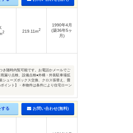
1990年4月
K
2
(築36年5ヶ
219.11m
2
m
月)
件につき随時内覧可能です。お電話かメールでご
、雨漏り点検、設備点検●外構・外装駐車場拡
内装シューズボックス交換、クロス張替え、畳
めポイント】・本物件は条件により住宅ローン
をする
お問い合わせ(無料)