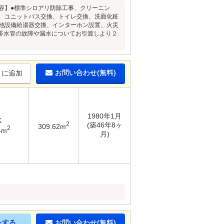
ム内容】●標準シロアリ防除工事、クリーニン
換、ユニットバス交換、トイレ交換、洗面化粧
の他設備給湯器交換、インターホン設置、火災
排水管の故障や漏水についてお引渡しより２
お問い合わせ(無料)
りに追加
1980年1月
K
2
(築46年8ヶ
309.62m
2
4m
月)
をする
お問い合わせ(無料)