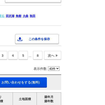
雫石
田沢湖
角館
大曲
秋田
この条件を保存
3
4
5
8
次へ
…
表示件数
・お問い合わせをする(無料)
り
築年月
土地面積
積
築年数