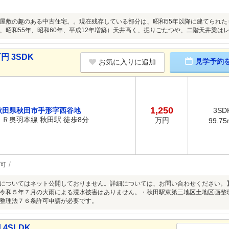
屋敷の趣のある中古住宅。。現在残存している部分は、昭和55年以降に建てられたも
、昭和55年、昭和60年、平成12年増築）天井高く、掘りごたつや、二階天井梁は
円 3SDK
見学予約
お気に入りに追加
1,250
秋田県秋田市手形字西谷地
3SD
ＪＲ奥羽本線 秋田駅 徒歩8分
万円
99.75
可
についてはネット公開しておりません。詳細については、お問い合わせください。
令和５年７月の大雨による浸水被害はありません。・秋田駅東第三地区土地区画整
整理法７６条許可申請が必要です。
4SLDK