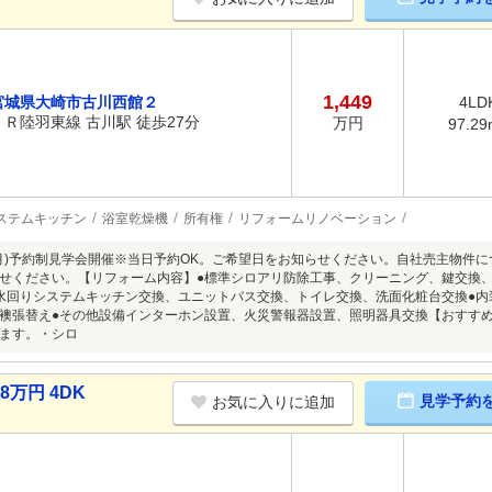
1,449
宮城県大崎市古川西館２
4LD
ＪＲ陸羽東線 古川駅 徒歩27分
万円
97.29
ステムキッチン
浴室乾燥機
所有権
リフォームリノベーション
～8/3(月)予約制見学会開催※当日予約OK。ご希望日をお知らせください。自社売主物
せください。【リフォーム内容】●標準シロアリ防除工事、クリーニング、鍵交換
水回りシステムキッチン交換、ユニットバス交換、トイレ交換、洗面化粧台交換●
襖張替え●その他設備インターホン設置、火災警報器設置、照明器具交換【おすす
ます。・シロ
万円 4DK
見学予約
お気に入りに追加