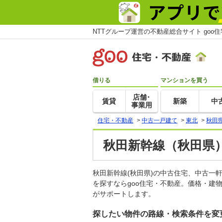
NTTグループ運営の不動産総合サイト goo
借りる
マンションを買う
店舗･
賃貸
新築
中
事業用
住宅・不動産
>
中古一戸建て
>
東北
>
秋田
秋田新幹線（秋田県
秋田新幹線(秋田県)の中古住宅、中古
を探すならgoo住宅・不動産。価格・建
がサポートします。
探したい物件の路線・検索条件を変