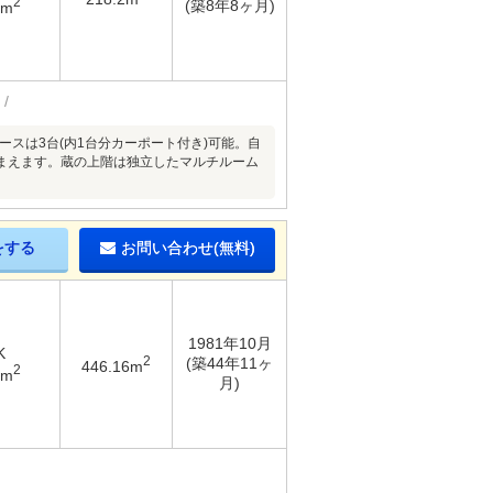
2
(築8年8ヶ月)
4m
ースは3台(内1台分カーポート付き)可能。自
まえます。蔵の上階は独立したマルチルーム
をする
お問い合わせ(無料)
1981年10月
K
2
(築44年11ヶ
446.16m
2
1m
月)