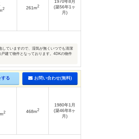
1970年8月
K
2
(築56年1ヶ
261m
2
m
月)
地していますので、湿気が無くいつでも清潔
の戸建て物件となっております。4DKの物件
をする
お問い合わせ(無料)
1980年1月
2
(築46年8ヶ
468m
2
9m
月)