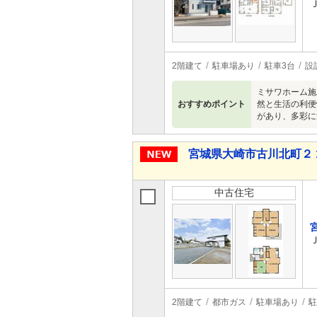
2階建て
駐車場あり
駐車3台
設
ミサワホーム施
おすすめポイント
然と生活の利便
があり、多彩に
宮城県大崎市古川北町２ 1,
中古住宅
2階建て
都市ガス
駐車場あり
駐