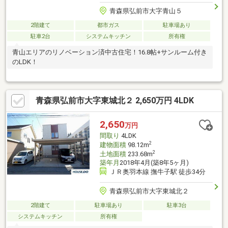
青森県弘前市大字青山５
2階建て
都市ガス
駐車場あり
駐車2台
システムキッチン
所有権
青山エリアのリノベーション済中古住宅！16.8帖+サンルーム付き
のLDK！
青森県弘前市大字東城北２ 2,650万円 4LDK
2,650
万円
間取り
4LDK
2
建物面積
98.12m
2
土地面積
233.68m
築年月
2018年4月(築8年5ヶ月)
ＪＲ奥羽本線 撫牛子駅 徒歩34分
青森県弘前市大字東城北２
2階建て
駐車場あり
駐車3台
システムキッチン
所有権