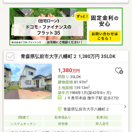
20分、最寄りバス停まで徒歩7分◆色合いが統一された内観、LDK
は対面キッチンで家族の会話が自然と増える間取り◆食器洗浄乾
燥機、コンロはガス、備え付けカップボード◆2階に南面バルコ
ニー、眺望も◎◆全居室フローリングのためお掃除が楽です◆納
戸・屋根裏収納・ウォークインクローゼット・下駄箱・その他収
納あり◆都市ガス、全室２面採光、陽当たり良好◆EV充電設備完
備
青森県弘前市大字八幡町２ 1,380万円 3SLDK
1,380
万円
間取り
3SLDK
2
建物面積
81.97m
2
土地面積
139.13m
築年月
1984年1月(築42年8ヶ月)
ＪＲ奥羽本線 撫牛子駅 徒歩27分
青森県弘前市大字八幡町２
2階建て
駐車場あり
駐車3台
システムキッチン
所有権
即入居可