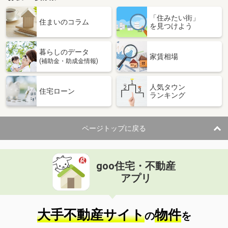
「住みたい街」
住まいのコラム
を見つけよう
暮らしのデータ
家賃相場
(補助金・助成金情報)
人気タウン
住宅ローン
ランキング
ページトップに戻る
goo住宅・不動産
アプリ
大手不動産サイト
物件
の
を