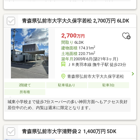
青森ヒバを使用した書院造りの日本間・店舗活用がご検討いただ
けます。 キッチンが広いので食事処(調理場)として 1階の部屋
数が多いので食事室や客室、2階を住居として・二世帯同居も可
青森県弘前市大字大久保字若松 2,700万円 6LDK
能！＊＊近隣＊＊【通学】藤崎小学校まで約1300m/藤崎中学校ま
で約1900m【生活】弘南バス「藤崎舟場角」バス停まで約360m徒
歩5分/セブンイレブン藤崎町村井店まで約550m徒歩7分/藤崎郵便
2,700
万円
局まで約1100m/イオン藤崎店まで約1500m＊＊備考＊＊土地販売
間取り
6LDK
相談可
2
建物面積
174.31m
2
土地面積
220.71m
築年月
2005年6月(築21年3ヶ月)
ＪＲ奥羽本線 撫牛子駅 徒歩23分
青森県弘前市大字大久保字若松
2階建て
駐車場あり
駐車3台
所有権
城東小学校まで徒歩7分スーパーの多い神田方面へもアクセス良好
居住中のため、内覧は週末に限定となります。
青森県弘前市大字清野袋２ 1,400万円 5DK