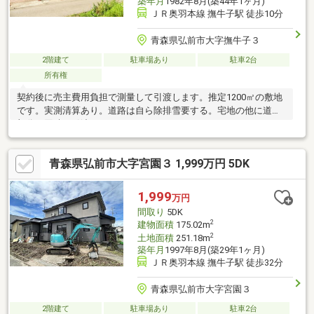
築年月
1982年8月(築44年1ヶ月)
ＪＲ奥羽本線 撫牛子駅 徒歩10分
青森県弘前市大字撫牛子３
2階建て
駐車場あり
駐車2台
所有権
契約後に売主費用負担で測量して引渡します。推定1200㎡の敷地
です。実測清算あり。道路は自ら除排雪要する。宅地の他に道路
部分も同時に引渡します。
青森県弘前市大字宮園３ 1,999万円 5DK
1,999
万円
間取り
5DK
2
建物面積
175.02m
2
土地面積
251.18m
築年月
1997年8月(築29年1ヶ月)
ＪＲ奥羽本線 撫牛子駅 徒歩32分
青森県弘前市大字宮園３
2階建て
駐車場あり
駐車2台