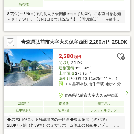
所有権
8/7(金)～8/9(日)予約制見学会開催※当日予約OK。ご希望日をお知
らせください。【8月2日まで現況販売】【周辺施設】・時敏小学
校まで650ｍ（徒歩9分）・第一中学校まで1900ｍ（徒歩24分）・
ユニバース堅田店様まで1200ｍ（徒歩15分）・ファミリーマート
弘前西城北一丁目店様まで450ｍ（徒歩6分）・撫牛子駅まで2500
青森県弘前市大字大久保字西田 2,280万円 2SLDK
ｍ（徒歩32分）【おすすめポイント】・シロアリ防除工事施工後
5年間保証・返済額や融資可能額など、お客様のご希望にあわせて
ご提案。住宅ローンが初めての方でもお気軽にご相談ください※
2,280
万円
自社売主物件につき随時内覧可能で
間取り
2SLDK
2
建物面積
129.54m
2
土地面積
279.39m
築年月
2000年10月(築25年11ヶ月)
ＪＲ奥羽本線 撫牛子駅 徒歩21分
青森県弘前市大字大久保字西田
2階建て
南道路
都市ガス
駐車場あり
駐車2台
システムキッチン
◆岩木山が見える分譲地内の一区画◆東南角地（約84坪）、
2LDK+収納（約39坪）のミサワホーム施工のお家◆アプローチと
カースペースはロードヒーティング（灯油）◆最寄り駅まで徒歩