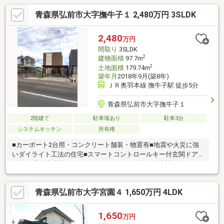
青森県弘前市大字撫牛子１ 2,480万円 3SLDK
2,480
万円
間取り
3SLDK
2
建物面積
97.7m
2
土地面積
179.74m
築年月
2018年9月(築8年)
ＪＲ奥羽本線 撫牛子駅 徒歩5分
青森県弘前市大字撫牛子１
2階建て
駐車場あり
駐車3台
システムキッチン
所有権
■カーポート2台用・コンクリート舗装・物置有■地震や火災に強
いダイライト工法の住宅■スマートコントロールキー付玄関ドア■
道路側溝は流雪溝になっています。■西側公道：都市計画道路3・
4・1号和徳堀越線■現況道路境界から約1mの部分が都市計画道路
の区域内になります。（実施時期未定）■居住誘導区域内■令和6
青森県弘前市大字宮園４ 1,650万円 4LDK
年度固定資産税・都市計画税額：88，100円■新価格：2，500万円
（価格改定日2025年12月25日）■旧価格：2，530万円（旧価格公
表日2025年7月29日）
1,650
万円