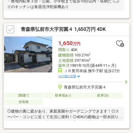
・敷地内駐車３台・公園、小学校まで徒歩10分以内・収納たっぷ
りのキッチンは食器洗浄乾燥機あり
青森県弘前市大字宮園４ 1,650万円 4DK
1,650
万円
間取り
4DK
2
建物面積
103.27m
2
土地面積
297.81m
築年月
1981年10月(築44年11ヶ月)
ＪＲ奥羽本線 撫牛子駅 徒歩27分
その他の交通
青森県弘前市大字宮園４
2階建て
駐車場あり
駐車2台
所有権
◎建物の裏に庭があり、家庭菜園やガーデニングできます！◎ス
ーパー・コンビニ近くて生活に便利！◎4DKの建物は一部水回り
やその他リフォーム工事を要します。◎1LDK建物：平成7年10月
築・46.37㎡◎契約不適合は免責とします。（現況有姿でのお引渡