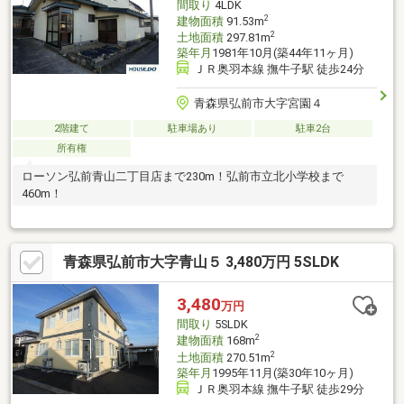
間取り
4LDK
2
建物面積
91.53m
2
土地面積
297.81m
築年月
1981年10月(築44年11ヶ月)
ＪＲ奥羽本線 撫牛子駅 徒歩24分
青森県弘前市大字宮園４
2階建て
駐車場あり
駐車2台
所有権
ローソン弘前青山二丁目店まで230m！弘前市立北小学校まで
460m！
青森県弘前市大字青山５ 3,480万円 5SLDK
3,480
万円
間取り
5SLDK
2
建物面積
168m
2
土地面積
270.51m
築年月
1995年11月(築30年10ヶ月)
ＪＲ奥羽本線 撫牛子駅 徒歩29分