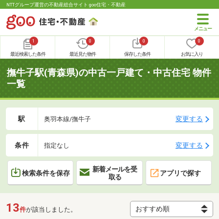
NTTグループ運営の不動産総合サイト goo住宅・不動産
1
0
0
0
最近検索した条件
最近見た物件
保存した条件
お気に入り
撫牛子駅(青森県)の中古一戸建て・中古住宅 物件
一覧
駅
変更する
奥羽本線/撫牛子
条件
変更する
指定なし
新着メールを受
検索条件を保存
アプリで探す
取る
13
件
が該当しました。