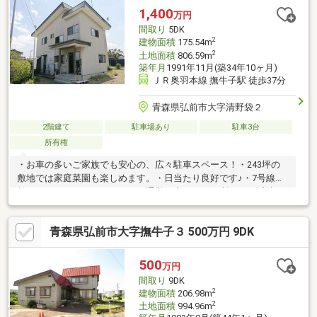
1,400
万円
間取り
5DK
2
建物面積
175.54m
2
土地面積
806.59m
築年月
1991年11月(築34年10ヶ月)
ＪＲ奥羽本線 撫牛子駅 徒歩37分
青森県弘前市大字清野袋２
2階建て
駐車場あり
駐車3台
所有権
・お車の多いご家族でも安心の、広々駐車スペース！・243坪の
敷地では家庭菜園も楽しめます。・日当たり良好です♪・7号線弘
前バイパスにアクセスがよく、通勤お出かけに便利。＊＊近隣＊
＊【通園・通学】ようせい保育園まで約620m徒歩8分/城東小学校
まで約1770m/第一中学校まで約3680m【生活】弘南バス「公民館
青森県弘前市大字撫牛子３ 500万円 9DK
前」バス停まで約210m徒歩3分/セブンイレブン弘前青山5丁目店
まで約930m/カブセンター神田店まで約1500m/ユニバース堅田店
まで約1970m＊＊その他＊＊上水道は裏の畑を通っているが、公
500
万円
営管で問題なし(書類等も必要なし)
間取り
9DK
2
建物面積
206.98m
2
土地面積
994.96m