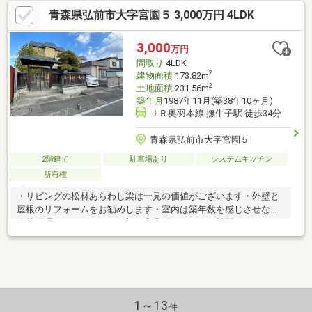
し）
青森県弘前市大字宮園５ 3,000万円 4LDK
3,000
万円
間取り
4LDK
2
建物面積
173.82m
2
土地面積
231.56m
築年月
1987年11月(築38年10ヶ月)
ＪＲ奥羽本線 撫牛子駅 徒歩34分
青森県弘前市大字宮園５
2階建て
駐車場あり
システムキッチン
所有権
・リビングの松材あらわし梁は一見の価値がございます・外壁と
屋根のリフォームをお勧めします・室内は築年数を感じさせない
維持管理がされてます・一部、家具付きのままご検討いただけま
す・駐車場増設のご相談もお気軽にどうぞ
1～13
件