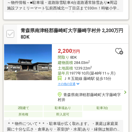
～物件情報～■駐車場・道路除雪駐車4台道路通常除雪あり■周辺
施設ファミリーマート弘前西城北一丁目店まで330ｍ！時敏小学
校まで660ｍ！～住宅ローン相談随時受付中！～こんなお悩みは
ありませんか？？初めての家探しで、とりあえず一度話をきいて
みたい…ローンについてよく分からない…どのくらいの金額の物件
青森県南津軽郡藤崎町大字藤崎字村井 2,200万円
が買えるのか分からない…税金について不安がある…そんな方！！
ぜひ『住宅のプロ』にご相談ください！●店頭で直接お話したい
8DK
方●TEL：0172-32-2028キッズスペースもご用意しております、お
気軽にお越しください！
2,200
万円
間取り
8DK
2
建物面積
284.03m
2
土地面積
1239.22m
築年月
1977年10月(築48年11ヶ月)
ＪＲ五能線 藤崎駅 徒歩15分
その他の交通
青森県南津軽郡藤崎町大字藤崎字
村井
2階建て
駐車場あり
駐車3台
所有権
即入居可
＊＊物件について＊＊・駐車場が広く取れます。・裏庭は家庭菜
園に十分な広さ・倉庫あり・茶室(炉・水屋)あり・縁側は無節の