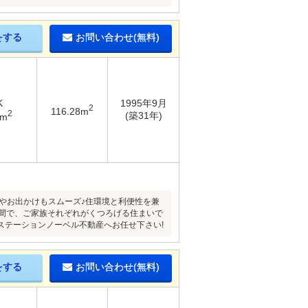
をする
お問い合わせ(無料)
K
1995年9月
2
116.28m
2
(築31年)
4m
やお出かけもスムーズ♪住環境と利便性を兼
空間で、ご家族それぞれがくつろげる住まいで
ステーションノーベル不動産へお任せ下さい!
をする
お問い合わせ(無料)