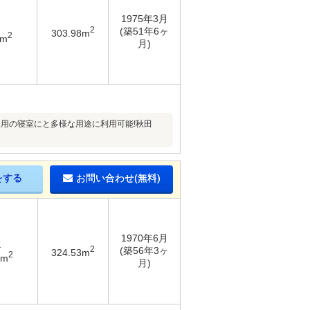
1975年3月
2
(築51年6ヶ
303.98m
2
3m
月)
用の寝室にと多様な用途に利用可能!秋田
をする
お問い合わせ(無料)
1970年6月
K
2
(築56年3ヶ
324.53m
2
5m
月)