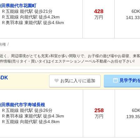
秋田県能代市花園町
428
ＪＲ五能線 能代駅 徒歩21分
6DK
ＪＲ五能線 向能代駅 徒歩4.2km
万円
141.3
ＪＲ奥羽本線 東能代駅 徒歩4.6km
有権
近く、周辺環境がとても充実♪和室が多い間取りで、お子様の遊び場やお昼寝、来客
件情報(売りタイ・買いタイ)はイエステーションノーベル不動産へお任せ下さい!
DK
見学予約
お気に入りに追加
秋田県能代市字寿域長根
258
ＪＲ五能線 能代駅 徒歩26分
6D
ＪＲ奥羽本線 東能代駅 徒歩4.3km
万円
139.3
ＪＲ五能線 向能代駅 徒歩4.8km