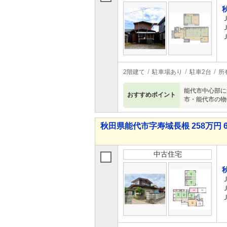
2階建て
駐車場あり
駐車2台
所
能代市中心部に
おすすめポイント
市・能代市の物
秋田県能代市字寿域長根 258万円 6
中古住宅