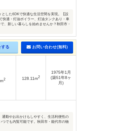
々とした6DKで快適な生活空間を実現。【設
じて快適・灯油ボイラー、灯油タンクあり・車
件で、新しい暮らしを始めませんか？秋田市・
をする
お問い合わせ(無料)
1975年1月
2
(築51年8ヶ
128.11m
2
8m
月)
。通勤やお出かけもしやすく、生活利便性の
いつでも内覧可能です。秋田市・能代市の物