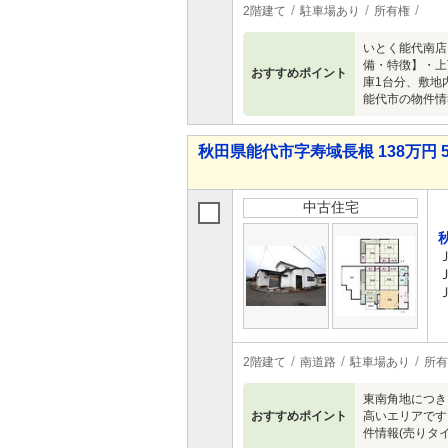
2階建て
駐車場あり
所有権
いとく能代南店
備・特徴】・上
おすすめポイント
庫1台分、敷地
能代市の物件情
秋田県能代市字寿域長根 138万円 
中古住宅
2階建て
南道路
駐車場あり
所有
東南角地につき
おすすめポイント
高いエリアです
件情報(売りタ