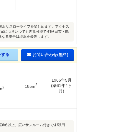
贅沢なスローライフを楽しめます。アクセス
家につきいつでも内覧可能です!秋田市・能
と異なる場合は現況を優先します。
をする
お問い合わせ(無料)
1965年5月
2
(築61年4ヶ
185m
2
m
月)
6帖以上、広いサンルーム付きです!秋田