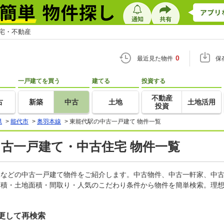
住宅・不動産
0
最近見た物件
保
一戸建てを買う
建てる
投資する
不動産
古
新築
中古
土地
土地活用
投資
県
>
能代市
>
奥羽本線
>
東能代駅の中古一戸建て 物件一覧
中古一戸建て・中古住宅 物件一覧
軒家などの中古一戸建て物件をご紹介します。中古物件、中古一軒家、中
面積・土地面積・間取り・人気のこだわり条件から物件を簡単検索。理想
更して再検索