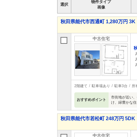
物件タイプ
選択
画像
秋田県能代市西通町 1,280万円 3K
中古住宅
2階建て
駐車場あり
駐車3台
所
市街地が近い、
おすすめポイント
け、緑豊かな住
秋田県能代市若松町 248万円 5DK
中古住宅