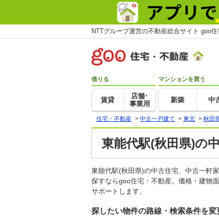
NTTグループ運営の不動産総合サイト goo
借りる
マンションを買う
店舗･
賃貸
新築
中
事業用
住宅・不動産
>
中古一戸建て
>
東北
>
秋田
東能代駅(秋田県)の
東能代駅(秋田県)の中古住宅、中古一
探すならgoo住宅・不動産。価格・建物
サポートします。
探したい物件の路線・検索条件を変