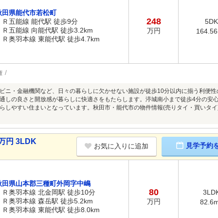
秋田県能代市若松町
248
ＪＲ五能線 能代駅 徒歩9分
5DK
ＪＲ五能線 向能代駅 徒歩3.2km
万円
164.5
ＪＲ奥羽本線 東能代駅 徒歩4.7km
権
ビニ・金融機関など、日々の暮らしに欠かせない施設が徒歩10分以内に揃う利便性の高
通しの良さと開放感が暮らしに快適さをもたらします。渟城南小まで徒歩4分の安心
らしやすい住まいとなっています。秋田市・能代市の物件情報(売りタイ・買いタイ
円 3LDK
見学予約
お気に入りに追加
秋田県山本郡三種町外岡字中嶋
80
ＪＲ奥羽本線 北金岡駅 徒歩10分
3LD
ＪＲ奥羽本線 森岳駅 徒歩5.2km
万円
82.6
ＪＲ奥羽本線 東能代駅 徒歩8.0km