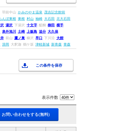
川
羽前中山
かみのやま温泉
茂吉記念館前
らんぼ東根
東根
村山
袖崎
大石田
北大石田
湯沢
湯沢
下湯沢
十文字
醍醐
柳田
横手
田
泉外旭川
土崎
上飯島
追分
大久保
ツ井
前山
鷹ノ巣
糠沢
早口
下川沿
大館
盤
浪岡
大釈迦
鶴ケ坂
津軽新城
新青森
青森
この条件を保存
表示件数
・お問い合わせをする(無料)