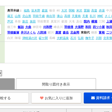
奥羽本線：
福島
笹木野
庭坂
板谷
峠
大沢
関根
米沢
置賜
高畠
赤湯
中
蔵王
山形
北山形
羽前千歳
南出羽
漆山
高擶
天童南
天童
乱川
神町
さく
芦沢
舟形
新庄
泉田
羽前豊里
真室川
釜淵
大滝
及位
院内
横堀
三関
上
後三年
飯詰
大曲
神宮寺
刈和野
峰吉川
羽後境
大張野
和田
四ツ小屋
秋
羽後飯塚
井川さくら
八郎潟
鯉川
鹿渡
森岳
北金岡
東能代
鶴形
富根
二
白沢
陣場
津軽湯の沢
碇ケ関
長峰
大鰐温泉
石川
弘前
撫牛子
川部
北常
間取り図付き表示
お気に入りに追加
資料請求