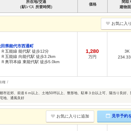
所在地/交通
間取
価格
（駅/バス 所要時間）
建物面
お気に入
秋田県能代市西通町
1,280
ＪＲ五能線 能代駅 徒歩12分
3K
ＪＲ五能線 向能代駅 徒歩3.2km
万円
234.3
ＪＲ奥羽本線 東能代駅 徒歩5.0km
有権
都市近郊、前道６ｍ以上、土地50坪以上、整形地、駐車３台以上可、陽当り良好
宅地、通風良好
見学予約
お気に入りに追加