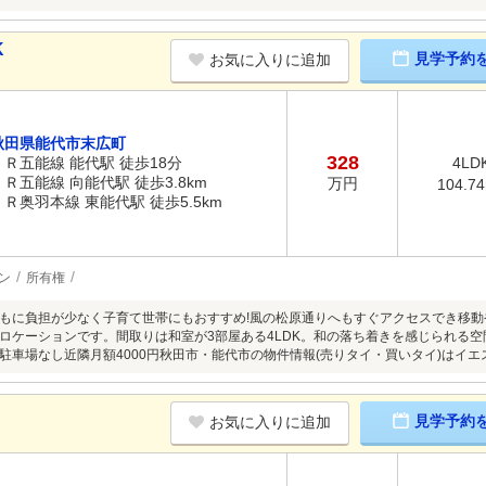
K
見学予約
お気に入りに追加
秋田県能代市末広町
328
ＪＲ五能線 能代駅 徒歩18分
4LD
ＪＲ五能線 向能代駅 徒歩3.8km
万円
104.7
ＪＲ奥羽本線 東能代駅 徒歩5.5km
ン
所有権
もに負担が少なく子育て世帯にもおすすめ!風の松原通りへもすぐアクセスでき移動
ロケーションです。間取りは和室が3部屋ある4LDK。和の落ち着きを感じられる
駐車場なし近隣月額4000円秋田市・能代市の物件情報(売りタイ・買いタイ)はイエ
見学予約
お気に入りに追加