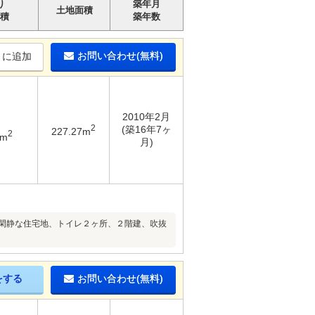
り
築年月
土地面積
積
築年数
お問い合わせ(無料)
りに追加
2010年2月
2
(築16年7ヶ
227.27m
2
3m
月)
、閑静な住宅地、トイレ２ヶ所、２階建、吹抜
をする
お問い合わせ(無料)