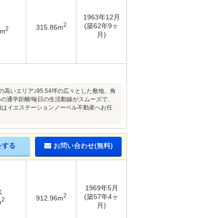
1963年12月
2
(築62年9ヶ
315.86m
2
6m
月)
いエリア♪95.54坪の広々とした敷地、角
の通学距離!毎日の生活動線がスムーズで、
)はイエステーションノーベル不動産へお任
をする
お問い合わせ(無料)
1969年5月
K
2
(築57年4ヶ
912.96m
2
m
月)