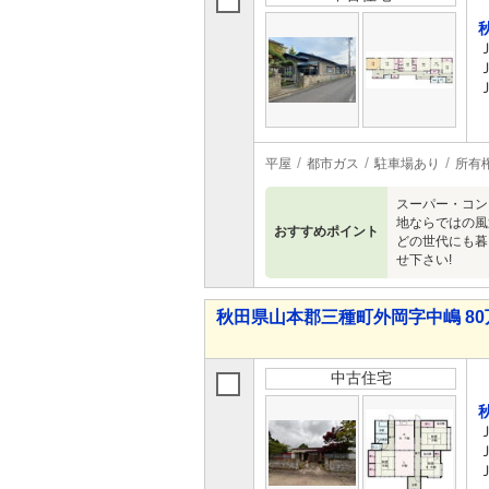
平屋
都市ガス
駐車場あり
所有
スーパー・コン
地ならではの風
おすすめポイント
どの世代にも暮
せ下さい!
秋田県山本郡三種町外岡字中嶋 80万
中古住宅