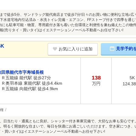
まで徒歩5分、サンドラッグ能代南店まで徒歩7分!日々のお買い物に便利な立地♪広
下水道宅地内引込済み・水洗トイレ完備・エアコン、FFストーブ付きで四季を通
内にも駐車可能・物置、専用庭付き落ち着いた住環境と利便性を兼ね備えたこの物
報(売りタイ・買いタイ)はイエステーションノーベル不動産へお任せ下さい!
5K
見学予約
お気に入りに追加
秋田県能代市字寿域長根
138
ＪＲ五能線 能代駅 徒歩27分
5K
ＪＲ奥羽本線 東能代駅 徒歩4.4km
万円
124.3
ＪＲ五能線 向能代駅 徒歩4.9km
権
、日当たり・通風ともに良好。シャッター付き車庫完備で、大切なお車も安心です
。明るく開放的な住まいで、毎日を快適にお過ごしいただけます。空き家につき、
イ・買いタイ)はイエステーションノーベル不動産へお任せ下さい!