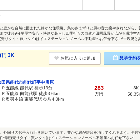
と豊かな自然に囲まれた静かな住環境。鳥のさえずりと風の音に癒やされながら、
まで徒歩9分平屋で安心・快適な暮らし四季折々の自然と田園風景が広がる環境空き
(売りタイ・買いタイ)はイエステーションノーベル不動産へお任せ下さい!※現況
円 3K
見学予約
お気に入りに追加
秋田県能代市能代町字中川原
283
ＪＲ五能線 能代駅 徒歩13分
3K
ＪＲ五能線 向能代駅 徒歩3.6km
万円
58.35
ＪＲ奥羽本線 東能代駅 徒歩4.0km
。外回りのお手入れ行き届いています。豊かな緑が雑音を消してくれるよう。全居室
件情報(売りタイ・買いタイ)はイエステーションノーベル不動産へお任せ下さい!