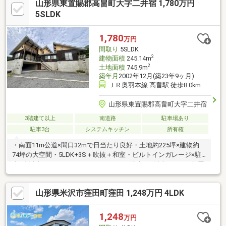
山形県東置賜郡高畠町大字二井宿 1,780万円
5SLDK
1,780
万円
間取り
5SLDK
2
建物面積
245.14m
2
土地面積
745.9m
築年月
2002年12月(築23年9ヶ月)
ＪＲ奥羽本線 高畠駅 徒歩8.0km
山形県東置賜郡高畠町大字二井宿
3階建て以上
南道路
駐車場あり
駐車3台
システムキッチン
所有権
・南面11m公道×間口32mで日当たり良好・土地約225坪×建物約
74坪の大空間・5LDK+3S＋吹抜＋和室・ビルトインガレージ×駐
車3台以上可・システムキッチン（IH）×浴室1坪以上・WIC・物置
など収納豊富・エレベーター付きで移動スムーズ・庭・テラスで
アウトドアも満喫・3階と2階店舗部分が一部未登記です。売買契
山形県米沢市窪田町窪田 1,248万円 4LDK
約後に変更登記予定です。・隣接土地（畑:476㎡）あり/ご希望に
応じて一括売却可能
1,248
万円