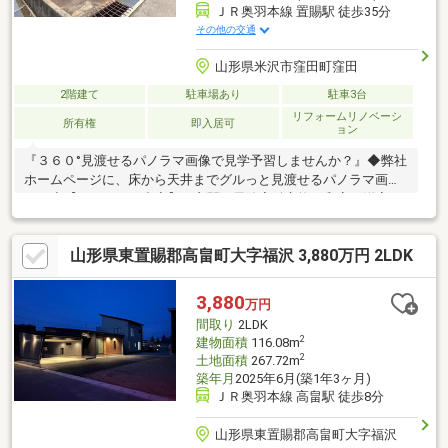
ＪＲ奥羽本線 置賜駅 徒歩35分
その他の交通
山形県米沢市窪田町窪田
2階建て
駐車場あり
駐車3台
リフォームリノベーシ
所有権
即入居可
ョン
『３６０°見渡せるパノラマ画像で見学予習しませんか？』◆弊社
ホームページに、床から天井までグルっと見渡せるパノラマ画像
あり◆【リフォーム内容】・玄関、風除室鍵交換・和室を洋室に
変更・クロス貼替・床クッションフロア貼替・照明器具交換・ト
イレ交換・洗面化粧台交換・畳表替え・火災報知器取付・浄化槽
山形県東置賜郡高畠町大字福沢 3,880万円 2LDK
新設車中心生活を支える駐車場３台分だから、機動力の３倍アッ
プが可能です。また広々とした延床面積９８．５４㎡の居室空間
で、その上閑静な住宅街立地の物件だから、オンオフのメリハリ
3,880
万円
がつきます。ちなみにシステムキッチン付です。家族の物語が生
間取り
2LDK
まれる４ＬＤＫ。是非見学にお越しください。
2
建物面積
116.08m
2
土地面積
267.72m
築年月
2025年6月(築1年3ヶ月)
ＪＲ奥羽本線 高畠駅 徒歩8分
山形県東置賜郡高畠町大字福沢