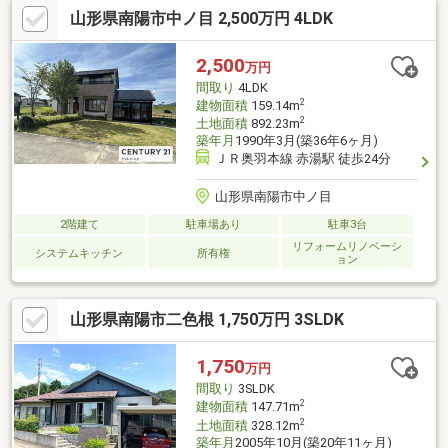
山形県南陽市中ノ目 2,500万円 4LDK
2,500
万円
間取り
4LDK
2
建物面積
159.14m
2
土地面積
892.23m
築年月
1990年3月(築36年6ヶ月)
ＪＲ奥羽本線 赤湯駅 徒歩24分
山形県南陽市中ノ目
2階建て
駐車場あり
駐車3台
リフォームリノベーシ
システムキッチン
所有権
ョン
山形県南陽市二色根 1,750万円 3SLDK
1,750
万円
間取り
3SLDK
2
建物面積
147.71m
2
土地面積
328.12m
築年月
2005年10月(築20年11ヶ月)