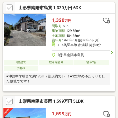
山形県南陽市島貫 1,320万円 6DK
1,320
万円
間取り
6DK
2
建物面積
129.58m
2
土地面積
404.85m
築年月
1990年3月(築36年6ヶ月)
ＪＲ奥羽本線 赤湯駅 徒歩8分
山形県南陽市島貫
2階建て
駐車場あり
駐車2台
所有権
■沖郷中学校まで約170m（徒歩約3分）！■122坪のゆたっりとし
た敷地でです！
山形県南陽市長岡 1,599万円 5LDK
1,599
万円