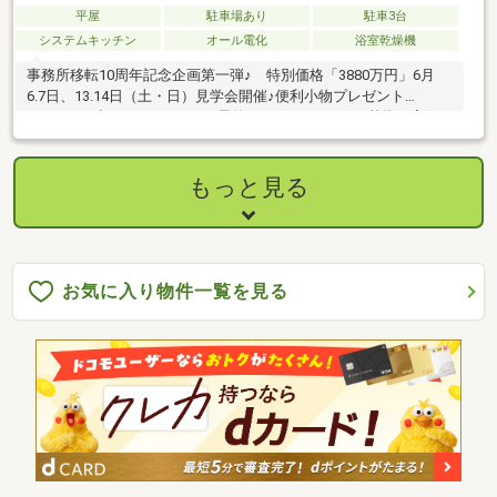
平屋
駐車場あり
駐車3台
システムキッチン
オール電化
浴室乾燥機
事務所移転10周年記念企画第一弾♪ 特別価格「3880万円」6月
6.7日、13.14日（土・日）見学会開催♪便利小物プレゼント
も、、、下記リンクHPよりご予約いただけます♪ZEH基準の高気
密・高断熱設計で、一年を通して快適な室内環境。床下エアコン
で家全体をやさしく包み込みます。回遊動線の間取りや、間仕切
り可能な居室はライフスタイルに合わせて柔軟に対応。収納豊富
もっと見る
なキッチンや、サーキュレーター機能付き照明のある脱衣室な
ど、日々の家事をサポートする工夫も充実しています。オープン
ガレージ付きで、車の出入りや荷物の出し入れもスムーズ。高気
密・高断熱住宅の暖かさを実際にご来場頂きご体験ください！
お気に入り物件一覧を見る