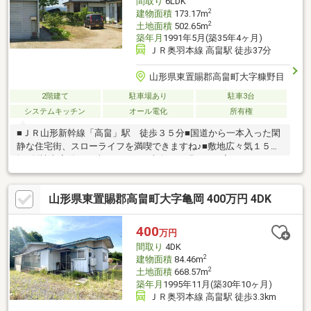
間取り
6LDK
2
建物面積
173.17m
2
土地面積
502.65m
築年月
1991年5月(築35年4ヶ月)
ＪＲ奥羽本線 高畠駅 徒歩37分
山形県東置賜郡高畠町大字糠野目
2階建て
駐車場あり
駐車3台
システムキッチン
オール電化
所有権
■ＪＲ山形新幹線「高畠」駅 徒歩３５分■国道から一本入った閑
静な住宅街、スローライフを満喫できますね♪■敷地広々気１５２
坪♪別棟車庫付♪■日当たりのいい南向きの明るいお家です♪■１７
帖のＬＤＫは家族団らんの場所♪■和室３部屋の建具を開放すると
２６帖の大空間に♪
山形県東置賜郡高畠町大字亀岡 400万円 4DK
400
万円
間取り
4DK
2
建物面積
84.46m
2
土地面積
668.57m
築年月
1995年11月(築30年10ヶ月)
ＪＲ奥羽本線 高畠駅 徒歩3.3km