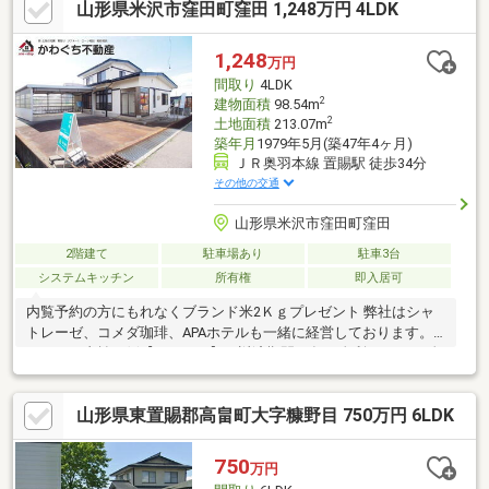
山形県米沢市窪田町窪田 1,248万円 4LDK
境の中で自分らしい暮らしを実現しませんか？
1,248
万円
間取り
4LDK
2
建物面積
98.54m
2
土地面積
213.07m
築年月
1979年5月(築47年4ヶ月)
ＪＲ奥羽本線 置賜駅 徒歩34分
その他の交通
山形県米沢市窪田町窪田
2階建て
駐車場あり
駐車3台
システムキッチン
所有権
即入居可
内覧予約の方にもれなくブランド米2Ｋｇプレゼント 弊社はシャ
トレーゼ、コメダ珈琲、APAホテルも一緒に経営しております。■
月々のお支払い例【33 511円】（返済期間35年、金利0.7％、頭金
なしの場合）◆即日のご案内にも対応可能ですので、お気軽にご
連絡下さい！
山形県東置賜郡高畠町大字糠野目 750万円 6LDK
750
万円