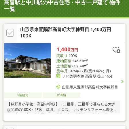
高畠駅と中川駅の中古住宅・中古一戸建て 物件
一覧
山形県東置賜郡高畠町大字糠野目 1,400万円
10DK
1,400
万円
間取り
10DK
2
建物面積
246.57m
2
土地面積
682.74m
築年月
1975年12月(築50年9ヶ月)
ＪＲ奥羽本線 高畠駅 徒歩16分
山形県東置賜郡高畠町大字糠野目
2階建て
所有権
【糠野目小学校・高畠中学校】・二世帯、三世帯で暮らせる大き
な間取の10DK・1F床、建具、クロス、キッチンリフォーム歴あ
り・大雨で床下浸水歴あり二世帯住宅や事業用にも対応可能な
広々設計。風情ある和室やリフォーム済みの設備が快適な暮らし
をサポート。陽当たり・風通しの良い角地に佇む、落ち着いた環