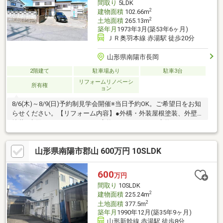
間取り
5LDK
2
建物面積
102.66m
2
土地面積
265.13m
築年月
1973年3月(築53年6ヶ月)
ＪＲ奥羽本線 赤湯駅 徒歩20分
山形県南陽市長岡
2階建て
駐車場あり
駐車3台
リフォームリノベーシ
所有権
ョン
8/6(木)～8/9(日)予約制見学会開催※当日予約OK。ご希望日をお知
らせください。【リフォーム内容】●外構・外装屋根塗装、外壁
塗装●水回りシステムキッチン交換、ユニットバス交換、トイレ
交換、洗面化粧台交換●内装間取変更、玄関扉交換、床材上張
り、クロス張替え、畳表替え、障子・襖張替え●その他設備イン
山形県南陽市郡山 600万円 10SLDK
ターホン設置、火災警報器設置、照明器具交換【おすすめポイン
ト】・シロアリ防除工事施工後5年間保証・お客様に合わせたロー
ンの組み方や金融機関をご提案。住宅ローンが初めての方でもお
600
万円
気軽にご相談ください【周辺施設】・赤湯小学校600ｍ徒歩8分・
間取り
10SLDK
ヤマザワ赤湯店ま
2
建物面積
225.24m
2
土地面積
377.5m
築年月
1990年12月(築35年9ヶ月)
山形新幹線 赤湯駅 徒歩8分