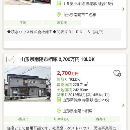
ＪＲ奥羽本線 赤湯駅 徒歩18分
山形県南陽市二色根
平屋
所有権
◆積水ハウス株式会社施工◆間取り３ＬＤＫ＋Ｓ（納戸）
山形県南陽市椚塚 2,700万円 10LDK
2,700
万円
間取り
10LDK
2
建物面積
225.71m
2
土地面積
242.83m
築年月
2012年3月(築14年6ヶ月)
山形新幹線 赤湯駅 徒歩23分
山形県南陽市椚塚
2階建て
駐車場あり
所有権
住宅として使用可能です。社員寮・ゲストハウス・民泊事業等に