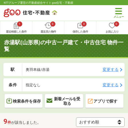
NTTグループ運営の不動産総合サイト goo住宅・不動産
1
0
0
0
最近検索した条件
最近見た物件
保存した条件
お気に入り
赤湯駅(山形県)の中古一戸建て・中古住宅 物件一
覧
駅
変更する
奥羽本線/赤湯
条件
変更する
指定なし
新着メールを受
検索条件を保存
アプリで探す
取る
9
件
が該当しました。