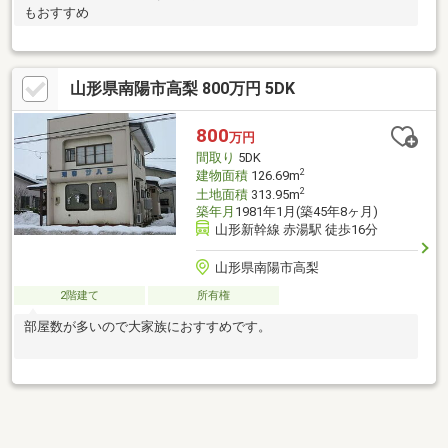
もおすすめ
山形県南陽市高梨 800万円 5DK
800
万円
間取り
5DK
2
建物面積
126.69m
2
土地面積
313.95m
築年月
1981年1月(築45年8ヶ月)
山形新幹線 赤湯駅 徒歩16分
山形県南陽市高梨
2階建て
所有権
部屋数が多いので大家族におすすめです。