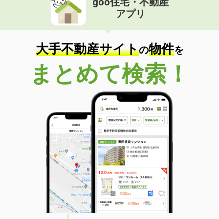
goo住宅・不動産
アプリ
大手不動産サイト
物件
の
を
まとめて検索！