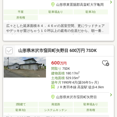
山形県東置賜郡高畠町大字亀岡
平屋
駐車場あり
駐車3台
所有権
広々とした延床面積８４．４６㎡の居室空間、更にウッドチェア
やデッキが置けちゃう１０坪以上の庭有の住居だから、朝一番の
深呼吸も大きな伸びと共にリフレッシュ。「お家探し」「ご売
却」は 地域密着型不動産 米沢市に強い後藤組イエステーション
におまかせ下さい！ 株式会社後藤組HP https://www.gto-
山形県米沢市窪田町矢野目 600万円 7SDK
con.co.jp/
600
万円
間取り
7SDK
2
建物面積
180.17m
2
土地面積
529.35m
築年月
1990年4月(築36年5ヶ月)
ＪＲ奥羽本線 高畠駅 徒歩4.3km
山形県米沢市窪田町矢野目
2階建て
南道路
駐車場あり
駐車3台
システムキッチン
所有権