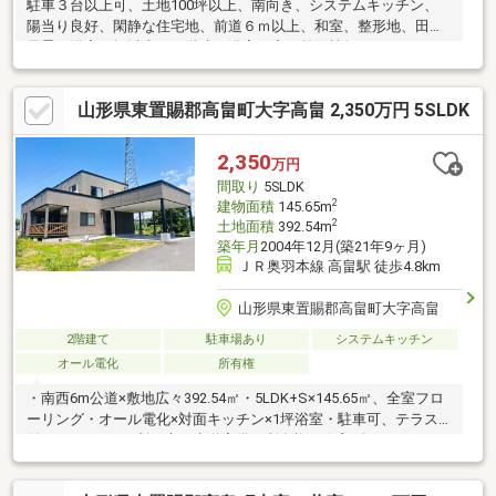
駐車３台以上可、土地100坪以上、南向き、システムキッチン、
陽当り良好、閑静な住宅地、前道６ｍ以上、和室、整形地、田園
風景、浴室１坪以上、２階建、浴室に窓、前面棟無、シャッター
車庫、全居室６畳以上、納戸、周辺交通量少なめ「お家探し」
「ご売却」は 地域密着型不動産 米沢市に強い後藤組イエステー
山形県東置賜郡高畠町大字高畠 2,350万円 5SLDK
ションにおまかせ下さい！ 株式会社後藤組HP https://www.gto-
con.co.jp/
2,350
万円
間取り
5SLDK
2
建物面積
145.65m
2
土地面積
392.54m
築年月
2004年12月(築21年9ヶ月)
ＪＲ奥羽本線 高畠駅 徒歩4.8km
山形県東置賜郡高畠町大字高畠
2階建て
駐車場あり
システムキッチン
オール電化
所有権
・南西6m公道×敷地広々392.54㎡・5LDK+S×145.65㎡、全室フロ
ーリング・オール電化×対面キッチン×1坪浴室・駐車可、テラス
付き、トイレ2カ所・上下水道完備、所有権・令和5年7月リフォ
ーム済(キッチン・洗面化粧台・バス・トイレ新品、クロス一部張
替、照明一部交換)