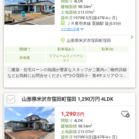
間取り
4LDK
2
建物面積
98.54m
2
土地面積
213.07m
築年月
1979年5月(築47年4ヶ月)
ＪＲ奥羽本線 置賜駅 徒歩35分
その他の交通
山形県米沢市窪田町窪田
2階建て
駐車場あり
駐車3台
リフォームリノベーシ
所有権
ョン
〇建築・住宅ローンの知識が豊富なスタッフがご案内♪〇物件詳細
などお気軽にお問合せください!(^^)!◇窪田小・第4中エリア◇コ
ンビニまで徒歩7分♪◇ドラックストアまで車で4分♪◇リフォーム
箇所 玄関・風除室の鍵交換、和室LDKを洋室に、照明器具交
換、スイッチ・コンセント交換増設、洗面化粧台交換、畳表替、
山形県米沢市窪田町窪田 1,290万円 4LDK
火災報知器取り付け、浄化槽新設 など住まいずONEでは【注文
住宅】や【リフォーム・不動産業】で経験豊富なスタッフがお客
様の住まい探しをお手伝いさせていただいております。平日や土
1,290
万円
日祝、お仕事終わりのお時間のご案内も可能です！お問合せは
間取り
4LDK
⇒0120-772-619まで♪
2
建物面積
98.54m
2
土地面積
213.07m
築年月
1979年5月(築47年4ヶ月)