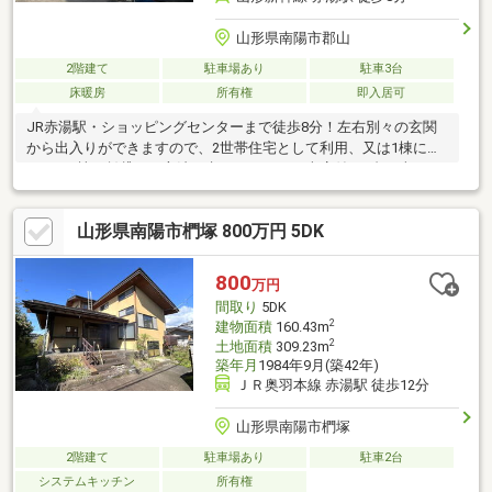
山形県南陽市郡山
2階建て
駐車場あり
駐車3台
床暖房
所有権
即入居可
JR赤湯駅・ショッピングセンターまで徒歩8分！左右別々の玄関
から出入りができますので、2世帯住宅として利用、又は1棟に住
みもう1棟を賃貸する方法も考えられます。車庫付で6台（車種に
よる）駐車可能です。
山形県南陽市椚塚 800万円 5DK
800
万円
間取り
5DK
2
建物面積
160.43m
2
土地面積
309.23m
築年月
1984年9月(築42年)
ＪＲ奥羽本線 赤湯駅 徒歩12分
山形県南陽市椚塚
2階建て
駐車場あり
駐車2台
システムキッチン
所有権