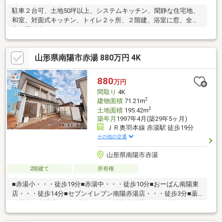
駐車２台可、土地50坪以上、システムキッチン、閑静な住宅地、
和室、対面式キッチン、トイレ２ヶ所、２階建、浴室に窓、全居
室６畳以上
山形県南陽市赤湯 880万円 4K
880
万円
間取り
4K
2
建物面積
71.21m
2
土地面積
195.42m
築年月
1997年4月(築29年5ヶ月)
ＪＲ奥羽本線 赤湯駅 徒歩19分
その他の交通
山形県南陽市赤湯
2階建て
所有権
■赤湯小・・・徒歩19分■赤湯中・・・徒歩10分■おーばん南陽東
店・・・徒歩14分■セブンイレブン南陽赤湯店・・・徒歩3分■薬
王堂南陽赤湯店・・・徒歩11分■烏帽子山公園・・・徒歩9分