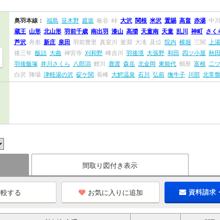
奥羽本線：
福島
笹木野
庭坂
板谷
峠
大沢
関根
米沢
置賜
高畠
赤湯
中
蔵王
山形
北山形
羽前千歳
南出羽
漆山
高擶
天童南
天童
乱川
神町
さく
芦沢
舟形
新庄
泉田
羽前豊里
真室川
釜淵
大滝
及位
院内
横堀
三関
上
後三年
飯詰
大曲
神宮寺
刈和野
峰吉川
羽後境
大張野
和田
四ツ小屋
秋
羽後飯塚
井川さくら
八郎潟
鯉川
鹿渡
森岳
北金岡
東能代
鶴形
富根
二
白沢
陣場
津軽湯の沢
碇ケ関
長峰
大鰐温泉
石川
弘前
撫牛子
川部
北常
間取り図付き表示
お気に入りに追加
資料請求