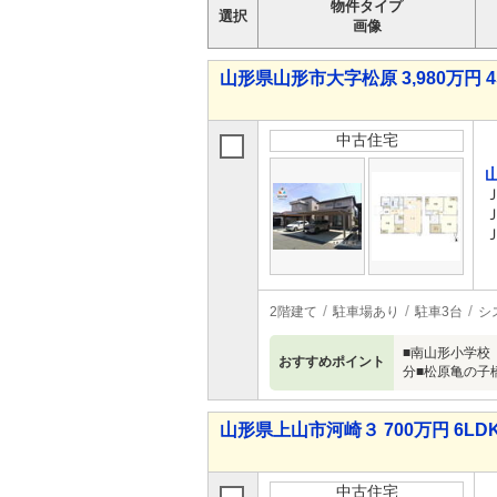
物件タイプ
選択
画像
山形県山形市大字松原 3,980万円 4
中古住宅
2階建て
駐車場あり
駐車3台
シ
■南山形小学校
おすすめポイント
分■松原亀の子
山形県上山市河崎３ 700万円 6LD
中古住宅