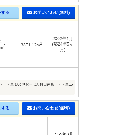
をする
お問い合わせ(無料)
2002年4月
K
2
(築24年5ヶ
3871.12m
2
2m
月)
・・・車１0分■おーばん桜田南店・・・車15
をする
お問い合わせ(無料)
1965年3月