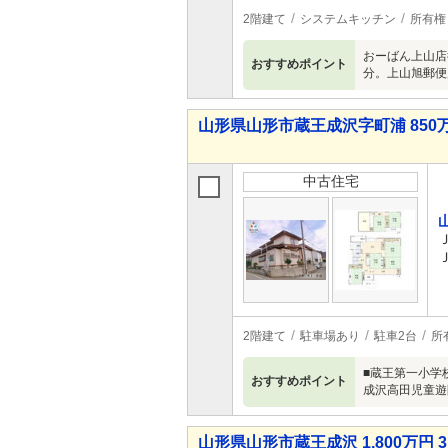
2階建て
システムキッチン
所有権
おーばん上山店
おすすめポイント
分。上山旭郵便
山形県山形市蔵王成沢字町浦 850万
中古住宅
2階建て
駐車場あり
駐車2台
所
■蔵王第一小学
おすすめポイント
成沢高田児童遊
山形県山形市蔵王成沢 1,800万円 3