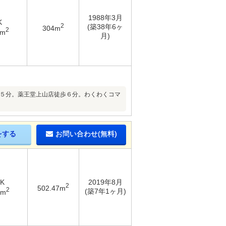
1988年3月
K
2
(築38年6ヶ
304m
2
9m
月)
歩５分。薬王堂上山店徒歩６分。わくわくコマ
をする
お問い合わせ(無料)
DK
2019年8月
2
502.47m
2
(築7年1ヶ月)
7m