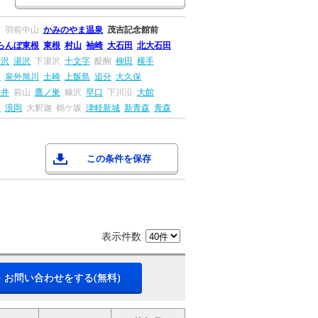
川
羽前中山
かみのやま温泉
茂吉記念館前
らんぼ東根
東根
村山
袖崎
大石田
北大石田
湯沢
湯沢
下湯沢
十文字
醍醐
柳田
横手
田
泉外旭川
土崎
上飯島
追分
大久保
ツ井
前山
鷹ノ巣
糠沢
早口
下川沿
大館
盤
浪岡
大釈迦
鶴ケ坂
津軽新城
新青森
青森
この条件を保存
表示件数
・お問い合わせをする(無料)