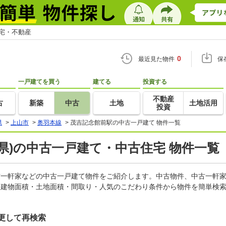
住宅・不動産
0
最近見た物件
保
一戸建てを買う
建てる
投資する
不動産
古
新築
中古
土地
土地活用
投資
県
>
上山市
>
奥羽本線
>
茂吉記念館前駅の中古一戸建て 物件一覧
県)の中古一戸建て・中古住宅 物件一覧
中古一軒家などの中古一戸建て物件をご紹介します。中古物件、中古一軒
・建物面積・土地面積・間取り・人気のこだわり条件から物件を簡単検索
更して再検索