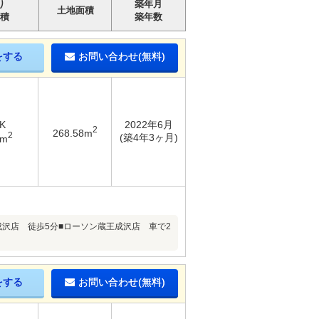
り
築年月
土地面積
積
築年数
をする
お問い合わせ(無料)
K
2022年6月
2
268.58m
2
(築4年3ヶ月)
5m
成沢店 徒歩5分■ローソン蔵王成沢店 車で2
をする
お問い合わせ(無料)