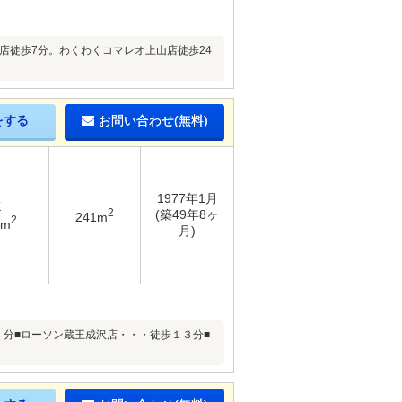
店徒歩7分。わくわくコマレオ上山店徒歩24
をする
お問い合わせ(無料)
1977年1月
K
2
(築49年8ヶ
241m
2
3m
月)
４分■ローソン蔵王成沢店・・・徒歩１３分■