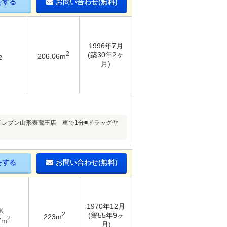
をする
お問い合わせ(無料)
1996年7月
2
(築30年2ヶ
206.06m
2
月)
イレブン山形表蔵王店 車で1分■ドラッグヤ
をする
お問い合わせ(無料)
1970年12月
K
2
(築55年9ヶ
223m
2
7m
月)