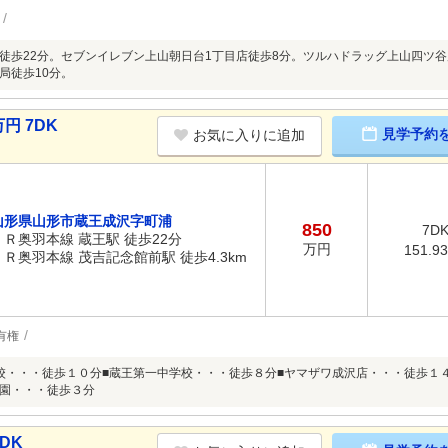
徒歩22分。セブンイレブン上山朝日台1丁目店徒歩8分。ツルハドラッグ上山四ツ谷
局徒歩10分。
円 7DK
見学予約
お気に入りに追加
山形県山形市蔵王成沢字町浦
850
7D
ＪＲ奥羽本線 蔵王駅 徒歩22分
万円
151.9
ＪＲ奥羽本線 茂吉記念館前駅 徒歩4.3km
有権
校・・・徒歩１０分■蔵王第一中学校・・・徒歩８分■ヤマザワ成沢店・・・徒歩１
園・・・徒歩３分
DK