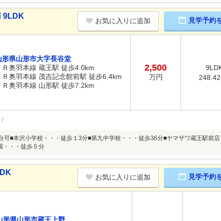
9LDK
見学予約
お気に入りに追加
山形県山形市大字長谷堂
2,500
ＪＲ奥羽本線 蔵王駅 徒歩4.0km
9LD
ＪＲ奥羽本線 茂吉記念館前駅 徒歩6.4km
万円
248.4
ＪＲ奥羽本線 山形駅 徒歩7.2km
0台可■本沢小学校・・・徒歩１3分■第九中学校・・・徒歩36分■ヤマザワ蔵王駅前店
園・・・徒歩５分
DK
見学予約
お気に入りに追加
山形県山形市蔵王上野