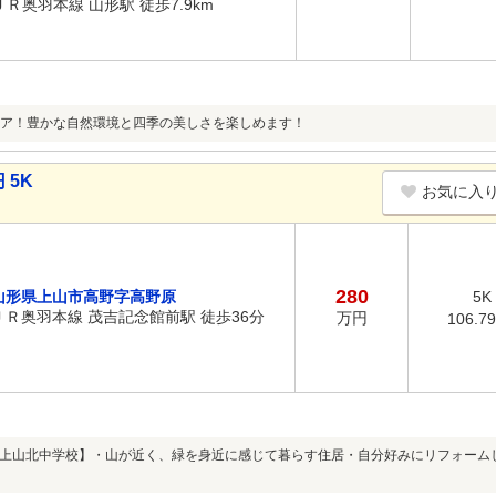
ＪＲ奥羽本線 山形駅 徒歩7.9km
ア！豊かな自然環境と四季の美しさを楽しめます！
 5K
お気に入
280
山形県上山市高野字高野原
5K
ＪＲ奥羽本線 茂吉記念館前駅 徒歩36分
万円
106.7
上山北中学校】・山が近く、緑を身近に感じて暮らす住居・自分好みにリフォーム