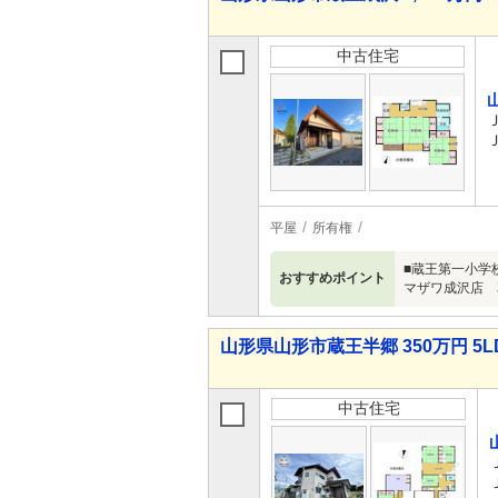
中古住宅
平屋
所有権
■蔵王第一小学
おすすめポイント
マザワ成沢店 
山形県山形市蔵王半郷 350万円 5L
中古住宅