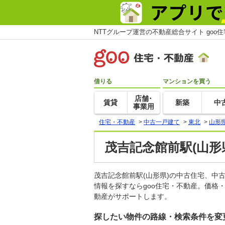
NTTグループ運営の不動産総合サイト goo
借りる
マンションを買う
店舗･
賃貸
新築
中
事業用
住宅・不動産
>
中古一戸建て
>
東北
>
山形
茂吉記念館前駅(山形
茂吉記念館前駅(山形県)の中古住宅、
情報を探すならgoo住宅・不動産。価格
動産がサポートします。
探したい物件の路線・検索条件を変