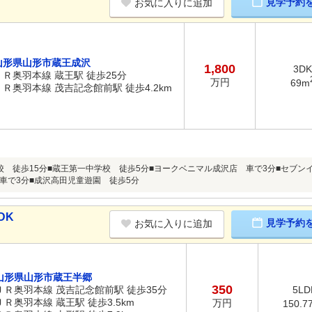
見学予約
お気に入りに追加
山形県山形市蔵王成沢
1,800
3DK
ＪＲ奥羽本線 蔵王駅 徒歩25分
万円
69m
ＪＲ奥羽本線 茂吉記念館前駅 徒歩4.2km
校 徒歩15分■蔵王第一中学校 徒歩5分■ヨークベニマル成沢店 車で3分■セブン
車で3分■成沢高田児童遊園 徒歩5分
DK
見学予約
お気に入りに追加
山形県山形市蔵王半郷
350
ＪＲ奥羽本線 茂吉記念館前駅 徒歩35分
5LD
ＪＲ奥羽本線 蔵王駅 徒歩3.5km
万円
150.7