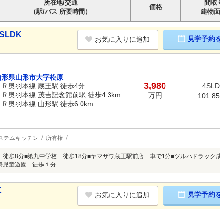
所在地/交通
間取
価格
（駅/バス 所要時間）
建物面
SLDK
見学予約
お気に入りに追加
山形県山形市大字松原
3,980
ＪＲ奥羽本線 蔵王駅 徒歩4分
4SLD
ＪＲ奥羽本線 茂吉記念館前駅 徒歩4.3km
万円
101.8
ＪＲ奥羽本線 山形駅 徒歩6.0km
ステムキッチン
所有権
 徒歩8分■第九中学校 徒歩18分■ヤマザワ蔵王駅前店 車で1分■ツルハドラック
橋児童遊園 徒歩１分
K
見学予約
お気に入りに追加