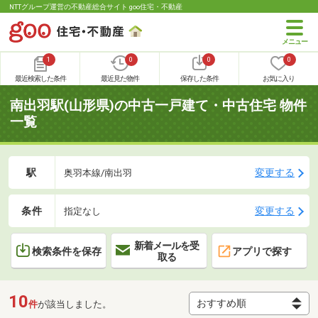
NTTグループ運営の不動産総合サイト goo住宅・不動産
1
0
0
0
最近検索した条件
最近見た物件
保存した条件
お気に入り
南出羽駅(山形県)の中古一戸建て・中古住宅 物件
一覧
駅
変更する
奥羽本線/南出羽
条件
変更する
指定なし
新着メールを受
検索条件を保存
アプリで探す
取る
10
件
が該当しました。