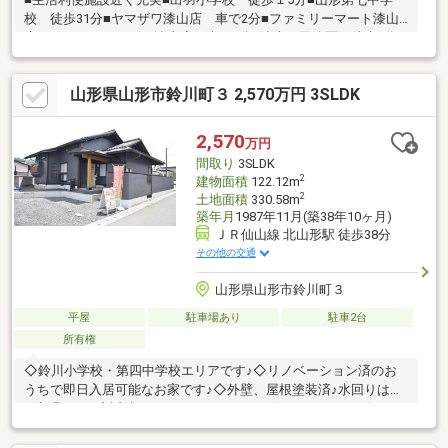
校 徒歩31分■ヤマザワ漆山店 車で2分■ファミリーマート漆山
店・ドラックヤマザワ漆山店 車で1分■漆山石田公園 徒歩2分
山形県山形市鈴川町３ 2,570万円 3SLDK
2,570
万円
間取り
3SLDK
2
建物面積
122.12m
2
土地面積
330.58m
築年月
1987年11月(築38年10ヶ月)
ＪＲ仙山線 北山形駅 徒歩38分
その他の交通
山形県山形市鈴川町３
平屋
駐車場あり
駐車2台
所有権
◇鈴川小学校・第四中学校エリアです♪◇リノベーション済のお
うちで即日入居可能なお家です♪◇外壁、屋根塗装済♪水回りは全
て新品です♪◇近隣にはスーパーやドラッグストア、コンビニが
充実していて住みやすい住環境です♪【見学予約】をクリックまた
は【023-666-5131】にお電話にてお問い合わせください♪