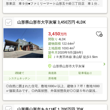
形東店 車９分■ファミリーマート山形五十鈴三丁目店 車１分■
ツルハドラッグ五十鈴店 車で１分■大野目第２児童遊園 徒歩
１分
山形県山形市大字灰塚 3,450万円 4LDK
3,450
万円
間取り
4LDK
2
建物面積
122.64m
2
土地面積
1030.4m
築年月
2020年9月(築6年)
ＪＲ奥羽本線 漆山駅 徒歩3.5km
山形県山形市大字灰塚
2階建て
南道路
駐車場あり
システムキッチン
所有権
◎自然に囲まれた住宅、敷地1000㎡以上、建物３７坪！敷地1000
㎡舗装済みです。◎内装状態、外装状態良好◎◎築５年の築浅物
件です！◎駐車場１０台以上、大型車も停めれる敷地です。◎オ
ール電化住宅、対面キッチンでシンクの内側も人造大理石です♪◎
浴室１坪、浴室乾燥付き◎トイレ１階、２階付き◎２階からは田
山形県山形市あさひ町 1,700万円 7DK
園風景がのぞめます！嶋地区まで車で１０分の距離！◎隣接農地