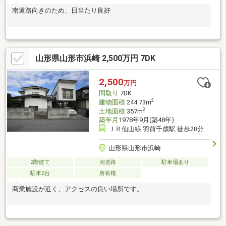
南道路向きのため、日当たり良好
山形県山形市浜崎 2,500万円 7DK
2,500
万円
間取り
7DK
2
建物面積
244.73m
2
土地面積
357m
築年月
1978年9月(築48年)
ＪＲ仙山線 羽前千歳駅 徒歩28分
山形県山形市浜崎
2階建て
南道路
駐車場あり
駐車2台
所有権
商業施設が近く、アクセスの良い場所です。