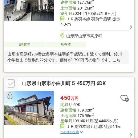
2
建物面積
127.76m
2
土地面積
201.26m
築年月
2004年1月(築22年8ヶ月)
ＪＲ奥羽本線 羽前千歳駅 徒歩
4.0km
山形県山形市高原町
2階建て
所有権
山形市高原町239番は奥羽本線羽前千歳駅にも近くて便利。鈴川
小学校まで徒歩約22分です。価格が1790万円の物件です。こちら
の物件の間取りは4LDKとなっており、室内も広々です。利便性良
好な前面道路6m以上となっております。快適な室内環境を持つ、
中古の一戸建て物件で、建物面積は127.76㎡です。新生活のスタ
山形県山形市小白川町５ 450万円 6DK
ートに、ぜひこちらの物件をご検討くださいませ。
450
万円
間取り
6DK
2
建物面積
139.02m
2
土地面積
176.98m
築年月
1981年12月(築44年9ヶ月)
ＪＲ奥羽本線 山形駅 徒歩4.1km
その他の交通