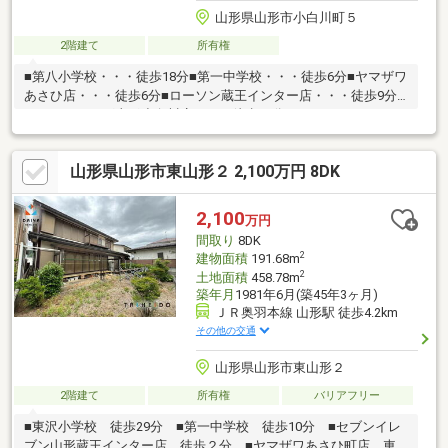
山形県山形市小白川町５
2階建て
所有権
■第八小学校・・・徒歩18分■第一中学校・・・徒歩6分■ヤマザワ
あさひ店・・・徒歩6分■ローソン蔵王インター店・・・徒歩9分■
ツルハドラッグ山形小白川店・・・徒歩23分
山形県山形市東山形２ 2,100万円 8DK
2,100
万円
間取り
8DK
2
建物面積
191.68m
2
土地面積
458.78m
築年月
1981年6月(築45年3ヶ月)
ＪＲ奥羽本線 山形駅 徒歩4.2km
その他の交通
山形県山形市東山形２
2階建て
所有権
バリアフリー
■東沢小学校 徒歩29分 ■第一中学校 徒歩10分 ■セブンイレ
ブン山形蔵王インター店 徒歩２分 ■ヤマザワあさひ町店 車