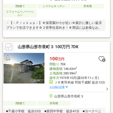
2階建て
システムキッチン
所有権
リフォームリノベーシ
ョン
・【－Ｐｉｃｋｕｐ－】☆保育園や小が近い☆家計に優しい返済
プランで生活できます☆２世帯住居向き！☆周辺には多様なお店
がいっぱいで便利☆楯山小・高楯中エリア＝ ご内覧受付中 ＝
詳しくはスタッフまでお問い合わせください。０２３－６７３－
９５１８
山形県山形市長町３ 100万円 7DK
100
万円
間取り
7DK
2
建物面積
146.63m
2
土地面積
280.99m
築年月
1973年10月(築52年11ヶ月)
ＪＲ奥羽本線 羽前千歳駅 徒歩12分
その他の交通
山形県山形市長町３
2階建て
所有権
■千歳小学校 徒歩23分 ■第四中学校 徒歩41分 ■ヨークベニ