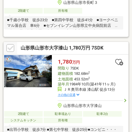
山形県山形市長町３
2階建て
所有権
■千歳小学校 徒歩23分 ■第四中学校 徒歩41分 ■ヨークベニ
マル落合店 車6分 ■セブンイレブン山形県立中央病院前店 車
4分 ■長町熊野公園 徒歩2分 ■山形済生病院 車4分
山形県山形市大字漆山 1,780万円 7SDK
1,780
万円
間取り
7SDK
2
建物面積
182.68m
2
土地面積
453.52m
築年月
1984年10月(築41年11ヶ月)
ＪＲ奥羽本線 漆山駅 徒歩13分
その他の交通
山形県山形市大字漆山
2階建て
駐車場あり
駐車2台
システムキッチン
所有権
■出羽小学校 徒歩7分 ■第七中学校 徒歩25分■コンビニ・・・