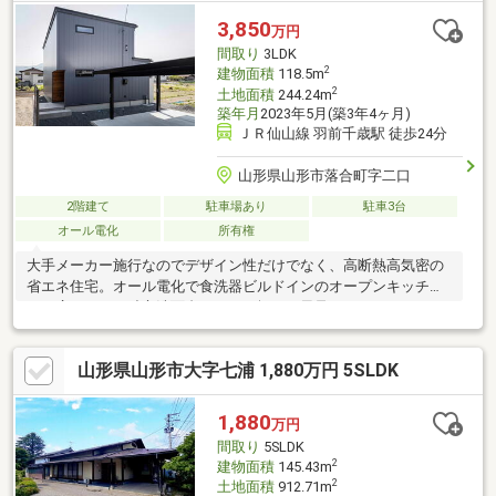
七中学校3300ｍ（徒歩42分）・ヤマザワ長岡店様2000ｍ（徒歩25
3,850
万円
分/車4分）・セブンイレブン山形立谷川店様700ｍ（徒
間取り
3LDK
2
建物面積
118.5m
2
土地面積
244.24m
築年月
2023年5月(築3年4ヶ月)
ＪＲ仙山線 羽前千歳駅 徒歩24分
山形県山形市落合町字二口
2階建て
駐車場あり
駐車3台
オール電化
所有権
大手メーカー施行なのでデザイン性だけでなく、高断熱高気密の
省エネ住宅。オール電化で食洗器ビルドインのオープンキッチ
ン、広々とした独立洗面台、１．１坪のお風呂、トイレは１，２
階に、そしてなんとこの家は２階にも洗面台が（＾＾♪落ち着いた
雰囲気のＬＤＫはスケルトン階段もあり、友人知人を招待したく
山形県山形市大字七浦 1,880万円 5SLDK
なるお家です。屋根付きのウッドデッキは夏場のＢＢＱに持って
こい。カーポート等外構もきれいに仕上がってます♪現在、所有者
入居中ですが内覧の対応も可能です。ワクワクする新生活をご希
1,880
万円
望のあなた！！是非、お問合せをお待ちしております。
間取り
5SLDK
2
建物面積
145.43m
2
土地面積
912.71m