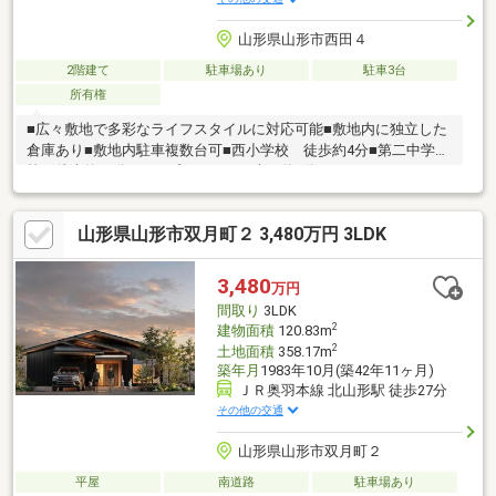
山形県山形市西田４
2階建て
駐車場あり
駐車3台
所有権
■広々敷地で多彩なライフスタイルに対応可能■敷地内に独立した
倉庫あり■敷地内駐車複数台可■西小学校 徒歩約4分■第二中学
校 徒歩約21分■コープしろにし 車で約2分
山形県山形市双月町２ 3,480万円 3LDK
3,480
万円
間取り
3LDK
2
建物面積
120.83m
2
土地面積
358.17m
築年月
1983年10月(築42年11ヶ月)
ＪＲ奥羽本線 北山形駅 徒歩27分
その他の交通
山形県山形市双月町２
平屋
南道路
駐車場あり