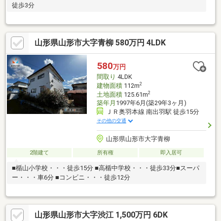
徒歩3分
山形県山形市大字青柳 580万円 4LDK
580
万円
間取り
4LDK
2
建物面積
112m
2
土地面積
125.61m
築年月
1997年6月(築29年3ヶ月)
ＪＲ奥羽本線 南出羽駅 徒歩15分
その他の交通
山形県山形市大字青柳
2階建て
所有権
即入居可
■楯山小学校・・・徒歩15分 ■高楯中学校・・・徒歩33分■スーパ
ー・・・車6分 ■コンビニ・・・徒歩12分
山形県山形市大字渋江 1,500万円 6DK