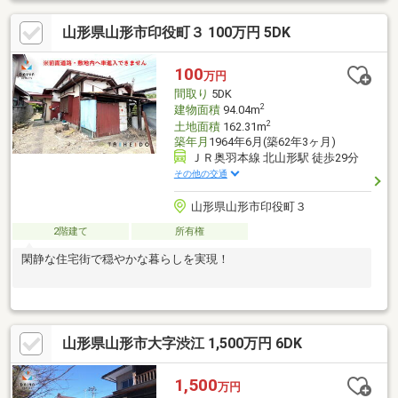
山形県山形市印役町３ 100万円 5DK
100
万円
間取り
5DK
2
建物面積
94.04m
2
土地面積
162.31m
築年月
1964年6月(築62年3ヶ月)
ＪＲ奥羽本線 北山形駅 徒歩29分
その他の交通
山形県山形市印役町３
2階建て
所有権
閑静な住宅街で穏やかな暮らしを実現！
山形県山形市大字渋江 1,500万円 6DK
1,500
万円