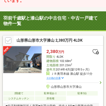
ています。
羽前千歳駅と漆山駅の中古住宅・中古一戸建て
物件一覧
山形県山形市大字漆山 2,380万円 4LDK
2,380
万円
間取り
4LDK
2
建物面積
102.68m
2
土地面積
201.23m
築年月
2014年4月(築12年5ヶ月)
ＪＲ奥羽本線 漆山駅 徒歩11分
その他の交通
山形県山形市大字漆山
2階建て
駐車場あり
駐車3台
システムキッチン
所有権
■生活利便施設近く充実■出羽小学校 徒歩１5分■山形第七中学