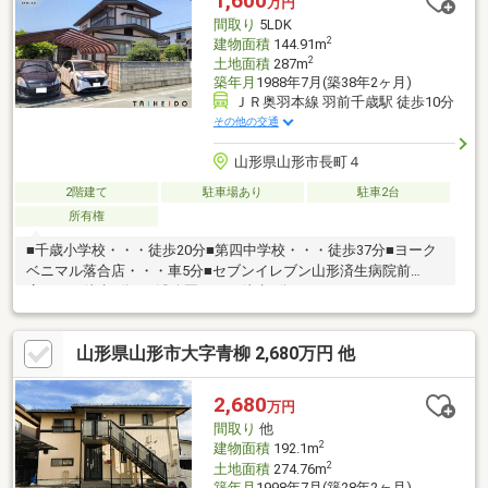
1,600
万円
間取り
5LDK
2
建物面積
144.91m
2
土地面積
287m
築年月
1988年7月(築38年2ヶ月)
ＪＲ奥羽本線 羽前千歳駅 徒歩10分
その他の交通
山形県山形市長町４
2階建て
駐車場あり
駐車2台
所有権
■千歳小学校・・・徒歩20分■第四中学校・・・徒歩37分■ヨーク
ベニマル落合店・・・車5分■セブンイレブン山形済生病院前
店・・・徒歩3分■西浦公園・・・徒歩2分
山形県山形市大字青柳 2,680万円 他
2,680
万円
間取り
他
2
建物面積
192.1m
2
土地面積
274.76m
築年月
1998年7月(築28年2ヶ月)