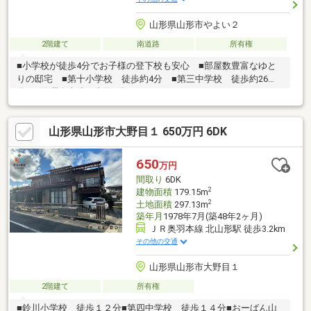
山形県山形市やよい２
2階建て
南道路
所有権
■小学校が徒歩4分でお子様の登下校も安心 ■部屋数豊富なゆと
りの邸宅 ■第十小学校 徒歩約4分 ■第三中学校 徒歩約26
分 ■徳洲会病院 車約4分
山形県山形市大野目１ 650万円 6DK
650
万円
間取り
6DK
2
建物面積
179.15m
2
土地面積
297.13m
築年月
1978年7月(築48年2ヶ月)
ＪＲ奥羽本線 北山形駅 徒歩3.2km
その他の交通
山形県山形市大野目１
2階建て
所有権
■鈴川小学校 徒歩１２分■第四中学校 徒歩１４分■おーばん山