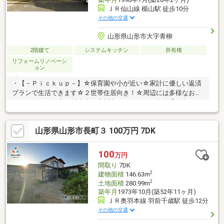
ＪＲ仙山線 楯山駅 徒歩10分
その他の交通
山形県山形市大字青柳
2階建て
システムキッチン
所有権
リフォームリノベーシ
ョン
・【－Ｐｉｃｋｕｐ－】☆保育園や小が近い☆家計に優しい返済
プランで生活できます☆２世帯住居向き！☆周辺には多様なお店
がいっぱいで便利☆楯山小・高楯中エリア＝ ご内覧受付中 ＝
詳しくはスタッフまでお問い合わせください。０２３－６７３－
９５１８
山形県山形市長町３ 100万円 7DK
100
万円
間取り
7DK
2
建物面積
146.63m
2
土地面積
280.99m
築年月
1973年10月(築52年11ヶ月)
ＪＲ奥羽本線 羽前千歳駅 徒歩12分
その他の交通