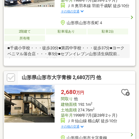
築年月
1988年7月(築38年2ヶ月)
ＪＲ奥羽本線 羽前千歳駅 徒歩10分
その他の交通
山形県山形市長町４
2階建て
駐車場あり
駐車2台
所有権
■千歳小学校・・・徒歩20分■第四中学校・・・徒歩37分■ヨーク
ベニマル落合店・・・車5分■セブンイレブン山形済生病院前
店・・・徒歩3分■西浦公園・・・徒歩2分
山形県山形市大字青柳 2,680万円 他
2,680
万円
間取り
他
2
建物面積
192.1m
2
土地面積
274.76m
築年月
1998年7月(築28年2ヶ月)
ＪＲ仙山線 楯山駅 徒歩10分
その他の交通
山形県山形市大字青柳