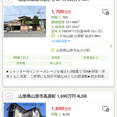
付き1169㎡（現在庭、家庭菜園スペース）※農地法許可要、別売
居住中の為、内覧事前予約となっています！お問い合わせくださ
1,700
万円
い！
間取り
7DK
2
建物面積
331.68m
2
土地面積
201.32m
築年月
1985年11月(築40年10ヶ月)
ＪＲ仙山線 山形駅 徒歩3.8km
その他の交通
山形県山形市あさひ町
3階建て以上
南道路
駐車場あり
所有権
即入居可
■ シャッター付インナーガレージを備えた3階建て7DK■ 和室・洋
室ともに充実、二世帯にも対応可能なゆとりの部屋数■ 続き和室
や床の間が彩る、落ち着きある和の住空間■ トイレ2ヶ所・収納豊
富で、快適な生活動線を実現■ 南側道路に面し、日当たり良好な
明るい立地■ 土地約60坪の整形地で使い勝手の良い敷地形状■ 山
山形県山形市高原町 1,690万円 4LDK
形第八小学校・山形第一中学校
1,690
万円
間取り
4LDK