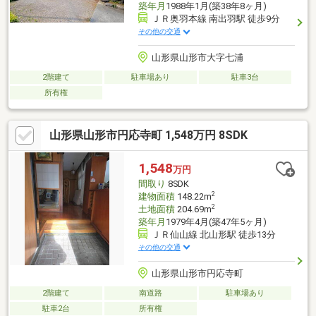
築年月
1988年1月(築38年8ヶ月)
ＪＲ奥羽本線 南出羽駅 徒歩9分
その他の交通
山形県山形市大字七浦
2階建て
駐車場あり
駐車3台
所有権
山形県山形市円応寺町 1,548万円 8SDK
1,548
万円
間取り
8SDK
2
建物面積
148.22m
2
土地面積
204.69m
築年月
1979年4月(築47年5ヶ月)
ＪＲ仙山線 北山形駅 徒歩13分
その他の交通
山形県山形市円応寺町
2階建て
南道路
駐車場あり
駐車2台
所有権