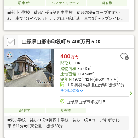
駐車3台
システムキッチン
所有権
■鈴川小学校 徒歩17分■第四中学校 徒歩23分■コープすずか
わ 車で4分■ツルハドラッグ山形緑町店 車で3分■セブンイレブ
ン山形和合町店 車で2分■九十九児童遊園 徒歩4分
山形県山形市印役町５ 400万円 5DK
400
万円
間取り
5DK
2
建物面積
85.23m
2
土地面積
119.59m
築年月
1972年12月(築53年9ヶ月)
ＪＲ奥羽本線 北山形駅 徒歩28分
その他の交通
山形県山形市印役町５
2階建て
所有権
■東小学校 徒歩10分■第四中学校 徒歩13分■コープすずかわ
車で11分■沖東公園 徒歩28分