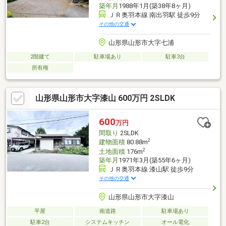
築年月
1988年1月(築38年8ヶ月)
ＪＲ奥羽本線 南出羽駅 徒歩9分
その他の交通
山形県山形市大字七浦
2階建て
駐車場あり
駐車3台
所有権
山形県山形市大字漆山 600万円 2SLDK
600
万円
間取り
2SLDK
2
建物面積
80.88m
2
土地面積
176m
築年月
1971年3月(築55年6ヶ月)
ＪＲ奥羽本線 漆山駅 徒歩9分
その他の交通
山形県山形市大字漆山
平屋
南道路
駐車場あり
駐車2台
システムキッチン
オール電化