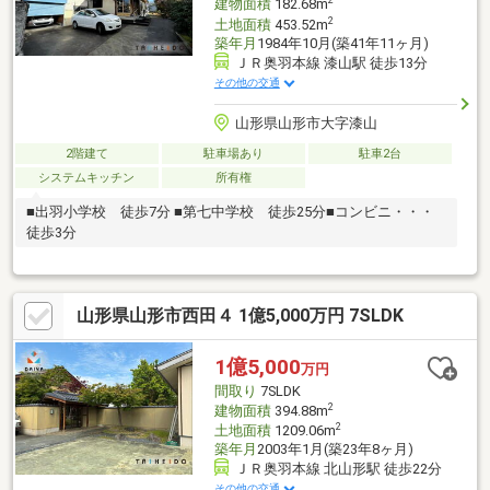
2
建物面積
182.68m
2
土地面積
453.52m
築年月
1984年10月(築41年11ヶ月)
ＪＲ奥羽本線 漆山駅 徒歩13分
その他の交通
山形県山形市大字漆山
2階建て
駐車場あり
駐車2台
システムキッチン
所有権
■出羽小学校 徒歩7分 ■第七中学校 徒歩25分■コンビニ・・・
徒歩3分
山形県山形市西田４ 1億5,000万円 7SLDK
1億5,000
万円
間取り
7SLDK
2
建物面積
394.88m
2
土地面積
1209.06m
築年月
2003年1月(築23年8ヶ月)
ＪＲ奥羽本線 北山形駅 徒歩22分
その他の交通