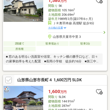
1,580
万円
市立鈴川小学校まで徒歩約6分・山形市立第四中学校まで徒歩約
間取り
5K
10分
2
建物面積
105.16m
2
土地面積
206.69m
築年月
1989年3月(築37年6ヶ月)
ＪＲ奥羽本線 高擶駅 徒歩9分
その他の交通
山形県天童市中里３
2階建て
駐車場あり
駐車2台
所有権
■ 窓のある明るい洗面室や浴室、キッチン横の勝手口など、日々
の家事効率を考えた配置 ■長岡小学校 徒歩約16分 ■第三中学
校 徒歩約58分■ヤマザワ長岡店 車で約4分
山形県山形市長町４ 1,600万円 5LDK
1,600
万円
間取り
5LDK
2
建物面積
144.91m
2
土地面積
287m