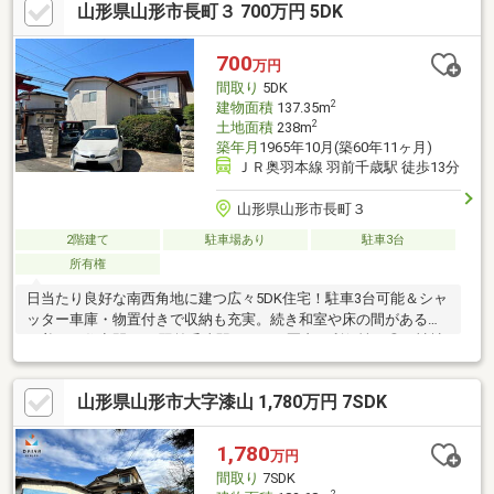
山形県山形市長町３ 700万円 5DK
700
万円
間取り
5DK
2
建物面積
137.35m
2
土地面積
238m
築年月
1965年10月(築60年11ヶ月)
ＪＲ奥羽本線 羽前千歳駅 徒歩13分
山形県山形市長町３
2階建て
駐車場あり
駐車3台
所有権
日当たり良好な南西角地に建つ広々5DK住宅！駐車3台可能＆シャ
ッター車庫・物置付きで収納も充実。続き和室や床の間がある落
ち着いた住空間。JR羽前千歳駅まで1km圏内で利便性も◎。神社
や公園が近く、緑豊かな住環境で家族みんなが快適に暮らせる理
想の住まい。
山形県山形市大字漆山 1,780万円 7SDK
1,780
万円
間取り
7SDK