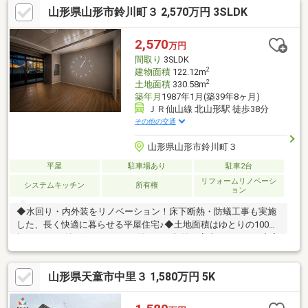
山形県山形市鈴川町３ 2,570万円 3SLDK
2,570
万円
間取り
3SLDK
2
建物面積
122.12m
2
土地面積
330.58m
築年月
1987年1月(築39年8ヶ月)
ＪＲ仙山線 北山形駅 徒歩38分
その他の交通
山形県山形市鈴川町３
平屋
駐車場あり
駐車2台
リフォームリノベーシ
システムキッチン
所有権
ョン
◆水回り・内外装をリノベーション！床下断熱・防蟻工事も実施
した、長く快適に暮らせる平屋住宅♪◆土地面積はゆとりの100
坪！3LDK＋納戸・サンルーム付きで、収納や家事スペースも充実
◆鈴川小学校まで徒歩約6分、第四中学校まで徒歩約10分！子育
て世帯にも安心の住環境◆スーパー・コンビニ・ドラッグストア
山形県天童市中里３ 1,580万円 5K
が徒歩6分圏内に揃い、毎日の買い物にも便利です＝周辺環境＝・
コープすずかわまで徒歩約6分・セブンイレブン山形鈴川3丁目店
まで徒歩約3分・ツルハドラッグ山形鈴川店まで徒歩約4分・山形