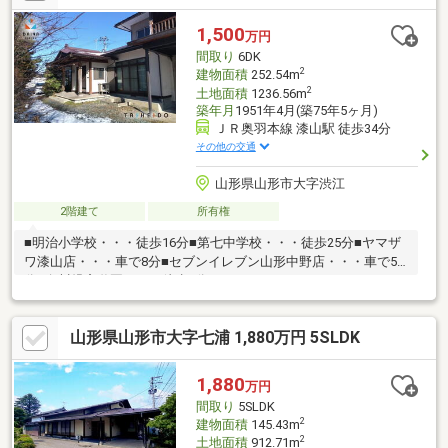
1,500
万円
間取り
6DK
2
建物面積
252.54m
2
土地面積
1236.56m
築年月
1951年4月(築75年5ヶ月)
ＪＲ奥羽本線 漆山駅 徒歩34分
その他の交通
山形県山形市大字渋江
2階建て
所有権
■明治小学校・・・徒歩16分■第七中学校・・・徒歩25分■ヤマザ
ワ漆山店・・・車で8分■セブンイレブン山形中野店・・・車で5
分■白川児童遊園・・・徒歩3分
山形県山形市大字七浦 1,880万円 5SLDK
1,880
万円
間取り
5SLDK
2
建物面積
145.43m
2
土地面積
912.71m