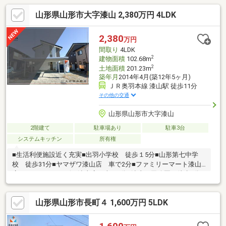
山形県山形市大字漆山 2,380万円 4LDK
2,380
万円
間取り
4LDK
2
建物面積
102.68m
2
土地面積
201.23m
築年月
2014年4月(築12年5ヶ月)
ＪＲ奥羽本線 漆山駅 徒歩11分
その他の交通
山形県山形市大字漆山
2階建て
駐車場あり
駐車3台
システムキッチン
所有権
■生活利便施設近く充実■出羽小学校 徒歩１5分■山形第七中学
校 徒歩31分■ヤマザワ漆山店 車で2分■ファミリーマート漆山
店・ドラックヤマザワ漆山店 車で1分■漆山石田公園 徒歩2分
山形県山形市長町４ 1,600万円 5LDK