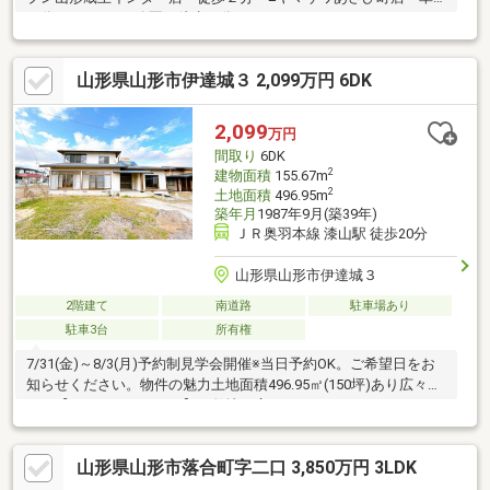
３分 ■こまくさ公園 徒歩２分
山形県山形市伊達城３ 2,099万円 6DK
2,099
万円
間取り
6DK
2
建物面積
155.67m
2
土地面積
496.95m
築年月
1987年9月(築39年)
ＪＲ奥羽本線 漆山駅 徒歩20分
山形県山形市伊達城３
2階建て
南道路
駐車場あり
駐車3台
所有権
7/31(金)～8/3(月)予約制見学会開催※当日予約OK。ご希望日をお
知らせください。物件の魅力土地面積496.95㎡(150坪)あり広々で
す。【おすすめポイント】・敷地が広いのでガーデニングをする
スペースがあります。・6DKで部屋数が多くご家族の多い方でも
大丈夫です。・お客様に合わせたローンの組み方や金融機関をご
山形県山形市落合町字二口 3,850万円 3LDK
提案。住宅ローンが初めての方でもお気軽にご相談ください【周
辺施設】・山形市立出羽小学校2000ｍ（徒歩25分）・山形市立第