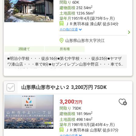
間取り
6DK
2
建物面積
252.54m
2
土地面積
1236.56m
築年月
1951年4月(築75年5ヶ月)
ＪＲ奥羽本線 漆山駅 徒歩34分
その他の交通
山形県山形市大字渋江
2階建て
所有権
■明治小学校・・・徒歩16分■第七中学校・・・徒歩25分■ヤマザ
ワ漆山店・・・車で8分■セブンイレブン山形中野店・・・車で5
分■白川児童遊園・・・徒歩3分
山形県山形市やよい２ 3,200万円 7SDK
3,200
万円
間取り
7SDK
2
建物面積
181.96m
2
土地面積
498.14m
築年月
1981年5月(築45年4ヶ月)
ＪＲ奥羽本線 山形駅 徒歩37分
その他の交通