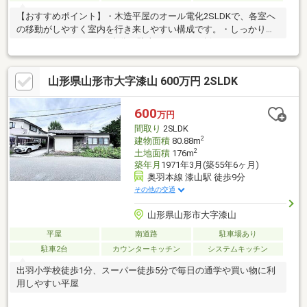
【おすすめポイント】・木造平屋のオール電化2SLDKで、各室へ
の移動がしやすく室内を行き来しやすい構成です。・しっかりし
たカーポートがあり、2台分の駐車スペースを確保しています。・
対面式のIHキッチンがあり、調理中も家族との会話を続けやすい
空間です。・隣り合う部屋をつなげて使え、生活スタイルに合わ
山形県山形市大字漆山 600万円 2SLDK
せて使い分けできます。・押入があり、季節用品や日用品を収納
して居室を広く使えます。・2014年にキッチン・浴室・トイレ・
床をリフォームしております。・出羽小学校まで51m（徒歩1
600
万円
分）、ヤマザワ漆山店まで400m（徒歩5分）で日々の生活に利用
間取り
2SLDK
しやすい立地です。
2
建物面積
80.88m
2
土地面積
176m
築年月
1971年3月(築55年6ヶ月)
奥羽本線 漆山駅 徒歩9分
その他の交通
山形県山形市大字漆山
平屋
南道路
駐車場あり
駐車2台
カウンターキッチン
システムキッチン
出羽小学校徒歩1分、スーパー徒歩5分で毎日の通学や買い物に利
用しやすい平屋