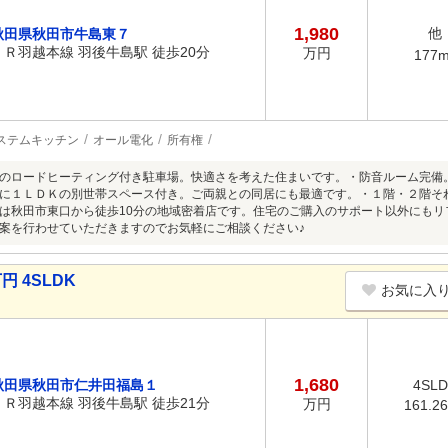
1,980
他
秋田県秋田市牛島東７
ＪＲ羽越本線 羽後牛島駅 徒歩20分
万円
177
ステムキッチン
オール電化
所有権
のロードヒーティング付き駐車場。快適さを考えた住まいです。・防音ルーム完備
に１ＬＤＫの別世帯スペース付き。ご両親との同居にも最適です。・１階・２階そ
は秋田市東口から徒歩10分の地域密着店です。住宅のご購入のサポート以外にも
案を行わせていただきますのでお気軽にご相談ください♪
円 4SLDK
お気に入
1,680
秋田県秋田市仁井田福島１
4SL
ＪＲ羽越本線 羽後牛島駅 徒歩21分
万円
161.2