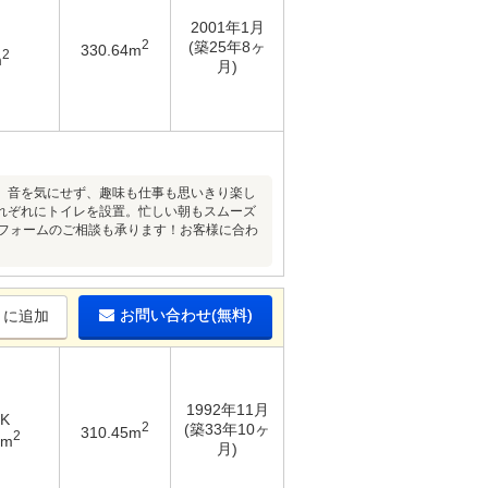
2001年1月
2
(築25年8ヶ
330.64m
2
m
月)
。音を気にせず、趣味も仕事も思いきり楽し
れぞれにトイレを設置。忙しい朝もスムーズ
リフォームのご相談も承ります！お客様に合わ
お問い合わせ(無料)
りに追加
1992年11月
DK
2
(築33年10ヶ
310.45m
2
6m
月)