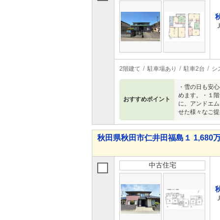
2階建て
駐車場あり
駐車2台
シ
・雪の日も安心
めます。・１階
おすすめポイント
に。アンドエム
せた様々なご提
秋田県秋田市仁井田福島１ 1,680万
中古住宅