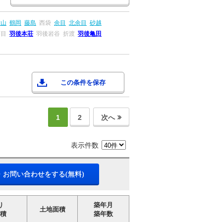
大山
鶴岡
藤島
西袋
余目
北余目
砂越
西目
羽後本荘
羽後岩谷
折渡
羽後亀田
この条件を保存
1
2
次へ
表示件数
・お問い合わせをする(無料)
り
築年月
土地面積
積
築年数