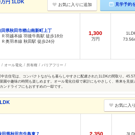
万円 1LDK
見学予約
お気に入りに追加
秋田県秋田市楢山南新町上丁
1,300
1LD
ＪＲ羽越本線 羽後牛島駅 徒歩18分
万円
73.56
ＪＲ奥羽本線 秋田駅 徒歩24分
オール電化
所有権
バリアフリー
平屋中古住宅は、コンパクトながらも暮らしやすさに配慮された1LDKの間取り。45.
菜園や趣味の時間も楽しめます。オール電化仕様で家計にもやさしく、将来を見据
カンドライフにもおすすめの一邸です。
LDK
お気に入
2,350
秋田県秋田市牛島東７
3LD