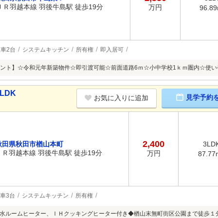
ＪＲ羽越本線 羽後牛島駅 徒歩19分
万円
96.8
車2台
システムキッチン
所有権
即入居可
ント】☆令和元年新築物件☆即引渡可能☆前面道路6ｍ☆小中学校1ｋｍ圏内☆使い
LDK
見学予約
お気に入りに追加
2,400
秋田県秋田市楢山本町
3LD
ＪＲ羽越本線 羽後牛島駅 徒歩19分
万円
87.77
車3台
システムキッチン
所有権
水ルームヒーター、ＩＨクッキングヒーター付き◆楢山末無町街区公園まで徒歩１