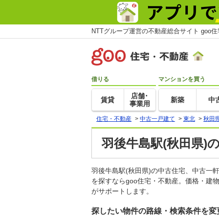
NTTグループ運営の不動産総合サイト goo
借りる
マンションを買う
店舗･
賃貸
新築
中
事業用
住宅・不動産
>
中古一戸建て
>
東北
>
秋田
羽後牛島駅(秋田県)
羽後牛島駅(秋田県)の中古住宅、中古
を探すならgoo住宅・不動産。価格・建
がサポートします。
探したい物件の路線・検索条件を変