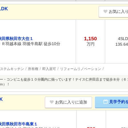
LDK
お気に入
1,150
秋田県秋田市大住１
4SL
ＪＲ羽越本線 羽後牛島駅 徒歩10分
万円
135.6
ステムキッチン
所有権
即入居可
リフォームリノベーション
ー・コンビニも徒歩１０分圏内に揃っています！ナイス仁井田店まで徒歩８分（６
ｍ）！
K
見学予約
お気に入りに追加
秋田県秋田市牛島東１