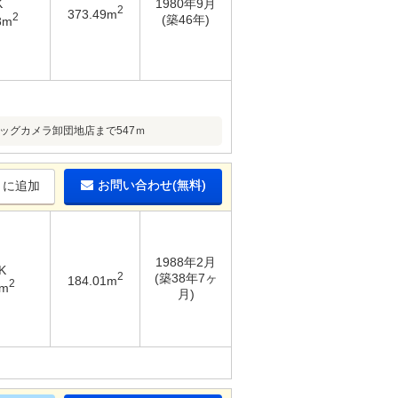
K
1980年9月
2
373.49m
2
(築46年)
8m
ッグカメラ卸団地店まで547ｍ
お問い合わせ(無料)
りに追加
1988年2月
K
2
(築38年7ヶ
184.01m
2
5m
月)