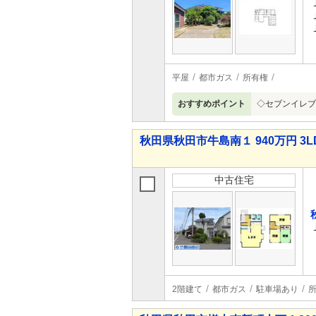
平屋
都市ガス
所有権
おすすめポイント
◇セブンイレブ
秋田県秋田市牛島南１ 940万円 3L
中古住宅
2階建て
都市ガス
駐車場あり