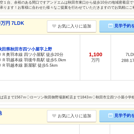
空１台、余裕のある間口ですアンドエムは秋田市東口から徒歩10分の地域密着店
承ります！お客様に合わせた様々なご提案を行わせていただきますのでお気軽にご
万円 7LDK
見学予約
お気に入りに追加
秋田県秋田市四ツ小屋字上野
1,100
ＪＲ奥羽本線 四ツ小屋駅 徒歩20分
7LD
ＪＲ羽越本線 羽後牛島駅 徒歩5.0km
万円
288.1
ＪＲ羽越本線 新屋駅 徒歩5.5km
ば店まで1567ｍ◇ローソン秋田御野場新町店まで1843ｍ◇秋田市立四ツ小屋小学校
他
見学予約
お気に入りに追加