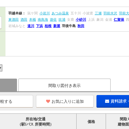
羽越本線：
鼠ケ関
小岩川
あつみ温泉
五十川
小波渡
三瀬
羽前水沢
羽前
東酒田
酒田
本楯
南鳥海
遊佐
吹浦
女鹿
小砂川
上浜
象潟
金浦
仁賀保
岩城みなと
道川
下浜
桂根
新屋
羽後牛島
秋田
間取り図付き表示
お気に入りに追加
資料請求
所在地/交通
間取
価格
（駅/バス 所要時間）
建物面