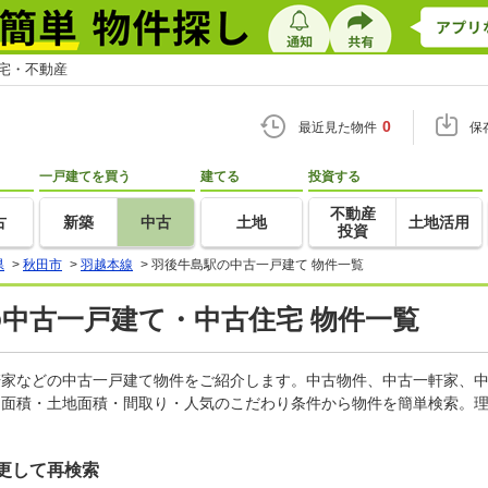
住宅・不動産
0
最近見た物件
保
一戸建てを買う
建てる
投資する
不動産
古
新築
中古
土地
土地活用
投資
県
>
秋田市
>
羽越本線
>
羽後牛島駅の中古一戸建て 物件一覧
の中古一戸建て・中古住宅 物件一覧
一軒家などの中古一戸建て物件をご紹介します。中古物件、中古一軒家、
物面積・土地面積・間取り・人気のこだわり条件から物件を簡単検索。理
更して再検索