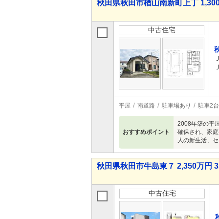
秋田県秋田市楢山南新町上丁 1,300
中古住宅
平屋
南道路
駐車場あり
駐車2台
2008年築の
おすすめポイント
確保され、家庭
人の新生活、セ
秋田県秋田市牛島東７ 2,350万円 3
中古住宅