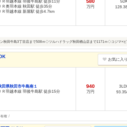
580
ＪＲ羽越本線 羽後牛島駅 徒歩11分
5D
ＪＲ奥羽本線 秋田駅 徒歩35分
万円
128.3
ＪＲ羽越本線 新屋駅 徒歩4.7km
ン秋田牛島3丁目店まで508ｍ◇ツルハドラッグ秋田楢山店まで1171ｍ◇コジマ×ビ
DK
お気に入
940
秋田県秋田市牛島南１
3LD
ＪＲ羽越本線 羽後牛島駅 徒歩15分
万円
93.3
所有権