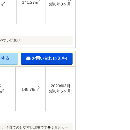
2
141.27m
2
(築6年9ヶ月)
9m
やすい間取り
をする
お問い合わせ(無料)
K
2020年3月
2
148.76m
2
(築6年6ヶ月)
m
分、子育てのしやすい環境です◆２台分カー