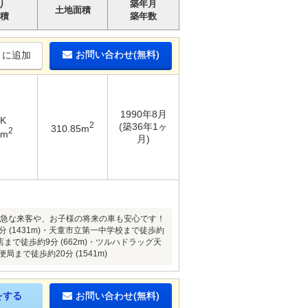
り
築年月
土地面積
積
築年数
お問い合わせ(無料)
りに追加
1990年8月
DK
2
(築36年1ヶ
310.85m
2
4m
月)
！急な来客や、お子様の将来の車も安心です！
 (1431m)・天童市立第一中学校まで徒歩約
店まで徒歩約9分 (662m)・ツルハドラッグ天
まで徒歩約20分 (1541m)
をする
お問い合わせ(無料)