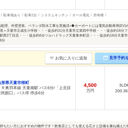
駐車場あり
駐車2台
システムキッチン
オール電化
所有権
防蟻処理、外壁塗装、ベランダ防水工事を実施済♪◆カーポートには電気自動車用(EV
境＝天童市立成生小学校・・・徒歩約31分天童市立第四中学校・・・徒歩約16分フ
駅西3丁目店・・・徒歩約6分ツルハドラッグ天童東本町店・・・徒歩約18分天童市
8分
K
見学予約
お気に入りに追加
山形県天童市桜町
4,500
3LD
ＪＲ奥羽本線 天童南駅 バス6分/「上北目
万円
200.3
公民館口」バス停 停歩6分
持ちたい方におすすめの物件です！飲食店としても使える広さと設備を兼ね備えた