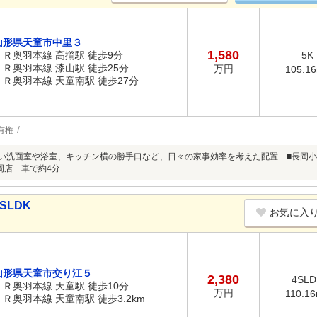
山形県天童市中里３
1,580
ＪＲ奥羽本線 高擶駅 徒歩9分
5K
ＪＲ奥羽本線 漆山駅 徒歩25分
万円
105.1
ＪＲ奥羽本線 天童南駅 徒歩27分
有権
るい洗面室や浴室、キッチン横の勝手口など、日々の家事効率を考えた配置 ■長岡小
岡店 車で約4分
SLDK
お気に入
山形県天童市交り江５
2,380
4SLD
ＪＲ奥羽本線 天童駅 徒歩10分
万円
110.1
ＪＲ奥羽本線 天童南駅 徒歩3.2km