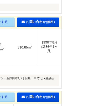
をする
お問い合わせ(無料)
1990年8月
K
2
(築36年1ヶ
310.85m
2
4m
月)
ブン天童鎌田本町2丁目店 車で1分■温泉公
をする
お問い合わせ(無料)