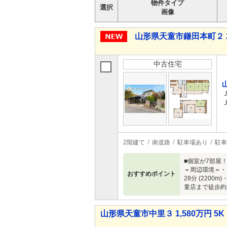
物件タイプ
選択
画像
山形県天童市鎌田本町２ 2,
中古住宅
2階建て
南道路
駐車場あり
駐車
■個室が7部屋
＝周辺環境＝・ポ
おすすめポイント
28分 (220
童店まで徒歩約5
山形県天童市中里３ 1,580万円 5K