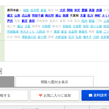
奥羽本線：
福島
笹木野
庭坂
板谷
峠
大沢
関根
米沢
置賜
高畠
赤湯
中
蔵王
山形
北山形
羽前千歳
南出羽
漆山
高擶
天童南
天童
乱川
神町
さく
芦沢
舟形
新庄
泉田
羽前豊里
真室川
釜淵
大滝
及位
院内
横堀
三関
上
後三年
飯詰
大曲
神宮寺
刈和野
峰吉川
羽後境
大張野
和田
四ツ小屋
秋
羽後飯塚
井川さくら
八郎潟
鯉川
鹿渡
森岳
北金岡
東能代
鶴形
富根
二
白沢
陣場
津軽湯の沢
碇ケ関
長峰
大鰐温泉
石川
弘前
撫牛子
川部
北常
間取り図付き表示
お気に入りに追加
資料請求