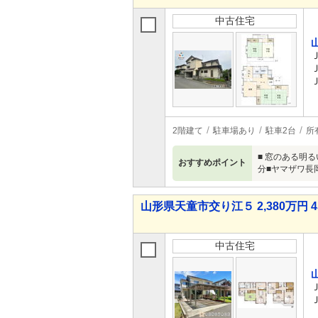
中古住宅
2階建て
駐車場あり
駐車2台
所
■ 窓のある明
おすすめポイント
分■ヤマザワ長
山形県天童市交り江５ 2,380万円 4
中古住宅