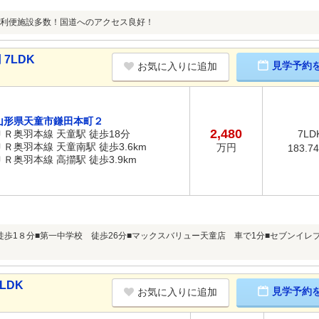
利便施設多数！国道へのアクセス良好！
7LDK
見学予約
お気に入りに追加
山形県天童市鎌田本町２
2,480
ＪＲ奥羽本線 天童駅 徒歩18分
7LD
ＪＲ奥羽本線 天童南駅 徒歩3.6km
万円
183.7
ＪＲ奥羽本線 高擶駅 徒歩3.9km
徒歩1８分■第一中学校 徒歩26分■マックスバリュー天童店 車で1分■セブンイレ
LDK
見学予約
お気に入りに追加