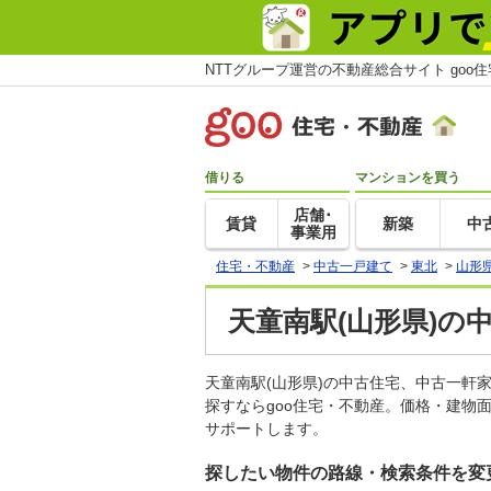
NTTグループ運営の不動産総合サイト goo
借りる
マンションを買う
店舗･
賃貸
新築
中
事業用
住宅・不動産
>
中古一戸建て
>
東北
>
山形
天童南駅(山形県)の
天童南駅(山形県)の中古住宅、中古一
探すならgoo住宅・不動産。価格・建物
サポートします。
探したい物件の路線・検索条件を変