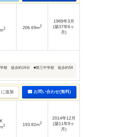
1989年3月
2
(築37年6ヶ
206.69m
2
6m
月)
学校 徒歩約16分 ■第三中学校 徒歩約58
お問い合わせ(無料)
りに追加
2014年12月
K
2
(築11年9ヶ
193.82m
2
6m
月)