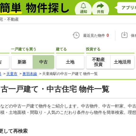
住宅・不動産
0
最近見た物件
保
一戸建てを買う
建てる
投資する
不動産
古
新築
中古
土地
土地活用
投資
県
>
天童市
>
奥羽本線
>
天童南駅の中古一戸建て 物件一覧
中古一戸建て・中古住宅 物件一覧
軒家などの中古一戸建て物件をご紹介します。中古物件、中古一軒家、中
面積・土地面積・間取り・人気のこだわり条件から物件を簡単検索。理想
更して再検索