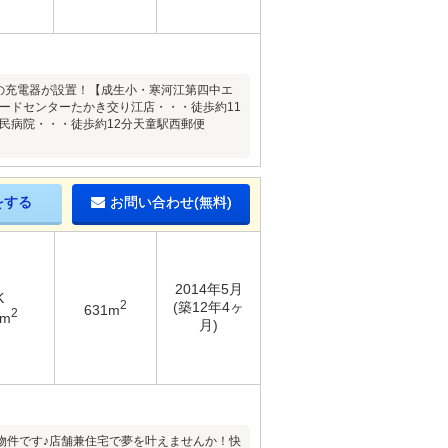
)の充電器が設置！【成生小・寒河江第四中エ
ードセンターたかき交り江店・・・徒歩約11
民病院・・・徒歩約12分天童駅西郵便
をする
お問い合わせ(無料)
2014年5月
K
2
(築12年4ヶ
631m
2
6m
月)
物件です♪店舗兼住宅で夢を叶えませんか！快