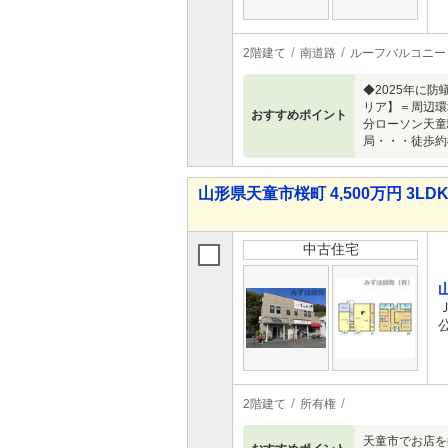
2階建て
南道路
ルーフバルコニー
◆2025年に
リア】＝周辺環
おすすめポイント
分ローソン天童
局・・・徒歩約
山形県天童市桜町 4,500万円 3LD
中古住宅
2階建て
所有権
天童市でお店を