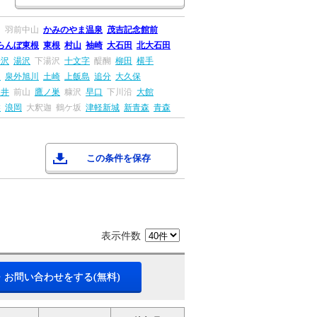
川
羽前中山
かみのやま温泉
茂吉記念館前
らんぼ東根
東根
村山
袖崎
大石田
北大石田
湯沢
湯沢
下湯沢
十文字
醍醐
柳田
横手
田
泉外旭川
土崎
上飯島
追分
大久保
ツ井
前山
鷹ノ巣
糠沢
早口
下川沿
大館
盤
浪岡
大釈迦
鶴ケ坂
津軽新城
新青森
青森
この条件を保存
表示件数
・お問い合わせをする(無料)