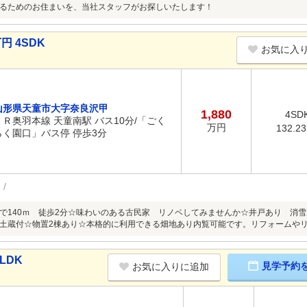
るためのお住まいを、当社スタッフがお探しいたします！
円 4SDK
お気に入
山形県天童市大字奈良沢甲
1,880
4SD
ＪＲ奥羽本線 天童南駅 バス10分/「ごく
万円
132.2
らく園口」バス停 停歩3分
で140ｍ 徒歩2分☆味わいのある古民家 リノベしてみませんか☆井戸あり 消
土蔵付☆物置2棟あり☆本格的に利用できる畑地あり内覧可能です。リフォームや
LDK
見学予約
お気に入りに追加