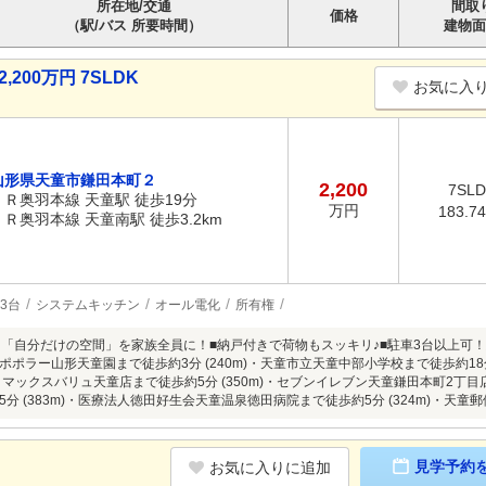
所在地/交通
間取
価格
（駅/バス 所要時間）
建物面
200万円 7SLDK
お気に入
山形県天童市鎌田本町２
2,200
7SL
ＪＲ奥羽本線 天童駅 徒歩19分
万円
183.7
ＪＲ奥羽本線 天童南駅 徒歩3.2km
3台
システムキッチン
オール電化
所有権
！「自分だけの空間」を家族全員に！■納戸付きで荷物もスッキリ♪■駐車3台以上可
ポラー山形天童園まで徒歩約3分 (240m)・天童市立天童中部小学校まで徒歩約18分
0m)・マックスバリュ天童店まで徒歩約5分 (350m)・セブンイレブン天童鎌田本町2丁目
分 (383m)・医療法人徳田好生会天童温泉徳田病院まで徒歩約5分 (324m)・天童郵便局
見学予約
お気に入りに追加