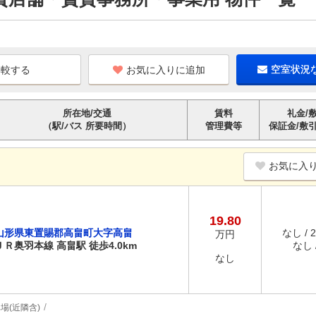
お気に入りに追加
空室状況
所在地/交通
賃料
礼金/
（駅/バス 所要時間）
管理費等
保証金/敷
お気に入
19.80
山形県東置賜郡高畠町大字高畠
なし / 
万円
ＪＲ奥羽本線 高畠駅 徒歩4.0km
なし /
なし
場(近隣含)