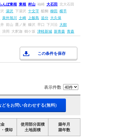
らんぼ東根
東根
村山
袖崎
大石田
北大石田
湯沢
湯沢
下湯沢
十文字
醍醐
柳田
横手
田
泉外旭川
土崎
上飯島
追分
大久保
ツ井
前山
鷹ノ巣
糠沢
早口
下川沿
大館
盤
浪岡
大釈迦
鶴ケ坂
津軽新城
新青森
青森
この条件を保存
表示件数
などをお問い合わせする(無料)
敷金
使用部分面積
築年月
引・償却
土地面積
築年数