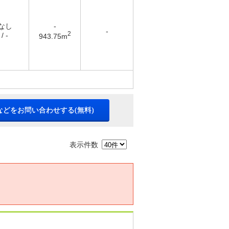
 なし
-
-
2
/ -
943.75m
などをお問い合わせする(無料)
表示件数