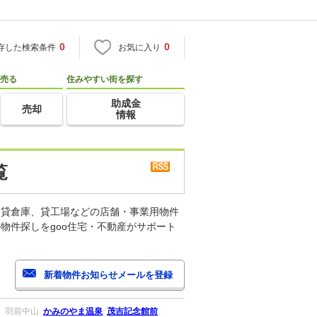
0
0
存した検索条件
お気に入り
売る
住みやすい街を探す
助成金
売却
情報
覧
、貸倉庫、貸工場などの店舗・事業用物件
物件探しをgoo住宅・不動産がサポート
川
羽前中山
かみのやま温泉
茂吉記念館前