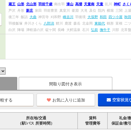
蔵王
山形
北山形
羽前千歳
南出羽
漆山
高擶
天童南
天童
乱川
神町
さく
芦沢
舟形
新庄
泉田
羽前豊里
真室川
釜淵
大滝
及位
院内
横堀
三関
上
後三年
飯詰
大曲
神宮寺
刈和野
峰吉川
羽後境
大張野
和田
四ツ小屋
秋
羽後飯塚
井川さくら
八郎潟
鯉川
鹿渡
森岳
北金岡
東能代
鶴形
富根
二
白沢
陣場
津軽湯の沢
碇ケ関
長峰
大鰐温泉
石川
弘前
撫牛子
川部
北常
間取り図付き表示
お気に入りに追加
空室状況
所在地/交通
賃料
礼金/
（駅/バス 所要時間）
管理費等
保証金/敷