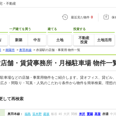
住宅・不動産
0
最近見た物件
保
一戸建てを買う
建てる
投資する
不動産
古
新築
中古
土地
土地活用
投資
県
>
南陽市
>
奥羽本線
>
赤湯駅の店舗・事業用 物件一覧
貸店舗・賃貸事務所・月極駐車場 物件一
月極駐車場などの店舗・事業用物件をご紹介します。貸オフィス、貸ビル
・広さ・間取り・写真・人気のこだわり条件から物件を簡単検索。理想の
更して再検索
奥羽本線：
福島
笹木野
庭坂
板谷
峠
大沢
関根
米沢
置賜
高畠
赤湯
中