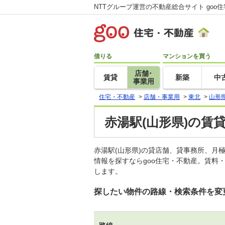
NTTグループ運営の不動産総合サイト goo
借りる
マンションを買う
店舗･
賃貸
新築
中
事業用
住宅・不動産
>
店舗・事業用
>
東北
>
山形
赤湯駅(山形県)の賃
赤湯駅(山形県)の貸店舗、貸事務所、
情報を探すならgoo住宅・不動産。賃料
します。
探したい物件の路線・検索条件を変