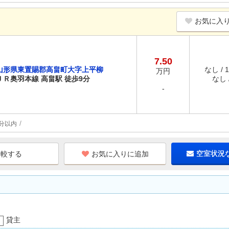
お気に入
7.50
山形県東置賜郡高畠町大字上平柳
なし / 
万円
ＪＲ奥羽本線 高畠駅 徒歩9分
なし /
-
分以内
お気に入りに追加
空室状況
貸主