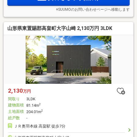
※SUUMOのお問い合わせページへ移動します
山形県東置賜郡高畠町大字山崎 2,130万円 3LDK
2,130
万円
間取り
3LDK
建物面積
2
81.14m
土地面積
2
204.01m
総戸数
-
ＪＲ奥羽本線 高畠駅 徒歩7分