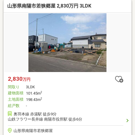
山形県南陽市若狭郷屋 2,830万円 3LDK
2,830
万円
間取り
3LDK
建物面積
2
101.45m
土地面積
2
198.43m
総戸数
-
奥羽本線 赤湯駅 徒歩9分
山鉄フラワー長井線 南陽市役所駅 徒歩6分
山形県南陽市若狭郷屋