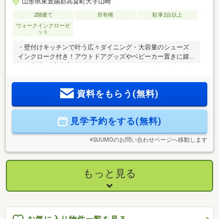
山形県東置賜郡高畠町大字山崎
2階建て
所有権
駐車2台以上
ウォークインクローゼ
ット
・壁付けキッチンで叶う広々ダイニング・大容量のシューズ
インクローク付き！アウトドアグッズやベビーカー置きに嬉
しい空間♪・主寝室にウォークインクローゼット付き。朝の身
支度がスムーズ！・2階フリースペースはサンルームに早変わ
り！・雪国に嬉しいゆとりある駐車スペース！・LDKと外が繋
資料をもらう(無料)
がる圧倒的開放感「アウトドアリビング」≪周辺環境≫糖野
目小学校：徒歩20分高畠中学校：徒歩39分ファミリーマート
高畠駅前店：徒歩13分ツルハドラッグ高畠駅前店：徒歩13分
見学予約をする(無料)
高畠駅：徒歩11分≪店舗情報≫ユニテハウス山形023-631-
5379「スーモを見て」とお伝えください♪
※SUUMOのお問い合わせページへ移動します
もっと見る