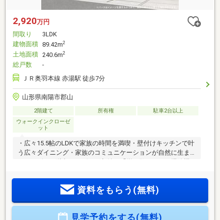
2,920
万円
間取り
3LDK
建物面積
2
89.42m
土地面積
2
240.6m
総戸数
-
ＪＲ奥羽本線 赤湯駅 徒歩7分
山形県南陽市郡山
2階建て
所有権
駐車2台以上
ウォークインクローゼ
ット
・広々15.5帖のLDKで家族の時間を満喫・壁付けキッチンで叶
う広々ダイニング・家族のコミュニケーションが自然に生ま
れるリビング階段・リビング収納で「脱・散らかり」掃除機
や日用品、お子様のおもちゃをサッとしまえる・全居室収納
付き！主寝室にはウォークインクローゼットがあるので衣替
資料をもらう(無料)
え不要・2階フリースペースはサンルームに早変わり！天気が
悪い日は室内干しOK≪周辺環境≫沖郷小学校：徒歩19分沖郷
中学校：徒歩14分ヤマザワ南陽店：徒歩8分赤湯駅前クリニッ
見学予約をする(無料)
ク：徒歩11分赤湯駅：徒歩7分≪店舗情報≫ユニテハウス山形