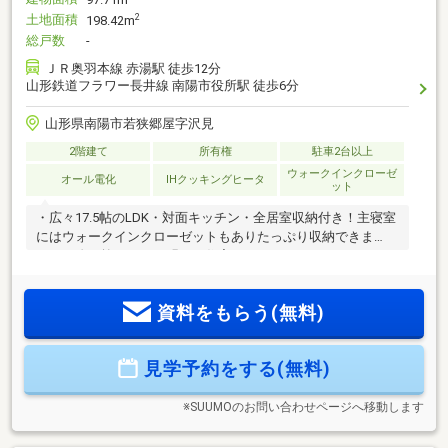
土地面積
2
198.42m
総戸数
-
ＪＲ奥羽本線 赤湯駅 徒歩12分
山形鉄道フラワー長井線 南陽市役所駅 徒歩6分
山形県南陽市若狭郷屋字沢見
2階建て
所有権
駐車2台以上
ウォークインクローゼ
オール電化
IHクッキングヒータ
ット
・広々17.5帖のLDK・対面キッチン・全居室収納付き！主寝室
にはウォークインクローゼットもありたっぷり収納できま
す。・吹き抜けのある明るい住宅です。
資料をもらう(無料)
見学予約をする(無料)
※SUUMOのお問い合わせページへ移動します