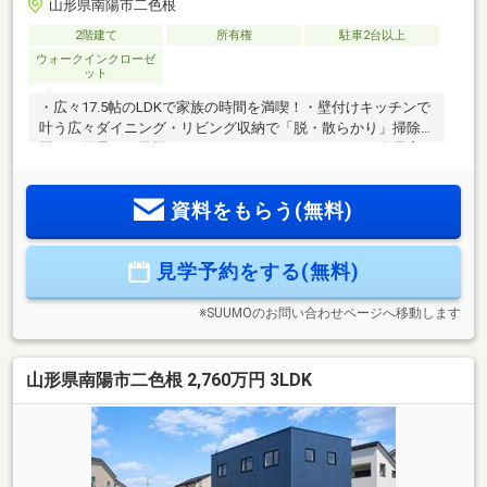
山形県南陽市二色根
2階建て
所有権
駐車2台以上
ウォークインクローゼ
ット
・広々17.5帖のLDKで家族の時間を満喫！・壁付けキッチンで
叶う広々ダイニング・リビング収納で「脱・散らかり」掃除
機や日用品、お子様のおもちゃをサッとしまえます・全居室
収納付き！主寝室にはウォークインクローゼットがあるので
衣替え不要♪・2階フリースペースはサンルームに早変わり！
資料をもらう(無料)
天気が悪い日は室内干しOK！・家庭菜園など楽しめる庭付き
♪≪周辺環境≫赤湯小学校：徒歩12分赤湯中学校：徒歩4分ヤ
マザワ南陽店：徒歩12分ウエルシア南陽三間通店：徒歩7分赤
見学予約をする(無料)
湯駅：徒歩14分≪店舗情報≫ユニテハウス山形023-631-
5379「スーモを見て」とお伝えください♪
※SUUMOのお問い合わせページへ移動します
山形県南陽市二色根 2,760万円 3LDK