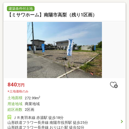
建築条件付土地
【ミサワホーム】南陽市高梨（残り1区画）
840
万円
※土地価格のみ
土地面積
2
272.99m
用途地域
商業地域
総区画数
2区画
ＪＲ奥羽本線 赤湯駅 徒歩18分
山形鉄道フラワー長井線 南陽市役所駅 徒歩25分
山形鉄道フラワー長井線 おりはた駅 徒歩52分