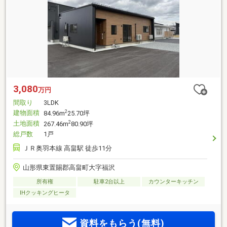
3,080
万円
間取り
3LDK
建物面積
2
84.96m
25.70坪
土地面積
2
267.46m
80.90坪
総戸数
1戸
ＪＲ奥羽本線 高畠駅 徒歩11分
山形県東置賜郡高畠町大字福沢
所有権
駐車2台以上
カウンターキッチン
IHクッキングヒータ
資料をもらう(無料)