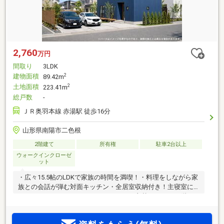
2,760
万円
間取り
3LDK
建物面積
2
89.42m
土地面積
2
223.41m
総戸数
-
ＪＲ奥羽本線 赤湯駅 徒歩16分
山形県南陽市二色根
2階建て
所有権
駐車2台以上
ウォークインクローゼ
ット
・広々15.5帖のLDKで家族の時間を満喫！・料理をしながら家
族との会話が弾む対面キッチン・全居室収納付き！主寝室に
はウォークインクローゼットがあるので衣替え不要♪・2階フ
リースペースはサンルームに早変わり！天気が悪い日は室内
干しOK！・雪国に嬉しいゆとりある駐車スペース！ゆったり3