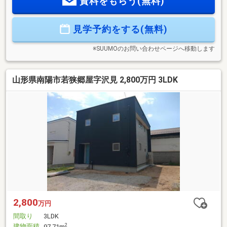
資料をもらう(無料)
台分確保！・家庭菜園など楽しめる庭付き♪南向きで日当たり
◎≪周辺環境≫赤湯小学校：徒歩26分赤湯中学校：徒歩16分
ヨークタウン南陽：徒歩10分セブンイレブン南陽赤湯店：徒
見学予約をする(無料)
歩13分赤湯駅：徒歩20分≪店舗情報≫ユニテハウス山形023-
631-5379「スーモを見て」とお伝えください♪
※SUUMOのお問い合わせページへ移動します
山形県南陽市若狭郷屋字沢見 2,800万円 3LDK
2,800
万円
間取り
3LDK
建物面積
2
97.71m