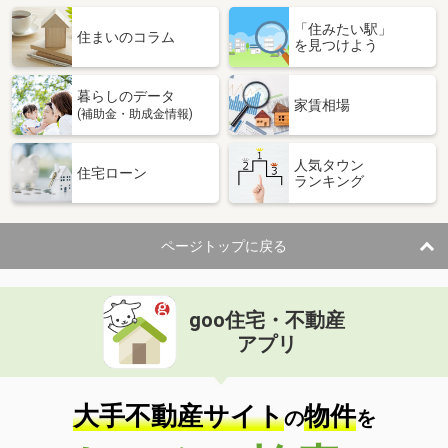
「住みたい駅」
住まいのコラム
を見つけよう
暮らしのデータ
家賃相場
(補助金・助成金情報)
人気タウン
住宅ローン
ランキング
ページトップに戻る
goo住宅・不動産
アプリ
大手不動産サイト
物件
の
を