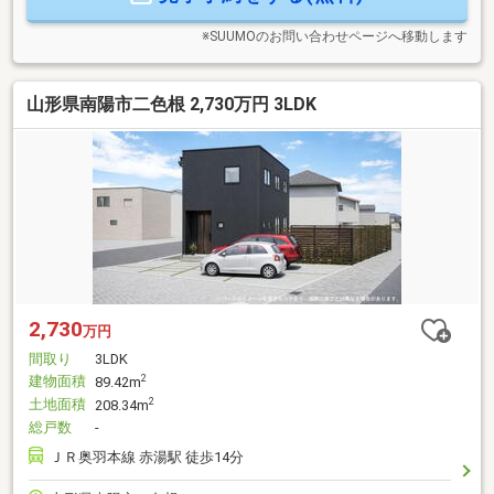
023-631-5379「スーモを見て」とお伝えください♪
※SUUMOのお問い合わせページへ移動します
山形県南陽市二色根 2,730万円 3LDK
2,730
万円
間取り
3LDK
建物面積
2
89.42m
土地面積
2
208.34m
総戸数
-
ＪＲ奥羽本線 赤湯駅 徒歩14分