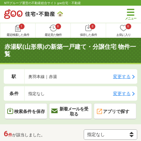
NTTグループ運営の不動産総合サイト goo住宅・不動産
1
0
0
0
最近検索した条件
最近見た物件
保存した条件
お気に入り
赤湯駅(山形県)の新築一戸建て・分譲住宅 物件一
覧
駅
変更する
奥羽本線｜赤湯
条件
変更する
指定なし
新着メールを受
検索条件を保存
アプリで探す
取る
6
件
が該当しました。