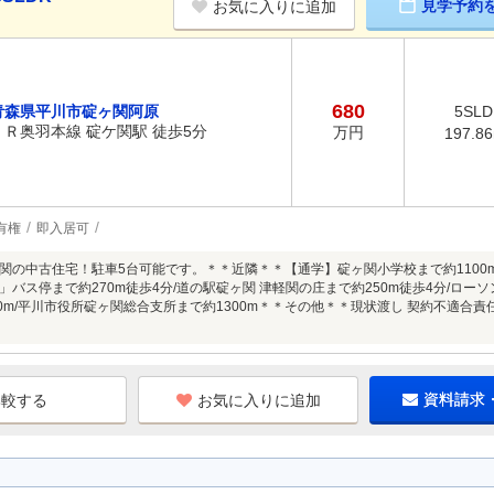
見学予約
お気に入りに追加
680
青森県平川市碇ヶ関阿原
5SLD
ＪＲ奥羽本線 碇ケ関駅 徒歩5分
万円
197.8
有権
即入居可
関の中古住宅！駐車5台可能です。＊＊近隣＊＊【通学】碇ヶ関小学校まで約1100m
バス停まで約270m徒歩4分/道の駅碇ヶ関 津軽関の庄まで約250m徒歩4分/ローソ
00m/平川市役所碇ヶ関総合支所まで約1300m＊＊その他＊＊現状渡し 契約不適合責任
お気に入りに追加
資料請求