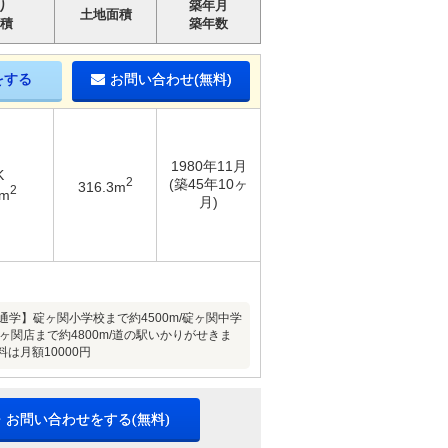
り
築年月
土地面積
積
築年数
をする
お問い合わせ(無料)
1980年11月
K
2
(築45年10ヶ
316.3m
2
4m
月)
学】碇ヶ関小学校まで約4500m/碇ヶ関中学
碇ヶ関店まで約4800m/道の駅いかりがせきま
は月額10000円
・お問い合わせをする(無料)