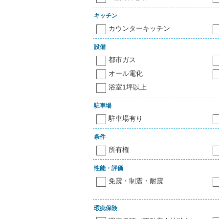
キッチン
カウンターキッチン
設備
都市ガス
オール電化
浴室1坪以上
駐車場
駐車場有り
条件
所有権
性能・評価
免震・制震・耐震
瑕疵保険