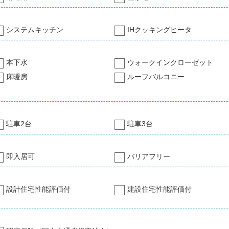
システムキッチン
IHクッキングヒータ
本下水
ウォークインクローゼット
床暖房
ルーフバルコニー
駐車2台
駐車3台
即入居可
バリアフリー
設計住宅性能評価付
建設住宅性能評価付