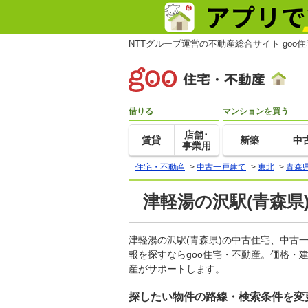
NTTグループ運営の不動産総合サイト goo
借りる
マンションを買う
店舗･
賃貸
新築
中
事業用
住宅・不動産
>
中古一戸建て
>
東北
>
青森
津軽湯の沢駅(青森県
津軽湯の沢駅(青森県)の中古住宅、中
報を探すならgoo住宅・不動産。価格・
産がサポートします。
探したい物件の路線・検索条件を変