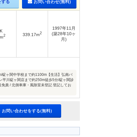
をする
お問い合わせ(無料)
1997年11月
K
2
(築28年10ヶ
339.17m
2
6m
月)
/碇ヶ関中学校まで約1100m【生活】弘南バ
ン平川碇ヶ関店まで約250m徒歩5分/碇ヶ関診
免責 / 北側車庫・風除室未登記 登記してお
・お問い合わせをする(無料)