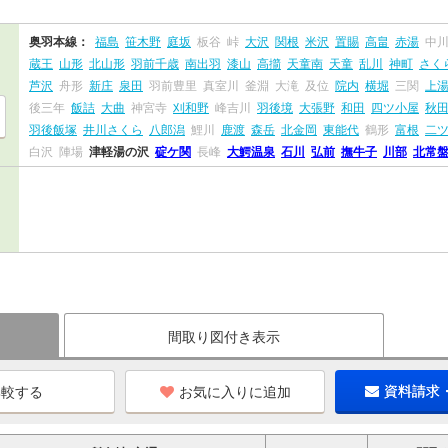
奥羽本線：
福島
笹木野
庭坂
板谷
峠
大沢
関根
米沢
置賜
高畠
赤湯
中
蔵王
山形
北山形
羽前千歳
南出羽
漆山
高擶
天童南
天童
乱川
神町
さく
芦沢
舟形
新庄
泉田
羽前豊里
真室川
釜淵
大滝
及位
院内
横堀
三関
上
後三年
飯詰
大曲
神宮寺
刈和野
峰吉川
羽後境
大張野
和田
四ツ小屋
秋
羽後飯塚
井川さくら
八郎潟
鯉川
鹿渡
森岳
北金岡
東能代
鶴形
富根
二
白沢
陣場
津軽湯の沢
碇ケ関
長峰
大鰐温泉
石川
弘前
撫牛子
川部
北常
間取り図付き表示
お気に入りに追加
資料請求