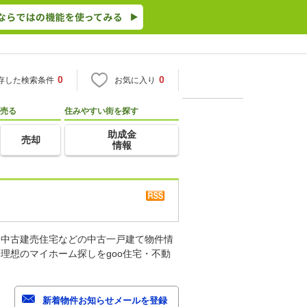
0
0
存した検索条件
お気に入り
売る
住みやすい街を探す
助成金
売却
情報
、中古建売住宅などの中古一戸建て物件情
理想のマイホーム探しをgoo住宅・不動