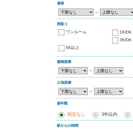
価格
～
間取り
ワンルーム
1K/DK
3K/DK
5K以上
建物面積
～
土地面積
～
築年数
指定なし
3年以内
駅からの時間