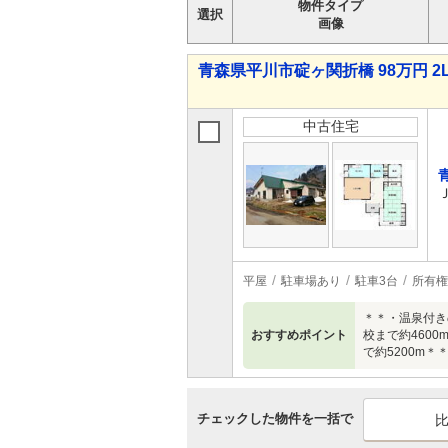
物件タイプ
選択
画像
青森県平川市碇ヶ関折橋 98万円 2
中古住宅
平屋
駐車場あり
駐車3台
所有権
＊＊・温泉付き
おすすめポイント
校まで約4600
で約5200m
チェックした物件を一括で