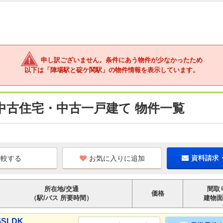
申し訳ございません。条件にあう物件が少なかったため
以下は「陣場駅と碇ケ関駅」の物件情報を表示しています。
中古住宅・中古一戸建て 物件一覧
お気に入りに追加
資料請求
所在地/交通
間取
価格
（駅/バス 所要時間）
建物面
SLDK