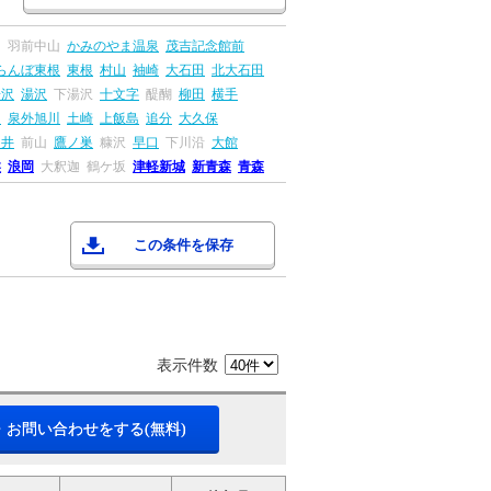
川
羽前中山
かみのやま温泉
茂吉記念館前
らんぼ東根
東根
村山
袖崎
大石田
北大石田
湯沢
湯沢
下湯沢
十文字
醍醐
柳田
横手
田
泉外旭川
土崎
上飯島
追分
大久保
ツ井
前山
鷹ノ巣
糠沢
早口
下川沿
大館
盤
浪岡
大釈迦
鶴ケ坂
津軽新城
新青森
青森
この条件を保存
表示件数
・お問い合わせをする(無料)