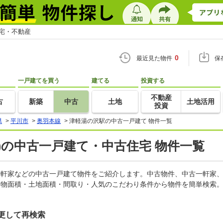
住宅・不動産
0
最近見た物件
保
一戸建てを買う
建てる
投資する
不動産
古
新築
中古
土地
土地活用
投資
県
>
平川市
>
奥羽本線
>
津軽湯の沢駅の中古一戸建て 物件一覧
)の中古一戸建て・中古住宅 物件一覧
古一軒家などの中古一戸建て物件をご紹介します。中古物件、中古一軒家
建物面積・土地面積・間取り・人気のこだわり条件から物件を簡単検索。
更して再検索