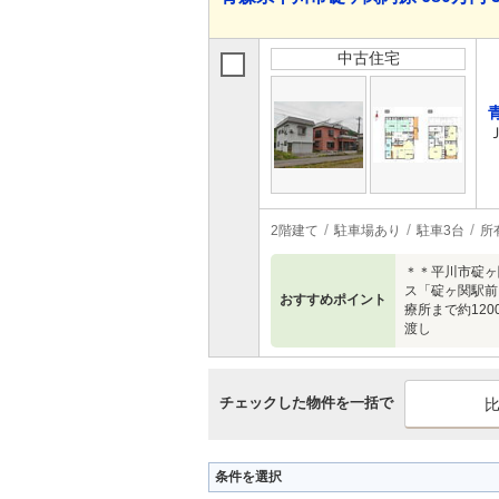
中古住宅
2階建て
駐車場あり
駐車3台
所
＊＊平川市碇ヶ
ス「碇ヶ関駅前」
おすすめポイント
療所まで約12
渡し
チェックした物件を一括で
条件を選択