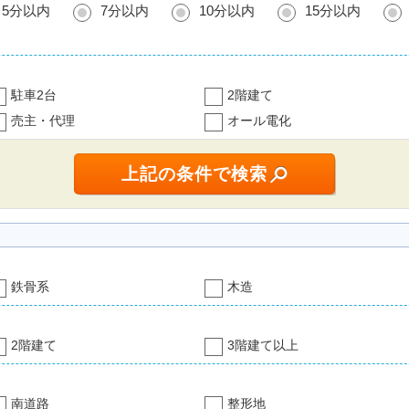
5分以内
7分以内
10分以内
15分以内
駐車2台
2階建て
売主・代理
オール電化
鉄骨系
木造
2階建て
3階建て以上
南道路
整形地