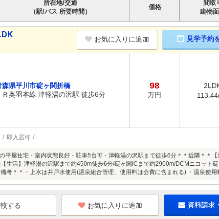
所在地/交通
間取
価格
（駅/バス 所要時間）
建物面
LDK
見学予約
お気に入りに追加
98
青森県平川市碇ヶ関折橋
2LD
ＪＲ奥羽本線 津軽湯の沢駅 徒歩6分
万円
113.4
即入居可
の平屋住宅・室内状態良好・駐車5台可・津軽湯の沢駅まで徒歩6分＊＊近隣＊＊【通
m【生活】津軽湯の沢駅まで約450m徒歩6分/碇ヶ関ICまで約2900m/DCMニコット
＊＊備考＊＊・上水は井戸水使用(温泉組合管理、使用料は会費に含まれる) ・温泉使用料
お気に入りに追加
資料請求