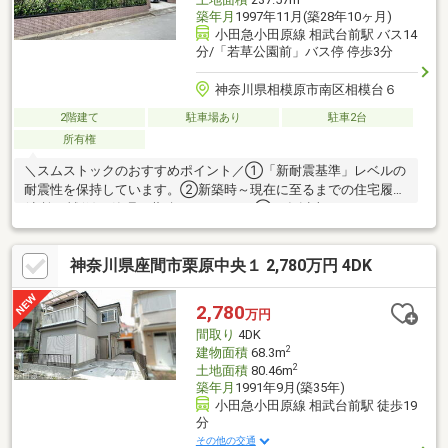
築年月
1997年11月(築28年10ヶ月)
小田急小田原線 相武台前駅 バス14
分/「若草公園前」バス停 停歩3分
神奈川県相模原市南区相模台６
2階建て
駐車場あり
駐車2台
所有権
＼スムストックのおすすめポイント／①「新耐震基準」レベルの
耐震性を保持しています。②新築時～現在に至るまでの住宅履歴
(点検・補修)を管理・蓄積しています。③50年以上のメンテナン
スプログラムに対応。住宅購入後もそのまま引き継ぐことが可能
です。物件の詳細情報は、イベント情報欄でもご確認下さい。●
神奈川県座間市栗原中央１ 2,780万円 4DK
積水ハウス施工、木造2階建て「5LDKK」スムストック。●南東向
き。・外からの視線が気になりにくいよう塀が設置されており、
休日の過ごし方の幅が広がりそうます。●2階の南東側の2箇所に
2,780
万円
バルコニーが設置されています。●カースペースに2台駐車可能(車
間取り
4DK
種による)。
2
建物面積
68.3m
2
土地面積
80.46m
築年月
1991年9月(築35年)
小田急小田原線 相武台前駅 徒歩19
分
その他の交通