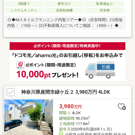
2階建て
都市ガス
駐車場あり
システムキッチン
浴室乾燥機
所有権
◇◆Mスタイルプランニング内覧ツアー◆◇（目安時間）(1)現地
内覧：（15分～）(2)不動産購入についてご相談：（30分～）◆内
容：住宅ローン、ご希望条件のヒアリング◆ご希望条件に合った
物件情報の閲覧サポート～【お客様のマイホームってどんなイメ
ージ？】～◆広いリビングで楽しい食事！◆毎月支払う費用はど
のくらいになるの。◆不動産の購入は不安があって色々心配。不
動産購入は夢もあるけど、悩みや不安もありますね。少しでもお
客様に寄り添える、頼って良かったと思えるそんな営業でいいご
提案ができたらと思っています。是非、お気軽にお立ち寄りくだ
さい。
神奈川県座間市緑ケ丘２ 3,980万円 4LDK
3,980
万円
間取り
4LDK
2
建物面積
90.25m
2
土地面積
117.8m
築年月
2020年8月(築6年1ヶ月)
小田急小田原線 相武台前駅 徒歩19