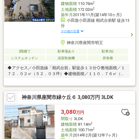
2
建物面積
110.76m
2
土地面積
172.02m
築年月
2011年11月(築14年10ヶ月)
小田急小田原線 相武台前駅 徒歩13
分
その他の交通
神奈川県座間市明王
2階建て
駐車場あり
駐車3台
システムキッチン
浴室乾燥機
所有権
◆アクセス／小田急線「相武台前」駅徒歩１３分◇敷地面積／１
７２．０２㎡（５２．０３坪）◆建物面積／１１０．７６㎡（３
３．５０坪）◇間取／４ＬＤＫ◆築年月／平成２３年１１月◇カ
ースペース３台分有（車種による）◆太陽光パネル設置済み◇エ
コキュート設置◆全居室６．０帖有（主寝室約１０．０帖）◇Ｌ
神奈川県座間市緑ケ丘６ 3,080万円 3LDK
ＤＫ約１７．５帖◆ウッドデッキ有
3,080
万円
間取り
3LDK
2
建物面積
81.14m
2
土地面積
100.71m
築年月
2014年2月(築12年7ヶ月)