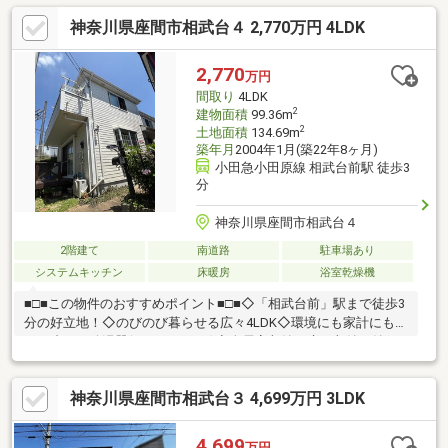
神奈川県座間市相武台４ 2,770万円 4LDK
2,770
万円
間取り
4LDK
2
建物面積
99.36m
2
土地面積
134.69m
築年月
2004年1月(築22年8ヶ月)
小田急小田原線 相武台前駅 徒歩3
分
神奈川県座間市相武台４
2階建て
南道路
駐車場あり
システムキッチン
床暖房
浴室乾燥機
■□■この物件のおすすめポイント■□■◇「相武台前」駅まで徒歩3
分の好立地！◇のびのび暮らせる広々4LDK◇環境にも家計にも優
しい省エネ給湯器(エコキュート)◇全居室収納＋床下収納＋納戸
付きで収納充実◇2面採光で窓が多く、日当たり・通風良好◎◇
冬の味方、床暖房付きで足元ポカポカ◇和室はお子様の遊び場や
神奈川県座間市相武台３ 4,699万円 3LDK
客間としても活躍！◇2階洗面室からバルコニーへ直通！家事ラ
ク動線◎◇スーパー・学校・公園など生活環境が整ったエリア◎
随時、ご相談可能です！◎フリーダイヤル『0120-430-499』まで
4,699
万円