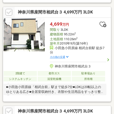
事ができる対面式キッチン・各洋室に収納スペース有・各階にト
イレ有、来客時も気兼ねなく使用可・駐車場有(車種による)▼設
神奈川県座間市相武台３ 4,699万円 3LDK
備・浴室乾燥機・TVモニタ付インターホン▼周辺環境・まいばす
けっと座間相武台1丁目店 徒歩3分(約230m)・相武台1丁目公園 徒
歩3分(約180m)■ ご希望の住まい探しをお手伝いします
4,699
万円
━━━━━・・・物件の詳細・ご相談はお気軽にお問い合わせく
間取り
3LDK
ださい。
2
建物面積
95.22m
2
土地面積
110.26m
築年月
2010年9月(築16年)
小田急小田原線 相武台前駅 徒歩7
分
その他の交通
神奈川県座間市相武台３
2階建て
都市ガス
駐車場あり
システムキッチン
浴室乾燥機
所有権
■小田急小田原線「相武台前」駅まで徒歩7分■LDKは20帖以上の
ゆとりある広さ■全居室収納付き、衣類や生活用品をすっきり整
理できます■前面道路は幅員約6mとゆとりがあり、車の出入りが
スムーズに行えます◆リフォーム内容◆【水廻り】キッチン(浄水
器・食洗機付き)、浴室(追焚き、換気乾燥機付き)、洗面室、トイ
神奈川県座間市相武台３ 4,699万円 3LDK
レ【内装】フローリング(LDK・全洋室・廊下・玄関)、クッション