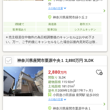
分
その他の交通
神奈川県座間市緑ケ丘２
2階建て
南道路
都市ガス
駐車場あり
駐車2台
システムキッチン
※ 売主様居住中物件の為日程調整後のキャンセルはおやめ下さ
い。万一、ご予約後にキャンセルをした場合以後内見対応は致し
ませんのでご了承下さい。■南道路で陽当り良好です！■目隠しフ
ェンスがありますので前面道路からの視線が気になりません！■
駐車スペース２台駐車可能です！（車種制限あり）《エスケーエ
神奈川県座間市栗原中央１ 2,880万円 3LDK
ージェンシー株式会社の特徴》①東京・神奈川エリアを中心にお
客様に寄り添った提案をいたします②物件のいい所も悪い所もし
っかりとお客様にお伝えします③経験豊富なスタッフがお客様に
2,880
万円
合った金融機関をご提案いたします
間取り
3LDK
2
建物面積
115.92m
2
土地面積
181.01m
築年月
2009年2月(築17年7ヶ月)
小田急小田原線 座間駅 徒歩20分
その他の交通
神奈川県座間市栗原中央１