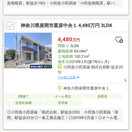
急相模原」駅徒歩19分・小田急小田原線「小田急相模原」駅バス
10分「イオンモール座間」バス停徒歩9分■土地面積：109.80㎡
（33.21坪）■建物面積：96.88㎡（29.30坪）■間取り３ＬＤＫ＋Ｗ
ＩＣ（ウォークインクローゼット）※東急ホーム施工の注文住宅
神奈川県座間市栗原中央１ 4,480万円 3LDK
です。■リフォーム履歴2024年10月・・・外壁、屋根塗装2024年5
月・・・玄関扉交換2018年11月・・・２階トイレ交換、浴室、キ
ッチン、洗面化粧台交換2017年11月・・・１階トイレ（壁紙貼替
4,480
万円
含む）交換2017年1月・・・キッチンのコンロ交換
間取り
3LDK
2
建物面積
84.04m
2
土地面積
100.21m
築年月
2019年3月(築7年6ヶ月)
小田急小田原線 相武台前駅 徒歩20
分
その他の交通
神奈川県座間市栗原中央１
2階建て
オール電化
床暖房
浴室乾燥機
所有権
◎小田急小田原線「相武台前」駅徒歩20分 小田急小田原線「座
間」駅徒歩22分◎一条工務店施工！◎2019年3月築！◎オール電
化住宅！◎全居室床暖房あり！◎太陽光パネルあり！◎土地面
積：100.21㎡◎建物面積：84.04㎡