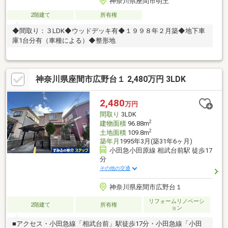
神奈川県座間市明王
2階建て
所有権
◆間取り：３LDK◆ウッドデッキ有◆１９９８年２月築◆地下車
庫1台分有（車種による）◆整形地
神奈川県座間市広野台１ 2,480万円 3LDK
2,480
万円
間取り
3LDK
2
建物面積
96.88m
2
土地面積
109.8m
築年月
1995年3月(築31年6ヶ月)
小田急小田原線 相武台前駅 徒歩17
分
その他の交通
神奈川県座間市広野台１
リフォームリノベーシ
2階建て
所有権
ョン
■アクセス・小田急線「相武台前」駅徒歩17分・小田急線「小田