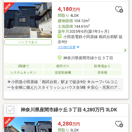
4,180
万円
間取り
4LDK
2
建物面積
104.12m
2
土地面積
144.61m
築年月
2025年6月(築1年3ヶ月)
小田急電鉄小田原線 相武台前駅 徒
歩9分
パノラマあり
その他の交通
神奈川県座間市緑ケ丘３丁目
2階建て
都市ガス
駐車場あり
システムキッチン
浴室乾燥機
所有権
☆小田急小田原線「相武台前」駅まで徒歩9分 ☆ルーフバルコニ
ーを全棟に備えたスタイリッシュハウス全5棟 ☆安心・充実のア
フターサービス（365日24時間10年間のコールサービス）
神奈川県座間市緑ケ丘３丁目 4,280万円 3LDK
4,280
万円
間取り
3LDK