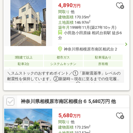
乾燥など充実の住宅設備類が整っています。◎学校関係や公園、
4,890
万円
商業施設、病院、役所などが整った利便性に優れた立地！＜交通
間取り
他
アクセス＞ 小田急小田原線「相武台前」駅徒歩7分
2
建物面積
170.35m
2
土地面積
146.97m
築年月
1998年11月(築27年10ヶ月)
小田急小田原線 相武台前駅 徒歩6
分
神奈川県相模原市南区相武台２
3階建て以上
都市ガス
駐車場あり
駐車2台
システムキッチン
所有権
＼スムストックのおすすめポイント／①「新耐震基準」レベルの
耐震性を保持しています。②新築時～現在に至るまでの住宅履歴
(点検・補修)を管理・蓄積しています。③50年以上のメンテナン
スプログラムに対応。住宅購入後もそのまま引き継ぐことが可能
です。④スムストック専用瑕疵保険付保可能。物件の詳細情報
神奈川県相模原市南区相模台６ 5,680万円 他
は、イベント情報欄でもご確認下さい。●積水ハウス施工
5LLDDKK＋S(納戸)のスムストック住宅●小田急小田原線「相武
台」駅まで徒歩6分●2世帯住宅におすすめ●南向きバルコニー●駐
5,680
万円
車場2台分（※車種制限有）土・日・祝日は定休日となりますが、
間取り
他
ご案内希望などお気軽にご相談ください♪
2
建物面積
173.25m
2
土地面積
237.57m