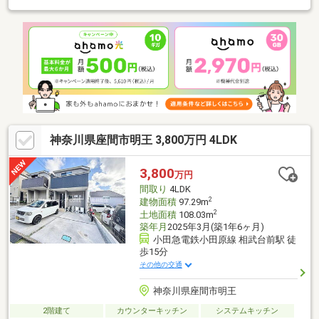
神奈川県座間市明王 3,800万円 4LDK
3,800
万円
間取り
4LDK
2
建物面積
97.29m
2
土地面積
108.03m
築年月
2025年3月(築1年6ヶ月)
小田急電鉄小田原線 相武台前駅 徒
歩15分
その他の交通
神奈川県座間市明王
2階建て
カウンターキッチン
システムキッチン