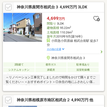
神奈川県座間市相武台３ 4,699万円 3LDK
4,699
万円
間取り
3LDK
2
建物面積
95.22m
2
土地面積
110.26m
築年月
2010年9月(築16年)
小田急小田原線 相武台前駅 徒歩7
分
その他の交通
神奈川県座間市相武台３
2階建て
都市ガス
駐車場あり
システムキッチン
床暖房
浴室乾燥機
～リノベーション工事完了しましたので時間をかけて隅々までご
覧ください～＜おすすめポイント＞◎永住の地にふさわしい落ち
着きのある住環境！駅よりラクラク平坦7分！◎キレイな街並みが
広がる全128区画の開発分譲地内！道路幅員は広々6ｍ！◎吹抜け
天井が魅力の広いリビングルーム♪ガーデニングが楽しめる小庭あ
神奈川県相模原市南区相武台２ 4,890万円 他
り。◎タタミコーナー、サニタリールーム、家事コーナー、シュ
ーズインクローゼット付！◎アイランドキッチン、床暖房、浴室