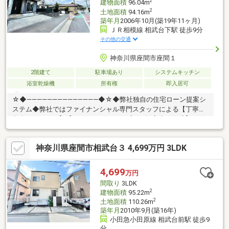
2
建物面積
96.04m
2
土地面積
94.16m
築年月
2006年10月(築19年11ヶ月)
ＪＲ相模線 相武台下駅 徒歩9分
その他の交通
神奈川県座間市座間１
2階建て
駐車場あり
システムキッチン
浴室乾燥機
所有権
即入居可
☆◆――――――――――――――◆☆◆弊社独自の住宅ローン提案シ
ステム◆弊社ではファイナンシャル専門スタッフによる【丁寧な
資金アドバイス】【ファイナンシャルプラン提案書の作成】を随
時行っております。意外に知らないお客様が多い【定年時の住宅
ローン残高】【住宅購入者だけが加入できる無料の生命保険】
神奈川県座間市相武台３ 4,699万円 3LDK
【１３年間もらえる、国からの特別ボーナス】これから多くなる
【教育費】住宅を買った後から始まる【住宅ローン返済】６５歳
以上から必要になる【老後の費用負担】住宅探しの【このタイミ
4,699
万円
ング】で不安な部分を明確にしていきませんか？？
間取り
3LDK
☆◆――――――――――――――◆☆
2
建物面積
95.22m
2
土地面積
110.26m
築年月
2010年9月(築16年)
小田急小田原線 相武台前駅 徒歩9
分