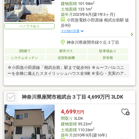
2
建物面積
101.94m
2
土地面積
133.1m
築年月
2025年6月(築1年3ヶ月)
小田急電鉄小田原線 相武台前駅 徒
歩9分
パノラマあり
その他の交通
神奈川県座間市緑ケ丘３丁目
2階建て
都市ガス
駐車場あり
システムキッチン
浴室乾燥機
所有権
☆小田急小田原線「相武台前」駅まで徒歩9分 ☆ルーフバルコニ
ーを全棟に備えたスタイリッシュハウス全5棟 ☆安心・充実のア
フターサービス（365日24時間10年間のコールサービス）
神奈川県座間市相武台３丁目 4,699万円 3LDK
4,699
万円
間取り
3LDK
2
建物面積
95.22m
2
土地面積
110.26m
築年月
2010年9月(築16年)