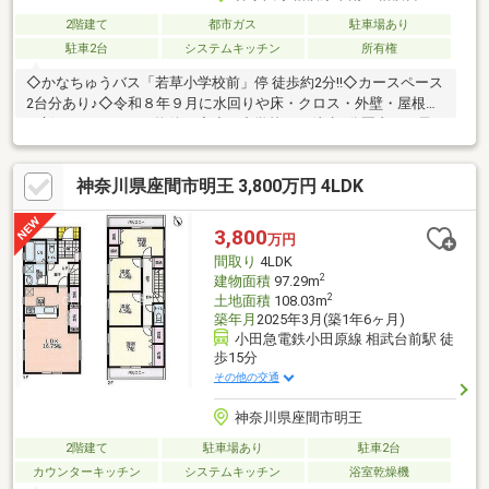
2階建て
都市ガス
駐車場あり
駐車2台
システムキッチン
所有権
◇かなちゅうバス「若草小学校前」停 徒歩約2分!!◇カースペース
2台分あり♪◇令和８年９月に水回りや床・クロス・外壁・屋根を
一新するリフォーム物件！◇小・中学校まで徒歩6分圏内でお子
様の通学もらくらく♪◇使い方自由のサービスルーム付です♪-------
-------------地元密着のKATO不動産 町田駅前店太陽光発電やリフォ
神奈川県座間市明王 3,800万円 4LDK
ーム、売却のご相談も無料で承ります。◇小田急小田原線「町
田」駅北口徒歩１分◇ご内見希望・物件の詳細等はコチラまで
TEL 0120-613-121
3,800
万円
間取り
4LDK
2
建物面積
97.29m
2
土地面積
108.03m
築年月
2025年3月(築1年6ヶ月)
小田急電鉄小田原線 相武台前駅 徒
歩15分
その他の交通
神奈川県座間市明王
2階建て
駐車場あり
駐車2台
カウンターキッチン
システムキッチン
浴室乾燥機