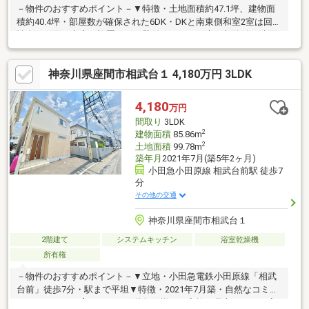
－物件のおすすめポイント－▼特徴・土地面積約47.1坪、建物面
積約40.4坪・部屋数が確保された6DK・DKと南東側和室2室は回遊
性有・正面に出窓が設置された壁付キッチン、床下収納付・洗面
室は3WAY、生活・家事動線に配慮・各階に洗面台・トイレ有、ゆ
とりをもって使用可能・2室から出入り可能な南東向きバルコニー
神奈川県座間市相武台１ 4,180万円 3LDK
▼周辺環境・ユーコープ麻溝店 徒歩6分(約410m)・相模原市立若
草小学校 徒歩8分(約610m)※前面道路幅員により容積率が160％に
制限されます■ ご希望の住まい探しをお手伝いします
4,180
万円
━━━━━・・・物件の詳細・ご相談はお気軽にお問い合わせく
間取り
3LDK
ださい。
2
建物面積
85.86m
2
土地面積
99.78m
築年月
2021年7月(築5年2ヶ月)
小田急小田原線 相武台前駅 徒歩7
分
その他の交通
神奈川県座間市相武台１
2階建て
システムキッチン
浴室乾燥機
所有権
－物件のおすすめポイント－▼立地・小田急電鉄小田原線「相武
台前」徒歩7分・駅まで平坦▼特徴・2021年7月築・自然なコミュ
ニケーションを育むリビング階段仕様・ご家族を見守りながら家