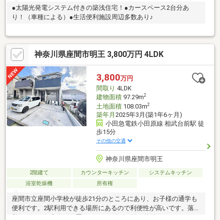
●太陽光発電システム付きの築浅住宅！●カースペース2台分あ
り！（車種による）●生活便利施設周辺多数あり♪
神奈川県座間市明王 3,800万円 4LDK
3,800
万円
間取り
4LDK
2
建物面積
97.29m
2
土地面積
108.03m
築年月
2025年3月(築1年6ヶ月)
小田急電鉄小田原線 相武台前駅 徒
歩15分
その他の交通
神奈川県座間市明王
2階建て
カウンターキッチン
システムキッチン
浴室乾燥機
所有権
座間市立座間小学校が徒歩21分のところにあり、お子様の通学も
便利です。2駅利用できる場所にあるので利便性が高いです。落ち
着きのある住宅街に位置する、2025年3月築の物件です。