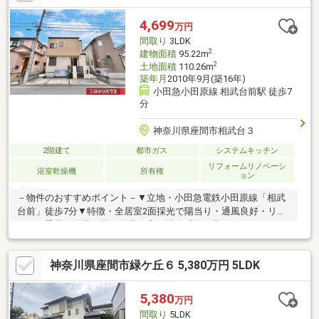
フロア(洗面室・トイレ)、クロス貼、建具【外装】外壁・屋根塗
装【その他】照明器具、ハウスクリーニング 他◆周辺環境◆・
4,699
万円
業務スーパー相武台店まで徒歩3分・sanwa相武台店まで徒歩5
間取り
3LDK
分・座間市立相武台東小学校まで徒歩5分
2
建物面積
95.22m
2
土地面積
110.26m
築年月
2010年9月(築16年)
小田急小田原線 相武台前駅 徒歩7
分
神奈川県座間市相武台３
2階建て
都市ガス
システムキッチン
リフォームリノベーシ
浴室乾燥機
所有権
ョン
－物件のおすすめポイント－▼立地・小田急電鉄小田原線「相武
台前」徒歩7分▼特徴・全居室2面採光で陽当り・通風良好・リビ
ングは梁見せ天井仕様、天井が高く開放感有・足を伸ばしてくつ
ろげる畳コーナー有・回遊性のある対面式キッチン、背面にカウ
ンター有・南側にL字型バルコニーを設置・室内随所に収納を確保
神奈川県座間市緑ケ丘６ 5,380万円 5LDK
▼2026年4月内外装リフォーム済【交換】キッチン、UB、洗面化
粧台 等【貼替】クロス、フローリング(LDK・全洋室・廊下・玄
関) 等【その他】屋根・外壁塗装 他■ ご希望の住まい探しをお手
5,380
万円
伝いします ━━━━━・・・物件の詳細・ご相談はお気軽にお問
間取り
5LDK