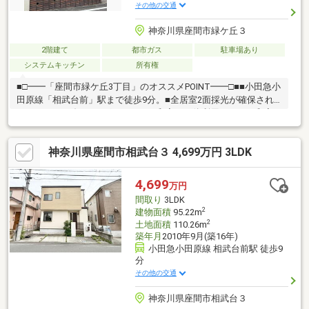
その他の交通
神奈川県座間市緑ケ丘３
2階建て
都市ガス
駐車場あり
システムキッチン
所有権
■□━━「座間市緑ケ丘3丁目」のオススメPOINT━━□■■小田急小
田原線「相武台前」駅まで徒歩9分。■全居室2面採光が確保され
ています。■ダイニングキッチンは和室と一体利用も可。 和室
にこたつなどを配置し、寛ぐこともできます。■水回りの距離が
近く、家事動線良好。■洋室はアコーディオンカーテン付きの2ド
神奈川県座間市相武台３ 4,699万円 3LDK
ア1ルーム！ カーテンをしめれば2部屋として使うことも可能で
す。■車庫に駐車1台可能です(車種による)。■周辺環境・セブンイ
レブン座間相武台前店 徒歩7分(約530m)・スーパー三和 相武台
4,699
万円
店 徒歩7分(約540m)・ドラッグセイムス相武台前南口店 徒歩8
間取り
3LDK
分(約640m)
2
建物面積
95.22m
2
土地面積
110.26m
築年月
2010年9月(築16年)
小田急小田原線 相武台前駅 徒歩9
分
その他の交通
神奈川県座間市相武台３