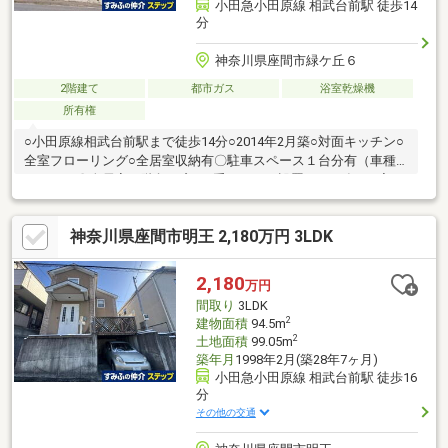
小田急小田原線 相武台前駅 徒歩14
分
神奈川県座間市緑ケ丘６
2階建て
都市ガス
浴室乾燥機
所有権
○小田原線相武台前駅まで徒歩14分○2014年2月築○対面キッチン○
全室フローリング○全居室収納有〇駐車スペース１台分有（車種
による）〇全居室、階段の窓に2重サッシを設置（2014年7月完
了）
神奈川県座間市明王 2,180万円 3LDK
2,180
万円
間取り
3LDK
2
建物面積
94.5m
2
土地面積
99.05m
築年月
1998年2月(築28年7ヶ月)
小田急小田原線 相武台前駅 徒歩16
分
その他の交通