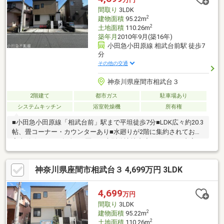
お気軽にご連絡ください♪
間取り
3LDK
2
建物面積
95.22m
2
土地面積
110.26m
築年月
2010年9月(築16年)
小田急小田原線 相武台前駅 徒歩7
分
その他の交通
神奈川県座間市相武台３
2階建て
都市ガス
駐車場あり
システムキッチン
浴室乾燥機
所有権
■小田急小田原線「相武台前」駅まで平坦徒歩7分■LDK広々約20.3
帖、畳コーナー・カウンターあり■水廻りが2階に集約されており
家事動線スムーズ■全128区画の大型分譲地内◆リフォーム内容
◆【水廻り】浴室、キッチン、洗面化粧台、洗濯用水栓、トイレ
【床・壁・天井】フローリング張(LDK、洋室全室、廊下、玄関)、
神奈川県座間市相武台３ 4,699万円 3LDK
CF張(洗面室、1・2階トイレ)、クロス貼【外装】外壁・屋根塗装
【その他】照明器具、スイッチ・コンセント、建具、インターホ
ン、ハウスクリーニング◆周辺環境◆・業務スーパー相武台店ま
4,699
万円
で徒歩3分・スーパー三和相武台店まで徒歩5分・座間市立相武台
間取り
3LDK
東小学校まで徒歩5分
2
建物面積
95.22m
2
土地面積
110.26m