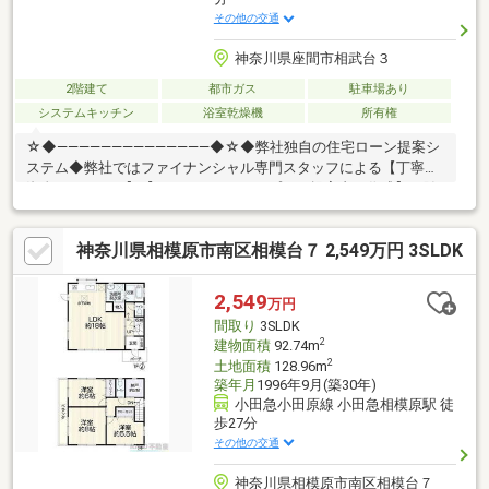
その他の交通
神奈川県座間市相武台３
2階建て
都市ガス
駐車場あり
システムキッチン
浴室乾燥機
所有権
☆◆――――――――――――――◆☆◆弊社独自の住宅ローン提案シ
ステム◆弊社ではファイナンシャル専門スタッフによる【丁寧な
資金アドバイス】【ファイナンシャルプラン提案書の作成】を随
時行っております。意外に知らないお客様が多い【定年時の住宅
ローン残高】【住宅購入者だけが加入できる無料の生命保険】
神奈川県相模原市南区相模台７ 2,549万円 3SLDK
【１３年間もらえる、国からの特別ボーナス】これから多くなる
【教育費】住宅を買った後から始まる【住宅ローン返済】６５歳
以上から必要になる【老後の費用負担】住宅探しの【このタイミ
2,549
万円
ング】で不安な部分を明確にしていきませんか？？
間取り
3SLDK
☆◆――――――――――――――◆☆
2
建物面積
92.74m
2
土地面積
128.96m
築年月
1996年9月(築30年)
小田急小田原線 小田急相模原駅 徒
歩27分
その他の交通
神奈川県相模原市南区相模台７