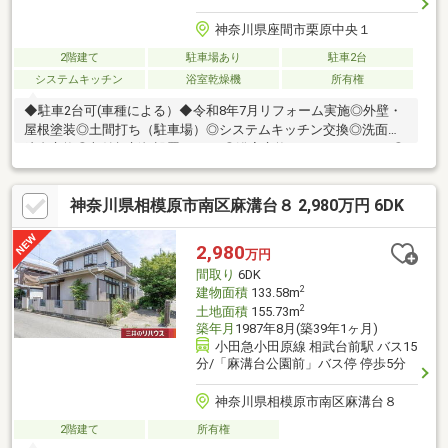
神奈川県座間市栗原中央１
2階建て
駐車場あり
駐車2台
システムキッチン
浴室乾燥機
所有権
◆駐車2台可(車種による）◆令和8年7月リフォーム実施◎外壁・
屋根塗装◎土間打ち（駐車場）◎システムキッチン交換◎洗面化
粧台交換◎収納棚新規設置（DK）◎浴室交換（ユニットバス）◎
トイレ交換◎各建具交換◎クロス張替（壁・天井）◎フローリン
グ張替等◎フロアタイル貼(一部）◎根太や補強木材交換（一部）
神奈川県相模原市南区麻溝台８ 2,980万円 6DK
◎モニタ付インターホン設置◎機能門柱ポスト設置◎天井吊り下
げ物干し（2ヶ所）設置◎コンセントカバー交換◎ハウスクリーニ
ング◆令和2年9月：玄関ドア交換・２重サッシ設置（DK・１階洋
2,980
万円
室）◆令和５年10月：給湯器交換◆周辺には座間市役所や市立図
間取り
6DK
書館、ハーモニーホール座間があり生活環境良好
2
建物面積
133.58m
2
土地面積
155.73m
築年月
1987年8月(築39年1ヶ月)
小田急小田原線 相武台前駅 バス15
分/「麻溝台公園前」バス停 停歩5分
神奈川県相模原市南区麻溝台８
2階建て
所有権