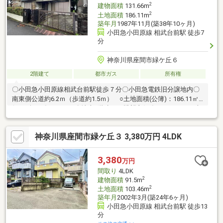
い合わせください。
2
建物面積
131.66m
2
土地面積
186.11m
築年月
1987年11月(築38年10ヶ月)
小田急小田原線 相武台前駅 徒歩7
分
神奈川県座間市緑ケ丘６
2階建て
都市ガス
所有権
〇小田急小田原線相武台前駅徒歩７分〇小田急電鉄旧分譲地内〇
南東側公道約6.2ｍ（歩道約1.5ｍ） ○土地面積(公簿)：186.11㎡
(56.29坪）〇５ＬＤＫ〇地上2階建て 眺望良好〇バルコニーが南
東を向いておりますので陽当り良好〇開放感のある立地〇静かな
住環境に位置ライフインフォメーション・ＯｄａｋｙｕＯＸ相武
神奈川県座間市緑ケ丘３ 3,380万円 4LDK
台店…約560ｍ 徒歩7分・ローソン座間相武台一丁目店…約320
ｍ 徒歩4分・座間市立立野台小学校…約1490ｍ 徒歩19分・座間
市立座間中学校…約660ｍ 徒歩9分・座間総合病院…約390ｍ 徒
3,380
万円
歩5分・大坂台公園…約260ｍ 徒歩4分
間取り
4LDK
2
建物面積
91.5m
2
土地面積
103.46m
築年月
2002年3月(築24年6ヶ月)
小田急小田原線 相武台前駅 徒歩13
分