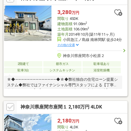
い収納中心の設計です◆大和ハウス工業施工 ｘｅｖｏΣ（ジー
ヴォシグマ）◆太陽光発電システム◆ＨＥＭＳ◆リチウムイオン
3,280
万円
蓄電池◆エコワン（ハイブリッド給湯器）
間取り
4SDK
2
建物面積
91.08m
2
土地面積
106.09m
築年月
2014年10月(築11年11ヶ月)
小田急江ノ島線 南林間駅 徒歩24分
その他の交通
神奈川県座間市小松原２
2階建て
都市ガス
駐車場あり
駐車3台
システムキッチン
浴室乾燥機
☆◆――――――――――――――◆☆◆弊社独自の住宅ローン提案シ
ステム◆弊社ではファイナンシャル専門スタッフによる【丁寧な
資金アドバイス】【ファイナンシャルプラン提案書の作成】を随
時行っております。意外に知らないお客様が多い【定年時の住宅
ローン残高】【住宅購入者だけが加入できる無料の生命保険】
神奈川県座間市座間１ 2,180万円 4LDK
【１３年間もらえる、国からの特別ボーナス】これから多くなる
【教育費】住宅を買った後から始まる【住宅ローン返済】６５歳
以上から必要になる【老後の費用負担】住宅探しの【このタイミ
2,180
万円
ング】で不安な部分を明確にしていきませんか？？
間取り
4LDK
☆◆――――――――――――――◆☆