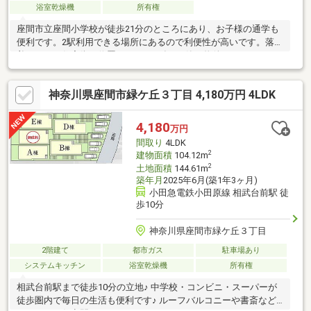
浴室乾燥機
所有権
座間市立座間小学校が徒歩21分のところにあり、お子様の通学も
便利です。2駅利用できる場所にあるので利便性が高いです。落ち
着きのある住宅街に位置する、2025年3月築の物件です。
神奈川県座間市緑ケ丘３丁目 4,180万円 4LDK
4,180
万円
間取り
4LDK
2
建物面積
104.12m
2
土地面積
144.61m
築年月
2025年6月(築1年3ヶ月)
小田急電鉄小田原線 相武台前駅 徒
歩10分
神奈川県座間市緑ケ丘３丁目
2階建て
都市ガス
駐車場あり
システムキッチン
浴室乾燥機
所有権
相武台前駅まで徒歩10分の立地♪ 中学校・コンビニ・スーパーが
徒歩圏内で毎日の生活も便利です♪ ルーフバルコニーや書斎など