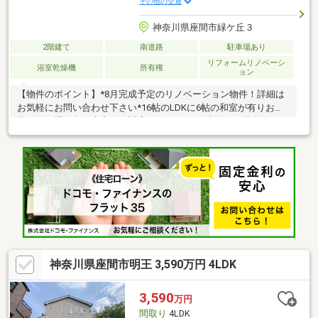
その他の交通
神奈川県座間市緑ケ丘３
2階建て
南道路
駐車場あり
リフォームリノベーシ
浴室乾燥機
所有権
ョン
【物件のポイント】*8月完成予定のリノベーション物件！詳細は
お気軽にお問い合わせ下さい*16帖のLDKに6帖の和室が有りお子
様の遊び場や急な来客にも対応できますね。*南道路に接道してい
る為、日当り良好です。*人気の相武台駅徒歩10分！！*お買い物
施設やお子様の教育施設までは、全て徒歩圏内で行くことが出来
ます。～お気軽にお問い合わせくださいませ～
神奈川県座間市明王 3,590万円 4LDK
3,590
万円
間取り
4LDK