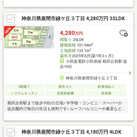
こだわりの住空間♪
神奈川県座間市緑ケ丘３丁目 4,280万円 3SLDK
4,280
万円
間取り
3SLDK
2
建物面積
101.94m
2
土地面積
133.1m
築年月
2025年6月(築1年3ヶ月)
小田急電鉄小田原線 相武台前駅 徒
歩10分
神奈川県座間市緑ケ丘３丁目
2階建て
都市ガス
駐車場あり
システムキッチン
浴室乾燥機
所有権
相武台前駅まで徒歩10分の立地♪ 中学校・コンビニ・スーパーが
徒歩圏内で毎日の生活も便利です♪ ルーフバルコニーや書斎など
こだわりの住空間♪
神奈川県座間市緑ケ丘３丁目 4,180万円 4LDK