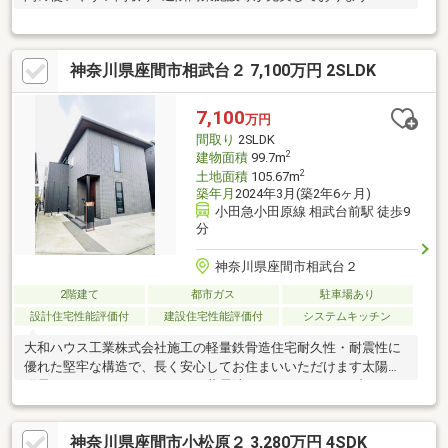
神奈川県座間市相武台２ 7,100万円 2SLDK
7,100
万円
間取り
2SLDK
2
建物面積
99.7m
2
土地面積
105.67m
築年月
2024年3月(築2年6ヶ月)
小田急小田原線 相武台前駅 徒歩9
分
神奈川県座間市相武台２
2階建て
都市ガス
駐車場あり
設計住宅性能評価付
建設住宅性能評価付
システムキッチン
大和ハウス工業株式会社施工の軽量鉄骨造住宅耐久性・耐震性に
優れた堅牢な構造で、長く安心してお住まいいただけます太陽光
発電システム＋リチウムイオン蓄電池＋ＨＥＭＳ＋ハイブリッド
給湯器を搭載しており、環境にも家計にもやさしいエコ住宅外か
らの視線を気にせず、空と光を独り占めする２階リビング家族
神奈川県座間市小松原２ 3,280万円 4SDK
の“全部”が収まる大型ファミリークローゼットで家が散らからな