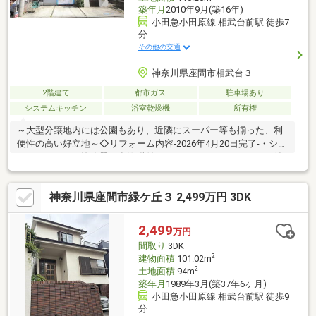
築年月
2010年9月(築16年)
小田急小田原線 相武台前駅 徒歩7
分
その他の交通
神奈川県座間市相武台３
2階建て
都市ガス
駐車場あり
システムキッチン
浴室乾燥機
所有権
～大型分譲地内には公園もあり、近隣にスーパー等も揃った、利
便性の高い好立地～◇リフォーム内容-2026年4月20日完了-・シス
テムキッチン・浄水器・食洗機付き；W2590・ユニットバス・追
焚・換気乾燥機付き；1616・洗面化粧台・洗濯用水栓・温水洗浄
便座一体型便器 1F2F・照明器具・スイッチコンセント・建具・
神奈川県座間市緑ケ丘３ 2,499万円 3DK
インターホン・フローリング・CF・クロス・外壁・屋根塗装
etc・・・〇地元密着のセンチュリー21中央ハウジングならではの
各駅ごとの主要商業施設や美味しいごはん屋さん情報もございま
2,499
万円
す！まずはフリーダイヤル0120-78-2121お気軽にお問合せ下さ
間取り
3DK
い！
2
建物面積
101.02m
2
土地面積
94m
築年月
1989年3月(築37年6ヶ月)
小田急小田原線 相武台前駅 徒歩9
分