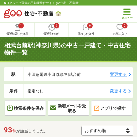
NTTグループ運営の不動産総合サイト goo住宅・不動産
1
0
0
0
最近検索した条件
最近見た物件
保存した条件
お気に入り
相武台前駅(神奈川県)の中古一戸建て・中古住宅
物件一覧
駅
変更する
小田急電鉄小田原線/相武台前
条件
変更する
指定なし
新着メールを受
検索条件を保存
アプリで探す
取る
93
件
が該当しました。