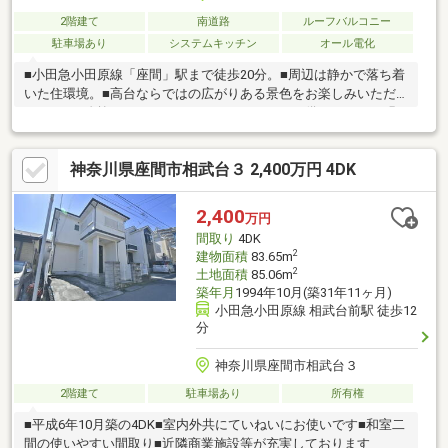
2階建て
南道路
ルーフバルコニー
駐車場あり
システムキッチン
オール電化
■小田急小田原線「座間」駅まで徒歩20分。■周辺は静かで落ち着
いた住環境。■高台ならではの広がりある景色をお楽しみいただ
けます。■吹抜けやロフト、スカイバルコニーが備えられた、明
るく開放的な住まい。■水廻りが2階にまとめて配置されているの
で、日々の家事もスムーズ。■WICやSICなど充実した収納スペー
神奈川県座間市相武台３ 2,400万円 4DK
スあり。■カースペースに2台駐車可能です(車種による)。電気自
動車用コンセントあり■キッチンには横並び3連のIHコンロ◆周辺
環境◆・ローソン座間市役所店まで徒歩6分・ユーコープハーモ
2,400
万円
ス座間まで徒歩11分・座間市立立野台小学校まで徒歩9分
間取り
4DK
2
建物面積
83.65m
2
土地面積
85.06m
築年月
1994年10月(築31年11ヶ月)
小田急小田原線 相武台前駅 徒歩12
分
神奈川県座間市相武台３
2階建て
駐車場あり
所有権
■平成6年10月築の4DK■室内外共にていねいにお使いです■和室二
間の使いやすい間取り■近隣商業施設等が充実しております