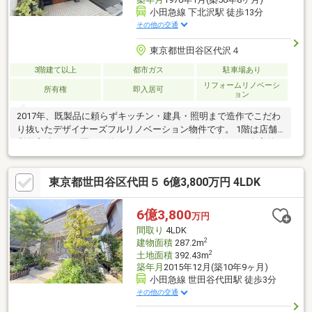
小田急線 下北沢駅 徒歩13分
その他の交通
東京都世田谷区代沢４
3階建て以上
都市ガス
駐車場あり
リフォームリノベーシ
所有権
即入居可
ョン
2017年、既製品に頼らずキッチン・建具・照明まで造作でこだわ
り抜いたデザイナーズフルリノベーション物件です。 1階は店舗
利用実績のある区画（約55㎡）とガレージ2台を確保し、自宅兼
店舗・賃貸収益化のどちらにも対応可能。2階は無垢フローリング
とレンガ調アクセントウォールが印象的な約17帖のLDK、3階は洋
東京都世田谷区代田５ 6億3,800万円 4LDK
室3部屋とウォークインクローゼット、独立した浴室・洗面を配
置。4階は用途自在の広々フリースペースとして活用いただけま
す。玄関ドアから室内建具まで真鍮金物で統一し、随所にアンテ
6億3,800
万円
ィーク照明を採用するなど、ディテールにまでこだわった一邸で
間取り
4LDK
す。
2
建物面積
287.2m
2
土地面積
392.43m
築年月
2015年12月(築10年9ヶ月)
小田急線 世田谷代田駅 徒歩3分
その他の交通