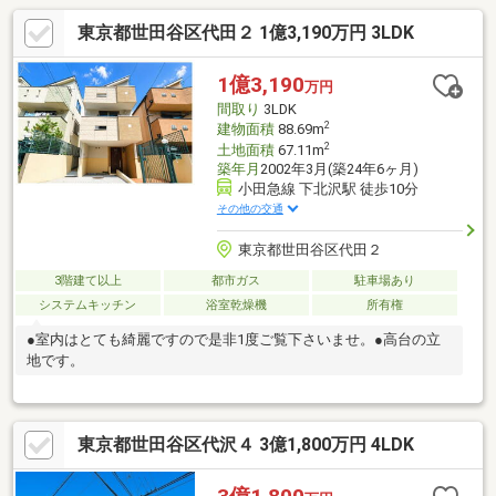
東京都世田谷区代田２ 1億3,190万円 3LDK
1億3,190
万円
間取り
3LDK
2
建物面積
88.69m
2
土地面積
67.11m
築年月
2002年3月(築24年6ヶ月)
小田急線 下北沢駅 徒歩10分
その他の交通
東京都世田谷区代田２
3階建て以上
都市ガス
駐車場あり
システムキッチン
浴室乾燥機
所有権
●室内はとても綺麗ですので是非1度ご覧下さいませ。●高台の立
地です。
東京都世田谷区代沢４ 3億1,800万円 4LDK