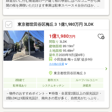
緑道沿いに佇む南道路の一戸建て桜の季節にはバルコニーから満
開の桜を満喫いただけます車庫は駐車スペース４台分のほか、裏
手には土地部分５０坪(状態良好な空アパート有)あり、ご自由に
お使いいただけます。３ＬＤＫ＋５Ｓ＋屋上＋小屋裏収納×２＋車
庫４台分と豊富な部屋数と収納も魅力です。オーナー様のこだわ
東京都世田谷区梅丘３ 1億1,980万円 3LDK
りが随所にみられ、特に４０帖超のＬＤＫは開放感があり魅力的
です。家族やペットと一緒に憩いの空間を演出してくれます。
1億1,980
万円
間取り
3LDK
2
建物面積
89.19m
2
土地面積
95.48m
築年月
2020年9月(築6年)
小田急線 梅ヶ丘駅 徒歩9分
その他の交通
東京都世田谷区梅丘３
2階建て
都市ガス
ルーフバルコニー
駐車場あり
システムキッチン
床暖房
－物件のおすすめポイント－▼特徴・全居室2面以上の採光設計・
2階LDKは3面採光設計、南向きの窓が多く、自然光がたっぷり入
る明るいリビングダイニング・LDKに床暖房を設置・LDを見渡せ
る対面式キッチンを採用、食洗機・浄水器付・水回り設備を2階に