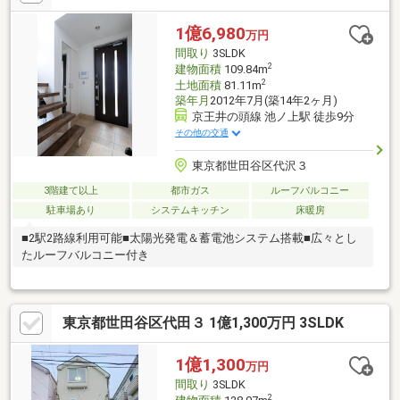
1億6,980
万円
間取り
3SLDK
2
建物面積
109.84m
2
土地面積
81.11m
築年月
2012年7月(築14年2ヶ月)
京王井の頭線 池ノ上駅 徒歩9分
その他の交通
東京都世田谷区代沢３
3階建て以上
都市ガス
ルーフバルコニー
駐車場あり
システムキッチン
床暖房
■2駅2路線利用可能■太陽光発電＆蓄電池システム搭載■広々とし
たルーフバルコニー付き
東京都世田谷区代田３ 1億1,300万円 3SLDK
1億1,300
万円
間取り
3SLDK
2