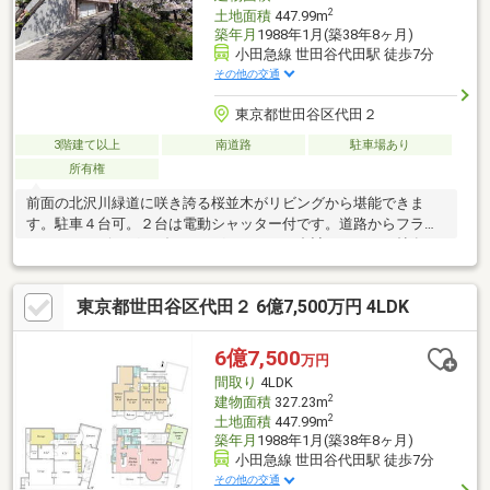
2
土地面積
447.99m
築年月
1988年1月(築38年8ヶ月)
小田急線 世田谷代田駅 徒歩7分
その他の交通
東京都世田谷区代田２
3階建て以上
南道路
駐車場あり
所有権
前面の北沢川緑道に咲き誇る桜並木がリビングから堪能できま
す。駐車４台可。２台は電動シャッター付です。道路からフラッ
トです。リビングとダイニングキッチンは合計で４８．３帖有り
ます。鉄筋コンクリート造の３階建で４ＬＤＫですが、約９．２
帖のワークショップ・約６．５帖のプレイルーム・約１８．４帖
東京都世田谷区代田２ 6億7,500万円 4LDK
の納戸・約１８帖の納戸・シューズインクローゼット等、多彩な
スペースと４台の駐車スペースがあります。
6億7,500
万円
間取り
4LDK
2
建物面積
327.23m
2
土地面積
447.99m
築年月
1988年1月(築38年8ヶ月)
小田急線 世田谷代田駅 徒歩7分
その他の交通