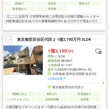
2階建て
南道路
都市ガス
駐車場あり
所有権
【ここに注目!!】◎玄関等各所に大理石貼り仕様◎電動シャッター
付駐車場(2台分)あり◎小屋裏収納約15㎡あり◎サウナ室あり◎1
階にピロティ―があり、多目的利用可 （上記駐車場の他に追加2
台分駐車可）◎収納多く、使い勝手良好
東京都世田谷区代田２ 1億3,190万円 3LDK
1億3,190
万円
間取り
3LDK
2
建物面積
88.69m
2
土地面積
67.11m
築年月
2002年3月(築24年6ヶ月)
小田急線 世田谷代田駅 徒歩5分
その他の交通
東京都世田谷区代田２
3階建て以上
都市ガス
駐車場あり
システムキッチン
浴室乾燥機
所有権
◇新宿駅まですぐいけます！◇駅から徒歩4分の立地で生活利便