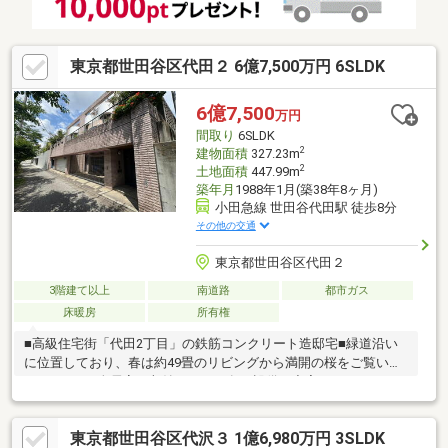
東京都世田谷区代田２ 6億7,500万円 6SLDK
6億7,500
万円
間取り
6SLDK
2
建物面積
327.23m
2
土地面積
447.99m
築年月
1988年1月(築38年8ヶ月)
小田急線 世田谷代田駅 徒歩8分
その他の交通
東京都世田谷区代田２
3階建て以上
南道路
都市ガス
床暖房
所有権
■高級住宅街「代田2丁目」の鉄筋コンクリート造邸宅■緑道沿い
に位置しており、春は約49畳のリビングから満開の桜をご覧いた
だけます。■全居室に収納があり、各種設備も充実しています。
■4台駐車可能なビルトインガレージ完備■お風呂場にはサウナ室
もございます。
東京都世田谷区代沢３ 1億6,980万円 3SLDK