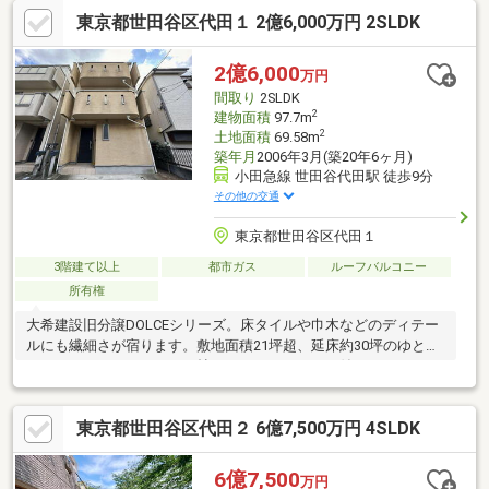
集約、家事動線良好・約7.3帖のシーズンストレージ有（建物面積
東京都世田谷区代田１ 2億6,000万円 2SLDK
に含みません）・カースペース1台分有(車種による)▼周辺環境・
世田谷区立山崎小学校 徒歩4分(約300m)・世田谷区立世田谷中学
校 徒歩5分(約380m)■ ご希望の住まい探しをお手伝いします
2億6,000
万円
━━━━━・・・物件の詳細・ご相談はお気軽にお問い合わせく
間取り
2SLDK
ださい。
2
建物面積
97.7m
2
土地面積
69.58m
築年月
2006年3月(築20年6ヶ月)
小田急線 世田谷代田駅 徒歩9分
その他の交通
東京都世田谷区代田１
3階建て以上
都市ガス
ルーフバルコニー
所有権
大希建設旧分譲DOLCEシリーズ。床タイルや巾木などのディテー
ルにも繊細さが宿ります。敷地面積21坪超、延床約30坪のゆとり
ある2LDK＋DEN。LDK17.8帖。ルーフバルコニー付き。
東京都世田谷区代田２ 6億7,500万円 4SLDK
6億7,500
万円