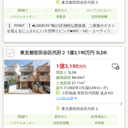
東京都世田谷区代田５
2階建て
都市ガス
ルーフバルコニー
システムキッチン
床暖房
浴室乾燥機
【 POINT 】■LDK約39.7帖の圧倒的な開放感 ご家族やゲスト
を迎えるにふさわしい大空間リビング■WIC・SIC・ユーティリテ
ィスペースを確保 収納力と機能性を兼ね備えた邸宅設計■太陽
光発電＋エネファーム搭載 環境性能と経済性を兼ね備えた先進
設備■各階に浴室・洗面・トイレを配置 来客時にも配慮された
東京都世田谷区代田２ 1億3,190万円 3LDK
ゆとりあるプラン【 AREA 】■3駅3路線利用可能の利便性 小
田急線「世田谷代田」駅徒歩3分の駅チカ◎ 都心へのアクセスに
優れたロケーション■閑静な住宅街が広がる代田エリア 駅近の
1億3,190
万円
利便性を享受しながら周辺は落ち着いた住宅街。 世田谷らしい
間取り
3LDK
穏やかな街並みが魅力♪
2
建物面積
88.69m
2
土地面積
67.11m
築年月
2002年3月(築24年6ヶ月)
小田急線 世田谷代田駅 徒歩4分
その他の交通
東京都世田谷区代田２
2階建て
都市ガス
駐車場あり
システムキッチン
浴室乾燥機
所有権