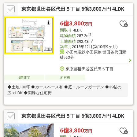
東京都世田谷区代田５丁目 6億3,800万円 4LDK
6億3,800
万円
間取り
4LDK
2
建物面積
287.2m
2
土地面積
392.43m
築年月
2015年12月(築10年9ヶ月)
小田急電鉄小田原線 世田谷代田駅
徒歩3分
東京都世田谷区代田５丁目
2階建て
所有権
◆土地100坪 ◆カースペース有 ◆庭・ルーフガーデン ◆39帖の
広々LDK ◆閑静な住宅街
東京都世田谷区代田５丁目 6億3,800万円 4LDK
6億3,800
万円