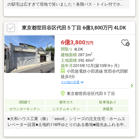
の邸宅は広すぎて現地で笑いました！各階バス・トイレ付でホテ
ル並みの贅沢空間、ぜひ一度見てみませんか？
東京都世田谷区代田５丁目 6億3,800万円 4LDK
6億3,800
万円
間取り
4LDK
2
建物面積
287.2m
2
土地面積
392.43m
築年月
2015年12月(築10年9ヶ月)
小田急電鉄小田原線 世田谷代田駅
徒歩3分
その他の交通
東京都世田谷区代田５丁目
2階建て
都市ガス
駐車場あり
カウンターキッチン
システムキッチン
床暖房
■大和ハウス工業（株）「xevoE」シリーズの注文住宅・ホームエ
レベーター設置■土地約118坪ゆとりのある敷地■陽光あふれる中
庭を望む約39.7帖のLDKスペース