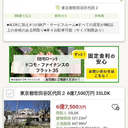
東京都世田谷区代田２
3階建て以上
都市ガス
所有権
■4LDKに加え4つの納戸・サービスルーム■すべての居室が8帖以
上の余裕のある間取り■車４台駐車可能（サイズ制限あり）
東京都世田谷区代田２ 6億7,500万円 3SLDK
6億7,500
万円
間取り
3SLDK
2
建物面積
327.23m
2
土地面積
447.99m