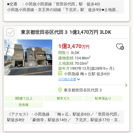
■交通 ：小田急小田原線「世田谷代田」駅 徒歩4分
小田急小田原線・京王井の頭線「下北沢」駅 徒歩9分■土地面
積 ： 67.11m2（約20.30坪）■建物面積 ： 88.69m2（約26.82
坪）■間取り ： 3LDK+駐車場1台 ※車種による■建築年
月 ： 2002年(平成14年)3月 ■2階洋室にはトップライト(天窓)■リ
東京都世田谷区代田３ 1億3,470万円 3LDK
フォーム歴および新規リフォームあり■各居室には大容量の収納
スペース
1億3,470
万円
間取り
3LDK
2
建物面積
134.86m
2
土地面積
70.03m
築年月
1997年12月(築28年9ヶ月)
小田急線 梅ヶ丘駅 徒歩6分
その他の交通
東京都世田谷区代田３
3階建て以上
都市ガス
駐車場あり
所有権
《アクセス》・小田急線 「梅ヶ丘」駅徒歩6分／「世田谷代田」
駅徒歩8分 「豪徳寺」駅徒歩14分／ 下北沢」駅徒歩17分・京
王井の頭線 「新代田」駅徒歩13分／「東松原」駅徒歩15分
「下北沢」駅徒歩16分・東急世田谷線 「山下」駅徒歩14分／