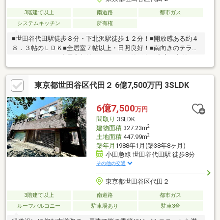
3階建て以上
南道路
都市ガス
システムキッチン
所有権
■世田谷代田駅徒歩８分・下北沢駅徒歩１２分！■開放感ある約４
８．３帖のＬＤＫ■全居室７帖以上・日照良好！■南向きのテラ
ス・バルコニー■全居室収納＋２ＷＩＣ＋納戸有！充実の収納！■
各階にトイレ有■広々としたエントランスコート■来客用にも嬉し
い、ビルトインガレージ４台分有！～周辺環境～・スーパー、コ
東京都世田谷区代田２ 6億7,500万円 3SLDK
ンビニ徒歩３分！・コジマ×ビッグカメラ若林店徒歩１０分！・
「代田小学校」徒歩１３分！・郵便局徒歩１０分！・「羽根木公
園」徒歩圏内♪CENTURY21住新センターではきめ細やかなサービ
6億7,500
万円
スで安心のサポート体制を敷いております。■経験豊富な知識を
間取り
3SLDK
持つローンアドバイザー多数
2
建物面積
327.23m
2
土地面積
447.99m
築年月
1988年1月(築38年8ヶ月)
小田急線 世田谷代田駅 徒歩8分
その他の交通
東京都世田谷区代田２
3階建て以上
南道路
都市ガス
ルーフバルコニー
駐車場あり
駐車3台