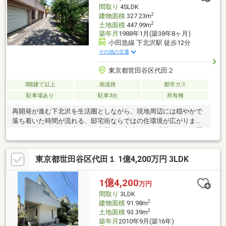
間取り
4SLDK
2
建物面積
327.23m
2
土地面積
447.99m
築年月
1988年1月(築38年8ヶ月)
小田急線 下北沢駅 徒歩12分
その他の交通
東京都世田谷区代田２
3階建て以上
南道路
都市ガス
駐車場あり
駐車3台
所有権
再開発が進む下北沢を生活圏としながら、現地周辺には穏やかで
落ち着いた時間が流れる、邸宅街ならではの住環境が広がりま
す。代田エリアは、古くから良質な住宅地として成熟してきた歴
史を持ち、ゆとりある邸宅が建ち並ぶ、世田谷らしい品格と静け
さを備えた街並みが形成されています。また、南傾斜の地勢によ
東京都世田谷区代田１ 1億4,200万円 3LDK
る陽当たりや開放感にも優れ、明るく心地よい住空間を実現でき
るポテンシャルも魅力の一つです。さらに、最大4台駐車可能なゆ
とりあるカースペースを確保しており、複数台所有やゲスト利用
1億4,200
万円
にも対応可能。都心へのアクセス利便と、穏やかな住環境を兼ね
間取り
3LDK
備えた、希少性の高い邸宅地です。
2
建物面積
91.98m
2
土地面積
93.39m
築年月
2010年9月(築16年)