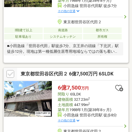
築年月
1988年1月(築38年8ヶ月)
小田急線 世田谷代田駅 徒歩7分
その他の交通
東京都世田谷区代田２
3階建て以上
南道路
都市ガス
駐車場あり
システムキッチン
所有権
■小田急線「世田谷代田」駅徒歩7分、京王井の頭線「下北沢」駅
徒歩12分。現地は第一種低層住居専用地域ならではの落ち着いた
戸建街が広がります。■ 前面道路より地盤面が約3.0m高くなって
いるため、外からの視線を気にせず過ごせる開放的な住環境を実
現しました。南側道路に面した立地が、室内に豊かな陽光を導き
東京都世田谷区代田２ 6億7,500万円 6SLDK
ます。■ 全居室に南向きの窓を配し、日当たりを重視した設計を
採用。約7.3畳の和室は客間としてはもちろん、リビングと一体化
させることでより広大な空間を演出可能です。■ 大切な愛車を雨
6億7,500
万円
風から守るビルトイン車庫に加え、来客時にも重宝する計2台分の
間取り
6SLDK
カースペースを確保。
2
建物面積
327.23m
2
土地面積
447.99m
築年月
1988年1月(築38年8ヶ月)
小田急線 世田谷代田駅 徒歩8分
その他の交通
東京都世田谷区代田２