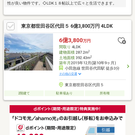
性が良い物件です。◇LDK１８帖以上で広々と生活できます。
東京都世田谷区代田５ 6億3,800万円 4LDK
6億3,800
万円
間取り
4LDK
2
建物面積
287.2m
2
土地面積
392.43m
築年月
2015年12月(築10年9ヶ月)
小田急線 世田谷代田駅 徒歩3分
その他の交通
東京都世田谷区代田５
2階建て
駐車場あり
所有権