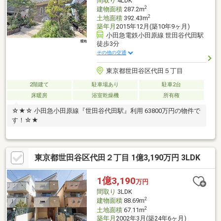
間取り
4LDK
2
建物面積
287.2m
2
土地面積
392.43m
築年月
2015年12月(築10年9ヶ月)
小田急電鉄小田原線 世田谷代田駅
徒歩3分
その他の交通
東京都世田谷区代田５丁目
2階建て
駐車場あり
駐車2台
床暖房
浴室乾燥機
所有権
☆★☆ 小田急小田原線『世田谷代田駅』利用 63800万円の物件で
す！☆★
東京都世田谷区代田２丁目 1億3,190万円 3LDK
1億3,190
万円
間取り
3LDK
2
建物面積
88.69m
2
土地面積
67.11m
築年月
2002年3月(築24年6ヶ月)