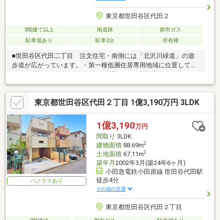
東京都世田谷区代田２
3階建て以上
南道路
都市ガス
駐車場あり
駐車2台
所有権
■世田谷区代田二丁目 注文住宅・南側には「北沢川緑道」の遊
歩道が広がっています。・第一種低層住居専用地域に位置してい
ます。■様々な用途に利用可能な間取り・（建物延面積）327.23㎡
／（間取）4LDK＋4S ■２路線２駅ご利用可能・小田急小田原
線、京王井の頭線「下北沢」駅 徒歩12分・小田急小田原線「世
東京都世田谷区代田２丁目 1億3,190万円 3LDK
田谷区代田」駅 徒歩6分■２台駐車可能な電動シャッター付「車
庫」有・様々な用途ご利用いただける「ピロティ」に、追加で自
動車２台を駐車することも可能です！※敷地内北側にアパート
1億3,190
万円
有。（全空室）築年月：1968年4月／建物延面積：153.98㎡／構
間取り
3LDK
造：RC造2階建
2
建物面積
88.69m
2
土地面積
67.11m
築年月
2002年3月(築24年6ヶ月)
小田急電鉄小田原線 世田谷代田駅
徒歩4分
パノラマあり
その他の交通
東京都世田谷区代田２丁目