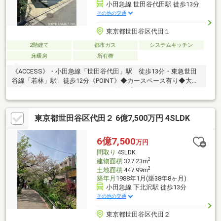
小田急線 世田谷代田駅 徒歩13分
その他の交通
東京都世田谷区代田１
2階建て
都市ガス
システムキッチン
床暖房
所有権
《ACCESS》・小田急線「世田谷代田」駅 徒歩13分・東急世田
谷線「若林」駅 徒歩12分《POINT》◆カースペース有り◆大き
なハイサイドライトがあり、明るく開放感のあるLD・Ｋ！◆ゆと
りあるキッチンスペース（4.0畳）◆旧大成建設ハウジング施工の
注文住宅◆各洋室5畳以上あり、利便性の高い間取り◆LDK・洗
東京都世田谷区代田２ 6億7,500万円 4SLDK
面・1階洋室部分5.2畳×2部屋に床暖房付◆納戸、小屋裏収納、ラ
ンドリースペース付き！◆ゆとりあるバルコニー！◆トイレ2箇
所◎◆お庭付戸建て◆若林折返所バス停まで徒歩4分！若林折返
6億7,500
万円
所バス停は始発であり、本数も多く渋谷まで座りながらいけま
間取り
4SLDK
す！
2
建物面積
327.23m
2
土地面積
447.99m
築年月
1988年1月(築38年8ヶ月)
小田急線 下北沢駅 徒歩13分
その他の交通
東京都世田谷区代田２