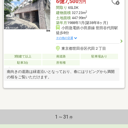
6億7,500
万円
間取り
6SLDK
2
建物面積
327.23m
2
土地面積
447.99m
築年月
1988年1月(築38年8ヶ月)
小田急電鉄小田原線 世田谷代田駅
徒歩8分
その他の交通
東京都世田谷区代田２丁目
3階建て以上
南道路
駐車場あり
駐車3台
所有権
南向きの道路は緑道沿いとなっており、春にはリビングから満開
の桜をご覧いただけます。
1～31
件