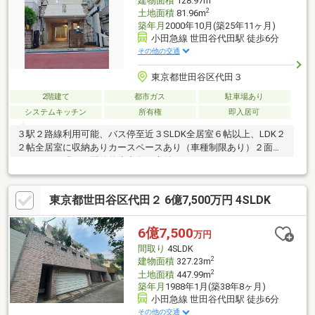
建物面積
128.97m
2
土地面積
81.96m
築年月
2000年10月(築25年11ヶ月)
小田急線 世田谷代田駅 徒歩6分
その他の交通
東京都世田谷区代田３
2階建て
都市ガス
駐車場あり
システムキッチン
所有権
即入居可
３駅２路線利用可能、バス停至近３SLDK全居室６帖以上、LDK２
２帖全居室に収納ありカースペースあり（車種制限あり）２面バ
ルコニーで明るく開放的南東向き庭付きルーフバルコニーあり
東京都世田谷区代田２ 6億7,500万円 4SLDK
6億7,500
万円
間取り
4SLDK
2
建物面積
327.23m
2
土地面積
447.99m
築年月
1988年1月(築38年8ヶ月)
小田急線 世田谷代田駅 徒歩6分
その他の交通