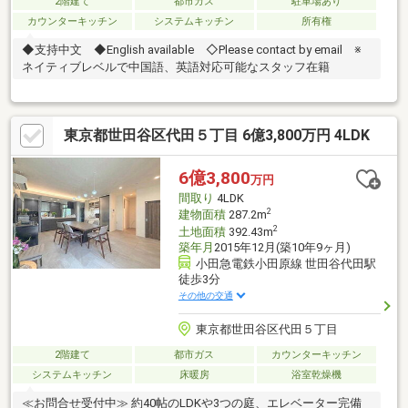
2階建て
都市ガス
駐車場あり
カウンターキッチン
システムキッチン
所有権
◆支持中文 ◆English available ◇Please contact by email ※
ネイティブレベルで中国語、英語対応可能なスタッフ在籍
東京都世田谷区代田５丁目 6億3,800万円 4LDK
6億3,800
万円
間取り
4LDK
2
建物面積
287.2m
2
土地面積
392.43m
築年月
2015年12月(築10年9ヶ月)
小田急電鉄小田原線 世田谷代田駅
徒歩3分
その他の交通
東京都世田谷区代田５丁目
2階建て
都市ガス
カウンターキッチン
システムキッチン
床暖房
浴室乾燥機
≪お問合せ受付中≫ 約40帖のLDKや3つの庭、エレベーター完備