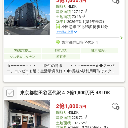
3億1,800
万円
間取り
4LDK
2
建物面積
127.17m
2
土地面積
70.18m
築年月
2026年3月(築1年未満)
小田急線 下北沢駅 徒歩14分
その他の交通
東京都世田谷区代沢４
3階建て以上
都市ガス
駐車場あり
システムキッチン
所有権
☆―――――・・・ 物件の特徴 ・・・―――――☆◆スーパ
ー、コンビニも近く生活環境良好！◆2路線5駅利用可能でアクセ
ス良好！◆広々ルーフバルコニーで、ドッグランも可能！◆晴れ
の日は、スカイツリーと東京タワーが見れます！◆駐車スペース
やバイク置き場、駐輪場がございます！◆角地で開放感、陽当た
東京都世田谷区代沢４ 2億1,800万円 4SLDK
り良好！まずは、現地をご案内させていただきます！
☆―――――・・・ ―☆― ・・・―――――☆
2億1,800
万円
間取り
4SLDK
2
建物面積
228.72m
2
土地面積
107.76m
築年月
1976年1月(築50年8ヶ月)