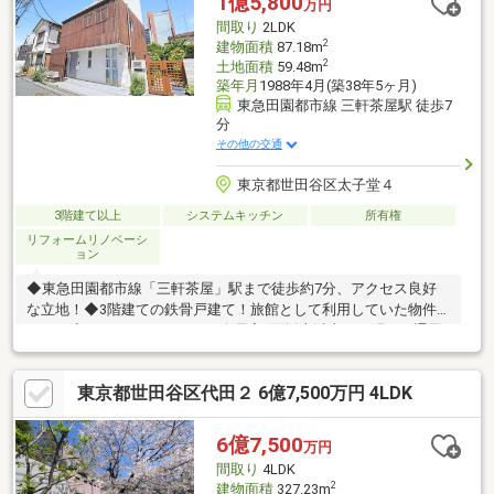
1億5,800
万円
を入れたり、建物見積もスピーディー。他社ハウスメーカー、リ
間取り
2LDK
フォーム会社等もご紹介可能。
2
建物面積
87.18m
2
土地面積
59.48m
築年月
1988年4月(築38年5ヶ月)
東急田園都市線 三軒茶屋駅 徒歩7
分
その他の交通
東京都世田谷区太子堂４
3階建て以上
システムキッチン
所有権
リフォームリノベーシ
ョン
◆東急田園都市線「三軒茶屋」駅まで徒歩約7分、アクセス良好
な立地！◆3階建ての鉄骨戸建て！旅館として利用していた物件
です！◆ゆとりのある2LDK！全居室2面採光以上で、明るく通風
良好、開放感のある室内です！◆明るく風通しの良い2階ワンフ
ロアのLDK！映画鑑賞も可能なスクリーン付き！◆2025年12月に
東京都世田谷区代田２ 6億7,500万円 4LDK
フルリフォームを実施済み！きれいな物件となっております！◆
バルコニーは2箇所にございます！キッチンからも出入りが可能で
家事動線良好！◆家具・消防設備など譲渡、既存業者なども引き
6億7,500
万円
継ぎ可能！お気軽にお問い合わせください！◆お買い物に便利な
間取り
4LDK
「まいばすけっと三軒茶屋駅西店」まで徒歩約2分！
2
建物面積
327.23m