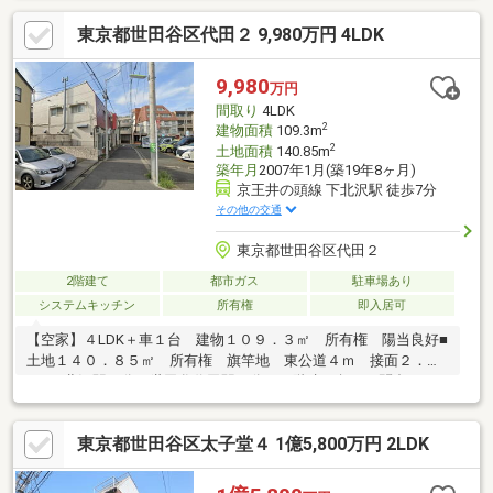
「若林」駅徒歩16分《ライフインフォメーション》◇区立山崎小
東京都世田谷区代田２ 9,980万円 4LDK
学校／ 610ｍ◇区立世田谷中学校／ 720ｍ◇羽根木公園／
400ｍ◇区立梅丘図書館／ 420ｍ◆ワイズマート 梅ヶ丘店／
420ｍ◆業務スーパー 梅ヶ丘店／ 440ｍ◆Odakyu OX 梅ヶ丘
9,980
万円
店／ 440ｍ◆サミットストア 梅ヶ丘店／ 620ｍ
間取り
4LDK
2
建物面積
109.3m
2
土地面積
140.85m
築年月
2007年1月(築19年8ヶ月)
京王井の頭線 下北沢駅 徒歩7分
その他の交通
東京都世田谷区代田２
2階建て
都市ガス
駐車場あり
システムキッチン
所有権
即入居可
【空家】４LDK＋車１台 建物１０９．３㎡ 所有権 陽当良好■
土地１４０．８５㎡ 所有権 旗竿地 東公道４ｍ 接面２．４
ｍ■下北沢駅７分 世田谷代田駅２分 ２階建お急ぎの問合せは
下記にお電話くださいませ。永田工務店不動産部TEL：０４４－
５８９－８００８＝＝＝＝＝永田工務店 不動産部とは＝＝＝＝
東京都世田谷区太子堂４ 1億5,800万円 2LDK
＝（1）不動産経験豊富な社員のみ在籍。お客様のペースにあった
物件探しサポートをお約束。（2）工務店ならではの建築やリフォ
ーム知識は勿論のこと。一級建築士が常駐なので、ご希望プラン