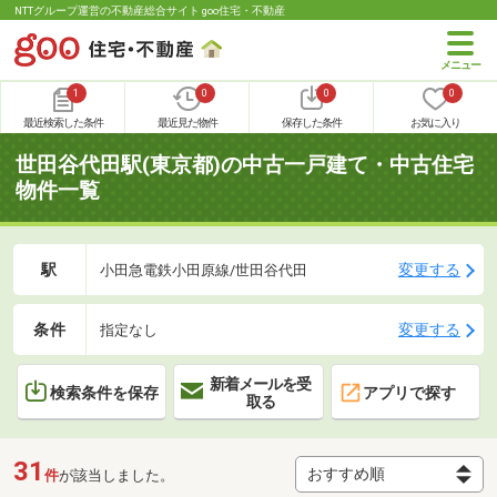
NTTグループ運営の不動産総合サイト goo住宅・不動産
1
0
0
0
最近検索した条件
最近見た物件
保存した条件
お気に入り
世田谷代田駅(東京都)の中古一戸建て・中古住宅
物件一覧
駅
変更する
小田急電鉄小田原線/世田谷代田
条件
変更する
指定なし
新着メールを受
検索条件を保存
アプリで探す
取る
31
件
が該当しました。