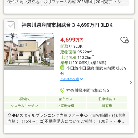
便性の高い好立地～◇リフォーム内容-2026年4月20日完了-・シス
テムキッチン・浄水器・食洗機付き；W2590・ユニットバス・追
焚・換気乾燥機付き；1616・洗面化粧台・洗濯用水栓・温水洗浄
便座一体型便器 1F2F・照明器具・スイッチコンセント・建具・
神奈川県座間市相武台３ 4,699万円 3LDK
インターホン・フローリング・CF・クロス・外壁・屋根塗装
etc・・・〇地元密着のセンチュリー21中央ハウジングならではの
各駅ごとの主要商業施設や美味しいごはん屋さん情報もございま
4,699
万円
す！まずはフリーダイヤル0120-78-2121お気軽にお問合せ下さ
間取り
3LDK
い！
2
建物面積
95.22m
2
土地面積
110.26m
築年月
2010年9月(築16年)
小田急小田原線 相武台前駅 徒歩9
分
その他の交通
神奈川県座間市相武台３
2階建て
都市ガス
駐車場あり
システムキッチン
浴室乾燥機
所有権
◇◆Mスタイルプランニング内覧ツアー◆◇（目安時間）(1)現地
内覧：（15分～）(2)不動産購入についてご相談：（30分～）◆内
容：住宅ローン、ご希望条件のヒアリング◆ご希望条件に合った
物件情報の閲覧サポート～【お客様のマイホームってどんなイメ