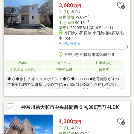
乾燥など充実の住宅設備類が整っています。◎学校関係や公園、
3,680
万円
商業施設、病院、役所などが整った利便性に優れた立地！＜交通
間取り
3LDK
アクセス＞ 小田急小田原線「相武台前」駅徒歩7分
2
建物面積
79.07m
2
土地面積
90.15m
築年月
2010年8月(築16年1ヶ月)
小田急小田原線 小田急相模原駅 徒
歩15分
その他の交通
神奈川県相模原市南区南台６
2階建て
都市ガス
駐車場あり
システムキッチン
浴室乾燥機
所有権
◆◇◆物件のオススメポイント◆◇◆↓↓↓↓↓↓↓■教育施設がすべ
て10分以内で親御様も安心です♪■近隣には公園も点在し住環境良
好♪■教育施設がすべて10分以内で親御様も安心です♪■１階・２階
共に南側からの日当たり良好です♪■上質な家並みと閑静な住環境
が守られた住居専用地域の永住の地♪■通り抜けする車両の少ない
神奈川県大和市中央林間西６ 4,380万円 4LDK
静かな前面道路はお子様に安心♪拘りをディレクションした空間設
計が住まう人を魅了します♪手に入る欲しかった立地♪限られた立
地の中から選ぶより、今まで建てられてきた数多くの住宅の中か
4,380
万円
ら選べるのも中古物件の魅力。資産性・利便性の良い物件を手に
間取り
4LDK
入れよう♪
2
建物面積
89.42m