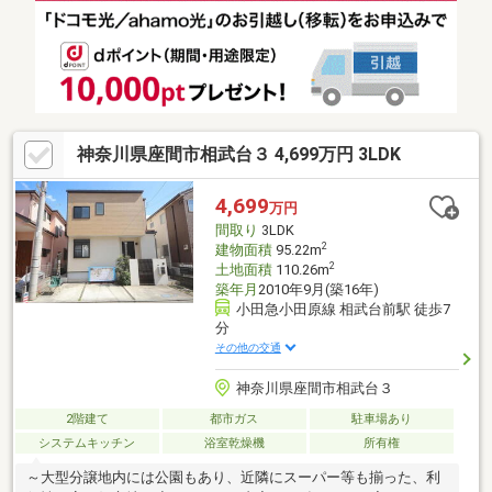
神奈川県座間市相武台３ 4,699万円 3LDK
4,699
万円
間取り
3LDK
2
建物面積
95.22m
2
土地面積
110.26m
築年月
2010年9月(築16年)
小田急小田原線 相武台前駅 徒歩7
分
その他の交通
神奈川県座間市相武台３
2階建て
都市ガス
駐車場あり
システムキッチン
浴室乾燥機
所有権
～大型分譲地内には公園もあり、近隣にスーパー等も揃った、利