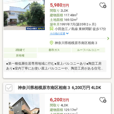
ッチン、洗面化粧台交換2017年11月・・・１階トイレ（壁紙貼替
5,980
万円
含む）交換2017年1月・・・キッチンのコンロ交換
間取り
2LDK
2
建物面積
117.48m
2
土地面積
169.52m
築年月
1991年7月(築35年2ヶ月)
小田急江ノ島線 東林間駅 徒歩17分
その他の交通
神奈川県相模原市南区相南３
2階建て
都市ガス
ルーフバルコニー
所有権
●第一種低層住居専用地域に佇む●屋上バルコニーあり●陶芸工房
あり●室内丁寧にお使い屋上バルコニーや、陶芸工房がある住宅
です。天然木を多く使用しております。特に本物件は、インター
ネット情報では伝えきれない部分が多いためぜひご内見をおすす
め致します。百聞は一見に如かずの、大変おすすめ物件です。
神奈川県相模原市南区相南３ 6,200万円 4LDK
6,200
万円
間取り
4LDK
2
建物面積
129.17m
2