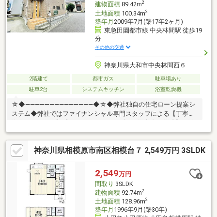
2
建物面積
89.42m
2
土地面積
100.34m
築年月
2009年7月(築17年2ヶ月)
東急田園都市線 中央林間駅 徒歩19
分
その他の交通
神奈川県大和市中央林間西６
2階建て
都市ガス
駐車場あり
駐車2台
システムキッチン
浴室乾燥機
☆◆――――――――――――――◆☆◆弊社独自の住宅ローン提案シ
ステム◆弊社ではファイナンシャル専門スタッフによる【丁寧な
資金アドバイス】【ファイナンシャルプラン提案書の作成】を随
時行っております。意外に知らないお客様が多い【定年時の住宅
ローン残高】【住宅購入者だけが加入できる無料の生命保険】
神奈川県相模原市南区相模台７ 2,549万円 3SLDK
【１３年間もらえる、国からの特別ボーナス】これから多くなる
【教育費】住宅を買った後から始まる【住宅ローン返済】６５歳
以上から必要になる【老後の費用負担】住宅探しの【このタイミ
2,549
万円
ング】で不安な部分を明確にしていきませんか？？
間取り
3SLDK
☆◆――――――――――――――◆☆
2
建物面積
92.74m
2
土地面積
128.96m
築年月
1996年9月(築30年)