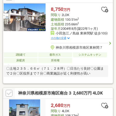
っており、日々のお買い物に便利な施設です。・【セブンイレブ
ン相模原南台2丁目店】（約400ｍ）・【林間第2公園】（約320
8,750
万円
ｍ）
間取り
2LDK
2
建物面積
130.51m
2
土地面積
235.66m
築年月
2004年8月(築22年1ヶ月)
小田急江ノ島線 東林間駅 徒歩10分
その他の交通
神奈川県相模原市南区東林間７
2階建て
都市ガス
システムキッチン
床暖房
所有権
〇土地２３５．６６㎡（７１．２８坪）〇日当たり良好〇公園ま
で２分〇区役所まで７分〇商業施設が近く利便性が高い
神奈川県相模原市南区南台３ 2,680万円 4LDK
2,680
万円
間取り
4LDK
2
建物面積
108.17m