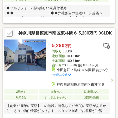
◆フルリフォーム済×嬉しい家具付販売
◆◆――――――――――――――◆◆弊社独自の住宅ローン提案シス
テム◆弊社ではＦＰ専門スタッフによる【丁寧な資金アドバイ
ス】【ＦＰ提案書の作成】を随時行っております。意外に知らな
いお客様が多い【定年時の住宅ローン残高】【住宅購入者だけが
神奈川県相模原市南区東林間６ 5,280万円 3SLDK
加入できる無料の生命保険】【１３年間もらえる、国からの特別
ボーナス】これから多くなる【教育費】住宅を買った後から始ま
る【住宅ローン返済】６５歳以上から必要になる【老後の費用負
5,280
万円
担】住宅探しの【このタイミング】で不安な部分を明確にしてい
間取り
3SLDK
きませんか？？◆――――――――――――――◆
2
建物面積
100.31m
2
土地面積
100.31m
築年月
2008年8月(築18年1ヶ月)
小田急江ノ島線 東林間駅 徒歩6分
その他の交通
神奈川県相模原市南区東林間６
2階建て
都市ガス
駐車場あり
駐車2台
システムキッチン
浴室乾燥機
【創業42周年の実績】この地域に特化して42年間の実績があるか
らこその、物件情報があります。スタッフ30名でお客様がご覧に
なったことのない情報を多数ご用意しております。ご案内・詳細