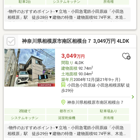
駐車2台
システムキッチン
所有権
-物件のおすすめポイント-▼立地・小田急電鉄小田原線「小田急
相模原」駅 徒歩28分▼建物の特徴・建物面積92.74平米、木造2
階建3SLDK戸建・駐車スペース2台分あり ※車種による制限あり
▼お部屋の特徴・約18.0帖のLDKは開放感あり・全居室二面採光
で明るく快適な空間・1か所に水まわりを集中させ、生活に配慮し
神奈川県相模原市南区相模台７ 3,049万円 4LDK
た間取り▼設備・お料理に集中しやすい壁付けキッチン・浴室に
も窓を設置し快適なバスタイム・トイレには温水洗浄便座付▼リ
フォーム実施（2026年9月）・キッチン、トイレ、洗面所、給湯
3,049
万円
器・床、壁・外壁、屋根塗装・白蟻点検・ハウスクリーニング
間取り
4LDK
他
2
建物面積
92.74m
2
土地面積
93.04m
築年月
2004年12月(築21年9ヶ月)
小田急小田原線 小田急相模原駅 徒
歩29分
神奈川県相模原市南区相模台７
2階建て
都市ガス
駐車場あり
システムキッチン
浴室乾燥機
所有権
-物件のおすすめポイント-▼立地・小田急電鉄小田原線「小田急
相模原」駅 徒歩29分▼建物の特徴・建物面積92.74平米、木造2
階建4LDK戸建・駐車スペース1台分あり ※車種による制限あり・