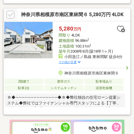
な資料のご請求はお気軽にどうぞ♪☆フリーダイヤル：０１２０
－６２－４３１３インターネット、チラシなどに掲載できない物
神奈川県相模原市南区東林間６ 5,280万円 4LDK
件も多数ございます！
5,280
万円
間取り
4LDK
2
建物面積
96.88m
2
土地面積
100.31m
築年月
2008年8月(築18年1ヶ月)
小田急江ノ島線 東林間駅 徒歩6分
その他の交通
神奈川県相模原市南区東林間６
2階建て
都市ガス
駐車場あり
駐車2台
システムキッチン
浴室乾燥機
☆◆――――――――――――――◆☆◆弊社独自の住宅ローン提案シ
ステム◆弊社ではファイナンシャル専門スタッフによる【丁寧な
資金アドバイス】【ファイナンシャルプラン提案書の作成】を随
時行っております。意外に知らないお客様が多い【定年時の住宅
ローン残高】【住宅購入者だけが加入できる無料の生命保険】
【１３年間もらえる、国からの特別ボーナス】これから多くなる
【教育費】住宅を買った後から始まる【住宅ローン返済】６５歳