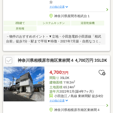
分
その他の交通
神奈川県座間市相武台１
2階建て
システムキッチン
浴室乾燥機
所有権
－物件のおすすめポイント－▼立地・小田急電鉄小田原線「相武
台前」徒歩7分・駅まで平坦▼特徴・2021年7月築・自然なコミュ
ニケーションを育むリビング階段仕様・ご家族を見守りながら家
事ができる対面式キッチン・各洋室に収納スペース有・各階にト
イレ有、来客時も気兼ねなく使用可・駐車場有(車種による)▼設
神奈川県相模原市南区東林間４ 4,700万円 3SLDK
備・浴室乾燥機・TVモニタ付インターホン▼周辺環境・まいばす
けっと座間相武台1丁目店 徒歩3分(約230m)・相武台1丁目公園 徒
歩3分(約180m)■ ご希望の住まい探しをお手伝いします
4,700
万円
━━━━━・・・物件の詳細・ご相談はお気軽にお問い合わせく
間取り
3SLDK
ださい。
2
建物面積
118.2m
2
土地面積
65.24m
築年月
2022年2月(築4年7ヶ月)
小田急江ノ島線 東林間駅 徒歩8分
その他の交通
神奈川県相模原市南区東林間４