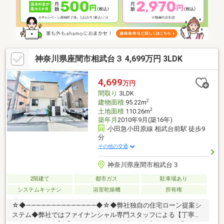
以上から必要になる【老後の費用負担】住宅探しの【このタイミ
ング】で不安な部分を明確にしていきませんか？？
☆◆――――――――――――――◆☆
神奈川県座間市相武台３ 4,699万円 3LDK
4,699
万円
間取り
3LDK
2
建物面積
95.22m
2
土地面積
110.26m
築年月
2010年9月(築16年)
小田急小田原線 相武台前駅 徒歩9
分
その他の交通
神奈川県座間市相武台３
2階建て
都市ガス
駐車場あり
システムキッチン
浴室乾燥機
所有権
☆◆――――――――――――――◆☆◆弊社独自の住宅ローン提案シ
ステム◆弊社ではファイナンシャル専門スタッフによる【丁寧な