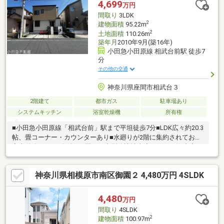
装【その他】照明器具、ハウスクリーニング 他◆周辺環境◆・
4,699
万円
業務スーパー相武台店まで徒歩3分・sanwa相武台店まで徒歩5
間取り
3LDK
分・座間市立相武台東小学校まで徒歩5分
2
建物面積
95.22m
2
土地面積
110.26m
築年月
2010年9月(築16年)
小田急小田原線 相武台前駅 徒歩7
分
その他の交通
神奈川県座間市相武台３
2階建て
都市ガス
駐車場あり
システムキッチン
浴室乾燥機
所有権
■小田急小田原線「相武台前」駅まで平坦徒歩7分■LDK広々約20.3
帖、畳コーナー・カウンターあり■水廻りが2階に集約されており
家事動線スムーズ■全128区画の大型分譲地内◆リフォーム内容
◆【水廻り】浴室、キッチン、洗面化粧台、洗濯用水栓、トイレ
【床・壁・天井】フローリング張(LDK、洋室全室、廊下、玄関)、
神奈川県相模原市南区御園２ 4,480万円 4SLDK
CF張(洗面室、1・2階トイレ)、クロス貼【外装】外壁・屋根塗装
【その他】照明器具、スイッチ・コンセント、建具、インターホ
ン、ハウスクリーニング◆周辺環境◆・業務スーパー相武台店ま
4,480
万円
で徒歩3分・スーパー三和相武台店まで徒歩5分・座間市立相武台
間取り
4SLDK
東小学校まで徒歩5分
2
建物面積
100.97m