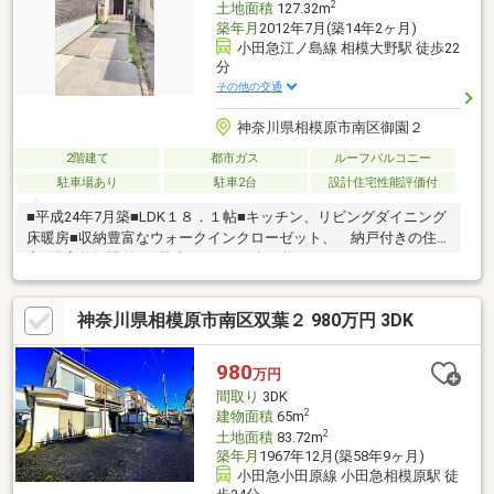
2
土地面積
127.32m
築年月
2012年7月(築14年2ヶ月)
小田急江ノ島線 相模大野駅 徒歩22
分
その他の交通
神奈川県相模原市南区御園２
2階建て
都市ガス
ルーフバルコニー
駐車場あり
駐車2台
設計住宅性能評価付
■平成24年7月築■LDK１８．１帖■キッチン、リビングダイニング
床暖房■収納豊富なウォークインクローゼット、 納戸付きの住
宅■浴室乾燥機付き■駐車スペース2台可能
神奈川県相模原市南区双葉２ 980万円 3DK
980
万円
間取り
3DK
2
建物面積
65m
2
土地面積
83.72m
築年月
1967年12月(築58年9ヶ月)
小田急小田原線 小田急相模原駅 徒