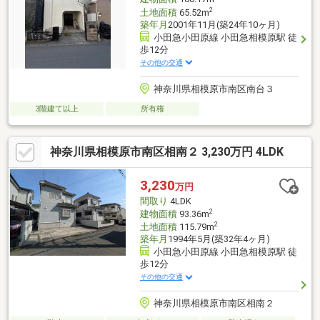
2
土地面積
65.52m
築年月
2001年11月(築24年10ヶ月)
小田急小田原線 小田急相模原駅 徒
歩12分
その他の交通
神奈川県相模原市南区南台３
3階建て以上
所有権
神奈川県相模原市南区相南２ 3,230万円 4LDK
3,230
万円
間取り
4LDK
2
建物面積
93.36m
2
土地面積
115.79m
築年月
1994年5月(築32年4ヶ月)
小田急小田原線 小田急相模原駅 徒
歩12分
その他の交通
神奈川県相模原市南区相南２