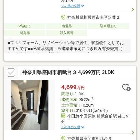
歩24分
その他の交通
神奈川県相模原市南区双葉２
2階建て
南道路
駐車場あり
所有権
即入居可
■フルリフォーム、リノベーション等で居住、収益物件としてお
すすめです■■私道承諾無、再建築未確定につき現況有姿売買（契
約不適合責任免責）■【横浜のハウスネット】０１２０-４１１-３
０６（通話料無料）・住所だけ知りたい、1件だけ見たいもOK・
現地集合現地解散、zoomでリモート見学もOK・Googleクチコミ
神奈川県座間市相武台３ 4,699万円 3LDK
評価4.8の優良店・１都３県の不動産売却も得意な会社・しつこい
営業一切なしの安心店
4,699
万円
間取り
3LDK
2
建物面積
95.22m
2
土地面積
110.26m
築年月
2010年9月(築16年)
小田急小田原線 相武台前駅 徒歩9
分
その他の交通
神奈川県座間市相武台３