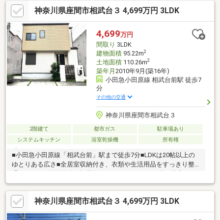
ージ？】～◆広いリビングで楽しい食事！◆毎月支払う費用はど
神奈川県座間市相武台３ 4,699万円 3LDK
のくらいになるの。◆不動産の購入は不安があって色々心配。不
動産購入は夢もあるけど、悩みや不安もありますね。少しでもお
客様に寄り添える、頼って良かったと思えるそんな営業でいいご
4,699
万円
提案ができたらと思っています。是非、お気軽にお立ち寄りくだ
間取り
3LDK
さい。
2
建物面積
95.22m
2
土地面積
110.26m
築年月
2010年9月(築16年)
小田急小田原線 相武台前駅 徒歩7
分
その他の交通
神奈川県座間市相武台３
2階建て
都市ガス
駐車場あり
システムキッチン
浴室乾燥機
所有権
■小田急小田原線「相武台前」駅まで徒歩7分■LDKは20帖以上の
ゆとりある広さ■全居室収納付き、衣類や生活用品をすっきり整
理できます■前面道路は幅員約6mとゆとりがあり、車の出入りが
スムーズに行えます◆リフォーム内容◆【水廻り】キッチン(浄水
器・食洗機付き)、浴室(追焚き、換気乾燥機付き)、洗面室、トイ
神奈川県座間市相武台３ 4,699万円 3LDK
レ【内装】フローリング(LDK・全洋室・廊下・玄関)、クッション
フロア(洗面室・トイレ)、クロス貼、建具【外装】外壁・屋根塗