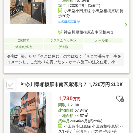
土地面積
167.64m
築年月
2020年9月(築6年)
小田急小田原線 小田急相模原駅 徒
歩20分
その他の交通
神奈川県相模原市南区相南３
2階建て
システムキッチン
オール電化
浴室乾燥機
所有権
令和2年築、ただ「そこに住む」のではなく「そこで暮らす」事を
イメージし、こだわりを貫いたタマホーム施工の注文住宅。小田
急小田急線・江ノ島線の2路線利用可、3駅徒歩20分圏内の好アク
セス。4LDK＋書斎にバルコニー2面＆ウッドデッキ付き。全居室
収納・SIC・廊下収納など豊富な収納力も魅力。ダークウッドで統
神奈川県相模原市南区麻溝台７ 1,730万円 2LDK
一した上質な空間と、徒歩10分圏内に小学校・保育園・公園が揃
う住環境を兼ね備えた一邸です。※住み替えの為、引渡日は2027
年3月末以降となります。※現況と図面に相違がある場合は現況を
1,730
万円
優先とします
間取り
2LDK
2
建物面積
67.84m
2
土地面積
44.57m
築年月
2004年9月(築22年)
小田急小田原線 小田急相模原駅 バ
ス17分/「麻溝台」バス停 停歩7分