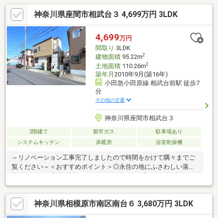
神奈川県座間市相武台３ 4,699万円 3LDK
4,699
万円
間取り
3LDK
2
建物面積
95.22m
2
土地面積
110.26m
築年月
2010年9月(築16年)
小田急小田原線 相武台前駅 徒歩7
分
その他の交通
神奈川県座間市相武台３
2階建て
都市ガス
駐車場あり
システムキッチン
床暖房
浴室乾燥機
～リノベーション工事完了しましたので時間をかけて隅々までご
覧ください～＜おすすめポイント＞◎永住の地にふさわしい落ち
着きのある住環境！駅よりラクラク平坦7分！◎キレイな街並みが
広がる全128区画の開発分譲地内！道路幅員は広々6ｍ！◎吹抜け
天井が魅力の広いリビングルーム♪ガーデニングが楽しめる小庭あ
神奈川県相模原市南区南台６ 3,680万円 3LDK
り。◎タタミコーナー、サニタリールーム、家事コーナー、シュ
ーズインクローゼット付！◎アイランドキッチン、床暖房、浴室