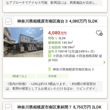
なアプローチでアクセス可能 駅周辺には、商業施設が点在して
おり、充実の住環境です■リビングダイニングキッチン 約16.6
帖・南東に面したリビングダイニングは、 陽当たり、風通しの
良いお部屋です・キッチンには床下収納、パントリー収納を設置
神奈川県相模原市南区南台３ 4,080万円 5LDK
■洋室7.5帖・最高天井高約3.8mの勾配天井による設計・南東、南
西、北西に採光部がありますので、 陽当たり、風通しも良好で
す
4,080
万円
間取り
5LDK
2
建物面積
145.5m
2
土地面積
108.59m
築年月
1991年12月(築34年9ヶ月)
小田急小田原線 小田急相模原駅 徒
歩10分
神奈川県相模原市南区南台３
3階建て以上
所有権
《室内の特徴》・LDKは約12.5畳あります。・約6畳の和室部分
は、客間や寝室としてもお使えいただけるほか、リビングダイニ
ングとの仕切りを全開にすることで広い空間をつくることも可能
です。・各居室に収納があります。《リビングメッセージ》・現
地から420mの距離には、夜22時まで営業しているスーパー【ライ
神奈川県相模原市南区東林間７ 8,750万円 2LDK
フminanoba相模原店】がございます。食料品、日用品等を取り扱