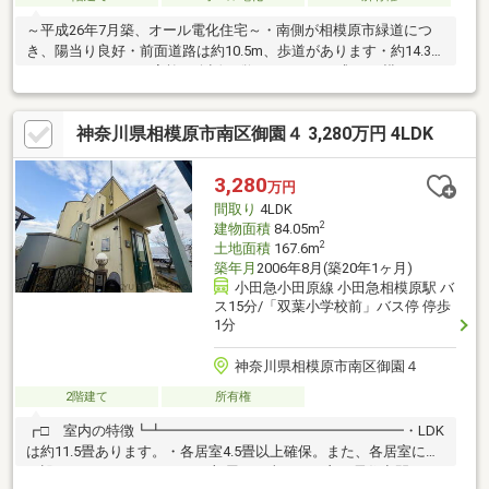
～平成26年7月築、オール電化住宅～・南側が相模原市緑道につ
き、陽当り良好・前面道路は約10.5m、歩道があります・約14.3畳
のLDK、キッチンは家族と会話の弾むカウンター式・LD横には、
段差のない約4.5畳の和室・1階2階にトイレあり・収納力豊富な小
屋裏収納あり・2階南西側洋室は、開放感のある勾配天井を採用・
神奈川県相模原市南区御園４ 3,280万円 4LDK
2階には、テレワークや書斎に利用できる納戸あり※市街化調整区
域ですが、都市計画法第43条の規定に適合するので再建築（改
築）可
3,280
万円
間取り
4LDK
2
建物面積
84.05m
2
土地面積
167.6m
築年月
2006年8月(築20年1ヶ月)
小田急小田原線 小田急相模原駅 バ
ス15分/「双葉小学校前」バス停 停歩
1分
神奈川県相模原市南区御園４
2階建て
所有権
┏□ 室内の特徴┗┻━━━━━━━━━━━━━━━━━・LDK
は約11.5畳あります。・各居室4.5畳以上確保。また、各居室に窓
が設けられているためどのお部屋も日当たりの良い居住空間とな