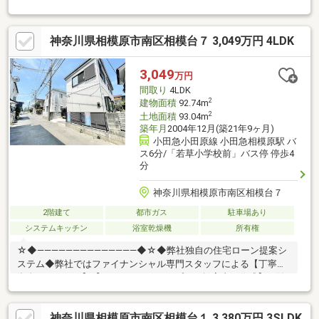
資金アドバイス】【ファイナンシャルプラン提案書の作成】を随
時行っております。意外に知らないお客様が多い【定年時の住宅
ローン残高】【住宅購入者だけが加入できる無料の生命保険】
神奈川県相模原市南区相模台７ 3,049万円 4LDK
【１３年間もらえる、国からの特別ボーナス】これから多くなる
【教育費】住宅を買った後から始まる【住宅ローン返済】６５歳
以上から必要になる【老後の費用負担】住宅探しの【このタイミ
3,049
万円
ング】で不安な部分を明確にしていきませんか？？
間取り
4LDK
☆◆――――――――――――――◆☆
2
建物面積
92.74m
2
土地面積
93.04m
築年月
2004年12月(築21年9ヶ月)
小田急小田原線 小田急相模原駅 バ
ス6分/「若草小学校前」バス停 停歩4
分
神奈川県相模原市南区相模台７
2階建て
都市ガス
駐車場あり
システムキッチン
浴室乾燥機
所有権
☆◆――――――――――――――◆☆◆弊社独自の住宅ローン提案シ
ステム◆弊社ではファイナンシャル専門スタッフによる【丁寧な
資金アドバイス】【ファイナンシャルプラン提案書の作成】を随
時行っております。意外に知らないお客様が多い【定年時の住宅
ローン残高】【住宅購入者だけが加入できる無料の生命保険】
神奈川県相模原市南区相模台１ 3,380万円 3SLDK
【１３年間もらえる、国からの特別ボーナス】これから多くなる