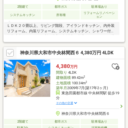
2階建て
都市ガス
駐車場あり
リフォームリノベーシ
システムキッチン
所有権
ョン
ＬＤＫ２０畳以上、リビング階段、アイランドキッチン、内外装
リフォーム、内装リフォーム、システムキッチン、シャワー付洗
面化粧台、トイレ２ヶ所、浴室１坪以上、外装リフォーム、２階
建、南面バルコニー、温水洗浄便座、都市ガス、小学校 徒歩10分
以内
神奈川県大和市中央林間西６ 4,380万円 4LDK
4,380
万円
間取り
4LDK
2
建物面積
89.42m
2
土地面積
100.34m
築年月
2009年7月(築17年2ヶ月)
東急田園都市線 中央林間駅 徒歩19
分
その他の交通
神奈川県大和市中央林間西６
2階建て
都市ガス
駐車場あり
駐車2台
システムキッチン
浴室乾燥機