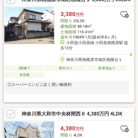
【教育費】住宅を買った後から始まる【住宅ローン返済】６５歳
以上から必要になる【老後の費用負担】住宅探しの【このタイミ
3,380
万円
ング】で不安な部分を明確にしていきませんか？？
間取り
3SLDK
☆◆――――――――――――――◆☆
2
建物面積
88.18m
2
土地面積
116.41m
築年月
1984年1月(築42年8ヶ月)
小田急小田原線 小田急相模原駅 徒
歩13分
神奈川県相模原市南区相模台１
2階建て
都市ガス
駐車場あり
所有権
◎スーパーコンビニ近く買い物便利
神奈川県大和市中央林間西６ 4,380万円 4LDK
4,380
万円
間取り
4LDK