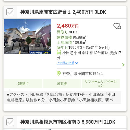
っています。・約4.5畳の和室部分は、客間や寝室としてもお使え
いただけるほか、リビングダイニングとの仕切りを全開にするこ
神奈川県座間市広野台１ 2,480万円 3LDK
とで広い空間をつくることも可能です。・キッチン・浴室・洗面
室・お手洗いなど各種水回りには窓が設置されており、湿気や臭
いがこもりにくく、衛生的です。・1階と2階にトイレがありま
2,480
万円
す。・南東側にお庭があり、リビングおよび和室から植栽を望め
間取り
3LDK
ます。
2
建物面積
96.88m
2
土地面積
109.8m
築年月
1995年3月(築31年6ヶ月)
小田急小田原線 相武台前駅 徒歩17
分
その他の交通
神奈川県座間市広野台１
リフォームリノベーシ
2階建て
所有権
ョン
■アクセス・小田急線「相武台前」駅徒歩17分・小田急線「小田
急相模原」駅徒歩19分・小田急小田原線「小田急相模原」駅バス
10分「イオンモール座間」バス停徒歩9分■土地面積：109.80㎡
（33.21坪）■建物面積：96.88㎡（29.30坪）■間取り３ＬＤＫ＋Ｗ
ＩＣ（ウォークインクローゼット）※東急ホーム施工の注文住宅
神奈川県相模原市南区相南３ 5,980万円 2LDK
です。■リフォーム履歴2024年10月・・・外壁、屋根塗装2024年5
月・・・玄関扉交換2018年11月・・・２階トイレ交換、浴室、キ