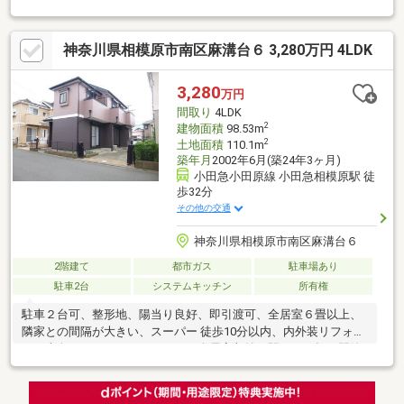
TVモニター付インターホンあり▼お部屋の特徴・開放的なリビン
グダイニング・集中しやすい壁付けキッチン▼設備・雨の日の洗
神奈川県相模原市南区麻溝台６ 3,280万円 4LDK
濯にも便利な浴室換気乾燥機能・シャンプーや掃除に便利なシャ
ワー付洗面化粧台・床下収納庫あり▼リフォーム実施（2026年9
月）・キッチン、浴室、トイレ、洗面所・床、壁張替え・建具交
3,280
万円
換・外壁、屋根塗装・駐車場増設・白蟻点検・ハウスクリーニン
間取り
4LDK
グ 他
2
建物面積
98.53m
2
土地面積
110.1m
築年月
2002年6月(築24年3ヶ月)
小田急小田原線 小田急相模原駅 徒
歩32分
その他の交通
神奈川県相模原市南区麻溝台６
2階建て
都市ガス
駐車場あり
駐車2台
システムキッチン
所有権
駐車２台可、整形地、陽当り良好、即引渡可、全居室６畳以上、
隣家との間隔が大きい、スーパー 徒歩10分以内、内外装リフォー
ム、南向き、システムキッチン、全居室収納、駅まで平坦、閑静
な住宅地、前道６ｍ以上、和室、対面式キッチン、バリアフリ
ー、２階建、床下収納、浴室に窓、ＴＶモニタ付インターホン、
都市ガス、小学校 徒歩10分以内、平坦地、屋根裏収納