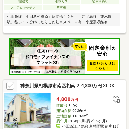
2階建て
都市ガス
駐車場あり
システムキッチン
所有権
小田急線「小田急相模原」駅徒歩１２分 江ノ島線「東林間
駅」徒歩１７分ゆったりした駐車スペース有 小屋裏収納有、東
林小学校徒歩5分一部リフォーム履歴有（キッチンガスコンロ、電
気コンベック）
神奈川県相模原市南区相南２ 4,800万円 3LDK
4,800
万円
間取り
3LDK
2
建物面積
99.36m
2
土地面積
110.14m
築年月
2019年3月(築7年6ヶ月)
小田急江ノ島線 東林間駅 徒歩12分