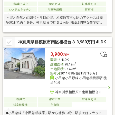
3階建て以上
都市ガス
駐車場あり
システムキッチン
浴室乾燥機
所有権
～街と自然との調和～注目の街、相模原市主な駅のアクセスは新
宿駅まで約４６分、横浜駅まで約３１分駅周辺は閑静な住宅街が
広がります。カフェやドラッグストアなどが入店する駅ビル「小
田急マルシェ東林間」「東急ストア」を始めとする複数のスーパ
ー、総合病院「東芝林間病院 」などが駅近隣に立地、生活利便
神奈川県相模原市南区相模台３ 3,980万円 4LDK
施設が揃います。毎年８月に東林間駅前大通りで開催される阿波
踊りのイベント「東林間サマーわぁ！ニバル」は、市内外から多
くの来場者が訪れ賑わいます。街と緑が調和したこの街で、あた
3,980
万円
らしい生活をスタートしてみませんか。
間取り
4LDK
2
建物面積
98.12m
2
土地面積
97.42m
築年月
2011年8月(築15年1ヶ月)
小田急小田原線 小田急相模原駅 徒
歩10分
神奈川県相模原市南区相模台３
2階建て
都市ガス
駐車場あり
浴室乾燥機
所有権
■小田急線「小田急相模原」駅から徒歩10分 駅まではフラット