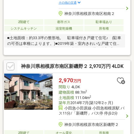
その他の交通
神奈川県相模原市南区相南２
2階建て
都市ガス
駐車場あり
システムキッチン
浴室乾燥機
所有権
■土地面積：約33.3坪の整形地。 駐車場付き戸建て住宅♪ (駐車
の可否は車種によります。)■2019年築・室内きれいな戸建て住宅
です。 1階にゆったりとしたLDKと水回り、 2階に洋室3室の
3LDK。 玄関のシューズクローク等 適材適所の収納計画も魅力
です。■相模原市立東林小学校まで 約280m(徒歩4分) 車通りの
神奈川県相模原市南区新磯野２ 2,970万円 4LDK
多い道を通らずに通学可能です。■閑静な住環境の低層住宅エリ
アであり、 前面道路は車通りが多くないため、 運転に自信が
ない方や 子育てにも安心です。
2,970
万円
間取り
4LDK
2
建物面積
88.7m
2
土地面積
111.04m
築年月
2014年7月(築12年2ヶ月)
小田急小田原線 小田急相模原駅 バ
ス11分/「新磯野」バス停 停歩2分
神奈川県相模原市南区新磯野２
2階建て
オール電化
所有権