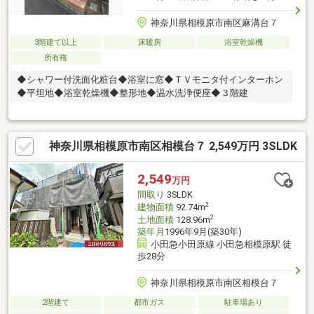
神奈川県相模原市南区麻溝台７
3階建て以上
床暖房
浴室乾燥機
所有権
◆シャワー付洗面化粧台◆浴室に窓◆ＴＶモニタ付インターホン
◆平坦地◆浴室乾燥機◆整形地◆温水洗浄便座◆３階建
神奈川県相模原市南区相模台７ 2,549万円 3SLDK
2,549
万円
間取り
3SLDK
2
建物面積
92.74m
2
土地面積
128.96m
築年月
1996年9月(築30年)
小田急小田原線 小田急相模原駅 徒
歩28分
神奈川県相模原市南区相模台７
2階建て
都市ガス
駐車場あり