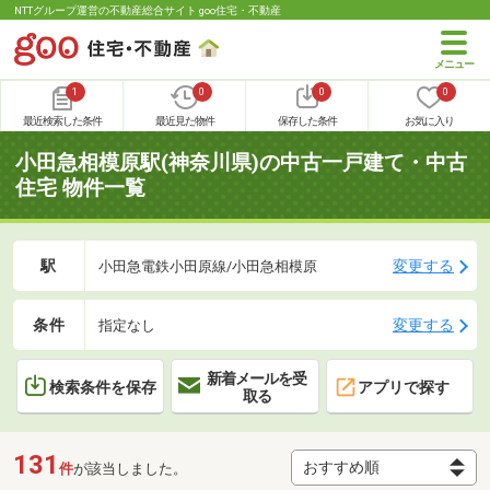
NTTグループ運営の不動産総合サイト goo住宅・不動産
1
0
0
0
最近検索した条件
最近見た物件
保存した条件
お気に入り
小田急相模原駅(神奈川県)の中古一戸建て・中古
住宅 物件一覧
駅
変更する
小田急電鉄小田原線/小田急相模原
条件
変更する
指定なし
新着メールを受
検索条件を保存
アプリで探す
取る
131
件
が該当しました。