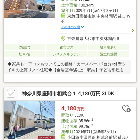
2
土地面積
100.34m
築年月
2009年7月(築17年2ヶ月)
東急田園都市線 中央林間駅 徒歩19
分
その他の交通
神奈川県大和市中央林間西６
2階建て
都市ガス
駐車場あり
駐車2台
システムキッチン
浴室乾燥機
◆家具もエアコンもついてこの価格！カースペース2台分×外壁タ
イルの上質リノベ住宅◆【全居室6帖以上＋収納】子ども部屋も
余裕の広さ！買い物も遊びも「イオンモール」徒歩10分◆初期費
用をギュッと圧縮！【ソファ・ダイニング・テレビボード・エア
コン4台】まるごと進呈たくさんのお客様からのお言葉に感謝して
神奈川県座間市相武台１ 4,180万円 3LDK
これからも楽しく素敵なお家探しをお約束します。お家探しを始
めてみようと思われたらまずは、お気軽に東宝ハウス町田に相談
してみませんか？何も決まっていなくて大丈夫まずはお客様の夢
4,180
万円
をお聞かせください！お電話もOKです⇒ 0120-70-6012 【通話料
間取り
3LDK
無料】
2
建物面積
85.86m
2
土地面積
99.78m
築年月
2021年7月(築5年2ヶ月)
小田急小田原線 相武台前駅 徒歩7