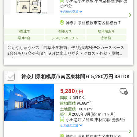
小田急小田原線 小田急相模原駅 徒
歩27分
その他の交通
神奈川県相模原市南区相模台７
2階建て
都市ガス
駐車場あり
駐車2台
システムキッチン
所有権
◇かなちゅうバス「若草小学校前」停 徒歩約2分!!◇カースペース
2台分あり♪◇令和８年９月に水回りや床・クロス・外壁・屋根を
一新するリフォーム物件！◇小・中学校まで徒歩6分圏内でお子
様の通学もらくらく♪◇使い方自由のサービスルーム付です♪-------
-------------地元密着のKATO不動産 町田駅前店太陽光発電やリフォ
神奈川県相模原市南区東林間６ 5,280万円 3SLDK
ーム、売却のご相談も無料で承ります。◇小田急小田原線「町
田」駅北口徒歩１分◇ご内見希望・物件の詳細等はコチラまで
TEL 0120-613-121
5,280
万円
間取り
3SLDK
2
建物面積
96.88m
2
土地面積
100.31m
築年月
2008年8月(築18年1ヶ月)
小田急江ノ島線 東林間駅 徒歩6分
その他の交通
神奈川県相模原市南区東林間６