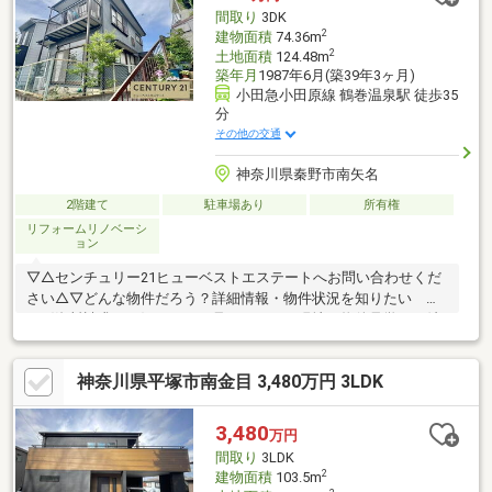
間取り
3DK
2
建物面積
74.36m
2
土地面積
124.48m
築年月
1987年6月(築39年3ヶ月)
小田急小田原線 鶴巻温泉駅 徒歩35
分
その他の交通
神奈川県秦野市南矢名
2階建て
駐車場あり
所有権
リフォームリノベーシ
ョン
▽△センチュリー21ヒューベストエステートへお問い合わせくだ
さい△▽どんな物件だろう？詳細情報・物件状況を知りたい
→〈資料請求する〉ちょっと見てみたい！現地・物件見学をご希
望 →〈見学予約する〉お電話でのお問い合わせも大歓迎です！
◆物件探し・住宅ローンのお悩みはありませんか？「どうやって
神奈川県平塚市南金目 3,480万円 3LDK
物件を探したらいいのか分からない…」「住宅ローンが不安…」お
客様の理想の住まいを“一緒に”お探しします！住まい探しのご不
安なことは、ぜひ当社までご相談ください！◆小田原店：小田原
3,480
万円
市成田170-1、平塚店：平塚市四之宮2-9-25
間取り
3LDK
2
建物面積
103.5m