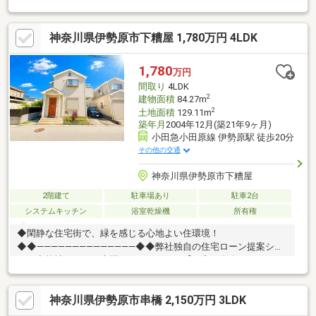
ものではありません。※賃料等は、賃貸中のものについては現在
の賃料等で、新築および空室または一部空き有のものについて
神奈川県伊勢原市下糟屋 1,780万円 4LDK
は、周辺の賃料相場に基づき満室となった場合を想定して表示し
ています。※利回りは、現況または満室想定時の賃料等の収入に
基づく単純利回り（賃料等の年間合計金額÷ 販売価格（税込）
1,780
万円
×100%）で、公租公課や維持管理費等の必要経費は控除されてい
間取り
4LDK
ません。
2
建物面積
84.27m
2
土地面積
129.11m
築年月
2004年12月(築21年9ヶ月)
小田急小田原線 伊勢原駅 徒歩20分
その他の交通
神奈川県伊勢原市下糟屋
2階建て
駐車場あり
駐車2台
システムキッチン
浴室乾燥機
所有権
◆閑静な住宅街で、緑を感じる心地よい住環境！
◆◆――――――――――――――◆◆弊社独自の住宅ローン提案シス
テム◆弊社ではＦＰ専門スタッフによる【丁寧な資金アドバイ
ス】【ＦＰ提案書の作成】を随時行っております。意外に知らな
いお客様が多い【定年時の住宅ローン残高】【住宅購入者だけが
神奈川県伊勢原市串橋 2,150万円 3LDK
加入できる無料の生命保険】【１３年間もらえる、国からの特別
ボーナス】これから多くなる【教育費】住宅を買った後から始ま