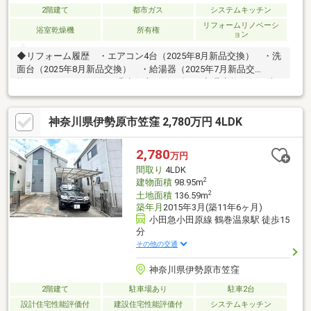
2階建て
都市ガス
システムキッチン
リフォームリノベーシ
浴室乾燥機
所有権
ョン
◆リフォーム履歴 ・エアコン4台（2025年8月新品交換） ・洗
面台（2025年8月新品交換） ・給湯器（2025年7月新品交
換） ・ウォシュレット温水便座（2025年7月新品交換） ・防
蟻工事（2025年7月完了）■小・中学校まで徒歩10分以内でお子様
も安心です。■コンビニ、ドラッグストアも近く、生活便利な住
神奈川県伊勢原市笠窪 2,780万円 4LDK
環境。■多目的に使える和室は来客用にも気軽に横になれる落ち
着く空間にも利用できます。
2,780
万円
間取り
4LDK
2
建物面積
98.95m
2
土地面積
136.59m
築年月
2015年3月(築11年6ヶ月)
小田急小田原線 鶴巻温泉駅 徒歩15
分
その他の交通
神奈川県伊勢原市笠窪
2階建て
駐車場あり
駐車2台
設計住宅性能評価付
建設住宅性能評価付
システムキッチン