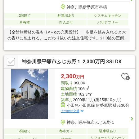
神奈川県伊勢原市串橋
2階建て
駐車場あり
システムキッチン
所有権
即入居可
バリアフリー
【全館無垢材の温もり×＋αの充実設計】 一歩足を踏み入れると木
の香りに包まれる、こだわり抜いた注文住宅です。21.8帖の圧倒
的な開放感を誇る大空間LDKには、収納付の小上がり畳コーナー
を併設。さらに、集中力を高める2.1帖の独立書斎や、約6.5帖の
広さを誇るロフト（小屋裏収納）など、暮らしを豊かに彩る「＋
神奈川県平塚市ふじみ野１ 2,300万円 3SLDK
α」の空間が満載です。アイランドキッチンや大型WICなど、デザ
イン性と機能性が両立した設備も魅力。敷地約52坪のゆとりある
空間には、並列2台の駐車スペースとお庭も確保されています。ぜ
2,300
万円
ひ現地でその質感をご体感ください。
間取り
3SLDK
2
建物面積
106m
2
土地面積
182.3m
築年月
2000年11月(築25年10ヶ月)
小田急小田原線 伊勢原駅 徒歩30分
その他の交通
神奈川県平塚市ふじみ野１
2階建て
都市ガス
駐車場あり
リフォームリノベーシ