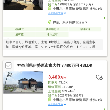
土地面積
198.12m
築年月
1998年2月(築28年7ヶ月)
小田急小田原線 伊勢原駅 徒歩21分
その他の交通
神奈川県伊勢原市沼目２
2階建て
駐車場あり
駐車2台
所有権
即入居可
駐車２台可、即引渡可、土地50坪以上、陽当り良好、全居室収
納、閑静な住宅地、庭、シャワー付洗面化粧台、トイレ２ヶ所、
２階建、２面以上バルコニー、南庭、通風良好、全居室６畳以
上、納戸
神奈川県伊勢原市東大竹 3,480万円 4SLDK
3,480
万円
間取り
4SLDK
2
建物面積
94.39m
2
土地面積
103.74m
築年月
2023年9月(築3年)
小田急小田原線 伊勢原駅 徒歩21分
その他の交通