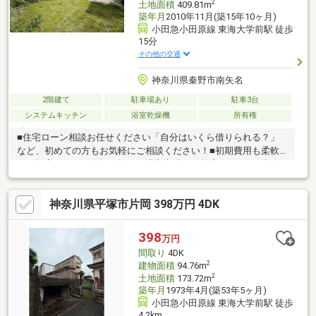
2
土地面積
409.81m
築年月
2010年11月(築15年10ヶ月)
小田急小田原線 東海大学前駅 徒歩
15分
その他の交通
神奈川県秦野市南矢名
2階建て
駐車場あり
駐車3台
システムキッチン
浴室乾燥機
所有権
■住宅ローン相談お任せください「自分はいくら借りられる？」
など、初めての方もお気軽にご相談ください！■初期費用も柔軟
にご提案なるべく負担を抑えた購入方法をご提案します。■未公
開物件のご紹介可能ネット掲載前の物件情報もご紹介できます！
■住み替え・売却相談も対応「売ってから買う」「先に買いた
神奈川県平塚市片岡 398万円 4DK
い」どちらもご相談可能です。■ローンに不安がある方もご相談
ください勤続年数・お車ローン・他のお借入れがある方もまずは
ご相談ください。■ご見学予約受付中平日夜・お仕事終わりのご
398
万円
案内も対応しております！■ネット公開物件、ほぼ全てご紹介可
間取り
4DK
能弊社以外掲載物件も同日にまとめてご紹介可
2
建物面積
94.76m
2
土地面積
173.72m
築年月
1973年4月(築53年5ヶ月)
小田急小田原線 東海大学前駅 徒歩
4.2km