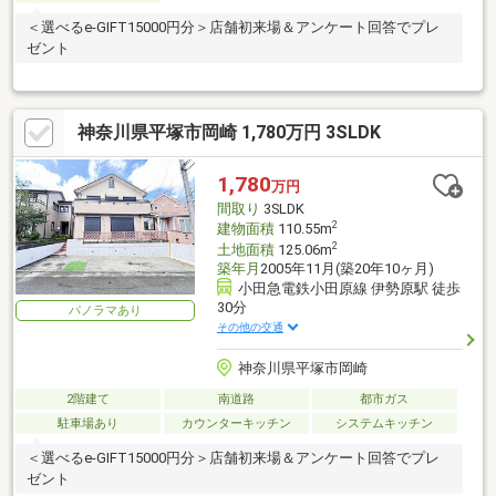
＜選べるe-GIFT15000円分＞店舗初来場＆アンケート回答でプレ
ゼント
神奈川県平塚市岡崎 1,780万円 3SLDK
1,780
万円
間取り
3SLDK
2
建物面積
110.55m
2
土地面積
125.06m
築年月
2005年11月(築20年10ヶ月)
小田急電鉄小田原線 伊勢原駅 徒歩
30分
パノラマあり
その他の交通
神奈川県平塚市岡崎
2階建て
南道路
都市ガス
駐車場あり
カウンターキッチン
システムキッチン
＜選べるe-GIFT15000円分＞店舗初来場＆アンケート回答でプレ
ゼント