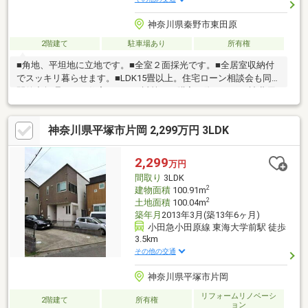
神奈川県秦野市東田原
2階建て
駐車場あり
所有権
■角地、平坦地に立地です。■全室２面採光です。■全居室収納付
でスッキリ暮らせます。■LDK15畳以上。住宅ローン相談会も同時
開催中無理のない住宅ローンの試算やご購入の際にかかる諸費用
の概算も行っております。しっかりとした資金計画のアドバイス
をさせて頂きますので、お気軽にご相談ください。お客様一人一
神奈川県平塚市片岡 2,299万円 3LDK
人に合わせたライフプランのご提案をさせていただきます。お問
い合わせ、お待ちしております。
2,299
万円
間取り
3LDK
2
建物面積
100.91m
2
土地面積
100.04m
築年月
2013年3月(築13年6ヶ月)
小田急小田原線 東海大学前駅 徒歩
3.5km
その他の交通
神奈川県平塚市片岡
リフォームリノベーシ
2階建て
所有権
ョン