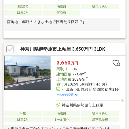
2階建て
南道路
駐車場あり
駐車2台
所有権
南角地 60坪の大きな土地で日当たり良好です
神奈川県伊勢原市上粕屋 3,650万円 3LDK
3,650
万円
間取り
3LDK
2
建物面積
77.84m
2
土地面積
208.84m
築年月
2025年5月(築1年4ヶ月)
小田急小田原線 伊勢原駅 徒歩21分
その他の交通
神奈川県伊勢原市上粕屋
平屋
南道路
駐車場あり
駐車2台
オール電化
浴室乾燥機
～担当スタッフからのコメント～□高気密高断熱住宅になりま