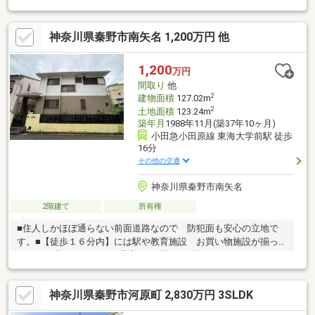
(食洗機付き)・浴室:リクシル・洗面所:リクシルのルミナス・1階
トイレ:タンクレス・自動開閉・自動洗浄機能付き◆リフォーム内
神奈川県秦野市南矢名 1,200万円 他
容◆【2017年3月】・水廻り:キッチン、洗面所、トイレ、浴室交
換・内装:フローリング交換、1階・2階壁クロス交換、ふすま交
換、二重窓に変更【2021年1月】・EV充電用機器(200V・3kva)設
1,200
万円
置 ◆周辺環境◆・いせはらcomaまで徒歩14分
間取り
他
2
建物面積
127.02m
2
土地面積
123.24m
築年月
1988年11月(築37年10ヶ月)
小田急小田原線 東海大学前駅 徒歩
16分
その他の交通
神奈川県秦野市南矢名
2階建て
所有権
■住人しかほぼ通らない前面道路なので 防犯面も安心の立地で
す。■【徒歩１６分内】には駅や教育施設 お買い物施設が揃っ
ていて、暮らしやすい住環境です■駅まで平坦でラクラクです！■
陽当たりが良く開放的♪■１階２階にダイニングキッチンあり■１
階は全居室６帖で広々____＼ご見学予約受付中！／____ 0120-04-
神奈川県秦野市河原町 2,830万円 3SLDK
3113（通話料無料）写真では伝わらない心地よさを、ぜひ現地で
ご体感ください！住宅ローンのご相談からご見学まで、スタッフ