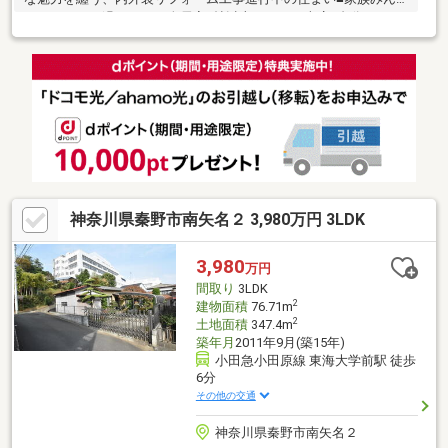
ながのびのび過ごせる、全居室6帖以上の4LDK■車庫1台分あり、
毎日のカーライフを快適にサポート■おうち時間を豊かに彩る、
ゆとりある庭付き邸宅■南向き×2面バルコニーが叶える、陽光と
開放感あふれる暮らし―リフォーム内容―・外壁、屋根塗装・シロ
アリ防蟻処理・水回り全般交換・給湯器交換・畳、襖交換・スイ
ッチ、ダウンライト交換 ほか
神奈川県秦野市南矢名２ 3,980万円 3LDK
3,980
万円
間取り
3LDK
2
建物面積
76.71m
2
土地面積
347.4m
築年月
2011年9月(築15年)
小田急小田原線 東海大学前駅 徒歩
6分
その他の交通
神奈川県秦野市南矢名２