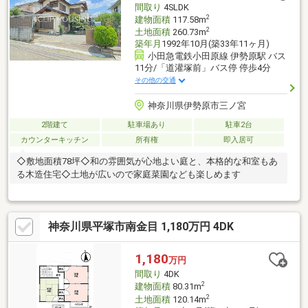
間取り
4SLDK
2
建物面積
117.58m
2
土地面積
260.73m
築年月
1992年10月(築33年11ヶ月)
小田急電鉄小田原線 伊勢原駅 バス
11分/「道灌塚前」バス停 停歩4分
その他の交通
神奈川県伊勢原市三ノ宮
2階建て
駐車場あり
駐車2台
カウンターキッチン
所有権
即入居可
◇敷地面積78坪◇和の雰囲気が心地よい庭と、本格的な和室もあ
る木造住宅◇土地が広いので家庭菜園なども楽しめます
神奈川県平塚市南金目 1,180万円 4DK
1,180
万円
間取り
4DK
2
建物面積
80.31m
2
土地面積
120.14m