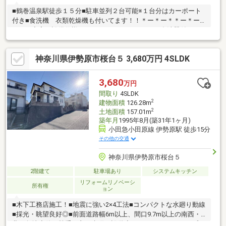
■鶴巻温泉駅徒歩１５分■駐車並列２台可能※１台分はカーポート
付き■食洗機 衣類乾燥機も付いてます！！＊ー＊ー＊＊ー＊ー
＊＊ 充実の設備仕様 ＊・システムキッチン ※食洗器付き・
衣類乾燥機付き・浴室乾燥機・シャワートイレ・ペアガラス・２
４時間換気システム・ＴＶモニターインターホン・床下収納＊ー
神奈川県伊勢原市桜台５ 3,680万円 4SLDK
＊ー＊＊ー＊ー＊スマイルホームはＬＩＮＥで質問・予約可能！
【各ご家庭に合わせた住宅ローンをご提案します】
3,680
万円
間取り
4SLDK
2
建物面積
126.28m
2
土地面積
157.01m
築年月
1995年8月(築31年1ヶ月)
小田急小田原線 伊勢原駅 徒歩15分
その他の交通
神奈川県伊勢原市桜台５
2階建て
駐車場あり
システムキッチン
リフォームリノベーシ
所有権
ョン
■木下工務店施工！■地震に強い2×4工法■コンパクトな水廻り動線
■採光・眺望良好◎■前面道路幅6m以上、間口9.7m以上の南西・
北西角地◆使い勝手の良い水廻り設備◆・キッチン:クリナップ