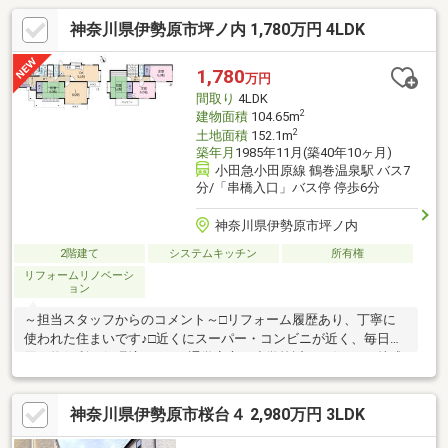
神奈川県伊勢原市坪ノ内 1,780万円 4LDK
1,780
万円
間取り
4LDK
2
建物面積
104.65m
2
土地面積
152.1m
築年月
1985年11月(築40年10ヶ月)
小田急小田原線 鶴巻温泉駅 バス7
分/「串橋入口」バス停 停歩6分
神奈川県伊勢原市坪ノ内
2階建て
システムキッチン
所有権
リフォームリノベーシ
ョン
～担当スタッフからのコメント～□リフォーム履歴あり、丁寧に
使われた住まいです♪□近くにスーパー・コンビニが近く、毎日の
買い物便利な住環境です！□通学安心、小学校近くの住まい♪株式
会社エッグハウジングでは、平日・休日10：00～19：00まで現地
案内会開催しておりますので、お気軽にお問い合わせください。
神奈川県伊勢原市桜台４ 2,980万円 3LDK
＊＊＊＊＊＊＊＊＊＊＊＊＊＊＊＊＊＊＊＊＊＊＊＊＊＊お客様
それぞれのご条件、ご状況に適した住宅ローンを当社スタッフが