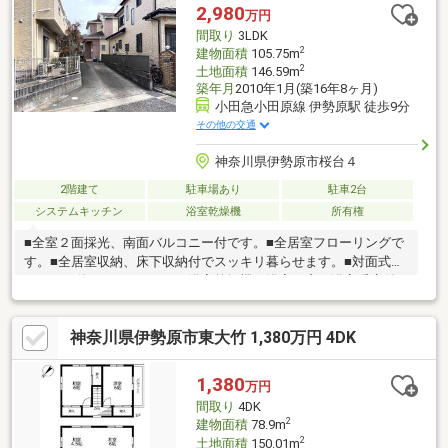
ご提案させていただきます。※金利については、審査により異な
2,980
万円
ります。＊＊＊＊＊＊＊＊＊＊＊＊＊＊＊＊＊＊＊＊＊＊＊＊＊
間取り
3LDK
＊
2
建物面積
105.75m
2
土地面積
146.59m
築年月
2010年1月(築16年8ヶ月)
小田急小田原線 伊勢原駅 徒歩9分
その他の交通
神奈川県伊勢原市桜台４
2階建て
駐車場あり
駐車2台
システムキッチン
浴室乾燥機
所有権
■全室２面採光、南面バルコニー付です。■全居室フローリングで
す。■全居室収納、床下収納付でスッキリ暮らせます。■対面式キ
ッチンで使いやすいです。■浴室乾燥機、浴室に窓、浴室暖房付
でバスタイムを快適に過ごせます。■駐車２台可で安心快適なカ
ーライフ。■伊勢原駅から徒歩9分で通勤通学にはとても便利で
神奈川県伊勢原市東大竹 1,380万円 4DK
す。■LDK15畳以上。お客様一人一人に合わせたライフプランのご
提案をさせていただきます。資金計画、住宅ローン等についても
お気軽にご相談ください。お問い合わせ、お待ちしております。
1,380
万円
間取り
4DK
2
建物面積
78.9m
2
土地面積
150.01m