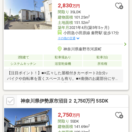
が丁寧にご対応いたします。
2,830
万円
間取り
3SLDK
2
建物面積
101.25m
2
土地面積
151.52m
築年月
2021年4月(築5年5ヶ月)
小田急小田原線 秦野駅 徒歩17分
その他の交通
神奈川県秦野市河原町
2階建て
駐車場あり
駐車2台
システムキッチン
浴室乾燥機
所有権
【注目ポイント！】■※広々した屋根付きカーポート2台分♪
バイクや自転車を置くスペースも有り。■※南側のお庭部分にサン
ルームを完備♪ 雨の日も洗濯物が干せます。■※2021年4月に
分譲された綺麗な中古邸宅♪■※分譲地内はとても綺麗で住環境良
好♪■※全室6帖以上の広々した間取りに大型の納戸収納付き♪■※約
神奈川県伊勢原市沼目２ 2,750万円 5SDK
21.4帖のLDKには4帖分の畳コーナーを設置♪●※現在賃貸居住中で
すが室内のご内覧が可能です！●※現地案内会／住宅ローン無料相
談会受付中
2,750
万円
間取り
5SDK
2
建物面積
141.69m
2