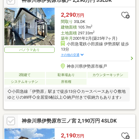
神奈川県伊勢原市板戸 2,290万円 3SLDK
2,290
万円
間取り
3SLDK
2
建物面積
105.7m
2
土地面積
297.33m
築年月
2001年2月(築25年7ヶ月)
小田急電鉄小田原線 伊勢原駅 徒歩
13分
パノラマあり
その他の交通
神奈川県伊勢原市板戸
2階建て
駐車場あり
カウンターキッチン
システムキッチン
所有権
◇小田急線「伊勢原」駅まで徒歩13分◇カースペースあり◇敷地
ゆとりの89坪◇全居室6帖以上◇納戸付きで収納力もあります♪
神奈川県伊勢原市三ノ宮 2,190万円 4SLDK
2,190
万円