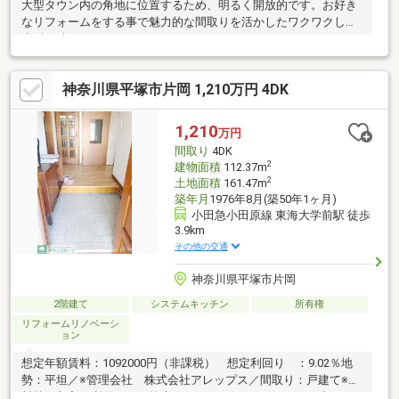
大型タウン内の角地に位置するため、明るく開放的です。お好き
なリフォームをする事で魅力的な間取りを活かしたワクワクした
生活が叶いそうです。
神奈川県平塚市片岡 1,210万円 4DK
1,210
万円
間取り
4DK
2
建物面積
112.37m
2
土地面積
161.47m
築年月
1976年8月(築50年1ヶ月)
小田急小田原線 東海大学前駅 徒歩
3.9km
その他の交通
神奈川県平塚市片岡
2階建て
システムキッチン
所有権
リフォームリノベーシ
ョン
想定年額賃料：1092000円（非課税） 想定利回り ：9.02％地
勢：平坦／※管理会社 株式会社アレップス／間取り：戸建て※賃
料等の収入や利回りは、将来にわたり、得られることを保証する