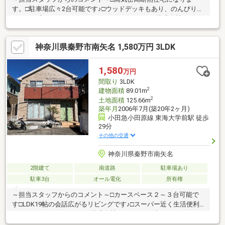
す。□駐車場広々2台可能です♪□ウッドデッキもあり、のんびり暮
らしたい方におすすめです。ウリカイエステート株式会社では、
平日、祝日９：３０～１９：００まで現地案内会開催しておりま
すので、お気軽にお問い合わせください。
神奈川県秦野市南矢名 1,580万円 3LDK
***********************************************また、お客様そ
れぞれのご条件、ご状況に適した住宅ローンを当社スタッフがご
提案させていただきます。既存のお借入れや、新規住宅ローンに
1,580
万円
ついても、お気楽にご相談ください。※金利については審査によ
間取り
3LDK
り異なります。
2
建物面積
89.01m
2
土地面積
125.66m
築年月
2006年7月(築20年2ヶ月)
小田急小田原線 東海大学前駅 徒歩
29分
その他の交通
神奈川県秦野市南矢名
2階建て
南道路
駐車場あり
駐車3台
オール電化
所有権
～担当スタッフからのコメント～□カースペース２～３台可能で
す□LDK19帖の会話広がるリビングです♪□スーパー近く生活便利
です。ウリカイエステート株式会社では、平日、祝日９：３０～
１９：００まで現地案内会開催しておりますので、お気軽にお問