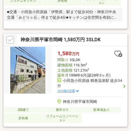
システムキッチン
所有権
ョン
■交通・小田急小田原線「伊勢原」駅まで徒歩30分・神奈川中央
交通「みどりヶ丘」停まで徒歩4分■キッチンは住空間を有効に利
用できる壁付けタイプ■ご家族と顔を合わせる機会が自然と増え
るリビング階段■南庭・南向きバルコニーあり■駐車2台可能(車種
による)◆リフォーム内容◆【水廻り】キッチン・浴室・トイレ・
神奈川県平塚市岡崎 1,580万円 3SLDK
洗面化粧台・給湯器交換 他【内装】和室→洋室化、洋室間仕切り
変更、クロス・巾木貼替、CF張替、フロアタイル上張【外装】外
壁・屋根塗装【その他】フローリングワックス、ハウスクリーニ
1,580
万円
ング 他◆周辺環境◆・ユーコープ岡崎店まで徒歩6分・ローソン
間取り
3SLDK
伊勢原岡崎店まで徒歩6分
2
建物面積
116.5m
2
土地面積
121.27m
築年月
1998年6月(築28年3ヶ月)
小田急小田原線 鶴巻温泉駅 徒歩34
分
その他の交通
神奈川県平塚市岡崎
2階建て
都市ガス
駐車場あり
リフォームリノベーシ
所有権
ョン