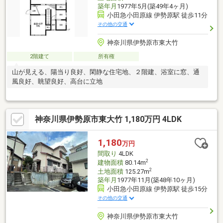
築年月
1977年5月(築49年4ヶ月)
小田急小田原線 伊勢原駅 徒歩11分
その他の交通
神奈川県伊勢原市東大竹
2階建て
所有権
山が見える、陽当り良好、閑静な住宅地、２階建、浴室に窓、通
風良好、眺望良好、高台に立地
神奈川県伊勢原市東大竹 1,180万円 4LDK
1,180
万円
間取り
4LDK
2
建物面積
80.14m
2
土地面積
125.27m
築年月
1977年11月(築48年10ヶ月)
小田急小田原線 伊勢原駅 徒歩15分
その他の交通
神奈川県伊勢原市東大竹