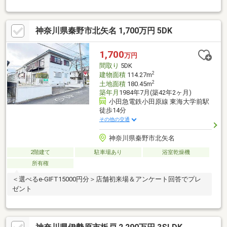
神奈川県秦野市北矢名 1,700万円 5DK
1,700
万円
間取り
5DK
2
建物面積
114.27m
2
土地面積
180.45m
築年月
1984年7月(築42年2ヶ月)
小田急電鉄小田原線 東海大学前駅
徒歩14分
その他の交通
神奈川県秦野市北矢名
2階建て
駐車場あり
浴室乾燥機
所有権
＜選べるe-GIFT15000円分＞店舗初来場＆アンケート回答でプレ
ゼント