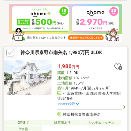
い合わせください。
***********************************************また、お客様そ
れぞれのご条件、ご状況に適した住宅ローンを当社スタッフがご
提案させていただきます。既存のお借入れや、新規住宅ローンに
ついても、お気楽にご相談ください。※金利については審査によ
り異なります。
神奈川県秦野市南矢名 1,980万円 3LDK
1,980
万円
間取り
3LDK
2
建物面積
102.26m
2
土地面積
135m
築年月
1994年7月(築32年2ヶ月)
小田急電鉄小田原線 東海大学前駅
徒歩18分
その他の交通
神奈川県秦野市南矢名
2階建て
駐車場あり
システムキッチン
所有権