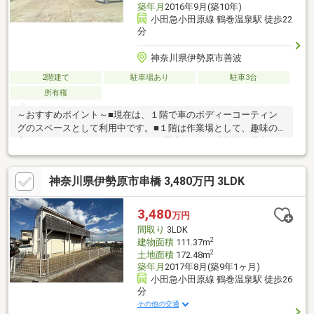
築年月
2016年9月(築10年)
小田急小田原線 鶴巻温泉駅 徒歩22
分
神奈川県伊勢原市善波
2階建て
駐車場あり
駐車3台
所有権
～おすすめポイント～■現在は、１階で車のボディーコーティン
グのスペースとして利用中です。■１階は作業場として、趣味の
車やバイクをいじるスペースとして最適です。■建物前の駐車ス
ペースには、10台以上（車種による）駐車可能です。■周りは山
に囲まれているので、静かで落ち着いた場所です。■みんなで集
神奈川県伊勢原市串橋 3,480万円 3LDK
まってバーベキューなんかも気兼ねなく出来ます。
3,480
万円
間取り
3LDK
2
建物面積
111.37m
2
土地面積
172.48m
築年月
2017年8月(築9年1ヶ月)
小田急小田原線 鶴巻温泉駅 徒歩26
分
その他の交通