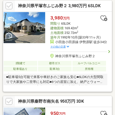
神奈川県平塚市ふじみ野２ 3,980万円 6SLDK
3,980
万円
間取り
6SLDK
2
建物面積
169.42m
2
土地面積
252.72m
築年月
1992年10月(築33年11ヶ月)
小田急小田原線 伊勢原駅 徒歩34分
その他の交通
神奈川県平塚市ふじみ野２
2階建て
都市ガス
ルーフバルコニー
駐車場あり
駐車3台
所有権
■駐車場5台可能で来客や車好きのご家族も安心■6LDKの大型間取
りで大家族や二世帯にも対応■6つの居室に加え、納戸とウォーク
インクローゼットを完備■LDK21帖の広々空間で家族団らんもゆっ
たり実現■ゆとりある広さのバルコニーで、読書やガーデニン
グ、お子様のプール遊びなども楽しめます。■事務所兼自宅にも
神奈川県秦野市南矢名 950万円 3DK
おすすめの柔軟な間取り
950
万円