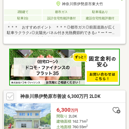
神奈川県伊勢原市東大竹
2階建て
都市ガス
駐車場あり
駐車2台
設計住宅性能評価付
建設住宅性能評価付
＊＊＊ おすすめポイント ＊＊＊◎都市ガス◎前面道路が広く
駐車ラクラク♪◎太陽光パネル付き光熱費節約できる♪＊ー＊ー＊
ー＊ー＊ー＊＊ 充実の設備仕様 ＊・カードキー・システムキ
ッチン・浴室乾燥機・シャワートイレ・ペアガラス・２４時間換
気システム・ＴＶモニターインターホン・床下収納＊ー＊ー＊ー
＊ー＊ー＊【住宅性能表示取得物件】・設計住宅性能評価書取得
済・建築住宅性能評価書取得予定～耐震等級３で地震保険料最大
５０％割引のメリット～スマイルホームはＬＩＮＥで質問・予約
可能！【各ご家庭に合わせた住宅ローンをご提案します】
神奈川県伊勢原市善波 6,300万円 2LDK
6,300
万円
間取り
2LDK
2
建物面積
162.71m
2
土地面積
760.55m