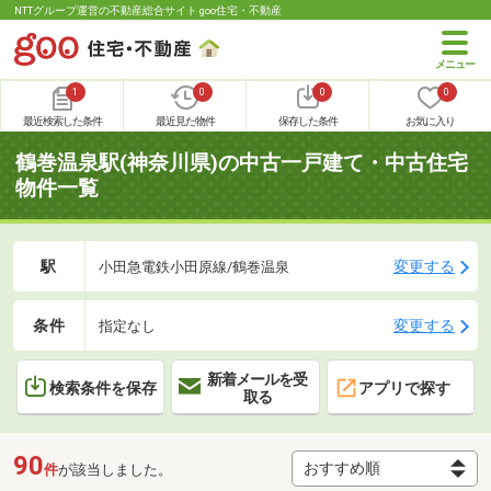
NTTグループ運営の不動産総合サイト goo住宅・不動産
1
0
0
0
最近検索した条件
最近見た物件
保存した条件
お気に入り
鶴巻温泉駅(神奈川県)の中古一戸建て・中古住宅
物件一覧
駅
変更する
小田急電鉄小田原線/鶴巻温泉
条件
変更する
指定なし
新着メールを受
検索条件を保存
アプリで探す
取る
90
件
が該当しました。