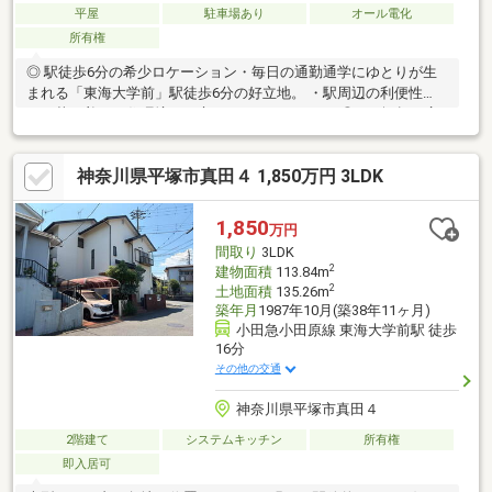
平屋
駐車場あり
オール電化
所有権
◎ 駅徒歩6分の希少ロケーション・毎日の通勤通学にゆとりが生
まれる「東海大学前」駅徒歩6分の好立地。 ・駅周辺の利便性
と、落ち着いた住環境を両立できるエリアです。◎ 100坪超の広
大な敷地 ・周辺でも珍しい347平米のゆとりある敷地。 ・ガーデ
ニングやBBQ、お子様のプール遊びなど、戸建てならではの夢が
神奈川県平塚市真田４ 1,850万円 3LDK
広がります。◎ 平成23年築の美邸 ・建物はコンパクトながら機能
的な2LDK。・南向きで日当たりも良く、明るい陽射しが差し込む
リビングで家族団欒の時間を。
1,850
万円
間取り
3LDK
2
建物面積
113.84m
2
土地面積
135.26m
築年月
1987年10月(築38年11ヶ月)
小田急小田原線 東海大学前駅 徒歩
16分
その他の交通
神奈川県平塚市真田４
2階建て
システムキッチン
所有権
即入居可