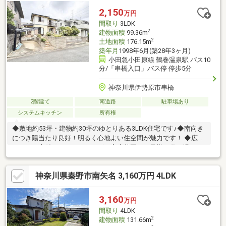
る【住宅ローン返済】６５歳以上から必要になる【老後の費用負
2,150
万円
担】住宅探しの【このタイミング】で不安な部分を明確にしてい
間取り
3LDK
きませんか？？◆――――――――――――――◆
2
建物面積
99.36m
2
土地面積
176.15m
築年月
1998年6月(築28年3ヶ月)
小田急小田原線 鶴巻温泉駅 バス10
分/「串橋入口」バス停 停歩5分
神奈川県伊勢原市串橋
2階建て
南道路
駐車場あり
システムキッチン
所有権
◆敷地約53坪・建物約30坪のゆとりある3LDK住宅です♪◆南向き
につき陽当たり良好！明るく心地よい住空間が魅力です！ ◆広々
としたお庭付きでガーデニングや家庭菜園、お子様の遊び場とし
ても活用できます♪◆収納豊富な間取りに加え約6.9帖の納戸を備
え、季節物や趣味用品もしっかり収納可能！ ◆対面式キッチン採
神奈川県秦野市南矢名 3,160万円 4LDK
用でご家族との会話を楽しみながらお料理できます♪ ◆カースペ
ース1台分を確保し、お車をお持ちの方にもおすすめです！ ◆小
田急小田原線「鶴巻温泉」駅・「伊勢原」駅の2駅利用可能でアク
3,160
万円
セスも便利♪ ◆ぜひ現地で陽当たりや開放感、広いお庭をご体感
間取り
4LDK
ください！
2
建物面積
131.66m