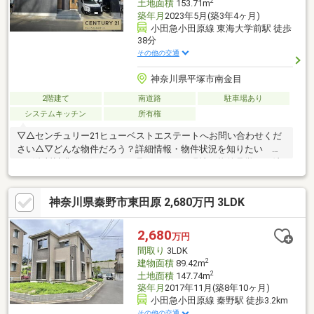
2
土地面積
153.71m
築年月
2023年5月(築3年4ヶ月)
小田急小田原線 東海大学前駅 徒歩
38分
その他の交通
神奈川県平塚市南金目
2階建て
南道路
駐車場あり
システムキッチン
所有権
▽△センチュリー21ヒューベストエステートへお問い合わせくだ
さい△▽どんな物件だろう？詳細情報・物件状況を知りたい
→〈資料請求する〉ちょっと見てみたい！現地・物件見学をご希
望 →〈見学予約する〉お電話でのお問い合わせも大歓迎です！
◆物件探し・住宅ローンのお悩みはありませんか？「どうやって
神奈川県秦野市東田原 2,680万円 3LDK
物件を探したらいいのか分からない…」「住宅ローンが不安…」お
客様の理想の住まいを“一緒に”お探しします！住まい探しのご不
安なことは、ぜひ当社までご相談ください！◆小田原店：小田原
2,680
万円
市成田170-1、平塚店：平塚市四之宮2-9-25
間取り
3LDK
2
建物面積
89.42m
2
土地面積
147.74m
築年月
2017年11月(築8年10ヶ月)
小田急小田原線 秦野駅 徒歩3.2km
その他の交通