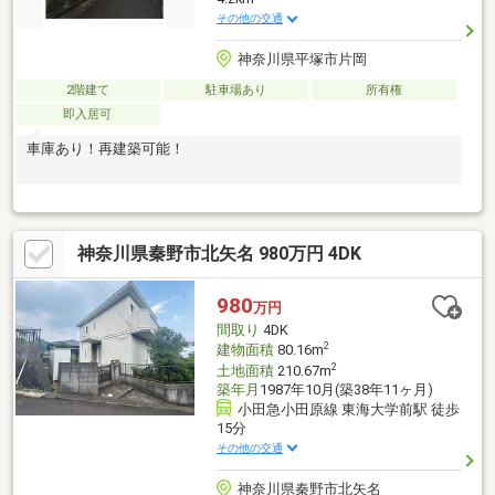
その他の交通
神奈川県平塚市片岡
2階建て
駐車場あり
所有権
即入居可
車庫あり！再建築可能！
神奈川県秦野市北矢名 980万円 4DK
980
万円
間取り
4DK
2
建物面積
80.16m
2
土地面積
210.67m
築年月
1987年10月(築38年11ヶ月)
小田急小田原線 東海大学前駅 徒歩
15分
その他の交通
神奈川県秦野市北矢名