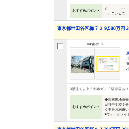
☆━━━…‥・
おすすめポイント
ー、コンビニ、
東京都世田谷区梅丘２ 9,580万円 3
中古住宅
3階建て以上
都市ガス
駐車場あり
◆週末現地販売
田谷中学校６分□
おすすめポイント
く事をお約束い
■ウォールメイト