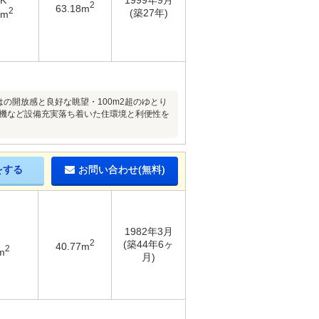
DK
1999年9月
2
63.18m
2
(築27年)
4m
の開放感と良好な眺望・100m2超のゆとり
乾燥機など設備充実落ち着いた住環境と利便性を
をする
お問い合わせ(無料)
1982年3月
2
(築44年6ヶ
40.77m
2
m
月)