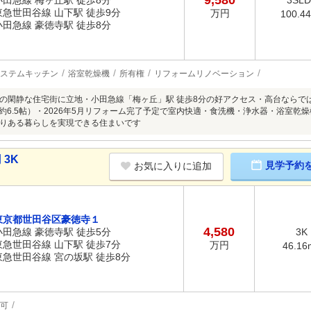
9,580
小田急線 梅ヶ丘駅 徒歩8分
3SL
東急世田谷線 山下駅 徒歩9分
万円
100.4
小田急線 豪徳寺駅 徒歩8分
ステムキッチン
浴室乾燥機
所有権
リフォームリノベーション
の閑静な住宅街に立地・小田急線「梅ヶ丘」駅 徒歩8分の好アクセス・高台ならでは
（S約6.5帖）・2026年5月リフォーム完了予定で室内快適・食洗機・浄水器・浴室
りある暮らしを実現できる住まいです
 3K
見学予約
お気に入りに追加
東京都世田谷区豪徳寺１
4,580
小田急線 豪徳寺駅 徒歩5分
3K
東急世田谷線 山下駅 徒歩7分
万円
46.16
東急世田谷線 宮の坂駅 徒歩8分
可