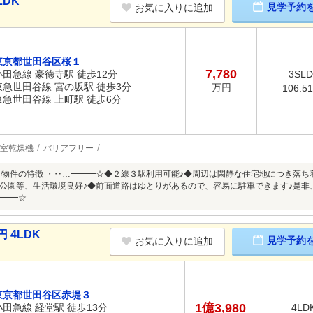
LDK
見学予約
お気に入りに追加
東京都世田谷区桜１
7,780
小田急線 豪徳寺駅 徒歩12分
3SL
東急世田谷線 宮の坂駅 徒歩3分
万円
106.5
東急世田谷線 上町駅 徒歩6分
室乾燥機
バリアフリー
 物件の特徴 ・‥…━━━☆◆２線３駅利用可能♪◆周辺は閑静な住宅地につき落ち
公園等、生活環境良好♪◆前面道路はゆとりがあるので、容易に駐車できます♪是非
━━━☆
 4LDK
見学予約
お気に入りに追加
東京都世田谷区赤堤３
1億3,980
小田急線 経堂駅 徒歩13分
4LD