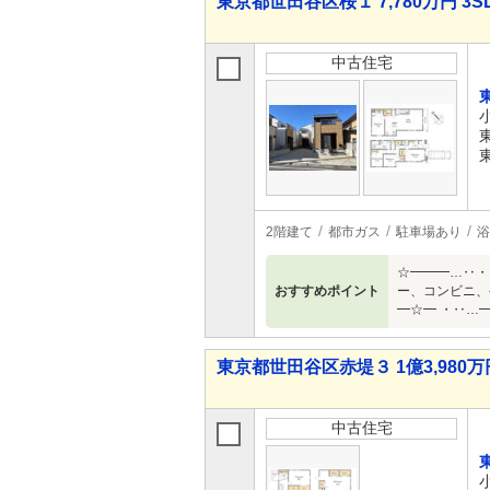
東京都世田谷区桜１ 7,780万円 3S
中古住宅
2階建て
都市ガス
駐車場あり
浴
☆━━━…‥・
おすすめポイント
ー、コンビニ、
━☆━ ・‥…
東京都世田谷区赤堤３ 1億3,980万円
中古住宅