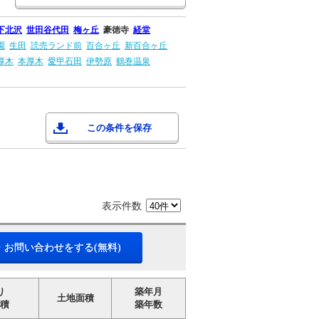
下北沢
世田谷代田
梅ヶ丘
豪徳寺
経堂
園
生田
読売ランド前
百合ヶ丘
新百合ヶ丘
厚木
本厚木
愛甲石田
伊勢原
鶴巻温泉
この条件を保存
表示件数
・お問い合わせをする(無料)
り
築年月
土地面積
積
築年数