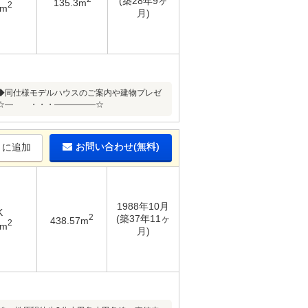
(築28年9ヶ
135.3m
2
6m
月)
同仕様モデルハウスのご案内や建物プレゼ
―☆― ・・・―――――☆
お問い合わせ(無料)
りに追加
1988年10月
K
2
(築37年11ヶ
438.57m
2
4m
月)