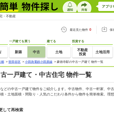
住宅・不動産
0
最近見た物件
保
一戸建てを買う
建てる
投資する
不動産
古
新築
中古
土地
土地活用
投資
京都
>
世田谷区
>
小田急電鉄小田原線
>
豪徳寺駅の中古一戸建て 物件一覧
中古一戸建て・中古住宅 物件一覧
軒家などの中古一戸建て物件をご紹介します。中古物件、中古一軒家、中
面積・土地面積・間取り・人気のこだわり条件から物件を簡単検索。理想
更して再検索