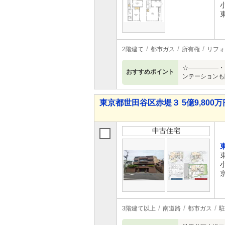
2階建て
都市ガス
所有権
リフォ
☆―――――
おすすめポイント
ンテーション
東京都世田谷区赤堤３ 5億9,800万円
中古住宅
3階建て以上
南道路
都市ガス
駐