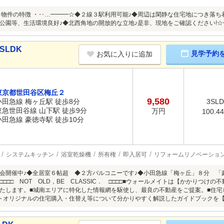
 物件の特徴 ・‥…━━━☆◆２線３駅利用可能♪◆周辺は閑静な住宅地につき落ち
公園等、生活環境良好♪◆北西角地の開放的な立地♪是非、現地をご確認ください!☆
SLDK
見学予約
お気に入りに追加
東京都世田谷区梅丘２
9,580
小田急線 梅ヶ丘駅 徒歩8分
3SL
東急世田谷線 山下駅 徒歩9分
万円
100.4
小田急線 豪徳寺駅 徒歩10分
システムキッチン
浴室乾燥機
所有権
即入居可
リフォームリノベーショ
会開催中♪◆全居室６帖超 ◆２方バルコニーです♪◆小田急線「梅ヶ丘」８分 「
□□□ NOT OLD，BE CLASSIC． □□□□■ウォールメイトは【かかりつ
たします。■城南エリアに特化した情報網を駆使し、最良の不動産をご提案。■住
オリジナルの住宅購入・住替え等について分かりやすく解説したガイドブックを【無料プレゼント】