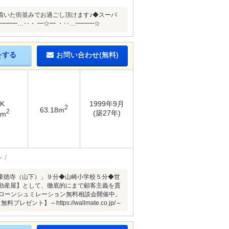
着いた街並みでお過ごし頂けます♪◆スーパ
━━━…‥・ ━☆━ ・‥…━━━☆
をする
お問い合わせ(無料)
DK
1999年9月
2
63.18m
2
(築27年)
4m
ン
豪徳寺（山下）」９分◆山崎小学校５分◆世
けの不動産屋】として、徹底的にまで顧客主義を貫
宅ローンシュミレーション無料相談会開催中。
～https://wallmate.co.jp/～