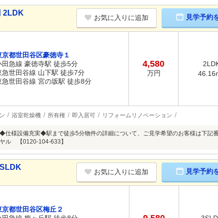
2LDK
見学予約
お気に入りに追加
東京都世田谷区豪徳寺１
4,580
小田急線 豪徳寺駅 徒歩5分
2LD
東急世田谷線 山下駅 徒歩7分
万円
46.16
東急世田谷線 宮の坂駅 徒歩8分
ン
浴室乾燥機
所有権
即入居可
リフォームリノベーション
◆仕様設備充実◆駅まで徒歩5分物件の詳細について、ご見学希望のお客様は下記
 【0120-104-633】
SLDK
見学予約
お気に入りに追加
東京都世田谷区梅丘２