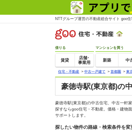
NTTグループ運営の不動産総合サイト goo
借りる
マンションを買う
店舗･
賃貸
新築
中
事業用
住宅・不動産
>
中古一戸建て
>
首都圏
>
東
豪徳寺駅(東京都)の
豪徳寺駅(東京都)の中古住宅、中古一
探すならgoo住宅・不動産。価格・建物
サポートします。
探したい物件の路線・検索条件を変