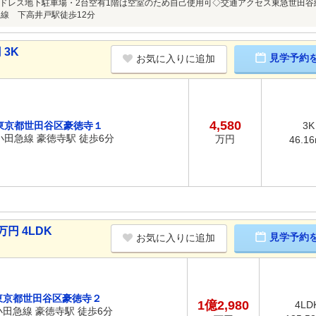
ドレス地下駐車場・2台空有1階は空室のため自己使用可◇交通アクセス東急世田谷
王線 下高井戸駅徒歩12分
 3K
見学予約
お気に入りに追加
4,580
東京都世田谷区豪徳寺１
3K
小田急線 豪徳寺駅 徒歩6分
万円
46.1
円 4LDK
見学予約
お気に入りに追加
東京都世田谷区豪徳寺２
1億2,980
4LD
小田急線 豪徳寺駅 徒歩6分