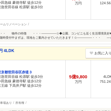
小田急線 豪徳寺駅 徒歩12分
124.5
万円
東急世田谷線 松原駅 徒歩3分
ームリノベーション
・・・ 物件の特徴 ・・・―――――☆◆公園、コンビニも近く生活環境良好◆
も随時受付中まずは、現地をご案内させていただきます！☆―――――・・・ 
 4LDK
お気に入
東京都世田谷区赤堤３
5億9,800
東急世田谷線 松原駅 徒歩3分
4LD
小田急線 豪徳寺駅 徒歩12分
751.2
万円
京王線 下高井戸駅 徒歩12分
車場あり
所有権