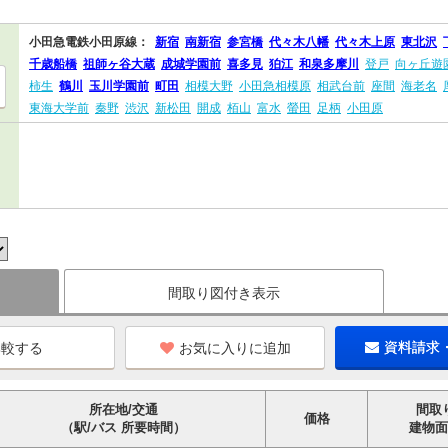
小田急電鉄小田原線：
新宿
南新宿
参宮橋
代々木八幡
代々木上原
東北沢
千歳船橋
祖師ヶ谷大蔵
成城学園前
喜多見
狛江
和泉多摩川
登戸
向ヶ丘遊
柿生
鶴川
玉川学園前
町田
相模大野
小田急相模原
相武台前
座間
海老名
東海大学前
秦野
渋沢
新松田
開成
栢山
富水
螢田
足柄
小田原
間取り図付き表示
お気に入りに追加
資料請求
所在地/交通
間取
価格
（駅/バス 所要時間）
建物面