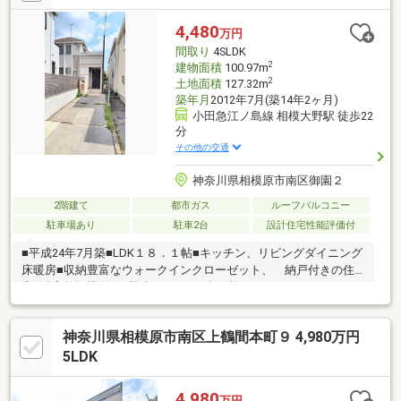
い。皆様からのお問合せ、心よりお待ち申し上げます。通話料無
料：0120-148-411
4,480
万円
間取り
4SLDK
2
建物面積
100.97m
2
土地面積
127.32m
築年月
2012年7月(築14年2ヶ月)
小田急江ノ島線 相模大野駅 徒歩22
分
その他の交通
神奈川県相模原市南区御園２
2階建て
都市ガス
ルーフバルコニー
駐車場あり
駐車2台
設計住宅性能評価付
■平成24年7月築■LDK１８．１帖■キッチン、リビングダイニング
床暖房■収納豊富なウォークインクローゼット、 納戸付きの住
宅■浴室乾燥機付き■駐車スペース2台可能
神奈川県相模原市南区上鶴間本町９ 4,980万円
5LDK
4,980
万円