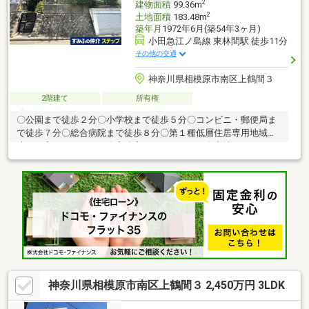
2
建物面積
99.36m
2
土地面積
183.48m
築年月
1972年6月(築54年3ヶ月)
小田急江ノ島線 東林間駅 徒歩11分
その他の交通
神奈川県相模原市南区上鶴間３
2階建て
所有権
〇公園まで徒歩２分〇小学校まで徒歩５分〇コンビニ・郵便局ま
で徒歩７分〇総合病院まで徒歩８分〇第１種低層住居専用地域〇
建ぺい率 ： ５０％〇容積率 ：１００％〇土地 ：１８
３．４８㎡（５５．５０坪）
神奈川県相模原市南区上鶴間３ 2,450万円 3LDK