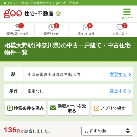
NTTグループ運営の不動産総合サイト goo住宅・不動産
1
0
0
0
最近検索した条件
最近見た物件
保存した条件
お気に入り
相模大野駅(神奈川県)の中古一戸建て・中古住宅
物件一覧
駅
変更する
小田急電鉄小田原線/相模大野
条件
変更する
指定なし
新着メールを受
検索条件を保存
アプリで探す
取る
136
件
が該当しました。