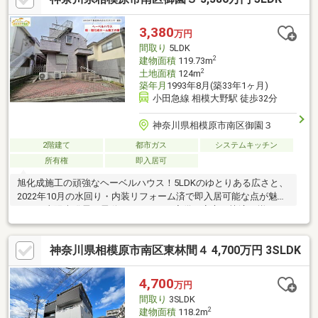
3,380
万円
間取り
5LDK
2
建物面積
119.73m
2
土地面積
124m
築年月
1993年8月(築33年1ヶ月)
小田急線 相模大野駅 徒歩32分
神奈川県相模原市南区御園３
2階建て
都市ガス
システムキッチン
所有権
即入居可
旭化成施工の頑強なヘーベルハウス！5LDKのゆとりある広さと、
2022年10月の水回り・内装リフォーム済で即入居可能な点が魅力
です。太陽光発電や電動シャッターも完備。安心と快適が揃った
一邸です。
神奈川県相模原市南区東林間４ 4,700万円 3SLDK
4,700
万円
間取り
3SLDK
2
建物面積
118.2m