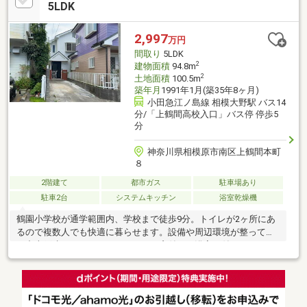
5LDK
2,997
万円
間取り
5LDK
2
建物面積
94.8m
2
土地面積
100.5m
築年月
1991年1月(築35年8ヶ月)
小田急江ノ島線 相模大野駅 バス14
分/「上鶴間高校入口」バス停 停歩5
分
神奈川県相模原市南区上鶴間本町
８
2階建て
都市ガス
駐車場あり
駐車2台
システムキッチン
浴室乾燥機
鶴園小学校が通学範囲内、学校まで徒歩9分。トイレが2ヶ所にあ
るので複数人でも快適に暮らせます。設備や周辺環境が整ってい
る中古戸建てはいかがでしょうか。窓付きの浴室が付いており、
衛生面の心配も要りません。TVインターホン付きなので、女性の
方も安心です。物件の向きは南向きです。システムキッチン付き
の物件です。