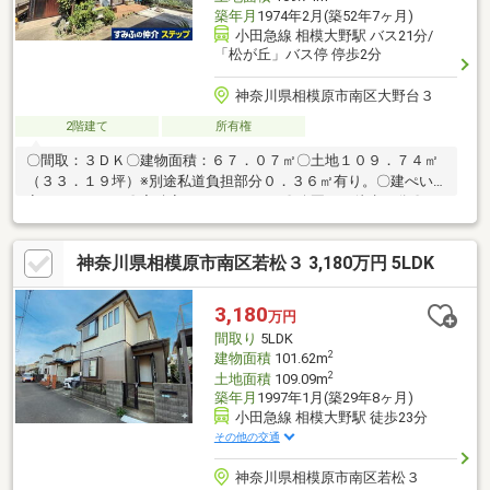
築年月
1974年2月(築52年7ヶ月)
小田急線 相模大野駅 バス21分/
「松が丘」バス停 停歩2分
神奈川県相模原市南区大野台３
2階建て
所有権
〇間取：３ＤＫ〇建物面積：６７．０７㎡〇土地１０９．７４㎡
（３３．１９坪）※別途私道負担部分０．３６㎡有り。〇建ぺい
率 ： ６０％〇容積率 ：１６０％〇公園まで徒歩４分〇コ
ンビニまで徒歩６分〇室内丁寧にご利用です。〇リフォーム履歴
有◆全室フローリング交換◆キッチン交換◆洗面台交換◆全居室
神奈川県相模原市南区若松３ 3,180万円 5LDK
クロス交換◆全室建具交換◆下駄箱交換
3,180
万円
間取り
5LDK
2
建物面積
101.62m
2
土地面積
109.09m
築年月
1997年1月(築29年8ヶ月)
小田急線 相模大野駅 徒歩23分
その他の交通
神奈川県相模原市南区若松３