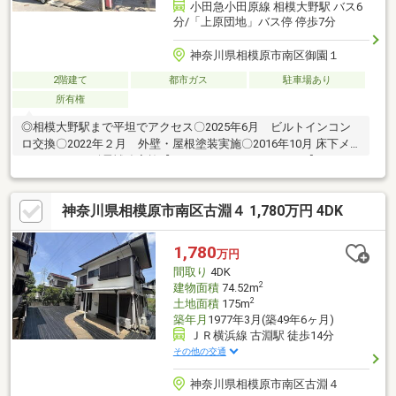
小田急小田原線 相模大野駅 バス6
分/「上原団地」バス停 停歩7分
神奈川県相模原市南区御園１
2階建て
都市ガス
駐車場あり
所有権
◎相模大野駅まで平坦でアクセス〇2025年6月 ビルトインコン
ロ交換〇2022年２月 外壁・屋根塗装実施〇2016年10月 床下メ
ンテナンス、耐震補強実施【ライフインフォメーション】・ロー
ソンストア100相模原栄町店…約430ｍ（徒歩6分）・スーパー三和
豊町店…約810ｍ（徒歩11分）・相模原若松郵便局…約760ｍ（徒
神奈川県相模原市南区古淵４ 1,780万円 4DK
歩10分）・黒河内病院…約890ｍ（徒歩12分）・谷口台小学校…約
730ｍ（徒歩10分）・麻溝台中学校…約1280ｍ（徒歩16分）・ひ
よこ第3保育園…約740ｍ（徒歩10分）
1,780
万円
間取り
4DK
2
建物面積
74.52m
2
土地面積
175m
築年月
1977年3月(築49年6ヶ月)
ＪＲ横浜線 古淵駅 徒歩14分
その他の交通
神奈川県相模原市南区古淵４