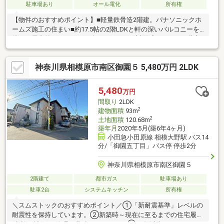
駐車場あり
オール電化
所有権
【物件のおすすめポイント】■軽量鉄骨造2階建。パナソニックホ
ームズ施工の住まい■約17.5帖の2階LDKと軒の深いバルコニーを
備え、屋内外のつながりを楽しめる1LDK■対面式キッチンや豊富
な収納を備え、家事動線を考慮した使いやすい間取り■2階リビン
グならではの明るさと、外からの視線が気になりにくい開放的な
神奈川県相模原市南区御園５ 5,480万円 2LDK
住空間■光触媒タイル「キラテック」を採用。セルフクリーニン
グ効果により、美しい外観を保ちやすい仕様【周辺環境のおすす
めポイント】■ローソンストア100相模原栄町：徒歩7分 ■ライフ
5,480
万円
相模原若松店：徒歩8分■クリエイトSD相模原東大沼店：徒歩11
間取り
2LDK
分お気軽にお問い合わせください。
2
建物面積
93m
2
土地面積
120.68m
築年月
2020年5月(築6年4ヶ月)
小田急小田原線 相模大野駅 バス14
分/「御園五丁目」バス停 停歩2分
神奈川県相模原市南区御園５
2階建て
都市ガス
駐車場あり
駐車2台
システムキッチン
所有権
＼スムストックのおすすめポイント／①「新耐震基準」レベルの
耐震性を保持しています。②新築時～現在に至るまでの住宅履歴