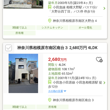
築年月
2003年5月(築23年4ヶ月)
小田急線 相模大野駅 バス11分/
「大野台四丁目」バス停 停歩1分
神奈川県相模原市南区大野台４
3階建て以上
システムキッチン
オール電化
所有権
神奈川県相模原市南区南台３ 2,680万円 4LDK
2,680
万円
間取り
4LDK
2
建物面積
108.17m
2
土地面積
65.52m
築年月
2001年11月(築24年10ヶ月)
小田急小田原線 小田急相模原駅 徒
歩12分
その他の交通
神奈川県相模原市南区南台３
3階建て以上
所有権