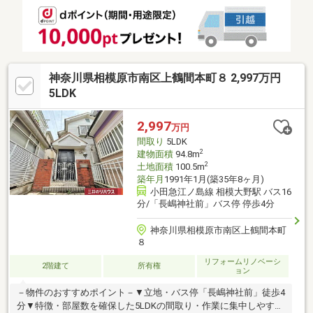
神奈川県相模原市南区上鶴間本町８ 2,997万円
5LDK
2,997
万円
間取り
5LDK
2
建物面積
94.8m
2
土地面積
100.5m
築年月
1991年1月(築35年8ヶ月)
小田急江ノ島線 相模大野駅 バス16
分/「長嶋神社前」バス停 停歩4分
神奈川県相模原市南区上鶴間本町
８
リフォームリノベーシ
2階建て
所有権
ョン
－物件のおすすめポイント－▼立地・バス停「長嶋神社前」徒歩4
分▼特徴・部屋数を確保した5LDKの間取り・作業に集中しやすい