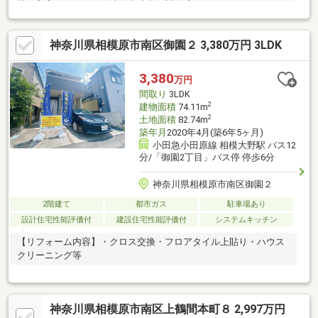
地、和室、シャワー付洗面化粧台、対面式キッチン、トイレ２ヶ
所、浴室１坪以上、２階建、南面バルコニー、複層ガラス、温水
洗浄便座、ロフト、ＴＶ付浴室、床下収納、浴室に窓、ＴＶモニ
神奈川県相模原市南区御園２ 3,380万円 3LDK
タ付インターホン、通風良好、平坦地、周辺交通量少なめ、浄水
器
3,380
万円
間取り
3LDK
2
建物面積
74.11m
2
土地面積
82.74m
築年月
2020年4月(築6年5ヶ月)
小田急小田原線 相模大野駅 バス12
分/「御園2丁目」バス停 停歩6分
神奈川県相模原市南区御園２
2階建て
都市ガス
駐車場あり
設計住宅性能評価付
建設住宅性能評価付
システムキッチン
【リフォーム内容】・クロス交換・フロアタイル上貼り・ハウス
クリーニング等
神奈川県相模原市南区上鶴間本町８ 2,997万円