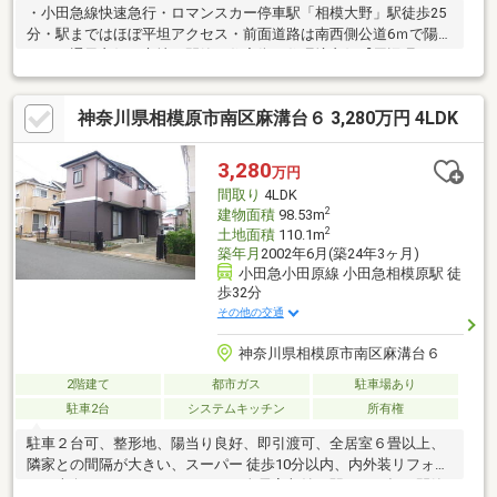
・小田急線快速急行・ロマンスカー停車駅「相模大野」駅徒歩25
分・駅まではほぼ平坦アクセス・前面道路は南西側公道6ｍで陽当
たり・通風良好な立地・閑静な住宅街で住環境良好【周辺環
境】・ライフ相模原若松店：徒歩14分（1096ｍ）・ローソンスト
ア100相模原栄町店：徒歩8分（623ｍ）・クリエイトエス・ディ
神奈川県相模原市南区麻溝台６ 3,280万円 4LDK
ー相模原東大沼店：徒歩13分（1017ｍ）
3,280
万円
間取り
4LDK
2
建物面積
98.53m
2
土地面積
110.1m
築年月
2002年6月(築24年3ヶ月)
小田急小田原線 小田急相模原駅 徒
歩32分
その他の交通
神奈川県相模原市南区麻溝台６
2階建て
都市ガス
駐車場あり
駐車2台
システムキッチン
所有権
駐車２台可、整形地、陽当り良好、即引渡可、全居室６畳以上、
隣家との間隔が大きい、スーパー 徒歩10分以内、内外装リフォー
ム、南向き、システムキッチン、全居室収納、駅まで平坦、閑静