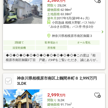
2,380
万円
間取り
2SLDK
2
建物面積
62.98m
2
土地面積
63.38m
築年月
2017年5月(築9年4ヶ月)
小田急線 相模大野駅 バス16分/
「みゆき台団地」バス停 停歩3分
神奈川県相模原市南区御園３
2階建て
駐車場あり
オール電化
浴室乾燥機
所有権
◆◇◆◇◆◇◆◇◆◇◆◇◆◇◆◇◆◇◆◇◆この度は『相
模原市南区御園3丁目 戸建』のHPをご覧いただき、誠にありが
とうございます。┏┓お部屋について
┗□━━━━━━━━━━━━━ ◇2017年築の木造2階建て住
宅 ◇オール電化住宅 ◇2LDK＋Sの用途に富んだ間取り現
神奈川県相模原市南区上鶴間本町８ 2,999万円
地のご見学希望・ご質問等は担当の『田中』までお気軽にお問い
合わせください。≪ フリーコール：0120-917-164 ≫ ≪ 担
3LDK
当田中直通：080-9975-8617
≫◆◇◆◇◆◇◆◇◆◇◆◇◆◇◆◇◆◇◆◇◆
2,999
万円
間取り
3LDK
2
建物面積
91.71m