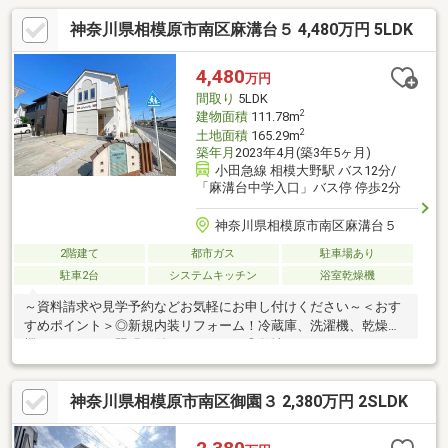
神奈川県相模原市南区麻溝台５ 4,480万円 5LDK
4,480
万円
間取り
5LDK
2
建物面積
111.78m
2
土地面積
165.29m
築年月
2023年4月(築3年5ヶ月)
小田急線 相模大野駅 バス12分/
「麻溝台中学入口」バス停 停歩2分
神奈川県相模原市南区麻溝台５
2階建て
都市ガス
駐車場あり
駐車2台
システムキッチン
浴室乾燥機
～資料請求や見学予約などお気軽にお申し付けください～＜おす
すめポイント＞◎新規内装リフォーム！冷蔵庫、洗濯機、乾燥
機、エアコン、照明が付いています！◎敷地はゆとりの165㎡！
広いお庭でガーデニングやバーベキューが楽しめます♪◎二世帯住
宅にも対応する5LDKの間取り♪SIC、パントリー、屋根裏など収納
神奈川県相模原市南区御園３ 2,380万円 2SLDK
充実！＜交通アクセス＞①小田急線「相模大野」駅バス12分②
小田急小田原線「小田急相模原」駅バス10分③JR横浜線「相模
原」駅バス30分※バス利用は「麻溝台中学入口」停歩2分