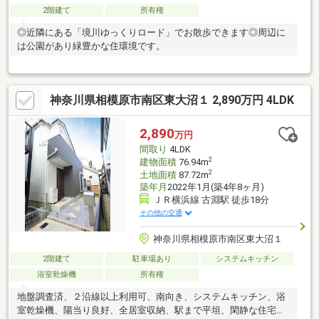
2階建て
所有権
◎近隣にある「境川ゆっくりロード」でお散歩できます◎周辺に
は公園があり緑豊かな住環境です。
神奈川県相模原市南区東大沼１ 2,890万円 4LDK
2,890
万円
間取り
4LDK
2
建物面積
76.94m
2
土地面積
87.72m
築年月
2022年1月(築4年8ヶ月)
ＪＲ横浜線 古淵駅 徒歩18分
その他の交通
神奈川県相模原市南区東大沼１
2階建て
駐車場あり
システムキッチン
浴室乾燥機
所有権
地盤調査済、２沿線以上利用可、南向き、システムキッチン、浴
室乾燥機、陽当り良好、全居室収納、駅まで平坦、閑静な住宅