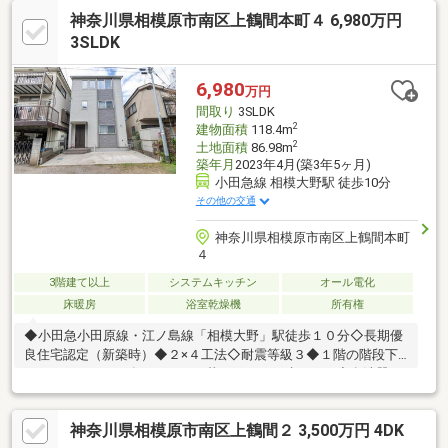
◆LD部分に床暖房、キッチンに食器洗乾燥機、浴室に換気乾燥暖
神奈川県相模原市南区上鶴間本町４ 6,980万円
房機があります。◆各居室に収納、LDK部分に約1.0畳の収納、パ
ントリー、約5.3畳の小屋裏収納があり、収納豊富です。◆全居室
3SLDK
2面採光、南東道路接道の為、日当り良好です。◆間取を4LDKに
変更可能です。(別途工事費用がかかります)
6,980
万円
間取り
3SLDK
2
建物面積
118.4m
2
土地面積
86.98m
築年月
2023年4月(築3年5ヶ月)
小田急線 相模大野駅 徒歩10分
その他の交通
神奈川県相模原市南区上鶴間本町
４
3階建て以上
システムキッチン
オール電化
床暖房
浴室乾燥機
所有権
◆小田急小田原線・江ノ島線「相模大野」駅徒歩１０分◇長期優
良住宅認定（新築時）◆２×４工法◇耐震等級３◆１階の階段下
にペットコーナー有、ペットと暮らせる一戸建です。◇食洗器、
浴室乾燥機付きで設備も充実◆各居室の収納以外に納戸×２や壁
面収納など収納も豊富です。◇玄関には約２．２㎡のシューズク
神奈川県相模原市南区上鶴間２ 3,500万円 4DK
ローゼット有、玄関がスッキリして見えます。◆室内の壁紙はア