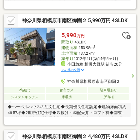
壁付けキッチン・洋室3室・和室に収納有▼2026年8月内外装リフ
ォーム内容【交換】キッチン、浴室、トイレ、床材クロス 等【そ
の他】屋根・外壁塗装、ハウスクリーニング 他▼周辺環境・相模
神奈川県相模原市南区御園２ 5,990万円 4SLDK
原市立鶴園小学校 徒歩6分(約440m)・クリエイトエス・ディー相
模原上鶴間店 徒歩8分(約580m)・中和田天神上公園 徒歩5分(約
380m)■ ご希望の住まい探しをお手伝いします ━━━━━・・・
5,990
万円
物件の詳細・ご相談はお気軽にお問い合わせください。
間取り
4SLDK
2
建物面積
153.98m
2
土地面積
137.27m
築年月
2012年4月(築14年5ヶ月)
小田急線 相模大野駅 徒歩20分
その他の交通
神奈川県相模原市南区御園２
2階建て
都市ガス
駐車場あり
システムキッチン
床暖房
所有権
◆ヘーベルハウスの注文住宅◆長期優良住宅認定◆建物床面積約
46.57坪◆2世帯住宅仕様◆吹抜け・勾配天井・ロフト有◆南東向
き敷地◆小田急線「相模大野」駅徒歩20分◆2012年築 ◆軽量鉄
骨造◆勾配天井および吹抜けあり本物件を担当しております若杉
（わかすぎ）と申します。ご見学のご希望や詳細な資料の送付に
神奈川県相模原市南区御園２ 4,480万円 4SLDK
つきまして、また、資金計画等ご不明点はお気軽にご相談くださ