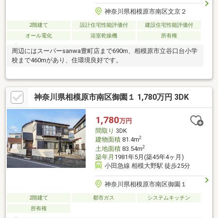
神奈川県相模原市南区文京２
2階建て
設計住宅性能評価付
建設住宅性能評価付
オール電化
浴室乾燥機
所有権
周辺にはスーパーsanwa豊町店まで690m、相模原市立谷口台小学
校まで460mがあり、住環境良好です。
神奈川県相模原市南区御園１ 1,780万円 3DK
1,780
万円
間取り
3DK
2
建物面積
81.4m
2
土地面積
83.54m
築年月
1981年5月(築45年4ヶ月)
小田急線 相模大野駅 徒歩25分
神奈川県相模原市南区御園１
2階建て
都市ガス
システムキッチン
所有権