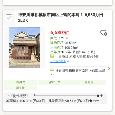
(点検・補修)を管理・蓄積しています。③50年以上のメンテナン
スプログラムに対応。住宅購入後もそのまま引き継ぐことが可能
です。物件の詳細情報は、イベント情報欄でもご確認下さい。●
神奈川県相模原市南区上鶴間本町１ 6,580万円
積水ハウス旧分譲地！●北西側・北東側前面道路の幅員は約
5.0m、角地！●神奈川中央交通「御園五丁目」停まで徒歩2分。
2LDK
●2020年5月築、積水ハウス施工 【ザ・グラヴィス】●「2LDK」
→「3LDK」へ間取り変更可能(別途工事費用あり)。●カースペー
6,580
万円
スに2台駐車可能(車種制限あり)。
間取り
2LDK
2
建物面積
98.53m
2
土地面積
100.08m
築年月
2017年1月(築9年8ヶ月)
小田急線 相模大野駅 徒歩7分
その他の交通
神奈川県相模原市南区上鶴間本町
１
2階建て
都市ガス
床暖房
所有権
┏《物件概要》 ┗┻━━━━━━━━━━━━━━━━━◆土
地面積約100.08㎡(約30坪)、建物面積約98.53㎡(約29坪)◆カース
ペースと前面道路に高低差がない為、駐車が容易です。◆前面道
路が交通量が少ない為、小さなお子様のいるご家庭も安心です。