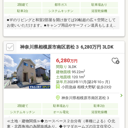
2階建て
都市ガス
駐車場あり
駐車2台
システムキッチン
浴室乾燥機
■1Fのリビングと和室2部屋を開け放てば20帖超の広々空間として
お使いいただけます。■キャンプ用品やサーフィン道具もしまえ
る多趣味なご家族に嬉しい屋根裏収納。■カースペース2台可（車
種による）。■毎日のお買物に便利なスーパー、ドラッグストア
や小・中学校も近く、生活便利な住環境です。
神奈川県相模原市南区若松３ 6,280万円 3LDK
6,280
万円
間取り
3LDK
2
建物面積
95.22m
2
土地面積
120.1m
築年月
2023年11月(築2年10ヶ月)
小田急線 相模大野駅 徒歩23分
神奈川県相模原市南区若松３
2階建て
駐車場あり
駐車2台
システムキッチン
オール電化
浴室乾燥機
≪土地・建物関係≫◆カースペース２台分有（車種による）◇北
東・北西角地の為開放感あり。◆ヤマダホームズの注文住宅◇令