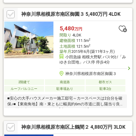
な住宅地、前道６ｍ以上、和室、対面式キッチン、バリアフリ
ー、２階建、床下収納、浴室に窓、ＴＶモニタ付インターホン、
神奈川県相模原市南区御園３ 5,480万円 4LDK
都市ガス、小学校 徒歩10分以内、平坦地、屋根裏収納
5,480
万円
間取り
4LDK
2
建物面積
111.5m
2
土地面積
121.5m
築年月
2015年6月(築11年3ヶ月)
小田急線 相模大野駅 バス9分/「み
ゆき台団地」バス停 停歩4分
神奈川県相模原市南区御園３
2階建て
南道路
都市ガス
ルーフバルコニー
駐車場あり
駐車2台
■安心の大手ハウスメーカー施工邸宅～カースペースは2台分を確
保♪■【東南角地】南・東ともに幅員約6mの市道に面し陽当り良
好！開放感あふれる4LDK♪■【広々LDK22.5帖】パントリーや
WIC、SICなど豊富な収納完備♪◆当日OKの見学予約は【0120-
806013】へ【提携住宅ローン】 ●大手都市銀行 ●変動金利 年
神奈川県相模原市南区上鶴間２ 4,880万円 3LDK
0.684％●保証料０円 疾病保証付き話題のauじぶん銀行 利用可 た
くさんのお客様からのお言葉に感謝してこれからも楽しく素敵な