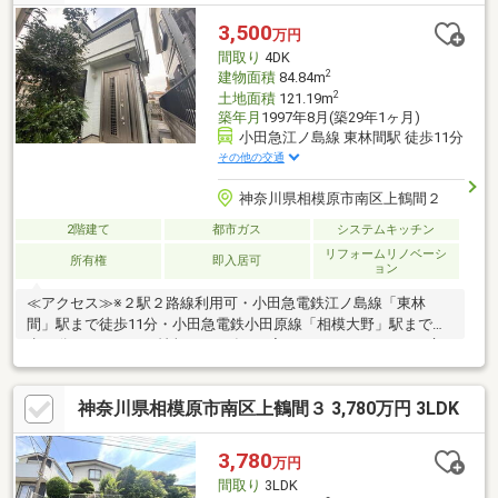
イボリー系のクロスを採用しており、明るいのですが落ち着いて
見えます。◇エコキュートや太陽光パネルが設置されているオー
3,500
万円
ル電化住宅です。
間取り
4DK
2
建物面積
84.84m
2
土地面積
121.19m
築年月
1997年8月(築29年1ヶ月)
小田急江ノ島線 東林間駅 徒歩11分
その他の交通
神奈川県相模原市南区上鶴間２
2階建て
都市ガス
システムキッチン
リフォームリノベーシ
所有権
即入居可
ョン
≪アクセス≫※２駅２路線利用可・小田急電鉄江ノ島線「東林
間」駅まで徒歩11分・小田急電鉄小田原線「相模大野」駅まで徒
歩20分≪リフォーム情報≫2014年3月完了・システムキッチン交
換・ユニットバス交換・給湯器交換・サンルーム設置・玄関ドア
交換・外壁屋根塗装
神奈川県相模原市南区上鶴間３ 3,780万円 3LDK
3,780
万円
間取り
3LDK