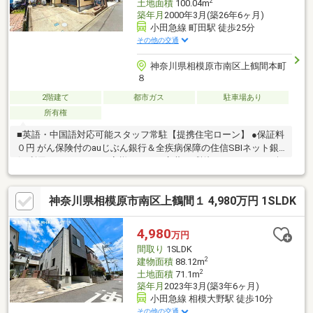
2
土地面積
100.04m
築年月
2000年3月(築26年6ヶ月)
小田急線 町田駅 徒歩25分
その他の交通
神奈川県相模原市南区上鶴間本町
８
2階建て
都市ガス
駐車場あり
所有権
■英語・中国語対応可能スタッフ常駐【提携住宅ローン】 ●保証料
０円 がん保険付のauじぶん銀行＆全疾病保障の住信SBIネット銀
行 利用可たくさんのお客様からのお言葉に感謝してこれからも楽
しく素敵なお家探しをお約束します。お家探しを始めてみようと
思われたらまずは、お気軽に東宝ハウス町田に相談してみません
神奈川県相模原市南区上鶴間１ 4,980万円 1SLDK
か？何も決まっていなくて大丈夫！まずはお客様の夢をお聞かせ
ください！お問合せをお待ちしております☆☆
4,980
万円
間取り
1SLDK
2
建物面積
88.12m
2
土地面積
71.1m
築年月
2023年3月(築3年6ヶ月)
小田急線 相模大野駅 徒歩10分
その他の交通