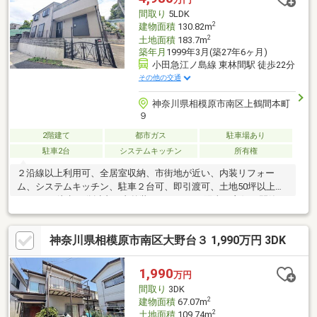
間取り
5LDK
2
建物面積
130.82m
2
土地面積
183.7m
築年月
1999年3月(築27年6ヶ月)
小田急江ノ島線 東林間駅 徒歩22分
その他の交通
神奈川県相模原市南区上鶴間本町
９
2階建て
都市ガス
駐車場あり
駐車2台
システムキッチン
所有権
２沿線以上利用可、全居室収納、市街地が近い、内装リフォー
ム、システムキッチン、駐車２台可、即引渡可、土地50坪以上、
スーパー 徒歩10分以内、内外装リフォーム、陽当り良好、閑静な
住宅地、ＬＤＫ１５畳以上、シャワー付洗面化粧台、ワイドバル
コニー、トイレ２ヶ所、浴室１坪以上、外装リフォーム、２階
神奈川県相模原市南区大野台３ 1,990万円 3DK
建、フローリング張替、温水洗浄便座、床下収納、浴室に窓、リ
ノベーション、緑豊かな住宅地、前面棟無、通風良好、パントリ
ー（食器・食品の収納庫）、ウォークインクローゼット、全居室
1,990
万円
６畳以上、全居室複層ガラスか複層サッシ、都市ガス、全室２面
間取り
3DK
採光、小学校 徒歩10分以内、食器洗乾燥機、周辺交通量少なめ、
2
建物面積
67.07m
隣家との間隔が大きい、
2
土地面積
109.74m