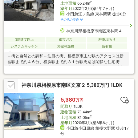
2
土地面積
65.24m
築年月
2022年2月(築4年7ヶ月)
小田急江ノ島線 東林間駅 徒歩8分
その他の交通
神奈川県相模原市南区東林間４
3階建て以上
都市ガス
駐車場あり
システムキッチン
浴室乾燥機
所有権
～街と自然との調和～注目の街、相模原市主な駅のアクセスは新
宿駅まで約４６分、横浜駅まで約３１分駅周辺は閑静な住宅街が
広がります。カフェやドラッグストアなどが入店する駅ビル「小
田急マルシェ東林間」「東急ストア」を始めとする複数のスーパ
ー、総合病院「東芝林間病院 」などが駅近隣に立地、生活利便
神奈川県相模原市南区文京２ 5,380万円 1LDK
施設が揃います。毎年８月に東林間駅前大通りで開催される阿波
踊りのイベント「東林間サマーわぁ！ニバル」は、市内外から多
くの来場者が訪れ賑わいます。街と緑が調和したこの街で、あた
5,380
万円
らしい生活をスタートしてみませんか。
間取り
1LDK
2
建物面積
73.44m
2
土地面積
81.06m
築年月
2020年3月(築6年6ヶ月)
小田急小田原線 相模大野駅 徒歩17
分