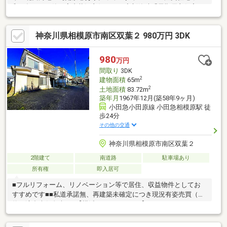
和５年１１月築、室内状況良好です。◆新築時「長期優良住宅」
認定◇制震ダンパー（４本）有◆一部深基礎≪設備関係≫◆カッ
プボード・食洗機付キッチン◇モニター付インターホン◆オール
神奈川県相模原市南区双葉２ 980万円 3DK
電化◇太陽光発電システム（蓄電池付）◆エコキュート設置◇宅
配ボックス付き◆ＬＤ部分はペットコーティング済◇１階電動シ
ャッター、２階手動シャッター◆浴室換気乾燥機付き
980
万円
間取り
3DK
2
建物面積
65m
2
土地面積
83.72m
築年月
1967年12月(築58年9ヶ月)
小田急小田原線 小田急相模原駅 徒
歩24分
その他の交通
神奈川県相模原市南区双葉２
2階建て
南道路
駐車場あり
所有権
即入居可
■フルリフォーム、リノベーション等で居住、収益物件としてお
すすめです■■私道承諾無、再建築未確定につき現況有姿売買（契
約不適合責任免責）■【横浜のハウスネット】０１２０-４１１-３
０６（通話料無料）・住所だけ知りたい、1件だけ見たいもOK・
現地集合現地解散、zoomでリモート見学もOK・Googleクチコミ