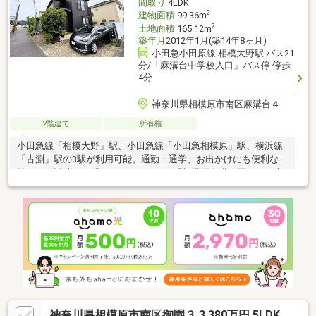
間取り
4LDK
2
建物面積
99.36m
2
土地面積
165.12m
築年月
2012年1月(築14年8ヶ月)
小田急小田原線 相模大野駅 バス21
分/「麻溝台中学校入口」バス停 停歩
4分
神奈川県相模原市南区麻溝台４
2階建て
所有権
小田急線「相模大野」駅、小田急線「小田急相模原」駅、横浜線
「古淵」駅の3駅が利用可能。通勤・通学、お出かけにも便利な立
地です。近隣には「こもれびの森」、「相模原麻溝公園」など大
規模な公園が立地し、子育て世代にもおすすめ。LDKはご家族が
集う広々とした空間。それぞれのプライベートも尊重できる4LDK
の間取りは、テレワークスペースとしても活用できます。
神奈川県相模原市南区御園３ 3,380万円 5LDK