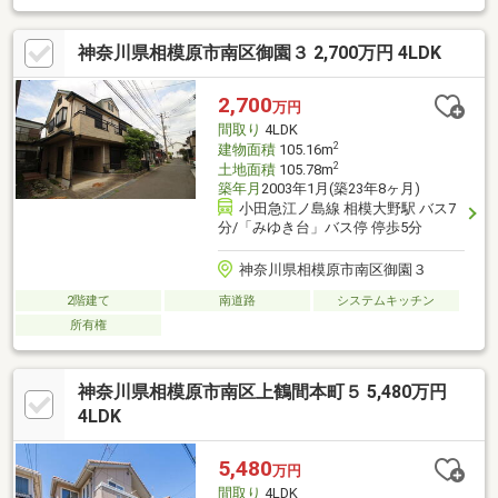
神奈川県相模原市南区御園３ 2,700万円 4LDK
2,700
万円
間取り
4LDK
2
建物面積
105.16m
2
土地面積
105.78m
築年月
2003年1月(築23年8ヶ月)
小田急江ノ島線 相模大野駅 バス7
分/「みゆき台」バス停 停歩5分
神奈川県相模原市南区御園３
2階建て
南道路
システムキッチン
所有権
神奈川県相模原市南区上鶴間本町５ 5,480万円
4LDK
5,480
万円
間取り
4LDK