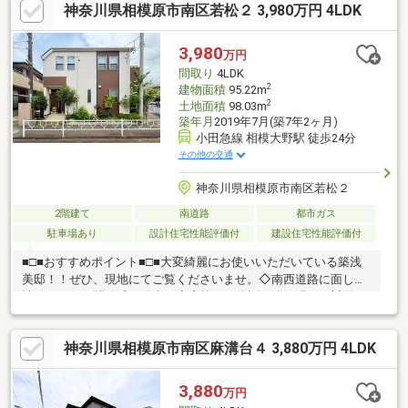
神奈川県相模原市南区若松２ 3,980万円 4LDK
評価4.8の優良店・１都３県の不動産売却も得意な会社・しつこい
営業一切なしの安心店
3,980
万円
間取り
4LDK
2
建物面積
95.22m
2
土地面積
98.03m
築年月
2019年7月(築7年2ヶ月)
小田急線 相模大野駅 徒歩24分
その他の交通
神奈川県相模原市南区若松２
2階建て
南道路
都市ガス
駐車場あり
設計住宅性能評価付
建設住宅性能評価付
■□■おすすめポイント■□■大変綺麗にお使いいただいている築浅
美邸！！ぜひ、現地にてご覧くださいませ。◇南西道路に面し角
地ならではの開放感と陽当り◇家族との会話が弾む明るい対面キ
ッチン◇リビングが見渡せる安心の見通し良い設計◇ホッと一息
つける癒やしの和室◇窓付きで明るく清潔感のある快適な水回り
神奈川県相模原市南区麻溝台４ 3,880万円 4LDK
◇各居室に収納完備でお部屋をすっきり活用◎随時、ご相談お待
ちしております。◎フリーダイヤル『0120-430-499』までご連絡
下さい。スタッフ一同、お客様からのお問合せを心よりお待ちし
3,880
万円
ております。