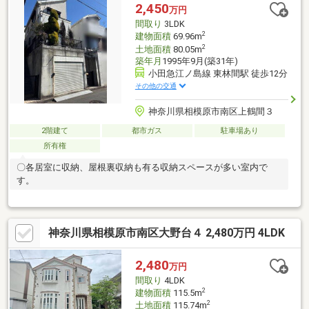
2,450
万円
間取り
3LDK
2
建物面積
69.96m
2
土地面積
80.05m
築年月
1995年9月(築31年)
小田急江ノ島線 東林間駅 徒歩12分
その他の交通
神奈川県相模原市南区上鶴間３
2階建て
都市ガス
駐車場あり
所有権
〇各居室に収納、屋根裏収納も有る収納スペースが多い室内で
す。
神奈川県相模原市南区大野台４ 2,480万円 4LDK
2,480
万円
間取り
4LDK
2
建物面積
115.5m
2
土地面積
115.74m