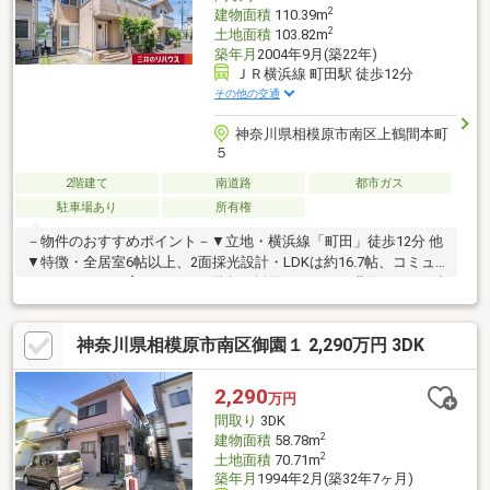
2
建物面積
110.39m
2
土地面積
103.82m
築年月
2004年9月(築22年)
ＪＲ横浜線 町田駅 徒歩12分
その他の交通
神奈川県相模原市南区上鶴間本町
５
2階建て
南道路
都市ガス
駐車場あり
所有権
－物件のおすすめポイント－▼立地・横浜線「町田」徒歩12分 他
▼特徴・全居室6帖以上、2面採光設計・LDKは約16.7帖、コミュ
ニケーションを育むリビング階段を採用・キッチン背面に2WAY洗
面室有、家事動線良好・独立配置の和室は客間としても活用可・
WIC等、各洋室・和室・各階廊下に収納を設置・主寝室含む2室を
神奈川県相模原市南区御園１ 2,290万円 3DK
跨ぐ南東向きバルコニー付・駐車場有(車種による)▼周辺環境・
相模原市立谷口小学校 徒歩1分(約60m)・sanwa上鶴間店 徒歩4分
(約300m)■ ご希望の住まい探しをお手伝いします
2,290
万円
━━━━━・・・物件の詳細・ご相談はお気軽にお問い合わせく
間取り
3DK
ださい。
2
建物面積
58.78m
2
土地面積
70.71m
築年月
1994年2月(築32年7ヶ月)