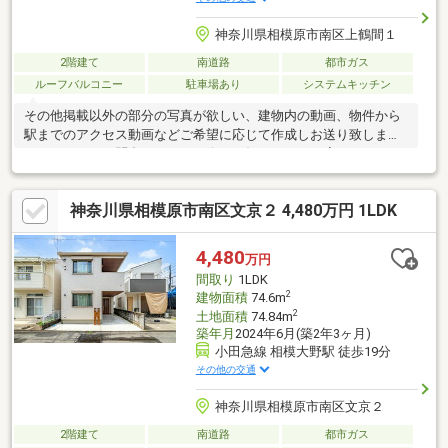
神奈川県相模原市南区上鶴間１
2階建て
南道路
都市ガス
ルーフバルコニー
駐車場あり
システムキッチン
その他掲載以外の部分の写真が欲しい、建物内の動画、物件から
駅までのアクセス動画などご希望に応じて作成しお送り致しま
す！まとめてお問合せ下さい！今すぐ知りたい！に応えられるよ
うに走ります！ご案内・詳細な資料のご請求などお住まい探しに
関わる全てを朝日土地建物(株)営業2課にお任せください！
神奈川県相模原市南区文京２ 4,480万円 1LDK
4,480
万円
間取り
1LDK
2
建物面積
74.6m
2
土地面積
74.84m
築年月
2024年6月(築2年3ヶ月)
小田急線 相模大野駅 徒歩19分
その他の交通
神奈川県相模原市南区文京２
2階建て
南道路
都市ガス