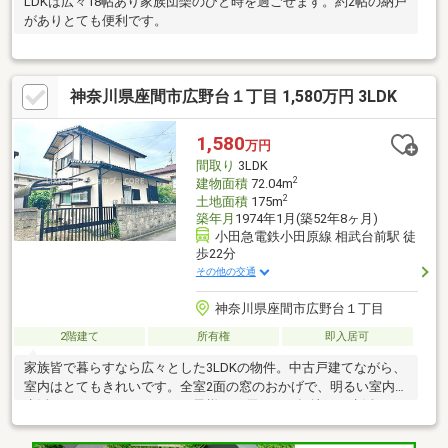
LDKは広々18帖あり家族団欒のひと時を過ごせます。約2帖の納戸
がありとても便利です。
神奈川県座間市広野台１丁目 1,580万円 3LDK
1,580
万円
間取り
3LDK
2
建物面積
72.04m
2
土地面積
175m
築年月
1974年1月(築52年8ヶ月)
小田急電鉄小田原線 相武台前駅 徒
歩22分
その他の交通
神奈川県座間市広野台１丁目
2階建て
所有権
即入居可
家族皆で暮らすなら広々とした3LDKの物件。中古戸建てながら、
室内はとてもきれいです。全室2面の窓のおかげで、明るい室内で
生活することができます。お子様にも優しい平坦地での生活はい
かがでしょうか