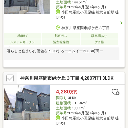
2
土地面積
144.61m
築年月
2025年6月(築1年3ヶ月)
小田急電鉄小田原線 相武台前駅 徒
歩9分
神奈川県座間市緑ケ丘３丁目
2階建て
都市ガス
駐車場あり
システムキッチン
浴室乾燥機
所有権
暮らしと住まいに価値をPLUSするーエムイーPLUS町田ー
神奈川県座間市緑ケ丘３丁目 4,280万円 3LDK
4,280
万円
間取り
3LDK
2
建物面積
101.94m
2
土地面積
133.1m
築年月
2025年6月(築1年3ヶ月)
小田急電鉄小田原線 相武台前駅 徒
歩9分