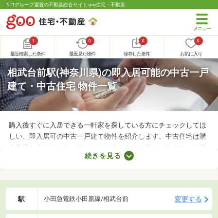
NTTグループ運営の不動産総合サイト goo住宅・不動産
1
0
0
0
最近検索した条件
最近見た物件
保存した条件
お気に入り
相武台前駅(神奈川県)の即入居可能の中古一戸
建て・中古住宅 物件一覧
購入後すぐに入居できる一軒家を探している方にチェックしてほ
しい、即入居可の中古一戸建て物件を紹介します。中古住宅は購
入費用を抑えられるメリットがあるものの、誰かが住んでいた家
続きを見る
なのでクリーニングが必須。即入居可の物件はクリーニング済み
なので、購入後すぐに引っ越せますよ。すぐに引っ越さなければ
ならない方は、即入居可の物件から気になる家を見つけてくださ
いね。
駅
変更する
小田急電鉄小田原線/相武台前