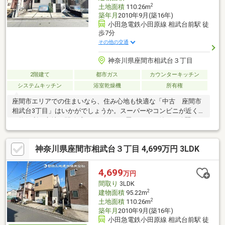
2
土地面積
110.26m
築年月
2010年9月(築16年)
小田急電鉄小田原線 相武台前駅 徒
歩7分
その他の交通
神奈川県座間市相武台３丁目
2階建て
都市ガス
カウンターキッチン
システムキッチン
浴室乾燥機
所有権
座間市エリアでの住まいなら、住み心地も快適な「中古 座間市
相武台3丁目」はいかがでしょうか。スーパーやコンビニが近く買
い物便利な立地。開放感のある3LDK＋畳コーナー付きの綺麗なお
家です。
神奈川県座間市相武台３丁目 4,699万円 3LDK
4,699
万円
間取り
3LDK
2
建物面積
95.22m
2
土地面積
110.26m
築年月
2010年9月(築16年)
小田急電鉄小田原線 相武台前駅 徒