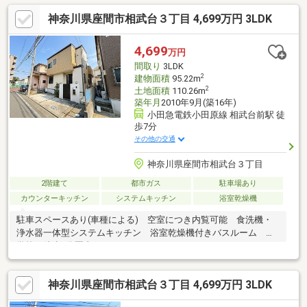
神奈川県座間市相武台３丁目 4,699万円 3LDK
4,699
万円
間取り
3LDK
2
建物面積
95.22m
2
土地面積
110.26m
築年月
2010年9月(築16年)
小田急電鉄小田原線 相武台前駅 徒
歩7分
その他の交通
神奈川県座間市相武台３丁目
2階建て
都市ガス
駐車場あり
カウンターキッチン
システムキッチン
浴室乾燥機
駐車スペースあり(車種による) 空室につき内覧可能 食洗機・
浄水器一体型システムキッチン 浴室乾燥機付きバスルーム 小
学校が徒歩5分圏内にあり
神奈川県座間市相武台３丁目 4,699万円 3LDK