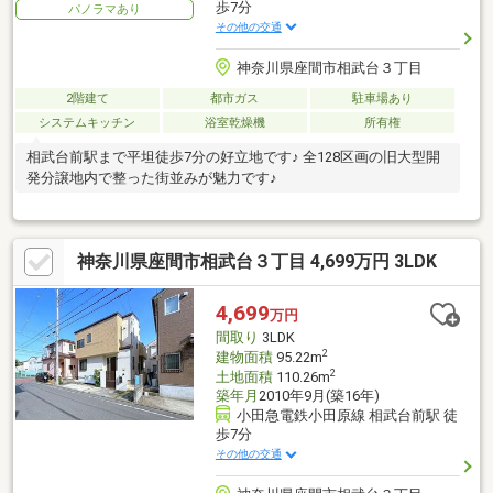
歩7分
パノラマあり
その他の交通
神奈川県座間市相武台３丁目
2階建て
都市ガス
駐車場あり
システムキッチン
浴室乾燥機
所有権
相武台前駅まで平坦徒歩7分の好立地です♪ 全128区画の旧大型開
発分譲地内で整った街並みが魅力です♪
神奈川県座間市相武台３丁目 4,699万円 3LDK
4,699
万円
間取り
3LDK
2
建物面積
95.22m
2
土地面積
110.26m
築年月
2010年9月(築16年)
小田急電鉄小田原線 相武台前駅 徒
歩7分
その他の交通