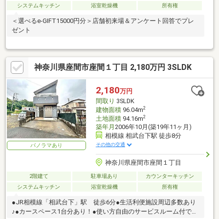
システムキッチン
浴室乾燥機
所有権
＜選べるe-GIFT15000円分＞店舗初来場＆アンケート回答でプレ
ゼント
神奈川県座間市座間１丁目 2,180万円 3SLDK
2,180
万円
間取り
3SLDK
2
建物面積
96.04m
2
土地面積
94.16m
築年月
2006年10月(築19年11ヶ月)
相模線 相武台下駅 徒歩8分
その他の交通
パノラマあり
神奈川県座間市座間１丁目
2階建て
駐車場あり
カウンターキッチン
システムキッチン
浴室乾燥機
所有権
●JR相模線「相武台下」駅 徒歩6分●生活利便施設周辺多数あり
♪●カースペース1台分あり！●使い方自由のサービスルーム付です