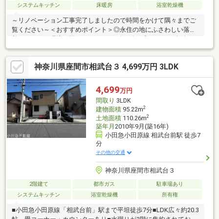
システムキッチン
床暖房
浴室乾燥機
～リノベーション工事完了しましたので時間をかけて隅々までご
覧ください～＜おすすめポイント＞◎永住の地にふさわしい落ち
着きのある住環境！駅よりラクラク平坦7分！◎キレイな街並みが
広がる全128区画の開発分譲地内！道路幅員は広々6ｍ！◎吹抜け
天井が魅力の広いリビングルーム♪ガーデニングが楽しめる小庭あ
神奈川県座間市相武台３ 4,699万円 3LDK
り。◎タタミコーナー、サニタリールーム、家事コーナー、シュ
ーズインクローゼット付！◎アイランドキッチン、床暖房、浴室
乾燥など充実の住宅設備類が整っています。◎学校関係や公園、
4,699
万円
商業施設、病院、役所などが整った利便性に優れた立地！＜交通
間取り
3LDK
アクセス＞ 小田急小田原線「相武台前」駅徒歩7分
2
建物面積
95.22m
2
土地面積
110.26m
築年月
2010年9月(築16年)
小田急小田原線 相武台前駅 徒歩7
分
その他の交通
神奈川県座間市相武台３
2階建て
都市ガス
駐車場あり
システムキッチン
浴室乾燥機
所有権
■小田急小田原線「相武台前」駅まで平坦徒歩7分■LDK広々約20.3