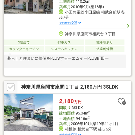
2
土地面積
110.26m
築年月
2010年9月(築16年)
小田急電鉄小田原線 相武台前駅 徒
歩7分
その他の交通
神奈川県座間市相武台３丁目
2階建て
都市ガス
駐車場あり
カウンターキッチン
システムキッチン
浴室乾燥機
暮らしと住まいに価値をPLUSするーエムイーPLUS町田ー
神奈川県座間市座間１丁目 2,180万円 3SLDK
2,180
万円
間取り
3SLDK
2
建物面積
96.04m
2
土地面積
94.16m
築年月
2006年10月(築19年11ヶ月)
相模線 相武台下駅 徒歩6分
その他の交通