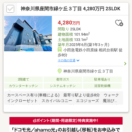
神奈川県座間市緑ケ丘３丁目 4,280万円 2SLDK
4,280
万円
間取り
2SLDK
2
建物面積
101.94m
2
土地面積
133.1m
築年月
2025年6月(築1年3ヶ月)
小田急電鉄小田原線 相武台前駅 徒
歩8分
その他の交通
神奈川県座間市緑ケ丘３丁目
2階建て
都市ガス
駐車場あり
カウンターキッチン
システムキッチン
浴室乾燥機
カースペース有り(車種による) 最寄り駅より徒歩8分 ウォーク
インクローゼット スカイバルコニー エコジョーズ 魔法びん
浴槽 三面鏡洗面台 リビングイン階段 シャワートイレ 食洗
機 浄水器 都市ガス