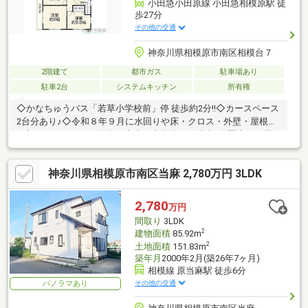
小田急小田原線 小田急相模原駅 徒
歩27分
その他の交通
神奈川県相模原市南区相模台７
2階建て
都市ガス
駐車場あり
駐車2台
システムキッチン
所有権
◇かなちゅうバス「若草小学校前」停 徒歩約2分!!◇カースペース
2台分あり♪◇令和８年９月に水回りや床・クロス・外壁・屋根を
一新するリフォーム物件！◇小・中学校まで徒歩6分圏内でお子
様の通学もらくらく♪◇使い方自由のサービスルーム付です♪-------
-------------地元密着のKATO不動産 町田駅前店太陽光発電やリフォ
神奈川県相模原市南区当麻 2,780万円 3LDK
ーム、売却のご相談も無料で承ります。◇小田急小田原線「町
田」駅北口徒歩１分◇ご内見希望・物件の詳細等はコチラまで
TEL 0120-613-121
2,780
万円
間取り
3LDK
2
建物面積
85.92m
2
土地面積
151.83m
築年月
2000年2月(築26年7ヶ月)
相模線 原当麻駅 徒歩6分
その他の交通
パノラマあり