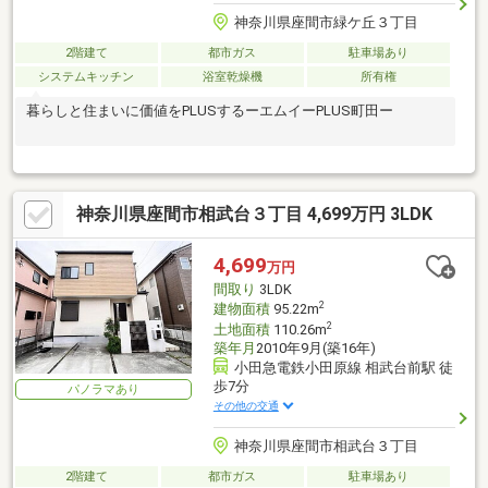
神奈川県座間市緑ケ丘３丁目
2階建て
都市ガス
駐車場あり
システムキッチン
浴室乾燥機
所有権
暮らしと住まいに価値をPLUSするーエムイーPLUS町田ー
神奈川県座間市相武台３丁目 4,699万円 3LDK
4,699
万円
間取り
3LDK
2
建物面積
95.22m
2
土地面積
110.26m
築年月
2010年9月(築16年)
小田急電鉄小田原線 相武台前駅 徒
歩7分
パノラマあり
その他の交通
神奈川県座間市相武台３丁目
2階建て
都市ガス
駐車場あり