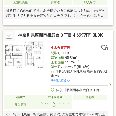
浴室乾燥機
所有権
即入居可
価格抑えめの物件です。お子様のいるご家庭にもお勧め。伸び伸
びと生活できる中古戸建物件がコチラです。これからの生活を、
今までよりも快適なものにしませんか。まずはお住まいをよりよ
いものにしていきましょう。
神奈川県座間市相武台３丁目 4,699万円 3LDK
4,699
万円
間取り
3LDK
2
建物面積
95.22m
2
土地面積
110.26m
築年月
2010年9月(築16年)
小田急電鉄小田原線 相武台前駅 徒
歩7分
その他の交通
神奈川県座間市相武台３丁目
2階建て
駐車場あり
所有権
リフォームリノベーシ
即入居可
ョン
小田急小田原線「相武台前」徒歩7分の好立地です◎LDK20帖以上