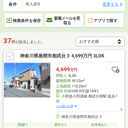
条件
変更する
即入居可
新着メールを受
検索条件を保存
アプリで探す
取る
37
件
が該当しました。
神奈川県座間市相武台３ 4,699万円 3LDK
4,699
万円
間取り
3LDK
2
建物面積
95.22m
2
土地面積
110.26m
築年月
2010年9月(築16年)
小田急小田原線 相武台前駅 徒歩7
分
その他の交通
神奈川県座間市相武台３
2階建て
都市ガス
駐車場あり