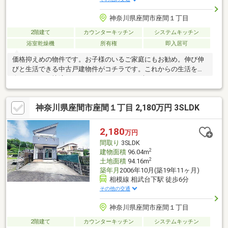
神奈川県座間市座間１丁目
2階建て
カウンターキッチン
システムキッチン
浴室乾燥機
所有権
即入居可
価格抑えめの物件です。お子様のいるご家庭にもお勧め。伸び伸
びと生活できる中古戸建物件がコチラです。これからの生活を、
今までよりも快適なものにしませんか。まずはお住まいをよりよ
いものにしていきましょう。
神奈川県座間市座間１丁目 2,180万円 3SLDK
2,180
万円
間取り
3SLDK
2
建物面積
96.04m
2
土地面積
94.16m
築年月
2006年10月(築19年11ヶ月)
相模線 相武台下駅 徒歩6分
その他の交通
神奈川県座間市座間１丁目
2階建て
カウンターキッチン
システムキッチン