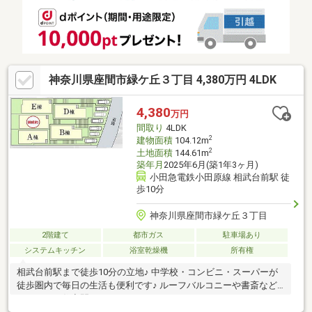
神奈川県座間市緑ケ丘３丁目 4,380万円 4LDK
4,380
万円
間取り
4LDK
2
建物面積
104.12m
2
土地面積
144.61m
築年月
2025年6月(築1年3ヶ月)
小田急電鉄小田原線 相武台前駅 徒
歩10分
神奈川県座間市緑ケ丘３丁目
2階建て
都市ガス
駐車場あり
システムキッチン
浴室乾燥機
所有権
相武台前駅まで徒歩10分の立地♪ 中学校・コンビニ・スーパーが
徒歩圏内で毎日の生活も便利です♪ ルーフバルコニーや書斎など
こだわりの住空間♪