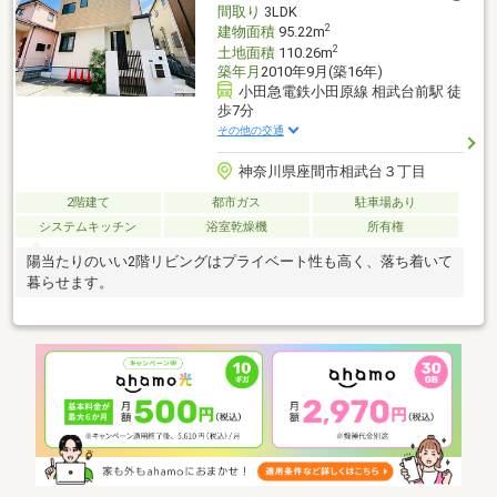
間取り
3LDK
2
建物面積
95.22m
2
土地面積
110.26m
築年月
2010年9月(築16年)
小田急電鉄小田原線 相武台前駅 徒
歩7分
その他の交通
神奈川県座間市相武台３丁目
2階建て
都市ガス
駐車場あり
システムキッチン
浴室乾燥機
所有権
陽当たりのいい2階リビングはプライベート性も高く、落ち着いて
暮らせます。