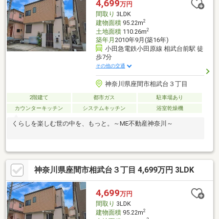
4,699
万円
間取り
3LDK
2
建物面積
95.22m
2
土地面積
110.26m
築年月
2010年9月(築16年)
小田急電鉄小田原線 相武台前駅 徒
歩7分
その他の交通
神奈川県座間市相武台３丁目
2階建て
都市ガス
駐車場あり
カウンターキッチン
システムキッチン
浴室乾燥機
くらしを楽しむ世の中を、もっと。～ME不動産神奈川～
神奈川県座間市相武台３丁目 4,699万円 3LDK
4,699
万円
間取り
3LDK
2
建物面積
95.22m