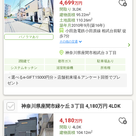
4,699
万円
間取り
3LDK
2
建物面積
95.22m
2
土地面積
110.26m
築年月
2010年9月(築16年)
小田急電鉄小田原線 相武台前駅 徒
歩7分
パノラマあり
その他の交通
神奈川県座間市相武台３丁目
2階建て
都市ガス
駐車場あり
システムキッチン
浴室乾燥機
所有権
＜選べるe-GIFT15000円分＞店舗初来場＆アンケート回答でプレ
ゼント
神奈川県座間市緑ケ丘３丁目 4,180万円 4LDK
4,180
万円
間取り
4LDK
2
建物面積
104.12m