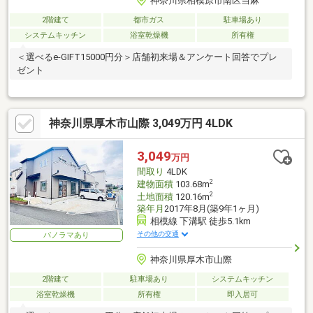
神奈川県相模原市南区当麻
2階建て
都市ガス
駐車場あり
システムキッチン
浴室乾燥機
所有権
＜選べるe-GIFT15000円分＞店舗初来場＆アンケート回答でプレ
ゼント
神奈川県厚木市山際 3,049万円 4LDK
3,049
万円
間取り
4LDK
2
建物面積
103.68m
2
土地面積
120.16m
築年月
2017年8月(築9年1ヶ月)
相模線 下溝駅 徒歩5.1km
その他の交通
パノラマあり
神奈川県厚木市山際
2階建て
駐車場あり
システムキッチン
浴室乾燥機
所有権
即入居可