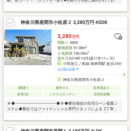
帖、畳コーナー・カウンターあり■水廻りが2階に集約されており
家事動線スムーズ■全128区画の大型分譲地内◆リフォーム内容
◆【水廻り】浴室、キッチン、洗面化粧台、洗濯用水栓、トイレ
【床・壁・天井】フローリング張(LDK、洋室全室、廊下、玄関)、
神奈川県座間市小松原２ 3,280万円 4SDK
CF張(洗面室、1・2階トイレ)、クロス貼【外装】外壁・屋根塗装
【その他】照明器具、スイッチ・コンセント、建具、インターホ
ン、ハウスクリーニング◆周辺環境◆・業務スーパー相武台店ま
3,280
万円
で徒歩3分・スーパー三和相武台店まで徒歩5分・座間市立相武台
間取り
4SDK
東小学校まで徒歩5分
2
建物面積
91.08m
2
土地面積
106.09m
築年月
2014年10月(築11年11ヶ月)
小田急江ノ島線 南林間駅 徒歩24分
その他の交通
神奈川県座間市小松原２
2階建て
都市ガス
駐車場あり
駐車3台
システムキッチン
浴室乾燥機
☆◆――――――――――――――◆☆◆弊社独自の住宅ローン提案シ
ステム◆弊社ではファイナンシャル専門スタッフによる【丁寧な
資金アドバイス】【ファイナンシャルプラン提案書の作成】を随
時行っております。意外に知らないお客様が多い【定年時の住宅
ローン残高】【住宅購入者だけが加入できる無料の生命保険】