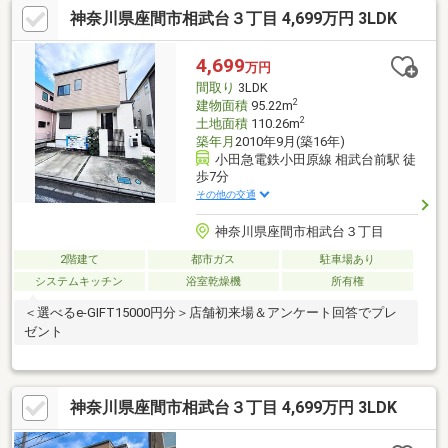
神奈川県座間市相武台３丁目 4,699万円 3LDK
4,699
万円
間取り
3LDK
2
建物面積
95.22m
2
土地面積
110.26m
築年月
2010年9月(築16年)
小田急電鉄小田原線 相武台前駅 徒
歩7分
その他の交通
神奈川県座間市相武台３丁目
2階建て
都市ガス
駐車場あり
システムキッチン
浴室乾燥機
所有権
＜選べるe-GIFT15000円分＞店舗初来場＆アンケート回答でプレ
ゼント
神奈川県座間市相武台３丁目 4,699万円 3LDK