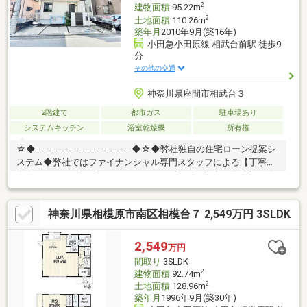
2
建物面積
95.22m
2
土地面積
110.26m
築年月
2010年9月(築16年)
小田急小田原線 相武台前駅 徒歩9
分
その他の交通
神奈川県座間市相武台３
2階建て
都市ガス
駐車場あり
システムキッチン
浴室乾燥機
所有権
☆◆――――――――――――――◆☆◆弊社独自の住宅ローン提案シ
ステム◆弊社ではファイナンシャル専門スタッフによる【丁寧な
資金アドバイス】【ファイナンシャルプラン提案書の作成】を随
時行っております。意外に知らないお客様が多い【定年時の住宅
ローン残高】【住宅購入者だけが加入できる無料の生命保険】
神奈川県相模原市南区相模台７ 2,549万円 3SLDK
【１３年間もらえる、国からの特別ボーナス】これから多くなる
【教育費】住宅を買った後から始まる【住宅ローン返済】６５歳
以上から必要になる【老後の費用負担】住宅探しの【このタイミ
2,549
万円
ング】で不安な部分を明確にしていきませんか？？
間取り
3SLDK
☆◆――――――――――――――◆☆
2
建物面積
92.74m
2
土地面積
128.96m
築年月
1996年9月(築30年)