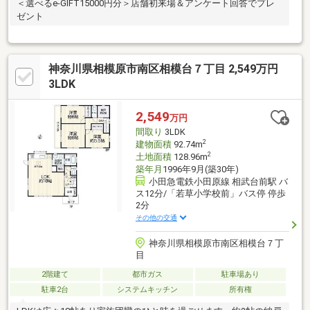
＜選べるe-GIFT15000円分＞店舗初来場＆アンケート回答でプレ
ゼント
神奈川県相模原市南区相模台７丁目 2,549万円
3LDK
2,549
万円
間取り
3LDK
2
建物面積
92.74m
2
土地面積
128.96m
築年月
1996年9月(築30年)
小田急電鉄小田原線 相武台前駅 バ
ス12分/「若草小学校前」バス停 停歩
2分
その他の交通
神奈川県相模原市南区相模台７丁
目
2階建て
都市ガス
駐車場あり
駐車2台
システムキッチン
所有権