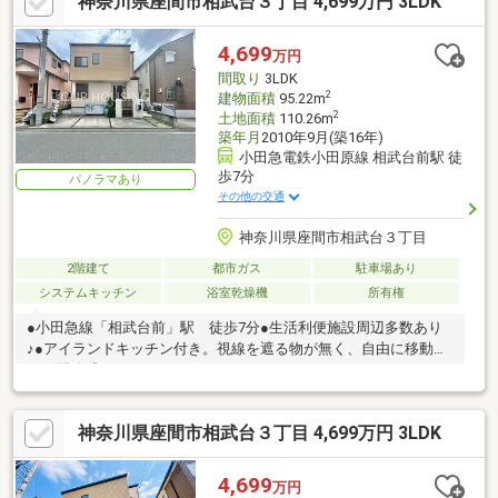
神奈川県座間市相武台３丁目 4,699万円 3LDK
4,699
万円
間取り
3LDK
2
建物面積
95.22m
2
土地面積
110.26m
築年月
2010年9月(築16年)
小田急電鉄小田原線 相武台前駅 徒
歩7分
パノラマあり
その他の交通
神奈川県座間市相武台３丁目
2階建て
都市ガス
駐車場あり
システムキッチン
浴室乾燥機
所有権
●小田急線「相武台前」駅 徒歩7分●生活利便施設周辺多数あり
♪●アイランドキッチン付き。視線を遮る物が無く、自由に移動で
きる開放感があります♪
神奈川県座間市相武台３丁目 4,699万円 3LDK
4,699
万円