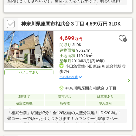
室内はとてもきれいです。全室2面の窓のおかげで、明るい室内で
生活することができます。お子様にも優しい平坦地での生活はい
かがでしょうか
神奈川県座間市相武台３丁目 4,699万円 3LDK
4,699
万円
間取り
3LDK
2
建物面積
95.22m
2
土地面積
110.26m
築年月
2010年9月(築16年)
小田急電鉄小田原線 相武台前駅 徒
歩7分
パノラマあり
その他の交通
神奈川県座間市相武台３丁目
2階建て
都市ガス
駐車場あり
浴室乾燥機
所有権
即入居可
「相武台前」駅徒歩7分！全128区画の大型分譲地！LDK20.3帖！
畳コーナーでゆったりくつろげます！カウンター付家事スペース
あり！全居室クローゼット付！家族の会話が弾む対面式キッチン
です！