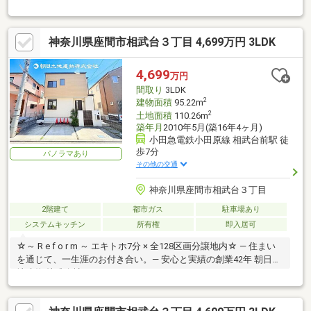
♪
神奈川県座間市相武台３丁目 4,699万円 3LDK
4,699
万円
間取り
3LDK
2
建物面積
95.22m
2
土地面積
110.26m
築年月
2010年5月(築16年4ヶ月)
小田急電鉄小田原線 相武台前駅 徒
歩7分
パノラマあり
その他の交通
神奈川県座間市相武台３丁目
2階建て
都市ガス
駐車場あり
システムキッチン
所有権
即入居可
☆～ R e f o r m ～ エキトホ7分 × 全128区画分譲地内☆ ― 住まい
を通じて、一生涯のお付き合い。― 安心と実績の創業42年 朝日土
地建物 株式会社