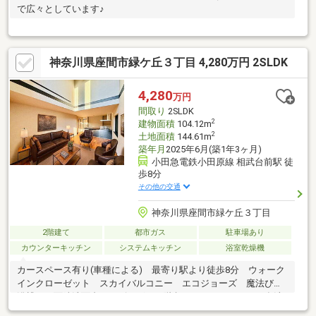
で広々としています♪
神奈川県座間市緑ケ丘３丁目 4,280万円 2SLDK
4,280
万円
間取り
2SLDK
2
建物面積
104.12m
2
土地面積
144.61m
築年月
2025年6月(築1年3ヶ月)
小田急電鉄小田原線 相武台前駅 徒
歩8分
その他の交通
神奈川県座間市緑ケ丘３丁目
2階建て
都市ガス
駐車場あり
カウンターキッチン
システムキッチン
浴室乾燥機
カースペース有り(車種による) 最寄り駅より徒歩8分 ウォーク
インクローゼット スカイバルコニー エコジョーズ 魔法びん
浴槽 三面鏡洗面台 リビングイン階段 シャワートイレ 食洗
機 浄水器 都市ガス