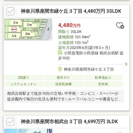
神奈川県座間市緑ケ丘３丁目 4,480万円 3SLDK
4,480
万円
間取り
3SLDK
2
建物面積
101.94m
2
土地面積
133.1m
築年月
2025年6月(築1年3ヶ月)
小田急電鉄小田原線 相武台前駅 徒
歩10分
神奈川県座間市緑ケ丘３丁目
2階建て
都市ガス
駐車場あり
システムキッチン
浴室乾燥機
所有権
相武台前駅まで徒歩10分の立地♪ 中学校・コンビニ・スーパーが
徒歩圏内で毎日の生活も便利です♪ ルーフバルコニーや書斎など
こだわりの住空間♪
神奈川県座間市相武台３丁目 4,699万円 3LDK