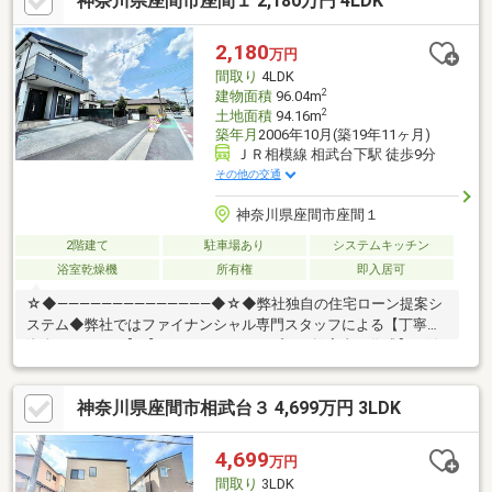
神奈川県座間市座間１ 2,180万円 4LDK
【１３年間もらえる、国からの特別ボーナス】これから多くなる
【教育費】住宅を買った後から始まる【住宅ローン返済】６５歳
以上から必要になる【老後の費用負担】住宅探しの【このタイミ
2,180
万円
ング】で不安な部分を明確にしていきませんか？？
間取り
4LDK
☆◆――――――――――――――◆☆
2
建物面積
96.04m
2
土地面積
94.16m
築年月
2006年10月(築19年11ヶ月)
ＪＲ相模線 相武台下駅 徒歩9分
その他の交通
神奈川県座間市座間１
2階建て
駐車場あり
システムキッチン
浴室乾燥機
所有権
即入居可
☆◆――――――――――――――◆☆◆弊社独自の住宅ローン提案シ
ステム◆弊社ではファイナンシャル専門スタッフによる【丁寧な
資金アドバイス】【ファイナンシャルプラン提案書の作成】を随
時行っております。意外に知らないお客様が多い【定年時の住宅
ローン残高】【住宅購入者だけが加入できる無料の生命保険】
神奈川県座間市相武台３ 4,699万円 3LDK
【１３年間もらえる、国からの特別ボーナス】これから多くなる
【教育費】住宅を買った後から始まる【住宅ローン返済】６５歳
以上から必要になる【老後の費用負担】住宅探しの【このタイミ
4,699
万円
ング】で不安な部分を明確にしていきませんか？？
間取り
3LDK
☆◆――――――――――――――◆☆