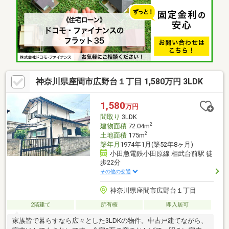
神奈川県座間市広野台１丁目 1,580万円 3LDK
1,580
万円
間取り
3LDK
2
建物面積
72.04m
2
土地面積
175m
築年月
1974年1月(築52年8ヶ月)
小田急電鉄小田原線 相武台前駅 徒
歩22分
その他の交通
神奈川県座間市広野台１丁目
2階建て
所有権
即入居可
家族皆で暮らすなら広々とした3LDKの物件。中古戸建てながら、