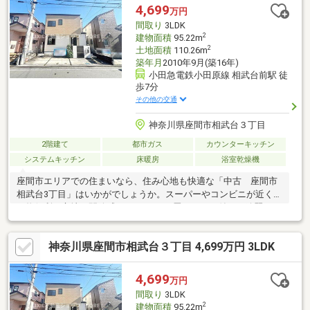
4,699
万円
間取り
3LDK
2
建物面積
95.22m
2
土地面積
110.26m
築年月
2010年9月(築16年)
小田急電鉄小田原線 相武台前駅 徒
歩7分
その他の交通
神奈川県座間市相武台３丁目
2階建て
都市ガス
カウンターキッチン
システムキッチン
床暖房
浴室乾燥機
座間市エリアでの住まいなら、住み心地も快適な「中古 座間市
相武台3丁目」はいかがでしょうか。スーパーやコンビニが近く買
い物便利な立地。開放感のある3LDK＋畳コーナー付きの綺麗なお
家です。
神奈川県座間市相武台３丁目 4,699万円 3LDK
4,699
万円
間取り
3LDK
2
建物面積
95.22m