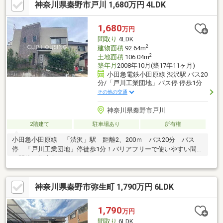
神奈川県秦野市戸川 1,680万円 4LDK
1,680
万円
間取り
4LDK
2
建物面積
92.64m
2
土地面積
106.04m
築年月
2008年10月(築17年11ヶ月)
小田急電鉄小田原線 渋沢駅 バス20
分/「戸川工業団地」バス停 停歩1分
その他の交通
神奈川県秦野市戸川
2階建て
駐車場あり
所有権
小田急小田原線 「渋沢」駅 距離2、200ｍ バス20分 バス
停 「戸川工業団地」停徒歩1分！バリアフリーで使いやすい間取
り閑静な住宅街
神奈川県秦野市弥生町 1,790万円 6LDK
1,790
万円
間取り
6LDK