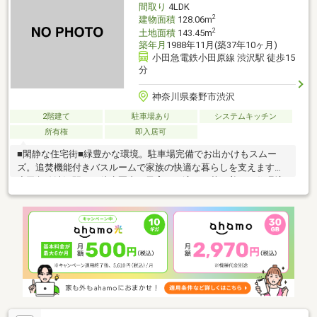
間取り
4LDK
2
建物面積
128.06m
2
土地面積
143.45m
築年月
1988年11月(築37年10ヶ月)
小田急電鉄小田原線 渋沢駅 徒歩15
分
神奈川県秦野市渋沢
2階建て
駐車場あり
システムキッチン
所有権
即入居可
■閑静な住宅街■緑豊かな環境。駐車場完備でお出かけもスムー
ズ。追焚機能付きバスルームで家族の快適な暮らしを支えます。
小田急線渋沢駅から徒歩圏内、子育てに適した落ち着いた住環境
です。