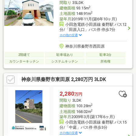
間取り
3SLDK
2
建物面積
93.15m
2
土地面積
148.91m
築年月
2019年11月(築6年10ヶ月)
小田急電鉄小田原線 秦野駅 バス12
分/「田原入口」バス停 停歩7分
その他の交通
神奈川県秦野市西田原
2階建て
駐車場あり
駐車2台
カウンターキッチン
システムキッチン
所有権
神奈川県秦野市東田原 2,280万円 3LDK
2,280
万円
間取り
3LDK
2
建物面積
103.28m
2
土地面積
168.02m
築年月
2009年3月(築17年6ヶ月)
小田急電鉄小田原線 秦野駅 バス15
分/「中庭」バス停 停歩3分
その他の交通