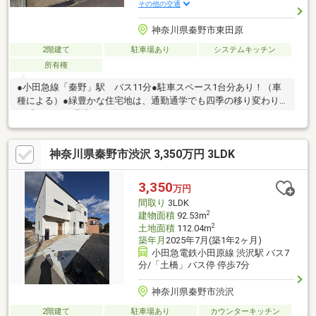
その他の交通
神奈川県秦野市東田原
2階建て
駐車場あり
システムキッチン
所有権
●小田急線「秦野」駅 バス11分●駐車スペース1台分あり！（車
種による）●緑豊かな住宅地は、通勤通学でも四季の移り変わり
を感じられる環境です♪
神奈川県秦野市渋沢 3,350万円 3LDK
3,350
万円
間取り
3LDK
2
建物面積
92.53m
2
土地面積
112.04m
築年月
2025年7月(築1年2ヶ月)
小田急電鉄小田原線 渋沢駅 バス7
分/「土橋」バス停 停歩7分
神奈川県秦野市渋沢
2階建て
駐車場あり
カウンターキッチン