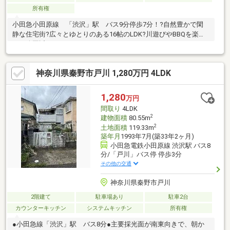
所有権
小田急小田原線 「渋沢」駅 バス9分停歩7分！?自然豊かで閑
静な住宅街?広々とゆとりのある16帖のLDK?川遊びやBBQを楽し
める公園近く
神奈川県秦野市戸川 1,280万円 4LDK
1,280
万円
間取り
4LDK
2
建物面積
80.55m
2
土地面積
119.33m
築年月
1993年7月(築33年2ヶ月)
小田急電鉄小田原線 渋沢駅 バス8
分/「戸川」バス停 停歩3分
その他の交通
神奈川県秦野市戸川
2階建て
駐車場あり
駐車2台
カウンターキッチン
システムキッチン
所有権
●小田急線「渋沢」駅 バス8分●主要採光面が南東向きで、朝か