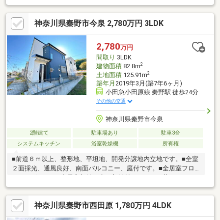
隣接しています。■洗面室はLDK・ホールの2WAYアクセスで家事
動線スムーズ。■各洋室と和室、ホールに収納スペースがありま
神奈川県秦野市今泉 2,780万円 3LDK
す。◆リフォーム内容◆【水廻り】システムキッチン・ユニット
バス・洗面台・トイレ・エコキュート交換【内装】全室クロス貼
替・クッションフロア施工・畳表替・木部塗装 他【外装】外壁・
2,780
万円
屋根塗装◆周辺環境◆・秦野市立みどりこども園：徒歩6分・ヨ
間取り
3LDK
ークフーズ秦野緑町店：徒歩9分
2
建物面積
82.8m
2
土地面積
125.91m
築年月
2019年3月(築7年6ヶ月)
小田急小田原線 秦野駅 徒歩24分
その他の交通
神奈川県秦野市今泉
2階建て
駐車場あり
駐車3台
システムキッチン
浴室乾燥機
所有権
■前道６ｍ以上、整形地、平坦地、開発分譲地内立地です。■全室
２面採光、通風良好、南面バルコニー、庭付です。■全居室フロ
ーリングです。■全居室収納、床下収納付でスッキリ暮らせま
す。■対面式キッチン、オープンキッチンで使いやすいです。■Ｉ
Ｈクッキングヒーター、食器洗乾燥機付で便利です。■浴室乾燥
神奈川県秦野市西田原 1,780万円 4LDK
機、浴室に窓、浴室暖房付でバスタイムを快適に過ごせます。■
駐車３台可で安心快適なカーライフ。■ＴＶモニタ付インターホ