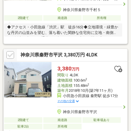
神奈川県秦野市千村５
2階建て
南道路
所有権
◆アクセス・小田急線「渋沢」駅 徒歩16分◆立地環境・緑豊か
な丹沢の山並みを望む、落ち着いた閑静な住宅街に立地・南側か
らの採光に恵まれ、通風・日当たりともに良好な開放感あふれる
住環境◆お住まいの特徴・南側からの心地よい光が差し込む、開
放感のあるリビングダイニング・和室は、LDKを通らず廊下から
神奈川県秦野市平沢 3,380万円 4LDK
直接出入りできる独立配置・作業効率が高い、勝手口を備えたキ
ッチン・2階主寝室の奥には、プライベート感を高める専用書斎を
設置・各居室の大型クローゼットや押入に加え、1階・2階のホー
3,380
万円
ルや階段下など、家の随所に、毎日の暮らしを整える豊富な収納
間取り
4LDK
スペースを確保
2
建物面積
100.6m
2
土地面積
155.48m
築年月
2018年10月(築7年11ヶ月)
小田急小田原線 秦野駅 徒歩17分
その他の交通
神奈川県秦野市平沢
2階建て
南道路
駐車場あり
駐車2台
所有権