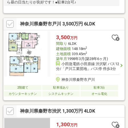
ら昼の日当たりが良好です！●駐車2台可♪
神奈川県秦野市戸川 3,500万円 6LDK
3,500
万円
間取り
6LDK
2
建物面積
148.18m
2
土地面積
339.45m
築年月
1998年3月(築28年6ヶ月)
小田急電鉄小田原線 渋沢駅 バス12
分/「戸川工業団地」バス停 停歩3分
神奈川県秦野市戸川
2階建て
駐車場あり
駐車3台
カウンターキッチン
システムキッチン
オール電化
神奈川県秦野市渋沢 1,300万円 4LDK
1,300
万円