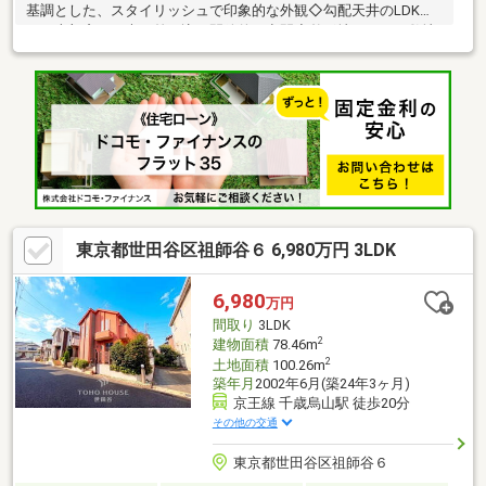
基調とした、スタイリッシュで印象的な外観◇勾配天井のLDK
は、上部窓から光が差し込む開放的な空間◇整形地につき、敷地
全体をすっきり使いやすい住まい◇床暖房・食洗機・乾太くんな
ど、日々の暮らしを支える設備も充実◇カースペース付き。室内
外ともに洗練された住まいです※「どんな会社に任せるか」で、
不動産購入・売却の満足度は大きく変わります。弊社HPでは、会
社理念・VMVをはじめ、居住支援活動や児童養護施設支援など、
私たちの取り組みや想いをご紹介しております。ぜひ一度ご覧く
ださい。
東京都世田谷区祖師谷６ 6,980万円 3LDK
6,980
万円
間取り
3LDK
2
建物面積
78.46m
2
土地面積
100.26m
築年月
2002年6月(築24年3ヶ月)
京王線 千歳烏山駅 徒歩20分
その他の交通
東京都世田谷区祖師谷６