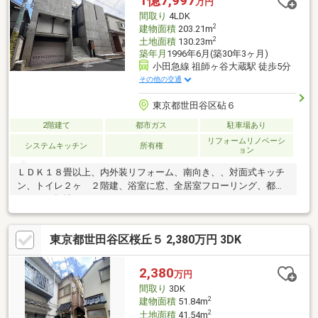
1億7,997
万円
■4LDK＋地下室付RC造戸建■内装フルリフォーム■シャッター付ガ
間取り
4LDK
レージ完備
2
建物面積
203.21m
2
土地面積
130.23m
築年月
1996年6月(築30年3ヶ月)
小田急線 祖師ヶ谷大蔵駅 徒歩5分
その他の交通
東京都世田谷区砧６
2階建て
都市ガス
駐車場あり
リフォームリノベーシ
システムキッチン
所有権
ョン
ＬＤＫ１８畳以上、内外装リフォーム、南向き、、対面式キッチ
ン、トイレ２ヶ ２階建、浴室に窓、全居室フローリング、都市
ガス、平坦地
東京都世田谷区桜丘５ 2,380万円 3DK
2,380
万円
間取り
3DK
2
建物面積
51.84m
2
土地面積
41.54m