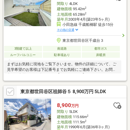
橋小学校 ３分・現在居住中です♪ご内覧などの日程調整はアムテ
間取り
4LDK
ィック吉祥寺本社にお任せ下さい♪♪
2
建物面積
95.42m
2
土地面積
65.28m
築年月
2003年4月(築23年5ヶ月)
小田急線 千歳船橋駅 徒歩15分
その他の交通
東京都世田谷区千歳台３
3階建て以上
南道路
都市ガス
ルーフバルコニー
駐車場あり
床暖房
まずはお気軽に現地をご覧下さいませ。物件の詳細について、ご
見学希望のお客様は下記番号までお気軽にご連絡下さい。お問い
合わせ専用フリーダイヤル 【0120-104-124】
東京都世田谷区祖師谷５ 8,900万円 5LDK
8,900
万円
間取り
5LDK
2
建物面積
115.66m
2
土地面積
111.5m
築年月
1990年6月(築36年3ヶ月)