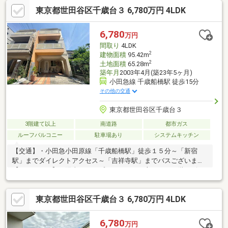
東京都世田谷区千歳台３ 6,780万円 4LDK
6,780
万円
間取り
4LDK
2
建物面積
95.42m
2
土地面積
65.28m
築年月
2003年4月(築23年5ヶ月)
小田急線 千歳船橋駅 徒歩15分
その他の交通
東京都世田谷区千歳台３
3階建て以上
南道路
都市ガス
ルーフバルコニー
駐車場あり
システムキッチン
【交通】・小田急小田原線「千歳船橋駅」徒歩１５分～「新宿
駅」までダイレクトアクセス～「吉祥寺駅」までバスございます
【ＰＯＩＮＴ】・陽当たりとプライバシーが守られる２階リビン
グ♪・２階に水回りを集約した「家事楽動線」 洗濯物もそのまま
バルコニーへ・プールやBBQ等、アウトドアリビング感覚で使え
東京都世田谷区千歳台３ 6,780万円 4LDK
るルーフバルコニー・３階主寝室は約７．７でキングサイズのベ
ットや家具も余裕です【周辺環境】・世田谷区立希望丘南公園 徒
歩１分・ファミリーマート 世田谷廻沢店 徒歩２分・世田谷区立船
6,780
万円