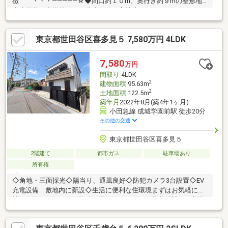
徴 ・・・―――――☆◆間口約１０m、奥行き約９mの整形地
◆小学校、中学校ともに徒歩７分の立地◆３ＬＤＫのお住まいま
ずは、現地をご案内させていただきます！☆―――――・・・
―☆― ・・・―――――☆
東京都世田谷区喜多見５ 7,580万円 4LDK
7,580
万円
間取り
4LDK
2
建物面積
95.63m
2
土地面積
122.5m
築年月
2022年8月(築4年1ヶ月)
小田急線 成城学園前駅 徒歩20分
その他の交通
東京都世田谷区喜多見５
2階建て
都市ガス
駐車場あり
所有権
◇角地・三面採光◇陽当り、通風良好◇防犯カメラ3台設置◇EV
充電設備 敷地内に新設◇生活に便利な住環境まずはお気軽に現
地をご覧下さいませ。物件の詳細について、ご見学希望のお客様
は下記番号までお気軽にご連絡下さい。お問い合わせ専用フリー
ダイヤル 【0120-104-124】