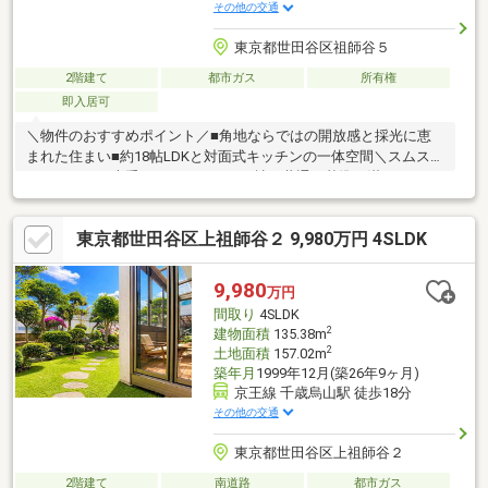
その他の交通
東京都世田谷区祖師谷５
2階建て
都市ガス
所有権
即入居可
＼物件のおすすめポイント／■角地ならではの開放感と採光に恵
まれた住まい■約18帖LDKと対面式キッチンの一体空間＼スムスト
ックとは？／大手ハウスメーカー10社で共通の基準を満たすもの
を「スムストック」と認定①「新耐震基準」レベルの耐震性保持
②スムストック住宅販売士が明確な基準で適正評価③新築時～
東京都世田谷区上祖師谷２ 9,980万円 4SLDK
現在に至るまでの住宅履歴（点検・補修）を管理・蓄積④５０年
以上のメンテナンスプログラムに対応。住宅購入後もそのまま引
き継ぐことが可能
9,980
万円
間取り
4SLDK
2
建物面積
135.38m
2
土地面積
157.02m
築年月
1999年12月(築26年9ヶ月)
京王線 千歳烏山駅 徒歩18分
その他の交通
東京都世田谷区上祖師谷２
2階建て
南道路
都市ガス