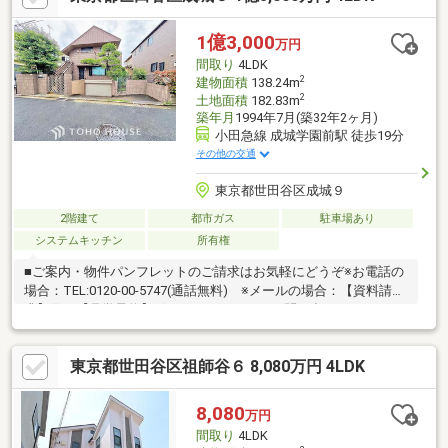
【List365・充実のアフターサービス】お引渡し後も、24時間365
日の駆けつけや優待販売、延長保証等私たちのサービスは一生涯
1億3,000
万円
続きます。
間取り
4LDK
2
建物面積
138.24m
2
土地面積
182.83m
築年月
1994年7月(築32年2ヶ月)
小田急線 成城学園前駅 徒歩19分
その他の交通
東京都世田谷区成城９
2階建て
都市ガス
駐車場あり
システムキッチン
所有権
■ご案内・物件パンフレットのご請求はお気軽にどうぞ※お電話の
場合：TEL:0120-00-5747(通話無料) ※メールの場合：【資料請
求】又は【見学予約】ボタンをクリックでお問い合わせくださ
い。■～東宝ハウス【フリーダイヤル:0120-00-5747】～
東京都世田谷区祖師谷６ 8,080万円 4LDK
8,080
万円
間取り
4LDK