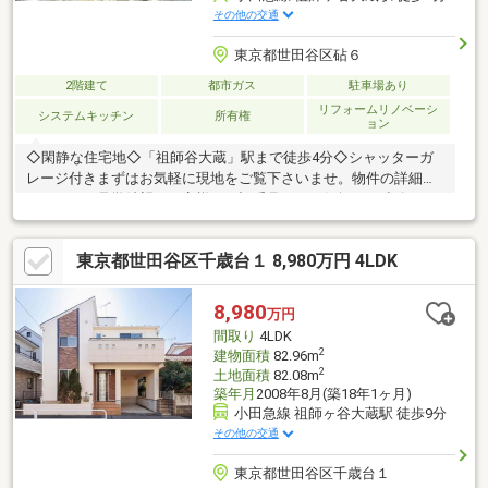
その他の交通
東京都世田谷区砧６
2階建て
都市ガス
駐車場あり
リフォームリノベーシ
システムキッチン
所有権
ョン
◇閑静な住宅地◇「祖師谷大蔵」駅まで徒歩4分◇シャッターガ
レージ付きまずはお気軽に現地をご覧下さいませ。物件の詳細に
ついて、ご見学希望のお客様は下記番号までお気軽にご連絡下さ
い。お問い合わせ専用フリーダイヤル 【0120-104-259】
東京都世田谷区千歳台１ 8,980万円 4LDK
8,980
万円
間取り
4LDK
2
建物面積
82.96m
2
土地面積
82.08m
築年月
2008年8月(築18年1ヶ月)
小田急線 祖師ヶ谷大蔵駅 徒歩9分
その他の交通
東京都世田谷区千歳台１