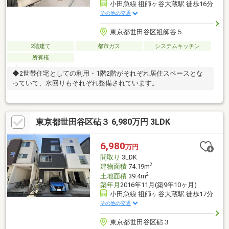
小田急線 祖師ヶ谷大蔵駅 徒歩16分
その他の交通
東京都世田谷区祖師谷５
2階建て
都市ガス
システムキッチン
所有権
◆2世帯住宅としての利用・1階2階がそれぞれ居住スペースとな
っていて、水回りもそれぞれ整備されています。
東京都世田谷区砧３ 6,980万円 3LDK
6,980
万円
間取り
3LDK
2
建物面積
74.19m
2
土地面積
39.4m
築年月
2016年11月(築9年10ヶ月)
小田急線 祖師ヶ谷大蔵駅 徒歩17分
その他の交通
東京都世田谷区砧３