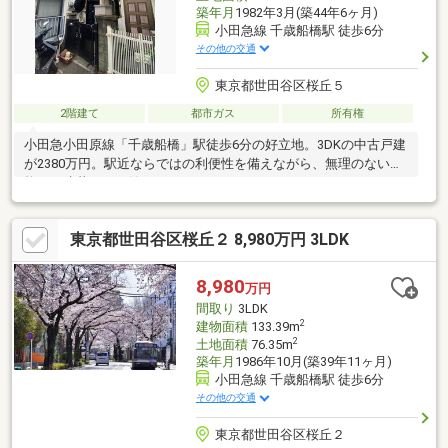
築年月
1982年3月(築44年6ヶ月)
小田急線 千歳船橋駅 徒歩6分
その他の交通
東京都世田谷区桜丘５
2階建て
都市ガス
所有権
小田急小田原線「千歳船橋」駅徒歩6分の好立地。3DKの中古戸建
が2380万円。駅近ならではの利便性を備えながら、無理のない価
格で戸建暮らしを始められます。
東京都世田谷区桜丘２ 8,980万円 3LDK
8,980
万円
間取り
3LDK
2
建物面積
133.39m
2
土地面積
76.35m
築年月
1986年10月(築39年11ヶ月)
小田急線 千歳船橋駅 徒歩6分
その他の交通
東京都世田谷区桜丘２