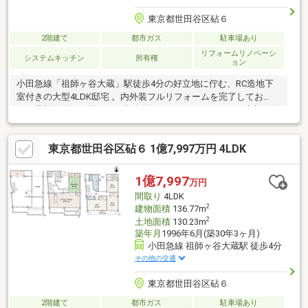
東京都世田谷区砧６
2階建て
都市ガス
駐車場あり
リフォームリノベーシ
システムキッチン
所有権
ョン
小田急線「祖師ヶ谷大蔵」駅徒歩4分の好立地に佇む、RC造地下
室付きの大型4LDK邸宅 。内外装フルリフォームを完了してお
り、最新設備で気持ちよく新生活をスタートできます 。延床面積
203㎡のゆとりある空間には、趣味や仕事に没頭できる静かな地
下室を完備 。愛車を雨風から守るシャッター付きインナーガレー
東京都世田谷区砧６ 1億7,997万円 4LDK
ジも魅力です 。周辺は第一種低層の閑静な住宅街ながら、商業施
設も身近に揃う利便性の高い好環境 。世田谷区砧エリアで、憧れ
のゆとりある暮らしを叶えませんか 。
1億7,997
万円
間取り
4LDK
2
建物面積
136.77m
2
土地面積
130.23m
築年月
1996年6月(築30年3ヶ月)
小田急線 祖師ヶ谷大蔵駅 徒歩4分
その他の交通
東京都世田谷区砧６
2階建て
都市ガス
駐車場あり