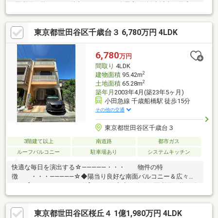
3駅利用可能です。■魅力ポイント■・全居室2面採光以上。天窓も
あり、自然光がたっぷりと降り注ぎます。・全居室の収納に加
え、約3.9帖の納戸があり、室内をすっきり保てます。■設備■・キ
東京都世田谷区千歳台３ 6,780万円 4LDK
ッチンには食器洗乾燥機や浄水器一体型水栓が搭載されていま
す。・浴室には追い焚き機能や換気乾燥機が備わっています。■
周辺環境■・サミットストア千歳台店 徒歩4分・世田谷区立千歳台
6,780
万円
小学校 徒歩7分■リフォーム情報■・2025年8月内装リフォーム完
間取り
4LDK
了済。・ハウスクリーニング済。
2
建物面積
95.42m
2
土地面積
65.28m
築年月
2003年4月(築23年5ヶ月)
小田急線 千歳船橋駅 徒歩15分
その他の交通
東京都世田谷区千歳台３
3階建て以上
南道路
都市ガス
ルーフバルコニー
駐車場あり
システムキッチン
快適な毎日を演出する☆―――――・・・ 物件の特
徴 ・・・―――――☆◆陽当り良好な南面バルコニー＆広々と
した【ルーフバルコニー付】4LDK住宅◆２路線３駅利用可能！公
園徒歩１分・小中学校や買い物施設も徒歩圏内の充実した住環境
◆LDK約１６．７帖には床暖房完備！外壁塗装・防水工事実施済
東京都世田谷区桜丘４ 1億1,980万円 4LDK
み（２０１８年１１月）まずは、現地をご案内させていただきま