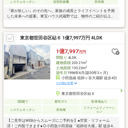
システムキッチン
浴室乾燥機
所有権
『家が欲しい』のその先へ。家族の成長とライフイベントを予測
した未来への提案。東宝ハウス武蔵野では、物件のご紹介以上に
「住んだ後の安心」を大切にしています。緻密なライフプランニ
ングで、お子様の教育費や老後資金まで見据えた最適な予算をご
提案。最新の住宅ローン動向に基づき「がん100％保障」や「50
東京都世田谷区砧６ 1億7,997万円 4LDK
年ローン」など、最適な銀行選びを徹底サポート。未来の自分に
感謝される住まい探しをご一緒に。先ずはお客様の「夢」や「理
想」をお聞かせ下さい。ご条件など何も決まっていなくても大丈
1億7,997
万円
夫です。「行って良かった！会って良かった！」と、思って頂け
間取り
4LDK
ますようスタッフ一同、夢に！人に！住まいに本気です！！
2
建物面積
203.21m
2
土地面積
130.23m
築年月
1996年6月(築30年3ヶ月)
小田急線 祖師ヶ谷大蔵駅 徒歩4分
その他の交通
東京都世田谷区砧６
2階建て
都市ガス
駐車場あり
リフォームリノベーシ
システムキッチン
所有権
ョン
【ご見学はWEBからスムーズにご予約を】●空室・リフォーム
済！ご内覧できます●◇小田急小田原線「祖師谷大蔵」駅 徒歩4分