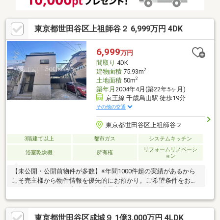
東京都世田谷区上祖師谷２ 6,999万円 4DK
6,999
万円
間取り
4DK
2
建物面積
75.93m
2
土地面積
50m
築年月
2004年4月(築22年5ヶ月)
京王線 千歳烏山駅 徒歩19分
その他の交通
東京都世田谷区上祖師谷２
3階建て以上
都市ガス
システムキッチン
リフォームリノベーシ
浴室乾燥機
所有権
ョン
【未公開・公開前物件が多数】※年間1000件超の実績があるから
こそ売主様から物件情報を優先的にお預かり。ご希望条件をお聞
かせいただければ、未公開や販売予定の物件もいち早くご紹介し
ます。【サザビーズブランド】世界80以上の国と地域で展開する
高級不動産ブランド「サザビーズ インターナショナル リアルテ
東京都世田谷区成城９ 1億3,000万円 4LDK
ィ」の一員として確かな信頼でお住まい探しをサポート。