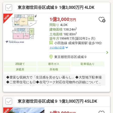
東京都世田谷区成城９ 1億3,000万円 4LDK
1億3,000
万円
間取り
4LDK
2
建物面積
138.24m
2
土地面積
182.83m
築年月
1994年7月(築32年2ヶ月)
小田急線 成城学園前駅 徒歩19分
その他の交通
東京都世田谷区成城９
2階建て
都市ガス
駐車場あり
床暖房
所有権
◆豊富な収納力で「生活感を見せない暮らし」◆大型地下駐車場
◆二世帯住宅にも◎◆在宅ワーク対応住宅物件の詳細について、
ご見学希望のお客様は下記番号までお気軽にご連絡下さい。お問
い合わせ専用フリーダイヤル 【0120-104-633】
東京都世田谷区成城９ 1億3,000万円 4SLDK