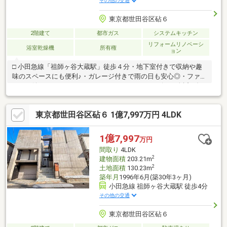
その他の交通
東京都世田谷区砧６
2階建て
都市ガス
システムキッチン
リフォームリノベーシ
浴室乾燥機
所有権
ョン
□ 小田急線「祖師ヶ谷大蔵駅」徒歩４分・地下室付きで収納や趣
味のスペースにも便利♪・ガレージ付きで雨の日も安心◎・ファミ
リーに嬉しいゆとりある4LDK♪・スーパーやコンビニが身近で毎
日のお買い物も快適◎・ 落ち着いた住宅街でゆったり過ごせる住
環境♪皆様が住まいに求める「もっと」を未来へつなぐ道しるべで
東京都世田谷区砧６ 1億7,997万円 4LDK
あります様、”不動産のエキスパート”としてお客様の住まいさが
しをサポートします。□現地のご見学、資料請求受付中です！物
件のことはもちろん、地域の事やご購入までの流れなど、お気軽
1億7,997
万円
にお問い合わせくださいませ♪
間取り
4LDK
2
建物面積
203.21m
2
土地面積
130.23m
築年月
1996年6月(築30年3ヶ月)
小田急線 祖師ヶ谷大蔵駅 徒歩4分
その他の交通
東京都世田谷区砧６