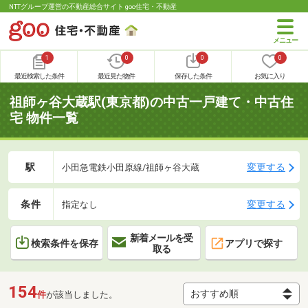
NTTグループ運営の不動産総合サイト goo住宅・不動産
1
0
0
0
最近検索した条件
最近見た物件
保存した条件
お気に入り
祖師ヶ谷大蔵駅(東京都)の中古一戸建て・中古住
宅 物件一覧
駅
変更する
小田急電鉄小田原線/祖師ヶ谷大蔵
条件
変更する
指定なし
新着メールを受
検索条件を保存
アプリで探す
取る
154
件
が該当しました。