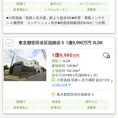
2階建て
都市ガス
ルーフバルコニー
駐車場あり
システムキッチン
床暖房
■小田急線「祖師ヶ谷大蔵」駅より徒歩9分■外壁・屋根メンテナ
ンス履歴有 コンディション良好■前面道路幅員約8.0mにつき開
放感あり■リビングにTES式床暖房設置■各室5帖超の使いやすい
間取り■開放感を楽しめるルーフバルコニー◇周辺環境◇■サミッ
トストア砧環八通り店・・・徒歩7分（約500m）■ファミリーマ
東京都世田谷区祖師谷５ 1億9,990万円 3LDK
ート砧城山通り店 ・・・徒歩4分（約
270m）■区立祖師谷小学校・・・徒歩15分（約1200m）■区立千
歳中学校・・・徒歩25分（約2000m）
1億9,990
万円
間取り
3LDK
2
建物面積
138.8m
2
土地面積
162.26m
築年月
2018年3月(築8年6ヶ月)
小田急線 祖師ヶ谷大蔵駅 徒歩13分
その他の交通
東京都世田谷区祖師谷５
2階建て
南道路
都市ガス
駐車場あり
駐車2台
床暖房