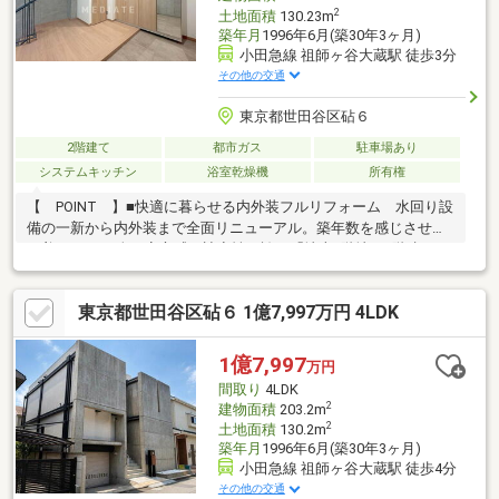
2
土地面積
130.23m
築年月
1996年6月(築30年3ヶ月)
小田急線 祖師ヶ谷大蔵駅 徒歩3分
その他の交通
東京都世田谷区砧６
2階建て
都市ガス
駐車場あり
システムキッチン
浴室乾燥機
所有権
【 POINT 】■快適に暮らせる内外装フルリフォーム 水回り設
備の一新から内外装まで全面リニューアル。築年数を感じさせな
い美しさ♪■万全の安心感と遮音性を誇る「地上2階地下1階建てRC
造」 災害に強く堅牢なRC造。プライバシー性や断熱性にも優れ
た構造■趣味の幅が無限に広がる、圧倒的広さの地下室24帖 防
東京都世田谷区砧６ 1億7,997万円 4LDK
音性を活かした楽器演奏やホームシアター、子どもの遊び場など
用途様々♪【 AREA 】■ウルトラマン商店街など活気ある商業環
境が身近に充実！ 駅周辺には便利な商店やスーパー、飲食店が
1億7,997
万円
揃い日常の買い物に困りません◎■公園や教育施設が身近に揃い
間取り
4LDK
地域で子どもを見守る安心の子育て環境！
2
建物面積
203.2m
2
土地面積
130.2m
築年月
1996年6月(築30年3ヶ月)
小田急線 祖師ヶ谷大蔵駅 徒歩4分
その他の交通