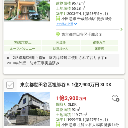
軽にご相談くださいませ！
2
建物面積
95.42m
2
土地面積
65.28m
築年月
2003年4月(築23年5ヶ月)
小田急線 千歳船橋駅 徒歩15分
その他の交通
東京都世田谷区千歳台３
3階建て以上
南道路
都市ガス
ルーフバルコニー
駐車場あり
床暖房
● 2路線3駅利用可能● 室内は綺麗に使用されております●
2018年外壁・防水工事実施済み
東京都世田谷区祖師谷５ 1億2,900万円 3LDK
1億2,900
万円
間取り
3LDK
2
建物面積
92m
2
土地面積
119.73m
築年月
1999年5月(築27年4ヶ月)
小田急線 祖師ヶ谷大蔵駅 徒歩14分