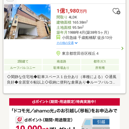
す！☆―――――・・・ ―☆― ・・・―――――☆
1億1,980
万円
間取り
4LDK
2
建物面積
165.38m
2
土地面積
95.5m
築年月
1988年4月(築38年5ヶ月)
小田急線 千歳船橋駅 徒歩13分
その他の交通
東京都世田谷区桜丘４
2階建て
南道路
都市ガス
ルーフバルコニー
駐車場あり
所有権
◇閑静な住宅地◆駐車スペース１台分あり（車種による）◇通風
良好◆全居室６帖以上◇収納に便利な倉庫あり◆ルーフバルコニ
ーありまずはお気軽に現地をご覧下さいませ。物件の詳細につい
て、ご見学希望のお客様は下記番号までお気軽にご連絡下さい。
お問い合わせ専用フリーダイヤル 【0120-104-132】