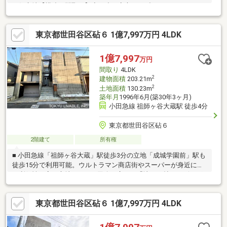
の好立地【構造・間取り】◇頑丈で安心なRC造、ゆとりある
4LDK ＋ 地下室（24帖）付き【2026年5月リフォーム完了済】ク
ロス／キッチン／浴室／洗面台／トイレ／給湯器宅配ボックス／
東京都世田谷区砧６ 1億7,997万円 4LDK
外壁塗装／等【充実の設備・特徴】◇全居室6帖以上＆収納付き
でゆとりの住空間◇愛車を守り、アウトドア用品のお手入れにも
便利なシャッター付きガレージ◇日差しがたっぷり注ぎ、お洗濯
1億7,997
万円
物がよく乾く南向きバルコニー◇平日のご案内も可能です。お気
間取り
4LDK
軽にお問合せ下さいませ。
2
建物面積
203.21m
2
土地面積
130.23m
築年月
1996年6月(築30年3ヶ月)
小田急線 祖師ヶ谷大蔵駅 徒歩4分
東京都世田谷区砧６
2階建て
所有権
■ 小田急線「祖師ヶ谷大蔵」駅徒歩3分の立地「成城学園前」駅も
徒歩15分で利用可能。ウルトラマン商店街やスーパーが身近に揃
う利便性の高い立地です。■ 用途が広がる「地下24帖」のビッグ
スペース防音性を活かしたホームシアター、楽器演奏のスタジ
オ、トレーニングルームやキッズスペースなど、ライフスタイル
東京都世田谷区砧６ 1億7,997万円 4LDK
に合わせて活用いただけます。■リフォーム完了で快適な新生活
水回り設備の最新化から内外装の刷新までリニューアル済み。築
年数を感じさせない洗練された居住空間に仕上がっています。