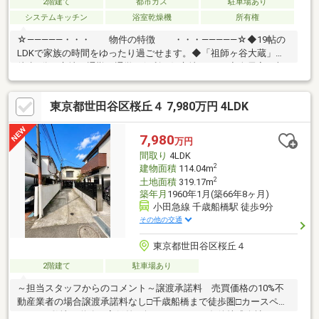
2階建て
都市ガス
駐車場あり
システムキッチン
浴室乾燥機
所有権
☆―――――・・・ 物件の特徴 ・・・―――――☆◆19帖の
LDKで家族の時間をゆったり過ごせます。◆「祖師ヶ谷大蔵」駅
徒歩4分の立地で通勤・通学に便利な好立地です 。◆全居室に収
納スペースを完備した機能的な間取り。 シャッター付き駐車場も
備わっており、お車をお持ちの方も安心です。まずは、現地をご
東京都世田谷区桜丘４ 7,980万円 4LDK
案内させていただきます！☆―――――・・・ ―☆― ・・・
―――――☆
7,980
万円
間取り
4LDK
2
建物面積
114.04m
2
土地面積
319.17m
築年月
1960年1月(築66年8ヶ月)
小田急線 千歳船橋駅 徒歩9分
その他の交通
東京都世田谷区桜丘４
2階建て
駐車場あり
～担当スタッフからのコメント～譲渡承諾料 売買価格の10%不
動産業者の場合譲渡承諾料なし□千歳船橋まで徒歩圏□カースペー
スあり□敷地と道路は高低差が無くフラットな条件株式会社エッ