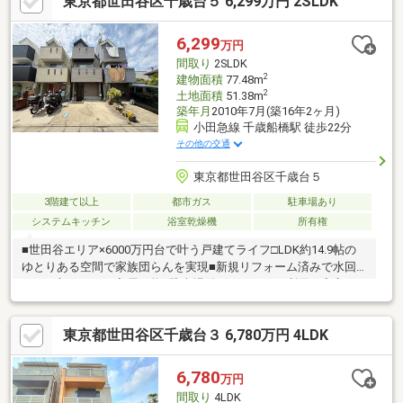
東京都世田谷区千歳台５ 6,299万円 2SLDK
6,299
万円
間取り
2SLDK
2
建物面積
77.48m
2
土地面積
51.38m
築年月
2010年7月(築16年2ヶ月)
小田急線 千歳船橋駅 徒歩22分
その他の交通
東京都世田谷区千歳台５
3階建て以上
都市ガス
駐車場あり
システムキッチン
浴室乾燥機
所有権
■世田谷エリア×6000万円台で叶う戸建てライフ□LDK約14.9帖の
ゆとりある空間で家族団らんを実現■新規リフォーム済みで水回
りも一新、すぐに入居可能□駐車場付きでマイカー利用も安心の
住環境■2SLDK＋納戸で実質3部屋として使える柔軟な間取り価格
と条件のバランスに優れた“現実的な戸建て”として、賃貸からの
東京都世田谷区千歳台３ 6,780万円 4LDK
住み替え層にもおすすめの一邸。リフォーム済みのため初期費用
を抑えつつ、新生活をスムーズにスタートできます。世田谷で戸
建てを検討している方にとって、無理なく手が届く魅力的な選択
6,780
万円
肢です。ご自宅、最寄り駅からのご送迎も承っております！お気
間取り
4LDK