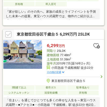
所有権
即入居可
『家が欲しい』のその先へ。家族の成長とライフイベントを予測
した未来への提案。東宝ハウス武蔵野では、物件のご紹介以上に
「住んだ後の安心」を大切にしています。緻密なライフプランニ
ングで、お子様の教育費や老後資金まで見据えた最適な予算をご
提案。最新の住宅ローン動向に基づき「がん100％保障」や「50
東京都世田谷区千歳台５ 6,299万円 2SLDK
年ローン」など、最適な銀行選びを徹底サポート。未来の自分に
感謝される住まい探しをご一緒に。先ずはお客様の「夢」や「理
想」をお聞かせ下さい。ご条件など何も決まっていなくても大丈
6,299
万円
夫です。「行って良かった！会って良かった！」と、思って頂け
間取り
2SLDK
ますようスタッフ一同、夢に！人に！住まいに本気です！！
2
建物面積
77.48m
2
土地面積
51.38m
築年月
2010年7月(築16年2ヶ月)
小田急線 千歳船橋駅 徒歩22分
その他の交通
東京都世田谷区千歳台５
3階建て以上
都市ガス
駐車場あり
システムキッチン
浴室乾燥機
所有権
「住まい」を通じてひとつでも多くの幸せな人生を～東宝ハウス
武蔵野～■アクセス■・小田急線「千歳船橋」駅 徒歩22分 他2沿線