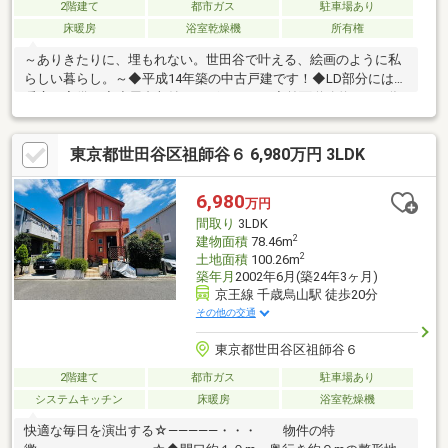
2階建て
都市ガス
駐車場あり
床暖房
浴室乾燥機
所有権
～ありきたりに、埋もれない。世田谷で叶える、絵画のように私
らしい暮らし。～◆平成14年築の中古戸建です！◆LD部分には床
暖房を完備！◆小屋裏収納もございます！◆前面道路約６mの為
駐車も楽にできます！◆子育て世代にうれしい、小学校、中学校
ともに徒歩７分の環境です！◆大型分譲地内の為街並みもとても
東京都世田谷区祖師谷６ 6,980万円 3LDK
きれいです！まずは、現地をご案内させていただきます！お気軽
に現地をご覧下さいませ。物件の詳細について、ご見学希望のお
客様は下記番号までお気軽にご連絡下さい。お問い合わせ専用フ
6,980
万円
リーダイヤル 【0120-104-259】
間取り
3LDK
2
建物面積
78.46m
2
土地面積
100.26m
築年月
2002年6月(築24年3ヶ月)
京王線 千歳烏山駅 徒歩20分
その他の交通
東京都世田谷区祖師谷６
2階建て
都市ガス
駐車場あり
システムキッチン
床暖房
浴室乾燥機
快適な毎日を演出する☆―――――・・・ 物件の特