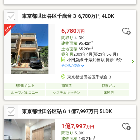
グハウジングでは、平日、休日10：00～19：00まで現地案内会開
催しておりますので、お気軽にお問い合わせください。
東京都世田谷区千歳台３ 6,780万円 4LDK
***********************************************お客様それぞれ
のご条件、ご状況に適した住宅ローンを当社スタッフがご提案さ
せていただきます。※金利については審査により異なります。
6,780
万円
***********************************************
間取り
4LDK
2
建物面積
95.42m
2
土地面積
65.28m
築年月
2003年4月(築23年5ヶ月)
小田急線 千歳船橋駅 徒歩15分
その他の交通
東京都世田谷区千歳台３
3階建て以上
南道路
都市ガス
ルーフバルコニー
システムキッチン
床暖房
東京都世田谷区砧６ 1億7,997万円 5LDK
1億7,997
万円
間取り
5LDK
2
建物面積
143.21m