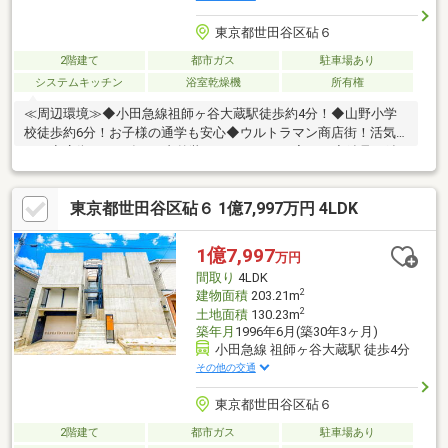
東京都世田谷区砧６
2階建て
都市ガス
駐車場あり
システムキッチン
浴室乾燥機
所有権
≪周辺環境≫◆小田急線祖師ヶ谷大蔵駅徒歩約4分！◆山野小学
校徒歩約6分！お子様の通学も安心◆ウルトラマン商店街！活気
ある商店街≪2025年5月内外装フルリフォーム完了≫◆鉄骨・鉄
筋コンクリート造◆建物面積広々約203.21㎡◆南向きLDK！大き
な開口部を設け開放的な空間◆約24帖の地下室を備えたゆとりあ
東京都世田谷区砧６ 1億7,997万円 4LDK
る間取り◆室内は水回り設備をはじめ、内装まで一新！◆即日内
覧可能です≪設備≫◆食洗機◆浴室乾燥機◆追い焚き機能◆暖房
機◆車庫お気軽にお問い合わせください。お問い合わせは【フリ
1億7,997
万円
ーダイヤル：0120-133-468】まで♪♪
間取り
4LDK
2
建物面積
203.21m
2
土地面積
130.23m
築年月
1996年6月(築30年3ヶ月)
小田急線 祖師ヶ谷大蔵駅 徒歩4分
その他の交通
東京都世田谷区砧６
2階建て
都市ガス
駐車場あり