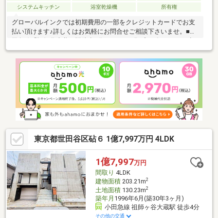
システムキッチン
浴室乾燥機
所有権
グローバルインクでは初期費用の一部をクレジットカードでお支
払い頂けます♪詳しくはお気軽にお問合せご相談下さいませ。■小
田急線「祖師谷大蔵」駅徒歩4分です。■円谷プロダクションの旧
本社があったことから、駅のメロディにウルトラマンの歌が使わ
れ、街灯や交番などにモチーフが見られます。■南側バルコニー
で陽当り良好です。■シャッター付きガレージのため安心安全。
■2026年5月リフォーム完了で室内美麗。■全居室収納付きで室内
をすっきりとみせられます。■徒歩圏内にスーパーやコンビニあ
り。【無料】お車送迎サービスを実施しております。
東京都世田谷区砧６ 1億7,997万円 4LDK
1億7,997
万円
間取り
4LDK
2
建物面積
203.21m
2
土地面積
130.23m
築年月
1996年6月(築30年3ヶ月)
小田急線 祖師ヶ谷大蔵駅 徒歩4分
その他の交通