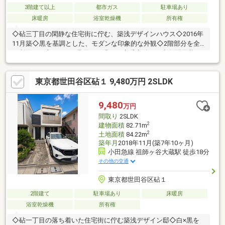
3階建て以上
都市ガス
駐車場あり
床暖房
浴室乾燥機
所有権
◇砧三丁目の閑静な住宅街に佇む、築浅デザインハウス◇2016年
11月築◇黒を基調とした、モダンな印象的な外観◇2階部分を全
て利用した広々LDK（足元から温める床暖房付き）◇勾配天井の3
階はトップライトで陽当り良好（合計5.3帖の広いロフト収納あ
り）◇浴室乾燥機・食洗機・モニター付インターホン等、充実し
東京都世田谷区砧１ 9,480万円 2SLDK
た仕様設備◇カースペース付◇大変綺麗にお使いの為、そのまま
でもお住まい頂けます♪◆株式会社Tokyo&Internationalの３つの
お約束事・お客様との情報の非対称性をなくします・お客様のご
9,480
万円
負担を出来る限り減らさせて頂きます・お客様に安心安全なお取
間取り
2SLDK
引を提供させて頂きます
2
建物面積
82.71m
2
土地面積
84.22m
築年月
2018年11月(築7年10ヶ月)
小田急線 祖師ヶ谷大蔵駅 徒歩18分
その他の交通
東京都世田谷区砧１
2階建て
駐車場あり
床暖房
浴室乾燥機
所有権
◇砧一丁目の落ち着いた住宅街に佇む築浅デザイン邸◇白×黒を