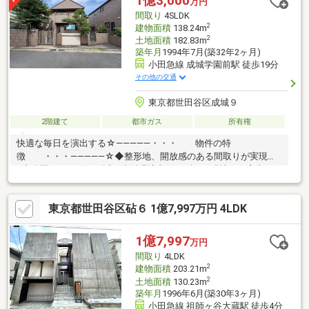
1億3,000
万円
間取り
4SLDK
2
建物面積
138.24m
2
土地面積
182.83m
築年月
1994年7月(築32年2ヶ月)
小田急線 成城学園前駅 徒歩19分
その他の交通
東京都世田谷区成城９
2階建て
都市ガス
所有権
快適な毎日を演出する☆―――――・・・ 物件の特
徴 ・・・―――――☆◆整形地、開放感のある間取りが実現
♪◆公園、コンビニも近く生活環境良好まずは、現地をご案内さ
せていただきます！☆―――――・・・ ―☆― ・・・
―――――☆
東京都世田谷区砧６ 1億7,997万円 4LDK
1億7,997
万円
間取り
4LDK
2
建物面積
203.21m
2
土地面積
130.23m
築年月
1996年6月(築30年3ヶ月)
小田急線 祖師ヶ谷大蔵駅 徒歩4分