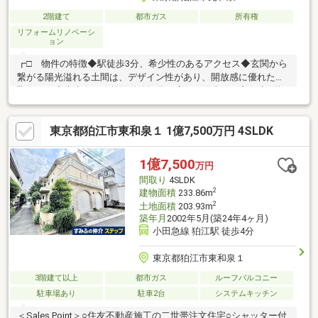
2階建て
都市ガス
所有権
リフォームリノベーシ
ョン
┏□ 物件の特徴◆駅徒歩3分、希少性のあるアクセス◆玄関から
繋がる陽光溢れる土間は、デザイン性があり、開放感に優れた間
取りです◆南東向き、前面道路幅員が広く、陽当たり良好◆1階
は事務所、教室としてもご活用頂けます◆ 近隣商業地域、広告効
果のある立地です◆1階階段下にはトランクルーム、2つの納戸に
東京都狛江市東和泉１ 1億7,500万円 4SLDK
加え、小屋裏収納も完備。居住空間を常にすっきりと保てる収納
の多い住戸です◆ 容積率200％、 3階建ての建築も可能な地域で
す※将来的に二世帯住宅、アパート、事務所、店舗兼住宅にも適
1億7,500
万円
した土地です。プラン作成も賜ります店舗や事務所を兼ねる際に
間取り
4SLDK
「看板効果」が高く、視認性の高い立地です
2
建物面積
233.86m
2
土地面積
203.93m
築年月
2002年5月(築24年4ヶ月)
小田急線 狛江駅 徒歩4分
東京都狛江市東和泉１
3階建て以上
都市ガス
ルーフバルコニー
駐車場あり
駐車2台
システムキッチン
＜Sales Point＞○住友不動産施工の二世帯注文住宅○シャッター付