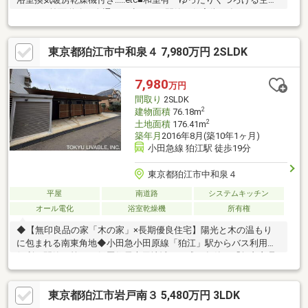
です。■前面道路は人通りが少なく、閑静な住宅街に存します。■
駅からは平坦なアプローチです。※建築基準法の道路に接道して
いませんが、再建築可。〔「建築基準法第43条第2項第2号に関す
東京都狛江市中和泉４ 7,980万円 2SLDK
る一括許可同意基準」の基準４に適合するため、同法第43条第2
項第2号の許可を受けて再建築が可能。
7,980
万円
間取り
2SLDK
2
建物面積
76.18m
2
土地面積
176.41m
築年月
2016年8月(築10年1ヶ月)
小田急線 狛江駅 徒歩19分
東京都狛江市中和泉４
平屋
南道路
システムキッチン
オール電化
浴室乾燥機
所有権
◆【無印良品の家「木の家」×長期優良住宅】陽光と木の温もり
に包まれる南東角地◆小田急小田原線「狛江」駅からバス利用も
便利な閑静な第一種低層住居専用地域。平成28年築の「無印良品
の家【木の家】」「木の家」最大の魅力は、吹き抜けや一室空間
の思想を取り入れた圧倒的な開放感と無垢材や自然素材が織りな
東京都狛江市岩戸南３ 5,480万円 3LDK
す清々しい空気感です。外壁の吹き付けから内装の細部に至るま