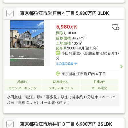
東京都狛江市岩戸南４丁目 5,980万円 3LDK
5,980
万円
間取り
3LDK
2
建物面積
84.24m
2
土地面積
106m
築年月
2008年9月(築18年)
小田急電鉄小田原線 狛江駅 徒歩17
分
その他の交通
東京都狛江市岩戸南４丁目
2階建て
駐車場あり
駐車2台
カウンターキッチン
システムキッチン
オール電化
小田急線「狛江」駅×「喜多見」駅まで徒歩約17分駐車スペース2
台有（車種による）オール電化住宅！
東京都狛江市駒井町３丁目 6,980万円 2SLDK