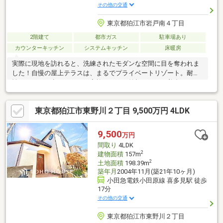
その他の交通
東京都狛江市岩戸南４丁目
2階建て
都市ガス
駐車場あり
カウンターキッチン
システムキッチン
床暖房
実際に現地を訪れると、洗練されたモダンな空間に目を奪われま
した！自慢の屋上テラスは、まるでプライベートリゾート。耐震
性もしっかり考えられた、家族みんなが笑顔になれる美邸です！
東京都狛江市東野川２丁目 9,500万円 4LDK
9,500
万円
間取り
4LDK
2
建物面積
157m
2
土地面積
198.39m
築年月
2004年11月(築21年10ヶ月)
小田急電鉄小田原線 喜多見駅 徒歩
17分
その他の交通
東京都狛江市東野川２丁目