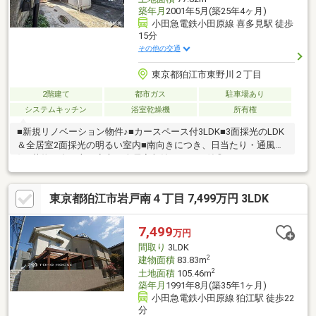
築年月
2001年5月(築25年4ヶ月)
小田急電鉄小田原線 喜多見駅 徒歩
15分
その他の交通
東京都狛江市東野川２丁目
2階建て
都市ガス
駐車場あり
システムキッチン
浴室乾燥機
所有権
■新規リノベーション物件♪■カースペース付3LDK■3面採光のLDK
＆全居室2面採光の明るい室内■南向きにつき、日当たり・通風良
好■荷物が多い方も安心の全居室収納！ロフト付◎
東京都狛江市岩戸南４丁目 7,499万円 3LDK
7,499
万円
間取り
3LDK
2
建物面積
83.83m
2
土地面積
105.46m
築年月
1991年8月(築35年1ヶ月)
小田急電鉄小田原線 狛江駅 徒歩22
分