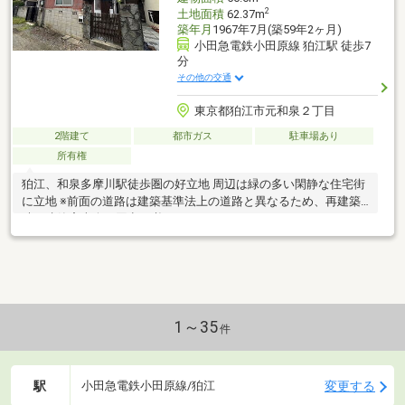
2
土地面積
62.37m
築年月
1967年7月(築59年2ヶ月)
小田急電鉄小田原線 狛江駅 徒歩7
分
その他の交通
東京都狛江市元和泉２丁目
2階建て
都市ガス
駐車場あり
所有権
狛江、和泉多摩川駅徒歩圏の好立地 周辺は緑の多い閑静な住宅街
に立地 ※前面の道路は建築基準法上の道路と異なるため、再建築
時は建築審査会の同意が必要となります。
1～35
件
駅
変更する
小田急電鉄小田原線/狛江