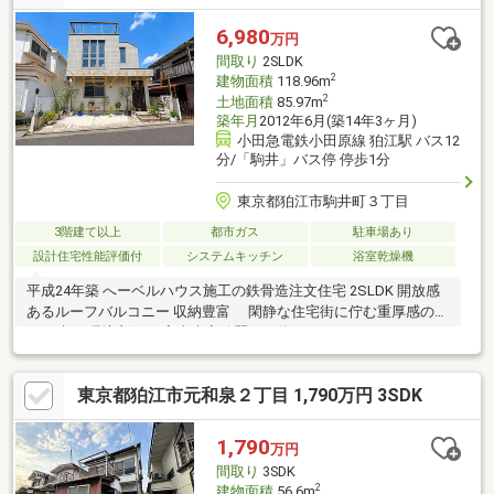
6,980
万円
間取り
2SLDK
2
建物面積
118.96m
2
土地面積
85.97m
築年月
2012年6月(築14年3ヶ月)
小田急電鉄小田原線 狛江駅 バス12
分/「駒井」バス停 停歩1分
東京都狛江市駒井町３丁目
3階建て以上
都市ガス
駐車場あり
設計住宅性能評価付
システムキッチン
浴室乾燥機
平成24年築 へーベルハウス施工の鉄骨造注文住宅 2SLDK 開放感
あるルーフバルコニー 収納豊富 閑静な住宅街に佇む重厚感のあ
る戸建 住環境良好 室内大変綺麗にお使いです。
東京都狛江市元和泉２丁目 1,790万円 3SDK
1,790
万円
間取り
3SDK
2
建物面積
56.6m