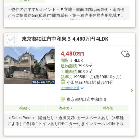
－物件のおすすめポイント－▼立地・前面道路は南東側・南西側
ともに幅員約5m(私道)で開放感有・第一種専用住居専用地域▼特
徴・全居室2面採光設計で陽当り・通風良好・ゆったり過ごせる全
居室6帖以上の空間・ご家族でくつろげる約14.8帖のLDK・お料理
に集中できる独立型キッチン・各洋室には収納を確保・各階にト
東京都狛江市中和泉３ 4,480万円 4LDK
イレ有、気兼ねなく利用可能な設計・窓付で明るく換気も可能な
浴室・駐車スペース有(車種による)▼周辺環境・市立和泉小学校
徒歩9分(約650m)■ ご希望の住まい探しをお手伝いします
4,480
万円
━━━━━・・・物件の詳細・ご相談はお気軽にお問い合わせく
間取り
4LDK
ださい。
2
建物面積
79.95m
2
土地面積
80.99m
築年月
1995年11月(築30年10ヶ月)
小田急線 狛江駅 徒歩11分
その他の交通
東京都狛江市中和泉３
2階建て
都市ガス
所有権
＜Sales Point＞□陽当たり・通風良好□カースペースあり（※車種
による）□各階にトイレあり□モニター付きインターホン□床下収
納あり□小屋裏収納あり□浴室追い焚き機能付