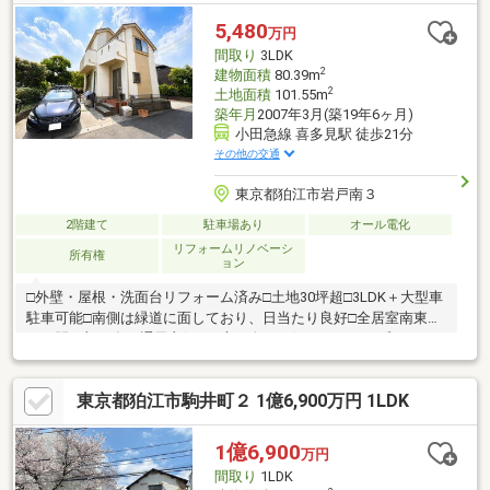
で余計な装飾を削ぎ落としシンプルだからこそ暮らしの美しさが
際立つデザインに仕上げられています。耐震性や省エネルギー性
5,480
万円
に優れた「長期優良住宅」仕様のためデザイン性だけでなく末永
間取り
3LDK
く安心して住み継げる高い性能も備えています。
2
建物面積
80.39m
2
土地面積
101.55m
築年月
2007年3月(築19年6ヶ月)
小田急線 喜多見駅 徒歩21分
その他の交通
東京都狛江市岩戸南３
2階建て
駐車場あり
オール電化
リフォームリノベーシ
所有権
ョン
□外壁・屋根・洗面台リフォーム済み□土地30坪超□3LDK＋大型車
駐車可能□南側は緑道に面しており、日当たり良好□全居室南東向
き、開口部も多く通風良好□お庭は人目の気にならないプライベ
ート空間□小田急線「狛江」駅・「喜多見」駅へバス便利用可
（バス停「こまえ苑」徒歩約3分）□バス停「次太夫堀公園前」利
東京都狛江市駒井町２ 1億6,900万円 1LDK
用で、二子玉川駅・成城学園前駅へ快適アクセス。◆区画の綺麗
な閑静住宅街。◆ご見学、ご説明会受付中◆周辺は公園や運動場
もあります♪◆先着申込受付中Always By Your Side ～いつもあ
1億6,900
万円
なたのそばに～株式会社マーベラス 本店 TEL０３－５７９０
間取り
1LDK
－５４１１