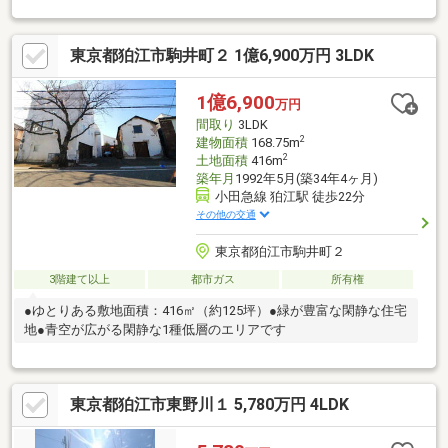
ん、住み替えや売却のご相談も大歓迎。お客様一人ひとりに合わ
せた住まい探し・売却プランをご提案します。キャンペーンの詳
東京都狛江市駒井町２ 1億6,900万円 3LDK
細や適用条件は物件概要欄をご覧ください。
1億6,900
万円
間取り
3LDK
2
建物面積
168.75m
2
土地面積
416m
築年月
1992年5月(築34年4ヶ月)
小田急線 狛江駅 徒歩22分
その他の交通
東京都狛江市駒井町２
3階建て以上
都市ガス
所有権
●ゆとりある敷地面積：416㎡（約125坪）●緑が豊富な閑静な住宅
地●青空が広がる閑静な1種低層のエリアです
東京都狛江市東野川１ 5,780万円 4LDK