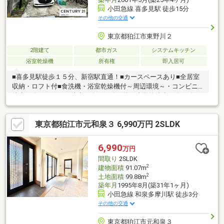
小田急線 喜多見駅 徒歩15分
その他の交通
東京都狛江市東野川２
2階建て
都市ガス
システムキッチン
浴室乾燥機
所有権
即入居可
■喜多見駅徒歩１５分、新宿駅直通！■カースペースあり■全居室
収納・ロフト付■食洗機・浴室乾燥機付～周辺環境～・コンビニ
徒歩５分、スーパー徒歩７分！・狛江第五小学校徒歩３分、狛江
第四中学校徒歩５分！・藤川医院徒歩５分、郵便局徒歩１０
分！・狛江市役所徒歩１３分！・野川緑地公園徒歩３分！
東京都狛江市元和泉３ 6,990万円 2SLDK
CENTURY21住新センターではきめ細やかなサービスで安心のサポ
ート体制を敷いております。■お客様の暮らしにあったご提案■■
経験豊富な知識を持つローンアドバイザースタッフ多数■■小さな
6,990
万円
お子様や、お仕事でご多忙のお客様にも安心の無料送迎サービス
間取り
2SLDK
2
建物面積
91.07m
2
土地面積
99.88m
築年月
1995年8月(築31年1ヶ月)
小田急線 和泉多摩川駅 徒歩3分
その他の交通
東京都狛江市元和泉３