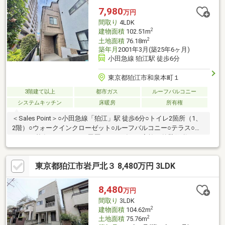
2項第2号の許可を受けて再建築可。容積率をオーバーしており、
7,980
万円
監督官庁による是正命令を受ける可能性があります。
間取り
4LDK
2
建物面積
102.51m
2
土地面積
76.18m
築年月
2001年3月(築25年6ヶ月)
小田急線 狛江駅 徒歩6分
東京都狛江市和泉本町１
3階建て以上
都市ガス
ルーフバルコニー
システムキッチン
床暖房
所有権
＜Sales Point＞○小田急線「狛江」駅 徒歩6分○トイレ2箇所（1、
2階）○ウォークインクローゼット○ルーフバルコニー○テラス○エ
アコン3基有＜リフォーム履歴＞○2022年2月実施 外壁修繕工
事、屋根塗装工事 浴室交換、洗面台交換、フローリング張替
（リビング）、クロス貼替（全室）○2026年2月実施 トイレ交換
東京都狛江市岩戸北３ 8,480万円 3LDK
（1階）○2026年8月実施 ハウスクリーニング実施
8,480
万円
間取り
3LDK
2
建物面積
104.62m
2
土地面積
75.76m