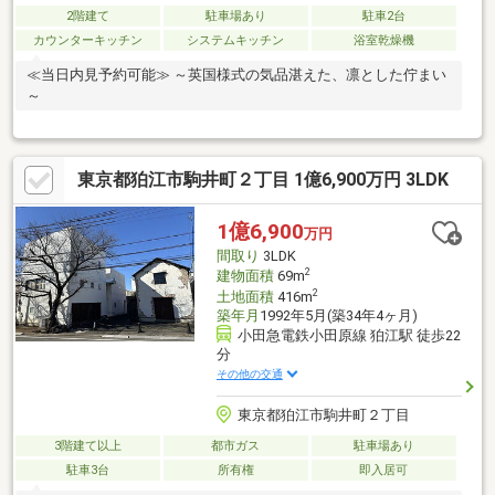
2階建て
駐車場あり
駐車2台
カウンターキッチン
システムキッチン
浴室乾燥機
≪当日内見予約可能≫ ～英国様式の気品湛えた、凛とした佇まい
～
東京都狛江市駒井町２丁目 1億6,900万円 3LDK
1億6,900
万円
間取り
3LDK
2
建物面積
69m
2
土地面積
416m
築年月
1992年5月(築34年4ヶ月)
小田急電鉄小田原線 狛江駅 徒歩22
分
その他の交通
東京都狛江市駒井町２丁目
3階建て以上
都市ガス
駐車場あり
駐車3台
所有権
即入居可