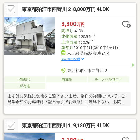
東京都狛江市西野川２ 8,800万円 4LDK
8,800
万円
間取り
4LDK
2
建物面積
103.84m
2
土地面積
130.3m
築年月
2016年5月(築10年4ヶ月)
京王線 柴崎駅 徒歩21分
その他の交通
東京都狛江市西野川２
2階建て
南道路
ルーフバルコニー
所有権
まずはお気軽に現地をご覧下さいませ。物件の詳細について、ご
見学希望のお客様は下記番号までお気軽にご連絡下さい。お問い
合わせ専用フリーダイヤル 【0120-104-633】
東京都狛江市西野川１ 9,180万円 4LDK