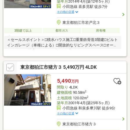
築年月
2014年4月(築12年5ヶ月)
小田急線 喜多見駅 徒歩7分
その他の交通
東京都狛江市岩戸北３
3階建て以上
都市ガス
所有権
＜セールスポイント＞□積水ハウス施工□重量鉄骨造3階建□ビルト
インガレージ（車種による）□開放的なリビングスペース□オープ
ンキッチン□浴室が1618の一坪タイプ
東京都狛江市猪方３ 5,490万円 4LDK
5,490
万円
間取り
4LDK
2
建物面積
90.58m
2
土地面積
120.02m
築年月
2001年4月(築25年5ヶ月)
小田急線 和泉多摩川駅 徒歩9分
その他の交通
東京都狛江市猪方３