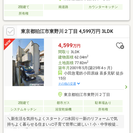
2階建て
南道路
カウンターキッチン
所有権
東京都狛江市東野川２丁目 4,599万円 3LDK
4,599
万円
間取り
3LDK
2
建物面積
62.04m
2
土地面積
77.82m
築年月
2001年5月(築25年4ヶ月)
小田急電鉄小田原線 喜多見駅 徒歩
15分
その他の交通
東京都狛江市東野川２丁目
2階建て
都市ガス
駐車場あり
システムキッチン
浴室乾燥機
所有権
＼新生活を気持ちよくスタート／□水回り一新のリフォームで気
持ちよく暮らせる住まい♪□子育て世帯に嬉しい！小・中学校徒歩
5分圏内の通学便利な住環境♪