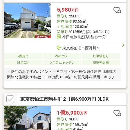
5,980
万円
間取り
2SLDK
2
建物面積
93.56m
2
土地面積
120.62m
築年月
2013年6月(築13年3ヶ月)
小田急線 狛江駅 徒歩22分
東京都狛江市西野川１
2階建て
都市ガス
駐車場あり
駐車2台
システムキッチン
浴室乾燥機
－物件のおすすめポイント－▼立地・第一種低層住居専用地域の
閑静な住宅街▼特徴・LDKは約15.7帖、勾配天井を採用・キッチ
ン横にリビングカウンターを設置・約2.2帖のパントリー有・コミ
ュニケーションを育むリビング階段・水回りとバルコニーを2階に
集約、洗濯動線良好・収納・窓付の納戸は多用途に活用可・駐車2
東京都狛江市駒井町２ 1億6,900万円 3LDK
台可(車種による)▼設備・複層ガラス・浴室乾燥機▼周辺環境・
いなげや狛江東野川店 徒歩6分(約420m)※一部都市計画道路区域内
(計画決定)■ ご希望の住まい探しをお手伝いします
1億6,900
万円
━━━━━・・・物件の詳細・ご相談はお気軽にお問い合わせく
間取り
3LDK
ださい。
2
建物面積
168.75m
2
土地面積
416m