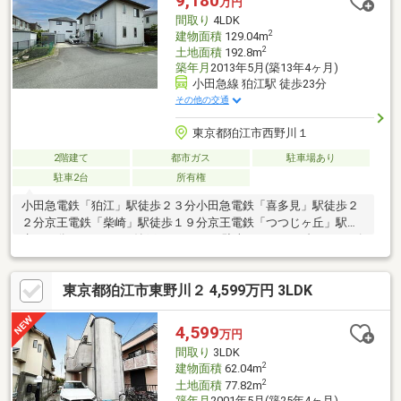
9,180
万円
間取り
4LDK
2
建物面積
129.04m
2
土地面積
192.8m
築年月
2013年5月(築13年4ヶ月)
小田急線 狛江駅 徒歩23分
その他の交通
東京都狛江市西野川１
2階建て
都市ガス
駐車場あり
駐車2台
所有権
小田急電鉄「狛江」駅徒歩２３分小田急電鉄「喜多見」駅徒歩２
２分京王電鉄「柴崎」駅徒歩１９分京王電鉄「つつじヶ丘」駅徒
歩２２分■４ＬＤＫ＋納戸＋２ＷＩＣ■駐車スペース２台（サイズ
制限有り）■積水ハウス（株）施工。スムストック認定住宅■リビ
ング前にはウッドデッキ有り■子育てしやすい生活動線・家事楽
東京都狛江市東野川２ 4,599万円 3LDK
動線■リビング続きの和室■便利な対面カウンター付ＬＤＫ■２階
の洋室（約１３帖）は可動間仕切収納（ヴァリエス）有り■積水
ハウス独自の環境配慮仕様「エアキス」を採用・角敷地の為、隅
4,599
万円
切り部分が合計約６．０ｍ接道しております。・その他法令上の
間取り
3LDK
制限：宅地造成及び特定盛土等規制法
2
建物面積
62.04m
2
土地面積
77.82m
築年月
2001年5月(築25年4ヶ月)