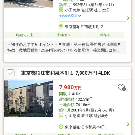
築年月
1992年5月(築34年4ヶ月)
小田急線 狛江駅 徒歩22分
その他の交通
東京都狛江市駒井町２
3階建て以上
都市ガス
所有権
－物件のおすすめポイント－▼立地・第一種低層住居専用地域▼
特徴・敷地面積約125.84坪のゆとりある整形地・接道間口は約
19.7m・現在貸しスタジオとして使用しています、詳細はお問い
合わせください・スタジオROUTE1／スタジオLa paz／スタジオ
Los※種類／スタジオ 構造／S造2階建 床面積／110.34平米 築
東京都狛江市和泉本町１ 7,980万円 4LDK
年月／1992年5月築 現況／空室※種類／居宅 構造／木造2階
建 床面積／69.00平米 築年月／2005年11月築 現況／空室■ ご
希望の住まい探しをお手伝いします ━━━━━・・・物件の詳
7,980
万円
細・ご相談はお気軽にお問い合わせください。
間取り
4LDK
2
建物面積
102.51m
2
土地面積
76.18m
築年月
2001年3月(築25年6ヶ月)
小田急線 狛江駅 徒歩6分
東京都狛江市和泉本町１