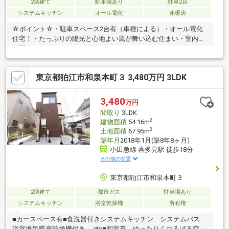
2階建て
駐車場あり
駐車2台
システムキッチン
オール電化
床暖房
☆ポイント☆・駐車スペース2台有（車種による）・オール電化
住宅！・たっぷりの陽光と心地よい風が舞い込む住まい・室内を
綺麗にお使いです♪・ご家族みんながゆったりくつろげる広々リビ
ング約17.6帖・寒い日でも足元がポカポカする床暖房付・リビン
グが見渡せる対面式のキッチン!・広々としたバスルームでゆった
東京都狛江市和泉本町３ 3,480万円 3LDK
りとバスタイムを♪・全室収納×ＷＩＣ×小屋裏収納付の収納豊富
で広々空間♪・2部屋行き来出来る広々としたバルコニー・一戸建
ての多いエリア、静かで落ち着いた雰囲気です♪リフォーム内容
3,480
万円
（2026年9月末完成予定）・全室クロス張替・ハウスクリーニン
間取り
3LDK
グ
2
建物面積
54.16m
2
土地面積
67.95m
築年月
2018年1月(築8年8ヶ月)
小田急線 喜多見駅 徒歩18分
その他の交通
東京都狛江市和泉本町３
2階建て
都市ガス
駐車場あり
システムキッチン
浴室乾燥機
所有権
■カースペース有■食洗器付きシステムキッチン システムバス
浴室換気暖房乾燥機付き.....etc■和室有 ゆったりくつろげる空間