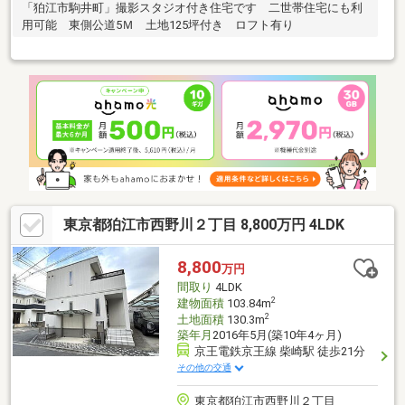
「狛江市駒井町」撮影スタジオ付き住宅です 二世帯住宅にも利
用可能 東側公道5Ｍ 土地125坪付き ロフト有り
東京都狛江市西野川２丁目 8,800万円 4LDK
8,800
万円
間取り
4LDK
2
建物面積
103.84m
2
土地面積
130.3m
築年月
2016年5月(築10年4ヶ月)
京王電鉄京王線 柴崎駅 徒歩21分
その他の交通
東京都狛江市西野川２丁目