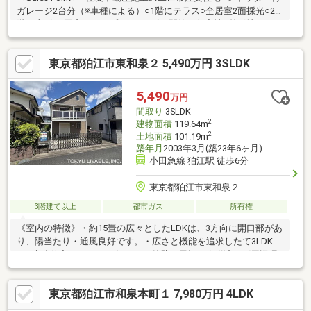
ガレージ2台分（※車種による）○1階にテラス○全居室2面採光○2
階LD部分に天窓（トップライト）有○閑静な住宅地○整形地＜Life
Information＞○スーパー三和狛江店…約280ｍ（徒歩4分）○ｏｄａ
ｋｙｕＯＸ狛江店…約350ｍ（徒歩5分）○ファミリーマート狛江駅
東京都狛江市東和泉２ 5,490万円 3SLDK
南店…約220ｍ（徒歩3分）○セブンイレブン狛江駅南店…約220ｍ
（徒歩3分）○サンドラッグ狛江店…約260ｍ（徒歩4分）
5,490
万円
間取り
3SLDK
2
建物面積
119.64m
2
土地面積
101.19m
築年月
2003年3月(築23年6ヶ月)
小田急線 狛江駅 徒歩6分
東京都狛江市東和泉２
3階建て以上
都市ガス
所有権
《室内の特徴》・約15畳の広々としたLDKは、3方向に開口部があ
り、陽当たり・通風良好です。・広さと機能を追求したて3LDK＋
Sの木造住宅です・2022年12月に外壁と屋根の修繕済み《周辺環
境・立地条件》・第一種低層住居専用地域の閑静な住宅街に立
地。周辺は低層住宅の街並みが広がっております。・目の前に狛
東京都狛江市和泉本町１ 7,980万円 4LDK
江市立清水川公園がございます。建築基準法の道路に接道してい
ませんが、一括許可同意基準に適合するため建築基準法第43条第