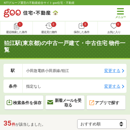
NTTグループ運営の不動産総合サイト goo住宅・不動産
1
0
0
0
最近検索した条件
最近見た物件
保存した条件
お気に入り
狛江駅(東京都)の中古一戸建て・中古住宅 物件一
覧
駅
変更する
小田急電鉄小田原線/狛江
条件
変更する
指定なし
新着メールを受
検索条件を保存
アプリで探す
取る
35
件
が該当しました。