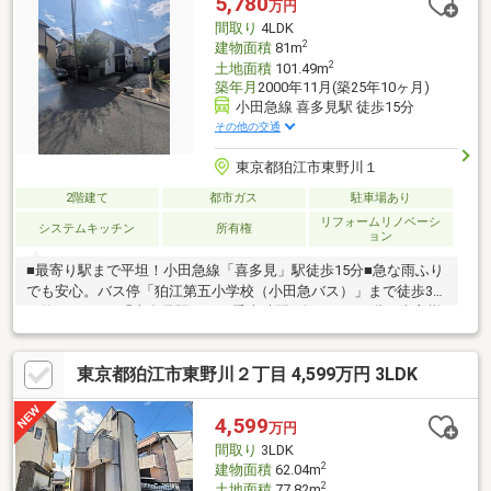
5,780
万円
間取り
4LDK
2
建物面積
81m
2
土地面積
101.49m
築年月
2000年11月(築25年10ヶ月)
小田急線 喜多見駅 徒歩15分
その他の交通
東京都狛江市東野川１
2階建て
都市ガス
駐車場あり
リフォームリノベーシ
システムキッチン
所有権
ョン
■最寄り駅まで平坦！小田急線「喜多見」駅徒歩15分■急な雨ふり
でも安心。バス停「狛江第五小学校（小田急バス）」まで徒歩3分
（約180m）、「喜多見駅」まで乗車時間7分です。■1階は売主様
にて重厚感の壁紙シールで落ち着いた大人の住まいを演出し、お
洒落なインテリアやアンティークを設置してみるのも有りです。2
東京都狛江市東野川２丁目 4,599万円 3LDK
階は各室陽当たりが良く、特に6.25帖のお部屋は2面採光で出窓も
あることから開放感ある主寝室としてご活用いただけます。■お
庭は舗装工事済みにつき、雑草が生えにくく管理に手が掛かりま
4,599
万円
せん。椅子やテーブルを設置し、優雅に読書やティータイムを過
間取り
3LDK
ごしたり、園芸でプライベートタイムを謳歌しましょう。
2
建物面積
62.04m
2
土地面積
77.82m