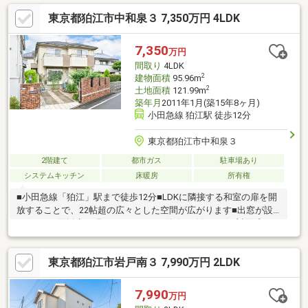
東京都狛江市中和泉３ 7,350万円 4LDK
7,350
万円
間取り
4LDK
2
建物面積
95.96m
2
土地面積
121.99m
築年月
2011年1月(築15年8ヶ月)
小田急線 狛江駅 徒歩12分
東京都狛江市中和泉３
2階建て
都市ガス
駐車場あり
システムキッチン
床暖房
所有権
■小田急線「狛江」駅まで徒歩12分■LDKに隣接する和室の扉を開
放することで、22帖超の広々とした空間が広がります■出窓が設
けられた3面採光の明るいLDK■2WAY動線が確保された対面式のシ
ステムキッチン■LD部分に床暖房が備わっており、冬場でも足元
から暖かく過ごせます■約9.2帖の小屋裏収納が備わっており、普
東京都狛江市岩戸南３ 7,990万円 2LDK
段使わない物の収納に役立ちます■シューズインクローゼットが
あり、玄関まわりをすっきりと保てます■バルコニーと洗面室が
同フロアにあり、洗濯物を干す際の動線がスムーズです■南西向
7,990
万円
きのテラス・バルコニー■トイレは各階に設けられています■カー