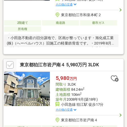
その他の交通
東京都狛江市和泉本町２
2階建て
南道路
都市ガス
所有権
・小田急不動産の旧分譲地で、区画が整っています・旭化成工業
(株)（へーベルハウス）旧施工の軽量鉄骨造です。・2019年8月に
1階部分をリフォームしております キッチン、LD床暖房、浴
室、トイレ、廊下 ２階部分は、クロス等の交換が必要です・土
地面積198.57平米・南側約7.2ｍ公道、西側約4.5ｍ公道の角地
東京都狛江市岩戸南４ 5,980万円 3LDK
で、 開放感があります・現在発電のシステムは停止しています
が、エネファームを 導入しています・２階バルコニーから屋上
へあがれます 屋上からの眺望は、360度見渡せます・外壁塗
5,980
万円
装、屋上防水の履歴があります
間取り
3LDK
2
建物面積
84.24m
2
土地面積
106m
築年月
2008年9月(築18年)
小田急線 狛江駅 徒歩17分
その他の交通
東京都狛江市岩戸南４