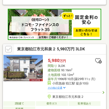
自分好みの住まいへ■周辺環境■セブンイレブン 狛江駅南店 徒歩7
分 約560ｍスーパー三和 狛江店 徒歩8分 約620ｍ多摩川自由ひろ
ば 徒歩13分 約1030ｍ狛江市立狛江第六小学校 徒歩8分 約640ｍ狛
江市立狛江第二中学校 徒歩4分 約280ｍ■経験豊富なスタッフが専
門知識と真摯な気持ちをもってご対応いたしますまずはお気軽に
お問い合わせください♪
東京都狛江市元和泉２ 5,980万円 3LDK
5,980
万円
間取り
3LDK
2
建物面積
93.16m
2
土地面積
102.12m
築年月
1996年10月(築29年11ヶ月)
小田急線 狛江駅 徒歩10分
その他の交通
東京都狛江市元和泉２
2階建て
都市ガス
駐車場あり
所有権