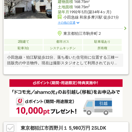
2
建物面積
168.75m
2
土地面積
168.75m
築年月
1992年5月(築34年4ヶ月)
小田急線 和泉多摩川駅 徒歩21分
その他の交通
東京都狛江市駒井町２
2階建て
都市ガス
駐車場あり
駐車3台
システムキッチン
所有権
小田急線・狛江駅徒歩22分、落ち着いた住宅街に位置する三棟一
括販売の中古物件。現在は撮影スタジオとして利用されており、
個性的な間取りとデザイン性のある内装が魅力です。クリエイテ
ィブ用途はもちろん、住居や事業用としての活用も可能。敷地内
には広々とした駐車スペースを確保しており、複数台駐車にも対
応できます。静かな住環境でありながら都心へのアクセスも良
好。投資用・自己利用どちらにもおすすめの物件です。
東京都狛江市西野川１ 5,980万円 2SLDK