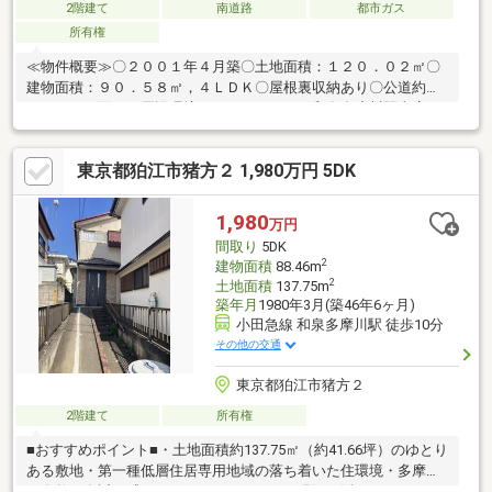
2階建て
南道路
都市ガス
所有権
≪物件概要≫〇２００１年４月築〇土地面積：１２０．０２㎡〇
建物面積：９０．５８㎡，４ＬＤＫ〇屋根裏収納あり〇公道約
５．０ｍに面す≪周辺環境≫まいばすけっと和泉多摩川駅東店……
約620mセブンイレブン狛江猪方3丁目店……約110m和泉多摩川駅
前郵便局……約530mクスリのナカヤマ薬局和泉多摩川店……約
東京都狛江市猪方２ 1,980万円 5DK
640m野澤医院……約380m小幡医院……約530mあゆみ接骨院……約
530m狛江第六小学校……約570m狛江第二中学校……約500m
1,980
万円
間取り
5DK
2
建物面積
88.46m
2
土地面積
137.75m
築年月
1980年3月(築46年6ヶ月)
小田急線 和泉多摩川駅 徒歩10分
その他の交通
東京都狛江市猪方２
2階建て
所有権
■おすすめポイント■・土地面積約137.75㎡（約41.66坪）のゆとり
ある敷地・第一種低層住居専用地域の落ち着いた住環境・多摩川
の自然を身近に感じられるロケーション・現況を活かしながら、