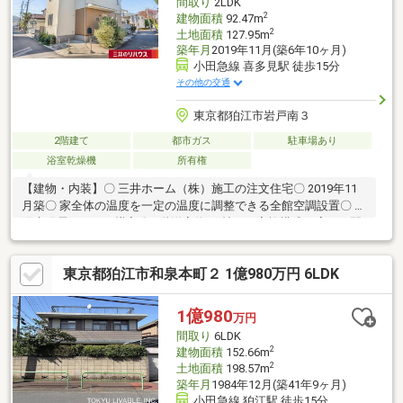
間取り
2LDK
スペース1台分有り(車種による)
2
建物面積
92.47m
2
土地面積
127.95m
築年月
2019年11月(築6年10ヶ月)
小田急線 喜多見駅 徒歩15分
その他の交通
東京都狛江市岩戸南３
2階建て
都市ガス
駐車場あり
浴室乾燥機
所有権
【建物・内装】〇 三井ホーム（株）施工の注文住宅〇 2019年11
月築〇 家全体の温度を一定の温度に調整できる全館空調設置〇 太
陽光発電システム導入〇 2階洋室約9.8帖はご家族構成に応じて間
仕切りのうえ3LDK間取りへと変更可能（間仕切りには別途費用を
要します）〇 LDK約17帖、リビング一部に吹き抜けが有り〇 おう
東京都狛江市和泉本町２ 1億980万円 6LDK
ち時間の過ごし方の幅が広がるリビングテラス有り〇 炊事・洗濯
の家事導線に配慮した設計〇 玄関ホールに掃除用具や外出時のお
荷物置き用にクローク、玄関にシューズインクローク有り。ベビ
1億980
万円
ーカーなどの荷物も置け、コート掛けもあり収納量豊富〇 1、2階
間取り
6LDK
にトイレ有り
2
建物面積
152.66m
2
土地面積
198.57m
築年月
1984年12月(築41年9ヶ月)
小田急線 狛江駅 徒歩15分