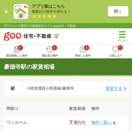
アプリ版はこちら
開く
複数社の物件を探せる！
NTTグループ運営の不動産総合サイト goo住宅・不動産
0
0
0
0
最近検索した条件
最近見た物件
保存した条件
お気に入り
豪徳寺駅の家賃相場
駅
変更する
小田急電鉄小田原線/豪徳寺
間取り
家賃相場
物件
7.9
ワンルーム
物件一覧へ
万円