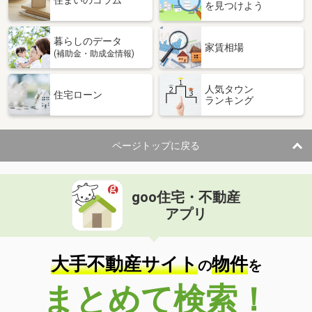
住まいのコラム
を見つけよう
暮らしのデータ
家賃相場
(補助金・助成金情報)
人気タウン
住宅ローン
ランキング
ページトップに戻る
goo住宅・不動産
アプリ
大手不動産サイト
物件
の
を
まとめて検索！