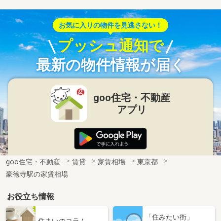
お気に入りの物件を見逃さない！
プッシュ通知で
最新の物件情報が届く
goo住宅・不動産
アプリ
goo住宅・不動産
賃貸
家賃相場
東京都
豪徳寺駅の家賃相場
お役立ち情報
「住みたい街」