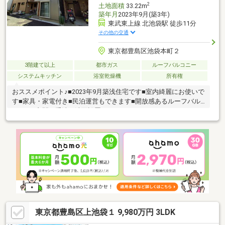
2
土地面積
33.22m
築年月
2023年9月(築3年)
東武東上線 北池袋駅 徒歩11分
その他の交通
東京都豊島区池袋本町２
3階建て以上
都市ガス
ルーフバルコニー
システムキッチン
浴室乾燥機
所有権
おススメポイント♪■2023年9月築浅住宅です■室内綺麗にお使いで
す■家具・家電付き■民泊運営もできます■開放感あるルーフバル
コニー■玄関に手洗い洗面設置
東京都豊島区上池袋１ 9,980万円 3LDK