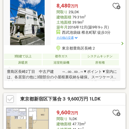
【物件調査報告書】本物件に関する独自の物件調査報告書を作成
8,480
万円
します。重要事項説明に載らないような住んでから気になる事項
間取り
2SLDK
を色々な角度から調査して、お客様にとっての購入リスクの有無
2
建物面積
79.31m
を徹底的に確認して提供します
2
土地面積
39.9m
築年月
2016年12月(築9年9ヶ月)
西武池袋線 椎名町駅 徒歩3分
その他の交通
東京都豊島区長崎２
3階建て以上
都市ガス
システムキッチン
床暖房
浴室乾燥機
所有権
豊島区長崎2丁目 中古戸建 ∽…∞…∞…∽▼ポイント▼室内に
は、各居室の他に3階部分の小屋根裏収納を確保。スーツケースや
来客用布団にキャンプ道具など、用途に合わせて活躍します。駐
車場も確保できているため、お車をご所有のかた、もし、ない場
合は駐輪場や物置場、プールを出したりして遊ぶ事もできます。
東京都新宿区下落合３ 9,600万円 1LDK
▼リフォーム履歴▼LDKフローリング上張り、ウォシュレット便
座交換、2階階段部分ロールカーテン交換(2か所)、ドア(建具）ダ
イノックシート貼替、水回り(バス、キッチン、洗面化粧台、トイ
9,600
万円
レ)、窓クリーニング 2026年3月全居室壁天井クロス貼替、洗面
間取り
1LDK
所クロスコーティング 2026年2月
2
建物面積
47.72m
2