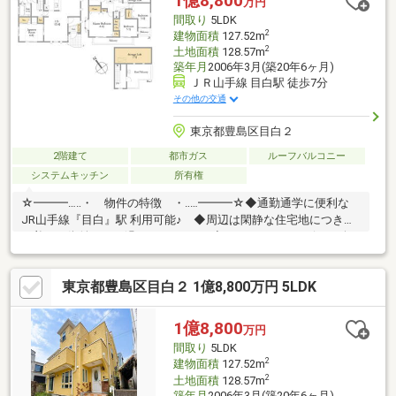
1億8,800
万円
ク完備 … 玄関周りもすっきり＝＝＝＝＝＝＝＝＝＝＝＝＝＝＝＝
間取り
5LDK
＝＝＝＝＝＝＝
2
建物面積
127.52m
2
土地面積
128.57m
築年月
2006年3月(築20年6ヶ月)
ＪＲ山手線 目白駅 徒歩7分
その他の交通
東京都豊島区目白２
2階建て
都市ガス
ルーフバルコニー
システムキッチン
所有権
☆━━━…‥・ 物件の特徴 ・‥…━━━☆◆通勤通学に便利な
JR山手線『目白』駅 利用可能♪ ◆周辺は閑静な住宅地につき落
ち着いた街並みでお過ごし頂けます♪◆スーパー、コンビニ、公
園等、生活環境良好♪◆同仕様モデルハウスのご案内や建物プレ
ゼンテーションも随時受付中♪是非、現地をご確認ください！♪物
東京都豊島区目白２ 1億8,800万円 5LDK
件の詳細はADCAST駒込支店迄【０１２０－９１７－１９７】
♪☆━━━…‥・ ━☆━ ・‥…━━━☆
1億8,800
万円
間取り
5LDK
2
建物面積
127.52m
2
土地面積
128.57m
築年月
2006年3月(築20年6ヶ月)