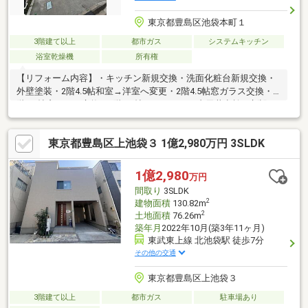
東京都豊島区池袋本町１
3階建て以上
都市ガス
システムキッチン
浴室乾燥機
所有権
【リフォーム内容】・キッチン新規交換・洗面化粧台新規交換・
外壁塗装・2階4.5帖和室→洋室へ変更・2階4.5帖窓ガラス交換・3
階6.0帖窓ガラス交換・3階6.0帖クローゼット内天井点検口新設・
3階洋室6.0帖、7.25帖のドアノブ交換・全室クロス張替・全室フ
ローリング張替・トイレ新規交換(1階3階)【特徴】・2002年5月
東京都豊島区上池袋３ 1億2,980万円 3SLDK
築・４LDK＋車庫(車種制限有)・各洋室に収納有・トイレ2か所(1
階・3階)・システムキッチン(食器洗浄機能付)・浴室換気乾燥機
有
1億2,980
万円
間取り
3SLDK
2
建物面積
130.82m
2
土地面積
76.26m
築年月
2022年10月(築3年11ヶ月)
東武東上線 北池袋駅 徒歩7分
その他の交通
東京都豊島区上池袋３
3階建て以上
都市ガス
駐車場あり