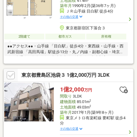
土地面積
41.4m
築年月
1990年2月(築36年7ヶ月)
ＪＲ山手線 目白駅 徒歩4分
その他の交通
東京都新宿区下落合３
2階建て
都市ガス
所有権
●●アクセス●●・山手線 「目白駅」徒歩4分・東西線・山手線・西
武新宿線 「高田馬場」駅徒歩13分・丸ノ内線・副都心線・埼京
線・山手線・有楽町線・東武東上線・池袋線・湘南新宿ライン
「池袋駅」徒歩14分・副都心線 「雑司ヶ谷」駅徒歩13分●●物件
概要●●土地面積:41.40㎡(セットバック面積2.92㎡を含む。)建物面
東京都豊島区池袋３ 1億2,000万円 3LDK
積:47.72㎡構造:木造2階建
1億2,000
万円
間取り
3LDK
2
建物面積
85.01m
2
土地面積
49.03m
築年月
2017年1月(築9年8ヶ月)
東京メトロ有楽町線 要町駅 徒歩4
分
その他の交通