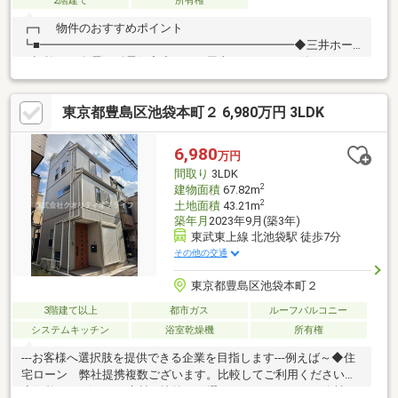
2階建て
所有権
┏┓ 物件のおすすめポイント
┗■━━━━━━━━━━━━━━━━━━━━━━◆三井ホー
ム旧施工の免震・耐震住宅◆5LDK×屋上ルーフテラス付きのゆと
りある邸宅◆約7.5帖のロフト収納付き◆全居室に収納有り◆3駅
3路線利用可能・JR山手線「目白駅」徒歩7分・東京メトロ副都心
東京都豊島区池袋本町２ 6,980万円 3LDK
線「雑司が谷駅」徒歩6分・JR、東京メトロ、東武東上線「池袋
駅」徒歩10分◆モニター付きインターホン・ダブルロックドア・
電動シャッター採用◆屋上ルーフテラス付き！眺望・開放感良
6,980
万円
好！
間取り
3LDK
2
建物面積
67.82m
2
土地面積
43.21m
築年月
2023年9月(築3年)
東武東上線 北池袋駅 徒歩7分
その他の交通
東京都豊島区池袋本町２
3階建て以上
都市ガス
ルーフバルコニー
システムキッチン
浴室乾燥機
所有権
---お客様へ選択肢を提供できる企業を目指します---例えば～◆住
宅ローン 弊社提携複数ございます。比較してご利用ください。
◆価格・デザイン・素材を比較して選べます。リフォーム会社を