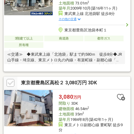
2
土地面積
73.01m
築年月
2009年10月(築16年11ヶ月)
東武東上線 北池袋駅 徒歩8分
その他の交通
東京都豊島区池袋本町１
3階建て以上
南道路
都市ガス
所有権
≪交通≫ ◆東武東上線「北池袋」駅まで約580ｍ 徒歩8分◆JR
山手線・埼京線、東京メトロ丸の内線・有楽町線・副都心線「池
袋」駅まで約1020ｍ 徒歩13分 ≪物件情報≫ ◆土地面積：
73.01㎡(約22.08坪) ◆建物面積：113.02㎡（約34.18坪） 上
記建物面積は駐車場面積：9.93㎡を含みます。 ◆築年月：2009
東京都豊島区高松２ 3,080万円 3DK
年10月 ◆間取り：4LDK ≪アピールポイント≫◆住友不動産
注文住宅◆20帖を超えるLDK◆南向き陽当たり、風通し良好◆二
重サッシ◆太陽光パネル◆床暖房付き
3,080
万円
間取り
3DK
2
建物面積
46.54m
2
土地面積
35m
築年月
1984年8月(築42年1ヶ月)
東京メトロ副都心線 要町駅 徒歩9
分