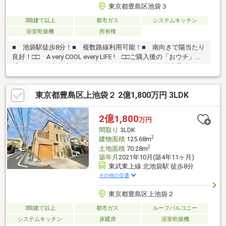
東京都豊島区池袋３
3階建て以上
都市ガス
システムキッチン
浴室乾燥機
所有権
■ 池袋駅徒歩8分！■ 複数路線利用可能！■ 南向きで陽当たり
良好！□□ A very COOL every LIFE ! □□ご購入後の「おウチ」と
「お金」のご相談窓口をご用意しております！・金利上昇時のリ
スクヘッジ、借換え相談、繰上返済のタイミング、各種保険の見
直し・・・etc・おウチの設備保証や定期点検、駆け付けサービ
東京都豊島区上池袋２ 2億1,800万円 3LDK
ス・・・etcまずはお気軽に現地をご覧下さいませ。物件の詳細に
ついて、ご見学希望のお客様は下記番号までお気軽にご連絡下さ
い。お問い合わせ専用フリーダイヤル ：０１２０－５１０ー００
2億1,800
万円
３
間取り
3LDK
2
建物面積
125.68m
2
土地面積
70.28m
築年月
2021年10月(築4年11ヶ月)
東武東上線 北池袋駅 徒歩8分
その他の交通
東京都豊島区上池袋２
3階建て以上
都市ガス
ルーフバルコニー
システムキッチン
床暖房
浴室乾燥機