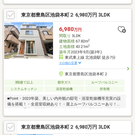
特徴ごとにご紹介いたします。※何社ご紹介しても料金はいただ
きません。◆ライフプランシミュレーションの実施が可能です。
東京都豊島区池袋本町２ 6,980万円 3LDK
※本当に住宅を買って大丈夫か？老後は？子供の進学は？などの
生涯にわたっての資金計画を見える化します。もちろんライフプ
ランナーも選べます。
6,980
万円
間取り
3LDK
2
建物面積
67.82m
2
土地面積
43.21m
築年月
2023年9月(築3年)
東武東上線 北池袋駅 徒歩7分
その他の交通
東京都豊島区池袋本町２
3階建て以上
都市ガス
ルーフバルコニー
システムキッチン
浴室乾燥機
所有権
■Point・2023年築、美しい内外観の邸宅・浴室乾燥機等充実の設
備を搭載！・全居室収納あり！・屋上ルーフバルコニーあり！陽
当たり・通風・眺望良好♪■Access東武東上線「北池袋」駅…徒歩
7分山手線ほか「池袋」駅…徒歩15分コンビニ・スーパー、小・中
学校、保育園、公園が徒歩10分圏内に揃っており、日常生活や子
東京都豊島区池袋本町２ 6,980万円 3LDK
育てにも最適な環境です！現地、周辺環境の確認等含めご見学は
随時承っております。お気軽にお問合せください！