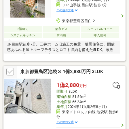
ＪＲ山手線 目白駅 徒歩7分
その他の交通
東京都豊島区目白２
2階建て
都市ガス
ルーフバルコニー
システムキッチン
所有権
即入居可
JR目白駅徒歩7分。三井ホーム旧施工の免震・耐震住宅に、開放
感あふれる屋上ルーフテラスとロフト収納を備えた5LDK。家族が
ゆとりを感じながら、安心して永く暮らせる住まいです。
東京都豊島区池袋３ 1億2,880万円 3LDK
1億2,880
万円
間取り
3LDK
2
建物面積
81.54m
2
土地面積
66.24m
築年月
2024年1月(築2年8ヶ月)
東京メトロ丸ノ内線 池袋駅 徒歩8
分
その他の交通