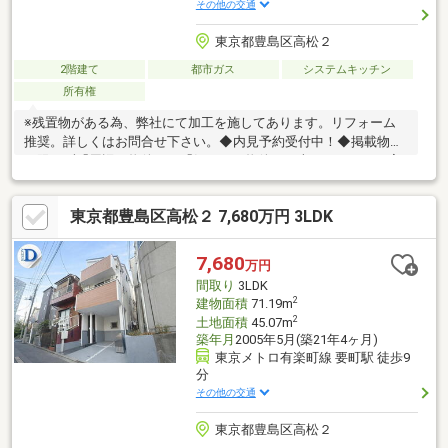
その他の交通
東京都豊島区高松２
2階建て
都市ガス
システムキッチン
所有権
※残置物がある為、弊社にて加工を施してあります。リフォーム
推奨。詳しくはお問合せ下さい。◆内見予約受付中！◆掲載物件
に限らず「周辺の物件」や「気になる物件」も車でまとめてご案
内致します。ご自宅や最寄駅までもお車で送迎しますので、お気
軽にお声かけ下さい♪見学予約ボタンまたはフリーダイヤルま
東京都豊島区高松２ 7,680万円 3LDK
で！ 【資料請求(無料)】または、フリーダイヤル【0120-99-
3333】まで、お気軽にお問合せ下さい！◆ローン相談承ります！
頭金0円からの購入も可能です！◆資金計画書を作成して、初期
7,680
万円
費用や毎月の返済ついてご説明を致します。住宅ローンや買い替
間取り
3LDK
えについてもご相談下さい！
2
建物面積
71.19m
2
土地面積
45.07m
築年月
2005年5月(築21年4ヶ月)
東京メトロ有楽町線 要町駅 徒歩9
分
その他の交通
東京都豊島区高松２