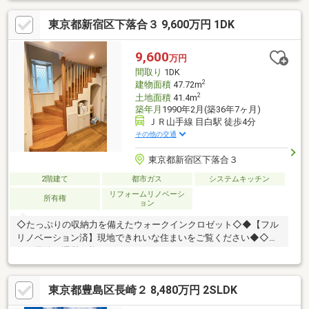
利用が可能（金利0.595％～）◆物件調査報告書の作成が可能です
東京都新宿区下落合３ 9,600万円 1DK
◆ライフプランシミュレーション(※LP)の実施が可能です (※LPと
は、住宅購入後の資金シミュレーションで
す)◆◆◆◆◆◆◆◆◆◆◆◆◆◆◆◆◆◆◆◆◆◆◆◆◆
9,600
万円
間取り
1DK
2
建物面積
47.72m
2
土地面積
41.4m
築年月
1990年2月(築36年7ヶ月)
ＪＲ山手線 目白駅 徒歩4分
その他の交通
東京都新宿区下落合３
2階建て
都市ガス
システムキッチン
リフォームリノベーシ
所有権
ョン
◇たっぷりの収納力を備えたウォークインクロゼット◇◆【フル
リノベーション済】現地できれいな住まいをご覧ください◆◇旅
館・民泊も運営可能！
◇◇◆◇◆◇◆◇◆◇◆◇◆◇◆◇◆◇◆◇◆◇◆◇◆◇◆【ラ
イフプラン】本物件においての住宅ローンシミュレーションはも
東京都豊島区長崎２ 8,480万円 2SLDK
ちろん、本物件購入後１０～２０年後のライフサイクルの変化を
見据えた長期的なライフプランシミュレーションを実施します。