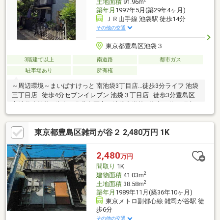
土地面積
91.96m
築年月
1997年5月(築29年4ヶ月)
ＪＲ山手線 池袋駅 徒歩14分
その他の交通
東京都豊島区池袋３
3階建て以上
南道路
都市ガス
駐車場あり
所有権
～周辺環境～まいばすけっと 南池袋3丁目店...徒歩3分ライフ 池袋
三丁目店...徒歩4分セブンイレブン 池袋３丁目店...徒歩3分豊島区
立池袋小学校...徒歩11分豊島区立西池袋中学校...徒歩13分要町病
院...徒歩6分
東京都豊島区雑司が谷２ 2,480万円 1K
2,480
万円
間取り
1K
2
建物面積
41.03m
2
土地面積
38.58m
築年月
1989年11月(築36年10ヶ月)
東京メトロ副都心線 雑司が谷駅 徒
歩6分
その他の交通