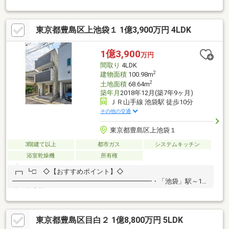
わせ下さい。（平日土日祝祭日いつでも） 中国語も対応可能！ 創
業50年の実績と経験でお客様に喜んでいただけるように、お手伝
いさせていたきます
東京都豊島区上池袋１ 1億3,900万円 4LDK
1億3,900
万円
間取り
4LDK
2
建物面積
100.98m
2
土地面積
68.64m
築年月
2018年12月(築7年9ヶ月)
ＪＲ山手線 池袋駅 徒歩10分
その他の交通
東京都豊島区上池袋１
3階建て以上
都市ガス
システムキッチン
浴室乾燥機
所有権
┏┓┗□ ◇【おすすめポイント】◇
━━━━━━━━━━━━━━━━━━━━━・「池袋」駅～10
分の資産性とリセール
性………………………………………………………………………・池袋パルコまで徒
歩11分の利便性………………………………………………………………………・4LDK
東京都豊島区目白２ 1億8,800万円 5LDK
の間取り………………………………………………………………………・駐車場付き