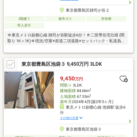
東京都豊島区雑司が谷２
2階建て
都市ガス
所有権
即入居可
☆東京メトロ副都心線 雑司が谷駅徒歩6分！☆二世帯住宅仕様 (間
取り 1K＋1K)☆現況/空家※前道二項道路※セットバック・私道負
担：面積不明
東京都豊島区池袋３ 9,450万円 3LDK
9,450
万円
間取り
3LDK
2
建物面積
84.66m
2
土地面積
67.35m
築年月
2024年4月(築2年5ヶ月)
東京メトロ副都心線 池袋駅 徒歩6
分
その他の交通
東京都豊島区池袋３