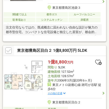
東京都豊島区池袋３
3階建て以上
都市ガス
ルーフバルコニー
駐車場あり
システムキッチン
床暖房
注文住宅ならではの、既成概念に囚われない自由な設計が魅力の
都市型住宅。コンパクトな住宅設備と独立した居室が、都会的な
ライフスタイルを叶えてくれます。☆ ☆ 物件の特徴 ☆ ☆◆
全8路線が乗り入れる池袋駅から歩いて通える好立地。◆濃色の
タイル風サイディングを採用したモダンなデザイン。◆全居室6
東京都豊島区目白２ 1億8,800万円 5LDK
帖以上の完全振り分け型間取り。◆屋上には眺望良好なルーフバ
ルコニーを設置。◆ガス乾燥機利用可能事前のご予約でご内覧も
可能です。物件に関する詳細は、是非お気軽にお問い合わせくだ
1億8,800
万円
さいませ。 FPによる資金計画のご相談、リフォームのコーディ
間取り
5LDK
ネート等も是非お気軽にご相談ください。
2
建物面積
127.52m
2
土地面積
128.57m
築年月
2006年3月(築20年6ヶ月)
東京メトロ副都心線 雑司が谷駅 徒
歩6分
その他の交通
東京都豊島区目白２