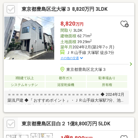
東京都豊島区北大塚３ 8,820万円 3LDK
8,820
万円
間取り
3LDK
2
建物面積
62.71m
2
土地面積
39.29m
築年月
2024年2月(築2年7ヶ月)
ＪＲ山手線 大塚駅 徒歩7分
その他の交通
東京都豊島区北大塚３
3階建て以上
都市ガス
駐車場あり
システムキッチン
浴室乾燥機
所有権
＝＝＝＝＝＝＝＝＝＝＝＝＝＝＝＝＝＝＝＝＝＝＝ ◆ 2024年2月
築浅戸建 ◆『 おすすめポイント 』・ＪＲ山手線大塚駅7分、池袋
駅まで徒歩圏内の都心立地・東側4ｍにつき陽当り良好♪・3LDK＋
カースペース … ゆとりある住まいと毎日の車庫入れもラクラク・
Ｌ型キッチン …スムーズな家事動線 『 ロケーション 』・大塚
東京都豊島区目白２ 1億8,800万円 5LDK
駅、新大塚駅、池袋駅利用可 … 通勤・通学もスムーズ・都心へ軽
快アクセス … 暮らしの幅が広がる立地『 設備仕様 』・システム
キッチン・浄水器 … 毎日のお料理が快適に・シューズインクロー