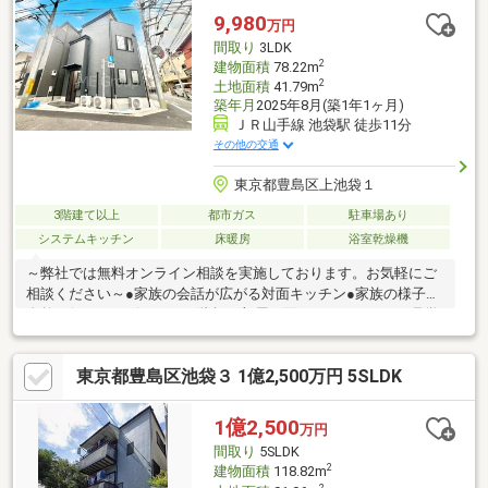
9,980
万円
間取り
3LDK
2
建物面積
78.22m
2
土地面積
41.79m
築年月
2025年8月(築1年1ヶ月)
ＪＲ山手線 池袋駅 徒歩11分
その他の交通
東京都豊島区上池袋１
3階建て以上
都市ガス
駐車場あり
システムキッチン
床暖房
浴室乾燥機
～弊社では無料オンライン相談を実施しております。お気軽にご
相談ください～●家族の会話が広がる対面キッチン●家族の様子が
自然と伝わるリビングイン階段●2部屋に面したバルコニーご見学
希望の方は赤色『見学予約』から。資料請求はオレンジ色『資料
請求』をクリック。直接のお問い合わせは03-6905-9710まで。
東京都豊島区池袋３ 1億2,500万円 5SLDK
（スマートフォンの方は右下青色の電話ボタンをクリック）■オ
ンライン相談のご案内（※見学予約より受付）ランチや仕事後の
15分で完結！住宅ローン相談やライフプランシュミレーションに
1億2,500
万円
ついても全てオンラインでの対応が可能となっております。
間取り
5SLDK
※LINEやメール、お電話でのやり取りも可能です。
2
建物面積
118.82m
2