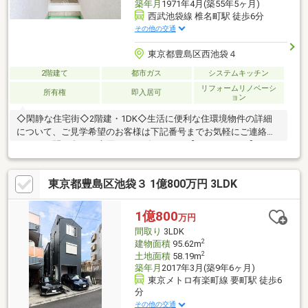
築年月
1971年4月(築55年5ヶ月)
西武池袋線 椎名町駅 徒歩6分
その他の交通
東京都豊島区西池袋４
2階建て
都市ガス
システムキッチン
リフォームリノベーシ
所有権
即入居可
ョン
◇閑静な住宅街◇2階建・1DK◇生活に便利な住環境物件の詳細
について、ご見学希望のお客様は下記番号までお気軽にご連絡下
さい。お問い合わせ専用フリーダイヤル 【0120-104-633】
東京都豊島区池袋３ 1億800万円 3LDK
1億800
万円
間取り
3LDK
2
建物面積
95.62m
2
土地面積
58.19m
築年月
2017年3月(築9年6ヶ月)
東京メトロ有楽町線 要町駅 徒歩6
分
その他の交通