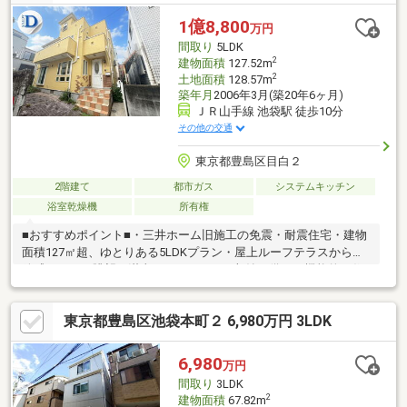
のゆったり敷地………………………………………………………………………
1億8,800
万円
間取り
5LDK
2
建物面積
127.52m
2
土地面積
128.57m
築年月
2006年3月(築20年6ヶ月)
ＪＲ山手線 池袋駅 徒歩10分
その他の交通
東京都豊島区目白２
2階建て
都市ガス
システムキッチン
浴室乾燥機
所有権
■おすすめポイント■・三井ホーム旧施工の免震・耐震住宅・建物
面積127㎡超、ゆとりある5LDKプラン・屋上ルーフテラスから開
放感あふれる眺望を満喫・DENやロフト収納を備えた機能的な住
空間・都心の利便性と落ち着いた住環境を兼ね備えた目白アドレ
ス・探し始めのお客様、正しい家探しをお伝えします＊ご来店頂
東京都豊島区池袋本町２ 6,980万円 3LDK
きアンケート回答でギフトカードプレゼント！■交通アクセス■・
JR山手線【目白】駅徒歩7分----------------お気軽に下記の《資料請
求》又は《見学予約》ボタンをクリック！又は
6,980
万円
間取り
3LDK
2
建物面積
67.82m