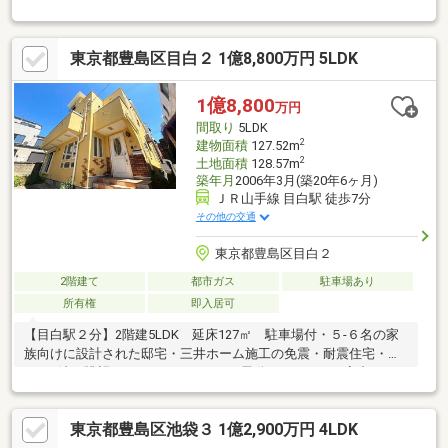
人気の2階建てで室内間の移動も楽々・全居室収納＋ロフトあ
り！・南西向きワイドバルコニー＋屋上ルーフバルコニーで陽当
たり良好・3駅複数路線利用可能の好立地■Access山手線「目白」
東京都豊島区目白２ 1億8,800万円 5LDK
駅…徒歩7分副都心線「雑司ヶ谷」駅…徒歩7分山手線ほか「池袋」
駅…徒歩10分生活利便施設が徒歩10分圏内に揃っており、日常生
活や子育てにも最適な環境です！現地、周辺環境の確認等含めご
1億8,800
万円
見学は随時承っております。お気軽にお問合せください！
間取り
5LDK
2
建物面積
127.52m
2
土地面積
128.57m
築年月
2006年3月(築20年6ヶ月)
ＪＲ山手線 目白駅 徒歩7分
その他の交通
東京都豊島区目白２
2階建て
都市ガス
駐車場あり
所有権
即入居可
【目白駅２分】2階建5LDK 延床127㎡ 駐車場付・５-６名の家
族向けに設計された邸宅・三井ホーム施工の免震・耐震住宅・
2×4工法・眺望のいいルーフテラス・電動シャッター・室内クリ
ーニング、外壁メンテナンス（令和８年２月）≪リビング≫ＬＤ
Ｋ 窓が南・東・北の３方向にあり日当たりや風通しも良い。 ≪
東京都豊島区池袋３ 1億2,900万円 4LDK
キッチン≫対面式キッチン。料理しながらリビングにいる家族の