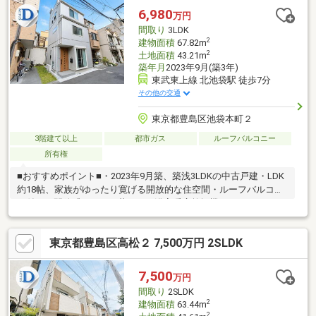
6,980
万円
間取り
3LDK
2
建物面積
67.82m
2
土地面積
43.21m
築年月
2023年9月(築3年)
東武東上線 北池袋駅 徒歩7分
その他の交通
東京都豊島区池袋本町２
3階建て以上
都市ガス
ルーフバルコニー
所有権
■おすすめポイント■・2023年9月築、築浅3LDKの中古戸建・LDK
約18帖、家族がゆったり寛げる開放的な住空間・ルーフバルコニ
ー付きで開放感あふれる暮らし・浴室暖房乾燥機やシステムキッ
チンなど充実の設備・都心へのアクセスと利便性を兼ね備えた住
環境・探し始めのお客様、正しい家探しをお伝えします＊ご来店
東京都豊島区高松２ 7,500万円 2SLDK
頂きアンケート回答でギフトカードプレゼント！■交通アクセス
■・東武東上線【北池袋】駅徒歩7分----------------------お気軽に下記
の《資料請求》又は《見学予約》ボタンをクリック！又は大和ア
7,500
万円
クタス 0120-105-111(通話無料)まで
間取り
2SLDK
2
建物面積
63.44m
2