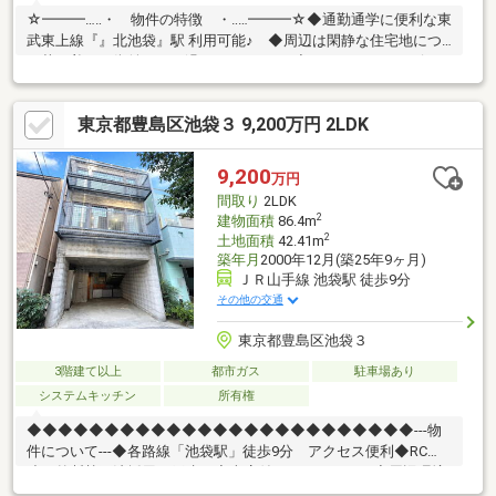
☆━━━…‥・ 物件の特徴 ・‥…━━━☆◆通勤通学に便利な東
武東上線『』北池袋』駅 利用可能♪ ◆周辺は閑静な住宅地につ
き落ち着いた街並みでお過ごし頂けます♪◆スーパー、コンビ
ニ、公園等、生活環境良好♪◆同仕様モデルハウスのご案内や建
物プレゼンテーションも随時受付中♪是非、現地をご確認くださ
東京都豊島区池袋３ 9,200万円 2LDK
い！♪物件の詳細はADCAST駒込支店迄【０１２０－９１７－１９
７】♪☆━━━…‥・ ━☆━ ・‥…━━━☆
9,200
万円
間取り
2LDK
2
建物面積
86.4m
2
土地面積
42.41m
築年月
2000年12月(築25年9ヶ月)
ＪＲ山手線 池袋駅 徒歩9分
その他の交通
東京都豊島区池袋３
3階建て以上
都市ガス
駐車場あり
システムキッチン
所有権
◆◆◆◆◆◆◆◆◆◆◆◆◆◆◆◆◆◆◆◆◆◆◆◆◆---物
件について---◆各路線「池袋駅」徒歩9分 アクセス便利◆RC
造 外断熱工法採用の戸建て◆車庫付き2LDK+ロフト◆周辺環境
良好---こちらの物件でアドキャストが出来る事---◆提携銀行のご