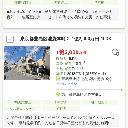
3階建て以上
都市ガス
所有権
■おすすめポイント■・民泊運営可能！・2階LDKにつき日当たり
良好！・各居室にクローゼットを備えて収納も充実・お仕事帰り
のご見学も大歓迎・住宅購入に関るお金のご相談をお受けしま
す・探し始めのお客様、正しい家探しをお伝えします＊ご来店頂
きアンケート回答でギフトカードプレゼント！■交通アクセス■・
東京都豊島区池袋本町２ 1億2,000万円 4LDK
東京メトロ有楽町線【要町】駅徒歩9分----------------------お気軽に下
記の《資料請求》又は《見学予約》ボタンをクリック！又は大和
アクタス 0120-105-111(通話無料)まで
1億2,000
万円
間取り
4LDK
2
建物面積
115.5m
2
土地面積
74.1m
築年月
2018年3月(築8年6ヶ月)
東武東上線 北池袋駅 徒歩10分
その他の交通
東京都豊島区池袋本町２
3階建て以上
都市ガス
駐車場あり
システムキッチン
所有権
お問合せの際は【ホームページ】を見てとお伝え頂くとスムーズ
です。 事前見学予約、また当日見学希望などもお気軽にお問い合