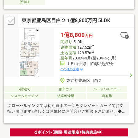
所有権
東京都豊島区目白２ 1億8,800万円 5LDK
1億8,800
万円
間取り
5LDK
2
建物面積
127.52m
2
土地面積
128.57m
築年月
2006年3月(築20年6ヶ月)
ＪＲ山手線 目白駅 徒歩7分
その他の交通
東京都豊島区目白２
2階建て
都市ガス
ルーフバルコニー
システムキッチン
浴室乾燥機
所有権
グローバルインクでは初期費用の一部をクレジットカードでお支
払い頂けます♪詳しくはお気軽にお問合せご相談下さいませ。◆
ＪＲ山手線 / 目白駅 徒歩7分です。◆２００６年３月築、三井ホ
ーム旧施工。免震・耐震住宅！◆５ＬＤＫ＋屋上ルーフテラスか
ら見晴らしの良い眺望！◆防犯対策良好（ダブルロックドア、電
動シャッター、火災報器、２４時間セキュリティ）安全面も確保