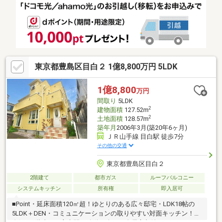
されています◎◆使い勝手の良い間取り。広々空間！◆周辺に
は、コンビニ・スーパーなどの商業施設があり生活環境も非常に
充実しています。【無料】お車送迎サービスを実施しておりま
す。
東京都豊島区目白２ 1億8,800万円 5LDK
1億8,800
万円
間取り
5LDK
2
建物面積
127.52m
2
土地面積
128.57m
築年月
2006年3月(築20年6ヶ月)
ＪＲ山手線 目白駅 徒歩7分
その他の交通
東京都豊島区目白２
2階建て
都市ガス
ルーフバルコニー
システムキッチン
所有権
即入居可
■Point・延床面積120㎡超！ゆとりのある広々邸宅・LDK18帖の
5LDK＋DEN・コミュニケーションの取りやすい対面キッチン！・