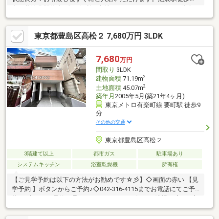
内、北池袋駅徒歩8分の便利な立地。スーパー・コンビニも徒歩5
分圏内に揃い、生活利便性も良好です。開放感あふれるルーフバ
ルコニー付き。都心にいながらゆとりある暮らしを実現できま
東京都豊島区高松２ 7,680万円 3LDK
す。自己居住用として大変おすすめの一邸です。ぜひお気軽にお
問い合わせください。
7,680
万円
間取り
3LDK
2
建物面積
71.19m
2
土地面積
45.07m
築年月
2005年5月(築21年4ヶ月)
東京メトロ有楽町線 要町駅 徒歩9
分
その他の交通
東京都豊島区高松２
3階建て以上
都市ガス
駐車場あり
システムキッチン
浴室乾燥機
所有権
【ご見学予約は以下の方法がお勧めです☆彡】◇画面の赤い 【見
学予約 】ボタンからご予約♪◇042-316-4115までお電話にてご予
約♪⇒当日のご予約も承っておりますのでお気軽に希望日時をご相
談ください。-Point-■東京メトロや山手線など複数路線利用可能で
多方面へのアクセス可！■2025年9月内装フルリフォーム済み♪■ス