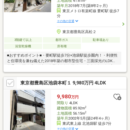
土地面積
41.61m
築年月
2018年7月(築8年2ヶ月)
東京メトロ有楽町線 要町駅 徒歩7
分
その他の交通
東京都豊島区高松２
3階建て以上
都市ガス
駐車場あり
浴室乾燥機
所有権
■おすすめポイント■・要町駅徒歩7分×池袋駅徒歩圏内！・利便性
と住環境を兼ね備えた2018年築の都市型住宅・三面採光のLDKは
風通しと開放感が魅力・食器洗浄乾燥機付きで家事負担を軽減・
買物施設が徒歩圏内に揃う便利な住環境・閑静な住宅街に佇む都
市型住宅・探し始めのお客様、正しい家探しをお伝えします＊ご
東京都豊島区池袋本町１ 9,980万円 4LDK
来店頂きアンケート回答でギフトカードプレゼント！■交通アク
セス■・有楽町線【要町】駅徒歩7分----------------------お気軽に下記
の《資料請求》又は《見学予約》ボタンをクリック！又は大和ア
9,980
万円
クタス 0120-105-111(通話無料)まで
間取り
4LDK
2
建物面積
85.92m
2
土地面積
56.15m
築年月
2002年5月(築24年4ヶ月)
東武東上線 北池袋駅 徒歩7分
その他の交通