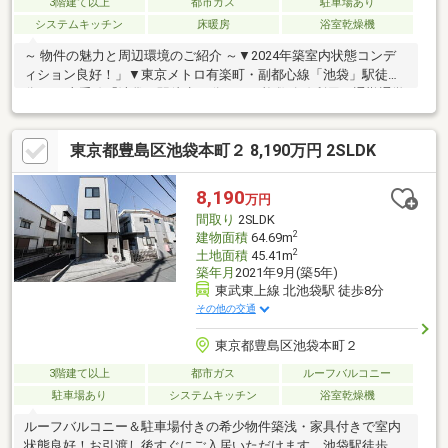
3階建て以上
都市ガス
駐車場あり
システムキッチン
床暖房
浴室乾燥機
～ 物件の魅力と周辺環境のご紹介 ～▼2024年築室内状態コンデ
ィション良好！」▼東京メトロ有楽町・副都心線「池袋」駅徒歩6
分、JR山手線「池袋」駅徒歩12分、など複数路線利用・通勤通学
利！▼都心部の主要エリアへスムーズにアクセスでき、通勤・通
学から休日のお出かけまで、アクティブな都市生活を強力にサポ
東京都豊島区池袋本町２ 8,190万円 2SLDK
ート！▼弊社限定家具家電30万円分キャッシュバックキャンペー
ン対象♪お得に購入が可能♪＊住宅ローン無料相談受付中＊『転職
したばかりの方』や『外国人の方』でも、まずは一度ご相談お任
8,190
万円
せください。多数の提携銀行からご提案させていただきます！英
間取り
2SLDK
語、中国語対応可能。お気軽にお問合せ下さい。
2
建物面積
64.69m
2
土地面積
45.41m
築年月
2021年9月(築5年)
東武東上線 北池袋駅 徒歩8分
その他の交通
東京都豊島区池袋本町２
3階建て以上
都市ガス
ルーフバルコニー
駐車場あり
システムキッチン
浴室乾燥機
ルーフバルコニー＆駐車場付きの希少物件築浅・家具付きで室内
状態良好！お引渡し後すぐにご入居いただけます。池袋駅徒歩圏