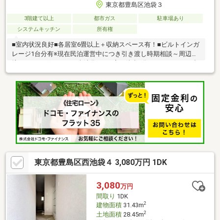
東京都豊島区池袋３
3階建て以上
都市ガス
駐車場あり
システムキッチン
所有権
■室内状況良好■各居室6畳以上＋収納スペース有！■ビルトインガ
レージ1台分有※現在民泊運営中につき引き渡し時期相談～周辺環
境～・まいばすけっと 南池袋3丁目店 徒歩3分（178m）・セブ
ンイレブン 池袋３丁目店 徒歩3分（203m）・どらっぐぱぱす 要
町駅前店 徒歩7分（508m）・豊島区立池袋小学校 徒歩11分
（849m）・関野病院 徒歩6分（459m）
東京都豊島区西池袋４ 3,080万円 1DK
3,080
万円
間取り
1DK
2
建物面積
31.43m
2
土地面積
28.45m