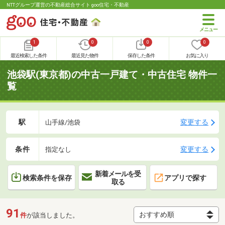
NTTグループ運営の不動産総合サイト goo住宅・不動産
1
0
0
0
最近検索した条件
最近見た物件
保存した条件
お気に入り
池袋駅(東京都)の中古一戸建て・中古住宅 物件一
覧
駅
変更する
山手線/池袋
条件
変更する
指定なし
新着メールを受
検索条件を保存
アプリで探す
取る
91
件
が該当しました。