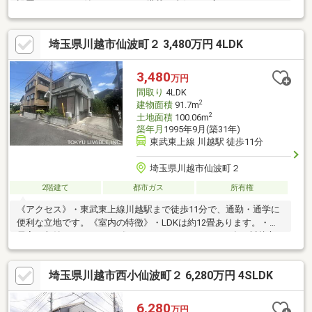
設置・TVモニタ付インターホン搭載・南側にお庭・バルコニー
有・駐車スペース2台分有(車種による)※縦列駐車ですが南・北側
から出庫できます・2021年4月 外壁・屋根ガルバリウム施工済▼
埼玉県川越市仙波町２ 3,480万円 4LDK
周辺環境・生鮮市場 田中青果 川越仙波店 徒歩4分(約300m)・川越
市立仙波小学校 徒歩4分(約270m)・富士見町公園 徒歩2分(約
90m)■ ご希望の住まい探しをお手伝いします ━━━━━・・・物
3,480
万円
件の詳細・ご相談はお気軽にお問い合わせください。
間取り
4LDK
2
建物面積
91.7m
2
土地面積
100.06m
築年月
1995年9月(築31年)
東武東上線 川越駅 徒歩11分
埼玉県川越市仙波町２
2階建て
都市ガス
所有権
《アクセス》・東武東上線川越駅まで徒歩11分で、通勤・通学に
便利な立地です。《室内の特徴》・LDKは約12畳あります。・各
居室に収納があります。《ライフインフォメーション》○川越市
立仙波小学校・・・・・・徒歩１０分（約７７０ｍ）○川越市立
川越第一中学校・・・・徒歩６分（約４２０ｍ）○アトレマルヒ
埼玉県川越市西小仙波町２ 6,280万円 4SLDK
ロ・・・・・・・・徒歩９分（約６９０ｍ）○川越マイ
ン・・・・・・・・・・徒歩１０分（約７５０ｍ）○ウエルシア
川越仙波店・・・・・徒歩２分（約１２０ｍ）○セブンイレブン
6,280
万円