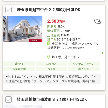
広さよりも「立地と価格のバランス」を重視する方に適したサイ
ズ感。戸建てならではの独立性を確保しながら、日々の暮らしを
埼玉県川越市中台２ 2,580万円 3LDK
無理なく整えられます。はじめてのマイホームとして検討しやす
い一邸です。
2,580
万円
間取り
3LDK
2
建物面積
91.5m
2
土地面積
119.43m
築年月
2019年9月(築7年)
東武東上線 川越駅 バス12分/「今
福武蔵野」バス停 停歩6分
埼玉県川越市中台２
2階建て
都市ガス
システムキッチン
浴室乾燥機
所有権
即入居可
■おすすめポイント○ 令和元年9月築！室内大変綺麗にお使いです
○ 住協の旧分譲地「グランシア」シリーズ○ 耐震等級３取得○ 区画
の整った、閑静な住宅街○ 使い勝手の良い3ＬＤＫ○ LDK広々約17
帖 ○ 広々対面式オープン型カウンターキッチン○ 食器洗浄乾燥
機付き○ 全居室収納あり○ 洗面室に便利なリネン庫あり○ トイレ2
埼玉県川越市仙波町３ 3,180万円 4SLDK
か所○ 1.25坪タイプの広々ユニットバス○ 全室アルミ樹脂複合＋
Low-E複層ガラス採用○ 防犯性の高い電動スリットシャッター採