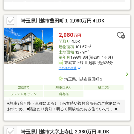
た方にも手が届きやすい価格帯です♪駐車スペースは2台分確保さ
れており、ご夫婦でそれぞれお車をお持ちのご家庭や、ご来客時
にも便利です！4DKの間取りは、お子様の個室や在宅ワークスペ
埼玉県川越市豊田町１ 2,080万円 4LDK
ースなど、ご家族のライフスタイルに合わせて柔軟に活用できま
す！リフォームやリノベーションを楽しみながら、自分らしい住
まいづくりをしたい方にもおすすめです！「家賃を払い続けるよ
2,080
万円
り、マイホームを持ちたい」とお考えの方は、ぜひ一度現地をご
間取り
4LDK
覧ください♪
2
建物面積
101.67m
2
土地面積
127.9m
築年月
1998年8月(築28年1ヶ月)
東武東上線 川越駅 徒歩25分
その他の交通
埼玉県川越市豊田町１
2階建て
駐車場あり
駐車3台
システムキッチン
所有権
■駐車3台可能（車種による）！来客時や複数台所有のご家庭にも
おすすめ。■陽当たり良好！明るく開放感のある住まいです。■室
内は丁寧に使用されており、そのままでも快適にお住まいいただ
けます。■スーパー・コンビニ・ドラッグストアが徒歩圏内で毎
日のお買い物も便利です。■閑静な住宅街に佇む、子育て世帯に
埼玉県川越市大字上寺山 2,380万円 4LDK
もおすすめの4LDKです。