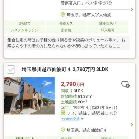
警察署入口」バス停 停歩7分
埼玉県川越市大字大仙波
2階建て
都市ガス
駐車場あり
システムキッチン
所有権
即入居可
集合住宅の時はお子様の走り回る音や談笑のボリューム等々。 お
隣さんや下の階の方に怒られないか不安に思っていた方もここな
ら安心です。 マイホームでお子様と思いっきり遊んでみません
か？【弊社では以下の５つをお客様にお約束いたします】1.物件
の善し悪しは全て正直にお話しします。2.無理な売り込みや契約
埼玉県川越市仙波町４ 2,790万円 3LDK
の催促、突然の訪問等、しつこい営業は一切行いません。3.契約
したら終わりではなくお引き渡し後、お引越し後もお客様のパー
トナーであること。 4.ウソやおとり広告は一切使いません。(デー
2,790
万円
タ更新は迅速に行います。）5.お客様の個人情報は細心の注意を
間取り
3LDK
払って取り扱いします。
2
建物面積
81.38m
2
土地面積
60m
築年月
1999年4月(築27年5ヶ月)
ＪＲ川越線 川越駅 徒歩15分
その他の交通
埼玉県川越市仙波町４
3階建て以上
南道路
都市ガス