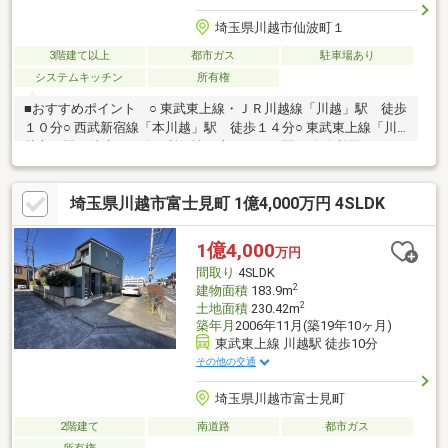
埼玉県川越市仙波町１
3階建て以上
都市ガス
駐車場あり
システムキッチン
所有権
■おすすめポイント ○ 東武東上線・ＪＲ川越線「川越」駅 徒歩
１０分○ 西武新宿線「本川越」駅 徒歩１４分○ 東武東上線「川
越市」駅 徒歩１９分○ 利便性に恵まれた３駅３路線利用可の好
立地○ 前面道路約８ｍにつき開放感あり ○ 都市ガス・本下水■リフ
ォーム予定（令和8年9月末完成予定）●全室クロス張替え●2階洗
埼玉県川越市富士見町 1億4,000万円 4SLDK
面台交換●トイレ交換●ガスコンロ交換●エコカラット一面全て設
置（ＬＤＫ）●ダウンライト照明・エアコン新設●金物交換（一
部）●室内補修・リペア●ハウスクリーニング（外回りも含む）
1億4,000
万円
間取り
4SLDK
2
建物面積
183.9m
2
土地面積
230.42m
築年月
2006年11月(築19年10ヶ月)
東武東上線 川越駅 徒歩10分
その他の交通
埼玉県川越市富士見町
2階建て
南道路
都市ガス