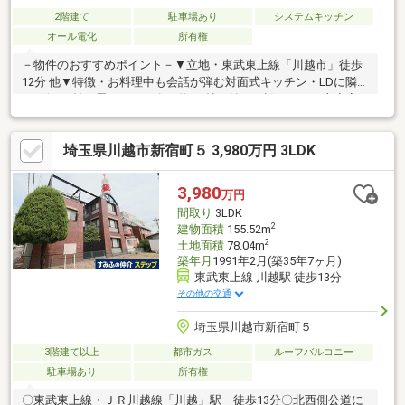
2階建て
駐車場あり
システムキッチン
オール電化
所有権
－物件のおすすめポイント－▼立地・東武東上線「川越市」徒歩
12分 他▼特徴・お料理中も会話が弾む対面式キッチン・LDに隣接
する約3.0帖の畳コーナー有・約2.0帖の納戸が設けられた主寝室
は約7.0帖の広さ・洋室2室から出入り可能なバルコニー・カース
ペース1台分有(車種制限有)▼設備・床下収納(キッチン・洗面
埼玉県川越市新宿町５ 3,980万円 3LDK
室)・1616サイズの浴室▼周辺環境・クリエイトエス・ディー川越
上野田店 徒歩5分(約350m)・ベルク川越東田町店 徒歩10分(約
780m)■ ご希望の住まい探しをお手伝いします ━━━━━・・・
3,980
万円
物件の詳細・ご相談はお気軽にお問い合わせください。
間取り
3LDK
2
建物面積
155.52m
2
土地面積
78.04m
築年月
1991年2月(築35年7ヶ月)
東武東上線 川越駅 徒歩13分
その他の交通
埼玉県川越市新宿町５
3階建て以上
都市ガス
ルーフバルコニー
駐車場あり
所有権
〇東武東上線・ＪＲ川越線「川越」駅 徒歩13分〇北西側公道に