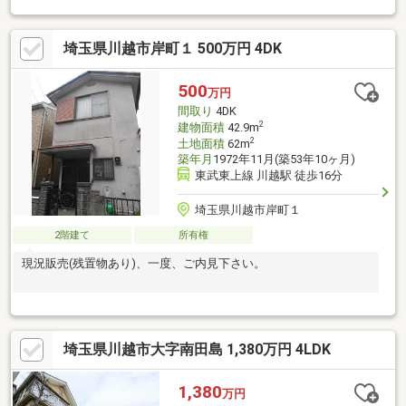
２．５帖 ○ 全居室収納あり ○ ２面バルコニー ○ トイレ２ヶ
所 ○ 小学校まで徒歩１０分 ■リフォーム実施（令和８年６月完
埼玉県川越市岸町１ 500万円 4DK
了） ○ トイレ交換（１Ｆ・２Ｆ） ○ コンロ交換 ○ 水栓交換
○ 給湯器交換 ○ 照明交換 ○ スイッチ交換 ○ クロス張替 ○ Ｃ
Ｆ張替 ○ フロアタイル上貼り ○ バルコニートップコート ○ 庭
500
万円
整地 ○ ハウスクリーニング等
間取り
4DK
2
建物面積
42.9m
2
土地面積
62m
築年月
1972年11月(築53年10ヶ月)
東武東上線 川越駅 徒歩16分
埼玉県川越市岸町１
2階建て
所有権
現況販売(残置物あり)、一度、ご内見下さい。
埼玉県川越市大字南田島 1,380万円 4LDK
1,380
万円