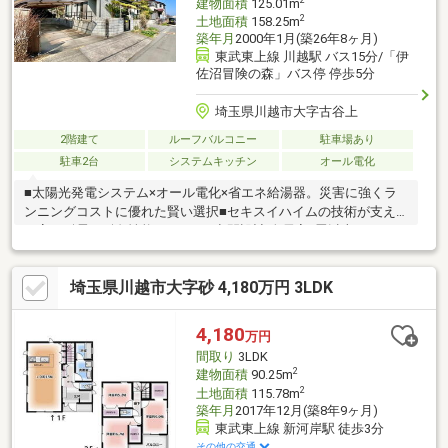
建物面積
125.01m
2
土地面積
158.25m
築年月
2000年1月(築26年8ヶ月)
東武東上線 川越駅 バス15分/「伊
佐沼冒険の森」バス停 停歩5分
埼玉県川越市大字古谷上
2階建て
ルーフバルコニー
駐車場あり
駐車2台
システムキッチン
オール電化
■太陽光発電システム×オール電化×省エネ給湯器。災害に強くラ
ンニングコストに優れた賢い選択■セキスイハイムの技術が支え
る高い耐震・耐久性能■ゆとりの空間設計 全居室6畳以上の4LDK■
大パノラマのルーフバルコニーが育む家族との思い出■コンビニ
まで徒歩3分。ちょっとした買い物に便利♪■スーパー、ドラッグ
埼玉県川越市大字砂 4,180万円 3LDK
ストア、ホームセンター、100均、ドンキホーテまで自転車4分■
ウニクスまで車で5分。休日は家族でショッピング♪■伊佐沼公園
まで徒歩6分。四季を感じ、のびのびと暮らせる住環境。お子様に
4,180
万円
おすすめ「冒険の森（アスレチック）」
間取り
3LDK
2
建物面積
90.25m
2
土地面積
115.78m
築年月
2017年12月(築8年9ヶ月)
東武東上線 新河岸駅 徒歩3分
その他の交通