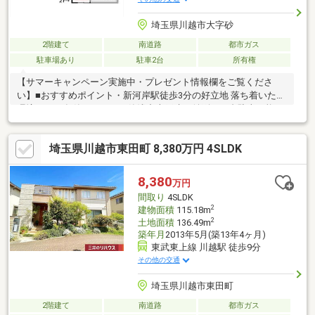
埼玉県川越市大字砂
2階建て
南道路
都市ガス
駐車場あり
駐車2台
所有権
【サマーキャンペーン実施中・プレゼント情報欄をご覧くださ
い】■おすすめポイント・新河岸駅徒歩3分の好立地 落ち着いた住
環境・2017年築でキレイな築浅中古戸建・並列で２台駐車可能な
カーポート付き・土間収納やウォークインクローゼットなど収納
豊富・家事もしやすい広い洗面室・南東側公道につき陽当り良
埼玉県川越市東田町 8,380万円 4SLDK
好・生活施設が徒歩圏内に充実！生活利便性◎■周辺環境・スー
パー東武ストア：徒歩6分・ファミリーマート：徒歩4分・ドラッ
グエース：徒歩3分・ららぽーと富士見：車で約16分・高階小学
8,380
万円
校：徒歩8分・新河岸幼稚園：徒歩5分・川越砂郵便局：徒歩4
間取り
4SLDK
分・高階運動広場：徒歩9分
2
建物面積
115.18m
2
土地面積
136.49m
築年月
2013年5月(築13年4ヶ月)
東武東上線 川越駅 徒歩9分
その他の交通
埼玉県川越市東田町
2階建て
南道路
都市ガス