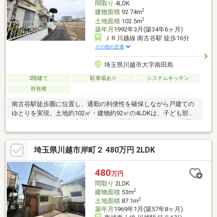
間取り
4LDK
2
建物面積
92.74m
2
土地面積
102.5m
築年月
1992年3月(築34年6ヶ月)
ＪＲ川越線 南古谷駅 徒歩16分
その他の交通
埼玉県川越市大字南田島
2階建て
駐車場あり
システムキッチン
所有権
南古谷駅徒歩圏に位置し、通勤の利便性を確保しながら戸建ての
ゆとりを実現。土地約102㎡・建物約92㎡の4LDKは、子ども部屋
や在宅スペースなど、家族それぞれの居場所を確保しやすい間取
りです。駐車スペース1台分も確保されています。前面道路は東側
約2.8m・南側約2.3mとなっており、現地でのご確認をおすすめし
埼玉県川越市岸町２ 480万円 2LDK
ます。広さ・立地・使い勝手のバランスを重視したいご家庭に。
480
万円
間取り
2LDK
2
建物面積
53m
2
土地面積
87.1m
築年月
1969年1月(築57年8ヶ月)