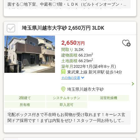
面する〇地下室、中庭有〇1階・ＬＤＫ（ビルトインオーブン・浄
水器水栓一体型）〇2階・浴室、洗面室、和室、洋室〇3階・洋
室、納戸、バルコニー〇トイレ・1，2階〇車庫（シャッター付
き）〇庭〇モニター付きインターホン
埼玉県川越市大字砂 2,650万円 3LDK
2,650
万円
間取り
3LDK
2
建物面積
66.23m
2
土地面積
66.25m
築年月
2022年1月(築4年8ヶ月)
東武東上線 新河岸駅 徒歩14分
その他の交通
埼玉県川越市大字砂
2階建て
システムキッチン
浴室乾燥機
所有権
即入居可
宅配ボックス付きで不在時もお荷物が受け取れます！キーレス玄
関ドア採用です！まずは内覧をぜひ！スタッフ一同お待ちしてお
ります！