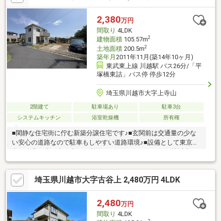
2,380
万円
間取り
4LDK
2
建物面積
105.57m
2
土地面積
200.5m
築年月
2011年11月(築14年10ヶ月)
東武東上線 川越駅 バス26分/「平
塚橋東詰」バス停 停歩12分
埼玉県川越市大字上寺山
2階建て
駐車場あり
駐車3台
システムキッチン
浴室乾燥機
所有権
■閑静な住宅街に佇む新築分譲住宅です♪■玄関前は交通量の少な
い安心の道路なので駐車もしやすい道路環境♪■設備として東京電
力、公共下水、本下水をご利用いただけます♪■LDK16.5帖以上と
ゆとりある広さなので家具配置も楽しくなりそう♪■ウォークイン
クローゼットなど収納スペース多数ございます！■完成物件です
埼玉県川越市大字古谷上 2,480万円 4LDK
のでご覧いただき、見て。触って・感じて、安心です！
2,480
万円
間取り
4LDK
2