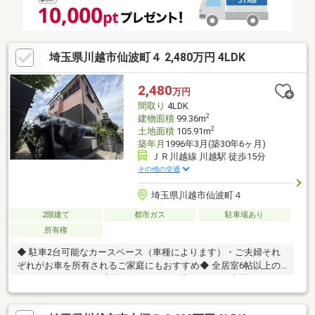
払って取り扱いします。
埼玉県川越市仙波町４ 2,480万円 4LDK
2,480
万円
間取り
4LDK
2
建物面積
99.36m
2
土地面積
105.91m
築年月
1996年3月(築30年6ヶ月)
ＪＲ川越線 川越駅 徒歩15分
その他の交通
埼玉県川越市仙波町４
2階建て
都市ガス
駐車場あり
所有権
◆ 駐車2台可能なカースペース（車種によります）・ご夫婦それ
ぞれがお車を所有されるご家庭にもおすすめ◆ 全居室6帖以上の
ゆとりある4LDK・ご家族一人ひとりのプライベート空間を確保・
主寝室としても使いやすい約7.5帖の洋室◆ LD＋和室で広々約18
帖超の空間・LD約12.25帖と隣接する和室約6帖は一体利用が可