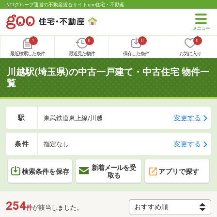
NTTグループ運営の不動産総合サイト goo住宅・不動産
1
0
0
0
最近検索した条件
最近見た物件
保存した条件
お気に入り
川越駅(埼玉県)の中古一戸建て・中古住宅 物件一
覧
駅
変更する
東武鉄道東上線/川越
条件
変更する
指定なし
新着メールを受
検索条件を保存
アプリで探す
取る
254
件
が該当しました。