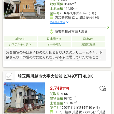
ます。
2
建物面積
85.65m
2
土地面積
114.09m
築年月
2016年1月(築10年8ヶ月)
西武新宿線 南大塚駅 徒歩15分
その他の交通
埼玉県川越市南大塚５
2階建て
駐車場あり
駐車2台
システムキッチン
オール電化
浴室乾燥機
集合住宅の時はお子様の走り回る音や談笑のボリューム等々。 お
隣さんや下の階の方に怒られないか不安に思っていた方もここな
ら安心です。 マイホームでお子様と思いっきり遊んでみません
か？【弊社では以下の５つをお客様にお約束いたします】1.物件
の善し悪しは全て正直にお話しします。2.無理な売り込みや契約
埼玉県川越市大字大仙波 2,749万円 4LDK
の催促、突然の訪問等、しつこい営業は一切行いません。3.契約
したら終わりではなくお引き渡し後、お引越し後もお客様のパー
トナーであること。 4.ウソやおとり広告は一切使いません。(デー
2,749
万円
タ更新は迅速に行います。）5.お客様の個人情報は細心の注意を
間取り
4LDK
払って取り扱いします。
2
建物面積
98.12m
2
土地面積
100.02m
築年月
1990年11月(築35年10ヶ月)
ＪＲ川越線 川越駅 バス8分/「川越