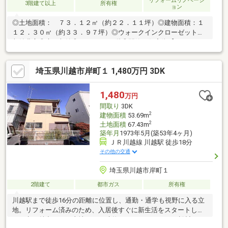
リフォームリノベーシ
3階建て以上
所有権
ョン
◎土地面積： ７３．１２㎡（約２２．１１坪）◎建物面積：１
１２．３０㎡（約３３．９７坪）◎ウォークインクローゼット◎
収納豊富◎床下収納◎トイレ1・２階◎閑静な住宅街【リフォーム
履歴】・2015年10月 1階・2階トイレ交換、浴室水栓交換・2024
年7月 洗面化粧台交換、浴室換気栓交換・2025年6月 給湯器交
埼玉県川越市岸町１ 1,480万円 3DK
換、キッチン水栓交換
1,480
万円
間取り
3DK
2
建物面積
53.69m
2
土地面積
67.43m
築年月
1973年5月(築53年4ヶ月)
ＪＲ川越線 川越駅 徒歩18分
その他の交通
埼玉県川越市岸町１
2階建て
都市ガス
所有権
川越駅まで徒歩16分の距離に位置し、通勤・通学も視野に入る立
地。リフォーム済みのため、入居後すぐに新生活をスタートしや
すい点も魅力です。土地67㎡・建物53㎡のコンパクトな設計は、