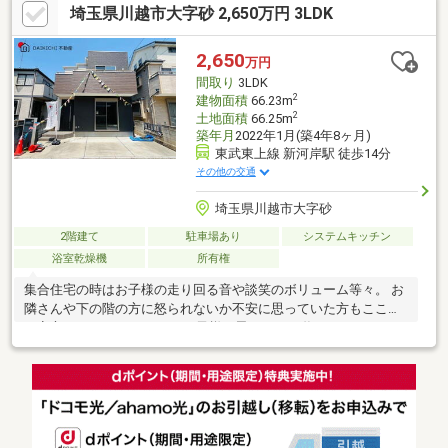
埼玉県川越市大字砂 2,650万円 3LDK
2,650
万円
間取り
3LDK
2
建物面積
66.23m
2
土地面積
66.25m
築年月
2022年1月(築4年8ヶ月)
東武東上線 新河岸駅 徒歩14分
その他の交通
埼玉県川越市大字砂
2階建て
駐車場あり
システムキッチン
浴室乾燥機
所有権
集合住宅の時はお子様の走り回る音や談笑のボリューム等々。 お
隣さんや下の階の方に怒られないか不安に思っていた方もここな
ら安心です。 マイホームでお子様と思いっきり遊んでみません
か？【弊社では以下の５つをお客様にお約束いたします】1.物件
の善し悪しは全て正直にお話しします。2.無理な売り込みや契約
の催促、突然の訪問等、しつこい営業は一切行いません。3.契約
したら終わりではなくお引き渡し後、お引越し後もお客様のパー
トナーであること。 4.ウソやおとり広告は一切使いません。(デー
タ更新は迅速に行います。）5.お客様の個人情報は細心の注意を