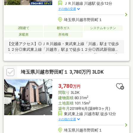
ＪＲ川越線 川越駅 徒歩12分
その他の交通
埼玉県川越市野田町１
2階建て
都市ガス
システムキッチン
床暖房
所有権
【交通アクセス】◎ＪＲ川越線・東武東上線「川越」駅まで徒歩
１２分◎東武東上線「川越市」駅まで徒歩１２分◎西武新宿線
「本川越」駅まで徒歩１３分◎３駅３沿線利用可【概要・設備】
◎２００８年９月築◎木造瓦ぶき２階建て◎一条工務店施工◎２
世帯住宅◎１階部分２ＬＤＫ、２階部分２ＬＤＫ◎１・２階それ
埼玉県川越市野田町１ 3,780万円 3LDK
ぞれにキッチン・浴室・トイレ・洗面室あり◎ロフトあり◎全館
床暖房◎ウォークインクロゼット◎南西向きバルコニー
3,780
万円
間取り
3LDK
2
建物面積
80.31m
2
土地面積
101.15m
築年月
2018年6月(築8年3ヶ月)
東武東上線 川越市駅 徒歩12分
その他の交通
埼玉県川越市野田町１