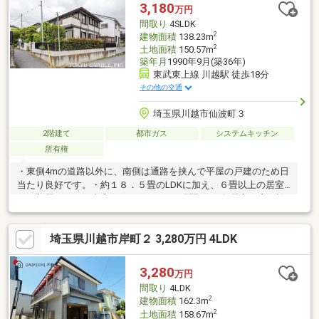
用○ 自転車も収納可能な玄関土間○ 不在時にも便利な宅配ボック
3,180
万円
ス○ 駐車2台可能（車種によります）
間取り
4SLDK
2
建物面積
138.23m
2
土地面積
150.57m
築年月
1990年9月(築36年)
東武東上線 川越駅 徒歩18分
その他の交通
埼玉県川越市仙波町３
2階建て
都市ガス
システムキッチン
所有権
・東側4mの道路以外に、南側は通路を挟んで平屋の戸建のため日
当たり良好です。・約１８．５畳のLDKに加え、６畳以上の居室
が４部屋、さらに書斎のあるゆとりある間取り・各居室に窓が設
けられているためどのお部屋も日当たり良好・システムキッチン
は、リビングを見渡せるカウンター式。ご家族との会話を楽しみ
埼玉県川越市岸町２ 3,280万円 4LDK
ながら、お料理をすることができます。・リビングダイニングに
はガス式の床暖房あり・１階の和室は８畳に加え、板の間、床の
間があります。・２階のバルコニーは居室以外にホールからの出
3,280
万円
入りも可能です。・１階と２階にトイレあり。
間取り
4LDK
2
建物面積
162.3m
2
土地面積
158.67m