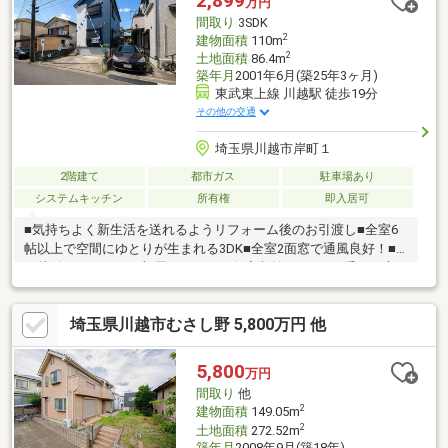
2,899
万円
円にしたい！」 等々皆さんの「したい」にお応えします！！
間取り
3SDK
2
建物面積
110m
2
土地面積
86.4m
築年月
2001年6月(築25年3ヶ月)
東武東上線 川越駅 徒歩19分
その他の交通
埼玉県川越市岸町１
2階建て
都市ガス
駐車場あり
システムキッチン
所有権
即入居可
■気持ちよく新生活を送れるようリフォーム後のお引渡し■全室6
帖以上で空間にゆとりが生まれる3DK■全室2面窓で通風良好！■
お片付けしやすくお部屋がすっきり各室収納■イグサの香りが心
地良い多用途に便利な和室■湿気がこもりにくく、カビの生えに
くい窓付きの浴室
埼玉県川越市むさし野 5,800万円 他
5,800
万円
間取り
他
2
建物面積
149.05m
2
土地面積
272.52m
築年月
2008年9月(築18年)