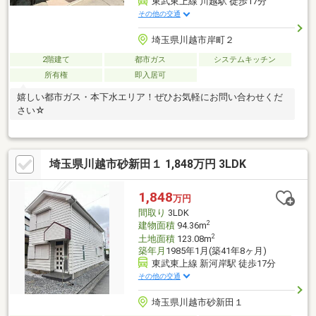
東武東上線 川越駅 徒歩17分
その他の交通
埼玉県川越市岸町２
2階建て
都市ガス
システムキッチン
所有権
即入居可
嬉しい都市ガス・本下水エリア！ぜひお気軽にお問い合わせくだ
さい☆
埼玉県川越市砂新田１ 1,848万円 3LDK
1,848
万円
間取り
3LDK
2
建物面積
94.36m
2
土地面積
123.08m
築年月
1985年1月(築41年8ヶ月)
東武東上線 新河岸駅 徒歩17分
その他の交通
埼玉県川越市砂新田１