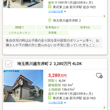
築年月
1991年1月(築35年8ヶ月)
東武東上線 新河岸駅 徒歩18分
その他の交通
埼玉県川越市岸町２
2階建て
駐車場あり
駐車2台
システムキッチン
所有権
集合住宅の時はお子様の走り回る音や談笑のボリューム等々。 お
隣さんや下の階の方に怒られないか不安に思っていた方もここな
ら安心です。 マイホームでお子様と思いっきり遊んでみません
か？【弊社では以下の５つをお客様にお約束いたします】 1.物件
の善し悪しは全て正直にお話しします。 2.無理な売り込みや契約
埼玉県川越市岸町２ 3,280万円 4LDK
の催促、突然の訪問等、しつこい営業は一切行いません。 3.契約
したら終わりではなくお引き渡し後、お引越し後もお客様のパー
トナーであること。 4.ウソやおとり広告は一切使いません。(デー
3,280
万円
タ更新は迅速に行います。） 5.お客様の個人情報は細心の注意を
間取り
4LDK
払って取り扱いします。
2
建物面積
162.3m
2
土地面積
158.67m
築年月
1991年1月(築35年8ヶ月)
東武東上線 新河岸駅 徒歩18分
その他の交通