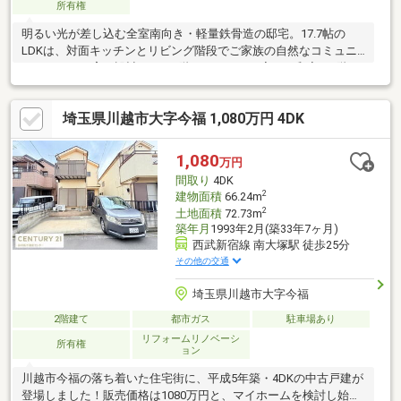
所有権
明るい光が差し込む全室南向き・軽量鉄骨造の邸宅。17.7帖の
LDKは、対面キッチンとリビング階段でご家族の自然なコミュニ
ケーションを育む設計です。1階にはテラスや寛ぎの和室、2階に
は開放的な広いルーフバルコニーを配置し、おうち時間を豊かに
彩ります。主寝室には大容量のWICを完備し、お部屋をすっきり
埼玉県川越市大字今福 1,080万円 4DK
と保てます。資料請求のみのお問い合わせも大歓迎です♪お気軽に
ご連絡ください(^▽^)/
1,080
万円
間取り
4DK
2
建物面積
66.24m
2
土地面積
72.73m
築年月
1993年2月(築33年7ヶ月)
西武新宿線 南大塚駅 徒歩25分
その他の交通
埼玉県川越市大字今福
2階建て
都市ガス
駐車場あり
リフォームリノベーシ
所有権
ョン
川越市今福の落ち着いた住宅街に、平成5年築・4DKの中古戸建が
登場しました！販売価格は1080万円と、マイホームを検討し始め