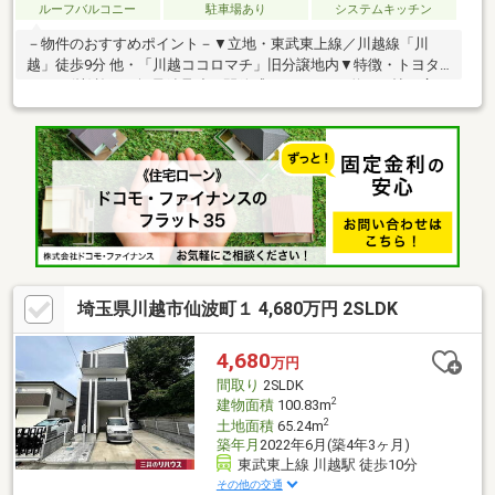
ルーフバルコニー
駐車場あり
システムキッチン
－物件のおすすめポイント－▼立地・東武東上線／川越線「川
越」徒歩9分 他・「川越ココロマチ」旧分譲地内▼特徴・トヨタ
ホーム(株)施工の軽量鉄骨造・開放感のあるLDKは約17.7帖の広
さ・お料理中も会話が弾む対面式キッチン、パントリー付・玄関
がすっきりと片付くSIC・1階南側にはウッドデッキ有・駐車スペ
ース2台分有(車種による)▼設備・床暖房(LD部分)・食洗機・浴室
暖房換気乾燥機※東田町地区地区計画により建ぺい率50％、容積
率150％に制限■ ご希望の住まい探しをお手伝いします
━━━━━・・・物件の詳細・ご相談はお気軽にお問い合わせく
ださい。
埼玉県川越市仙波町１ 4,680万円 2SLDK
4,680
万円
間取り
2SLDK
2
建物面積
100.83m
2
土地面積
65.24m
築年月
2022年6月(築4年3ヶ月)
東武東上線 川越駅 徒歩10分
その他の交通