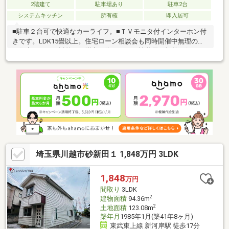
2階建て
駐車場あり
駐車2台
システムキッチン
所有権
即入居可
■駐車２台可で快適なカーライフ。■ＴＶモニタ付インターホン付
きです。LDK15畳以上。住宅ローン相談会も同時開催中無理のな
い住宅ローンの試算やご購入の際にかかる諸費用の概算も行って
おります。しっかりとした資金計画のアドバイスをさせて頂きま
すので、お気軽にご相談ください。お客様一人一人に合わせたラ
イフプランのご提案をさせていただきます。資金計画、住宅ロー
ン等についてもお気軽にご相談ください。お問い合わせ、お待ち
しております。
埼玉県川越市砂新田１ 1,848万円 3LDK
1,848
万円
間取り
3LDK
2
建物面積
94.36m
2
土地面積
123.08m
築年月
1985年1月(築41年8ヶ月)
東武東上線 新河岸駅 徒歩17分