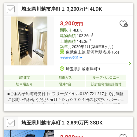
埼玉県川越市岸町１ 3,200万円 4LDK
3,200
万円
間取り
4LDK
2
建物面積
102.26m
2
土地面積
145.2m
築年月
2020年1月(築6年8ヶ月)
東武東上線 新河岸駅 徒歩16分
その他の交通
埼玉県川越市岸町１
2階建て
都市ガス
ルーフバルコニー
駐車場あり
駐車2台
設計住宅性能評価付
■ご案内予約随時受付中□フリーダイヤル0120-721-217までお気軽
にお問い合わせください■月々９万０７０４円のお支払・ボーナ
ス０円・３５年□紹介 銀行 金利１．０２５%（最大金利優遇
時）～写真撮影スタッフから～■各部屋広々、日当たり良好です□
充実の生活設備が整い、快適な暮らしができます！■駐車スペー
埼玉県川越市岸町１ 2,899万円 3SDK
スも広々、２台駐車可能□2020年1月新築、室内大変綺麗です！
「探し始めなのでとりあえず物件を見てみたい」「家賃を資産と
して支払っていきたい」「全部ローンにしたい・・・」「頭金０