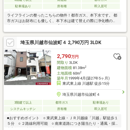
駐車場あり
所有権
即入居可
ライフラインの整ったこちらの物件！都市ガス、本下水です。 都
市ガスはお財布にも優しく、本下水は建て替えの際に浄化槽の故
障などの心配がありません。【弊社では以下の５つをお客様にお
約束いたします】1.物件の善し悪しは全て正直にお話しします。2.
無理な売り込みや契約の催促、突然の訪問等、しつこい営業は一
埼玉県川越市仙波町４ 2,790万円 3LDK
切行いません。3.契約したら終わりではなくお引き渡し後、お引
越し後もお客様のパートナーであること。 4.ウソやおとり広告は
一切使いません。(データ更新は迅速に行います。）5.お客様の個
2,790
万円
人情報は細心の注意を払って取り扱いします。
間取り
3LDK
2
建物面積
81.38m
2
土地面積
60m
築年月
1999年4月(築27年5ヶ月)
東武東上線 川越駅 徒歩15分
埼玉県川越市仙波町４
3階建て以上
都市ガス
駐車場あり
システムキッチン
所有権
即入居可
■おすすめポイント ○ 東武東上線・ＪＲ川越線「川越」駅徒歩１
５分 ○ ２路線利用可能 ○ 南東道路につき陽当たり・通風・採
光良好 ○ 建物面積６０平米の３ＬＤＫ ○ ＬＤＫは広々約１