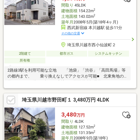
川越仙波町２丁目店・・・徒歩３分（約２１０ｍ）○黒川小児科
間取り
4SLDK
内科・・・・・・・・徒歩９分（約６６０ｍ）
2
建物面積
154.22m
2
土地面積
143.02m
築年月
2008年5月(築18年4ヶ月)
西武新宿線 本川越駅 徒歩11分
その他の交通
埼玉県川越市西小仙波町２
2階建て
都市ガス
システムキッチン
所有権
2路線3駅を利用可能な立地 「池袋」「渋谷」「高田馬場」等
の都内まで、 乗り換えなしでアクセスが可能■ 北東角地の
約143.02m2（約43.2坪）の土地 前面道路幅員約5.8mのゆとり
ある角地に位置し、 開放感のある土地です。■ カースペー
スは東側の幅員約4.2mの道路側に設置 行き止まりのため人や
埼玉県川越市野田町１ 3,480万円 4LDK
車の出入りが少なく、 駐車もスムーズです。■ 制震装置
【シーカス】が地震の揺れを吸収する 構造のため、大きな地
震がきても安心です。■ 建物面積：約154.22m2（約46.6
3,480
万円
坪） ゆとりのある4LDK＋Sの間取り■ 屋根付きカースペー
間取り
4LDK
ス1台分あり（車種に…
2
建物面積
127.52m
2
土地面積
131.35m
築年月
2008年9月(築18年)