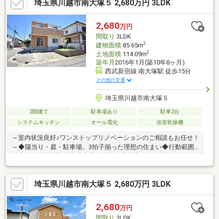
埼玉県川越市南大塚５ 2,680万円 3LDK
能・お子様の遊び場や家事スペース、来客用のお部屋としても活
躍します◆ 収納豊富な設計・各居室に収納を確保・季節物や趣味
用品なども収納しやすく、お部屋をすっきりお使いいただけます
2,680
万円
間取り
3LDK
2
建物面積
85.65m
2
土地面積
114.09m
築年月
2016年1月(築10年8ヶ月)
西武新宿線 南大塚駅 徒歩15分
その他の交通
埼玉県川越市南大塚５
2階建て
駐車場あり
駐車2台
システムキッチン
オール電化
浴室乾燥機
～室内状況良好♪ワンストップリノベーションのご相談もお任せ！
～◆陽当り・庭・駐車場。3拍子揃った理想の住まい◆行動範囲
が広がる♪駐車場2台完備◆庭で遊ぶ、家で寛ぐ。17帖のリビング
は冷暖房の効率もよいジャストな広さ◆基本料金をおさえて家計
に優しく♪オール電化で光熱費をスッキリ一本化！◆＋αのこだわ
埼玉県川越市南大塚５ 2,680万円 3LDK
りをプロが形に！プチリフォームも大歓迎！リフォームのプロが
物件探しに同行。間取りやデザイン・ローンまで一括サポート(要
予約)当該物件から当店まで車で12分！地域密着の「頼れるプロ」
2,680
万円
にご相談ください【0120-727-478】までお電話をお待ちしており
間取り
3LDK