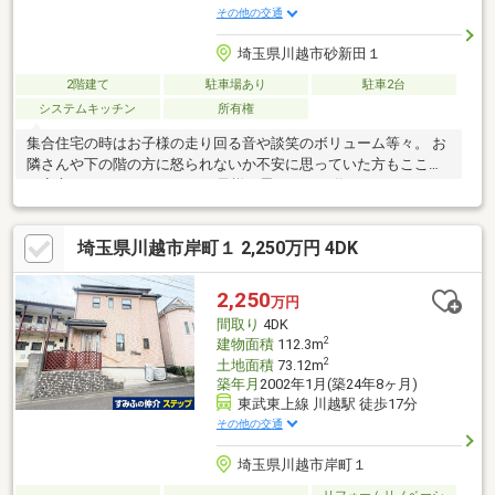
その他の交通
埼玉県川越市砂新田１
2階建て
駐車場あり
駐車2台
システムキッチン
所有権
集合住宅の時はお子様の走り回る音や談笑のボリューム等々。 お
隣さんや下の階の方に怒られないか不安に思っていた方もここな
ら安心です。 マイホームでお子様と思いっきり遊んでみません
か？【弊社では以下の５つをお客様にお約束いたします】1.物件
の善し悪しは全て正直にお話しします。2.無理な売り込みや契約
埼玉県川越市岸町１ 2,250万円 4DK
の催促、突然の訪問等、しつこい営業は一切行いません。3.契約
したら終わりではなくお引き渡し後、お引越し後もお客様のパー
トナーであること。 4.ウソやおとり広告は一切使いません。(デー
2,250
万円
タ更新は迅速に行います。）5.お客様の個人情報は細心の注意を
間取り
4DK
払って取り扱いします。
2
建物面積
112.3m
2
土地面積
73.12m
築年月
2002年1月(築24年8ヶ月)
東武東上線 川越駅 徒歩17分
その他の交通
埼玉県川越市岸町１