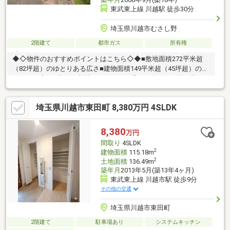
東武東上線 川越駅 徒歩30分
埼玉県川越市むさし野
2階建て
都市ガス
所有権
◆◇物件のおすすめポイントはこちら◇◆■敷地面積272平米超
（82坪超）のゆとりある広さ■建物面積149平米超（45坪超）のゆ
とりある広さ■南向き大型バルコニーで暖かな陽ざしが差し込む
間取り設計■全室6帖以上、5LDKK+Sの間取り設計■1階部分、暖
かな陽ざしが差し込む和室2部屋（約8帖・約6帖）■各所各室に収
埼玉県川越市東田町 8,380万円 4SLDK
納空間を配した間取り設計■小学校、幼稚園、保育園が徒歩圏
内、子育て世代も安心の住環境
8,380
万円
間取り
4SLDK
2
建物面積
115.18m
2
土地面積
136.49m
築年月
2013年5月(築13年4ヶ月)
東武東上線 川越市駅 徒歩9分
その他の交通
埼玉県川越市東田町
2階建て
駐車場あり
システムキッチン