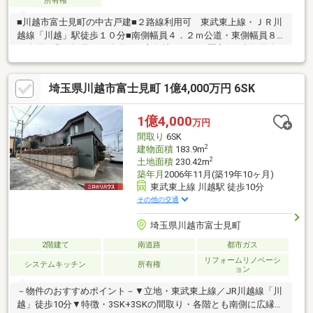
所有権
■川越市富士見町の中古戸建■２路線利用可 東武東上線・ＪＲ川
越線「川越」駅徒歩１０分■南側幅員４．２ｍ公道・東側幅員８
ｍ公道・北側幅員４ｍ公道の三方角地につき日照良好■南側道路
はインターロッキング■土地面積２３０．４２㎡（６９．７０
坪）■カースペース２台分あり（縦列駐車ですが北側・南側両方
埼玉県川越市富士見町 1億4,000万円 6SK
から出られます）■４LDK＋ＬＤＫ＋納戸２の二世帯向き注文住宅
■建物概要 種類：居宅 構造：木造合金メッキ鋼板ぶき２階
建 築年：平成１８年１１月５日 床面積：１階９３．４４㎡
1億4,000
万円
２階９０．４６㎡ 合計１８３．９０㎡（５５．６２坪）■リフ
間取り
6SK
ォーム履歴：令和３年４月 外壁・屋根ガルバリウム施工
2
建物面積
183.9m
2
土地面積
230.42m
築年月
2006年11月(築19年10ヶ月)
東武東上線 川越駅 徒歩10分
その他の交通
埼玉県川越市富士見町
2階建て
南道路
都市ガス
リフォームリノベーシ
システムキッチン
所有権
ョン
－物件のおすすめポイント－▼立地・東武東上線／JR川越線「川
越」徒歩10分▼特徴・3SK+3SKの間取り・各階とも南側に広縁を