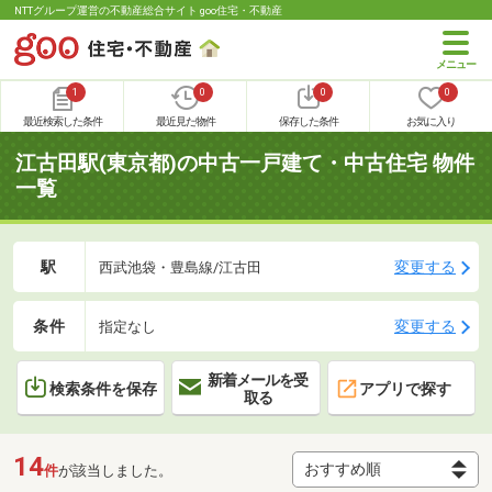
NTTグループ運営の不動産総合サイト goo住宅・不動産
1
0
0
0
最近検索した条件
最近見た物件
保存した条件
お気に入り
江古田駅(東京都)の中古一戸建て・中古住宅 物件
一覧
駅
変更する
西武池袋・豊島線/江古田
条件
変更する
指定なし
新着メールを受
検索条件を保存
アプリで探す
取る
14
件
が該当しました。