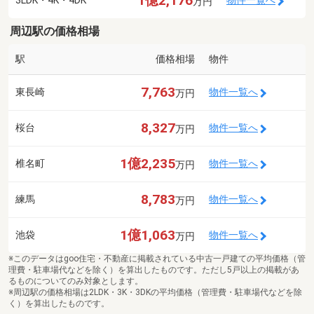
1億2,176
3LDK・4K・4DK
物件一覧へ
万円
周辺駅の価格相場
駅
価格相場
物件
7,763
東長崎
物件一覧へ
万円
8,327
桜台
物件一覧へ
万円
1億2,235
椎名町
物件一覧へ
万円
8,783
練馬
物件一覧へ
万円
1億1,063
池袋
物件一覧へ
万円
※このデータはgoo住宅・不動産に掲載されている中古一戸建ての平均価格（管
理費・駐車場代などを除く）を算出したものです。ただし5戸以上の掲載があ
るものについてのみ対象とします。
※周辺駅の価格相場は2LDK・3K・3DKの平均価格（管理費・駐車場代などを除
く）を算出したものです。