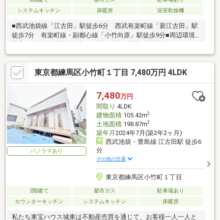
システムキッチン
床暖房
浴室乾燥機
■西武池袋線「江古田」駅徒歩6分 西武有楽町線「新江古田」駅
徒歩7分 有楽町線・副都心線「小竹向原」駅徒歩9分■周辺環境
充実 お買い物施設も近くに揃い便利な立地■敷地面積198.87㎡
建物面積105.42㎡ 借地権付 ゆとりの4LDK邸宅 エアコン5
台 ガス乾燥機「乾太くん」 ロフト×2 WIC グルニエ 南向
東京都練馬区小竹町１丁目 7,480万円 4LDK
きの約10坪のお庭 カースペース 駐輪スペース付■1階南向きの
リビングは広々20.5帖！ 天井高2.6ｍ オープンウィンの窓を採
用し開放的 リビングに面したウッドデッキは2ｍ×9.2ｍ■プライ
7,480
万円
ベート空間も充実 主寝室7.9帖 豊富な収納が魅了的♪
間取り
4LDK
2
建物面積
105.42m
2
土地面積
198.87m
築年月
2024年7月(築2年2ヶ月)
西武池袋・豊島線 江古田駅 徒歩6
分
パノラマあり
その他の交通
東京都練馬区小竹町１丁目
2階建て
都市ガス
駐車場あり
カウンターキッチン
システムキッチン
床暖房
私たち東宝ハウス城東は不動産売買を通じて、お客様一人一人と