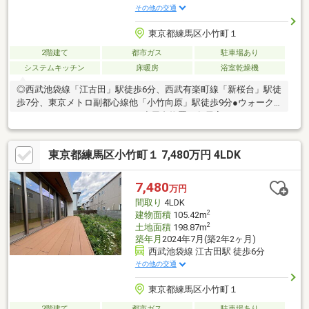
その他の交通
東京都練馬区小竹町１
2階建て
都市ガス
駐車場あり
システムキッチン
床暖房
浴室乾燥機
◎西武池袋線「江古田」駅徒歩6分、西武有楽町線「新桜台」駅徒
歩7分、東京メトロ副都心線他「小竹向原」駅徒歩9分●ウォーク
インクローゼット、２ロフト、小屋裏物置、各居室にもクローゼ
ット完備で充実の収納スペース●低層住宅が多く、比較的閑静な
環境です。～Life Information～○練馬区立小竹小学校…約760ｍ
東京都練馬区小竹町１ 7,480万円 4LDK
（徒歩10分）〇練馬区立旭丘中学校…約750ｍ（徒歩10分）〇りっ
こう幼稚園…約350ｍ（徒歩5分）〇まいばすけっと小竹町1丁目
店…約400ｍ（徒歩5分）〇セブンイレブン練馬小竹町交番前店…約
7,480
万円
150ｍ（徒歩2分）
間取り
4LDK
2
建物面積
105.42m
2
土地面積
198.87m
築年月
2024年7月(築2年2ヶ月)
西武池袋線 江古田駅 徒歩6分
その他の交通
東京都練馬区小竹町１
2階建て
都市ガス
駐車場あり