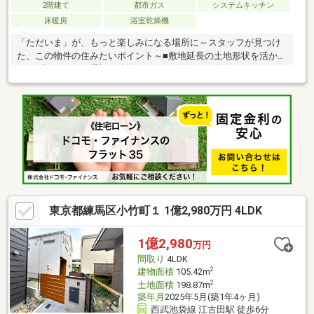
2階建て
都市ガス
システムキッチン
床暖房
浴室乾燥機
「ただいま」が、もっと楽しみになる場所に～スタッフが見つけ
た、この物件の住みたいポイント～■敷地延長の土地形状を活か
したプライバシー重視の建物■リビングに面した南向きのウッド
デッキ、開放感が魅力！■駅近の利便性と落ち着いた住み心地を
両立した住宅です▼この街と歩んで、30年▼私たちがご紹介した
いのは、家そのものだけでなく、これから皆さんが過ごす「この
街でのまいにち」。陽当たりの良さも、坂道のちょっとした大変
さも、街の素顔をまるごと、正直にお話しします。予算のこと、
これからのこと。小さな不安もお気軽にお聞かせください。家族
の「いいな」を一緒に育てていきましょう。
東京都練馬区小竹町１ 1億2,980万円 4LDK
1億2,980
万円
間取り
4LDK
2
建物面積
105.42m
2
土地面積
198.87m
築年月
2025年5月(築1年4ヶ月)
西武池袋線 江古田駅 徒歩6分