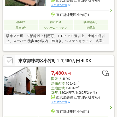
西武池袋線 江古田駅 徒歩6分
その他の交通
東京都練馬区小竹町１
2階建て
都市ガス
駐車場あり
駐車2台
システムキッチン
床暖房
駐車２台可、２沿線以上利用可、ＬＤＫ２０畳以上、土地50坪以
上、スーパー 徒歩10分以内、南向き、システムキッチン、浴室乾
燥機、陽当り良好、全居室収納、駅まで平坦、閑静な住宅地、庭
１０坪以上、対面式キッチン、ワイドバルコニー、バリアフリ
ー、トイレ２ヶ所、浴室１坪以上、２階建、南庭、浴室に窓、Ｔ
東京都練馬区小竹町１ 7,480万円 4LDK
Ｖモニタ付インターホン、緑豊かな住宅地、全居室フローリン
グ、ウォークインクローゼット、リビング階段、平坦地、屋根裏
収納、床暖房、テラス、食器洗乾燥機、浄水器
7,480
万円
間取り
4LDK
2
建物面積
105.42m
2
土地面積
198.87m
築年月
2024年7月(築2年2ヶ月)
西武池袋線 江古田駅 徒歩6分
その他の交通
東京都練馬区小竹町１