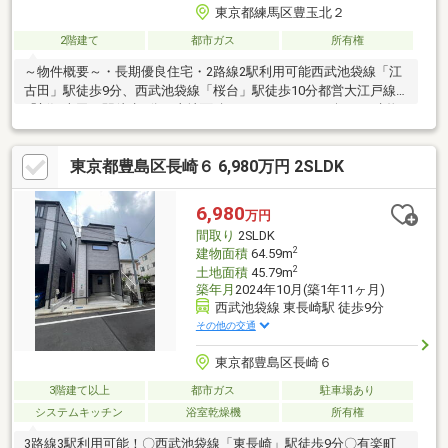
東京都練馬区豊玉北２
2階建て
都市ガス
所有権
～物件概要～・長期優良住宅・2路線2駅利用可能西武池袋線「江
古田」駅徒歩9分、西武池袋線「桜台」駅徒歩10分都営大江戸線
「新江古田」駅徒歩7分・土地面積：141.41㎡（42.77坪）・建物
面積：131.86㎡（39.88坪）・2017年11月築、6SDK（※納戸は2箇
所ございます。）・南東側道路接道・カースペース1台分有（車種
東京都豊島区長崎６ 6,980万円 2SLDK
による）・サービスルーム（納戸）含め、収納豊富。～設備～・
サービスルーム（納戸）あり。・2階洗面室、バルコニーがある
為、家事がしやすい間取りです。・1階、2階トイレ有・1階電動
6,980
万円
（一部）シャッター・手動シャッター、2階手動シャッター有
間取り
2SLDK
2
建物面積
64.59m
2
土地面積
45.79m
築年月
2024年10月(築1年11ヶ月)
西武池袋線 東長崎駅 徒歩9分
その他の交通
東京都豊島区長崎６
3階建て以上
都市ガス
駐車場あり
システムキッチン
浴室乾燥機
所有権
3路線3駅利用可能！〇西武池袋線「東長崎」駅徒歩9分〇有楽町