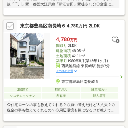
線「千川」駅・都営大江戸線「新江古田」駅徒歩13分〇空室につ
き即入居可（残代金決済後）☆カースペース付きの新築未入居物
件☆建物面積：64.59m2☆エアコン付き（1階洋室・2階LDK）即
引渡可、浴室乾燥機、駅まで平坦、閑静な住宅地、整形地、シャ
東京都豊島区南長崎６ 4,780万円 2LDK
ワー付洗面化粧台、スーパー 徒歩10分以内、総合病院 徒歩10分
以内、複層ガラス、オートバス、温水洗浄便座、浴室に窓、ＴＶ
モニタ付インターホン、全居室フローリング、３階建以上、小学
4,780
万円
校 徒歩10分以内、納戸、食器洗乾燥機、浄水器
間取り
2LDK
2
建物面積
48.05m
2
土地面積
42.31m
築年月
1980年8月(築46年1ヶ月)
西武池袋線 東長崎駅 徒歩7分
その他の交通
東京都豊島区南長崎６
2階建て
都市ガス
駐車場あり
システムキッチン
所有権
即入居可
◇住宅ローンの事も教えてくれる？◇買い替えだけど大丈夫？◇
税金の事も教えてくれるの？◇周辺環境も気になるけど教えてく
れるの？などのご相談も承っております！物件を見る前に住宅ロ
ーンのご相談のみご希望の場合もお気軽にお問合せください♪弊社
の信念は、【あなたの未来に＋1】です☆あなたの立場で一緒に