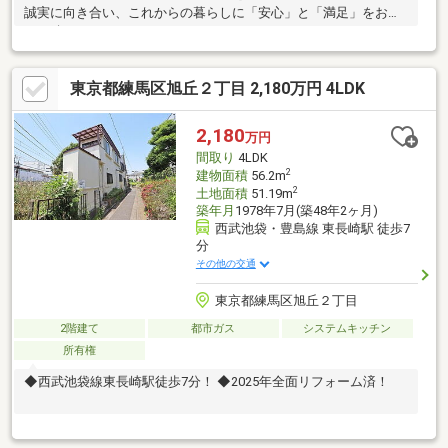
誠実に向き合い、これからの暮らしに「安心」と「満足」をお届
けし続けていきます。
東京都練馬区旭丘２丁目 2,180万円 4LDK
2,180
万円
間取り
4LDK
2
建物面積
56.2m
2
土地面積
51.19m
築年月
1978年7月(築48年2ヶ月)
西武池袋・豊島線 東長崎駅 徒歩7
分
その他の交通
東京都練馬区旭丘２丁目
2階建て
都市ガス
システムキッチン
所有権
◆西武池袋線東長崎駅徒歩7分！ ◆2025年全面リフォーム済！