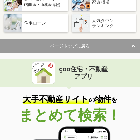
家賃相場
(補助金・助成金情報)
人気タウン
住宅ローン
ランキング
ページトップに戻る
goo住宅・不動産
アプリ
大手不動産サイト
物件
の
を
まとめて検索！