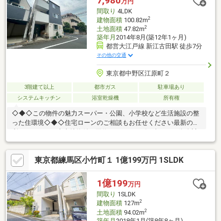
7,980
万円
間取り
4LDK
2
建物面積
100.82m
2
土地面積
47.82m
築年月
2014年8月(築12年1ヶ月)
都営大江戸線 新江古田駅 徒歩7分
その他の交通
東京都中野区江原町２
3階建て以上
都市ガス
駐車場あり
システムキッチン
浴室乾燥機
所有権
◇◆◇この物件の魅力スーパー・公園、小学校など生活施設の整
った住環境◇◆◇住宅ローンのご相談もお任せください最新の金
利はもちろん、疾病特約付き団信など、ニーズに合わせた資金計
画をご提案させて頂きます。メガバンクから地銀・信金、ネット
銀行まで、ご要望に合わせてお手続きをサポートします。◇◆◇
東京都練馬区小竹町１ 1億199万円 1SLDK
白馬のサポート社外ファイナンシャルプランナーによる、住宅購
入以外のライフプランも含めたご提案も無料サポート。安心の住
宅設備延長保証もご利用頂けます。グループの白馬建設にて注文
1億199
万円
建築、リフォーム・リノベのご相談を承ります。ワンストップサ
間取り
1SLDK
ービスを提供いたしますのでご相談ください。
2
建物面積
127m
2
土地面積
94.02m
築年月
2018年1月(築8年8ヶ月)