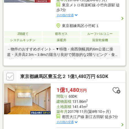
東京メトロ有楽町線 小竹向原駅 徒
歩7分
その他の交通
東京都練馬区小竹町１
2階建て
都市ガス
ルーフバルコニー
システムキッチン
床暖房
浴室乾燥機
－物件のおすすめポイント－▼特徴・南西側幅員約6m公道に接
道・天井高2.3m～3.8mの陽当り良好で開放的な2階リビング・食
洗機付の対面式キッチン・納戸3ヶ所は窓・収納付で多彩に利用
可・ルーフバルコニー付・駐車場有(車種による／EV・PHEV充電
用屋外コンセント有)▼設備・床暖房(LD)・浴室は、浴室乾燥機・
東京都練馬区豊玉北２ 1億1,480万円 6SDK
TV・ミストサウナ付・2ボウル洗面台▼周辺環境・まいばすけっ
と小竹町1丁目店 徒歩4分(約260m)※建物面積には車庫面積16.90平
米を含む■ ご希望の住まい探しをお手伝いします
1億1,480
万円
━━━━━・・・物件の詳細・ご相談はお気軽にお問い合わせく
間取り
6SDK
ださい。
2
建物面積
131.86m
2
土地面積
141.41m
築年月
2017年11月(築8年10ヶ月)
都営大江戸線 新江古田駅 徒歩7分
その他の交通