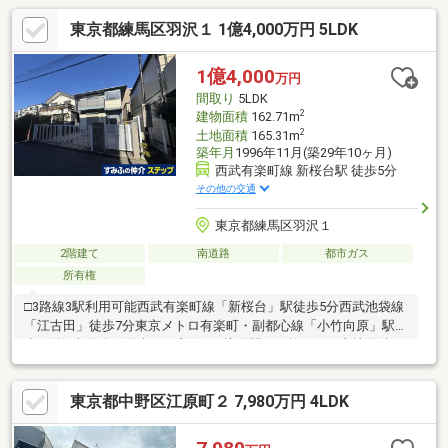
東京都練馬区羽沢１ 1億4,000万円 5LDK
1億4,000
万円
間取り
5LDK
2
建物面積
162.71m
2
土地面積
165.31m
築年月
1996年11月(築29年10ヶ月)
西武有楽町線 新桜台駅 徒歩5分
その他の交通
東京都練馬区羽沢１
2階建て
南道路
都市ガス
所有権
□3路線3駅利用可能西武有楽町線「新桜台」駅徒歩5分西武池袋線
「江古田」徒歩7分東京メトロ有楽町・副都心線「小竹向原」駅徒
歩10分□南道路、陽当たり良好！□接道間口：約8.0ｍ□土地面積：
165.31㎡(50.00坪)□建物面積：162.71㎡(49.21坪)□間取り：
5LDK+納戸□平成8年11月築□建築会社：ミサワホーム株式会社
東京都中野区江原町２ 7,980万円 4LDK