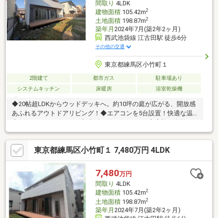
間取り
4LDK
ください♪
2
建物面積
105.42m
2
土地面積
198.87m
築年月
2024年7月(築2年2ヶ月)
西武池袋線 江古田駅 徒歩6分
その他の交通
東京都練馬区小竹町１
2階建て
都市ガス
駐車場あり
システムキッチン
床暖房
浴室乾燥機
◆20帖超LDKからウッドデッキへ。約10坪の庭が広がる、開放感
あふれるアウトドアリビング！◆エアコンを5台設置！快適な温
度を保ちやすく、すぐに新生活を始められます♪◆家族が自然と
顔を合わせるリビング階段。毎日の「いってらっしゃい」「おか
えり」が聞こえる間取り♪◆洗濯物をスピーディーに乾かせる
東京都練馬区小竹町１ 7,480万円 4LDK
「乾太くん」を設置。 天候や時間を気にせず、毎日の洗濯を快
適にサポートします！◆周辺には江古田駅北公園など公園が点
在、住環境良好♪○ライフプランナーによる無料資金計画・診断実
7,480
万円
施中○キッズスペース完備でお子様連れでも安心☆やりとり不要
間取り
4LDK
で内覧確定可能！見学予約の赤いボタンから簡単予約☆
2
建物面積
105.42m
2
土地面積
198.87m
築年月
2024年7月(築2年2ヶ月)