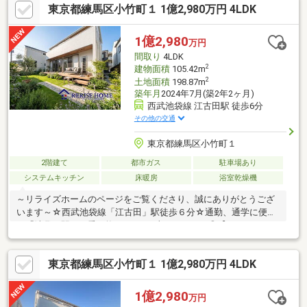
東京都練馬区小竹町１ 1億2,980万円 4LDK
考えます！
1億2,980
万円
間取り
4LDK
2
建物面積
105.42m
2
土地面積
198.87m
築年月
2024年7月(築2年2ヶ月)
西武池袋線 江古田駅 徒歩6分
その他の交通
東京都練馬区小竹町１
2階建て
都市ガス
駐車場あり
システムキッチン
床暖房
浴室乾燥機
～リライズホームのページをご覧くださり、誠にありがとうござ
います～☆西武池袋線「江古田」駅徒歩６分☆通勤、通学に便利
な「池袋」駅まで乗り換えなしで1本のアクセス◎【Planning
Point】◆生活の質を高める設備・仕様◆リビング＆ダイニングに
は床暖房付き♪◆あると嬉しいウォークインクローゼット付き！
東京都練馬区小竹町１ 1億2,980万円 4LDK
◆エアコン5台付き◎◆陽当たりに恵まれたロケーションです◆
目の届きやすい対面キッチン【周辺環境】◇まいばすけっと…徒
歩５分◇ファミリーマート…徒歩３分『詳しい資料のご請求』の
1億2,980
万円
みでも大歓迎です！ご見学のご希望など、ぜひお気軽にお問合せ