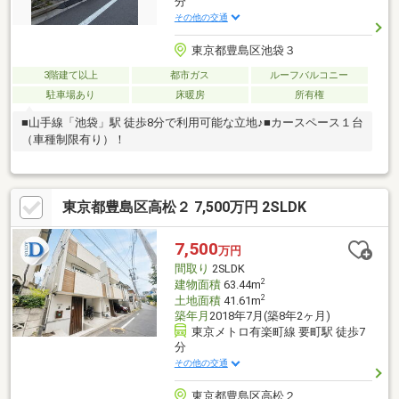
分
その他の交通
東京都豊島区池袋３
3階建て以上
都市ガス
ルーフバルコニー
駐車場あり
床暖房
所有権
■山手線「池袋」駅 徒歩8分で利用可能な立地♪■カースペース１台
（車種制限有り）！
東京都豊島区高松２ 7,500万円 2SLDK
7,500
万円
間取り
2SLDK
2
建物面積
63.44m
2
土地面積
41.61m
築年月
2018年7月(築8年2ヶ月)
東京メトロ有楽町線 要町駅 徒歩7
分
その他の交通
東京都豊島区高松２