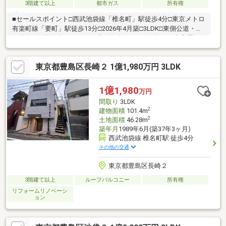
3階建て以上
都市ガス
所有権
■セールスポイント□西武池袋線「椎名町」駅徒歩4分□東京メトロ
有楽町線「要町」駅徒歩13分□2026年4月築□3LDK□東側公道・南
側私道□敷地面積：49.38㎡□延べ面積：71.41㎡□第一種中高層住
居専用地域 建ぺい率80％ 容積率200％※建蔽率（80％）：角地
の為10％緩和・準防火地域の耐火建築物の為10％緩和
東京都豊島区長崎２ 1億1,980万円 3LDK
1億1,980
万円
間取り
3LDK
2
建物面積
101.4m
2
土地面積
46.28m
築年月
1989年6月(築37年3ヶ月)
西武池袋線 椎名町駅 徒歩4分
その他の交通
東京都豊島区長崎２
3階建て以上
ルーフバルコニー
所有権
リフォームリノベーシ
ョン