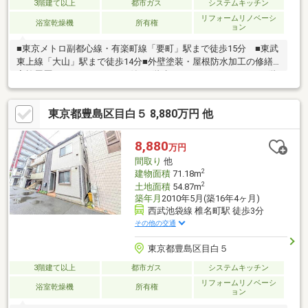
3階建て以上
都市ガス
システムキッチン
リフォームリノベーシ
浴室乾燥機
所有権
ョン
■東京メトロ副都心線・有楽町線「要町」駅まで徒歩15分 ■東武
東上線「大山」駅まで徒歩14分■外壁塗装・屋根防水加工の修繕
実施履歴あり■カースペース付き3階建て、ゆとりある４LDK■3階
にも洗面台があり、朝の忙しい時間に混み合うことがありませ
ん！■各居室二面採光・収納スペースあり■板橋第五小学校まで徒
東京都豊島区目白５ 8,880万円 他
歩7分・板橋第二中学校まで徒歩10分■周辺は閑静な住宅街で、前
面道路は車通りも少なく、安全です！■周辺にスーパーなど買い
物施設も充実しています！～2026年7月室内リフォーム完成予定
8,880
万円
～・フローリング上貼り・クロス全室交換・キッチン、トイレ、
間取り
他
浴室、洗面台新調・給湯器新調等
2
建物面積
71.18m
2
土地面積
54.87m
築年月
2010年5月(築16年4ヶ月)
西武池袋線 椎名町駅 徒歩3分
その他の交通
東京都豊島区目白５
3階建て以上
都市ガス
システムキッチン
リフォームリノベーシ
浴室乾燥機
所有権
ョン