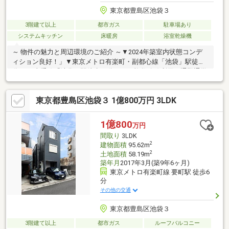
東京都豊島区池袋３
3階建て以上
都市ガス
駐車場あり
システムキッチン
床暖房
浴室乾燥機
～ 物件の魅力と周辺環境のご紹介 ～▼2024年築室内状態コンデ
ィション良好！」▼東京メトロ有楽町・副都心線「池袋」駅徒歩6
分、JR山手線「池袋」駅徒歩12分、など複数路線利用・通勤通学
利！▼都心部の主要エリアへスムーズにアクセスでき、通勤・通
学から休日のお出かけまで、アクティブな都市生活を強力にサポ
東京都豊島区池袋３ 1億800万円 3LDK
ート！▼弊社限定家具家電30万円分キャッシュバックキャンペー
ン対象♪お得に購入が可能♪＊住宅ローン無料相談受付中＊『転職
したばかりの方』や『外国人の方』でも、まずは一度ご相談お任
1億800
万円
せください。多数の提携銀行からご提案させていただきます！英
間取り
3LDK
語、中国語対応可能。お気軽にお問合せ下さい。
2
建物面積
95.62m
2
土地面積
58.19m
築年月
2017年3月(築9年6ヶ月)
東京メトロ有楽町線 要町駅 徒歩6
分
その他の交通
東京都豊島区池袋３
3階建て以上
都市ガス
ルーフバルコニー