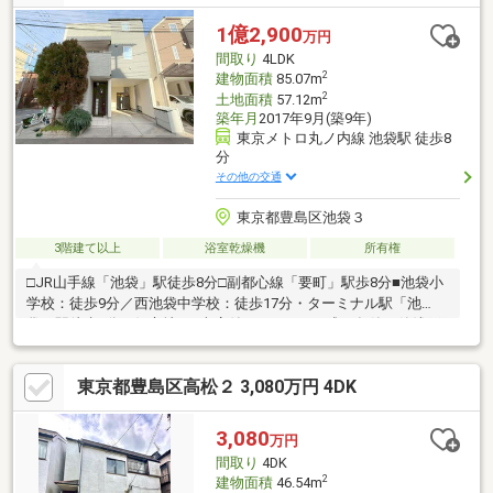
まいさがしをサポートします。□現地のご見学、資料請求受付中
です！物件のことはもちろん、地域の事やご購入までの流れな
1億2,900
万円
ど、お気軽にお問い合わせくださいませ♪
間取り
4LDK
2
建物面積
85.07m
2
土地面積
57.12m
築年月
2017年9月(築9年)
東京メトロ丸ノ内線 池袋駅 徒歩8
分
その他の交通
東京都豊島区池袋３
3階建て以上
浴室乾燥機
所有権
□JR山手線「池袋」駅徒歩8分□副都心線「要町」駅歩8分■池袋小
学校：徒歩9分／西池袋中学校：徒歩17分・ターミナル駅「池
袋」駅徒歩8分の好立地♪・車庫付き４LDK・平成29年築の築浅戸
建♪・角地で解放感があり、陽当り良好♪・民泊利用中♪□現地のご
案内、随時受付中！
東京都豊島区高松２ 3,080万円 4DK
3,080
万円
間取り
4DK
2
建物面積
46.54m