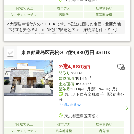
3階建て以上
都市ガス
駐車場あり
システムキッチン
床暖房
浴室乾燥機
○大型駐車場付きの４ＬＤＫです。○公道に面した南西・北西角地
で将来も安心です。○LDKは17帖超と広々、床暖房も付いていま
す。○保育園・幼稚園・公園・図書館などが近く、子育て環境が
整っています。○民泊登録物件により投資用にも活用できます。
東京都豊島区高松３ 2億4,880万円 3SLDK
2億4,880
万円
間取り
3SLDK
2
建物面積
191.61m
2
土地面積
163.33m
築年月
2008年11月(築17年10ヶ月)
東京メトロ有楽町線 千川駅 徒歩14
分
その他の交通
東京都豊島区高松３
3階建て以上
都市ガス
駐車場あり
システムキッチン
浴室乾燥機
所有権