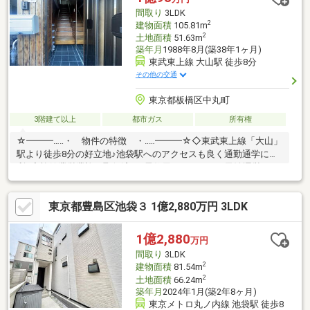
まで！都内に17店舗展開！未公開物件多数！物件探しのお困りの
間取り
3LDK
方はぜひ、アドキャストまで♪
2
建物面積
105.81m
2
土地面積
51.63m
築年月
1988年8月(築38年1ヶ月)
東武東上線 大山駅 徒歩8分
その他の交通
東京都板橋区中丸町
3階建て以上
都市ガス
所有権
☆━━━…‥・ 物件の特徴 ・‥…━━━☆◇東武東上線「大山」
駅より徒歩8分の好立地♪池袋駅へのアクセスも良く通勤通学に便
利♪◆旅館業営業許可取得済み♪居住用だけでなく、民泊運営など
収益物件としても検討可能♪◇徒歩４分圏内にコンビニ・スーパ
ー・小学校があり、生活利便性と静かな環境が両立♪お問い合わせ
東京都豊島区池袋３ 1億2,880万円 3LDK
お待ちしております♪☆━━━…‥・ ━☆━ ・‥…
━━━☆【豊富な未公開物件情報】板橋区大山にお店がございま
す。豊島区・板橋区・北区・練馬区の物件情報はアドキャストま
1億2,880
万円
で！都内に17店舗展開！未公開物件多数！物件探しのお困りの方
間取り
3LDK
はぜひ、アドキャストまで♪
2
建物面積
81.54m
2
土地面積
66.24m
築年月
2024年1月(築2年8ヶ月)
東京メトロ丸ノ内線 池袋駅 徒歩8