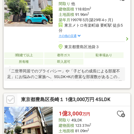
案内いたします。ぜひお気軽にお問い合わせください。
間取り
他
2
建物面積
118.82m
2
土地面積
91.96m
築年月
1997年5月(築29年4ヶ月)
東京メトロ有楽町線 要町駅 徒歩5
分
その他の交通
東京都豊島区池袋３
3階建て以上
都市ガス
駐車場あり
所有権
即入居可
「二世帯同居でのプライバシー」や「子どもの成長による部屋不
足」にお悩みのご家族へ。5SLDK+Kの豊富な部屋数があるこの家
なら、その困りごとを解決できます。3階建の特性を活かし、階層
ごとに世帯の空間を分ければ、生活リズムが違ってもお互い気兼
ねなく同居が可能。また5つの居室があるため、お子様それぞれに
東京都豊島区長崎１ 1億3,000万円 4SLDK
専用の子供部屋を与えられます。そしてサービスルームは、溢れ
ていた荷物を一手に引き受ける大型クローゼットや、集中できる
テレワーク部屋に最適です。南向きの明るいリビングに集まりつ
1億3,000
万円
つ、一人の時間も心地よく過ごせる設計。要町駅徒歩約5分の利便
間取り
4SLDK
性も魅力なこの住まいを、ぜひ現地でご内覧ください。
2
建物面積
123.37m
2
土地面積
81.09m