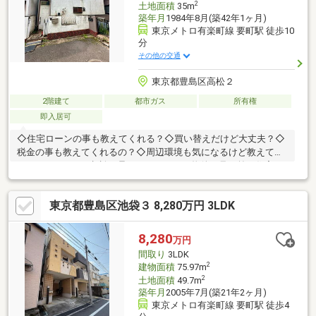
2
土地面積
35m
築年月
1984年8月(築42年1ヶ月)
東京メトロ有楽町線 要町駅 徒歩10
分
その他の交通
東京都豊島区高松２
2階建て
都市ガス
所有権
即入居可
◇住宅ローンの事も教えてくれる？◇買い替えだけど大丈夫？◇
税金の事も教えてくれるの？◇周辺環境も気になるけど教えてく
れるの？などのご相談も承っております！物件を見る前に住宅ロ
ーンのご相談のみご希望の場合もお気軽にお問合せください♪弊社
の信念は、【あなたの未来に＋1】です☆あなたの立場で一緒に
東京都豊島区池袋３ 8,280万円 3LDK
考えます！些細な事でも是非、お気兼ねなくお申し付けください
m(__)m
8,280
万円
間取り
3LDK
2
建物面積
75.97m
2
土地面積
49.7m
築年月
2005年7月(築21年2ヶ月)
東京メトロ有楽町線 要町駅 徒歩4