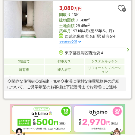
3,080
万円
間取り
1DK
2
建物面積
31.43m
2
土地面積
28.45m
築年月
1971年4月(築55年5ヶ月)
西武池袋線 椎名町駅 徒歩6分
その他の交通
東京都豊島区西池袋４
2階建て
都市ガス
システムキッチン
リフォームリノベーシ
所有権
即入居可
ョン
◇閑静な住宅街◇2階建・1DK◇生活に便利な住環境物件の詳細
について、ご見学希望のお客様は下記番号までお気軽にご連絡下
さい。お問い合わせ専用フリーダイヤル 【0120-104-633】