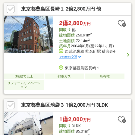
東京都豊島区長崎１ 2億2,800万円 他
2億2,800
万円
間取り
他
2
建物面積
250.91m
2
土地面積
72.14m
築年月
2004年8月(築22年1ヶ月)
西武池袋線 椎名町駅 徒歩3分
その他の交通
東京都豊島区長崎１
3階建て以上
都市ガス
所有権
リフォームリノベーシ
ョン
東京都豊島区池袋３ 1億2,000万円 3LDK
1億2,000
万円
間取り
3LDK
2
建物面積
85.01m