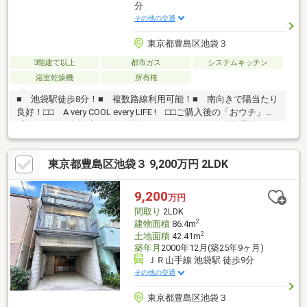
分
その他の交通
東京都豊島区池袋３
3階建て以上
都市ガス
システムキッチン
浴室乾燥機
所有権
■ 池袋駅徒歩8分！■ 複数路線利用可能！■ 南向きで陽当たり
良好！□□ A very COOL every LIFE ! □□ご購入後の「おウチ」と
「お金」のご相談窓口をご用意しております！・金利上昇時のリ
スクヘッジ、借換え相談、繰上返済のタイミング、各種保険の見
直し・・・etc・おウチの設備保証や定期点検、駆け付けサービ
東京都豊島区池袋３ 9,200万円 2LDK
ス・・・etcまずはお気軽に現地をご覧下さいませ。物件の詳細に
ついて、ご見学希望のお客様は下記番号までお気軽にご連絡下さ
い。お問い合わせ専用フリーダイヤル ：０１２０－５１０ー００
9,200
万円
３
間取り
2LDK
2
建物面積
86.4m
2
土地面積
42.41m
築年月
2000年12月(築25年9ヶ月)
ＪＲ山手線 池袋駅 徒歩9分
その他の交通
東京都豊島区池袋３