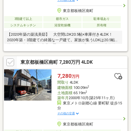
東京都板橋区南町
3階建て以上
都市ガス
駐車場あり
システムキッチン
浴室乾燥機
所有権
【2020年築の築浅美邸】 大空間LDK20.5帖×車庫付き4LDK！
2020年築・3階建ての綺麗な一戸建て。家族が集うLDKは20.5帖の
開放的な大空間で、家具を置いてもゆったり過ごせます♪◆物件
のおすすめポイント◆・ゆとりの住空間：多用途に使える部屋数
豊富な4LDK・大空間LDK：20.5帖の広々リビングで家族の会話が
東京都板橋区南町 7,280万円 4LDK
弾む・車庫完備：愛車を雨風から守り、荷物の出し入れもスムー
ズ・好アクセス：2路線以上利用可能で通勤・通学に大変便利・築
浅の魅力：2020年築ならではの充実した最新設備お気軽にお問い
7,280
万円
合わせください♪
間取り
4LDK
2
建物面積
100.09m
2
土地面積
65.19m
築年月
2000年10月(築25年11ヶ月)
東京メトロ副都心線 要町駅 徒歩15
分
その他の交通
東京都板橋区南町