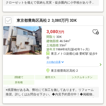
クローゼットを備えて収納も充実・徒歩圏内に小学校があり子育
てに嬉しいエリア・お仕事帰りのご見学も大歓迎・探し始めのお
客様、正しい家探しをお伝えします■交通アクセス■・山手線【池
袋】駅徒歩8分----------------------お気軽に下記の《資料請求》又は
東京都豊島区高松２ 3,080万円 3DK
《見学予約》ボタンをクリック！又は大和アクタス 0120-105-
111(通話無料)まで
3,080
万円
間取り
3DK
2
建物面積
46.54m
2
土地面積
35m
築年月
1984年8月(築42年1ヶ月)
東京メトロ副都心線 要町駅 徒歩9
分
その他の交通
東京都豊島区高松２
2階建て
都市ガス
システムキッチン
所有権
※残置物がある為、弊社にて加工を施してあります。リフォーム
推奨。詳しくはお問合せ下さい。◆内見予約受付中！◆掲載物件
に限らず「周辺の物件」や「気になる物件」も車でまとめてご案
内致します。ご自宅や最寄駅までもお車で送迎しますので、お気