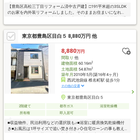
【豊島区高松三丁目リフォーム済中古戸建】□191平米超の3SLDK
のお家を内外装リフォームしました。そのままお住まいになれま
す。□南・東側道路の南東角地で日当たり良好です。□小学校や児
童公園も近く子育て環境良好です。□コンビニ、スーパーが近い
ので日々のお買い物の便利です。□演劇やアニメ等、様々なカル
東京都豊島区目白５ 8,880万円 他
チャーが集う街・池袋にもバス16分でアクセスできます。□2008
年積水ハウス施工のお家をフルリフォームしました。□3駅2路線
アクセスできるので、通勤通学便利な立地です。
8,880
万円
間取り
他
2
建物面積
60.16m
2
土地面積
54.87m
築年月
2010年5月(築16年4ヶ月)
西武池袋線 椎名町駅 徒歩1分
その他の交通
東京都豊島区目白５
2階建て
都市ガス
浴室乾燥機
所有権
即入居可
■収益物件、民泊利用などの選択肢も♪■浴室に暖房換気乾燥機付
き■お風呂は1坪サイズで追い焚き付き♪◇住宅ローンの事も教え
てくれる？◇買い替えだけど大丈夫？◇税金の事も教えてくれる