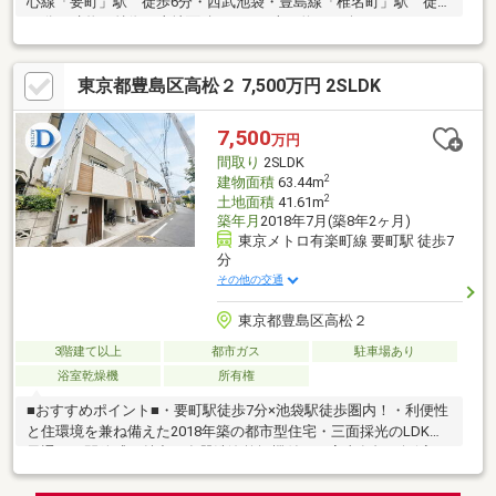
心線「要町」駅 徒歩6分・西武池袋・豊島線「椎名町」駅 徒歩
11分▼建物の特徴・土地面積208.04平米（約62.93坪） ※セット
バック部分約2.6平米含む・大成建設 旧施工 「パルコン」 RC
住宅・建物面積227.72平米（約68.88坪）・平成4年2月築▼お部屋
東京都豊島区高松２ 7,500万円 2SLDK
の特徴・8LDK・南向き・日当たり良好・L字型キッチン・各居室
採光設計・キッチン、浴室、洗面に窓があり通気性良好・トイレ2
か所（1F、2F）・充実した収納スペース・ルーフバルコニーあり
7,500
万円
物件の詳細はお気軽にお問い合わせください。
間取り
2SLDK
2
建物面積
63.44m
2
土地面積
41.61m
築年月
2018年7月(築8年2ヶ月)
東京メトロ有楽町線 要町駅 徒歩7
分
その他の交通
東京都豊島区高松２
3階建て以上
都市ガス
駐車場あり
浴室乾燥機
所有権
■おすすめポイント■・要町駅徒歩7分×池袋駅徒歩圏内！・利便性
と住環境を兼ね備えた2018年築の都市型住宅・三面採光のLDKは
風通しと開放感が魅力・食器洗浄乾燥機付きで家事負担を軽減・
買物施設が徒歩圏内に揃う便利な住環境・閑静な住宅街に佇む都
市型住宅・探し始めのお客様、正しい家探しをお伝えします＊ご