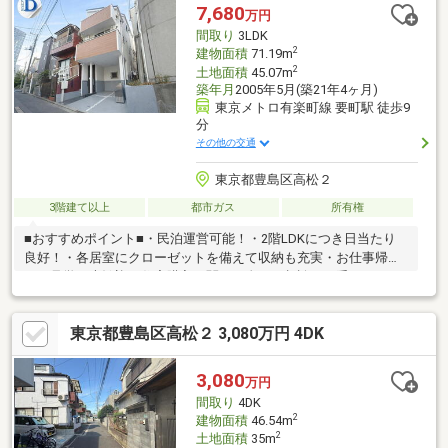
居住用以外の用途でもご利用いただけますので並行してご検討く
7,680
万円
ださい！
間取り
3LDK
2
建物面積
71.19m
2
土地面積
45.07m
築年月
2005年5月(築21年4ヶ月)
東京メトロ有楽町線 要町駅 徒歩9
分
その他の交通
東京都豊島区高松２
3階建て以上
都市ガス
所有権
■おすすめポイント■・民泊運営可能！・2階LDKにつき日当たり
良好！・各居室にクローゼットを備えて収納も充実・お仕事帰り
のご見学も大歓迎・住宅購入に関るお金のご相談をお受けしま
す・探し始めのお客様、正しい家探しをお伝えします＊ご来店頂
きアンケート回答でギフトカードプレゼント！■交通アクセス■・
東京都豊島区高松２ 3,080万円 4DK
東京メトロ有楽町線【要町】駅徒歩9分----------------------お気軽に下
記の《資料請求》又は《見学予約》ボタンをクリック！又は大和
アクタス 0120-105-111(通話無料)まで
3,080
万円
間取り
4DK
2
建物面積
46.54m
2
土地面積
35m