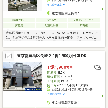
西武池袋線 椎名町駅 徒歩3分
その他の交通
東京都豊島区長崎２
3階建て以上
都市ガス
システムキッチン
床暖房
浴室乾燥機
所有権
豊島区長崎2丁目 中古戸建 ∽…∞…∞…∽▼ポイント▼室内に
は、各居室の他に3階部分の小屋根裏収納を確保。スーツケースや
来客用布団にキャンプ道具など、用途に合わせて活躍します。駐
車場も確保できているため、お車をご所有のかた、もし、ない場
合は駐輪場や物置場、プールを出したりして遊ぶ事もできます。
東京都豊島区長崎２ 1億1,900万円 3LDK
▼リフォーム履歴▼LDKフローリング上張り、ウォシュレット便
座交換、2階階段部分ロールカーテン交換(2か所)、ドア(建具）ダ
イノックシート貼替、水回り(バス、キッチン、洗面化粧台、トイ
1億1,900
万円
レ)、窓クリーニング 2026年3月全居室壁天井クロス貼替、洗面
間取り
3LDK
所クロスコーティング 2026年2月
2
建物面積
71.41m
2
土地面積
49.38m
築年月
2026年4月(築1年未満)
西武池袋線 椎名町駅 徒歩4分
その他の交通
東京都豊島区長崎２