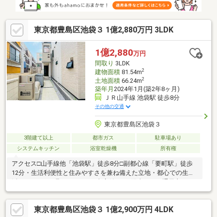
東京都豊島区池袋３ 1億2,880万円 3LDK
1億2,880
万円
間取り
3LDK
2
建物面積
81.54m
2
土地面積
66.24m
築年月
2024年1月(築2年8ヶ月)
ＪＲ山手線 池袋駅 徒歩8分
その他の交通
東京都豊島区池袋３
3階建て以上
都市ガス
駐車場あり
システムキッチン
浴室乾燥機
所有権
アクセス□山手線他「池袋駅」徒歩8分□副都心線「要町駅」徒歩
12分・生活利便性と住みやすさを兼ね備えた立地・都心での生
活・バランスの取れた3LDK＋車庫付き♪・陽当たり、通風良
好！・築浅物件の為、即入居可能♪・充実の仕様と設備！・民泊業
の許可済み！皆様が住まいに求める「もっと」を未来へつなぐ道
東京都豊島区池袋３ 1億2,900万円 4LDK
しるべであります様、”不動産のエキスパート”としてお客様の住