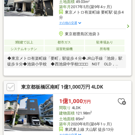
2
土地面積
49.03m
築年月
2017年5月(築9年4ヶ月)
東京メトロ有楽町線 要町駅 徒歩4
分
その他の交通
東京都豊島区池袋３
3階建て以上
都市ガス
駐車場あり
システムキッチン
浴室乾燥機
所有権
◆東京メトロ有楽町線「要町」駅徒歩４分◆JR山手線「池袋」駅
徒歩９分◆池袋小学校 ◆西池袋中学校□□□□ NOT OLD，
BE CLASSIC. □□□□■ウォールメイトは【かかりつけの不動産
屋】として 徹底的にまで顧客主義を貫く事をお約束いたします■
都心エリアに特化した情報網を駆使し、最良の不動産をご提案■
東京都板橋区南町 1億1,000万円 4LDK
住宅ローンシュミレーション無料相談会 毎日随時開催中■ウォ
ールメイトオリジナルの住宅購入・住替え等について 分かりやす
く解説したガイドブックをご希望者様に【無料プレゼント】～弊
1億1,000
万円
社ホームページ～https://wallmate.co.jp/～
間取り
4LDK
2
建物面積
121.98m
2
土地面積
85m
築年月
2020年8月(築6年1ヶ月)
東武東上線 大山駅 徒歩13分
その他の交通