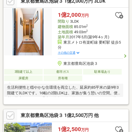
東京都豊島区池袋３ 1億2,000万円 3LDK
1億2,000
万円
間取り
3LDK
2
建物面積
85.01m
2
土地面積
49.03m
築年月
2017年5月(築9年4ヶ月)
東京メトロ有楽町線 要町駅 徒歩5
分
その他の交通
東京都豊島区池袋３
3階建て以上
都市ガス
駐車場あり
床暖房
所有権
生活利便性と穏やかな住環境を両立した、延床約85平米の築9年3
階建て3LDKです。16帖の2階LDKは、家族が集う憩いの空間。便
利な駐車スペースが週末の外出や買い物をサポートします。1階と
3階の洋室は全室6帖超を備え、各々の時間をゆったり満喫できる
間取りです。スーパーや公園が徒歩数分圏内と近く、子育てに最
東京都豊島区池袋３ 1億2,500万円 他
適な環境でありながら、「池袋」も徒歩圏に捉える好アクセスが
日々の暮らしを彩ります。有楽町線「要町」駅へ徒歩5分など2駅
が利用可能です。弊社ではエリアに精通したスタッフが現地をご
1億2,500
万円