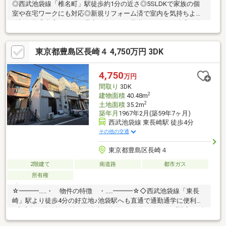
◎西武池袋線「椎名町」駅徒歩約1分の近さ◎5SLDKで家族の個
室や在宅ワークにも対応◎新規リフォーム済で室内を気持ちよく
確認可能◎空室につき、予定に合わせて見学しやすい戸建◎目白5
丁目アドレス、通勤通学に便利な住環境♪現地内覧予約受付中です
♪ 見学をご希望の方は『見学予約をする』ボタンから事前にご予
東京都豊島区長崎４ 4,750万円 3DK
約ください。 【資料請求】は上記ボタンよりお進みくださ
い。 電話からは⇒TEL0120-002-237【通話料無料】 ♪ご案内時
間の目安になります♪ □現地／物件見学（30分～） □資金計画
4,750
万円
のご相談（30分～） □ご希望条件のご相談（15分～）
間取り
3DK
2
建物面積
40.48m
2
土地面積
35.2m
築年月
1967年2月(築59年7ヶ月)
西武池袋線 東長崎駅 徒歩4分
その他の交通
東京都豊島区長崎４
2階建て
南道路
都市ガス
所有権
☆━━━…‥・ 物件の特徴 ・‥…━━━☆◇西武池袋線「東長
崎」駅より徒歩4分の好立地♪池袋駅へも直通で通勤通学に便利
♪◆店舗・民泊許可付きの希少な物件♪ご自身のショップ開店や副
業としての収益運営も可能♪◇セブンイレブンまで徒歩3分♪公園