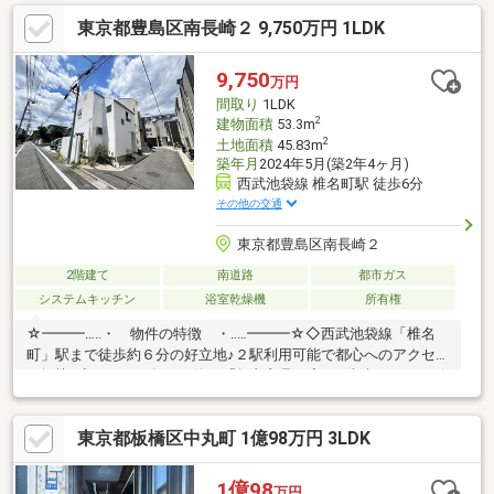
も近く、落ち着いた住環境と利便性が両立♪◆ぜひ、現地をご確
東京都豊島区南長崎２ 9,750万円 1LDK
認ください♪☆━━━…‥・ ━☆━ ・‥…━━━☆【豊富な
未公開物件情報】板橋区大山にお店がございます。豊島区・板橋
区・北区・練馬区の物件情報はアドキャストまで！都内に15店舗
9,750
万円
展開！未公開物件多数！物件探しのお困りの方はぜひ、アドキャ
間取り
1LDK
ストまで！
2
建物面積
53.3m
2
土地面積
45.83m
築年月
2024年5月(築2年4ヶ月)
西武池袋線 椎名町駅 徒歩6分
その他の交通
東京都豊島区南長崎２
2階建て
南道路
都市ガス
システムキッチン
浴室乾燥機
所有権
☆━━━…‥・ 物件の特徴 ・‥…━━━☆◇西武池袋線「椎名
町」駅まで徒歩約６分の好立地♪２駅利用可能で都心へのアクセス
も軽快♪◆２０２４年５月築の「無印良品の家」♪洗練されたデザ
インと機能的な１LDKの間取りが魅力♪◇南×東道路に面した開放
的な角地♪南向き設計で室内の日当たりや通風も良好♪◆スーパー
東京都板橋区中丸町 1億98万円 3LDK
徒歩約５分圏内に揃う周辺環境♪☆━━━…‥・ ━☆━ ・
‥…━━━☆【豊富な未公開物件情報】板橋区大山にお店がござい
ます。豊島区・板橋区・北区・練馬区の物件情報はアドキャスト
1億98
万円