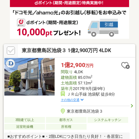
来店頂きアンケート回答でギフトカードプレゼント！■交通アク
セス■・有楽町線【要町】駅徒歩7分----------------------お気軽に下記
の《資料請求》又は《見学予約》ボタンをクリック！又は大和ア
クタス 0120-105-111(通話無料)まで
東京都豊島区池袋３ 1億2,900万円 4LDK
1億2,900
万円
間取り
4LDK
2
建物面積
85.07m
2
土地面積
57.12m
築年月
2017年9月(築9年)
ＪＲ山手線 池袋駅 徒歩8分
その他の交通
東京都豊島区池袋３
3階建て以上
都市ガス
システムキッチン
浴室乾燥機
所有権
■おすすめポイント■・2階LDKにつき日当たり良好！・各居室に