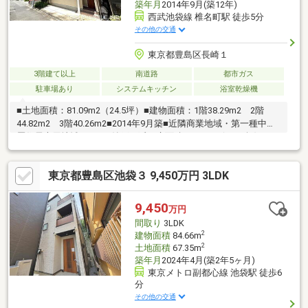
築年月
2014年9月(築12年)
西武池袋線 椎名町駅 徒歩5分
その他の交通
東京都豊島区長崎１
3階建て以上
南道路
都市ガス
駐車場あり
システムキッチン
浴室乾燥機
■土地面積：81.09m2（24.5坪）■建物面積：1階38.29m2 2階
44.82m2 3階40.26m2■2014年9月築■近隣商業地域・第一種中高
層住居専用地域■4LDK+納戸 延べ床面積123.37m2(37.31坪)▼お
部屋について1Fには納戸、2Fには書斎、3Fにはウォークインクロ
ゼットがあり、収納及び、執務室を確保。最近のマンションでは
東京都豊島区池袋３ 9,450万円 3LDK
ネックになりやすい収納部分の確保に役立ちます。また、戸建で
は駐車場も確保できているため、お車をご所有のかた、もし、な
い場合は駐輪場や物置場として、あるいは、小さなお子様がいら
9,450
万円
っしゃる場合はプールを出したりして遊ぶ事もできます。
間取り
3LDK
2
建物面積
84.66m
2
土地面積
67.35m
築年月
2024年4月(築2年5ヶ月)
東京メトロ副都心線 池袋駅 徒歩6
分
その他の交通