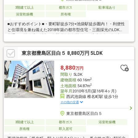
3階建て以上
都市ガス
駐車場あり
浴室乾燥機
所有権
■おすすめポイント■・要町駅徒歩7分×池袋駅徒歩圏内！・利便性
と住環境を兼ね備えた2018年築の都市型住宅・三面採光のLDKは
風通しと開放感が魅力・食器洗浄乾燥機付きで家事負担を軽減・
買物施設が徒歩圏内に揃う便利な住環境・閑静な住宅街に佇む都
市型住宅・探し始めのお客様、正しい家探しをお伝えします＊ご
東京都豊島区目白５ 8,880万円 5LDK
来店頂きアンケート回答でギフトカードプレゼント！■交通アク
セス■・有楽町線【要町】駅徒歩7分----------------------お気軽に下記
の《資料請求》又は《見学予約》ボタンをクリック！又は大和ア
8,880
万円
クタス 0120-105-111(通話無料)まで
間取り
5LDK
2
建物面積
60.16m
2
土地面積
54.87m
築年月
2010年5月(築16年4ヶ月)
西武池袋線 椎名町駅 徒歩1分
その他の交通
東京都豊島区目白５
3階建て以上
都市ガス
浴室乾燥機
所有権
即入居可