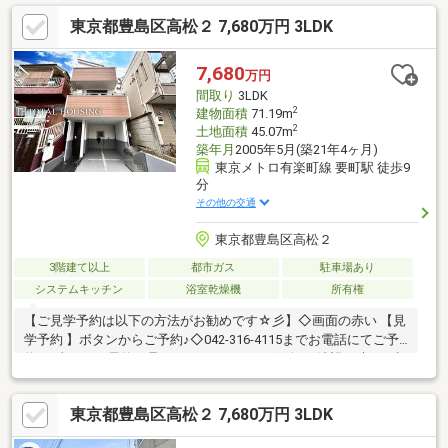
軽にお声かけ下さい♪見学予約ボタンまたはフリーダイヤルま
東京都豊島区高松２ 7,680万円 3LDK
で！ 【資料請求(無料)】または、フリーダイヤル【0120-99-
3333】まで、お気軽にお問合せ下さい！◆ローン相談承ります！
頭金0円からの購入も可能です！◆資金計画書を作成して、初期
7,680
万円
費用や毎月の返済ついてご説明を致します。住宅ローンや買い替
間取り
3LDK
えについてもご相談下さい！
2
建物面積
71.19m
2
土地面積
45.07m
築年月
2005年5月(築21年4ヶ月)
東京メトロ有楽町線 要町駅 徒歩9
分
その他の交通
東京都豊島区高松２
3階建て以上
都市ガス
駐車場あり
システムキッチン
浴室乾燥機
所有権
【ご見学予約は以下の方法がお勧めです☆彡】◇画面の赤い 【見
学予約 】ボタンからご予約♪◇042-316-4115までお電話にてご予
約♪⇒当日のご予約も承っておりますのでお気軽に希望日時をご相
談ください。-Point-■東京メトロや山手線など複数路線利用可能で
多方面へのアクセス可！■2025年9月内装フルリフォーム済み♪■ス
東京都豊島区高松２ 7,680万円 3LDK
ーパー・コンビニが徒歩5分圏内！駅周辺は商業施設が立ち並び、
毎日のお買い物が楽しくなります♪■民泊運営許可取得済みです！