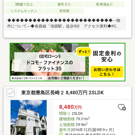
3階建て以上
都市ガス
駐車場あり
システムキッチン
所有権
◆◆◆◆◆◆◆◆◆◆◆◆◆◆◆◆◆◆◆◆◆◆◆◆◆---物
件について---◆各路線「池袋駅」徒歩9分 アクセス便利◆RC
造 外断熱工法採用の戸建て◆車庫付き2LDK+ロフト◆周辺環境
良好---こちらの物件でアドキャストが出来る事---◆提携銀行のご
利用が可能（金利0.595％～）◆物件調査報告書の作成が可能です
◆ライフプランシミュレーション(※LP)の実施が可能です (※LPと
は、住宅購入後の資金シミュレーションで
す)◆◆◆◆◆◆◆◆◆◆◆◆◆◆◆◆◆◆◆◆◆◆◆◆◆
東京都豊島区長崎２ 8,480万円 2SLDK
8,480
万円
間取り
2SLDK
2
建物面積
79.31m
2
土地面積
39.9m
築年月
2016年12月(築9年9ヶ月)