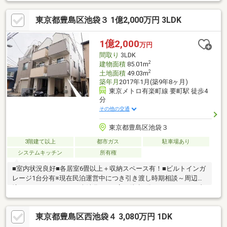
の？◇周辺環境も気になるけど教えてくれるの？などのご相談も
承っております！物件を見る前に住宅ローンのご相談のみご希望
東京都豊島区池袋３ 1億2,000万円 3LDK
の場合もお気軽にお問合せください♪弊社の信念は、【あなたの未
来に＋1】です☆あなたの立場で一緒に考えます！些細な事でも
是非、お気兼ねなくお申し付けくださいm(__)m
1億2,000
万円
間取り
3LDK
2
建物面積
85.01m
2
土地面積
49.03m
築年月
2017年1月(築9年8ヶ月)
東京メトロ有楽町線 要町駅 徒歩4
分
その他の交通
東京都豊島区池袋３
3階建て以上
都市ガス
駐車場あり
システムキッチン
所有権
■室内状況良好■各居室6畳以上＋収納スペース有！■ビルトインガ
レージ1台分有※現在民泊運営中につき引き渡し時期相談～周辺環
境～・まいばすけっと 南池袋3丁目店 徒歩3分（178m）・セブ
ンイレブン 池袋３丁目店 徒歩3分（203m）・どらっぐぱぱす 要
町駅前店 徒歩7分（508m）・豊島区立池袋小学校 徒歩11分
東京都豊島区西池袋４ 3,080万円 1DK
（849m）・関野病院 徒歩6分（459m）