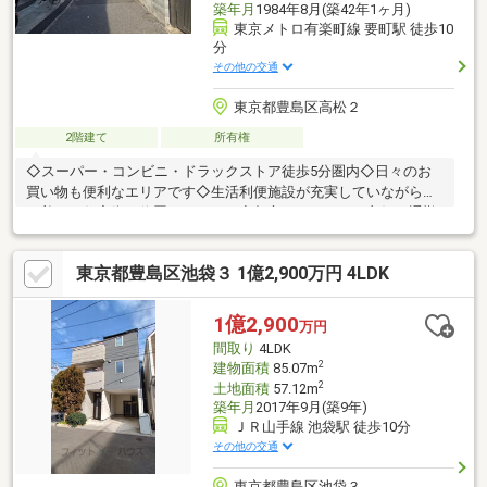
築年月
1984年8月(築42年1ヶ月)
東京メトロ有楽町線 要町駅 徒歩10
分
その他の交通
東京都豊島区高松２
2階建て
所有権
◇スーパー・コンビニ・ドラックストア徒歩5分圏内◇日々のお
買い物も便利なエリアです◇生活利便施設が充実していながら落
ち着いた住宅街に位置しています◇都心へのアクセス良好で通勤
通学にも便利なエリアです
東京都豊島区池袋３ 1億2,900万円 4LDK
1億2,900
万円
間取り
4LDK
2
建物面積
85.07m
2
土地面積
57.12m
築年月
2017年9月(築9年)
ＪＲ山手線 池袋駅 徒歩10分
その他の交通
東京都豊島区池袋３