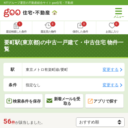
NTTグループ運営の不動産総合サイト goo住宅・不動産
1
0
0
0
最近検索した条件
最近見た物件
保存した条件
お気に入り
要町駅(東京都)の中古一戸建て・中古住宅 物件一
覧
駅
変更する
東京メトロ有楽町線/要町
条件
変更する
指定なし
新着メールを受
検索条件を保存
アプリで探す
取る
56
件
が該当しました。