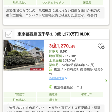
駐車場あり
システムキッチン
床暖房
注文住宅ならではの、既成概念に囚われない自由な設計が魅力の
都市型住宅。コンパクトな住宅設備と独立した居室が、都会的な
ライフスタイルを叶えてくれます。☆ ☆ 物件の特徴 ☆ ☆◆
全8路線が乗り入れる池袋駅から歩いて通える好立地。◆濃色の
タイル風サイディングを採用したモダンなデザイン。◆全居室6
東京都豊島区千早１ 3億1,270万円 8LDK
帖以上の完全振り分け型間取り。◆屋上には眺望良好なルーフバ
ルコニーを設置。◆ガス乾燥機利用可能事前のご予約でご内覧も
可能です。物件に関する詳細は、是非お気軽にお問い合わせくだ
3億1,270
万円
さいませ。 FPによる資金計画のご相談、リフォームのコーディ
間取り
8LDK
ネート等も是非お気軽にご相談ください。
2
建物面積
227.72m
2
土地面積
208.04m
築年月
1992年2月(築34年7ヶ月)
東京メトロ有楽町線 要町駅 徒歩6
分
その他の交通
東京都豊島区千早１
2階建て
南道路
都市ガス
駐車場あり
所有権
－物件のおすすめポイント－▼立地・東京メトロ有楽町線・副都