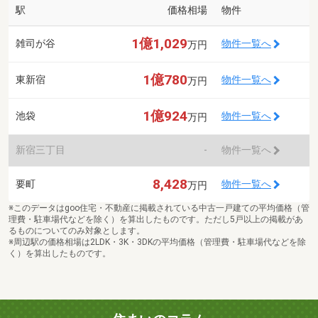
駅
価格相場
物件
1億1,029
雑司が谷
物件一覧へ
万円
1億780
東新宿
物件一覧へ
万円
1億924
池袋
物件一覧へ
万円
新宿三丁目
-
物件一覧へ
8,428
要町
物件一覧へ
万円
※このデータはgoo住宅・不動産に掲載されている中古一戸建ての平均価格（管
理費・駐車場代などを除く）を算出したものです。ただし5戸以上の掲載があ
るものについてのみ対象とします。
※周辺駅の価格相場は2LDK・3K・3DKの平均価格（管理費・駐車場代などを除
く）を算出したものです。