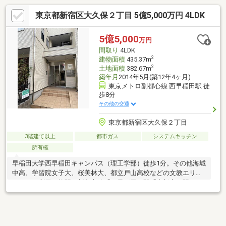
東京都新宿区大久保２丁目 5億5,000万円 4LDK
5億5,000
万円
間取り
4LDK
2
建物面積
435.37m
2
土地面積
382.67m
築年月
2014年5月(築12年4ヶ月)
東京メトロ副都心線 西早稲田駅 徒
歩8分
その他の交通
東京都新宿区大久保２丁目
3階建て以上
都市ガス
システムキッチン
所有権
早稲田大学西早稲田キャンパス（理工学部）徒歩1分。その他海城
中高、学習院女子大、桜美林大、都立戸山高校などの文教エリア
です。 利用可能駅、新都心線「西早稲田」駅「東新宿」駅、
JR「新大久保」「大久保」