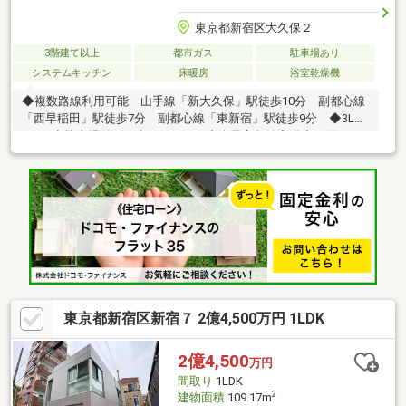
東京都新宿区大久保２
3階建て以上
都市ガス
駐車場あり
システムキッチン
床暖房
浴室乾燥機
◆複数路線利用可能 山手線「新大久保」駅徒歩10分 副都心線
「西早稲田」駅徒歩7分 副都心線「東新宿」駅徒歩9分 ◆3LDK
＋SIC◆駐車場付き（車種による）◆全居室収納完備◆２面バル
コニーで風通し良好！■CENTURY21住新センターではきめ細やか
なサービスで安心のサポート体制を敷いております。◇お客様の
暮らしにあったご提案◇経験豊富な知識を持つローンアドバイザ
ースタッフ多数◇小さなお子様や、お仕事でご多忙のお客様にも
安心の無料送迎サービス
東京都新宿区新宿７ 2億4,500万円 1LDK
2億4,500
万円
間取り
1LDK
2
建物面積
109.17m