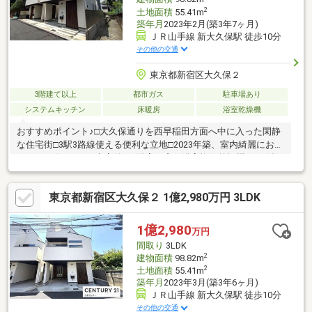
2
土地面積
55.41m
築年月
2023年2月(築3年7ヶ月)
ＪＲ山手線 新大久保駅 徒歩10分
その他の交通
東京都新宿区大久保２
3階建て以上
都市ガス
駐車場あり
システムキッチン
床暖房
浴室乾燥機
おすすめポイント♪□大久保通りを西早稲田方面へ中に入った閑静
な住宅街□3駅3路線使える便利な立地□2023年築、室内綺麗にお使
いです□ビルトイン車庫付き□浴室に窓、浴室換気乾燥機、TV付き
□食洗器□床暖房□全居室エアコン付き
東京都新宿区大久保２ 1億2,980万円 3LDK
1億2,980
万円
間取り
3LDK
2
建物面積
98.82m
2
土地面積
55.41m
築年月
2023年3月(築3年6ヶ月)
ＪＲ山手線 新大久保駅 徒歩10分
その他の交通