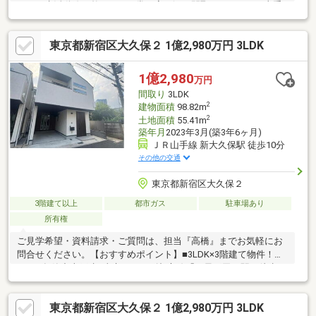
り！・生活動線が整った、日常に寄り添う間取り。■Access山手
線「新大久保」駅…徒歩10分副都心線「東新宿」駅…徒歩9分「西
早稲田」駅…徒歩7分コンビニ・スーパー、小・中学校、保育園、
東京都新宿区大久保２ 1億2,980万円 3LDK
公園が徒歩10分圏内に揃っており、日常生活や子育てにも最適な
環境です！現地、周辺環境の確認等含めご見学は随時承っており
ます。お気軽にお問合せください！
1億2,980
万円
間取り
3LDK
2
建物面積
98.82m
2
土地面積
55.41m
築年月
2023年3月(築3年6ヶ月)
ＪＲ山手線 新大久保駅 徒歩10分
その他の交通
東京都新宿区大久保２
3階建て以上
都市ガス
駐車場あり
所有権
ご見学希望・資料請求・ご質問は、担当『高橋』までお気軽にお
問合せください。【おすすめポイント】■3LDK×3階建て物件！
■2023年築中古戸建■東京メトロ副都心線「西早稲田」駅 徒歩8
分注意1：上記記載文章は環境・施設の変化が生じている可能性が
ございます。差異があった場合は【現況優先】となりますことを
東京都新宿区大久保２ 1億2,980万円 3LDK
ご了承ください。注意2：駅からの距離、施設からの距離は、社内