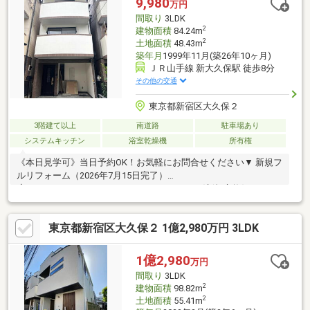
9,980
万円
アクタス 0120-105-111(通話無料)まで
間取り
3LDK
2
建物面積
84.24m
2
土地面積
48.43m
築年月
1999年11月(築26年10ヶ月)
ＪＲ山手線 新大久保駅 徒歩8分
その他の交通
東京都新宿区大久保２
3階建て以上
南道路
駐車場あり
システムキッチン
浴室乾燥機
所有権
《本日見学可》当日予約OK！お気軽にお問合せください▼ 新規フ
ルリフォーム（2026年7月15日完了）
┗━━━━━━━━━━━━━━━━━━━〈新規交換〉キッチ
ン・浴室・洗面・トイレ等▼ 物件おすすめ
POINT┗━━━━━━━━━━━━━━━━━━━・JR山手線
東京都新宿区大久保２ 1億2,980万円 3LDK
「新大久保」駅徒歩8分・3路線3駅利用可能な好立地・建物84.24
㎡のゆとりある3LDK・LDK約14.1帖の開放的な空間・駐車場1台
分あり・空室につき即ご見学可能
1億2,980
万円
間取り
3LDK
2
建物面積
98.82m
2
土地面積
55.41m