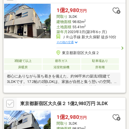
システムを参照して入力しております。80mにつき1分計算で机上
測定されております。
1億2,980
万円
間取り
3LDK
2
建物面積
98.82m
2
土地面積
55.41m
築年月
2023年3月(築3年6ヶ月)
ＪＲ山手線 新大久保駅 徒歩10分
その他の交通
東京都新宿区大久保２
3階建て以上
都市ガス
駐車場あり
床暖房
浴室乾燥機
所有権
都心にありながら落ち着きを備えた、約98平米の築浅3階建て
3LDKです。17.2帖の2階LDKは、家族が自然と集う憩いの空間。
便利な駐車スペースが週末のレジャーや買い物を快適にサポート
します。1階と3階に分かれた洋室は全居室収納を備え、帰宅後は
各々のプライベートタイムを静かに満喫できる住空間です。早稲
東京都新宿区大久保２ 1億2,980万円 3LDK
田大学理工学部キャンパスが近い落ち着いた環境でありながら、
新宿エリアも生活圏に捉える好アクセスが日々の暮らしを彩りま
す。山手線「新大久保」駅へ徒歩10分など3駅が利用可能です。
1億2,980
万円
弊社ではエリアに精通したスタッフが現地をご案内いたします。
間取り
3LDK
ぜひお気軽にお問い合わせください。
2
建物面積
98.82m