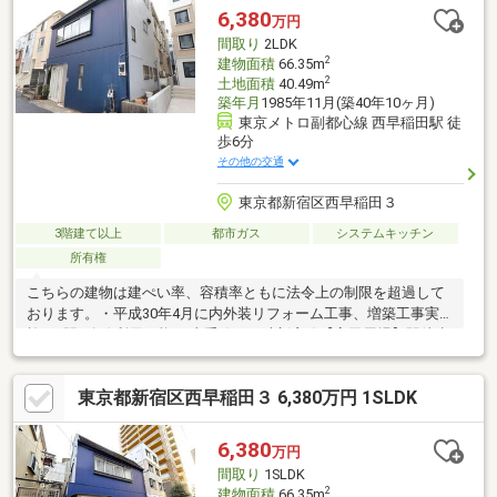
のご希望の沿って室内をご見学いただけます ◆-23区限定でご自
6,380
万円
宅から物件までお車の送迎サービスも実施-
間取り
2LDK
2
建物面積
66.35m
2
土地面積
40.49m
築年月
1985年11月(築40年10ヶ月)
東京メトロ副都心線 西早稲田駅 徒
歩6分
その他の交通
東京都新宿区西早稲田３
3階建て以上
都市ガス
システムキッチン
所有権
こちらの建物は建ぺい率、容積率ともに法令上の制限を超過して
おります。・平成30年4月に内外装リフォーム工事、増築工事実
施・3駅5路線利用可能JR山手線、西武新宿線【高田馬場】駅徒歩
10分、東京メトロ東西線【高田馬場】駅徒歩7分、東京メトロ副
都心線【西早稲田】駅徒歩6分、都電荒川線【面影橋】駅徒歩4
東京都新宿区西早稲田３ 6,380万円 1SLDK
分・第一種中高層住居専用地域の戸建てが広がる閑静な住宅街・
北側には戸塚警察署・LDKは約12.2帖・システムキッチンは、リ
ビングを見渡せるカウンター式・トイレ2ヶ所・窓ガラスは、全て
6,380
万円
インナーサッシ付
間取り
1SLDK
2
建物面積
66.35m