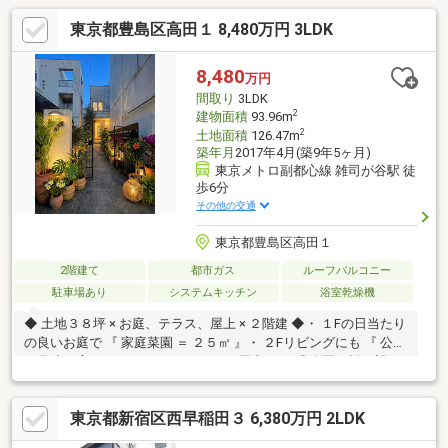
東京都豊島区高田１ 8,480万円 3LDK
8,480
万円
間取り
3LDK
2
建物面積
93.96m
2
土地面積
126.47m
築年月
2017年4月(築9年5ヶ月)
東京メトロ副都心線 雑司が谷駅 徒
歩6分
その他の交通
東京都豊島区高田１
2階建て
都市ガス
ルーフバルコニー
駐車場あり
システムキッチン
浴室乾燥機
◆ 土地３８坪 × お庭、テラス、屋上 × ２階建 ◆・ １Fの日当たり
の良いお庭で 『 家庭菜園 ＝ ２５㎡ 』・ ２Fリビングにも 『 公園
を見渡す広々テラス ＝ ９㎡ 』・ ３F屋上には 『 公園の桜を望む
展望テラス ＝ ２３㎡ 』◆ 住まいを含めた『 生活空間有効面積
= 約１５６㎡ 』 ◆・天井から光そそぐ吹き抜けのある玄関。・新
東京都新宿区西早稲田３ 6,380万円 2LDK
築同様の清潔感を感じさせる築８年の住宅。・間取り４LDKへの
変更など。ご希望をまずはご相談ください。◆ 空室につきお客様