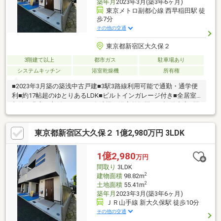
築年月
2023年3月(築3年6ヶ月)
東京メトロ副都心線 西早稲田駅 徒
歩7分
その他の交通
東京都新宿区大久保２
3階建て以上
都市ガス
駐車場あり
システムキッチン
浴室乾燥機
所有権
■2023年3月築の築浅中古戸建■3駅3路線利用可能で通勤・通学便
利■約17帖超のゆとりあるLDK■ビルトインガレージ付き■全居室
収納＋豊富な収納スペース■食洗機・浴室乾燥機など設備充実■開
放感のあるバルコニー付き■都心へのアクセス良好な新宿アドレ
ス■スーパー・コンビニが徒歩圏内■小・中学校も徒歩圏で子育て
東京都新宿区大久保２ 1億2,980万円 3LDK
にも安心■築浅ならではのきれいな室内■室内コンディション良
好、そのまま入居可能■リビングを見渡せる対面キッチン■家族が
自然と集まる広々LDK■休日のお出かけにも便利な好立地■都心に
1億2,980
万円
住みながら落ち着いた住環境■住宅ローンのご相談もお気軽にど
間取り
3LDK
うぞ詳細、見学等お気軽にお問い合
2
建物面積
98.82m
2
土地面積
55.41m
築年月
2023年3月(築3年6ヶ月)
ＪＲ山手線 新大久保駅 徒歩10分
その他の交通