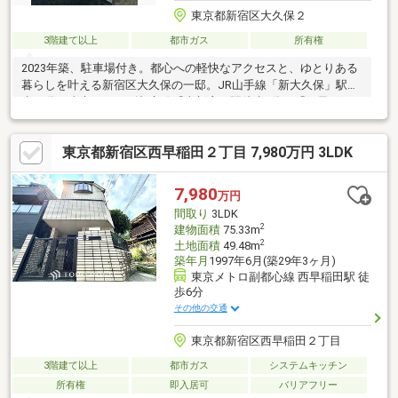
東京都新宿区大久保２
3階建て以上
都市ガス
所有権
2023年築、駐車場付き。都心への軽快なアクセスと、ゆとりある
暮らしを叶える新宿区大久保の一邸。JR山手線「新大久保」駅徒
歩10分、東京メトロ副都心線「東新宿」駅徒歩9分・「西早稲
田」駅徒歩7分と、3駅3路線利用可能。約17.2帖の開放的なLDKに
加え、全居室収納を備えた3LDKで、ご家族でもゆとりある住空間
東京都新宿区西早稲田２丁目 7,980万円 3LDK
を実現します。2023年3月築の築浅戸建ならではの美しい室内と
充実した設備も魅力。都心に住まう利便性と、戸建ならではのプ
ライバシー・快適性を兼ね備えた一邸です。
7,980
万円
間取り
3LDK
2
建物面積
75.33m
2
土地面積
49.48m
築年月
1997年6月(築29年3ヶ月)
東京メトロ副都心線 西早稲田駅 徒
歩6分
その他の交通
東京都新宿区西早稲田２丁目
3階建て以上
都市ガス
システムキッチン
所有権
即入居可
バリアフリー