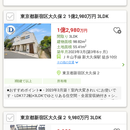
保」駅徒歩10分につき、利便性の高い立地
◎━━━━━━━━━━━━━━━━━━━━━━━■〇お客様
東京都新宿区大久保２ 1億2,980万円 3LDK
のご条件をお聞かせいただき、ご希望に沿った物件をご紹介いた
します。〇ご自宅やご指定の場所まで送迎も行っております。土
日祝日はもちろん、お仕事終わりの時間帯、平日でもご案内いた
1億2,980
万円
します。当日案内希望など、お気軽にお問合せください！
間取り
3LDK
■━━━━━━━━━━━━━━━━━━━━━━━
2
建物面積
98.82m
2
土地面積
55.41m
築年月
2023年3月(築3年6ヶ月)
ＪＲ山手線 新大久保駅 徒歩10分
その他の交通
東京都新宿区大久保２
3階建て以上
所有権
■おすすめポイント■・2023年3月築！室内大変きれいにお使いで
す・LDK17.2帖×3LDKでゆとりある住空間・全居室収納付き＋シ
ューズインクローク完備・駐車場付き！3駅利用可能で通勤・通学
も便利・徒歩圏内に小学校があり子育てに嬉しいエリア・探し始
めのお客様、正しい家探しをお伝えします！＊ご来店頂きアンケ
東京都新宿区大久保２ 9,980万円 3LDK
ート回答でギフトカードプレゼント！■交通アクセス■・JR山手線
【新大久保】駅徒歩10分 他2路線利用可-------------------お気軽に下
記の《資料請求》又は《見学予約》ボタンをクリック！又は大和