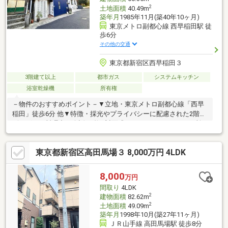
2
土地面積
40.49m
築年月
1985年11月(築40年10ヶ月)
東京メトロ副都心線 西早稲田駅 徒
歩6分
その他の交通
東京都新宿区西早稲田３
3階建て以上
都市ガス
システムキッチン
浴室乾燥機
所有権
－物件のおすすめポイント－▼立地・東京メトロ副都心線「西早
稲田」徒歩6分 他▼特徴・採光やプライバシーに配慮された2階リ
ビング・お料理中も会話が弾む対面式キッチン・トイレを2か所に
設置、ゆとりをもって使用可能・雨の日のお洗濯にも重宝する浴
室乾燥機付▼周辺環境・まいばすけっと西早稲田3丁目店 徒歩4分
東京都新宿区高田馬場３ 8,000万円 4LDK
(約280m)・新宿区立西早稲田児童遊園 徒歩2分(約150m)※本物件
は擁壁に覆われていない崖下(崖上)にあるため、建築する際は建
物を深基礎等にする必要有■ ご希望の住まい探しをお手伝いしま
8,000
万円
す ━━━━━・・・物件の詳細・ご相談はお気軽にお問い合わせ
間取り
4LDK
ください。
2
建物面積
82.62m
2
土地面積
49.09m
築年月
1998年10月(築27年11ヶ月)
ＪＲ山手線 高田馬場駅 徒歩8分