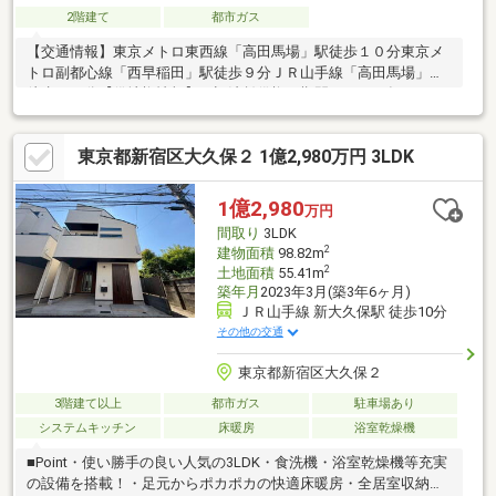
2階建て
都市ガス
【交通情報】東京メトロ東西線「高田馬場」駅徒歩１０分東京メ
トロ副都心線「西早稲田」駅徒歩９分ＪＲ山手線「高田馬場」駅
徒歩１３分【借地権情報】・旧法賃借権・期間２００９年３月１
日から２０３９年２月末日まで・借地契約面積８０．２３㎡・地
代４万円／月額・各種譲渡条件についてはお問合せください
東京都新宿区大久保２ 1億2,980万円 3LDK
1億2,980
万円
間取り
3LDK
2
建物面積
98.82m
2
土地面積
55.41m
築年月
2023年3月(築3年6ヶ月)
ＪＲ山手線 新大久保駅 徒歩10分
その他の交通
東京都新宿区大久保２
3階建て以上
都市ガス
駐車場あり
システムキッチン
床暖房
浴室乾燥機
■Point・使い勝手の良い人気の3LDK・食洗機・浴室乾燥機等充実
の設備を搭載！・足元からポカポカの快適床暖房・全居室収納あ