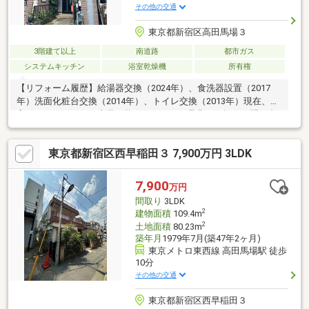
その他の交通
東京都新宿区高田馬場３
3階建て以上
南道路
都市ガス
システムキッチン
浴室乾燥機
所有権
【リフォーム履歴】給湯器交換（2024年）、食洗器設置（2017
年）洗面化粧台交換（2014年）、トイレ交換（2013年）現在、空
室のため、いつでも内見可能となります。是非お気軽にお問い合
わせください。
東京都新宿区西早稲田３ 7,900万円 3LDK
7,900
万円
間取り
3LDK
2
建物面積
109.4m
2
土地面積
80.23m
築年月
1979年7月(築47年2ヶ月)
東京メトロ東西線 高田馬場駅 徒歩
10分
その他の交通
東京都新宿区西早稲田３