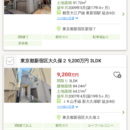
2
土地面積
91.72m
築年月
2009年5月(築17年4ヶ月)
都営大江戸線 東新宿駅 徒歩6分
その他の交通
東京都新宿区新宿７
2階建て
都市ガス
駐車場あり
所有権
東京都新宿区大久保２ 9,200万円 3LDK
9,200
万円
間取り
3LDK
2
建物面積
84.24m
2
土地面積
64.21m
築年月
2007年4月(築19年5ヶ月)
ＪＲ山手線 新大久保駅 徒歩8分
その他の交通
東京都新宿区大久保２
3階建て以上
都市ガス
ルーフバルコニー