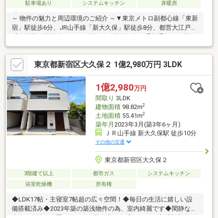
駐車場あり
システムキッチン
床暖房
～ 物件の魅力と周辺環境のご紹介 ～▼東京メトロ副都心線「東新
宿」駅徒歩6分、JR山手線「新大久保」駅徒歩8分、都営大江戸線
「東新宿」駅徒歩10分など複数路線利用可能で通勤通学に便利▼
都心部の主要エリアへスムーズにアクセスでき、通勤・通学から
休日のお出かけまで、アクティブな都市生活を強力にサポート！
東京都新宿区大久保２ 1億2,980万円 3LDK
▼弊社限定家具家電30万円分キャッシュバックキャンペーン対象
♪お得に購入が可能♪＊住宅ローン無料相談受付中＊『転職したば
かりの方』や『外国人の方』でも、まずは一度ご相談お任せくだ
1億2,980
万円
さい。多数の提携銀行からご提案させていただきます！英語、中
間取り
3LDK
国語対応可能。お気軽にお問合せ下さい。
2
建物面積
98.82m
2
土地面積
55.41m
築年月
2023年3月(築3年6ヶ月)
ＪＲ山手線 新大久保駅 徒歩10分
その他の交通
東京都新宿区大久保２
3階建て以上
都市ガス
システムキッチン
浴室乾燥機
所有権
◆LDK17帖・主寝室7帖超の広々空間！◆毎日の生活に嬉しい設
備搭載済み◆2023年築の築浅物件の為、室内綺麗です◆閑静な住
宅街の角地に位置しており、落ち着いて過ごせます◆「新大久