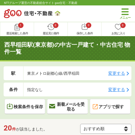
NTTグループ運営の不動産総合サイト goo住宅・不動産
1
0
0
0
最近検索した条件
最近見た物件
保存した条件
お気に入り
西早稲田駅(東京都)の中古一戸建て・中古住宅 物
件一覧
駅
変更する
東京メトロ副都心線/西早稲田
条件
変更する
指定なし
新着メールを受
検索条件を保存
アプリで探す
取る
20
件
が該当しました。