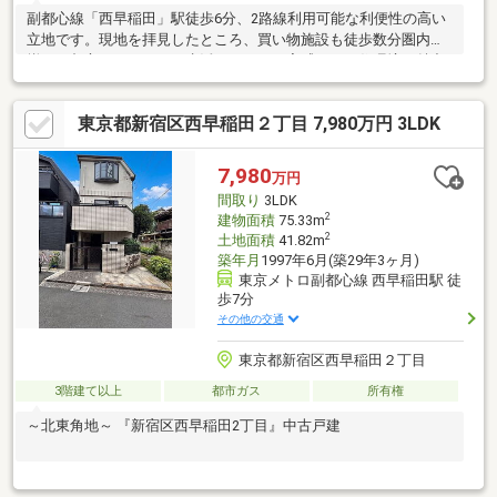
副都心線「西早稲田」駅徒歩6分、2路線利用可能な利便性の高い
立地です。現地を拝見したところ、買い物施設も徒歩数分圏内に
揃い、都心でありながら生活しやすさを実感できる住環境が魅力
的でした。
東京都新宿区西早稲田２丁目 7,980万円 3LDK
7,980
万円
間取り
3LDK
2
建物面積
75.33m
2
土地面積
41.82m
築年月
1997年6月(築29年3ヶ月)
東京メトロ副都心線 西早稲田駅 徒
歩7分
その他の交通
東京都新宿区西早稲田２丁目
3階建て以上
都市ガス
所有権
～北東角地～ 『新宿区西早稲田2丁目』中古戸建