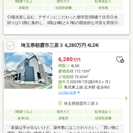
3階建て以上
都市ガス
駐車場あり
床暖房
浴室乾燥機
所有権
◇陽光差し込む、デザインにこだわった都市型3階建て住宅◇水
回りは1.2階に集約し、3階は8帖と6.7帖の開放的な洋室を実現◇
公道約6ｍに面した車庫付き物件のため駐車も安心◇令和7年築の
ため室内は大変お綺麗です
埼玉県朝霞市三原３ 6,280万円 4LDK
6,280
万円
間取り
4LDK
2
建物面積
112.12m
2
土地面積
72.62m
築年月
2023年7月(築3年2ヶ月)
東武東上線 志木駅 徒歩8分
その他の交通
埼玉県朝霞市三原３
3階建て以上
都市ガス
駐車場あり
駐車2台
床暖房
浴室乾燥機
「新築は手が出ないけど、築年数にはこだわりたい」「買い物に