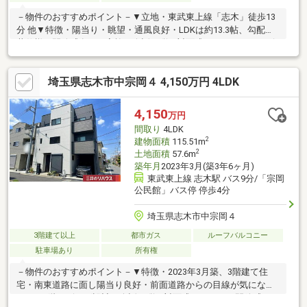
－物件のおすすめポイント－▼立地・東武東上線「志木」徒歩13
分 他▼特徴・陽当り・眺望・通風良好・LDKは約13.3帖、勾配天
井仕様で開放感有・ご家族の会話が弾む対面式キッチン・サービ
ススペースは約5.6帖、窓・収納付のため多目的に利用可能・車庫
有(車種による)▼設備・太陽熱の侵入を防ぎ、暖房熱を逃がしに
埼玉県志木市中宗岡４ 4,150万円 4LDK
くい複層ガラス・1・3階にトイレ有▼周辺環境・TAIRAYA朝霞三
原店 徒歩6分(約460m)・新座市立東北小学校 徒歩9分(約660m)■
ご希望の住まい探しをお手伝いします ━━━━━・・・物件の詳
4,150
万円
細・ご相談はお気軽にお問い合わせください。
間取り
4LDK
2
建物面積
115.51m
2
土地面積
57.6m
築年月
2023年3月(築3年6ヶ月)
東武東上線 志木駅 バス9分/「宗岡
公民館」バス停 停歩4分
埼玉県志木市中宗岡４
3階建て以上
都市ガス
ルーフバルコニー
駐車場あり
所有権
－物件のおすすめポイント－▼特徴・2023年3月築、3階建て住
宅・南東道路に面し陽当り良好・前面道路からの目線が気になり
にくい2階リビング設計・会話の弾む対面式キッチン・開放感あふ