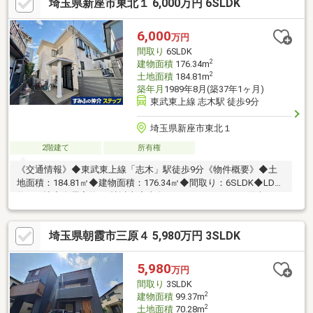
埼玉県新座市東北１ 6,000万円 6SLDK
南面に複数バルコニー■各階にトイレ・洗面化粧台■リビングには
明るく陽が射すトップライト■２階洋室には吹き抜けと梯子での
ぼるロフト有り■駐車スペース有り■西側前面道路＋東側にも通路
6,000
万円
があり、陽当たり・通風良好♪■東武東上線急行停車 「志木」
間取り
6SLDK
駅 徒歩９分の好立地
2
建物面積
176.34m
2
土地面積
184.81m
築年月
1989年8月(築37年1ヶ月)
東武東上線 志木駅 徒歩9分
埼玉県新座市東北１
2階建て
所有権
《交通情報》◆東武東上線「志木」駅徒歩9分《物件概要》◆土
地面積：184.81㎡◆建物面積：176.34㎡◆間取り：6SLDK◆LDK
約20.0帖◆全居室約6.0帖以上◆南向きバルコニーのため陽当たり
良好◆納戸がございますので、収納スペースも豊富です。 ＜ラ
イフインフォメーション＞●ファミリーマート新座東北一丁目
埼玉県朝霞市三原４ 5,980万円 3SLDK
店 約160ｍ 徒歩2分●オーケー新座北野店 約450ｍ 徒歩6分●
アイン新座店 約200ｍ 徒歩3分●トモズ志木店 約580ｍ 徒歩
8分●エコスＴＡＩＲＡＹＡ志木店 約460ｍ 徒歩6分●島忠新座
5,980
万円
店 約490ｍ 徒歩7分
間取り
3SLDK
2
建物面積
99.37m
2
土地面積
70.28m