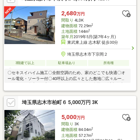
レンダーから見学日設定していただけます」そのほか気になるこ
となどもぜひこの機会に聞いていただければと思います♪
2,680
万円
間取り
4LDK
2
建物面積
72.29m
2
土地面積
144m
築年月
2019年5月(築7年4ヶ月)
東武東上線 志木駅 徒歩30分
埼玉県志木市下宗岡２
3階建て以上
駐車場あり
所有権
〇セキスイハイム施工〇全館空調のため、家のどこでも快適〇オ
ール電化・ソーラー付〇40坪以上の広々とした敷地〇広々ルーフ
バルコニー〇大きい庭のため、BBQもオススメ〇国の鑑定評価額
3700万円のため、お買い得な価格となっております
埼玉県志木市柏町６ 5,000万円 3K
5,000
万円
間取り
3K
2
建物面積
84.04m
2
土地面積
57.27m