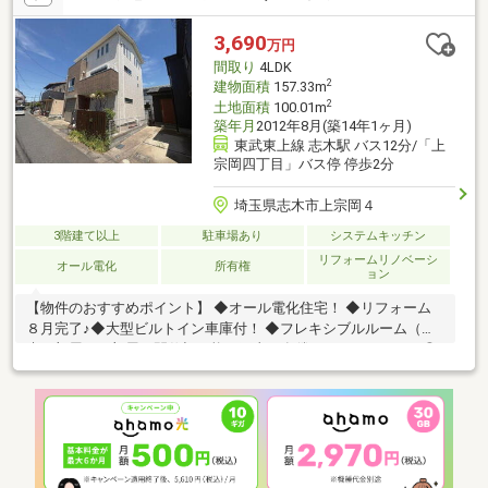
舗的な使い方も視野に入れられます（用途はご相談ください）。
上部には約11.57m2のロフトがあり、収納はもちろん、趣味部屋
3,690
万円
や子どもの遊びスペースなど、多様な使い方が可能です。
間取り
4LDK
2
建物面積
157.33m
2
土地面積
100.01m
築年月
2012年8月(築14年1ヶ月)
東武東上線 志木駅 バス12分/「上
宗岡四丁目」バス停 停歩2分
埼玉県志木市上宗岡４
3階建て以上
駐車場あり
システムキッチン
リフォームリノベーシ
オール電化
所有権
ョン
【物件のおすすめポイント】 ◆オール電化住宅！ ◆リフォーム
８月完了♪◆大型ビルトイン車庫付！ ◆フレキシブルルーム（将
来１部屋を２部屋に間仕切可能（工事は有償となります））！◎
スーパーやコンビニ等近くて便利な立地♪□宗岡小学校 □宗岡中
学校 【特別成約特典】 ＼ エアコン6帖用「１台」プレゼント！ ／
《お問合せは３パターン♪》①【資料請求】オレンジボタンより
②【見学予約】赤いボタンより③【お電話（即対応）】＞＞
048-475-8328 ※「SUUMOを見た」と伝えるとスムーズです♪お
気軽にお問合せ下さい♪☆当社HPで詳しい詳細公開中！▼下の関