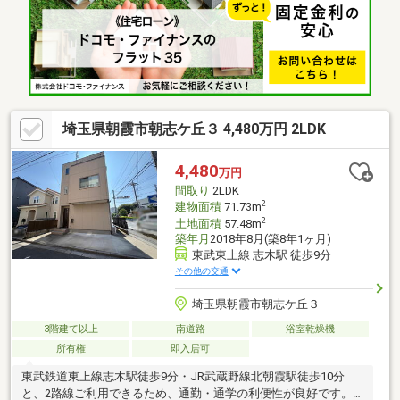
埼玉県朝霞市朝志ケ丘３ 4,480万円 2LDK
4,480
万円
間取り
2LDK
2
建物面積
71.73m
2
土地面積
57.48m
築年月
2018年8月(築8年1ヶ月)
東武東上線 志木駅 徒歩9分
その他の交通
埼玉県朝霞市朝志ケ丘３
3階建て以上
南道路
浴室乾燥機
所有権
即入居可
東武鉄道東上線志木駅徒歩9分・JR武蔵野線北朝霞駅徒歩10分
と、2路線ご利用できるため、通勤・通学の利便性が良好です。南