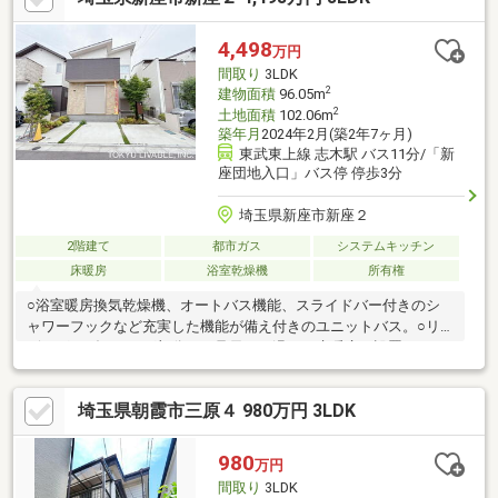
いの購入にかかわる住宅ローン【フラット35】・【家電販売】・
【家具販売】・【保険の見直し】等におせっかいをする会社で
4,498
万円
す！
間取り
3LDK
2
建物面積
96.05m
2
土地面積
102.06m
築年月
2024年2月(築2年7ヶ月)
東武東上線 志木駅 バス11分/「新
座団地入口」バス停 停歩3分
埼玉県新座市新座２
2階建て
都市ガス
システムキッチン
床暖房
浴室乾燥機
所有権
○浴室暖房換気乾燥機、オートバス機能、スライドバー付きのシ
ャワーフックなど充実した機能が備え付きのユニットバス。○リ
ビング・ダイニング部分には足元から温まる床暖房が設置されて
います。○須田整形外科（内科）…徒歩3分（約205m）○Big-A新座
団地店…徒歩4分（約310m）○三角公園…徒歩5分（約395m）○新
埼玉県朝霞市三原４ 980万円 3LDK
座団地内郵便局…徒歩6分（約475m）○新座警察署新座団地交番…
徒歩7分（約485m）○ガスト新座一丁目店…徒歩7分（約530m）○
ローソン志木ニュータウン店…徒歩9分（約645m）○新座小学校…
980
万円
徒歩5分（約390m）○第四中学校…徒歩7分（約515m）
間取り
3LDK