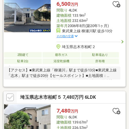
6,500
万円
間取り
4LDK
2
建物面積
133.9m
2
土地面積
232.63m
築年月
2006年8月(築20年1ヶ月)
東武東上線 柳瀬川駅 徒歩13分
その他の交通
埼玉県志木市柏町２
2階建て
都市ガス
駐車場あり
駐車2台
浴室乾燥機
所有権
【アクセス】■東武東上線「柳瀬川」駅まで徒歩13分■東武東上線
「志木」駅まで徒歩20分【セールスポイント】■土地面積：
232.63㎡（70.37坪） 建築面積：133.90㎡（40.50坪）■用途地
域：第一種低層住居専用地域■2006年8月築■間取り：4LLDDKK
二世帯向き■施工会社：旭化成ホームズ■バルコニー付カーポート
埼玉県志木市柏町５ 7,480万円 6LDK
2台分（車種による）■バイクガレージ
7,480
万円
間取り
6LDK
2
建物面積
139.67m
2
土地面積
226.57m