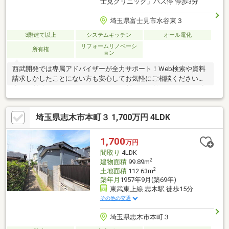
士見クリニック」バス停 停歩3分
埼玉県富士見市水谷東３
3階建て以上
システムキッチン
オール電化
リフォームリノベーシ
所有権
ョン
西武開発では専属アドバイザーが全力サポート！Web検索や資料
請求しかしたことにない方も安心してお気軽にご相談ください。
◆Web検索ではカバーしきれないご要望にもお答えできます！◆
ホームページ未掲載物件や当社でしか扱っていない物件からも厳
選してオススメ物件をご紹介！◆アドバイザー全員が損害保険募
埼玉県志木市本町３ 1,700万円 4LDK
集人資格保持者アフターフォローもおまかせください！◆お住ま
いの購入にかかわる住宅ローン【フラット35】・【家電販売】・
【家具販売】・【保険の見直し】等におせっかいをする会社で
1,700
万円
す！
間取り
4LDK
2
建物面積
99.89m
2
土地面積
112.63m
築年月
1957年9月(築69年)
東武東上線 志木駅 徒歩15分
その他の交通
埼玉県志木市本町３