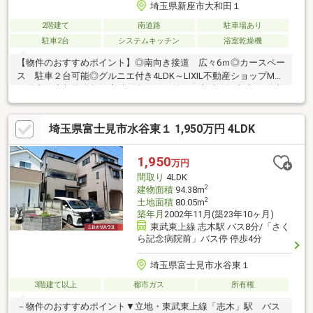
埼玉県新座市大和田１
2階建て
南道路
駐車場あり
駐車2台
システムキッチン
浴室乾燥機
【物件のおすすめポイント】◎南向き接道 広々6ｍ◎カースペー
ス 駐車２台可能◎グルニエ付き4LDK～LIXIL不動産ショップMK
不動産～◆契約件数の実績が多いから値引き交渉が得意◆お引渡
し後も末永くお付き合いください◆リクシル不動産ショップなら
ではのリフォーム工事も行っていますので、購入時に伴うオプシ
埼玉県富士見市水谷東１ 1,950万円 4LDK
ョン工事もお安くご提供可能です♪（網戸、カーテンレール、フロ
アコーティング、エアコン等）その他、引越し時の不用品の回収
などなんでもお任せください！
1,950
万円
間取り
4LDK
2
建物面積
94.38m
2
土地面積
80.05m
築年月
2002年11月(築23年10ヶ月)
東武東上線 志木駅 バス8分/「さく
ら記念病院前」バス停 停歩4分
埼玉県富士見市水谷東１
3階建て以上
都市ガス
所有権
－物件のおすすめポイント▼立地・東武東上線「志木」駅 バス