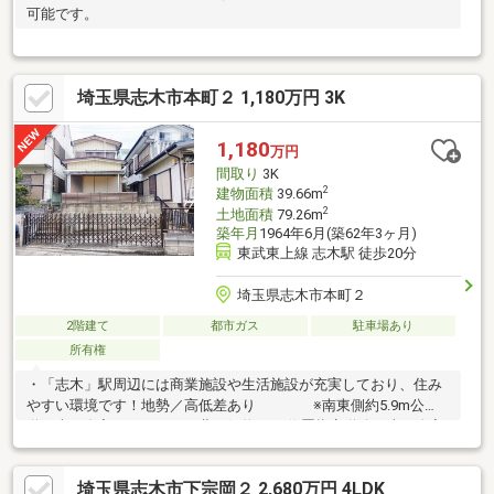
可能です。
埼玉県志木市本町２ 1,180万円 3K
1,180
万円
間取り
3K
2
建物面積
39.66m
2
土地面積
79.26m
築年月
1964年6月(築62年3ヶ月)
東武東上線 志木駅 徒歩20分
埼玉県志木市本町２
2階建て
都市ガス
駐車場あり
所有権
・「志木」駅周辺には商業施設や生活施設が充実しており、住み
やすい環境です！地勢／高低差あり ※南東側約5.9m公
道：車両進入可 北西側約4.0m位置指定道路：車両進入
不可駐車スペース／有 ※車種による※建物面積について増築未登
記部分有※上水道について引込位置が確認できていないため、第
埼玉県志木市下宗岡２ 2,680万円 4LDK
三者所有地を経由して引き込んでいる可能性があります「見学カ