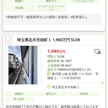
2階建て
都市ガス
システムキッチン
リフォームリノベーシ
所有権
ョン
※再建築不可（建築基準法上の道路に未接道）※駐車場なし
埼玉県志木市柏町１ 1,980万円 5LDK
1,980
万円
間取り
5LDK
2
建物面積
92.74m
2
土地面積
98.46m
築年月
1968年6月(築58年3ヶ月)
東武東上線 志木駅 バス10分/「市
場坂上」バス停 停歩5分
埼玉県志木市柏町１
2階建て
都市ガス
所有権
即入居可
志木市柏町1丁目の戸建のご紹介です。築年数は経過しております