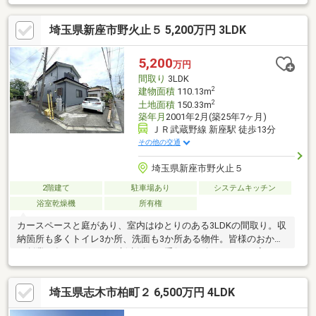
れるルーフバルコニー付・南東向きバルコニーは3か所有・全居室
や玄関などに収納スペース付▼設備・1・2階にトイレ▼周辺環
埼玉県新座市野火止５ 5,200万円 3LDK
境・志木市立宗岡小学校 徒歩5分(約330m)・ヤオコー志木宗岡店
徒歩6分(約450m)※建物面積に車庫面積12.66平米含む※角地緩和
(70％)■ ご希望の住まい探しをお手伝いします ━━━━━・・・
5,200
万円
物件の詳細・ご相談はお気軽にお問い合わせください。
間取り
3LDK
2
建物面積
110.13m
2
土地面積
150.33m
築年月
2001年2月(築25年7ヶ月)
ＪＲ武蔵野線 新座駅 徒歩13分
その他の交通
埼玉県新座市野火止５
2階建て
駐車場あり
システムキッチン
浴室乾燥機
所有権
カースペースと庭があり、室内はゆとりのある3LDKの間取り。収
納箇所も多くトイレ3か所、洗面も3か所ある物件。皆様のおかげ
で創業54年！これからも新生活のお手伝いを致します。お客さま
目線で対応させていただきますので安心してご相談ください。お
問合せお待ちしております。
埼玉県志木市柏町２ 6,500万円 4LDK