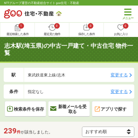
NTTグループ運営の不動産総合サイト goo住宅・不動産
1
0
0
0
最近検索した条件
最近見た物件
保存した条件
お気に入り
志木駅(埼玉県)の中古一戸建て・中古住宅 物件一
覧
駅
変更する
東武鉄道東上線/志木
条件
変更する
指定なし
新着メールを受
検索条件を保存
アプリで探す
取る
239
件
が該当しました。