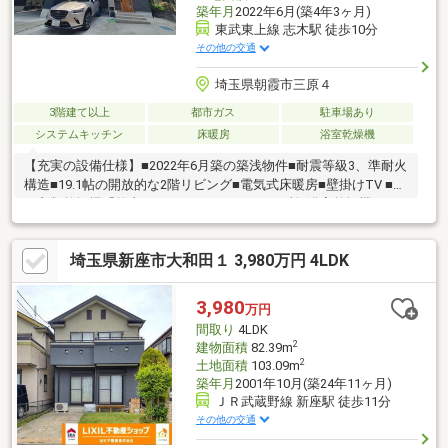
築年月
2022年6月(築4年3ヶ月)
東武東上線 志木駅 徒歩10分
その他の交通
埼玉県朝霞市三原４
3階建て以上
都市ガス
駐車場あり
システムキッチン
床暖房
浴室乾燥機
【充実の設備仕様】■2022年6月築の築浅物件■耐震等級3、準耐火
構造■19.1帖の開放的な2階リビング■電気式床暖房■壁掛けTV ■ガ
ス衣類乾燥機「乾太くん」■ホスクリーン2カ所■浴室乾燥機■キャ
ビネット付洗面化粧台■食洗機・浄水器一体型システムキッチン
(タッチレス水栓)■備付カップボード■シューズクローク■リビング
埼玉県新座市大和田１ 3,980万円 4LDK
収納■ウォークインクローゼット2カ所■1階洋室プロジェクター用
クロス■玄関電子キー「現在居住中ですが、室内ご見学可能で
す」見学カレンダーからご希望の見学日をご設定いただけます。
3,980
万円
どうぞお気軽にお問い合わせくださいませ。
間取り
4LDK
2
建物面積
82.39m
2
土地面積
103.09m
築年月
2001年10月(築24年11ヶ月)
ＪＲ武蔵野線 新座駅 徒歩11分
その他の交通