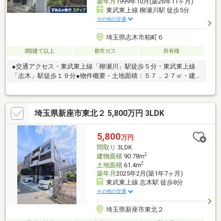
築年月
1999年10月(築26年11ヶ月)
東武東上線 柳瀬川駅 徒歩5分
その他の交通
埼玉県志木市柏町６
3階建て以上
都市ガス
所有権
●交通アクセス・東武東上線「柳瀬川」駅徒歩５分・東武東上線
「志木」駅徒歩１９分●物件概要・土地面積：５７．２７㎡・建
物面積：１階 ３３．９５㎡、２階 ３６．４３㎡ ３階１３．
６６㎡・築年月：平成１１年１０月・構造：木造スレート葺３階
建
埼玉県新座市東北２ 5,800万円 3LDK
5,800
万円
間取り
3LDK
2
建物面積
90.78m
2
土地面積
61.4m
築年月
2025年2月(築1年7ヶ月)
東武東上線 志木駅 徒歩8分
その他の交通
埼玉県新座市東北２