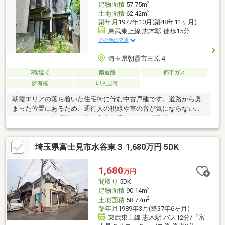
2
建物面積
57.75m
2
土地面積
62.42m
築年月
1977年10月(築48年11ヶ月)
東武東上線 志木駅 徒歩15分
その他の交通
埼玉県朝霞市三原４
2階建て
南道路
都市ガス
所有権
即入居可
朝霞エリアの落ち着いた住宅街に佇む中古戸建です。道路から奥
まった位置にあるため、通行人の視線や車の音が気にならないプ
ライベートな住環境が魅力！室内は手付かずの現状渡しとなり多
少修繕が必要ですが、南向きの大きな窓から差し込むたっぷりの
自然光は新築にも負けない財産です。ゼロから自分好みの空間に
埼玉県富士見市水谷東３ 1,680万円 5DK
大改造したい方にイチオシのキャンバス物件です。
1,680
万円
間取り
5DK
2
建物面積
90.14m
2
土地面積
58.77m
築年月
1989年3月(築37年6ヶ月)
東武東上線 志木駅 バス12分/「富