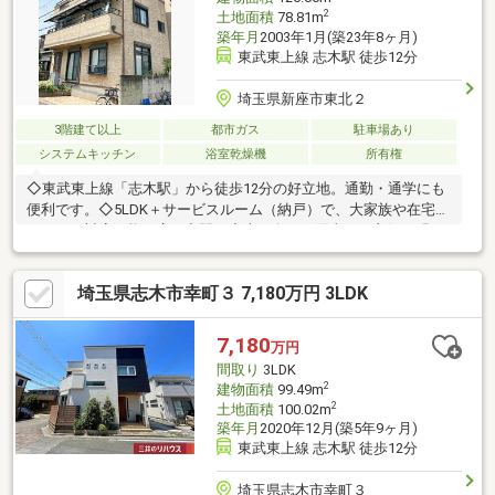
2
土地面積
78.81m
築年月
2003年1月(築23年8ヶ月)
東武東上線 志木駅 徒歩12分
埼玉県新座市東北２
3階建て以上
都市ガス
駐車場あり
システムキッチン
浴室乾燥機
所有権
◇東武東上線「志木駅」から徒歩12分の好立地。通勤・通学にも
便利です。◇5LDK＋サービスルーム（納戸）で、大家族や在宅ワ
ークにも対応可能な広々空間。◇南西向きで陽当たり良好、明る
く快適な住まいです。◇浴室乾燥機付きで、雨の日のお洗濯も安
心。◇各居室に収納スペースを完備。すっきりとした暮らしが叶
埼玉県志木市幸町３ 7,180万円 3LDK
います。◇トイレは2箇所あり、忙しい朝も快適に。◇スーパー
まで徒歩10分以内で、毎日の買い物もラクラク！ご質問やご相談
などございましたら、お気軽にお問い合わせください！
7,180
万円
間取り
3LDK
2
建物面積
99.49m
2
土地面積
100.02m
築年月
2020年12月(築5年9ヶ月)
東武東上線 志木駅 徒歩12分
埼玉県志木市幸町３