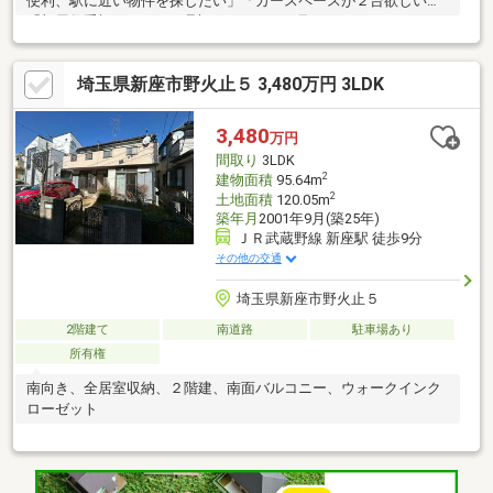
便利、駅に近い物件を探したい」「カースペースが２台欲しい」
「部屋数重視！５LDKが理想だがなかなか見つからない」そんな
お客様に是非おススメです。■3階洋室は壁で仕切り５LDKへ変更
可能（別途費用がかかります）■北東角地につき、陽当たり・通
埼玉県新座市野火止５ 3,480万円 3LDK
風良好♪■カースペース１台分は駐輪場、バイク置場としても便利
です■リビングダイニングには床暖房■WIC、パントリー、土間収
納■リビングフロアに洗面室・浴室■東武東上線急行停車 「志
3,480
万円
木」駅 徒歩８分■JR武蔵野線「北朝霞」駅 徒歩１２分
間取り
3LDK
2
建物面積
95.64m
2
土地面積
120.05m
築年月
2001年9月(築25年)
ＪＲ武蔵野線 新座駅 徒歩9分
その他の交通
埼玉県新座市野火止５
2階建て
南道路
駐車場あり
所有権
南向き、全居室収納、２階建、南面バルコニー、ウォークインク
ローゼット