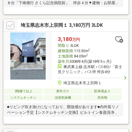
８分「下南畑行 さくら記念病院前」 停歩４分▼建物・お部屋の
特徴・全居室６畳以上の４ＬＤＫ・南西向きにある大きな窓から
日差しが入るＬＤＫ・南東バルコニーにつき日当たり良好・カー
スペース有（車種による）▼設備・窓があり、換気しやすく明る
埼玉県志木市上宗岡１ 3,180万円 3LDK
い浴室・洗面所・床下収納庫２か所あり・全居室収納・収納充実
▼周辺環境・富士見市立水谷東小学校まで約７６０ｍ（徒歩１０
分）・周辺は緑が多く、住環境良好■ご希望の住まい探しをお手
3,180
万円
伝いします━━━━━・・・物件の詳細・ご相談はお気軽にお問
間取り
3LDK
い合わせください。
2
建物面積
115.92m
2
土地面積
84.05m
築年月
2008年4月(築18年5ヶ月)
東武東上線 志木駅 バス8分/「富士
見クリニック」バス停 停歩4分
埼玉県志木市上宗岡１
3階建て以上
都市ガス
駐車場あり
システムキッチン
浴室乾燥機
所有権
■リビング吹き抜けになっており、開放感があります■内外装リノ
ベーション予定【システムキッチン交換】ビルトイン食器洗浄乾
燥機付【ユニットバス交換】 快適なバスタイムを過ごせる浴室暖
房換気乾燥機付【水回り一新】トイレ一式交換・洗面化粧台交換
【外装リフレッシュ】 外壁高圧洗浄【全居室2面採光】 通風良好