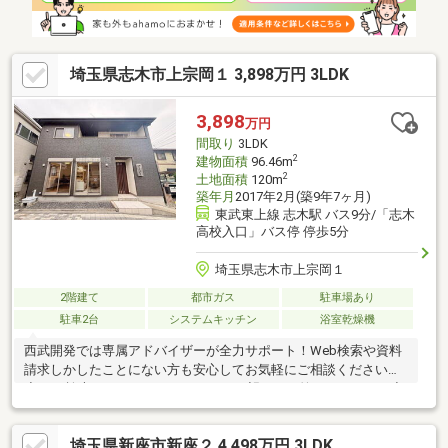
連リンクより
埼玉県志木市上宗岡１ 3,898万円 3LDK
3,898
万円
間取り
3LDK
2
建物面積
96.46m
2
土地面積
120m
築年月
2017年2月(築9年7ヶ月)
東武東上線 志木駅 バス9分/「志木
高校入口」バス停 停歩5分
埼玉県志木市上宗岡１
2階建て
都市ガス
駐車場あり
駐車2台
システムキッチン
浴室乾燥機
西武開発では専属アドバイザーが全力サポート！Web検索や資料
請求しかしたことにない方も安心してお気軽にご相談ください。
◆Web検索ではカバーしきれないご要望にもお答えできます！◆
ホームページ未掲載物件や当社でしか扱っていない物件からも厳
選してオススメ物件をご紹介！◆アドバイザー全員が損害保険募
埼玉県新座市新座２ 4,498万円 3LDK
集人資格保持者アフターフォローもおまかせください！◆お住ま