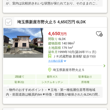
が、室内は比較的きれいな状態が保たれており、そのままのご利
用もご検討いただけます。リフォームやDIYを前提に自分好みに仕
上げたい方に適した一件です。◆スーパー徒歩圏内◆小学校まで
約13分◆バス停まで徒歩5分生活利便性も良好で、前面道路は私
埼玉県新座市野火止５ 4,650万円 6LDK
道のため交通量も少なめです。現況建物の活用に加え、土地とし
てのご利用や建て替え用地としてのご検討も可能です。ぜひ現地
をご確認ください。※増築履歴があり、1階・2階ともに未登記部
4,650
万円
分がございます。また、建物には多少の傾きが見受けられます。
間取り
6LDK
現況でのお引渡しとなります。
2
建物面積
140.98m
2
土地面積
179.1m
築年月
1999年10月(築26年11ヶ月)
ＪＲ武蔵野線 新座駅 徒歩15分
その他の交通
埼玉県新座市野火止５
2階建て
都市ガス
駐車場あり
駐車2台
システムキッチン
所有権
－物件のおすすめポイント－▼立地・第一種低層住居専用地域
内・前面道路は幅員約6m▼特徴・部屋数が確保された6LDKの間
取り・LDKを含む6室が南西側に面し陽当り良好・会話が弾む対面
式キッチン、床下収納・勝手口有・玄関横に和室約8帖を配置、客
間など多用途に活用可能・窓付の納戸を設置・玄関・1階ホールは