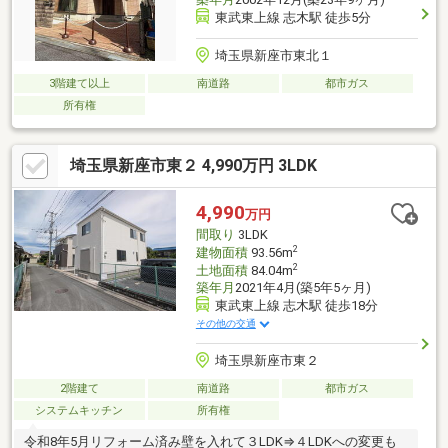
東武東上線 志木駅 徒歩5分
埼玉県新座市東北１
3階建て以上
南道路
都市ガス
所有権
埼玉県新座市東２ 4,990万円 3LDK
4,990
万円
間取り
3LDK
2
建物面積
93.56m
2
土地面積
84.04m
築年月
2021年4月(築5年5ヶ月)
東武東上線 志木駅 徒歩18分
その他の交通
埼玉県新座市東２
2階建て
南道路
都市ガス
システムキッチン
所有権
令和8年5月リフォーム済み壁を入れて３LDK⇒４LDKへの変更も