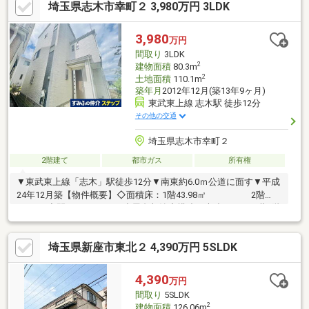
埼玉県志木市幸町２ 3,980万円 3LDK
で心地よい住環境【嬉しい特典】 新生活をすぐに始められる「家
具・全居室LED照明器具」設置予定
3,980
万円
間取り
3LDK
2
建物面積
80.3m
2
土地面積
110.1m
築年月
2012年12月(築13年9ヶ月)
東武東上線 志木駅 徒歩12分
その他の交通
埼玉県志木市幸町２
2階建て
都市ガス
所有権
▼東武東上線「志木」駅徒歩12分▼南東約6.0ｍ公道に面す▼平成
24年12月築【物件概要】◇面積床：1階43.98㎡ 2階
36.32㎡◇間り ：3LDK＋小屋裏収納◇構造：木造スレート葺2階
建
埼玉県新座市東北２ 4,390万円 5SLDK
4,390
万円
間取り
5SLDK
2
建物面積
126.06m