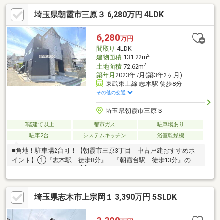
埼玉県朝霞市三原３ 6,280万円 4LDK
6,280
万円
間取り
4LDK
2
建物面積
131.22m
2
土地面積
72.62m
築年月
2023年7月(築3年2ヶ月)
東武東上線 志木駅 徒歩8分
その他の交通
埼玉県朝霞市三原３
3階建て以上
都市ガス
駐車場あり
駐車2台
システムキッチン
浴室乾燥機
■角地！駐車場2台可！【朝霞市三原3丁目 中古戸建おすすめポ
イント】①『志木駅 徒歩8分』 『朝霞台駅 徒歩13分』の駅
近物件！2路線利用可能②スーパー、コンビニ、ドラッグストア
等、周辺環境充実③車は駐車2台可能！④4ＬＤＫの間取りに加
え、3階の洋室は仕切ることでもう1部屋増やせる仕様！
埼玉県志木市上宗岡１ 3,390万円 5SLDK