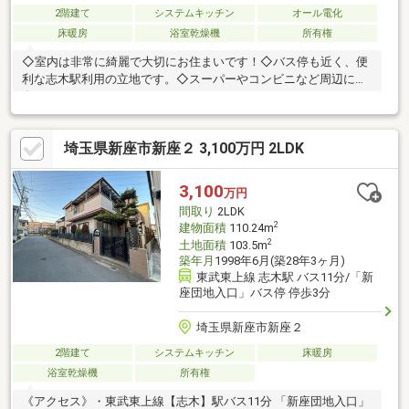
2階建て
システムキッチン
オール電化
床暖房
浴室乾燥機
所有権
◇室内は非常に綺麗で大切にお住まいです！◇バス停も近く、便
利な志木駅利用の立地です。◇スーパーやコンビニなど周辺に点
在しております。
埼玉県新座市新座２ 3,100万円 2LDK
3,100
万円
間取り
2LDK
2
建物面積
110.24m
2
土地面積
103.5m
築年月
1998年6月(築28年3ヶ月)
東武東上線 志木駅 バス11分/「新
座団地入口」バス停 停歩3分
埼玉県新座市新座２
2階建て
システムキッチン
床暖房
浴室乾燥機
所有権
《アクセス》・東武東上線【志木】駅バス11分 「新座団地入口」