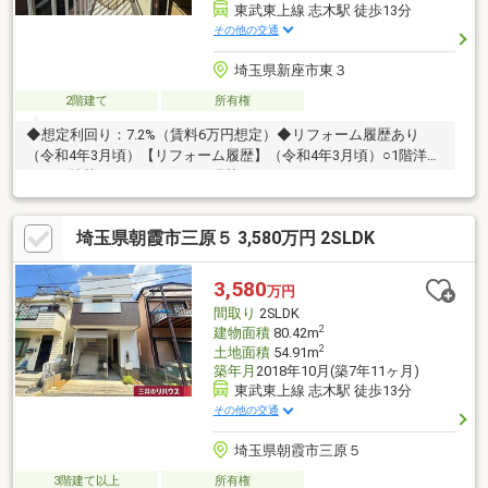
東武東上線 志木駅 徒歩13分
その他の交通
埼玉県新座市東３
2階建て
所有権
◆想定利回り：7.2%（賃料6万円想定）◆リフォーム履歴あり
（令和4年3月頃）【リフォーム履歴】（令和4年3月頃）○1階洋室
クロス貼替え、フローリング張替え
埼玉県朝霞市三原５ 3,580万円 2SLDK
3,580
万円
間取り
2SLDK
2
建物面積
80.42m
2
土地面積
54.91m
築年月
2018年10月(築7年11ヶ月)
東武東上線 志木駅 徒歩13分
その他の交通
埼玉県朝霞市三原５
3階建て以上
所有権