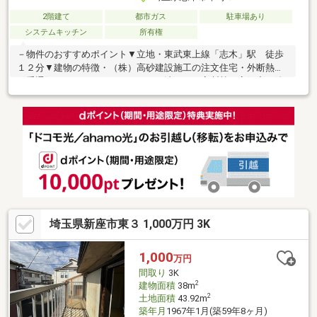
2階建て
都市ガス
駐車場あり
システムキッチン
所有権
－物件のおすすめポイント▼立地・東武東上線「志木」駅 徒歩
１２分▼建物の特徴・（株）高砂建設施工の注文住宅・外断熱・
二重通気（ソーラーサーキット）工法による高断熱・高気密、除
湿、外気清浄機能・カースペースあり（車種による）・前面道路
６．０ｍの南東・南西角地につき陽当り・通風良好・角度変更可
能な外付け電動ブラインドシャッター付▼お部屋の特徴・吹き抜
けがあり約２０．５帖の広々リビングダイニング・壁付けTVの後
ろ壁は一面エコカラット・収納に便利なロフト付▼設備・横幅
94cmのシンクで広々使える対面式キッチン・パントリー付・窓が
あり、換気しやすく明るい浴室・洗面所
埼玉県新座市東３ 1,000万円 3K
1,000
万円
間取り
3K
2
建物面積
38m
2
土地面積
43.92m
築年月
1967年1月(築59年8ヶ月)