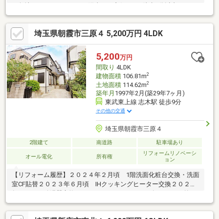
西角地になっているため、陽当りも良好です♪徒歩2分以内に、ス
ーパー・ドラッグストア・コンビニがあるため、忙しい日々の生
活も快適に過ごせる周辺環境です！駐車スペース1台分有！■■■周
埼玉県朝霞市三原４ 5,200万円 4LDK
辺環境■■■ドラッグ・エース朝志ヶ丘店まで70m 徒歩1分コモディ
イイダ北朝霞店まで140m 徒歩2分セブンイレブン朝霞朝志ヶ丘1
丁目店まで150m 徒歩2分
5,200
万円
間取り
4LDK
2
建物面積
106.81m
2
土地面積
114.62m
築年月
1997年2月(築29年7ヶ月)
東武東上線 志木駅 徒歩9分
その他の交通
埼玉県朝霞市三原４
2階建て
南道路
駐車場あり
リフォームリノベーシ
オール電化
所有権
ョン
【リフォーム履歴】２０２４年２月頃 1階洗面化粧台交換・洗面
室CF貼替２０２３年６月頃 IHクッキングヒーター交換２０２２
年８月頃 給湯器交換（エコキュート）２０１９年６月頃 外
壁、屋根塗装■ゆとりある間取りプラン■平成９年２月築 ２階建
ての邸宅■４部屋全て独立 部屋数重視の家族世帯にうってつけ■