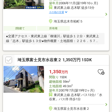
築年月
2006年11月(築19年10ヶ月)
東武東上線 志木駅 徒歩13分
その他の交通
埼玉県志木市柏町５
2階建て
所有権
●交通アクセス・東武東上線「柳瀬川」駅徒歩１２分・東武東上
線「志木」駅徒歩１３分●物件概要・土地面積：２２６．５７
㎡・建物面積：１階 ７３．４３㎡、２階 ６６．２４㎡・築年
月：平成１８年１１月・構造：木造かわらぶき２階建・間取り：
６ＬＤＫ
埼玉県富士見市水谷東２ 1,350万円 1SDK
1,350
万円
間取り
1SDK
2
建物面積
59m
2
土地面積
49.3m
築年月
2007年7月(築19年2ヶ月)
東武東上線 志木駅 バス13分/「水
谷東」バス停 停歩1分
埼玉県富士見市水谷東２