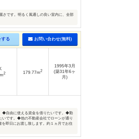
綺麗さです。明るく風通しの良い室内に、全部
をする
お問い合わせ(無料)
1995年3月
K
2
(築31年6ヶ
179.77m
2
6m
月)
。◆自由に使える資金を借りたいです。◆勤
たいです。◆他の不動産会社でローンが通り
書を即日にお渡し致します。約１ヵ月でお住