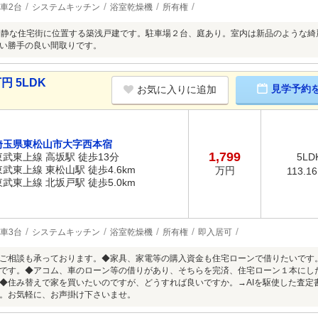
車2台
システムキッチン
浴室乾燥機
所有権
閑静な住宅街に位置する築浅戸建です。駐車場２台、庭あり。室内は新品のような
い勝手の良い間取りです。
円 5LDK
見学予約
お気に入りに追加
埼玉県東松山市大字西本宿
1,799
東武東上線 高坂駅 徒歩13分
5LD
東武東上線 東松山駅 徒歩4.6km
万円
113.1
東武東上線 北坂戸駅 徒歩5.0km
車3台
システムキッチン
浴室乾燥機
所有権
即入居可
ご相談も承っております。◆家具、家電等の購入資金も住宅ローンで借りたいです
です。◆アコム、車のローン等の借りがあり、そちらを完済、住宅ローン１本にし
◆住み替えで家を買いたいのですが、どうすれば良いですか。→AIを駆使した査定
。お気軽に、お声掛け下さいませ。