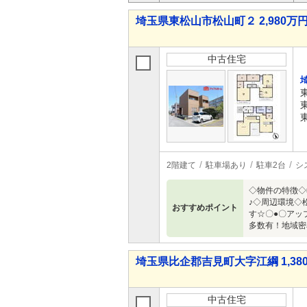
埼玉県東松山市松山町２ 2,980万円 
中古住宅
2階建て
駐車場あり
駐車2台
シ
◇物件の特徴◇
♪◇周辺環境◇
おすすめポイント
す☆〇●〇アッ
多数有！地域密
埼玉県比企郡吉見町大字江綱 1,380
中古住宅