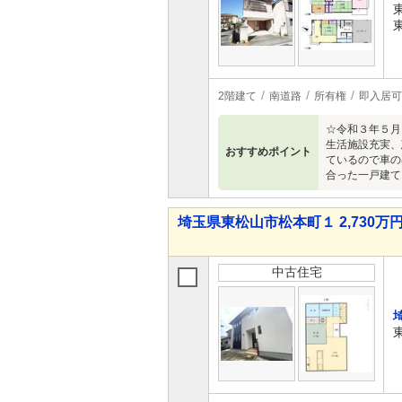
2階建て
南道路
所有権
即入居可
☆令和３年５月
生活施設充実、
おすすめポイント
ているので車の
合った一戸建て
埼玉県東松山市松本町１ 2,730万円 
中古住宅