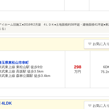
アイホーム旧施工●2016年2月築 4ＬＤＫ●土地面積約58坪超・建物面積41坪超●
よる）
お気に入
埼玉県東松山市幸町
298
東武東上線 東松山駅 徒歩9分
6D
東武東上線 高坂駅 徒歩3.5km
万円
75.2
東武東上線 森林公園駅 徒歩3.4km
4LDK
お気に入