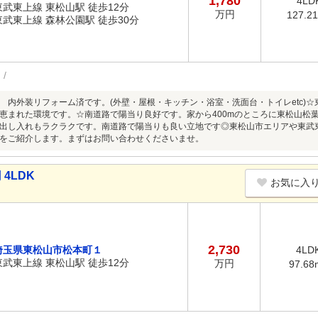
1,780
4LD
東武東上線 東松山駅 徒歩12分
万円
127.2
東武東上線 森林公園駅 徒歩30分
 内外装リフォーム済です。(外壁・屋根・キッチン・浴室・洗面台・トイレetc)☆
恵まれた環境です。☆南道路で陽当り良好です。家から400mのところに東松山松葉
出し入れもラクラクです。南道路で陽当りも良い立地です◎東松山市エリアや東武
をご紹介します。まずはお問い合わせくださいませ。
4LDK
お気に入
2,730
埼玉県東松山市松本町１
4LD
東武東上線 東松山駅 徒歩12分
万円
97.68