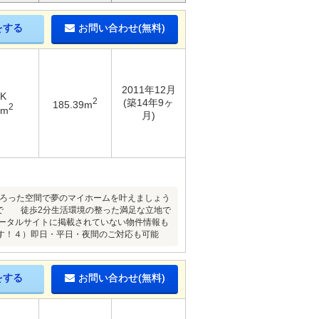
をする
お問い合わせ(無料)
2011年12月
DK
2
(築14年9ヶ
185.39m
2
8m
月)
んそろった空間で夢のマイホームを叶えましょう
で 徒歩2分生活環境の整った満足な立地で
ポータルサイトに掲載されていない物件情報も
す！４）即日・平日・夜間のご対応も可能
をする
お問い合わせ(無料)