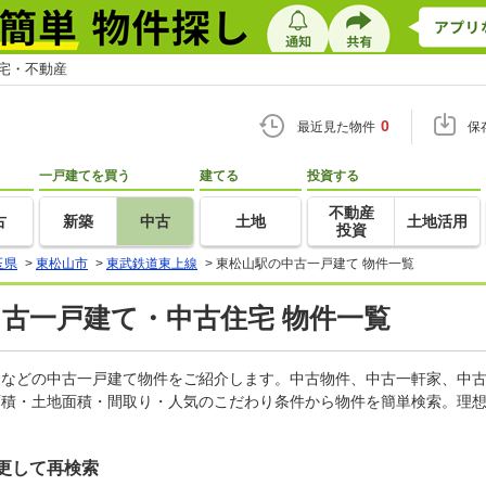
住宅・不動産
0
最近見た物件
保
一戸建てを買う
建てる
投資する
不動産
古
新築
中古
土地
土地活用
投資
玉県
>
東松山市
>
東武鉄道東上線
>
東松山駅の中古一戸建て 物件一覧
中古一戸建て・中古住宅 物件一覧
軒家などの中古一戸建て物件をご紹介します。中古物件、中古一軒家、中
面積・土地面積・間取り・人気のこだわり条件から物件を簡単検索。理想
更して再検索