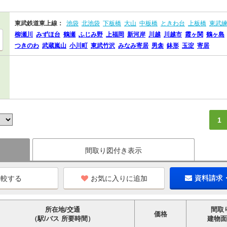
東武鉄道東上線：
池袋
北池袋
下板橋
大山
中板橋
ときわ台
上板橋
東武
柳瀬川
みずほ台
鶴瀬
ふじみ野
上福岡
新河岸
川越
川越市
霞ヶ関
鶴ヶ島
つきのわ
武蔵嵐山
小川町
東武竹沢
みなみ寄居
男衾
鉢形
玉淀
寄居
1
間取り図付き表示
お気に入りに追加
資料請求
所在地/交通
間取
価格
（駅/バス 所要時間）
建物面