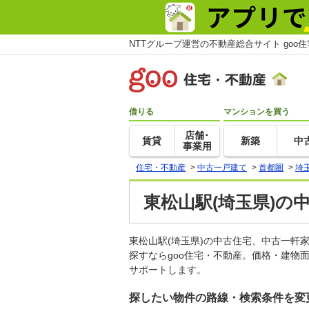
NTTグループ運営の不動産総合サイト goo
借りる
マンションを買う
店舗･
賃貸
新築
中
事業用
住宅・不動産
>
中古一戸建て
>
首都圏
>
埼
東松山駅(埼玉県)の
東松山駅(埼玉県)の中古住宅、中古一
探すならgoo住宅・不動産。価格・建物
サポートします。
探したい物件の路線・検索条件を変