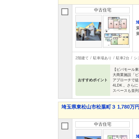
中古住宅
2階建て
駐車場あり
駐車2台
シ
【ビバモール東
大商業施設「ビ
おすすめポイント
アプローチで徒
4LDK 。さ
スペースも並列
埼玉県東松山市松葉町３ 1,780万円 
中古住宅