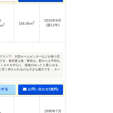
K
2015年9月
2
156.95m
2
(築11年)
8m
ッグストア、大型ホームセンターなどが揃う巨
境です。東武東上線「東松山」駅からも平坦な
々ＬＤＫを中心に、家族がゆったり暮らせる
ど安く抑えられるのも大きな魅力です 。カー
をする
お問い合わせ(無料)
1990年7月