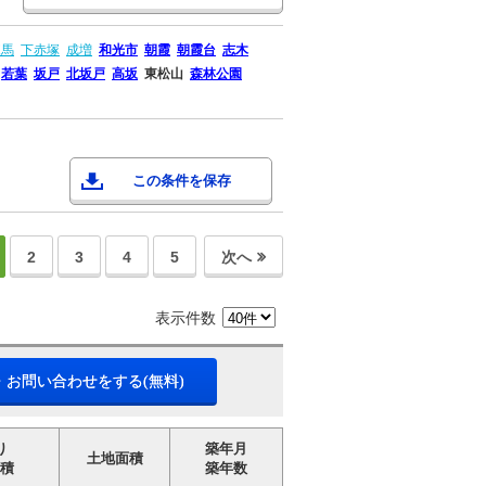
練馬
下赤塚
成増
和光市
朝霞
朝霞台
志木
若葉
坂戸
北坂戸
高坂
東松山
森林公園
この条件を保存
2
3
4
5
次へ
表示件数
・お問い合わせをする(無料)
り
築年月
土地面積
積
築年数