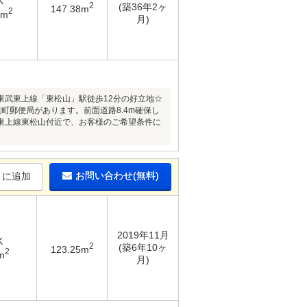
K
2
(築36年2ヶ
147.38m
2
1m
月)
東武東上線「東松山」駅徒歩12分の好立地☆
町郵便局があります。前面道路8.4m確保し
東上線東松山付近で、お客様のご希望条件に
お問い合わせ(無料)
りに追加
2019年11月
K
2
(築6年10ヶ
123.25m
2
m
月)