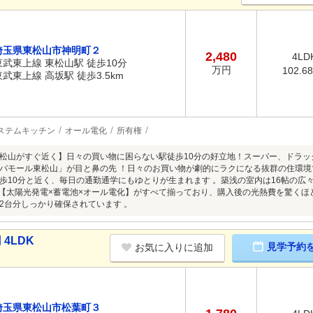
埼玉県東松山市神明町２
2,480
4LD
東武東上線 東松山駅 徒歩10分
万円
102.6
東武東上線 高坂駅 徒歩3.5km
ステムキッチン
オール電化
所有権
松山がすぐ近く】日々の買い物に困らない駅徒歩10分の好立地！スーパー、ドラ
バモール東松山」が目と鼻の先 ！日々のお買い物が劇的にラクになる抜群の住環
歩10分と近く、毎日の通勤通学にもゆとりが生まれます 。築浅の室内は16帖の広
らに【太陽光発電×蓄電池×オール電化】がすべて揃っており、購入後の光熱費を驚くほ
2台分しっかり確保されています 。
4LDK
見学予約
お気に入りに追加
埼玉県東松山市松葉町３