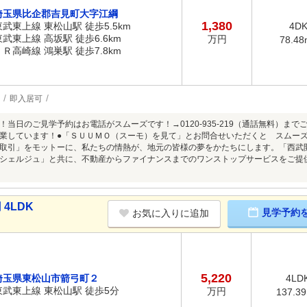
埼玉県比企郡吉見町大字江綱
1,380
東武東上線 東松山駅 徒歩5.5km
4D
東武東上線 高坂駅 徒歩6.6km
万円
78.48
ＪＲ高崎線 鴻巣駅 徒歩7.8km
即入居可
！当日のご見学予約はお電話がスムーズです！→0120-935-219（通話無料）ま
業しています！●「ＳＵＵＭＯ（スーモ）を見て」とお問合せいただくと スムー
取引」をモットーに、私たちの情熱が、地元の皆様の夢をかたちにします。「西武
シェルジュ」と共に、不動産からファイナンスまでのワンストップサービスをご提
4LDK
見学予約
お気に入りに追加
5,220
埼玉県東松山市箭弓町２
4LD
東武東上線 東松山駅 徒歩5分
万円
137.3