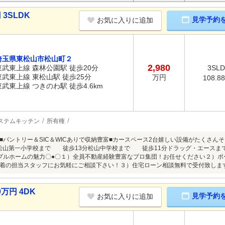
3SLDK
見学予約
お気に入りに追加
埼玉県東松山市松山町２
2,980
東武東上線 森林公園駅 徒歩20分
3SL
東武東上線 東松山駅 徒歩25分
万円
108.8
東武東上線 つきのわ駅 徒歩4.6km
ステムキッチン
所有権
■パントリー＆SIC＆WICありで収納豊富■カースペース2台嬉しい設備がたくさ
松山第一小学校まで 徒歩13分松山中学校まで 徒歩11分ドラッグ・エースま
プルホームの魅力〇●〇１）全員不動産経験豊富なプロ集団！お任せください２）
着の担当スタッフにお気軽にご相談下さい！３）住宅ローン相談無料で受付致しま
万円 4DK
見学予約
お気に入りに追加