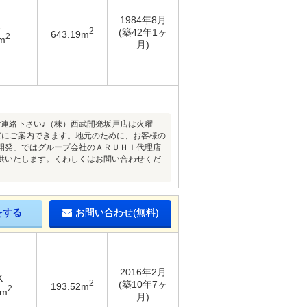
1984年8月
K
2
(築42年1ヶ
643.19m
2
m
月)
でご連絡下さい♪（株）西武開発坂戸店は火曜
ズにご案内できます。地元のために、お客様の
開発」ではグループ会社のＡＲＵＨＩ代理店
供いたします。くわしくはお問い合わせくだ
をする
お問い合わせ(無料)
2016年2月
K
2
(築10年7ヶ
193.52m
2
9m
月)