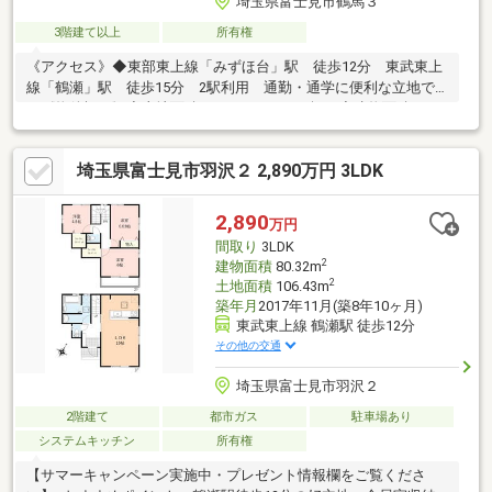
埼玉県富士見市鶴馬３
3階建て以上
所有権
《アクセス》◆東部東上線「みずほ台」駅 徒歩12分 東武東上
線「鶴瀬」駅 徒歩15分 2駅利用 通勤・通学に便利な立地で
す《物件概要》◆土地面積：56.13㎡（16.97坪）◆建物面積：
71.20㎡（21.53坪）◆カースペースあり（車種による） 駐車場
完備で、お車をお持ちのファミリーにも安心◆北側公道5.3ｍに接
埼玉県富士見市羽沢２ 2,890万円 3LDK
道 車の出し入れや生活導線もしやすくなっております◆全居室
6畳以上
2,890
万円
間取り
3LDK
2
建物面積
80.32m
2
土地面積
106.43m
築年月
2017年11月(築8年10ヶ月)
東武東上線 鶴瀬駅 徒歩12分
その他の交通
埼玉県富士見市羽沢２
2階建て
都市ガス
駐車場あり
システムキッチン
所有権
【サマーキャンペーン実施中・プレゼント情報欄をご覧くださ