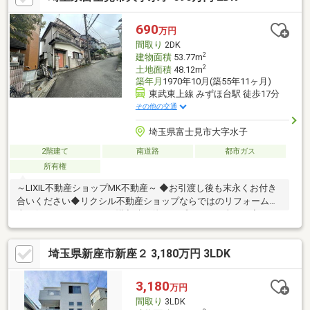
す。◆高台につきバルコニーからの眺望良好です◎◆徒歩圏内に
商業施設が充実したお買い物便利な住環境です！「見学カレンダ
690
万円
ーから見学日設定していただけます」そのほか気になることなど
間取り
2DK
もぜひこの機会に聞いていただければと思います♪
2
建物面積
53.77m
2
土地面積
48.12m
築年月
1970年10月(築55年11ヶ月)
東武東上線 みずほ台駅 徒歩17分
その他の交通
埼玉県富士見市大字水子
2階建て
南道路
都市ガス
所有権
～LIXIL不動産ショップMK不動産～ ◆お引渡し後も末永くお付き
合いください◆リクシル不動産ショップならではのリフォーム工
事も行っていますので、購入時に伴うオプション工事もお安くご
提供可能です♪（網戸、カーテンレール、フロアコーティング、エ
アコン等） その他、引越し時の不用品の回収などなんでもお任せ
埼玉県新座市新座２ 3,180万円 3LDK
ください！
3,180
万円
間取り
3LDK