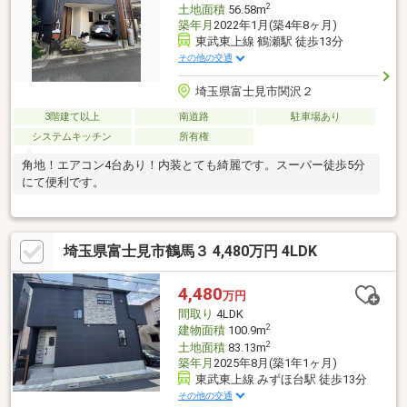
2
土地面積
56.58m
築年月
2022年1月(築4年8ヶ月)
東武東上線 鶴瀬駅 徒歩13分
その他の交通
埼玉県富士見市関沢２
3階建て以上
南道路
駐車場あり
システムキッチン
所有権
角地！エアコン4台あり！内装とても綺麗です。スーパー徒歩5分
にて便利です。
埼玉県富士見市鶴馬３ 4,480万円 4LDK
4,480
万円
間取り
4LDK
2
建物面積
100.9m
2
土地面積
83.13m
築年月
2025年8月(築1年1ヶ月)
東武東上線 みずほ台駅 徒歩13分
その他の交通