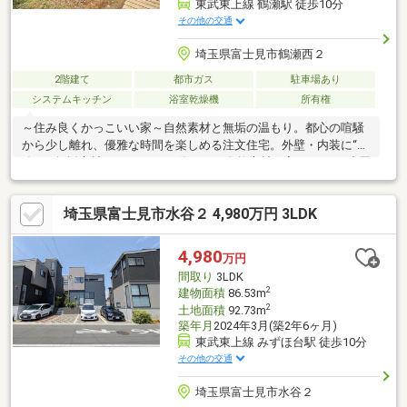
東武東上線 鶴瀬駅 徒歩10分
その他の交通
埼玉県富士見市鶴瀬西２
2階建て
都市ガス
駐車場あり
システムキッチン
浴室乾燥機
所有権
～住み良くかっこいい家～自然素材と無垢の温もり。都心の喧騒
から少し離れ、優雅な時間を楽しめる注文住宅。外壁・内装に“漆
喰”と“無垢素材”をふんだんに使った、自然素材の家。2LDK＋小屋
裏収納で、2～3人暮らしにちょうどいい間取り。大きなパントリ
ーやウォークスルークローゼットなど、収納も豊富。南面の庭は
埼玉県富士見市水谷２ 4,980万円 3LDK
前面が畑のため眺望・陽当たり良好。玄関には大型のシューズク
ローク、宅配BOXもあり、住みやすさにも配慮された一軒です。■
土地面積約45坪 ■樹脂サッシ採用■充実した収納■小学校近く子
4,980
万円
育て環境良好ご内覧予約・資料の請求はお気軽にお問合せくださ
間取り
3LDK
い。
2
建物面積
86.53m
2
土地面積
92.73m
築年月
2024年3月(築2年6ヶ月)
東武東上線 みずほ台駅 徒歩10分
その他の交通
埼玉県富士見市水谷２