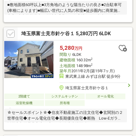
■敷地面積60坪以上■3方角地のような陽当たりの良さ■2台駐車可
(車種によります)■幅広い世代に人気の和室■徒歩圏内に商業施設
充実■小中学校徒歩15分以内緑豊かな住宅地に佇む中古一戸建住
宅です。2世帯住宅としても便利な5LLDDKKの間取り。全居室
広々とした空間でゆったりお過ごしいただけます。収納も多く、
埼玉県富士見市針ケ谷１ 5,280万円 6LDK
スッキリとしたお部屋を維持しやすいです。徒歩にて2駅利用可
能！駅チカなので通勤通学も便利です。(東武東上線「鶴瀬」駅徒
歩8分・「みずほ台」駅徒歩10分)「見学カレンダーから見学日設
5,280
万円
定していただけます」そのほか気になることなどもぜひこの機会
間取り
6LDK
にご相談ください♪
2
建物面積
160.32m
2
土地面積
148.98m
築年月
2011年2月(築15年7ヶ月)
東武東上線 みずほ台駅 徒歩9分
埼玉県富士見市針ケ谷１
2階建て
システムキッチン
オール電化
浴室乾燥機
所有権
☆セールスポイント☆◆住友不動産施工の注文住宅◆玄関別の２
世帯住宅◆オール電化住宅◆長期優良住宅◆断熱 Low-Eガラス
採用◆収納量豊富◆平成２３年築◆土地面積 148.98㎡（45.06
坪）◆区画整理地内◆前面道路 公道 幅員約6.0ｍ◆周辺環境良
好 住環境良好