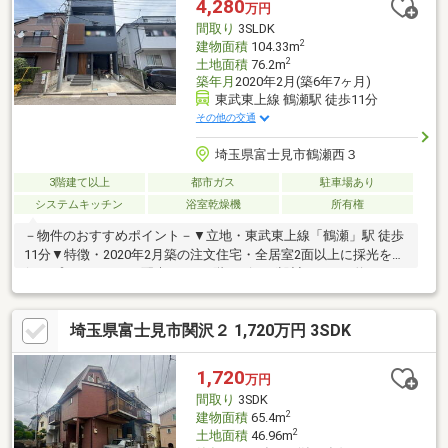
4,280
万円
間取り
3SLDK
2
建物面積
104.33m
2
土地面積
76.2m
築年月
2020年2月(築6年7ヶ月)
東武東上線 鶴瀬駅 徒歩11分
その他の交通
埼玉県富士見市鶴瀬西３
3階建て以上
都市ガス
駐車場あり
システムキッチン
浴室乾燥機
所有権
－物件のおすすめポイント－▼立地・東武東上線「鶴瀬」駅 徒歩
11分▼特徴・2020年2月築の注文住宅・全居室2面以上に採光を確
保・プライバシーに配慮された2階リビング設計・LDKは約16.3
帖、畳コーナー約3.0帖が隣接・キッチンはLDを見渡せる対面式・
全居室に収納を確保・2・3階に南西向きバルコニー有・ベビーカ
埼玉県富士見市関沢２ 1,720万円 3SDK
ー等の収納も可能なSIC有▼設備・食洗機・浴室は1616サイズ・
浴室乾燥機▼周辺環境・富士見市立つるせ台小学校 徒歩3分(約
200m)■ ご希望の住まい探しをお手伝いします ━━━━━・・・
1,720
万円
物件の詳細・ご相談はお気軽にお問い合わせください。
間取り
3SDK
2
建物面積
65.4m
2
土地面積
46.96m