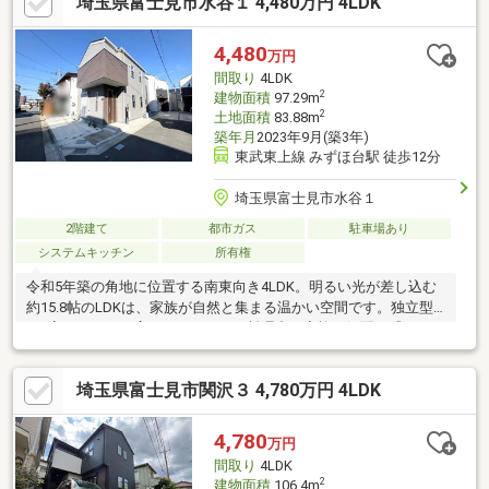
埼玉県富士見市水谷１ 4,480万円 4LDK
当たり良好◆開放的な角地◆生活に便利な住環境！・徒歩7分、5
分圏内の公園2つに挟まれた立地♪・コンビニ徒歩6分、スーパ
ー・薬局徒歩12分
4,480
万円
間取り
4LDK
2
建物面積
97.29m
2
土地面積
83.88m
築年月
2023年9月(築3年)
東武東上線 みずほ台駅 徒歩12分
埼玉県富士見市水谷１
2階建て
都市ガス
駐車場あり
システムキッチン
所有権
令和5年築の角地に位置する南東向き4LDK。明るい光が差し込む
約15.8帖のLDKは、家族が自然と集まる温かい空間です。独立型
のL字キッチンは広々としており、料理中も家族の気配を感じられ
るちょうど良い距離感。8.1帖の主寝室をはじめ、それぞれの個室
も使いやすい広さで、子ども部屋・在宅ワークなど家族構成に合
埼玉県富士見市関沢３ 4,780万円 4LDK
わせて柔軟に使えます。約3.5帖のスーパーロフトはおもちゃ収納
や秘密基地としても大活躍。ZEH水準（断熱等性能等級5・一次エ
ネルギー消費量等級6）を備え、2面バルコニーで洗濯物もたっぷ
4,780
万円
り干せ、ホスクリーンやWICなど子育てに嬉しい設備も充実して
間取り
4LDK
います。
2
建物面積
106.4m