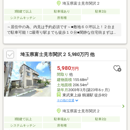
埼玉県富士見市関沢２
3階建て以上
駐車場あり
駐車2台
システムキッチン
所有権
～居住中の為、内見は予約必須です～■敷地６０坪以上！２台ま
で駐車可能！□最寄り駅までも徒歩１０分■閑静な住宅街まずはぜ
ひご見学ください！
埼玉県富士見市関沢２ 5,980万円 他
5,980
万円
間取り
他
2
建物面積
155.68m
2
土地面積
206.54m
築年月
2003年3月(築23年6ヶ月)
東武東上線 鶴瀬駅 徒歩8分
その他の交通
埼玉県富士見市関沢２
3階建て以上
駐車場あり
駐車2台
システムキッチン
所有権