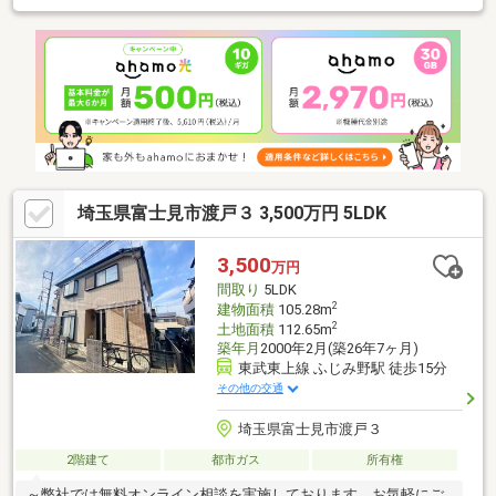
等、全居室に収納スペースを確保・屋根付のカースペース有(車種
による)▼設備・浴室換気暖房乾燥機・TVモニタ付インターホン
▼周辺環境・富士見市立みずほ台小学校 徒歩5分(約350m)・打越
公園 徒歩5分(約400m)・コープみずほ台店 徒歩7分(約550m)■ ご
希望の住まい探しをお手伝いします ━━━━━・・・物件の詳
細・ご相談はお気軽にお問い合わせください。
埼玉県富士見市渡戸３ 3,500万円 5LDK
3,500
万円
間取り
5LDK
2
建物面積
105.28m
2
土地面積
112.65m
築年月
2000年2月(築26年7ヶ月)
東武東上線 ふじみ野駅 徒歩15分
その他の交通
埼玉県富士見市渡戸３
2階建て
都市ガス
所有権
～弊社では無料オンライン相談を実施しております。お気軽にご