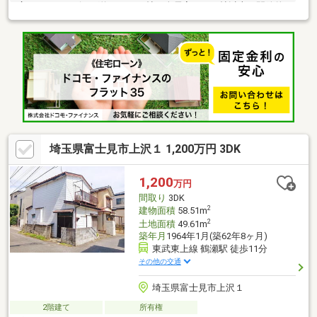
広々としたリビング約１６．７帖・全居室６．０帖以上・開放的
なルーフバルコニー・駐車スペースあり（車種による）▼設備・
LD部分には足元を暖めてくれる床暖房付・家族との会話が弾む対
面式キッチン・浄水器、食洗機付・調味料のストックや非常食の
収納に便利なパントリー付・階段下収納、ランドリーラック、ウ
ォークインクローゼット等収納豊富・電動シャッター付■ご希望
の住まい探しをお手伝いします━━━━・・・物件の詳細・ご相
談はお気軽にお問い合わせください。
埼玉県富士見市上沢１ 1,200万円 3DK
1,200
万円
間取り
3DK
2
建物面積
58.51m
2
土地面積
49.61m
築年月
1964年1月(築62年8ヶ月)
東武東上線 鶴瀬駅 徒歩11分
その他の交通
埼玉県富士見市上沢１
2階建て
所有権