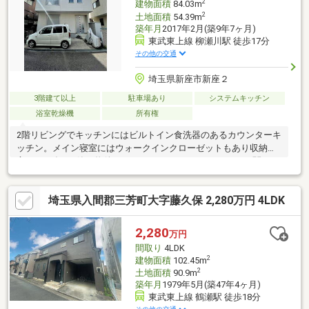
2
建物面積
84.03m
2
土地面積
54.39m
築年月
2017年2月(築9年7ヶ月)
東武東上線 柳瀬川駅 徒歩17分
その他の交通
埼玉県新座市新座２
3階建て以上
駐車場あり
システムキッチン
浴室乾燥機
所有権
2階リビングでキッチンにはビルトイン食洗器のあるカウンターキ
ッチン。メイン寝室にはウォークインクローゼットもあり収納豊
富。2017年2月築の物件となっています。※カースペースに関して
は車種により駐車できない場合がございます。◆駐車スペースあ
り（車種による）◆南東側接道で日当たり良好◆全居室収納あり
埼玉県入間郡三芳町大字藤久保 2,280万円 4LDK
♪◆ビルトイン食洗機付カウンターキッチン
2,280
万円
間取り
4LDK
2
建物面積
102.45m
2
土地面積
90.9m
築年月
1979年5月(築47年4ヶ月)
東武東上線 鶴瀬駅 徒歩18分