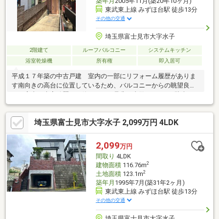
築年月
2005年11月(築20年10ヶ月)
東武東上線 みずほ台駅 徒歩13分
その他の交通
埼玉県富士見市大字水子
2階建て
ルーフバルコニー
システムキッチン
浴室乾燥機
所有権
即入居可
平成１７年築の中古戸建 室内の一部にリフォーム履歴がありま
す南向きの高台に位置しているため、バルコニーからの眺望良好
です室内は大変綺麗にお使いです 是非ご内覧ください※駐車で
きる車には制限があります※公簿売買（境界非明示）となります※
建物面積の他に、小屋裏収納部分（約１４．９㎡）があります※
埼玉県富士見市大字水子 2,099万円 4LDK
現在は公共下水を利用していますが、地中に浄化槽の埋設物があ
ります
2,099
万円
間取り
4LDK
2
建物面積
116.76m
2
土地面積
123.1m
築年月
1995年7月(築31年2ヶ月)
東武東上線 みずほ台駅 徒歩13分
その他の交通
埼玉県富士見市大字水子