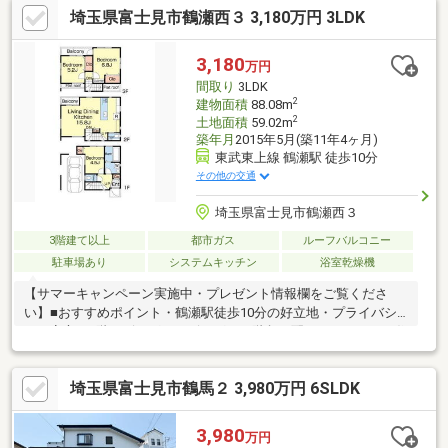
埼玉県富士見市鶴瀬西３ 3,180万円 3LDK
3,180
万円
間取り
3LDK
2
建物面積
88.08m
2
土地面積
59.02m
築年月
2015年5月(築11年4ヶ月)
東武東上線 鶴瀬駅 徒歩10分
その他の交通
埼玉県富士見市鶴瀬西３
3階建て以上
都市ガス
ルーフバルコニー
駐車場あり
システムキッチン
浴室乾燥機
【サマーキャンペーン実施中・プレゼント情報欄をご覧くださ
い】■おすすめポイント・鶴瀬駅徒歩10分の好立地・プライバシ
ーも安心の2階リビング・リビングイン階段を配したふれあいの住
まい・大切なお車も安心のビルトイン車庫・ビルトイン食洗機付
きの対面キッチン・浴室暖房乾燥機付きで寒い冬も安心・不在時
埼玉県富士見市鶴馬２ 3,980万円 6SLDK
にも安心の宅配ボックス付き■周辺環境・スーパービッグエー：
徒歩9分・ローソン：徒歩4分・アクロスプラザ：車で約3分・ら
らぽーと富士見：車で約6分・つるせ台小学校：徒歩3分・富士見
3,980
万円
市立第六保育所：徒歩5分・つるせ台公園：徒歩4分