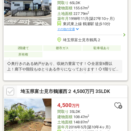
間取り
6SLDK
2
建物面積
155.67m
2
土地面積
227.79m
築年月
1998年11月(築27年10ヶ月)
東武東上線 鶴瀬駅 徒歩10分
その他の交通
埼玉県富士見市鶴馬２
2階建て
都市ガス
駐車場あり
所有権
◇奥行きのある納戸があり、収納力豊富です！◇全居室6畳以
上！廊下や階段もゆとりある作りになっております！◇1階リビ
ングの外にはテラスがあります！ゆっくりお茶を楽しめるような
スペースです！◇カースペースの他にお庭もあります！ガーデニ
ング等楽しむ方にお勧めです！◇鶴瀬駅徒歩10分、みずほ台駅徒
埼玉県富士見市鶴瀬西２ 4,500万円 3SLDK
歩11分の立地！スーパー、ドラッグストアも徒歩3分にあり便利
です！
4,500
万円
間取り
3SLDK
2
建物面積
108.47m
2
土地面積
148.87m
築年月
2016年5月(築10年4ヶ月)