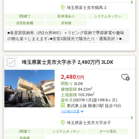
埼玉県富士見市鶴馬３
2階建て
駐車場あり
システムキッチン
浴室乾燥機
所有権
■各居室収納有（内2カ所WIC）＋リビング収納で季節家電や趣味
の物も楽々しまえます♪■全室2面採光で陽当たり・通風良好！■カ
ースペース1台分有～周辺環境～ベルク 富士見関沢店 徒歩5分
（329m）デイリーヤマザキ 富士見みずほ台店 徒歩8分
（625m）ウエルシア 富士見鶴馬店 徒歩5分（349m）富士見市
埼玉県富士見市大字水子 2,480万円 3LDK
立みずほ台小学校 徒歩7分（517m）打越公園 徒歩2分
（145m）
2,480
万円
間取り
3LDK
2
建物面積
84.22m
2
土地面積
105.39m
築年月
2007年1月(築19年8ヶ月)
東武東上線 柳瀬川駅 徒歩15分
その他の交通
埼玉県富士見市大字水子
2階建て
システムキッチン
オール電化
所有権