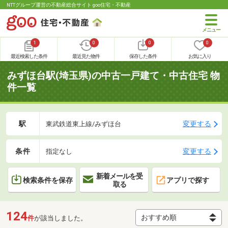
NTTグループ運営の不動産総合サイト goo住宅・不動産
1
0
0
0
最近検索した条件
最近見た物件
保存した条件
お気に入り
みずほ台駅(埼玉県)の中古一戸建て・中古住宅 物
件一覧
駅
変更する
東武鉄道東上線/みずほ台
条件
変更する
指定なし
新着メールを受
検索条件を保存
アプリで探す
取る
124
件
が該当しました。