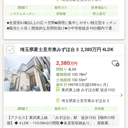
2階建て
都市ガス
駐車場あり
システムキッチン
所有権
即入居可
■全居室6.0帖以上の広々空間■調理に集中しやすい独立型キッチン
■陽当たり良く開放的な玄関吹抜け■小中学校徒歩10分圏内で通学
ラクラク東武東上線「みずほ台」駅 徒歩13分！閑静な住宅地に佇
む4LDKの中古一戸建住宅。プライベート時間も快適に過ごせる
広々ゆとりある設計が魅力的です。みずほ台小学校まで徒歩4分、
埼玉県富士見市東みずほ台３ 2,380万円 4LDK
本郷中学校まで徒歩10分！広々としたみずほ台中央公園も徒歩6
分と近く、子育て世代が暮らしやすい住環境。即引渡し可！空室
につき室内のご見学も可能です！「見学カレンダーから見学日設
2,380
万円
定していただけます」そのほか気になることなどもぜひこの機会
間取り
4LDK
にご相談ください♪
2
建物面積
105.78m
2
土地面積
102.55m
築年月
1997年3月(築29年6ヶ月)
東武東上線 みずほ台駅 徒歩13分
埼玉県富士見市東みずほ台３
2階建て
都市ガス
所有権
【アクセス】東武東上線 「みずほ台」駅 徒歩13分【物件の特
徴】◆４LDK・110.05m2の間取◆各居室収納あり。、屋根裏、床