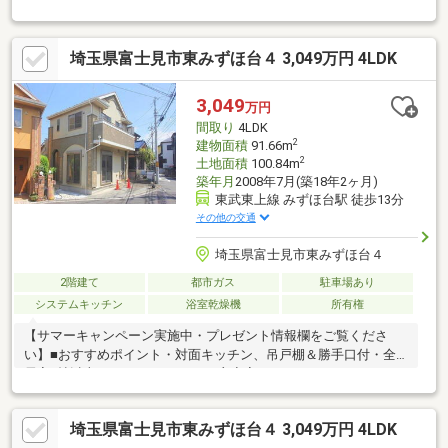
下収納あり。◆南西向きバルコニーで日当たり良好。◆奥行きの
あるバルコニー◆市立みずほ台小学校まで徒歩約2分（117m）で
お子様の通学も安心◆2階部分にミニキッチンあり◆1台分駐車ス
埼玉県富士見市東みずほ台４ 3,049万円 4LDK
ペースあり◆周辺は閑静な住宅街となっております。【周辺環
境】コープみずほ台店 274 m（徒歩約4分）セブンイレブン富士見
東みずほ台３丁目店 439 m（徒歩約6分）ウエルシア富士見水谷店
3,049
万円
404 m （徒歩約6分）
間取り
4LDK
2
建物面積
91.66m
2
土地面積
100.84m
築年月
2008年7月(築18年2ヶ月)
東武東上線 みずほ台駅 徒歩13分
その他の交通
埼玉県富士見市東みずほ台４
2階建て
都市ガス
駐車場あり
システムキッチン
浴室乾燥機
所有権
【サマーキャンペーン実施中・プレゼント情報欄をご覧くださ
い】■おすすめポイント・対面キッチン、吊戸棚＆勝手口付・全
居室6帖以上、ゆとりある4LDK・主寝室にはウォークインクロー
ゼット付・浴室乾燥機は暖房機能付、ヒートショック対策に◎・
玄関上部吹抜で開放的・南西・南東の角地・みずほ台駅徒歩13分
埼玉県富士見市東みずほ台４ 3,049万円 4LDK
の住宅街■リフォームクロス張替／コンロ新品／畳表替え／障子