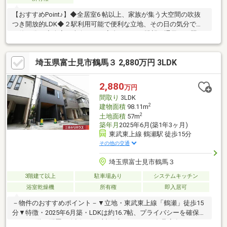
【おすすめPoint♪】◆全居室6 帖以上、家族が集う大空間の吹抜
つき開放的LDK◆２駅利用可能で便利な立地、その日の気分で駅
を使い分け◆全室が南向きかつ高台のため、眺望・通風・日照に
大満足◆快適な住環境、太陽光システムのあるオール電化住宅
♪◆2 階にも洗面化粧台とトイレがあるので、身支度に便利【リフ
埼玉県富士見市鶴馬３ 2,880万円 3LDK
ォーム内容】●2階トイレウォッシュレット取付(2024年)●2階洗面
台水栓交換 ●エコキュート新規入替 ●キッチン水栓交換 ●1階
トイレウォシュレット交換、部品交換(2025年)
2,880
万円
間取り
3LDK
2
建物面積
98.11m
2
土地面積
57m
築年月
2025年6月(築1年3ヶ月)
東武東上線 鶴瀬駅 徒歩15分
その他の交通
埼玉県富士見市鶴馬３
3階建て以上
駐車場あり
システムキッチン
浴室乾燥機
所有権
即入居可
－物件のおすすめポイント－▼立地・東武東上線「鶴瀬」徒歩15
分▼特徴・2025年6月築・LDKは約16.7帖、プライバシーを確保し
やすい2階に配置・会話が弾む対面式キッチン、食品庫有・WIC