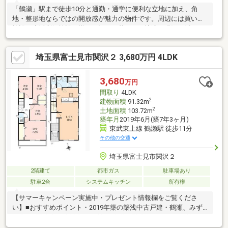
「鶴瀬」駅まで徒歩10分と通勤・通学に便利な立地に加え、角
地・整形地ならではの開放感が魅力の物件です。周辺には買い物
施設や生活利便施設が揃い、毎日の暮らしも快適。現況を活かし
てお住まいいただくことはもちろん、お好みの住まいを建てるた
めの建替え用地としてもご検討いただけます。現地では陽当たり
埼玉県富士見市関沢２ 3,680万円 4LDK
や周辺環境の良さもぜひご体感ください。「見学カレンダーから
見学日設定していただけます」そのほか気になることなどもぜひ
この機会に聞いていただければと思います♪
3,680
万円
間取り
4LDK
2
建物面積
91.32m
2
土地面積
103.72m
築年月
2019年6月(築7年3ヶ月)
東武東上線 鶴瀬駅 徒歩11分
その他の交通
埼玉県富士見市関沢２
2階建て
都市ガス
駐車場あり
駐車2台
システムキッチン
所有権
【サマーキャンペーン実施中・プレゼント情報欄をご覧くださ
い】■おすすめポイント・2019年築の築浅中古戸建・鶴瀬、みず
ほ台の2駅徒歩15分以内で便利・2台分の駐車スペース・18帖の
LDKはゆったりとした家族のくつろぎ空間・リビングイン階段を