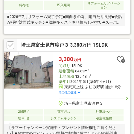
リフォームリノベーシ
所有権
即入居可
ョン
■2026年7月リフォーム完了予定■南向きの為、陽当たり良好■会話
が弾む対面式キッチン■収納多くスッキリ暮らしやすい■スーパ
ー・コンビニまで徒歩7分東武東上線「ふじみ野」駅 徒歩18分！
急行列車の利用ができ都心部へのアクセス良好◎通勤通学に便利
な立地の4LDK中古一戸建住宅です。LDKは採光面多く明るく開放
埼玉県富士見市渡戸３ 3,380万円 1SLDK
的な空間。人気の対面式キッチン採用でご家族との仲も自然と深
まりそう。全居室に収納が設置されており、お部屋を広く有効活
用できます。「見学カレンダーから見学日設定していただけま
3,380
万円
す」そのほか気になることなどもぜひこの機会に聞いていただけ
間取り
1SLDK
ればと思います♪
2
建物面積
64.63m
2
土地面積
125.48m
築年月
2021年5月(築5年4ヶ月)
東武東上線 ふじみ野駅 徒歩18分
その他の交通
埼玉県富士見市渡戸３
2階建て
都市ガス
駐車場あり
駐車3台
システムキッチン
浴室乾燥機
【サマーキャンペーン実施中・プレゼント情報欄をご覧くださ
い】■おすすめポイント・38坪超の敷地に建つ1LDK+Sの築浅中古