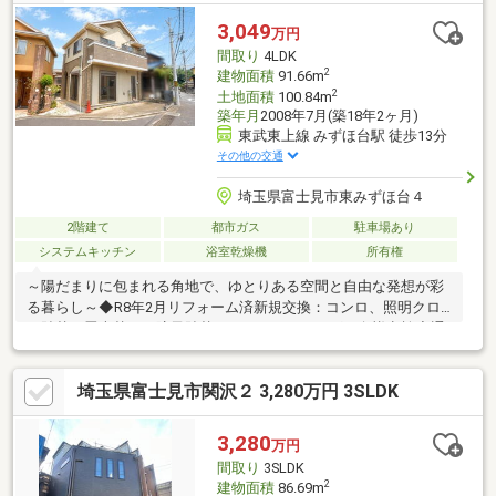
貼替／室内クリーニング／白蟻点検／照明交換■周辺環境・スー
パーコープ：徒歩5分・セブンイレブン：徒歩6分・ららぽーと富
3,049
万円
士見：車で約5分・みずほ台小学校：徒歩3分・本郷中学校：徒歩
間取り
4LDK
13分・こばと保育園：徒歩9分
2
建物面積
91.66m
2
土地面積
100.84m
築年月
2008年7月(築18年2ヶ月)
東武東上線 みずほ台駅 徒歩13分
その他の交通
埼玉県富士見市東みずほ台４
2階建て
都市ガス
駐車場あり
システムキッチン
浴室乾燥機
所有権
～陽だまりに包まれる角地で、ゆとりある空間と自由な発想が彩
る暮らし～◆R8年2月リフォーム済新規交換：コンロ、照明クロ
ス貼替、畳表替え、障子貼替ハウスクリーニング、白蟻点検◆通
勤・通学や休日のお出かけにも便利な立地東武東上線「みずほ
台」駅 徒歩13分ららぽーと富士見 車で約6分◆暮らしに応え
埼玉県富士見市関沢２ 3,280万円 3SLDK
るフレキシブルルームを採用！家族構成や暮らしの変化に柔軟に
対応する可動間仕切りを採用◆お子さまの通学に安心感を◎みず
ほ台小学校 徒歩2分富士見市東みずほ台4丁目 中古戸建のお問
3,280
万円
合せは【0120-727-478】までお電話ください！
間取り
3SLDK
2
建物面積
86.69m