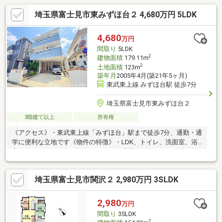
埼玉県富士見市東みずほ台２ 4,680万円 5LDK
4,680
万円
間取り
5LDK
2
建物面積
179.11m
2
土地面積
123m
築年月
2005年4月(築21年5ヶ月)
東武東上線 みずほ台駅 徒歩7分
埼玉県富士見市東みずほ台２
3階建て以上
所有権
《アクセス》・東武東上線「みずほ台」駅まで徒歩7分、通勤・通
学に便利な立地です《物件の特徴》・LDK、トイレ、洗面室、浴
室がそれぞれ2つずつ備わっており、2世帯でお住まいが可能で
す・屋上（ルーフバルコニー）付住戸。水栓がついているため、
ガーデニングや子供用プール設置他、バーベキュー、ゴルフのパ
埼玉県富士見市関沢２ 2,980万円 3SLDK
ター練習等、 趣味の場として多用途にご利用いただけます・1階
にフリースペースがあり、収納力があります・セカンドカーや来
客用にうれしい3台分のカースペース有り（水栓付）・宅地内は高
2,980
万円
低差のないフラットな地形です・前面道路はゆとりある幅員6.0m
間取り
3SLDK
の道路です
2