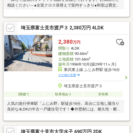
相談ください～●全室クロス張替えで室内すっきり●和室は畳交
換・壁塗替え済み●フローリング全室クリーニング済みご見学希
望の方は赤色『見学予約』から。資料請求はオレンジ色『資料請
求』をクリック。直接のお問い合わせは03-6905-9710まで。（ス
埼玉県富士見市渡戸３ 2,380万円 4LDK
マートフォンの方は右下青色の電話ボタンをクリック）■オンラ
イン相談のご案内（※見学予約より受付）ランチや仕事後の15分
で完結！住宅ローン相談やライフプランシュミレーションについ
2,380
万円
ても全てオンラインでの対応が可能となっております。※LINEや
間取り
4LDK
メール、お電話でのやり取りも可能です。
2
建物面積
90.66m
2
土地面積
101.66m
築年月
1996年10月(築29年11ヶ月)
東武東上線 ふじみ野駅 徒歩16分
その他の交通
埼玉県富士見市渡戸３
2階建て
駐車場あり
所有権
人気の急行停車駅「ふじみ野」駅徒歩16分。高台に立地し陽当り
良好な4LDKの中古一戸建住宅です！◆外壁材には、耐久性・断熱
性・防火性などに優れた旭化成のへーベルパワーボードを採用！
◆LDKから出入り可能なお庭は、プランターを置いて家庭菜園や
ガーデニングを楽しめます♪◆全居室収納付きでお部屋の片付け
埼玉県富士見市大字水子 690万円 2DK
も楽々！◆各居室の広さにゆとりがあり、ゆったりとくつろげま