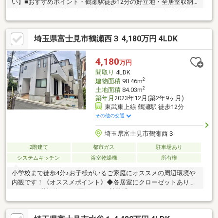
い】■おすすめポイント・鶴瀬駅徒歩12分の好立地・全居室収納
付き・南向きで陽当り良好・食洗機やカードキーなど設備充実・
商業施設や公園・郵便局など生活施設も周辺に充実・ららぽーと
富士見まで自転車で楽々・小学校が近くお子様の通学も安心■周
埼玉県富士見市鶴瀬西３ 4,180万円 4LDK
辺環境・スーパーエコス：徒歩5分・ローソン：徒歩5分・ドラッ
グストアセキ：徒歩3分・ららぽーと富士見：車で約4分・鶴瀬小
学校：徒歩1分・けやきわかば保育園：徒歩9分・羽沢郵便局：徒
4,180
万円
歩7分・貝戸の森：徒歩7分
間取り
4LDK
2
建物面積
90.46m
2
土地面積
84.03m
築年月
2023年12月(築2年9ヶ月)
東武東上線 鶴瀬駅 徒歩12分
その他の交通
埼玉県富士見市鶴瀬西３
2階建て
都市ガス
駐車場あり
システムキッチン
浴室乾燥機
所有権
小学校まで徒歩4分♪お子様がいるご家庭にオススメの周辺環境や
内観です！《オススメポイント》◆各居室にクローゼットありの
4LDK♪・1階部分ペット用ワックス塗装済・カースペース、ウッド
デッキ有◎◆キッチンからはリビングを見渡せる対面式キッチン
◆令和5年築◆閑静な住宅街で住み心地も快適◎◆バルコニー陽