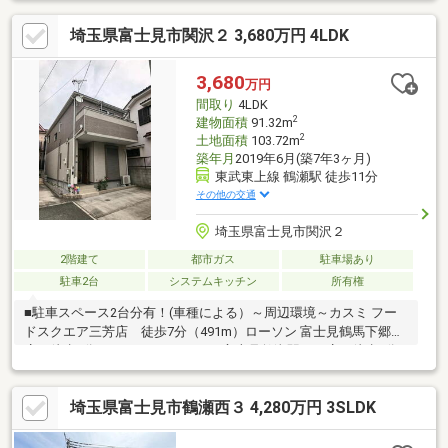
配したふれあいの住まい・水回りが集中していて家事動線も
埼玉県富士見市関沢２ 3,680万円 4LDK
楽々・周辺は低層住宅が建ち並ぶ落ち着いた住環境■周辺環境・
スーパーカスミフードスクエア：徒歩6分・セブンイレブン：徒歩
7分・ウエルシア：徒歩9分・ららぽーと富士見：車で約6分・関
3,680
万円
沢小学校：徒歩10分・富士見台幼稚園：徒歩8分・三芳郵便局：
間取り
4LDK
徒歩8分・俣埜公園：徒歩7分
2
建物面積
91.32m
2
土地面積
103.72m
築年月
2019年6月(築7年3ヶ月)
東武東上線 鶴瀬駅 徒歩11分
その他の交通
埼玉県富士見市関沢２
2階建て
都市ガス
駐車場あり
駐車2台
システムキッチン
所有権
■駐車スペース2台分有！(車種による）～周辺環境～カスミ フー
ドスクエア三芳店 徒歩7分（491m）ローソン 富士見鶴馬下郷
店 徒歩7分（503m）ウエルシア 富士見鶴瀬駅西口店 徒歩8分
（630m）三芳町立関沢小学校 徒歩10分（759m）三芳町立西中
学校 徒歩11分（870m）緑のさんぽみち 関沢 徒歩6分
埼玉県富士見市鶴瀬西３ 4,280万円 3SLDK
（456m）