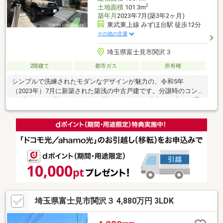
2
土地面積
101.3m
築年月
2023年7月(築3年2ヶ月)
東武東上線 みずほ台駅 徒歩12分
その他の交通
埼玉県富士見市関沢３
2階建て
都市ガス
所有権
シンプルで洗練されたモダンなデザインが魅力の、令和5年
（2023年）7月に新築された築浅の中古戸建です。分譲時のコン
セプトである「住まう人の色に染まり、個性を演出する家」の通
り、家事動線に優れた対面キッチンや豊富な収納など、日々の暮
らしを豊かにする充実の設備が整っています。・「みずほ台」駅
まで徒歩約12分の立地・2台分のカースペース有り※車種による制
限あり・スタディーカウンターやユーティリティーが備えられて
おり、テレワークやお子様のリビング学習、家事の作業スペース
など、多目的に柔軟な活用が可能。・各居室5畳以上の広さを確
保。
埼玉県富士見市関沢３ 4,880万円 3LDK