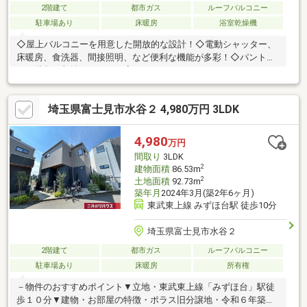
2階建て
都市ガス
ルーフバルコニー
駐車場あり
床暖房
浴室乾燥機
◇屋上バルコニーを用意した開放的な設計！◇電動シャッター、
床暖房、食洗器、間接照明、など便利な機能が多彩！◇パントリ
ー、階段下収納、クリーン庫、ランドリーラック、ウォークイン
クロゼット、2面バルコニーなど多機能な設計！
埼玉県富士見市水谷２ 4,980万円 3LDK
4,980
万円
間取り
3LDK
2
建物面積
86.53m
2
土地面積
92.73m
築年月
2024年3月(築2年6ヶ月)
東武東上線 みずほ台駅 徒歩10分
埼玉県富士見市水谷２
2階建て
都市ガス
ルーフバルコニー
駐車場あり
床暖房
所有権
－物件のおすすめポイント▼立地・東武東上線「みずほ台」駅徒
歩１０分▼建物・お部屋の特徴・ポラス旧分譲地・令和６年築・