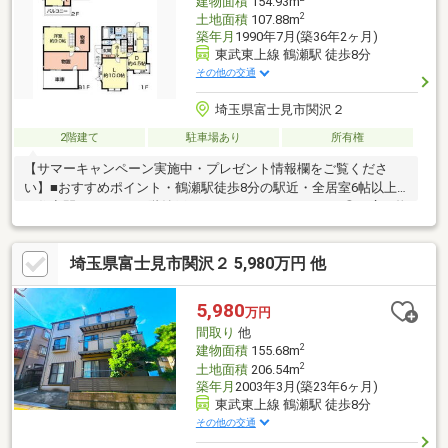
建物面積
154.93m
2
土地面積
107.88m
築年月
1990年7月(築36年2ヶ月)
東武東上線 鶴瀬駅 徒歩8分
その他の交通
埼玉県富士見市関沢２
2階建て
駐車場あり
所有権
【サマーキャンペーン実施中・プレゼント情報欄をご覧くださ
い】■おすすめポイント・鶴瀬駅徒歩8分の駅近・全居室6帖以上
で住空間ゆったり・2階納戸はワークスペースとしても◎・広い物
置など豊富な収納で片づけやすい・LDKが区切られ、冷暖房効
率・防音性が高く 生活感を抑えられる・愛車を守るシャッター
埼玉県富士見市関沢２ 5,980万円 他
付き車庫■周辺環境・スーパーカスミ：徒歩4分・セブンイレブ
ン：徒歩5分・ウエルシア：徒歩5分・ららぽーと富士見：車で約
6分・関沢小学校：徒歩11分・西中学校：徒歩13分・KidsGarden
5,980
万円
きらり保育園：徒歩9分・なしくぼ公園：徒歩6分
間取り
他
2
建物面積
155.68m
2
土地面積
206.54m
築年月
2003年3月(築23年6ヶ月)
東武東上線 鶴瀬駅 徒歩8分
その他の交通