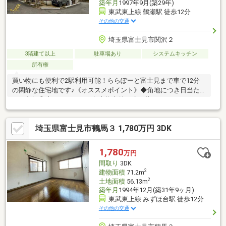
築年月
1997年9月(築29年)
東武東上線 鶴瀬駅 徒歩12分
その他の交通
埼玉県富士見市関沢２
3階建て以上
駐車場あり
システムキッチン
所有権
買い物にも便利で2駅利用可能！ららぽーと富士見まで車で12分
の閑静な住宅地です♪《オススメポイント》◆角地につき日当た
りも良好◎◆カースペース有◆将来的に建て替えやリノベーショ
ンも♪◆生活な便利な住環境！・保育園徒歩約7分、小学校徒歩約
8分、中学校徒歩約10分・スーパー（カスミ・ベルク）徒歩約10
埼玉県富士見市鶴馬３ 1,780万円 3DK
分・コンビニ徒歩約7分・みずほ台駅から徒歩約13分◆池袋・渋
谷・新宿三丁目・横浜方向へ直結アクセス・通勤通学に便利な立
地♪・休日のお買い物やお出かけも充実！
1,780
万円
間取り
3DK
2
建物面積
71.2m
2
土地面積
56.13m
築年月
1994年12月(築31年9ヶ月)
東武東上線 みずほ台駅 徒歩12分
その他の交通