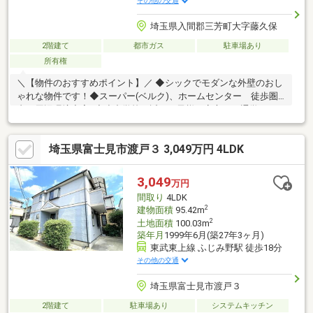
その他の交通
埼玉県入間郡三芳町大字藤久保
2階建て
都市ガス
駐車場あり
所有権
＼【物件のおすすめポイント】／ ◆シックでモダンな外壁のおし
ゃれな物件です！◆スーパー(ベルク)、ホームセンター 徒歩圏
内で周辺環境充実♪◆小中学校が近くお子様も安心して通学でき
ます！～LIXIL不動産ショップMK不動産～ ◆契約件数の実績が多
いから値引き交渉が得意 ◆お引渡し後も末永くお付き合いくださ
埼玉県富士見市渡戸３ 3,049万円 4LDK
い ◆リクシル不動産ショップならではのリフォーム工事も行って
いますので、購入時に伴うオプション工事もお安くご提供可能で
す♪（網戸、カーテンレール、フロアコーティング、エアコン等）
3,049
万円
その他、引越し時の不用品の回収などなんでもお任せください！
間取り
4LDK
2
建物面積
95.42m
2
土地面積
100.03m
築年月
1999年6月(築27年3ヶ月)
東武東上線 ふじみ野駅 徒歩18分
その他の交通
埼玉県富士見市渡戸３
2階建て
駐車場あり
システムキッチン