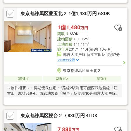
採用■収納に便利な小屋裏収納有り
東京都練馬区豊玉北２ 1億1,480万円 6SDK
1億1,480
万円
間取り
6SDK
2
建物面積
131.86m
2
土地面積
141.41m
築年月
2017年11月(築8年10ヶ月)
都営大江戸線 新江古田駅 徒歩7分
その他の交通
東京都練馬区豊玉北２
2階建て
都市ガス
所有権
～物件概要～・長期優良住宅・2路線2駅利用可能西武池袋線「江
古田」駅徒歩9分、西武池袋線「桜台」駅徒歩10分都営大江戸線
「新江古田」駅徒歩7分・土地面積：141.41㎡（42.77坪）・建物
面積：131.86㎡（39.88坪）・2017年11月築、6SDK（※納戸は2箇
所ございます。）・南東側道路接道・カースペース1台分有（車種
東京都練馬区桜台２ 7,880万円 4LDK
による）・サービスルーム（納戸）含め、収納豊富。～設備～・
サービスルーム（納戸）あり。・2階洗面室、バルコニーがある
為、家事がしやすい間取りです。・1階、2階トイレ有・1階電動
7,880
万円