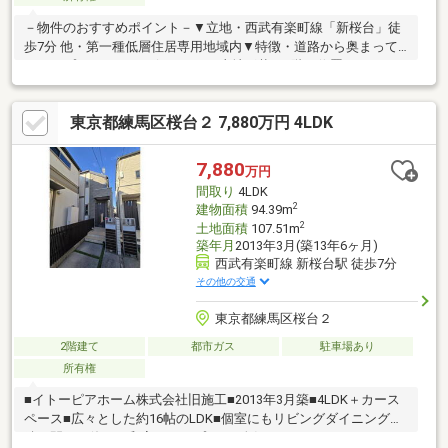
－物件のおすすめポイント－▼立地・西武有楽町線「新桜台」徒
歩7分 他・第一種低層住居専用地域内▼特徴・道路から奥まって
おり、プライバシーを保ちやすい土地形状・2階に位置するLDは
約16帖、バルコニー付・会話が弾む対面式キッチン・2階に水回
りを集約、家事動線良好・各階にトイレを設置・駐車スペース有
東京都練馬区桜台２ 7,880万円 4LDK
(車種による)▼周辺環境・しいのみ公園 徒歩3分(約220m)・練馬
区立開進第三小学校 徒歩4分(約250m)・ライフ新桜台駅前店 徒歩
7分(約500m)■ ご希望の住まい探しをお手伝いします
7,880
万円
━━━━━・・・物件の詳細・ご相談はお気軽にお問い合わせく
間取り
4LDK
ださい。
2
建物面積
94.39m
2
土地面積
107.51m
築年月
2013年3月(築13年6ヶ月)
西武有楽町線 新桜台駅 徒歩7分
その他の交通
東京都練馬区桜台２
2階建て
都市ガス
駐車場あり
所有権
■イトーピアホーム株式会社旧施工■2013年3月築■4LDK＋カース
ペース■広々とした約16帖のLDK■個室にもリビングダイニングの
続き間にも使える和室のあるプラン■人気のカウンターキッチン