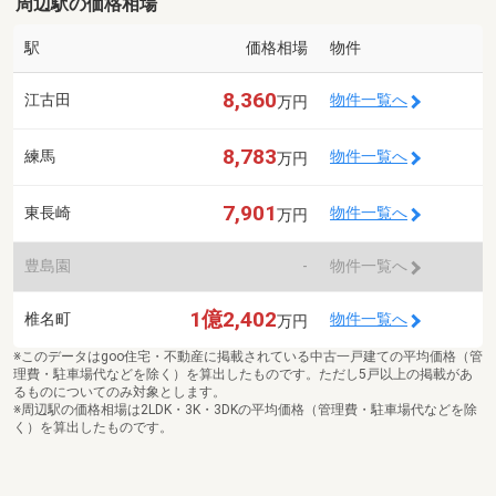
周辺駅の価格相場
駅
価格相場
物件
8,360
江古田
物件一覧へ
万円
8,783
練馬
物件一覧へ
万円
7,901
東長崎
物件一覧へ
万円
豊島園
-
物件一覧へ
1億2,402
椎名町
物件一覧へ
万円
※このデータはgoo住宅・不動産に掲載されている中古一戸建ての平均価格（管
理費・駐車場代などを除く）を算出したものです。ただし5戸以上の掲載があ
るものについてのみ対象とします。
※周辺駅の価格相場は2LDK・3K・3DKの平均価格（管理費・駐車場代などを除
く）を算出したものです。