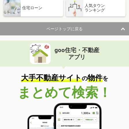
人気タウン
住宅ローン
ランキング
ページトップに戻る
goo住宅・不動産
アプリ
大手不動産サイト
物件
の
を
まとめて検索！