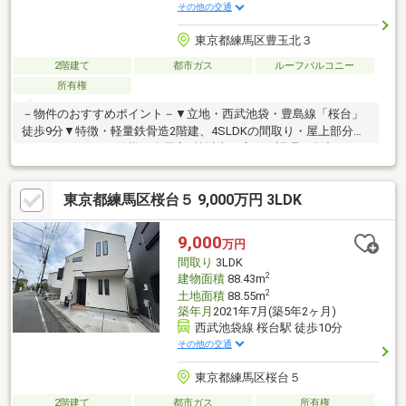
その他の交通
東京都練馬区豊玉北３
2階建て
都市ガス
ルーフバルコニー
所有権
－物件のおすすめポイント－▼立地・西武池袋・豊島線「桜台」
徒歩9分▼特徴・軽量鉄骨造2階建、4SLDKの間取り・屋上部分は
ルーフバルコニー仕様・全居室7帖以上の広さ・調理に集中しやす
い壁付キッチン(床下収納あり)・各階に足を伸ばしてくつろげる
和室あり・1階に浴室、2階にシャワー室を設置・随所に収納スペ
東京都練馬区桜台５ 9,000万円 3LDK
ースあり▼設備・温水洗浄便座▼周辺環境・練馬区立豊玉北児童
遊園 徒歩4分(約300m)・練馬区立豊玉第二小学校 徒歩8分(約
600m)■ ご希望の住まい探しをお手伝いします ━━━━━・・・
9,000
万円
物件の詳細・ご相談はお気軽にお問い合わせください。
間取り
3LDK
2
建物面積
88.43m
2
土地面積
88.55m
築年月
2021年7月(築5年2ヶ月)
西武池袋線 桜台駅 徒歩10分
その他の交通
東京都練馬区桜台５
2階建て
都市ガス
所有権