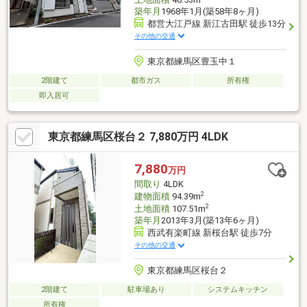
築年月
1968年1月(築58年8ヶ月)
都営大江戸線 新江古田駅 徒歩13分
その他の交通
東京都練馬区豊玉中１
2階建て
都市ガス
所有権
即入居可
東京都練馬区桜台２ 7,880万円 4LDK
7,880
万円
間取り
4LDK
2
建物面積
94.39m
2
土地面積
107.51m
築年月
2013年3月(築13年6ヶ月)
西武有楽町線 新桜台駅 徒歩7分
その他の交通
東京都練馬区桜台２
2階建て
駐車場あり
システムキッチン
所有権