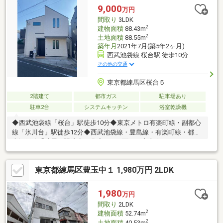
く解説したガイドブックをご希望者様に【無料プレゼント】 ～弊
9,000
万円
社ホームページ～https://wallmate.co.jp/～
間取り
3LDK
2
建物面積
88.43m
2
土地面積
88.55m
築年月
2021年7月(築5年2ヶ月)
西武池袋線 桜台駅 徒歩10分
その他の交通
東京都練馬区桜台５
2階建て
都市ガス
駐車場あり
駐車2台
システムキッチン
浴室乾燥機
◆西武池袋線「桜台」駅徒歩10分◆東京メトロ有楽町線・副都心
線「氷川台」駅徒歩12分◆西武池袋線・豊島線・有楽町線・都営
大江戸線「練馬」駅徒歩13分◆LDKに面した南東向きバルコニー
◆各階にトイレ有◆LDK・洋室(1階西側)3面採光、洋室(約5畳・
約6畳)2面採光
東京都練馬区豊玉中１ 1,980万円 2LDK
1,980
万円
間取り
2LDK
2
建物面積
52.74m
2
土地面積
40.53m