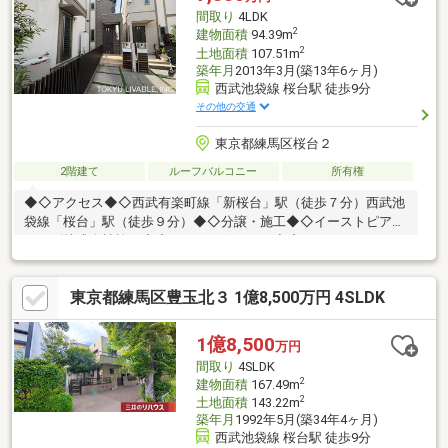
（一部）シャッター・手動シャッター、2階手動シャッター有
間取り
4LDK
2
建物面積
94.39m
2
土地面積
107.51m
築年月
2013年3月(築13年6ヶ月)
西武池袋線 桜台駅 徒歩9分
その他の交通
東京都練馬区桜台２
2階建て
ルーフバルコニー
所有権
◆◇アクセス◆◇西武有楽町線「新桜台」駅（徒歩７分）西武池
袋線「桜台」駅（徒歩９分）◆◇分譲・施工◆◇イーストピアホ
ームズ株式会社施工◆◇おすすめポイント◆◇・カウンターキッ
チンになっており、ご家族の様子を見守りながら過ごすことがで
きます・１つの部屋としても、リビングの一部としても利用可能
東京都練馬区豊玉北３ 1億8,500万円 4SLDK
でござます。◆◇周辺環境◆◇・練馬区立開進第三小学校 (現地
より約１６０ｍ)・練馬区立開進第三中学校(現地より約４５０
ｍ)・西武有楽町線「新桜台」駅 (現地より約５４０ｍ)・ライフ新
1億8,500
万円
桜台駅前店(現地より約５６０ｍ)・練馬区立桜台第二保育園(現地
間取り
4SLDK
より約４５０ｍ)
2
建物面積
167.49m
2
土地面積
143.22m
築年月
1992年5月(築34年4ヶ月)
西武池袋線 桜台駅 徒歩9分