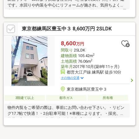
です。水回りや内装を中心にリフォームが施され、気持ちよく新
生活をスタートできます。練馬区桜台5丁目の閑静な住宅街に位置
し、落ち着いた住環境を兼ね備えた立地が魅力です。徒歩圏内に
はスーパーやコンビニ、公園、小・中学校が揃い、毎日の買い物
東京都練馬区豊玉中３ 8,600万円 2SLDK
や子育てにも便利。近隣の公園では四季の移ろいを感じながら散
歩やジョギングを楽しめるなど、住環境の良さも魅力の一つで
す。都心へのアクセスも良好で、通勤・通学にも便利なロケーシ
8,600
万円
ョン。リフォーム済みならではの快適さを享受できる住まいで
間取り
2SLDK
す。実際の陽当たりや室内の開放感、周辺環境の良さをぜひ現地
2
建物面積
105.42m
にてご体感ください。
2
土地面積
76.06m
築年月
2017年10月(築8年11ヶ月)
都営大江戸線 練馬駅 徒歩10分
その他の交通
東京都練馬区豊玉中３
3階建て以上
都市ガス
所有権
物件内覧をご希望の際は、事前にお問い合わせ下さい。・リビン
グ17.7帖で快適！・2台駐車可能！※車種によります。・採光、通
風共に良好！・納戸2部屋で収納力豊富【物件概要】・2017年10
月築・土地面積：76.06㎡・延床面積：105.42㎡・軽量鉄骨造3階
建・パナソニックホームズ施工