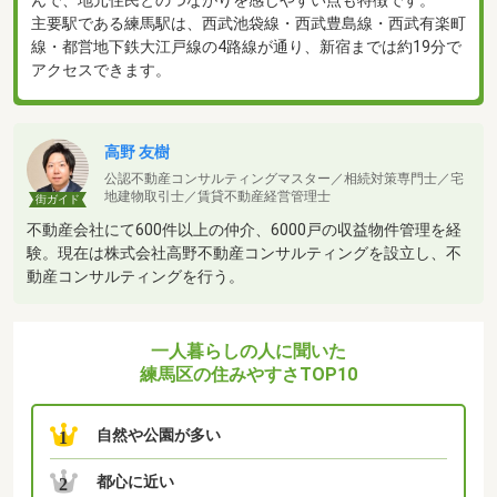
んで、地元住民とのつながりを感じやすい点も特徴です。
主要駅である練馬駅は、西武池袋線・西武豊島線・西武有楽町
線・都営地下鉄大江戸線の4路線が通り、新宿までは約19分で
アクセスできます。
高野 友樹
公認不動産コンサルティングマスター／相続対策専門士／宅
地建物取引士／賃貸不動産経営管理士
街ガイド
不動産会社にて600件以上の仲介、6000戸の収益物件管理を経
験。現在は株式会社高野不動産コンサルティングを設立し、不
動産コンサルティングを行う。
一人暮らしの人に聞いた
練馬区の住みやすさTOP10
自然や公園が多い
1
都心に近い
2