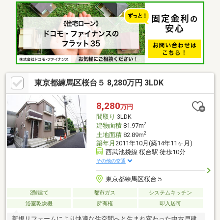
お気軽にご相談ください→詳しくは担当まで！■内見予約■見学予
約ボタンまたはフリーダイヤルまで(^^)/ ■資料のご請求■【資料
請求ボタン(無料）】フリーダイヤル 【0120-97-3903】ご質問・ご
相談もお気軽にどうぞ☆■その他物件も多数ご紹介中■リビングコ
ンシェルのHPでCheck！https://www.living-concier.co.jp/
東京都練馬区桜台５ 8,280万円 3LDK
8,280
万円
間取り
3LDK
2
建物面積
81.97m
2
土地面積
82.89m
築年月
2011年10月(築14年11ヶ月)
西武池袋線 桜台駅 徒歩10分
その他の交通
東京都練馬区桜台５
2階建て
都市ガス
システムキッチン
浴室乾燥機
所有権
即入居可
新規リフォームにより快適な住空間へと生まれ変わった中古戸建