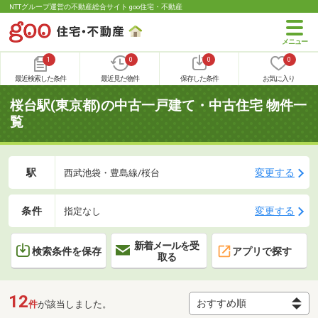
NTTグループ運営の不動産総合サイト goo住宅・不動産
1
0
0
0
最近検索した条件
最近見た物件
保存した条件
お気に入り
桜台駅(東京都)の中古一戸建て・中古住宅 物件一
覧
駅
変更する
西武池袋・豊島線/桜台
条件
変更する
指定なし
新着メールを受
検索条件を保存
アプリで探す
取る
12
件
が該当しました。