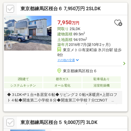
東京都練馬区桜台６ 7,950万円 2SLDK
7,950
万円
間取り
2SLDK
2
建物面積
89.5m
2
土地面積
94.97m
築年月
2016年7月(築10年2ヶ月)
東京メトロ有楽町線 氷川台駅 徒歩
8分
その他の交通
東京都練馬区桜台６
2階建て
都市ガス
駐車場あり
システムキッチン
オール電化
浴室乾燥機
◆３LDK+P１台+各居室６帖◆リビング２０帖+床暖房+上部ロフ
ト４帖◆開進第二小学校８分◆開進第三中学校７分□□NOT
OLD，BE CLASSIC．□□ ■ウォールメイトは【かかりつけの不動
産屋】として 徹底的にまで顧客主義を貫く事をお約束いたします
■都心エリアに特化した情報網を駆使し、最良の不動産をご提案 ■
東京都練馬区桜台５ 9,000万円 3LDK
住宅ローンシュミレーション無料相談会 毎日随時開催中 ■ウォ
ールメイトオリジナルの住宅購入・住替え等について 分かりやす