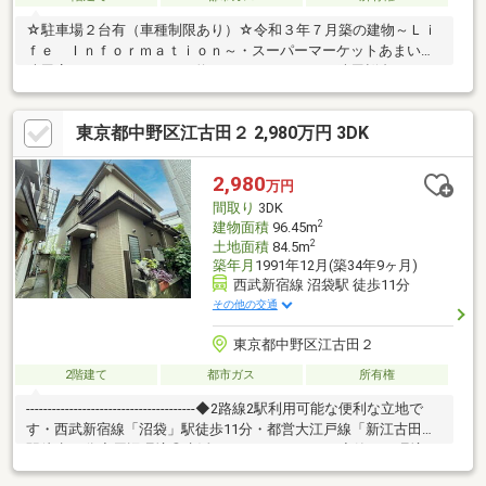
☆駐車場２台有（車種制限あり）☆令和３年７月築の建物～Ｌｉ
ｆｅ Ｉｎｆｏｒｍａｔｉｏｎ～・スーパーマーケットあまいけ
練馬店・・・・・・・・・約６３０ｍ・ローソン練馬桜台二丁目
店・・・・・・・・約３００ｍ・練馬区立開進第二小学
校・・・・・・約３４０ｍ・練馬区立開進第三中学校・・・・・
東京都中野区江古田２ 2,980万円 3DK
約８４０ｍ・練馬区立高稲荷公園・・・・・・約４２０ｍ
2,980
万円
間取り
3DK
2
建物面積
96.45m
2
土地面積
84.5m
築年月
1991年12月(築34年9ヶ月)
西武新宿線 沼袋駅 徒歩11分
その他の交通
東京都中野区江古田２
2階建て
都市ガス
所有権
---------------------------------------◆2路線2駅利用可能な便利な立地で
す・西武新宿線「沼袋」駅徒歩11分・都営大江戸線「新江古田」
駅徒歩13分◆周辺環境◎生活しやすいエリアです◆静かな環境の
庭付き戸建て♪～リフォームプランも無料で承ります(^^)/～