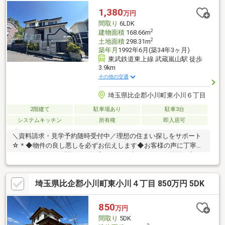
1,380
万円
間取り
6LDK
2
建物面積
168.66m
2
土地面積
298.31m
築年月
1992年6月(築34年3ヶ月)
東武鉄道東上線 武蔵嵐山駅 徒歩
3.9km
その他の交通
埼玉県比企郡小川町東小川６丁目
2階建て
駐車場あり
駐車3台
システムキッチン
所有権
即入居可
＼資料請求・見学予約随時受付中／理想の住まい探しをサポート
☆＊◆物件の良し悪しを必ずお伝えします◆お客様の声に丁寧に
耳を傾けて、ご要望に沿う提案をします◆これからも地域の方に
愛される企業を目指します！
埼玉県比企郡小川町東小川４丁目 850万円 5DK
850
万円
間取り
5DK