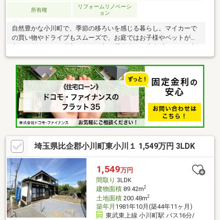
リフォームリノベーシ
所有権
ョン
自然豊かな小川町で、季節の移ろいを感じる暮らし。マイカーで
の買い物やドライブもスムーズで、お庭ではお子様やペットが安
心して遊べます。昭和57年築（新耐震基準）で安心感もあり、部
屋数たっぷりの広々空間です。
埼玉県比企郡小川町東小川１ 1,549万円 3LDK
1,549
万円
間取り
3LDK
2
建物面積
89.42m
2
土地面積
200.48m
築年月
1981年10月(築44年11ヶ月)
東武東上線 小川町駅 バス16分/