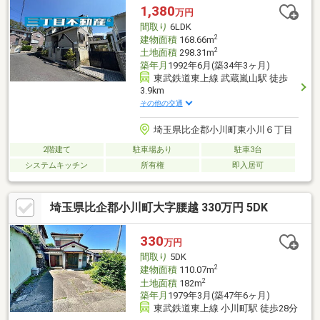
1,380
万円
間取り
6LDK
2
建物面積
168.66m
2
土地面積
298.31m
築年月
1992年6月(築34年3ヶ月)
東武鉄道東上線 武蔵嵐山駅 徒歩
3.9km
その他の交通
埼玉県比企郡小川町東小川６丁目
2階建て
駐車場あり
駐車3台
システムキッチン
所有権
即入居可
埼玉県比企郡小川町大字腰越 330万円 5DK
330
万円
間取り
5DK
2
建物面積
110.07m
2
土地面積
182m
築年月
1979年3月(築47年6ヶ月)
東武鉄道東上線 小川町駅 徒歩28分