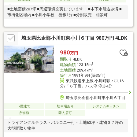
■土地面積287坪 ■周辺環境充実しています！ ■本下水引込み済 ■
市街化区域内 ■小川小学校 徒歩1分 ■分割販売 相談可
埼玉県比企郡小川町東小川６丁目 980万円 4LDK
980
万円
間取り
4LDK
2
建物面積
123.15m
2
土地面積
209.47m
築年月
1991年9月(築35年)
東武鉄道東上線 小川町駅 バス16
分/「６丁目」バス停 停歩4分
埼玉県比企郡小川町東小川６丁目
2階建て
駐車場あり
システムキッチン
所有権
即入居可
トライアングルテラス・バルコニー付・土地63坪・建物３７坪の
大型間取り物件