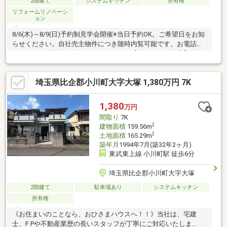
2階建て
システムキッチン
所有権
リフォームリノベーシ
ョン
8/6(木)～8/9(日)予約制見学会開催※当日予約OK。ご希望日をお知
らせください。自社売主物件につき随時内覧可能です。お電話か
メールでご希望日をお知らせください。【リフォーム内容】●外
構・外装外壁塗装、屋根塗装、駐車拡張●内装工事システムキッ
チン交換、ユニットバス交換、トイレ交換、洗面化粧台交換、室
埼玉県比企郡小川町大字大塚 1,380万円 7K
内ドア（一部）交換、床材上張り、下駄箱交換、クロス張替え、
畳表替え、障子・襖張替え、インターホン設置、火災警報器設
置、照明器具交換、シロアリ防除工事【周辺施設】・ヤオコーみ
1,380
万円
どりが丘店様まで約600ｍ（徒歩約8分）・バス停 みどりが丘5
間取り
7K
丁目まで約
2
建物面積
159.56m
2
土地面積
165.29m
築年月
1994年7月(築32年2ヶ月)
東武東上線 小川町駅 徒歩6分
埼玉県比企郡小川町大字大塚
2階建て
駐車場あり
システムキッチン
所有権
《お住まいのことなら、おひさまハウスへ！！》当社は、宅建
士、F Pや不動産業歴の長いスタッフが丁寧にご対応いたしま