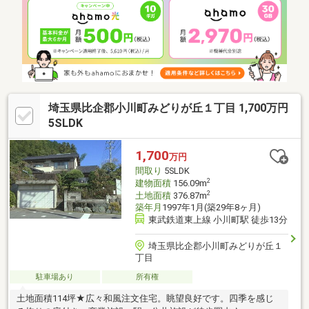
埼玉県比企郡小川町みどりが丘１丁目 1,700万円
5SLDK
1,700
万円
間取り
5SLDK
2
建物面積
156.09m
2
土地面積
376.87m
築年月
1997年1月(築29年8ヶ月)
東武鉄道東上線 小川町駅 徒歩13分
埼玉県比企郡小川町みどりが丘１
丁目
駐車場あり
所有権
土地面積114坪★広々和風注文住宅。眺望良好です。四季を感じ