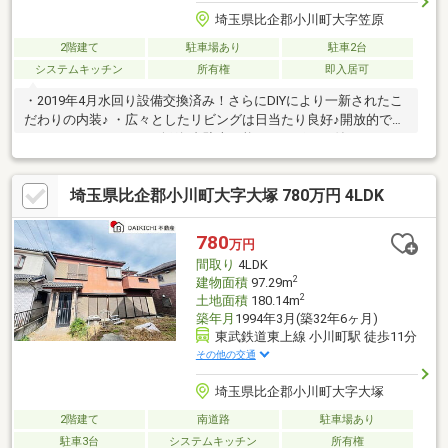
埼玉県比企郡小川町大字笠原
2階建て
駐車場あり
駐車2台
システムキッチン
所有権
即入居可
・2019年4月水回り設備交換済み！さらにDIYにより一新されたこ
だわりの内装♪ ・広々としたリビングは日当たり良好♪開放的で
す！ ・カースペースは縦列2台駐車可能！カーポート付き！
埼玉県比企郡小川町大字大塚 780万円 4LDK
780
万円
間取り
4LDK
2
建物面積
97.29m
2
土地面積
180.14m
築年月
1994年3月(築32年6ヶ月)
東武鉄道東上線 小川町駅 徒歩11分
その他の交通
埼玉県比企郡小川町大字大塚
2階建て
南道路
駐車場あり
駐車3台
システムキッチン
所有権