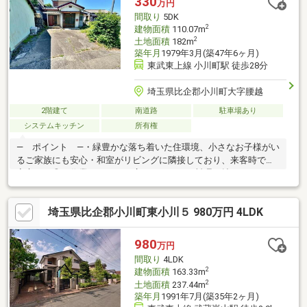
330
万円
間取り
5DK
2
建物面積
110.07m
2
土地面積
182m
築年月
1979年3月(築47年6ヶ月)
東武東上線 小川町駅 徒歩28分
埼玉県比企郡小川町大字腰越
2階建て
南道路
駐車場あり
システムキッチン
所有権
― ポイント ―・緑豊かな落ち着いた住環境、小さなお子様がい
るご家族にも安心・和室がリビングに隣接しており、来客時でも
安心です◎・作業スペースが広々としており料理が捗るキッチ
ン・上下収納付きキッチンの為、調理器具や食器などスッキリ収
納できます・全居室収納スペース付で空間を無駄なく活用できま
埼玉県比企郡小川町東小川５ 980万円 4LDK
す・南、北、東から光が入り1日を通して明るい住空間・ガーデニ
ングなど楽しめる庭付き！◆周辺環境◆・セブンイレブン小川増
尾店 徒歩約8分・ウエルシア小川腰越店 徒歩約10分※幅員約
980
万円
8m（詳しくは調査中）
間取り
4LDK
2
建物面積
163.33m
2
土地面積
237.44m
築年月
1991年7月(築35年2ヶ月)