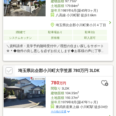
2
建物面積
97.71m
2
土地面積
179.84m
築年月
1981年6月(築45年3ヶ月)
八高線 小川町駅 徒歩3.6km
埼玉県比企郡小川町東小川４丁目
2階建て
駐車場あり
駐車2台
システムキッチン
所有権
即入居可
＼資料請求・見学予約随時受付中／理想の住まい探しをサポート
☆＊◆物件の良し悪しを必ずお伝えします◆お客様の声に丁寧に
耳を傾けて、ご要望に沿う提案をします◆これからも地域の方に
愛される企業を目指します！
埼玉県比企郡小川町大字笠原 780万円 3LDK
780
万円
間取り
3LDK
2
建物面積
104.35m
2
土地面積
193.37m
築年月
1979年8月(築47年1ヶ月)
東武鉄道東上線 小川町駅 徒歩34分
その他の交通