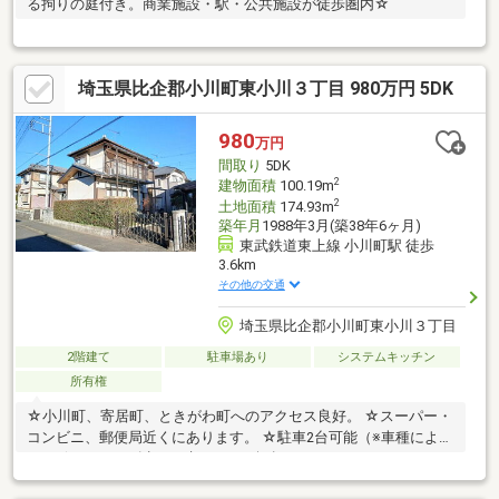
る拘りの庭付き。商業施設・駅・公共施設が徒歩圏内☆
埼玉県比企郡小川町東小川３丁目 980万円 5DK
980
万円
間取り
5DK
2
建物面積
100.19m
2
土地面積
174.93m
築年月
1988年3月(築38年6ヶ月)
東武鉄道東上線 小川町駅 徒歩
3.6km
その他の交通
埼玉県比企郡小川町東小川３丁目
2階建て
駐車場あり
システムキッチン
所有権
☆小川町、寄居町、ときがわ町へのアクセス良好。 ☆スーパー・
コンビニ、郵便局近くにあります。 ☆駐車2台可能（※車種によ
る） ☆1 000万円以下で叶える、50坪超のゆとりあるマイホーム