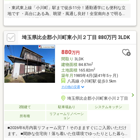
・東武東上線「小川町」駅まで徒歩11分！通勤通学にも便利な立
地です ・高台にある為、眺望・風通し良好！全室南向きで明るく
開放的♪ ・徒歩圏内にスーパーなど生活利便施設が揃ってます！
埼玉県比企郡小川町東小川２丁目 880万円 3LDK
880
万円
間取り
3LDK
2
建物面積
84.87m
2
土地面積
165.82m
築年月
1985年4月(築41年5ヶ月)
八高線 小川町駅 徒歩3.5km
その他の交通
埼玉県比企郡小川町東小川２丁目
2階建て
駐車場あり
システムキッチン
リフォームリノベーシ
所有権
ョン
■2026年6月内装リフォーム完了！そのまますぐにご入居いただけ
ます。 ■閑静な住宅街！落ち着いた住環境でゆったりとした暮ら
しを ■全室南向きにつき陽当たり良好！明るい室内で快適にお過