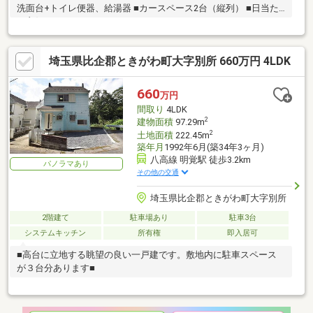
洗面台+トイレ便器、給湯器 ■カースペース2台（縦列） ■日当た
り良好
埼玉県比企郡ときがわ町大字別所 660万円 4LDK
660
万円
間取り
4LDK
2
建物面積
97.29m
2
土地面積
222.45m
築年月
1992年6月(築34年3ヶ月)
八高線 明覚駅 徒歩3.2km
パノラマあり
その他の交通
埼玉県比企郡ときがわ町大字別所
2階建て
駐車場あり
駐車3台
システムキッチン
所有権
即入居可
■高台に立地する眺望の良い一戸建です。敷地内に駐車スペース
が３台分あります■