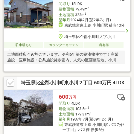
間取り
1SLDK
2
建物面積
79.49m
2
土地面積
323m
築年月
2024年2月(築2年7ヶ月)
東武鉄道東上線 小川町駅 徒歩10分
埼玉県比企郡小川町大字小川
駐車場あり
カウンターキッチン
所有権
土地面積広々97坪ございます。令和6年築の築浅物件です！商業
施設・医療施設・公共施設徒歩圏内。人気の区画整理地、小川小
学校近隣です。
埼玉県比企郡小川町東小川２丁目 600万円 4LDK
600
万円
間取り
4LDK
2
建物面積
103.5m
2
土地面積
179.31m
築年月
1987年7月(築39年2ヶ月)
東武鉄道東上線 小川町駅 バス7分/
「一丁目」バス停 停歩6分