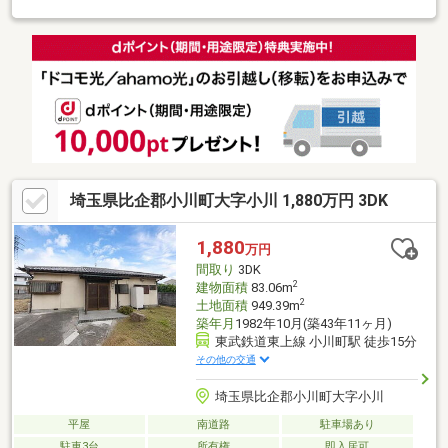
ごしいただけます
埼玉県比企郡小川町大字小川 1,880万円 3DK
1,880
万円
間取り
3DK
2
建物面積
83.06m
2
土地面積
949.39m
築年月
1982年10月(築43年11ヶ月)
東武鉄道東上線 小川町駅 徒歩15分
その他の交通
埼玉県比企郡小川町大字小川
平屋
南道路
駐車場あり
駐車3台
所有権
即入居可