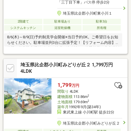
「三丁目下車」バス停 停歩2分
埼玉県比企郡小川町東小川１
2階建て
駐車場あり
駐車3台
システムキッチン
浴室乾燥機
所有権
8/6(木)～8/9(日)予約制見学会開催※当日予約OK。ご希望日をお知
らせください。駐車場並列3台に拡張予定！【リフォーム内容】●
外構・外装駐車場並列3台に拡張、漆喰補修、外壁塗装、庭木伐採
●内装工事システムキッチン交換、ユニットバス交換、トイレ交
換、洗面化粧台交換、玄関扉交換、室内ドア（一部）交換、床材
埼玉県比企郡小川町みどりが丘２ 1,799万円
上張り、シューズボックス交換、クロス張替え、畳表替え、障
子・襖張替え、給湯器交換、インターホン設置、火災警報器設
4LDK
置、照明器具交換、シロアリ防除工事、クリーニング、鍵交換、
雨漏り点検【おすすめポイント】・シロアリ防除工事施工後5年間
1,799
万円
保証・
間取り
4LDK
2
建物面積
113.86m
2
土地面積
179.69m
築年月
1992年9月(築34年)
東武東上線 小川町駅 徒歩22分
埼玉県比企郡小川町みどりが丘２