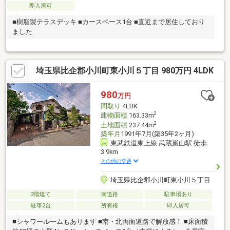
即入居可
■樹脂製テラスデッキ ■カースペース1台 ■直近まで居住しており
ました
埼玉県比企郡小川町東小川５丁目 980万円 4LDK
980
万円
間取り
4LDK
2
建物面積
163.33m
2
土地面積
237.44m
築年月
1991年7月(築35年2ヶ月)
東武鉄道東上線 武蔵嵐山駅 徒歩
3.9km
その他の交通
埼玉県比企郡小川町東小川５丁目
2階建て
南道路
駐車場あり
駐車2台
所有権
即入居可
■シャワールームもあります ■南・北両面道路で解放感！ ■床面積