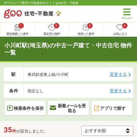
NTTグループ運営の不動産総合サイト goo住宅・不動産
1
0
0
0
最近検索した条件
最近見た物件
保存した条件
お気に入り
小川町駅(埼玉県)の中古一戸建て・中古住宅 物件
一覧
駅
変更する
東武鉄道東上線/小川町
条件
変更する
指定なし
新着メールを受
検索条件を保存
アプリで探す
取る
35
件
が該当しました。