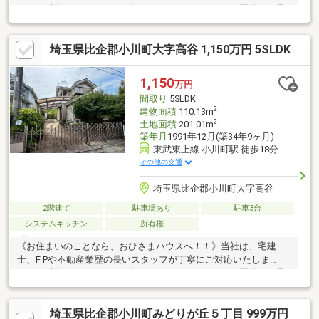
す！！融資のサポートもお任せください！！平日、時間外もご予
約頂ければご見学・ご案内可能です！！資料請求は、オレンジバ
ナーよりお問い合わせください。見学予約は【0493-35-3025】ま
埼玉県比企郡小川町大字高谷 1,150万円 5SLDK
でお気軽にお電話ください！！（※スマートフォンの方は青いバ
ナーから、お問い合わせ頂けます。）
1,150
万円
間取り
5SLDK
2
建物面積
110.13m
2
土地面積
201.01m
築年月
1991年12月(築34年9ヶ月)
東武東上線 小川町駅 徒歩18分
その他の交通
埼玉県比企郡小川町大字高谷
2階建て
駐車場あり
駐車3台
システムキッチン
所有権
《お住まいのことなら、おひさまハウスへ！！》当社は、宅建
士、F Pや不動産業歴の長いスタッフが丁寧にご対応いたしま
す！！融資のサポートもお任せください！！平日、時間外もご予
約頂ければご見学・ご案内可能です！！資料請求は、オレンジバ
ナーよりお問い合わせください。見学予約は【0493-35-3025】ま
埼玉県比企郡小川町みどりが丘５丁目 999万円
でお気軽にお電話ください！！（※スマートフォンの方は青いバ