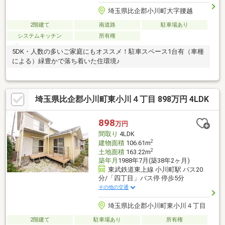
埼玉県比企郡小川町大字腰越
2階建て
南道路
駐車場あり
システムキッチン
所有権
5DK・人数の多いご家庭にもオススメ！駐車スペース1台有（車種
による）緑豊かで落ち着いた住環境♪
埼玉県比企郡小川町東小川４丁目 898万円 4LDK
898
万円
間取り
4LDK
2
建物面積
106.61m
2
土地面積
163.22m
築年月
1988年7月(築38年2ヶ月)
東武鉄道東上線 小川町駅 バス20
分/「四丁目」バス停 停歩5分
その他の交通
埼玉県比企郡小川町東小川４丁目
2階建て
駐車場あり
所有権