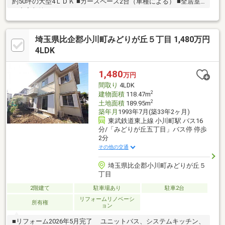
約50坪の大型4ＬＤＫ ■カースペース2台（車種による） ■全居室
に充実収納！
埼玉県比企郡小川町みどりが丘５丁目 1,480万円
4LDK
1,480
万円
間取り
4LDK
2
建物面積
118.47m
2
土地面積
189.95m
築年月
1993年7月(築33年2ヶ月)
東武鉄道東上線 小川町駅 バス16
分/「みどりが丘五丁目」バス停 停歩
2分
その他の交通
埼玉県比企郡小川町みどりが丘５
丁目
2階建て
駐車場あり
駐車2台
リフォームリノベーシ
所有権
ョン
■リフォーム2026年5月完了 ユニットバス、システムキッチン、