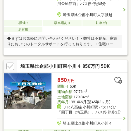
河公民館前」バス停 停歩5分
埼玉県比企郡小川町大字腰越
2階建て
駐車場あり
駐車3台
所有権
◆まずはお気軽にお問い合わせください！・弊社は不動産、家造
りにおいてのトータルサポートを行っております。・住宅ローン
に強く、お客様一人ひとりにあったご提案をさせていただきま
す。・スタッフ一同、誠心誠意ご対応させていただきます！◆経
験知識が豊富なスタッフが在籍！迅速な対応を心掛けておりま
埼玉県比企郡小川町東小川４ 850万円 5DK
す。・お問合せを受けてから即日ご対応をさせていただきま
す。・その他物件情報も多数ございます！お気軽にお問い合わせ
ください。
850
万円
間取り
5DK
2
建物面積
97.71m
2
土地面積
179.84m
築年月
1981年6月(築45年3ヶ月)
ＪＲ八高線 小川町駅 バス14分/
「四丁目（埼玉県）」バス停 停歩2分
埼玉県比企郡小川町東小川４