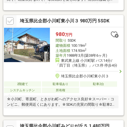
り、見た目にも映える緑豊かなお庭を造れます。日が当たる明る
い生活が送れるため南西向きはおすすめです。勝手口があると実
は何かと便利なんですよ。こちらは中古の戸建てです。雨戸付き
埼玉県比企郡小川町東小川３ 980万円 5SDK
物件で日よけや防犯になり、女性の方でも安心して過ごせます。
980
万円
間取り
5SDK
2
建物面積
100.19m
2
土地面積
174.93m
築年月
1988年3月(築38年6ヶ月)
東武東上線 小川町駅 バス14分/
「四丁目（埼玉県）」バス停 停歩4分
埼玉県比企郡小川町東小川３
2階建て
駐車場あり
駐車2台
システムキッチン
所有権
☆小川町、寄居町、ときがわ町へのアクセス良好☆スーパー・コ
ンビニ、郵便局近くにあります。☆5DKの充実の間取り☆駐車2台
可能（※車種による）☆是非、ご覧下さい。※一般売主の為、契約
不適合責任免責となります。※司法書士は媒介会社指定となりま
す。※現況優先となりますので、予めご承知おき下さい。自然豊
埼玉県比企郡小川町みどりが丘５ 1,480万円
かな小川町で、のびのびとした新生活をスタートしませんか？空