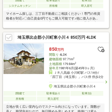
2階建て
駐車場あり
駐車2台
システムキッチン
所有権
即入居可
マイホーム探しは、三丁目不動産にご相談ください！専門の有資
格者が対応♪〇自己資金0円でもご購入可能です♪他に借入があ
る、住宅ローンを組めないと言われた、お住み替え⇒是非一度ご
相談下さい！お悩みやご相談お伺いします！〇一回で市場の全て
の物件をご紹介可能です♪未公開物件アリ！一回の電話で市場の全
埼玉県比企郡小川町東小川４ 850万円 4LDK
ての見学可能です！〇三丁目不動産の強み！オンライン内見、IT
重説対応！LINE・メールにて24時間、365日対応可能！地域の多
くの金融機関との取引実績有。弁護士、その他士業と連携し専門
850
万円
的なご相談も可能です。(株)三丁目不動産【048-578-4822】深谷
間取り
4LDK
市小前田408-3
2
建物面積
97.71m
2
土地面積
179.84m
築年月
1981年6月(築45年3ヶ月)
ＪＲ八高線 小川町駅 バス14分/
「四丁目（埼玉県）」バス停 停歩2分
埼玉県比企郡小川町東小川４
2階建て
駐車場あり
駐車2台
所有権
即入居可
立地が良く広い室内なのでスクール向けになっています。階数が
高く、眺望良好なので、毎日眺めを楽しめます。南側には庭もあ