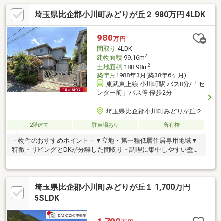
埼玉県比企郡小川町みどりが丘２ 980万円 4LDK
980
万円
間取り
4LDK
2
建物面積
99.16m
2
土地面積
188.98m
築年月
1988年3月(築38年6ヶ月)
東武東上線 小川町駅 バス8分/「セ
ンター前」バス停 停歩2分
埼玉県比企郡小川町みどりが丘２
2階建て
駐車場あり
所有権
－物件のおすすめポイント－▼立地・第一種低層住居専用地域▼
特徴・リビングとDKが分離した間取り・調理に集中しやすい壁付
キッチン、床下収納付・和室約8帖を各階に配置・水回り各所に窓
有、効率的に自然換気可能・吹抜け仕様の玄関、開放感有・2室に
面する南向きバルコニー付・陽当り良好な南庭有・駐車スペース
埼玉県比企郡小川町みどりが丘１ 1,700万円
有(車種による)▼周辺環境・ヤオコーみどりが丘店 徒歩4分(約
270m)・小川町立みどりが丘小学校 徒歩9分(約690m)・長谷公園
5SLDK
徒歩5分(約330m)■ ご希望の住まい探しをお手伝いします
━━━━━・・・物件の詳細・ご相談はお気軽にお問い合わせく