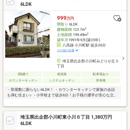
ナーから、お問い合わせ頂けます。）
6LDK
999
万円
間取り
6LDK
2
建物面積
123.7m
2
土地面積
199.49m
築年月
1991年9月(築35年)
八高線 小川町駅 徒歩26分
その他の交通
埼玉県比企郡小川町みどりが丘５
丁目
2階建て
南道路
駐車場あり
カウンターキッチン
システムキッチン
所有権
・部屋数に困らない6LDK！ ・カウンターキッチンで家族の会話
も弾む住まい♪ ・小学校まで徒歩6分！お子様の通学が安心な立
地！
埼玉県比企郡小川町東小川６丁目 1,380万円
6LDK