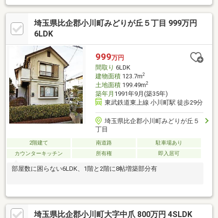
埼玉県比企郡小川町みどりが丘５丁目 999万円
6LDK
999
万円
間取り
6LDK
2
建物面積
123.7m
2
土地面積
199.49m
築年月
1991年9月(築35年)
東武鉄道東上線 小川町駅 徒歩29分
埼玉県比企郡小川町みどりが丘５
丁目
2階建て
南道路
駐車場あり
カウンターキッチン
所有権
即入居可
部屋数に困らない6LDK、1階と2階に8帖増築部分有
埼玉県比企郡小川町大字中爪 800万円 4SLDK