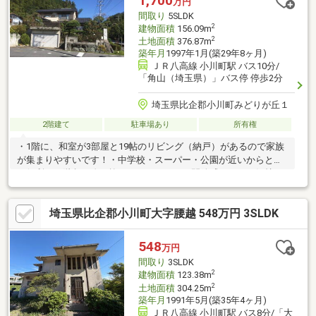
1,700
万円
ださい。
間取り
5SLDK
2
建物面積
156.09m
2
土地面積
376.87m
築年月
1997年1月(築29年8ヶ月)
ＪＲ八高線 小川町駅 バス10分/
「角山（埼玉県）」バス停 停歩2分
埼玉県比企郡小川町みどりが丘１
2階建て
駐車場あり
所有権
・1階に、和室が3部屋と19帖のリビング（納戸）があるので家族
が集まりやすいです！・中学校・スーパー・公園が近いからとて
も便利。・階段が吹き抜けになってるから開放感があって気持ち
良いです。【弊社では以下の５つのことをお客様にお約束いたし
ます】1.物件の善し悪しは全て正直にお話しします。2.無理な売り
埼玉県比企郡小川町大字腰越 548万円 3SLDK
込みや契約の催促、突然の訪問等、しつこい営業はいたしませ
ん。3.契約したら終わりではなくお引き渡し後、お引越し後もお
客様のパートナーであること。4.ウソやおとり広告は一切使いま
548
万円
せん。(データ更新は迅速に行います。）5.お客様の個人情報は細
間取り
3SLDK
心の注意を払って取り扱います。
2
建物面積
123.38m
2
土地面積
304.25m
築年月
1991年5月(築35年4ヶ月)
ＪＲ八高線 小川町駅 バス8分/「大