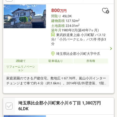
800
万円
間取り
4SLDK
2
建物面積
127.52m
2
土地面積
224.01m
築年月
1983年2月(築43年7ヶ月)
東武鉄道東上線 小川町駅 バス12
分/「小川パークヒル」バス停 停歩3
分
埼玉県比企郡小川町大字中爪
2階建て
駐車場あり
所有権
リフォームリノベーシ
ョン
家庭菜園のできる戸建住宅。敷地広々67.76坪。嵐山小川インター
チェンジまで車で約４分（約1.6km）。2014年頃/外壁塗装、1階
トイレ交換。2022年頃/2階トイレ交換、キッチン水栓交換ほか
埼玉県比企郡小川町東小川６丁目 1,380万円
6LDK