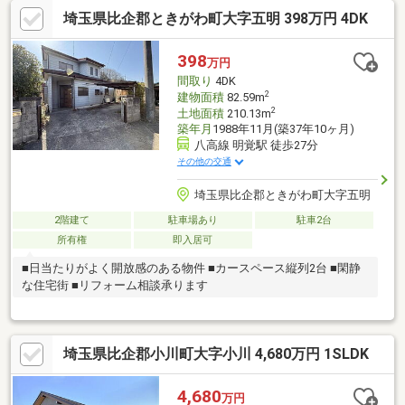
埼玉県比企郡ときがわ町大字五明 398万円 4DK
398
万円
間取り
4DK
2
建物面積
82.59m
2
土地面積
210.13m
築年月
1988年11月(築37年10ヶ月)
八高線 明覚駅 徒歩27分
その他の交通
埼玉県比企郡ときがわ町大字五明
2階建て
駐車場あり
駐車2台
所有権
即入居可
■日当たりがよく開放感のある物件 ■カースペース縦列2台 ■閑静
な住宅街 ■リフォーム相談承ります
埼玉県比企郡小川町大字小川 4,680万円 1SLDK
4,680
万円