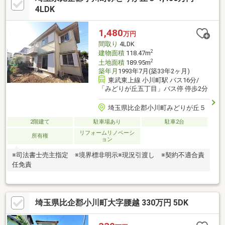
家につき、お客様のご都合に合わせてゆっくりとご内見いただけ
4LDK
ます。皆様からのお問い合わせを、心よりお待ちしております！
【お電話：0493-25-3633】担当：中村
1,480
万円
間取り
4LDK
2
建物面積
118.47m
2
土地面積
189.95m
築年月
1993年7月(築33年2ヶ月)
東武東上線 小川町駅 バス16分/
「みどりが丘五丁目」バス停 停歩2分
埼玉県比企郡小川町みどりが丘５
2階建て
駐車場あり
駐車2台
リフォームリノベーシ
所有権
ョン
※司法書士売主指定 ※境界標非明示※現況引渡し ※契約不適合責
任免責
埼玉県比企郡小川町大字腰越 330万円 5DK