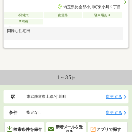
埼玉県比企郡小川町東小川２丁目
2階建て
南道路
駐車場あり
所有権
閑静な住宅街
1～35
件
駅
変更する
東武鉄道東上線/小川町
条件
変更する
指定なし
新着メールを受
検索条件を保存
アプリで探す
取る