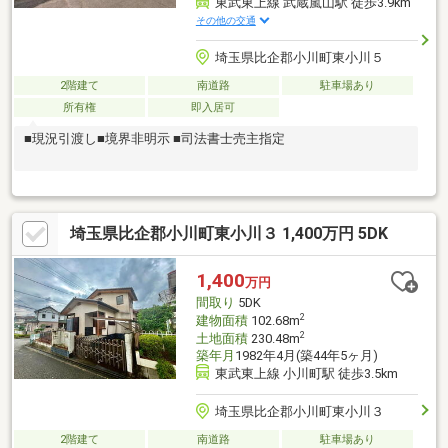
東武東上線 武蔵嵐山駅 徒歩3.9km
その他の交通
埼玉県比企郡小川町東小川５
2階建て
南道路
駐車場あり
所有権
即入居可
■現況引渡し■境界非明示 ■司法書士売主指定
埼玉県比企郡小川町東小川３ 1,400万円 5DK
1,400
万円
間取り
5DK
2
建物面積
102.68m
2
土地面積
230.48m
築年月
1982年4月(築44年5ヶ月)
東武東上線 小川町駅 徒歩3.5km
埼玉県比企郡小川町東小川３
2階建て
南道路
駐車場あり