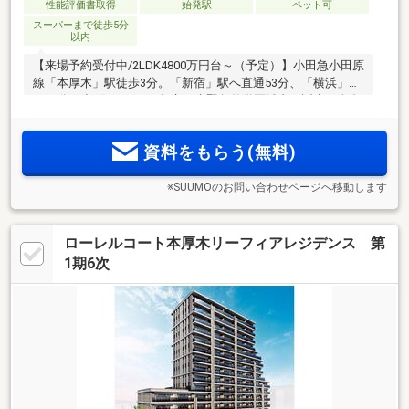
性能評価書取得
始発駅
ペット可
スーパーまで徒歩5分
以内
【来場予約受付中/2LDK4800万円台～（予定）】小田急小田原
線「本厚木」駅徒歩3分。「新宿」駅へ直通53分、「横浜」駅
へ35分。中町アドレス×都市再生緊急整備区域内に誕生。全邸
南向き2LDK～3LDKのプランバリエーション。「本厚木ミロー
ド」をはじめ、多彩な商業施設が集積する北口エリア。
資料をもらう(無料)
※SUUMOのお問い合わせページへ移動します
ローレルコート本厚木リーフィアレジデンス 第
1期6次