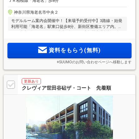
ＪＲ相模線「海老名」歩8分
神奈川県海老名市中央２
モデルルーム案内会開催中！【来場予約受付中】3路線・始発
利用可能「海老名」駅東口徒歩8分、新街区整備エリア内。イ
オン徒歩6分、ViNAWALK徒歩5分など、大規模商業施設も身
近。全236邸の大規模レジデンス
資料をもらう(無料)
※SUUMOのお問い合わせページへ移動します
更新あり
クレヴィア世田谷砧ザ・コート 先着順