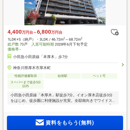
4,400
6,800
万円台～
万円台
2
2
1LDK+S（納戸）・3LDK / 46.72m
～68.72m
総戸数
73戸
入居可能時期
2028年6月下旬予定
価格帯
-
小田急小田原線「本厚木」歩7分
神奈川県厚木市厚木町
性能評価書取得
始発駅
ペット可
スーパーまで徒歩5分
以内
小田急小田原線「本厚木」駅徒歩7分。イオン厚木店徒歩3分
をはじめ、徒歩圏に利便施設が充実。全邸南向きでワイドス
2
パン中心の多彩なプランニング。1LDK+S～3LDK・46.72m
～
2
68.72m
、72戸×13階建て「プレシス本厚木」誕生。物件エン
トリー受付中。
資料をもらう(無料)