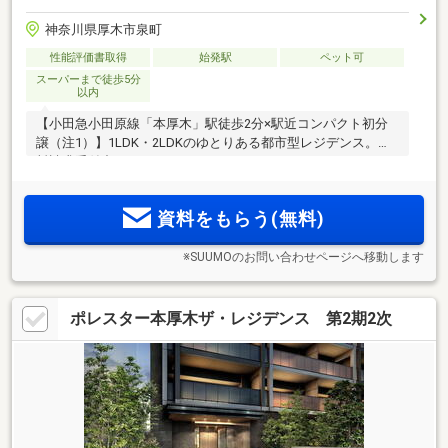
神奈川県厚木市泉町
性能評価書取得
始発駅
ペット可
スーパーまで徒歩5分
以内
【小田急小田原線「本厚木」駅徒歩2分×駅近コンパクト初分
譲（注1）】1LDK・2LDKのゆとりある都市型レジデンス。資
料請求受付中！
資料をもらう(無料)
※SUUMOのお問い合わせページへ移動します
ポレスター本厚木ザ・レジデンス 第2期2次