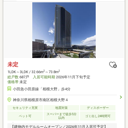
未定
2
2
1LDK～3LDK / 32.66m
～73.8m
総戸数
687戸
入居可能時期
2026年11月下旬予定
価格帯
未定
小田急小田原線「相模大野」歩4分
神奈川県相模原市南区相模大野４
セキュリティ充実
地震対策
ディスポーザー
スーパーまで徒歩5分
ペット可
ゴミ出し24時間可
以内
【建物内モデルルームオープン／2026年11月入居可予定】