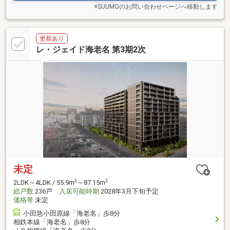
※SUUMOのお問い合わせページへ移動します
更新あり
レ・ジェイド海老名 第3期2次
未定
2
2
2LDK～4LDK / 55.9m
～87.15m
総戸数
236戸
入居可能時期
2028年3月下旬予定
価格帯
未定
小田急小田原線「海老名」歩8分
相鉄本線「海老名」歩8分