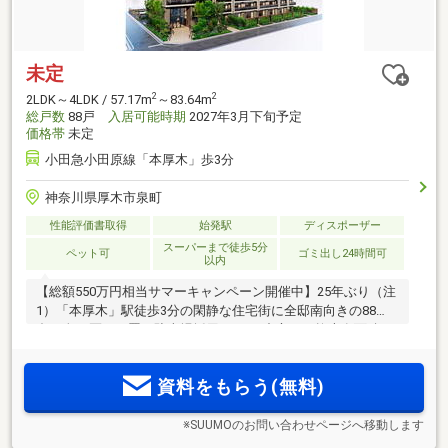
未定
2
2
2LDK～4LDK / 57.17m
～83.64m
総戸数
88戸
入居可能時期
2027年3月下旬予定
価格帯
未定
小田急小田原線「本厚木」歩3分
神奈川県厚木市泉町
性能評価書取得
始発駅
ディスポーザー
スーパーまで徒歩5分
ペット可
ゴミ出し24時間可
以内
【総額550万円相当サマーキャンペーン開催中】25年ぶり（注
1）「本厚木」駅徒歩3分の閑静な住宅街に全邸南向きの88
邸。全54区画平置き駐車場採用。3LDK中心・平均専有面積
2
70m
超。来場予約受付中！
資料をもらう(無料)
※SUUMOのお問い合わせページへ移動します