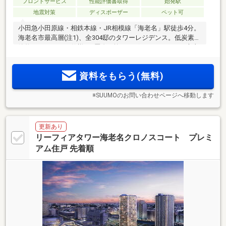
フロントサービス
性能評価書取得
始発駅
地震対策
ディスポーザー
ペット可
小田急小田原線・相鉄本線・JR相模線「海老名」駅徒歩4分。
海老名市最高層(注1)、全304邸のタワーレジデンス。低炭素建
築物およびZEH-M仕様。2層吹き抜けのグランラウンジや大山
を望むスカイラウンジ、個室型ワーキングブースなど大規模
ならではの多彩な共用部。3.5ha超の駅間開発「ViNA
資料をもらう(無料)
GARDENS」の集大成レジデンス
※SUUMOのお問い合わせページへ移動します
更新あり
リーフィアタワー海老名クロノスコート プレミ
アム住戸 先着順