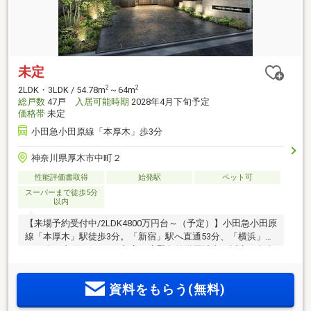
未定
2
2
2LDK・3LDK / 54.78m
～64m
総戸数
47戸
入居可能時期
2028年4月下旬予定
価格帯
未定
小田急小田原線「本厚木」歩3分
神奈川県厚木市中町２
性能評価書取得
始発駅
ペット可
スーパーまで徒歩5分
以内
【来場予約受付中/2LDK4800万円台～（予定）】小田急小田原
線「本厚木」駅徒歩3分。「新宿」駅へ直通53分、「横浜」駅
へ35分。中町アドレス×都市再生緊急整備区域内に誕生。全邸
南向き2LDK～3LDKのプランバリエーション。「本厚木ミロー
ド」をはじめ、多彩な商業施設が集積する北口エリア。
資料をもらう(無料)