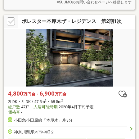
※SUUMOのお問い合わせページへ移動します
ポレスター本厚木ザ・レジデンス 第2期1次
4,800
6,900
万円台・
万円台
2
2
2LDK・3LDK / 47.5m
・68.5m
総戸数
47戸
入居可能時期
2028年4月下旬予定
価格帯
-
小田急小田原線「本厚木」歩3分
神奈川県厚木市中町２