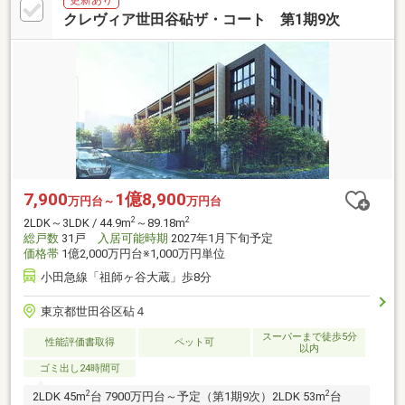
クレヴィア世田谷砧ザ・コート 第1期9次
7,900
1億8,900
万円台～
万円台
2
2
2LDK～3LDK / 44.9m
～89.18m
総戸数
31戸
入居可能時期
2027年1月下旬予定
価格帯
1億2,000万円台※1,000万円単位
小田急線「祖師ヶ谷大蔵」歩8分
東京都世田谷区砧４
スーパーまで徒歩5分
性能評価書取得
ペット可
以内
ゴミ出し24時間可
2
2
2LDK 45m
台 7900万円台～予定（第1期9次）2LDK 53m
台