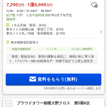
7,290
1億6,690
万円・
万円
2
2
1LDK・2LDK / 33.44m
・58.49m
総戸数
17戸
入居可能時期
2027年3月下旬予定
価格帯
-
ＪＲ山手線「新宿」歩5分
東京メトロ副都心線「新宿三丁目」歩3分
東京メトロ丸ノ内線「新宿御苑前」歩10分
東京都新宿区新宿４
性能評価書取得
ペット可
ゴミ出し24時間可
「新宿」駅徒歩5分。新宿の躍動を身近に、御苑の杜に寄り添
う、1フロア2～3邸×全邸角住戸・内廊下設計で上質な居住空
間を実現
資料をもらう(無料)
※SUUMOのお問い合わせページへ移動します
プラウドタワー相模大野クロス 第5期4次