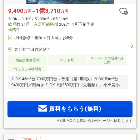
9,490
1億3,710
万円～
万円
2
2
2LDK～3LDK / 53.09m
～65.31m
総戸数
31戸
入居可能時期
2027年1月下旬予定
価格帯
-
小田急線「祖師ヶ谷大蔵」歩8分
東京都世田谷区砧４
スーパーまで徒歩5分
性能評価書取得
ペット可
以内
ゴミ出し24時間可
2
2
2LDK 45m
台 7900万円台～予定（第1期9次）2LDK 53m
台
9490万円／南向き 3LDK 1億2590万円（先着順）。小田急小田
原線「祖師ヶ谷大蔵」駅徒歩8分【東京メトロ千代田線も利用
可能。「新宿」駅へ20分、「大手町」駅へ34分】第一種低層
住居専用地域に誕生。戸建てスタイルで暮らせる全11タイプ
資料をもらう(無料)
のメゾネットプラン。
※SUUMOのお問い合わせページへ移動します
更新あり