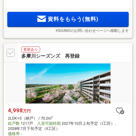
超、南向き中心の全1217邸。ディスポーザ・ビルトイン食器
洗浄乾燥機装備(注2)、長期優良住宅(認定取得済 注3)・ZEH-M
Oriented(認証取得済)、オンライン相談会も開催中
資料をもらう(無料)
※SUUMOのお問い合わせページへ移動します
更新あり
多摩川シーズンズ 再登録
4,998
万円
2
2LDK+S（納戸） / 70.2m
総戸数
1217戸
入居可能時期
2027年10月上旬予定（I工区）、
2028年7月下旬予定（II工区）
価格帯
-