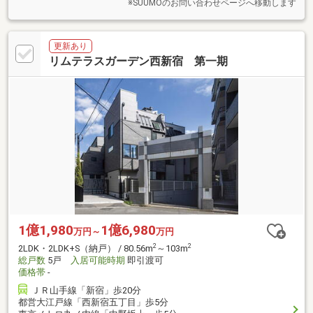
※SUUMOのお問い合わせページへ移動します
更新あり
リムテラスガーデン西新宿 第一期
1億1,980
1億6,980
万円～
万円
2
2
2LDK・2LDK+S（納戸） / 80.56m
～103m
総戸数
5戸
入居可能時期
即引渡可
価格帯
-
ＪＲ山手線「新宿」歩20分
都営大江戸線「西新宿五丁目」歩5分