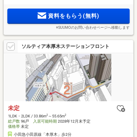
設置。5つのスーパーが徒歩10分圏、多摩川や生田緑地の自
然、医療や子育て施設も充実。「ZEH-M Oriented」「低炭素
資料をもらう(無料)
建築物(住宅)」のダブル認定
※SUUMOのお問い合わせページへ移動します
ソルティア本厚木ステーションフロント
未定
2
2
1LDK・2LDK / 33.86m
～55.65m
総戸数
96戸
入居可能時期
2028年12月末予定
価格帯
未定
小田急小田原線「本厚木」歩2分