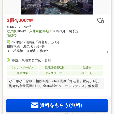
2億4,000
万円
2
4LDK / 120.74m
総戸数
304戸
入居可能時期
2027年3月下旬予定
価格帯
-
小田急小田原線「海老名」歩4分
相鉄本線「海老名」歩4分
ＪＲ相模線「海老名」歩4分
神奈川県海老名市めぐみ町
フロントサービス
性能評価書取得
始発駅
地震対策
ディスポーザー
ペット可
小田急小田原線・相鉄本線・JR相模線「海老名」駅徒歩4分。
海老名市最高層(注1)、全304邸のタワーレジデンス。低炭素建
築物およびZEH-M仕様。2層吹き抜けのグランラウンジや大山
を望むスカイラウンジ、個室型ワーキングブースなど大規模
ならではの多彩な共用部。3.5ha超の駅間開発「ViNA
資料をもらう(無料)
GARDENS」の集大成レジデンス