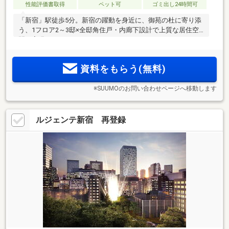
性能評価書取得
ペット可
ゴミ出し24時間可
「新宿」駅徒歩5分。新宿の躍動を身近に、御苑の杜に寄り添
う、1フロア2～3邸×全邸角住戸・内廊下設計で上質な居住空
間を実現
資料をもらう(無料)
※SUUMOのお問い合わせページへ移動します
ルジェンテ新宿 再登録