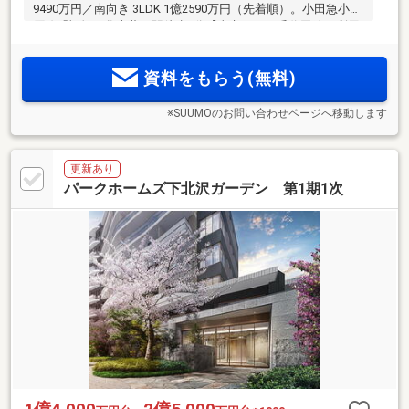
9490万円／南向き 3LDK 1億2590万円（先着順）。小田急小田
原線「祖師ヶ谷大蔵」駅徒歩8分【東京メトロ千代田線も利用
可能。「新宿」駅へ20分、「大手町」駅へ34分】第一種低層
住居専用地域に誕生。戸建てスタイルで暮らせる全11タイプ
資料をもらう(無料)
のメゾネットプラン。
※SUUMOのお問い合わせページへ移動します
更新あり
パークホームズ下北沢ガーデン 第1期1次