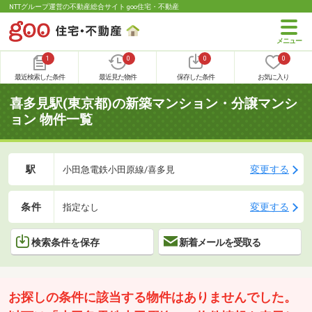
NTTグループ運営の不動産総合サイト goo住宅・不動産
1
0
0
0
最近検索した条件
最近見た物件
保存した条件
お気に入り
喜多見駅(東京都)の新築マンション・分譲マンシ
ョン 物件一覧
駅
変更する
小田急電鉄小田原線/喜多見
条件
変更する
指定なし
検索条件を保存
新着メールを受取る
お探しの条件に該当する物件はありませんでした。