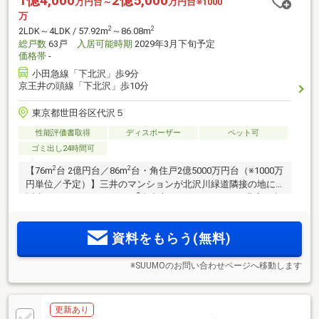
1億4,000
2億5,000
万円台～
万円台※1000
万
2
2
2LDK～4LDK / 57.92m
～86.08m
総戸数
63戸
入居可能時期
2029年3月下旬予定
価格帯
-
小田急線「下北沢」歩9分
京王井の頭線「下北沢」歩10分
東京都世田谷区代沢５
性能評価書取得
ディスポーザー
ペット可
ゴミ出し24時間可
2
2
【76m
台 2億円台／86m
台・角住戸2億5000万円台（※1000万
円単位／予定）】三井のマンションが北沢川緑道隣接の地に
2
誕生。ゆとりある70～80m
台中心！WIC・SICなどの豊富な収
納。ウォールドア採用住戸も。「渋谷」「新宿」駅直通の
「下北沢」駅徒歩9分。再開発により整備された駅前の街並
資料をもらう(無料)
み。利便施設が徒歩圏内に充実
※SUUMOのお問い合わせページへ移動します
更新あり