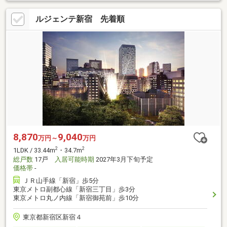
ルジェンテ新宿 先着順
8,870
9,040
万円～
万円
2
2
1LDK / 33.44m
・34.7m
総戸数
17戸
入居可能時期
2027年3月下旬予定
価格帯
-
ＪＲ山手線「新宿」歩5分
東京メトロ副都心線「新宿三丁目」歩3分
東京メトロ丸ノ内線「新宿御苑前」歩10分
東京都新宿区新宿４