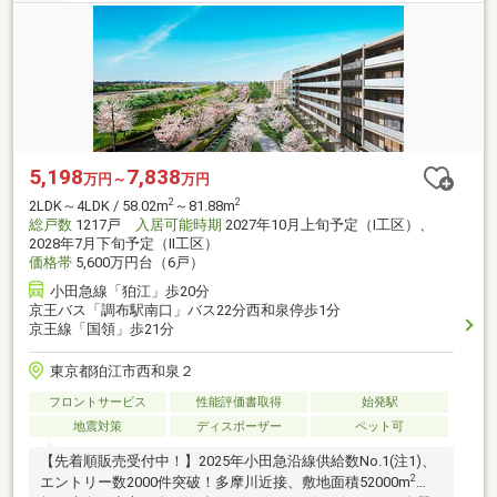
5,198
7,838
万円～
万円
2
2
2LDK～4LDK / 58.02m
～81.88m
総戸数
1217戸
入居可能時期
2027年10月上旬予定（I工区）、
2028年7月下旬予定（II工区）
価格帯
5,600万円台（6戸）
小田急線「狛江」歩20分
京王バス「調布駅南口」バス22分西和泉停歩1分
京王線「国領」歩21分
東京都狛江市西和泉２
フロントサービス
性能評価書取得
始発駅
地震対策
ディスポーザー
ペット可
【先着順販売受付中！】2025年小田急沿線供給数No.1(注1)、
2
エントリー数2000件突破！多摩川近接、敷地面積52000m