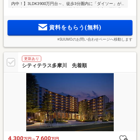
内中！】3LDK3900万円台～、徒歩3分圏内に「ダイソー」が
入る大型スーパーやコンビニ、医療施設も揃い充実の周辺環
2
境。見晴らしの良い眺望が魅力、70m
超のお部屋も。実際の
日当たりをご体感ください！SUUMOからの予約で5000円ギフ
資料をもらう(無料)
トカードプレゼント中
※SUUMOのお問い合わせページへ移動します
更新あり
シティテラス多摩川 先着順
4,300
7,600
万円～
万円