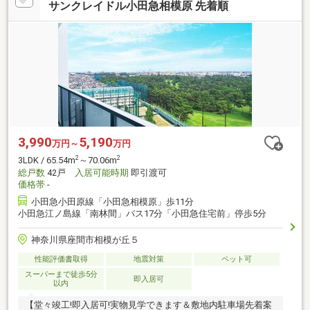
サンクレイドル小田急相模原 先着順
3,990
5,190
万円～
万円
2
2
3LDK / 65.54m
～70.06m
総戸数
42戸
入居可能時期
即引渡可
価格帯
-
小田急小田原線「小田急相模原」歩11分
小田急江ノ島線「南林間」バス17分「小田急住宅前」停歩5分
神奈川県座間市相模が丘５
性能評価書取得
地震対策
ペット可
スーパーまで徒歩5分
即入居可
以内
【堂々竣工!即入居可!実物見学できます＆敷地内駐車場先着案