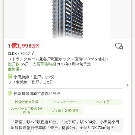
1億1,998
万円
2
3LDK / 70.67m
、
2
（トランクルーム兼各戸宅配ボックス面積0.38m
を含む）
総戸数
55戸
入居可能時期
2027年1月中旬予定
価格帯
-
小田急線「登戸」歩2分
ＪＲ南武線「登戸」歩2分
神奈川県川崎市多摩区登戸
性能評価書取得
ディスポーザー
ペット可
スーパーまで徒歩5分
ゴミ出し24時間可
以内
「新宿」駅へ3駅直通18分、「大手町」駅へ34分、小田急小田
2
原線快速急行停車駅「登戸」徒歩2分。全邸3LDK 70m
超のゆ
とり×全邸南西向き×トランクルーム兼各戸専用宅配ボックス