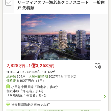
リーフィアタワー海老名クロノスコート 一般住
戸 先着順
7,328
1億3,258
万円～
万円
2
2
2LDK～4LDK / 62.35m
～100.66m
総戸数
304戸
入居可能時期
2027年1月下旬予定
価格帯
8,100万円台（3戸）
小田急小田原線「海老名」歩4分
相鉄本線「海老名」歩4分
ＪＲ相模線「海老名」歩4分
神奈川県海老名市めぐみ町