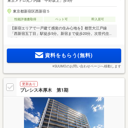
東京メトロ丸ノ内線「中野坂上」歩5分
東京都新宿区西新宿５
性能評価書取得
ペット可
即入居可
【新宿エリアで一戸建て感覚の住み心地を】都営大江戸線
「西新宿五丁目」駅徒歩5分。新宿まで徒歩20分。次世代住宅
登場。安全・耐久・遮音性、贅沢な屋上ルーフテラスも魅力
資料をもらう(無料)
※SUUMOのお問い合わせページへ移動します
更新あり
プレシス本厚木 第1期