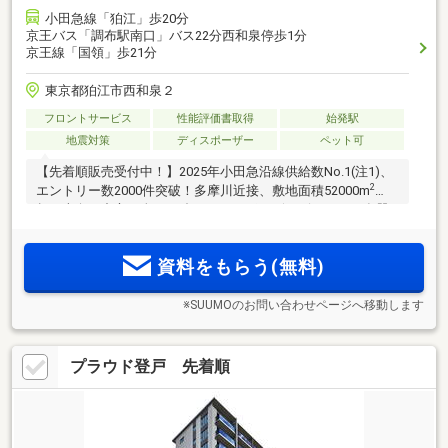
小田急線「狛江」歩20分
京王バス「調布駅南口」バス22分西和泉停歩1分
京王線「国領」歩21分
東京都狛江市西和泉２
フロントサービス
性能評価書取得
始発駅
地震対策
ディスポーザー
ペット可
【先着順販売受付中！】2025年小田急沿線供給数No.1(注1)、
2
エントリー数2000件突破！多摩川近接、敷地面積52000m
超、南向き中心の全1217邸。ディスポーザ・ビルトイン食器
洗浄乾燥機装備(注2)、長期優良住宅(認定取得済 注3)・ZEH-M
Oriented(認証取得済)、オンライン相談会も開催中
資料をもらう(無料)
※SUUMOのお問い合わせページへ移動します
プラウド登戸 先着順