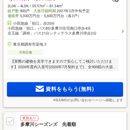
2
2
2LDK～4LDK / 55.57m
～81.34m
総戸数
900戸
入居可能時期
2027年3月中旬予定
価格帯
5,300万円台・5,600万円台（各3戸）
小田急線「狛江」歩20分
小田急線「狛江」バス8分多摩川住宅南口停歩4分
京王線「調布」バス21分シティテラス多摩川停歩2分
東京都調布市染地３
共有設備
【実際の建物を見学できますので安心してご検討いただけま
す】2026年度内入居可(2026年7月契約まで)、全900邸の大規
2
模レジデンス。2LDK+S(納戸)72m
超 4700万円。ALL自走式
(立体・平置き)。南向き中心。住活プレゼント企画対象物件
(※3)
資料をもらう(無料)
※SUUMOのお問い合わせページへ移動します
更新あり
多摩川シーズンズ 先着順