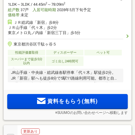
2
2
1LDK～3LDK / 44.45m
～78.09m
総戸数
37戸
入居可能時期
2028年5月下旬予定
価格帯
未定
ＪＲ総武線「新宿」歩8分
ＪＲ山手線「代々木」歩2分
東京メトロ丸ノ内線「新宿三丁目」歩5分
東京都渋谷区千駄ヶ谷５
性能評価書取得
ディスポーザー
ペット可
スーパーまで徒歩5分
ゴミ出し24時間可
以内
JR山手線・中央線・総武線各駅停車「代々木」駅徒歩2分。
JR「新宿」駅へも徒歩8分で5駅11路線利用可能。都市と自然
が共鳴する全37邸のプライベートレジデンス。美しい街並み
と穏やかな住環境が守られたポジション。三方が道路に接す
る敷地を生かす角住戸中心(注1)内廊下設計
資料をもらう(無料)
※SUUMOのお問い合わせページへ移動します
更新あり