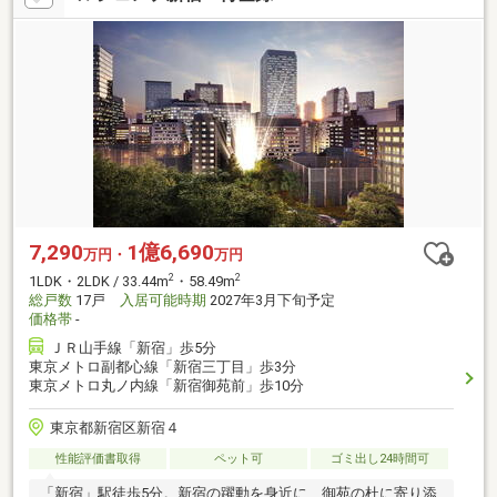
7,290
1億6,690
万円・
万円
2
2
1LDK・2LDK / 33.44m
・58.49m
総戸数
17戸
入居可能時期
2027年3月下旬予定
価格帯
-
ＪＲ山手線「新宿」歩5分
東京メトロ副都心線「新宿三丁目」歩3分
東京メトロ丸ノ内線「新宿御苑前」歩10分
東京都新宿区新宿４
性能評価書取得
ペット可
ゴミ出し24時間可
「新宿」駅徒歩5分。新宿の躍動を身近に、御苑の杜に寄り添