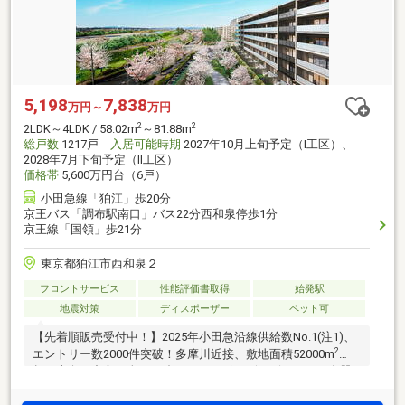
5,198
7,838
万円～
万円
2
2
2LDK～4LDK / 58.02m
～81.88m
総戸数
1217戸
入居可能時期
2027年10月上旬予定（I工区）、
2028年7月下旬予定（II工区）
価格帯
5,600万円台（6戸）
小田急線「狛江」歩20分
京王バス「調布駅南口」バス22分西和泉停歩1分
京王線「国領」歩21分
東京都狛江市西和泉２
フロントサービス
性能評価書取得
始発駅
地震対策
ディスポーザー
ペット可
【先着順販売受付中！】2025年小田急沿線供給数No.1(注1)、
2
エントリー数2000件突破！多摩川近接、敷地面積52000m
超、南向き中心の全1217邸。ディスポーザ・ビルトイン食器
洗浄乾燥機装備(注2)、長期優良住宅(認定取得済 注3)・ZEH-M