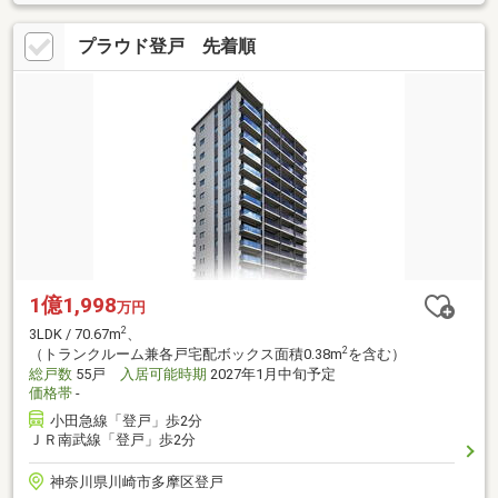
プラウド登戸 先着順
1億1,998
万円
2
3LDK / 70.67m
、
2
（トランクルーム兼各戸宅配ボックス面積0.38m
を含む）
総戸数
55戸
入居可能時期
2027年1月中旬予定
価格帯
-
小田急線「登戸」歩2分
ＪＲ南武線「登戸」歩2分
神奈川県川崎市多摩区登戸