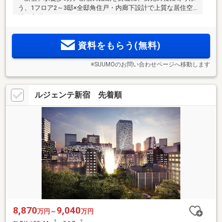
う、1フロア2～3邸×全邸角住戸・内廊下設計で上質な居住空
間を実現
資料をもらう(無料)
※SUUMOのお問い合わせページへ移動します
ルジェンテ新宿 先着順
8,870
9,040
万円～
万円
2
2