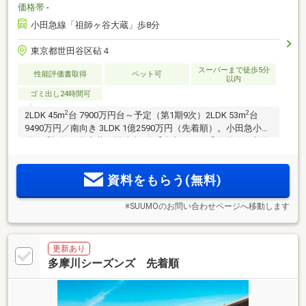
価格帯
-
小田急線「祖師ヶ谷大蔵」歩8分
東京都世田谷区砧４
スーパーまで徒歩5分
性能評価書取得
ペット可
以内
ゴミ出し24時間可
2
2
2LDK 45m
台 7900万円台～予定（第1期9次）2LDK 53m
台
9490万円／南向き 3LDK 1億2590万円（先着順）。小田急小田
原線「祖師ヶ谷大蔵」駅徒歩8分【東京メトロ千代田線も利用
可能。「新宿」駅へ20分、「大手町」駅へ34分】第一種低層
住居専用地域に誕生。戸建てスタイルで暮らせる全11タイプ
資料をもらう(無料)
のメゾネットプラン。
※SUUMOのお問い合わせページへ移動します
更新あり
多摩川シーズンズ 先着順