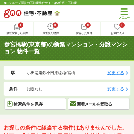
NTTグループ運営の不動産総合サイト goo住宅・不動産
1
0
0
0
最近検索した条件
最近見た物件
保存した条件
お気に入り
参宮橋駅(東京都)の新築マンション・分譲マンシ
ョン 物件一覧
駅
変更する
小田急電鉄小田原線/参宮橋
条件
変更する
指定なし
検索条件を保存
新着メールを受取る
お探しの条件に該当する物件はありませんでした。