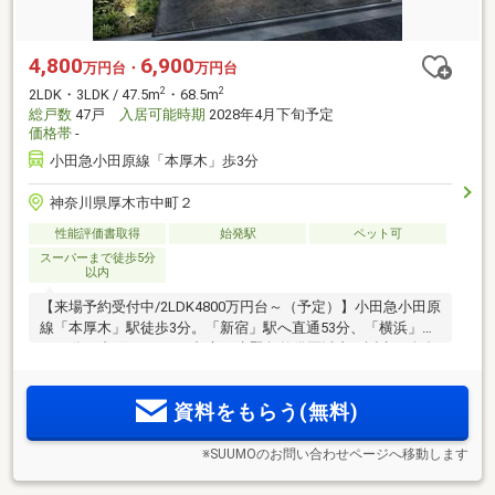
4,800
6,900
万円台・
万円台
2
2
2LDK・3LDK / 47.5m
・68.5m
総戸数
47戸
入居可能時期
2028年4月下旬予定
価格帯
-
小田急小田原線「本厚木」歩3分
神奈川県厚木市中町２
性能評価書取得
始発駅
ペット可
スーパーまで徒歩5分
以内
【来場予約受付中/2LDK4800万円台～（予定）】小田急小田原
線「本厚木」駅徒歩3分。「新宿」駅へ直通53分、「横浜」駅
へ35分。中町アドレス×都市再生緊急整備区域内に誕生。全邸
南向き2LDK～3LDKのプランバリエーション。「本厚木ミロー
ド」をはじめ、多彩な商業施設が集積する北口エリア。
資料をもらう(無料)
※SUUMOのお問い合わせページへ移動します