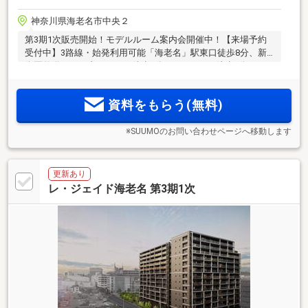
神奈川県海老名市中央２
第3期1次販売開始！モデルルーム案内会開催中！【来場予約
受付中】3路線・始発利用可能「海老名」駅東口徒歩8分、新
街区整備エリア内。イオン徒歩6分、ViNAWALK徒歩5分など、
大規模商業施設も身近。全236邸の大規模レジデンス
資料をもらう(無料)
※SUUMOのお問い合わせページへ移動します
更新あり
レ・ジェイド海老名 第3期1次