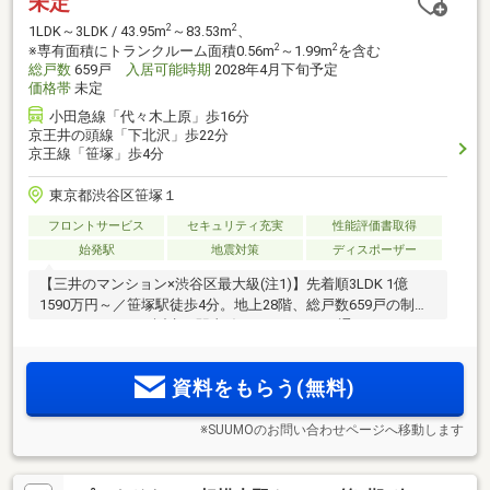
未定
2
2
1LDK～3LDK / 43.95m
～83.53m
、
2
2
※専有面積にトランクルーム面積0.56m
～1.99m
を含む
総戸数
659戸
入居可能時期
2028年4月下旬予定
価格帯
未定
小田急線「代々木上原」歩16分
京王井の頭線「下北沢」歩22分
京王線「笹塚」歩4分
東京都渋谷区笹塚１
フロントサービス
セキュリティ充実
性能評価書取得
始発駅
地震対策
ディスポーザー
【三井のマンション×渋谷区最大級(注1)】先着順3LDK 1億
1590万円～／笹塚駅徒歩4分。地上28階、総戸数659戸の制震
タワーレジデンス誕生。駅直結のアーケードを通るため、雨
に濡れにくいスムーズなアプローチ。「新宿」駅直通5分の好
立地(注2)。始発電車も利用可能で都心へスムーズアクセス。
資料をもらう(無料)
笹塚駅前に商業施設が集積
※SUUMOのお問い合わせページへ移動します