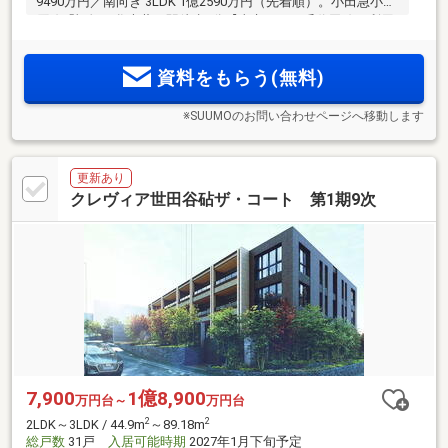
9490万円／南向き 3LDK 1億2590万円（先着順）。小田急小田
原線「祖師ヶ谷大蔵」駅徒歩8分【東京メトロ千代田線も利用
可能。「新宿」駅へ20分、「大手町」駅へ34分】第一種低層
住居専用地域に誕生。戸建てスタイルで暮らせる全11タイプ
資料をもらう(無料)
のメゾネットプラン。
※SUUMOのお問い合わせページへ移動します
更新あり
クレヴィア世田谷砧ザ・コート 第1期9次
7,900
1億8,900
万円台～
万円台
2
2
2LDK～3LDK / 44.9m
～89.18m
総戸数
31戸
入居可能時期
2027年1月下旬予定