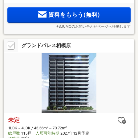
住商複合一体開発・41階建て免震タワーレジデンス。地下に
は、ゴルフレンジ・シアター・フィットネス等を用意。各階
資料をもらう(無料)
ゴミ置き場設置
※SUUMOのお問い合わせページへ移動します
グランドパレス相模原
未定
2
2
1LDK～4LDK / 45.56m
～78.72m
総戸数
115戸
入居可能時期
2027年12月予定