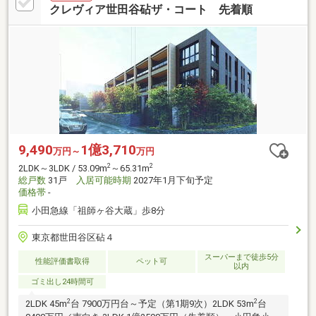
クレヴィア世田谷砧ザ・コート 先着順
9,490
1億3,710
万円～
万円
2
2
2LDK～3LDK / 53.09m
～65.31m
総戸数
31戸
入居可能時期
2027年1月下旬予定
価格帯
-
小田急線「祖師ヶ谷大蔵」歩8分
東京都世田谷区砧４
スーパーまで徒歩5分
性能評価書取得
ペット可
以内
ゴミ出し24時間可
2
2
2LDK 45m
台 7900万円台～予定（第1期9次）2LDK 53m
台