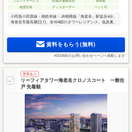
フロントサービス
性能評価書取得
始発駅
地震対策
ディスポーザー
ペット可
小田急小田原線・相鉄本線・JR相模線「海老名」駅徒歩4分。
海老名市最高層(注1)、全304邸のタワーレジデンス。低炭素建
築物およびZEH-M仕様。2層吹き抜けのグランラウンジや大山
を望むスカイラウンジ、個室型ワーキングブースなど大規模
ならではの多彩な共用部。3.5ha超の駅間開発「ViNA
資料をもらう(無料)
GARDENS」の集大成レジデンス
※SUUMOのお問い合わせページへ移動します
更新あり
リーフィアタワー海老名クロノスコート 一般住
戸 先着順