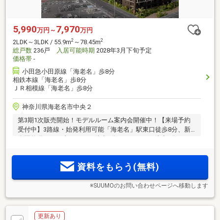
5,990
7,970
万円～
万円
2
2
2LDK～3LDK / 55.9m
～78.45m
総戸数
236戸
入居可能時期
2028年3月下旬予定
価格帯
-
小田急小田原線「海老名」歩8分
相鉄本線「海老名」歩8分
ＪＲ相模線「海老名」歩8分
神奈川県海老名市中央２
第3期1次販売開始！モデルルーム案内会開催中！【来場予約
受付中】3路線・始発利用可能「海老名」駅東口徒歩8分、新
街区整備エリア内。イオン徒歩6分、ViNAWALK徒歩5分など、
大規模商業施設も身近。全236邸の大規模レジデンス
資料をもらう(無料)
※SUUMOのお問い合わせページへ移動します
更新あり