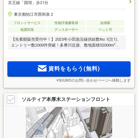
京王線「国領」歩21分
東京都狛江市西和泉２
フロントサービス
性能評価書取得
始発駅
地震対策
ディスポーザー
ペット可
【先着順販売受付中！】2025年小田急沿線供給数No.1(注1)、
2
エントリー数2000件突破！多摩川近接、敷地面積52000m
超、南向き中心の全1217邸。ディスポーザ・ビルトイン食器
洗浄乾燥機装備(注2)、長期優良住宅(認定取得済 注3)・ZEH-M
Oriented(認証取得済)、オンライン相談会も開催中
資料をもらう(無料)
※SUUMOのお問い合わせページへ移動します
ソルティア本厚木ステーションフロント