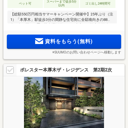
スーパーまで徒歩5分
ペット可
ゴミ出し24時間可
以内
【総額550万円相当サマーキャンペーン開催中】25年ぶり（注
1）「本厚木」駅徒歩3分の閑静な住宅街に全邸南向きの88
邸。全54区画平置き駐車場採用。3LDK中心・平均専有面積
2
70m
超。来場予約受付中！
資料をもらう(無料)
※SUUMOのお問い合わせページへ移動します
ポレスター本厚木ザ・レジデンス 第2期2次