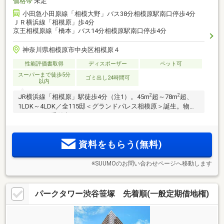
価格帯
未定
小田急小田原線「相模大野」バス38分相模原駅南口停歩4分
ＪＲ横浜線「相模原」歩4分
京王相模原線「橋本」バス14分相模原駅南口停歩4分
神奈川県相模原市中央区相模原４
性能評価書取得
ディスポーザー
ペット可
スーパーまで徒歩5分
ゴミ出し24時間可
以内
2
2
JR横浜線「相模原」駅徒歩4分（注1）。45m
超～78m
超、
1LDK～4LDK／全115邸＜グランドパレス相模原＞誕生。物件
エントリー受付中！
資料をもらう(無料)
※SUUMOのお問い合わせページへ移動します
パークタワー渋谷笹塚 先着順(一般定期借地権)