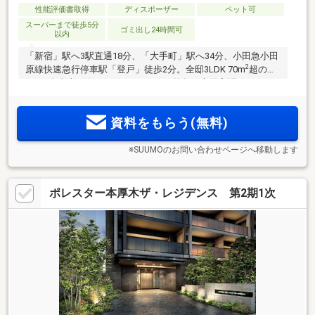
性能評価書取得
ディスポーザー
ペット可
スーパーまで徒歩5分
ゴミ出し24時間可
以内
「新宿」駅へ3駅直通18分、「大手町」駅へ34分、小田急小田
2
原線快速急行停車駅「登戸」徒歩2分。全邸3LDK 70m
超のゆ
とり×全邸南西向き×トランクルーム兼各戸専用宅配ボックス
設置。5つのスーパーが徒歩10分圏、多摩川や生田緑地の自
然、医療や子育て施設も充実。「ZEH-M Oriented」「低炭素
資料をもらう(無料)
建築物(住宅)」のダブル認定
※SUUMOのお問い合わせページへ移動します
ポレスター本厚木ザ・レジデンス 第2期1次