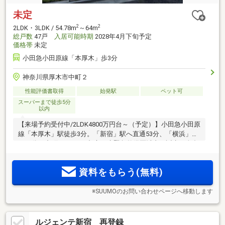
未定
2
2
2LDK・3LDK / 54.78m
～64m
総戸数
47戸
入居可能時期
2028年4月下旬予定
価格帯
未定
小田急小田原線「本厚木」歩3分
神奈川県厚木市中町２
性能評価書取得
始発駅
ペット可
スーパーまで徒歩5分
以内
【来場予約受付中/2LDK4800万円台～（予定）】小田急小田原
線「本厚木」駅徒歩3分。「新宿」駅へ直通53分、「横浜」駅
へ35分。中町アドレス×都市再生緊急整備区域内に誕生。全邸
南向き2LDK～3LDKのプランバリエーション。「本厚木ミロー
ド」をはじめ、多彩な商業施設が集積する北口エリア。
資料をもらう(無料)
※SUUMOのお問い合わせページへ移動します
ルジェンテ新宿 再登録