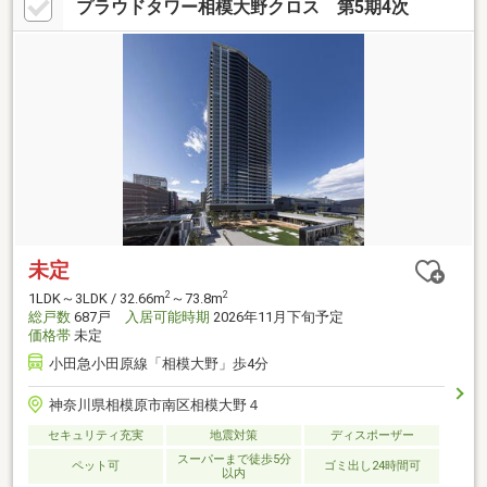
プラウドタワー相模大野クロス 第5期4次
未定
2
2
1LDK～3LDK / 32.66m
～73.8m
総戸数
687戸
入居可能時期
2026年11月下旬予定
価格帯
未定
小田急小田原線「相模大野」歩4分
神奈川県相模原市南区相模大野４
セキュリティ充実
地震対策
ディスポーザー
スーパーまで徒歩5分
ペット可
ゴミ出し24時間可
以内