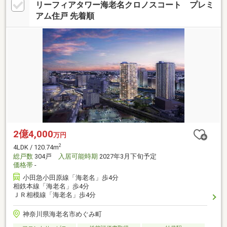
リーフィアタワー海老名クロノスコート プレミ
アム住戸 先着順
2億4,000
万円
2
4LDK / 120.74m
総戸数
304戸
入居可能時期
2027年3月下旬予定
価格帯
-
小田急小田原線「海老名」歩4分
相鉄本線「海老名」歩4分
ＪＲ相模線「海老名」歩4分
神奈川県海老名市めぐみ町