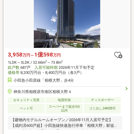
3,958
1億598
万円～
万円
2
2
1LDK～3LDK / 32.66m
～73.8m
総戸数
687戸
入居可能時期
2026年11月下旬予定
価格帯
8,200万円台・8,400万円台（各3戸）
小田急小田原線「相模大野」歩4分
神奈川県相模原市南区相模大野４
セキュリティ充実
地震対策
ディスポーザー
スーパーまで徒歩5分
ペット可
ゴミ出し24時間可
以内
【建物内モデルルームオープン／2026年11月入居可予定】
【成約済600戸超】小田急線快速急行停車「相模大野」駅徒歩
4分、「新宿」駅通勤時直通41分(日中平常時35分)全687邸の