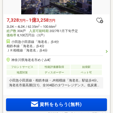
7,328
1億3,258
万円～
万円
2
2
2LDK～4LDK / 62.35m
～100.66m
総戸数
304戸
入居可能時期
2027年1月下旬予定
価格帯
8,100万円台（3戸）
小田急小田原線「海老名」歩4分
相鉄本線「海老名」歩4分
ＪＲ相模線「海老名」歩4分
神奈川県海老名市めぐみ町
フロントサービス
性能評価書取得
始発駅
地震対策
ディスポーザー
ペット可
小田急小田原線・相鉄本線・JR相模線「海老名」駅徒歩4分。
海老名市最高層(注1)、全304邸のタワーレジデンス。低炭素建
築物およびZEH-M仕様。2層吹き抜けのグランラウンジや大山
を望むスカイラウンジ、個室型ワーキングブースなど大規模
ならではの多彩な共用部。3.5ha超の駅間開発「ViNA
資料をもらう(無料)
GARDENS」の集大成レジデンス