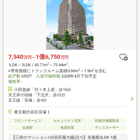
7,540
1億6,750
万円～
万円
2
2
1LDK～3LDK / 45.71m
～75.44m
、
2
2
※専有面積にトランクルーム面積0.66m
～1.9m
を含む
総戸数
659戸
入居可能時期
2028年4月下旬予定
価格帯
-
小田急線「代々木上原」歩16分
京王井の頭線「下北沢」歩22分
京王線「笹塚」歩4分
東京都渋谷区笹塚１
フロントサービス
セキュリティ充実
性能評価書取得
始発駅
地震対策
ディスポーザー
【三井のマンション×渋谷区最大級(注1)】先着順3LDK 1億