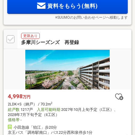
Oriented(認証取得済)、オンライン相談会も開催中
資料をもらう(無料)
※SUUMOのお問い合わせページへ移動します
更新あり
多摩川シーズンズ 再登録
4,998
万円
2
2LDK+S（納戸） / 70.2m
総戸数
1217戸
入居可能時期
2027年10月上旬予定（I工区）、
2028年7月下旬予定（II工区）
価格帯
-
小田急線「狛江」歩20分
京王バス「調布駅南口」バス22分西和泉停歩1分