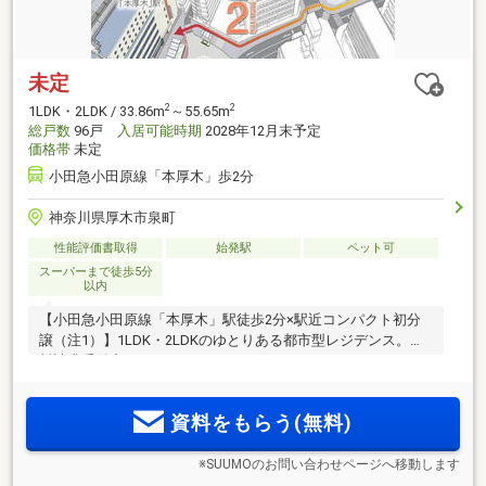
未定
2
2
1LDK・2LDK / 33.86m
～55.65m
総戸数
96戸
入居可能時期
2028年12月末予定
価格帯
未定
小田急小田原線「本厚木」歩2分
神奈川県厚木市泉町
性能評価書取得
始発駅
ペット可
スーパーまで徒歩5分
以内
【小田急小田原線「本厚木」駅徒歩2分×駅近コンパクト初分
譲（注1）】1LDK・2LDKのゆとりある都市型レジデンス。資
料請求受付中！
資料をもらう(無料)
※SUUMOのお問い合わせページへ移動します