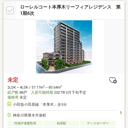
ローレルコート本厚木リーフィアレジデンス 第
1期6次
未定
2
2
2LDK～4LDK / 57.17m
～83.64m
総戸数
88戸
入居可能時期
2027年3月下旬予定
価格帯
未定
小田急小田原線「本厚木」歩3分
神奈川県厚木市泉町
性能評価書取得
始発駅
ディスポーザー