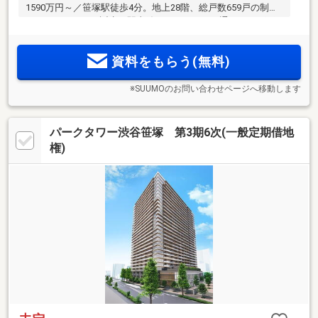
1590万円～／笹塚駅徒歩4分。地上28階、総戸数659戸の制震
タワーレジデンス誕生。駅直結のアーケードを通るため、雨
に濡れにくいスムーズなアプローチ。「新宿」駅直通5分の好
立地(注2)。始発電車も利用可能で都心へスムーズアクセス。
資料をもらう(無料)
笹塚駅前に商業施設が集積
※SUUMOのお問い合わせページへ移動します
パークタワー渋谷笹塚 第3期6次(一般定期借地
権)