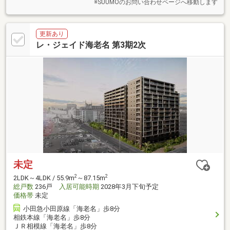
※SUUMOのお問い合わせページへ移動します
更新あり
レ・ジェイド海老名 第3期2次
未定
2
2
2LDK～4LDK / 55.9m
～87.15m
総戸数
236戸
入居可能時期
2028年3月下旬予定
価格帯
未定
小田急小田原線「海老名」歩8分
相鉄本線「海老名」歩8分
ＪＲ相模線「海老名」歩8分