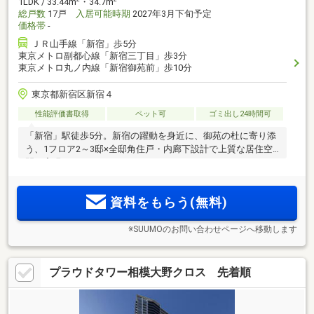
1LDK / 33.44m
・34.7m
総戸数
17戸
入居可能時期
2027年3月下旬予定
価格帯
-
ＪＲ山手線「新宿」歩5分
東京メトロ副都心線「新宿三丁目」歩3分
東京メトロ丸ノ内線「新宿御苑前」歩10分
東京都新宿区新宿４
性能評価書取得
ペット可
ゴミ出し24時間可
「新宿」駅徒歩5分。新宿の躍動を身近に、御苑の杜に寄り添
う、1フロア2～3邸×全邸角住戸・内廊下設計で上質な居住空
間を実現
資料をもらう(無料)
※SUUMOのお問い合わせページへ移動します
プラウドタワー相模大野クロス 先着順