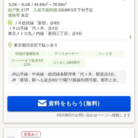
2
2
1LDK～3LDK / 44.45m
～78.09m
総戸数
37戸
入居可能時期
2028年5月下旬予定
価格帯
未定
ＪＲ総武線「新宿」歩8分
ＪＲ山手線「代々木」歩2分
東京メトロ丸ノ内線「新宿三丁目」歩5分
東京都渋谷区千駄ヶ谷５
性能評価書取得
ディスポーザー
ペット可
スーパーまで徒歩5分
ゴミ出し24時間可
以内
JR山手線・中央線・総武線各駅停車「代々木」駅徒歩2分。
JR「新宿」駅へも徒歩8分で5駅11路線利用可能。都市と自然
が共鳴する全37邸のプライベートレジデンス。美しい街並み
と穏やかな住環境が守られたポジション。三方が道路に接す
る敷地を生かす角住戸中心(注1)内廊下設計
資料をもらう(無料)
※SUUMOのお問い合わせページへ移動します
更新あり