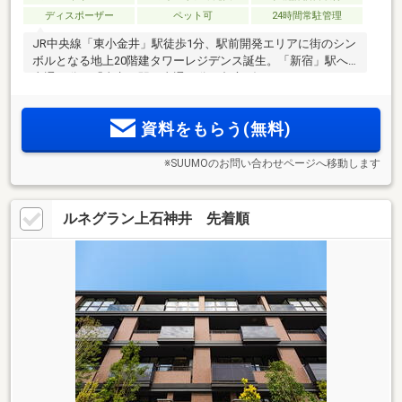
ディスポーザー
ペット可
24時間常駐管理
JR中央線「東小金井」駅徒歩1分、駅前開発エリアに街のシン
ボルとなる地上20階建タワーレジデンス誕生。「新宿」駅へ
直通25分、「東京」駅へ直通40分、都心ダイレクトアクセ
ス。開放的な眺望が広がる南向き中心。駅前の大型商業施設
のほか、徒歩圏に豊富に揃う利便施設
資料をもらう(無料)
※SUUMOのお問い合わせページへ移動します
ルネグラン上石神井 先着順