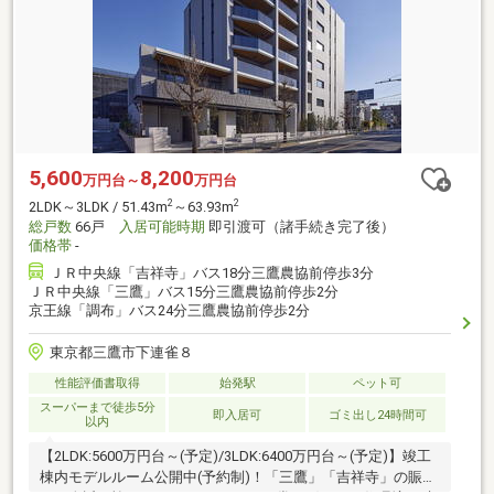
5,600
8,200
万円台～
万円台
2
2
2LDK～3LDK / 51.43m
～63.93m
総戸数
66戸
入居可能時期
即引渡可（諸手続き完了後）
価格帯
-
ＪＲ中央線「吉祥寺」バス18分三鷹農協前停歩3分
ＪＲ中央線「三鷹」バス15分三鷹農協前停歩2分
京王線「調布」バス24分三鷹農協前停歩2分
東京都三鷹市下連雀８
性能評価書取得
始発駅
ペット可
スーパーまで徒歩5分
即入居可
ゴミ出し24時間可
以内
【2LDK:5600万円台～(予定)/3LDK:6400万円台～(予定)】竣工
棟内モデルルーム公開中(予約制)！「三鷹」「吉祥寺」の賑わ