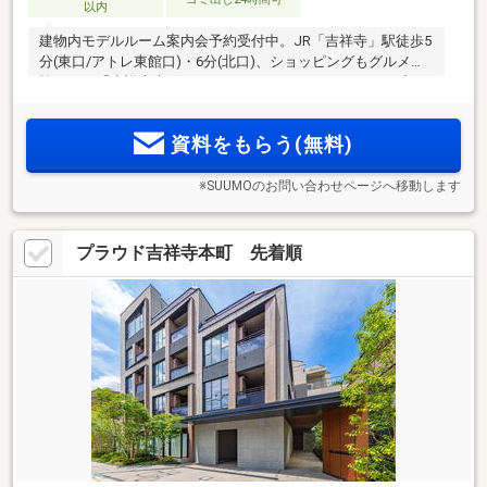
以内
建物内モデルルーム案内会予約受付中。JR「吉祥寺」駅徒歩5
分(東口/アトレ東館口)・6分(北口)、ショッピングもグルメも
愉しめる「吉祥寺本町」アドレス。ウルトラファインバブル
給湯器や全居室エアコン実装などこだわりのクオリティ。最
上階はプレミアムプラン。「ZEH-M Oriented」「低炭素建築
資料をもらう(無料)
物(住宅)」認定
※SUUMOのお問い合わせページへ移動します
プラウド吉祥寺本町 先着順