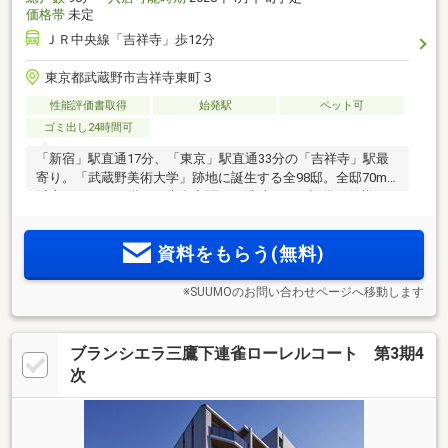
価格帯
未定
ＪＲ中央線「吉祥寺」歩12分
東京都武蔵野市吉祥寺東町３
性能評価書取得
始発駅
ペット可
ゴミ出し24時間可
「新宿」駅直通17分、「東京」駅直通33分の「吉祥寺」駅最
2
寄り。「武蔵野美術大学」跡地に誕生する全98邸。全邸70m
以上。ゆとりを備えた専有空間に、洗練された設備・仕様。
百貨店や商店街など、駅周辺の商業施設を日常使いできるロ
ケーション。小・中学校、保育園などの教育施設も身近
資料をもらう(無料)
※SUUMOのお問い合わせページへ移動します
ブランシエラ三鷹下連雀ローレルコート 第3期4
次