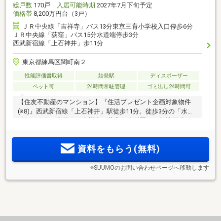
総戸数
170戸
入居可能時期
2027年7月下旬予定
価格帯
8,200万円台（3戸）
ＪＲ中央線「吉祥寺」バス13分東京三育小学校入口停歩6分
ＪＲ中央線「荻窪」バス15分水道端停歩3分
西武新宿線「上石神井」歩11分
東京都練馬区関町南２
性能評価書取得
始発駅
ディスポーザー
ペット可
24時間常駐管理
ゴミ出し24時間可
【住友不動産のマンション】『住活プレゼント企画対象物件
(※8)』西武新宿線「上石神井」駅徒歩11分。徒歩3分の「水道
端」バス停を利用して吉祥寺・荻窪も生活圏に。敷地面積1万
2
m
超、緑地に近接したシティテラス善福寺公園。通勤やお買
い物の便利さが心潤す余裕も実現します。オンライン案内会
資料をもらう(無料)
開催
※SUUMOのお問い合わせページへ移動します