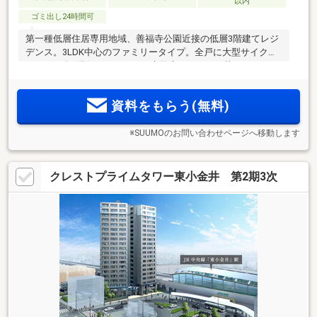
以内
ゴミ出し24時間可
第一種低層住居専用地域、善福寺公園近接の低層3階建てレジ
デンス。3LDK中心のファミリータイプ。全戸に大型サイクル
ポート、全1階住戸にテラス・専用庭。ペットと暮らせます
（注1）。駐車場は全台平置式。
資料をもらう(無料)
※SUUMOのお問い合わせページへ移動します
クレストプライムタワー東小金井 第2期3次