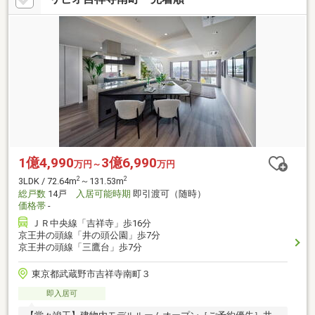
1億4,990
3億6,990
万円～
万円
2
2
3LDK / 72.64m
～131.53m
総戸数
14戸
入居可能時期
即引渡可（随時）
価格帯
-
ＪＲ中央線「吉祥寺」歩16分
京王井の頭線「井の頭公園」歩7分
京王井の頭線「三鷹台」歩7分
東京都武蔵野市吉祥寺南町３
即入居可