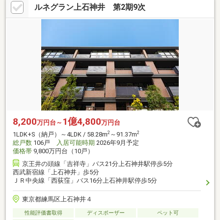
ルネグラン上石神井 第2期9次
8,200
1億4,800
万円台～
万円台
2
2
1LDK+S（納戸）～4LDK / 58.28m
～91.37m
総戸数
106戸
入居可能時期
2026年9月予定
価格帯
9,800万円台（10戸）
京王井の頭線「吉祥寺」バス21分上石神井駅停歩5分
西武新宿線「上石神井」歩5分
ＪＲ中央線「西荻窪」バス16分上石神井駅停歩5分
東京都練馬区上石神井４
性能評価書取得
ディスポーザー
ペット可