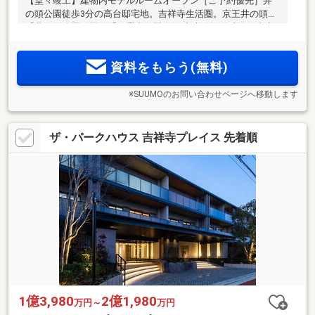
【堂々竣工】建物内モデルルームオープン［ご予約優先］井
の頭公園徒歩3分の高台邸宅地。吉祥寺生活圏。京王井の頭線
「井の頭公園」駅・「三鷹台」駅、JR中央線・総武線（東京
メトロ東西線乗入れ）「吉祥寺」駅の3駅4路線利用(乗入れ含
2
2
む)でスムーズアクセス。全邸南西向き、68m
台～138m
台、
資料をもらう(無料)
10タイプ・全14邸
※SUUMOのお問い合わせページへ移動します
ザ・パークハウス 吉祥寺プレイス 先着順
1億3,980
2億1,980
万円～
万円