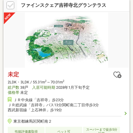
ファインスクェア吉祥寺北グランテラス
未定
2
2
2LDK・3LDK / 55.31m
～70.01m
総戸数
38戸
入居可能時期
2028年1月下旬予定
価格帯
未定
ＪＲ中央線「吉祥寺」歩23分
ＪＲ総武線「吉祥寺」バス13分関町南二丁目停歩3分
西武新宿線「上石神井」歩19分
東京都練馬区関町南２
スーパーまで徒歩5分
性能評価書取得
ペット可