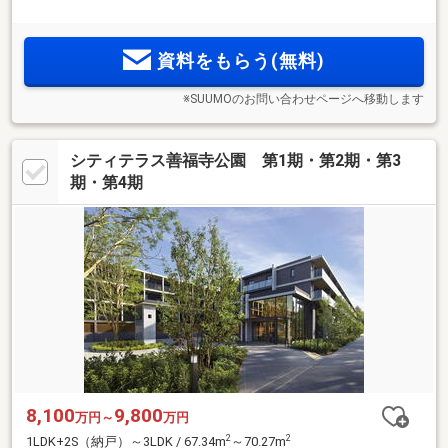
いを身近に愉しむライフスタイル×日常の穏やかな住環境を叶
える下連雀アドレス×南向き3LDK中心×全邸WIC採用で収納も
充実。「ZEH-M Oriented」基準適合。
資料をもらう(無料)
※SUUMOのお問い合わせページへ移動します
シティテラス善福寺公園 第1期・第2期・第3
期・第4期
8,100
9,800
万円～
万円
2
2
1LDK+2S（納戸）～3LDK / 67.34m
～70.27m