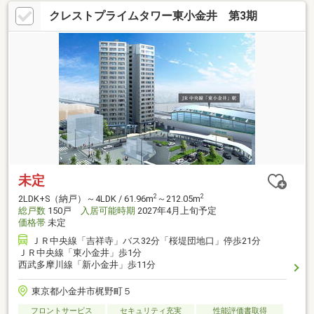
クレストプライムタワー東小金井 第3期
未定
2
2
2LDK+S（納戸）～4LDK / 61.96m
～212.05m
総戸数
150戸
入居可能時期
2027年4月上旬予定
価格帯
未定
ＪＲ中央線「吉祥寺」バス32分「桜堤団地口」停歩21分
ＪＲ中央線「東小金井」歩1分
西武多摩川線「新小金井」歩11分
東京都小金井市梶野町５
フロントサービス
セキュリティ充実
性能評価書取得