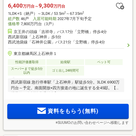
6,400
9,300
万円台～
万円台
2
2
1LDK+S（納戸）～3LDK / 53.5m
～67.35m
総戸数
46戸
入居可能時期
2027年7月下旬予定
価格帯
7,800万円台（3戸）
京王井の頭線「吉祥寺」バス17分「立野橋」停歩4分
西武新宿線「上石神井」歩5分
西武池袋線「石神井公園」バス21分「立野橋」停歩4分
東京都練馬区上石神井１
性能評価書取得
始発駅
ペット可
スーパーまで徒歩5分
ゴミ出し24時間可
以内
西武新宿線 急行停車駅「上石神井」駅徒歩5分。3LDK 6900万
円台～予定。南面開放×四方接道の地に誕生する全45邸。【来
場予約／資料請求受付中】
資料をもらう(無料)
※SUUMOのお問い合わせページへ移動します