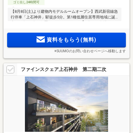
ゴミ出し24時間可
【8月8日(土)より建物内モデルルームオープン】西武新宿線急
行停車「上石神井」駅徒歩5分。第1種低層住居専用地域に誕
2
生する全106邸の低層レジデンス。7500m
を超える敷地に、
空地率に配慮したゆとりある配棟計画。「高田馬場」駅まで
直通14分。ハイサッシや、全熱交換型換気「エアテス」の採
資料をもらう(無料)
用など光と風に着目したプラン
※SUUMOのお問い合わせページへ移動します
ファインスクェア上石神井 第二期二次