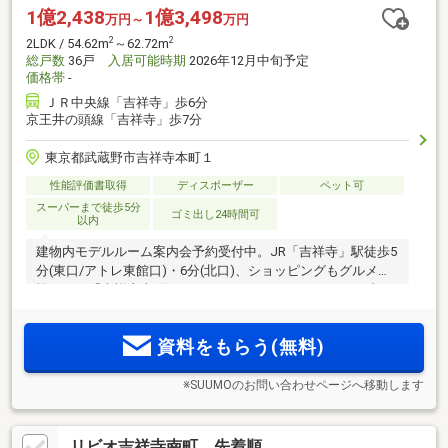
1億2,438
1億3,498
万円～
万円
2
2
2LDK / 54.62m
～62.72m
総戸数
36戸
入居可能時期
2026年12月中旬予定
価格帯
-
ＪＲ中央線「吉祥寺」歩6分
京王井の頭線「吉祥寺」歩7分
東京都武蔵野市吉祥寺本町１
性能評価書取得
ディスポーザー
ペット可
スーパーまで徒歩5分
ゴミ出し24時間可
以内
建物内モデルルーム案内会予約受付中。JR「吉祥寺」駅徒歩5
分(東口/アトレ東館口)・6分(北口)、ショッピングもグルメも
愉しめる「吉祥寺本町」アドレス。ウルトラファインバブル
給湯器や全居室エアコン実装などこだわりのクオリティ。最
上階はプレミアムプラン。「ZEH-M Oriented」「低炭素建築
資料をもらう(無料)
物(住宅)」認定
※SUUMOのお問い合わせページへ移動します
リビオ吉祥寺南町 先着順