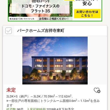
パークホームズ吉祥寺東町
未定
2
2
2LDK+S（納戸）～3LDK / 70.59m
～112.62m
、
2
2
※一部住戸の専有面積にトランクルーム面積0.6m
～1.12m
を含み
ます
総戸数
98戸
入居可能時期
2028年4月下旬予定