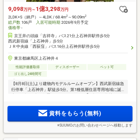
9,098
1億3,298
万円～
万円
2
2
2LDK+S（納戸）～4LDK / 68.4m
～90.09m
総戸数
106戸
入居可能時期
2026年9月予定
価格帯
-
京王井の頭線「吉祥寺」バス21分上石神井駅停歩5分
西武新宿線「上石神井」歩5分
ＪＲ中央線「西荻窪」バス16分上石神井駅停歩5分
東京都練馬区上石神井４
性能評価書取得
ディスポーザー
ペット可
ゴミ出し24時間可
【8月8日(土)より建物内モデルルームオープン】西武新宿線急
行停車「上石神井」駅徒歩5分。第1種低層住居専用地域に誕
2
生する全106邸の低層レジデンス。7500m
を超える敷地に、
空地率に配慮したゆとりある配棟計画。「高田馬場」駅まで
直通14分。ハイサッシや、全熱交換型換気「エアテス」の採
資料をもらう(無料)
用など光と風に着目したプラン
※SUUMOのお問い合わせページへ移動します