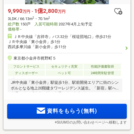
9,990
1億2,800
万円・
万円
2
2
3LDK / 66.13m
・70.1m
総戸数
150戸
入居可能時期
2027年4月上旬予定
価格帯
-
ＪＲ中央線「吉祥寺」バス32分「桜堤団地口」停歩21分
ＪＲ中央線「東小金井」歩1分
西武多摩川線「新小金井」歩11分
東京都小金井市梶野町５
フロントサービス
セキュリティ充実
性能評価書取得
ディスポーザー
ペット可
24時間常駐管理
JR中央線「東小金井」駅徒歩1分、駅前開発エリアに街のシン
ボルとなる地上20階建タワーレジデンス誕生。「新宿」駅へ
直通25分、「東京」駅へ直通40分、都心ダイレクトアクセ
ス。開放的な眺望が広がる南向き中心。駅前の大型商業施設
のほか、徒歩圏に豊富に揃う利便施設
資料をもらう(無料)
※SUUMOのお問い合わせページへ移動します