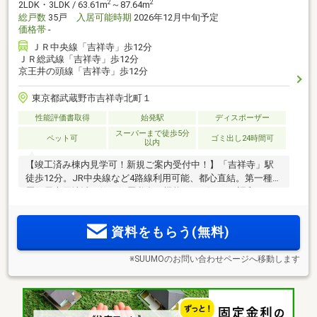
2
2
2LDK・3LDK / 63.61m
～87.64m
総戸数
35戸
入居可能時期
2026年12月中旬予定
価格帯
-
ＪＲ中央線「吉祥寺」歩12分
ＪＲ総武線「吉祥寺」歩12分
京王井の頭線「吉祥寺」歩12分
東京都武蔵野市吉祥寺北町１
性能評価書取得
始発駅
ディスポーザー
スーパーまで徒歩5分
ペット可
ゴミ出し24時間可
以内
【竣工済み棟内見学可！新規ご案内受付中！】「吉祥寺」駅
徒歩12分。JR中央線など4路線利用可能、都心直結。第一種低
層住居専用地域に佇む低層私邸。機能とデザインが調和した
設備仕様で快適な暮らしを実現。
資料をもらう(無料)
※SUUMOのお問い合わせページへ移動します