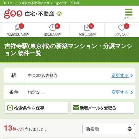
NTTグループ運営の不動産総合サイト goo住宅・不動産
1
0
0
0
最近検索した条件
最近見た物件
保存した条件
お気に入り
吉祥寺駅(東京都)の新築マンション・分譲マンシ
ョン 物件一覧
駅
変更する
中央本線/吉祥寺
条件
変更する
指定なし
検索条件を保存
新着メールを受取る
13
件
が該当しました。