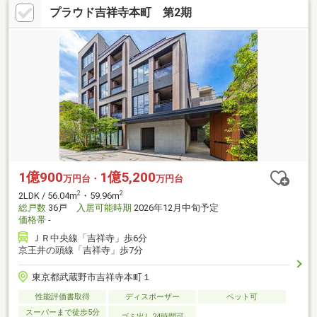
プラウド吉祥寺本町 第2期
1億900
1億5,200
万円台・
万円台
2
2
2LDK / 56.04m
・59.96m
総戸数
36戸
入居可能時期
2026年12月中旬予定
価格帯
-
ＪＲ中央線「吉祥寺」歩6分
京王井の頭線「吉祥寺」歩7分
東京都武蔵野市吉祥寺本町１
性能評価書取得
ディスポーザー
ペット可
スーパーまで徒歩5分
ゴミ出し24時間可