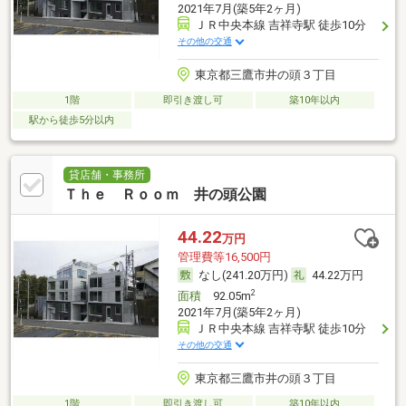
2021年7月(築5年2ヶ月)
ＪＲ中央本線 吉祥寺駅 徒歩10分
その他の交通
東京都三鷹市井の頭３丁目
1階
即引き渡し可
築10年以内
駅から徒歩5分以内
貸店舗・事務所
Ｔｈｅ Ｒｏｏｍ 井の頭公園
44.22
万円
管理費等16,500円
なし(241.20万円)
44.22万円
2
面積
92.05m
2021年7月(築5年2ヶ月)
ＪＲ中央本線 吉祥寺駅 徒歩10分
その他の交通
東京都三鷹市井の頭３丁目
1階
即引き渡し可
築10年以内