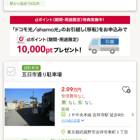
駅から徒歩7分以内
貸駐車場
五日市通り駐車場
2.09
万円
管理費等なし
なし
なし
面積
-
ＪＲ中央本線 吉祥寺駅 徒歩8分
その他の交通
東京都武蔵野市吉祥寺東町１丁目