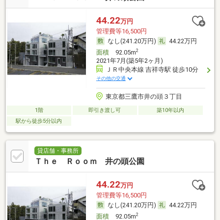
44.22
万円
管理費等16,500円
なし(241.20万円)
44.22万円
2
面積
92.05m
2021年7月(築5年2ヶ月)
ＪＲ中央本線 吉祥寺駅 徒歩10分
その他の交通
東京都三鷹市井の頭３丁目
1階
即引き渡し可
築10年以内
駅から徒歩5分以内
貸店舗・事務所
Ｔｈｅ Ｒｏｏｍ 井の頭公園
44.22
万円
管理費等16,500円
なし(241.20万円)
44.22万円
2
面積
92.05m