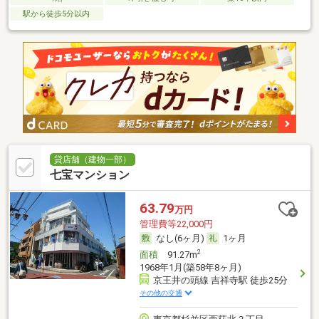
駅から徒歩5分以内
貸店舗（建物一部）
七宝マンション
63.79
万円
管理費等22,000円
なし(6ヶ月)
1ヶ月
2
面積
91.27m
1968年1月(築58年8ヶ月)
京王井の頭線 吉祥寺駅 徒歩25分
その他の交通