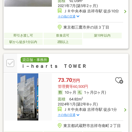
面積
92.05m
2021年7月(築5年2ヶ月)
ＪＲ中央本線 吉祥寺駅 徒歩10分
その他の交通
東京都三鷹市井の頭３丁目
即引き渡し可
飲食店可
築10年以内
駅から徒歩1分以内
2階以上
貸店舗・事務所
ｉ－ｈｅａｒｔｓ ＴＯＷＥＲ
73.70
万円
管理費等60,500円
10ヶ月
1ヶ月(2ヶ月)
2
面積
64.82m
2024年1月(築2年8ヶ月)
ＪＲ中央本線 吉祥寺駅 徒歩1分
その他の交通
東京都武蔵野市吉祥寺南町２丁目