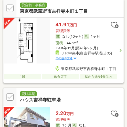
貸店舗・事務所
東京都武蔵野市吉祥寺本町１丁目
41.91
万円
管理費等-
なし(10ヶ月)
1ヶ月
2
面積
44.6m
1984年12月(築41年9ヶ月)
ＪＲ中央本線 吉祥寺駅 徒歩3分
その他の交通
東京都武蔵野市吉祥寺本町１丁目
1階
飲食店可
駅から徒歩5分以内
貸駐車場
ハウス吉祥寺駐車場
2.20
万円
管理費等-
1ヶ月
なし