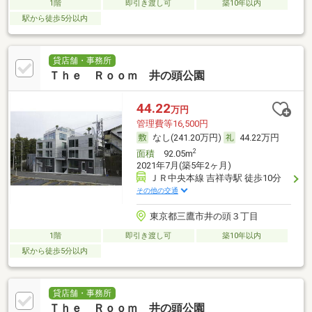
1階
即引き渡し可
築10年以内
駅から徒歩5分以内
貸店舗・事務所
Ｔｈｅ Ｒｏｏｍ 井の頭公園
44.22
万円
管理費等16,500円
なし(241.20万円)
44.22万円
2
面積
92.05m
2021年7月(築5年2ヶ月)
ＪＲ中央本線 吉祥寺駅 徒歩10分
その他の交通
東京都三鷹市井の頭３丁目
1階
即引き渡し可
築10年以内
駅から徒歩5分以内
貸店舗・事務所
Ｔｈｅ Ｒｏｏｍ 井の頭公園