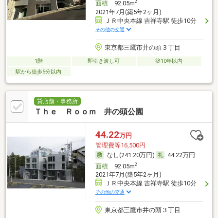
2
面積
92.05m
2021年7月(築5年2ヶ月)
ＪＲ中央本線 吉祥寺駅 徒歩10分
その他の交通
東京都三鷹市井の頭３丁目
1階
即引き渡し可
築10年以内
駅から徒歩5分以内
貸店舗・事務所
Ｔｈｅ Ｒｏｏｍ 井の頭公園
44.22
万円
管理費等16,500円
なし(241.20万円)
44.22万円
2
面積
92.05m
2021年7月(築5年2ヶ月)
ＪＲ中央本線 吉祥寺駅 徒歩10分
その他の交通
東京都三鷹市井の頭３丁目