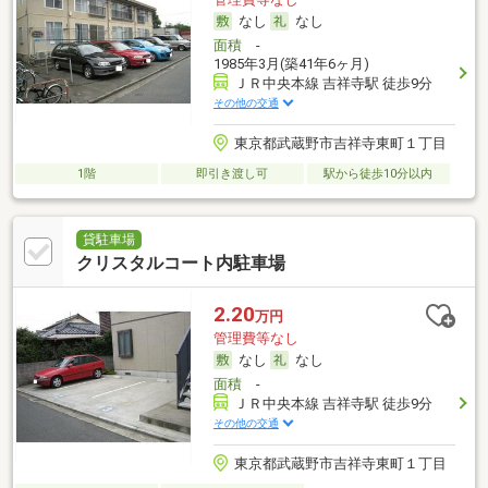
なし
なし
面積
-
1985年3月(築41年6ヶ月)
ＪＲ中央本線 吉祥寺駅 徒歩9分
その他の交通
東京都武蔵野市吉祥寺東町１丁目
1階
即引き渡し可
駅から徒歩10分以内
貸駐車場
クリスタルコート内駐車場
2.20
万円
管理費等なし
なし
なし
面積
-
ＪＲ中央本線 吉祥寺駅 徒歩9分
その他の交通
東京都武蔵野市吉祥寺東町１丁目