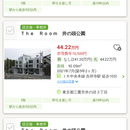
1階
即引き渡し可
築10年以内
駅から徒歩5分以内
貸店舗・事務所
Ｔｈｅ Ｒｏｏｍ 井の頭公園
44.22
万円
管理費等16,500円
なし(241.20万円)
44.22万円
2
面積
92.05m
2021年7月(築5年2ヶ月)
ＪＲ中央本線 吉祥寺駅 徒歩10分
その他の交通
東京都三鷹市井の頭３丁目
1階
即引き渡し可
築10年以内
駅から徒歩5分以内
貸店舗・事務所