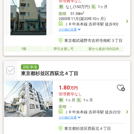
管理費等なし
なし(150万円)
1ヶ月
2
面積
51.38m
2005年11月(築20年10ヶ月)
ＪＲ中央本線 吉祥寺駅 徒歩9分
その他の交通
東京都武蔵野市吉祥寺南町３丁目
1階
即引き渡し可
駅から徒歩10分以内
貸駐車場
東京都杉並区西荻北４丁目
1.80
万円
管理費等なし
1ヶ月
1ヶ月
面積
-
ＪＲ中央本線 吉祥寺駅 徒歩22分
その他の交通
東京都杉並区西荻北４丁目