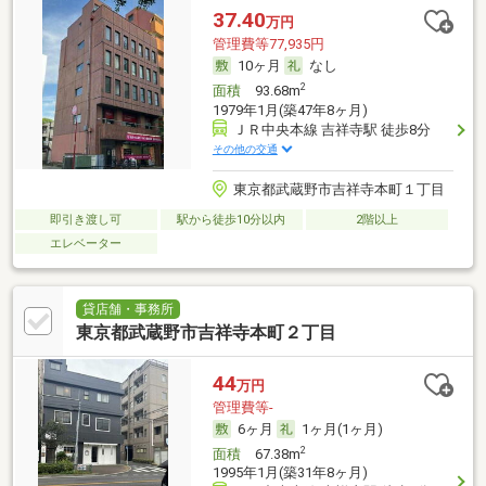
37.40
万円
管理費等77,935円
10ヶ月
なし
2
面積
93.68m
1979年1月(築47年8ヶ月)
ＪＲ中央本線 吉祥寺駅 徒歩8分
その他の交通
東京都武蔵野市吉祥寺本町１丁目
即引き渡し可
駅から徒歩10分以内
2階以上
エレベーター
貸店舗・事務所
東京都武蔵野市吉祥寺本町２丁目
44
万円
管理費等-
6ヶ月
1ヶ月(1ヶ月)
2
面積
67.38m
1995年1月(築31年8ヶ月)