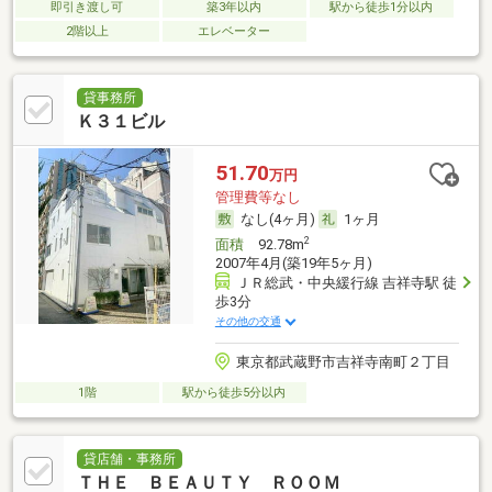
即引き渡し可
築3年以内
駅から徒歩1分以内
2階以上
エレベーター
貸事務所
Ｋ３１ビル
51.70
万円
管理費等なし
なし(4ヶ月)
1ヶ月
2
面積
92.78m
2007年4月(築19年5ヶ月)
ＪＲ総武・中央緩行線 吉祥寺駅 徒
歩3分
その他の交通
東京都武蔵野市吉祥寺南町２丁目
1階
駅から徒歩5分以内
貸店舗・事務所
ＴＨＥ ＢＥＡＵＴＹ ＲＯＯＭ