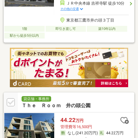
ＪＲ中央本線 吉祥寺駅 徒歩10分
その他の交通
東京都三鷹市井の頭３丁目
1階
即引き渡し可
築10年以内
駅から徒歩5分以内
貸店舗・事務所
Ｔｈｅ Ｒｏｏｍ 井の頭公園
44.22
万円
管理費等16,500円
なし(241.20万円)
44.22万円