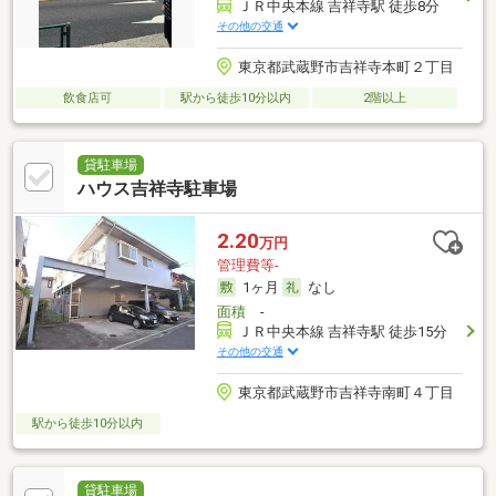
ＪＲ中央本線 吉祥寺駅 徒歩8分
その他の交通
東京都武蔵野市吉祥寺本町２丁目
飲食店可
駅から徒歩10分以内
2階以上
貸駐車場
ハウス吉祥寺駐車場
2.20
万円
管理費等-
1ヶ月
なし
面積
-
ＪＲ中央本線 吉祥寺駅 徒歩15分
その他の交通
東京都武蔵野市吉祥寺南町４丁目
駅から徒歩10分以内
貸駐車場