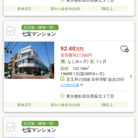
東京都杉並区西荻北３丁目
飲食店可
駅から徒歩5分以内
2階以上
貸店舗（建物一部）
七宝マンション
92.40
万円
管理費等27,500円
なし(6ヶ月)
1ヶ月
2
面積
132.19m
1968年1月(築58年8ヶ月)
京王井の頭線 吉祥寺駅 徒歩25分
その他の交通
東京都杉並区西荻北３丁目
飲食店可
駅から徒歩5分以内
2階以上
貸店舗（建物一部）
七宝マンション