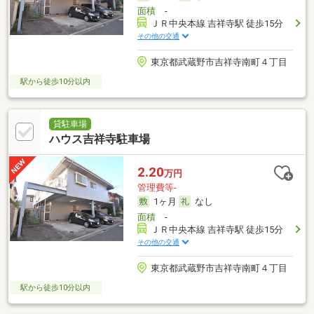
面積
-
ＪＲ中央本線 吉祥寺駅 徒歩15分
その他の交通
東京都武蔵野市吉祥寺南町４丁目
駅から徒歩10分以内
貸駐車場
ハウス吉祥寺駐車場
2.20
万円
管理費等-
1ヶ月
なし
面積
-
ＪＲ中央本線 吉祥寺駅 徒歩15分
その他の交通
東京都武蔵野市吉祥寺南町４丁目
駅から徒歩10分以内