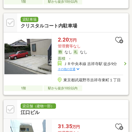
1階
駅から徒歩10分以内
貸駐車場
クリスタルコート内駐車場
2.20
万円
管理費等なし
なし
なし
面積
-
ＪＲ中央本線 吉祥寺駅 徒歩9分
その他の交通
東京都武蔵野市吉祥寺東町１丁目
1階
駅から徒歩10分以内
貸店舗（建物一部）
江口ビル
31.35
万円