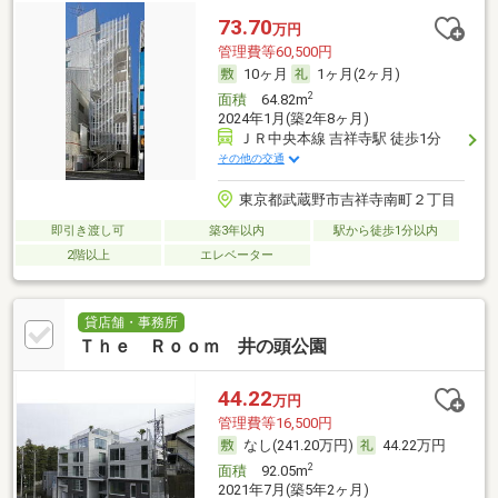
73.70
万円
管理費等60,500円
10ヶ月
1ヶ月(2ヶ月)
2
面積
64.82m
2024年1月(築2年8ヶ月)
ＪＲ中央本線 吉祥寺駅 徒歩1分
その他の交通
東京都武蔵野市吉祥寺南町２丁目
即引き渡し可
築3年以内
駅から徒歩1分以内
2階以上
エレベーター
貸店舗・事務所
Ｔｈｅ Ｒｏｏｍ 井の頭公園
44.22
万円
管理費等16,500円
なし(241.20万円)
44.22万円
2
面積
92.05m
2021年7月(築5年2ヶ月)