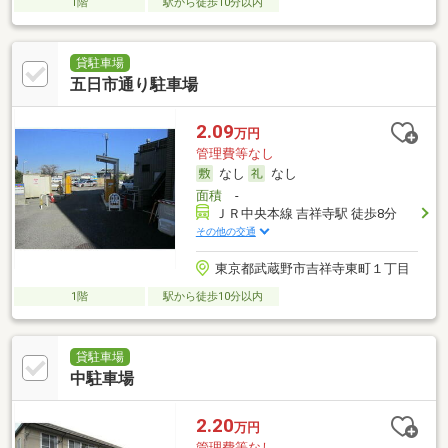
1階
駅から徒歩10分以内
貸駐車場
五日市通り駐車場
2.09
万円
管理費等なし
なし
なし
面積
-
ＪＲ中央本線 吉祥寺駅 徒歩8分
その他の交通
東京都武蔵野市吉祥寺東町１丁目
1階
駅から徒歩10分以内
貸駐車場
中駐車場
2.20
万円
管理費等なし