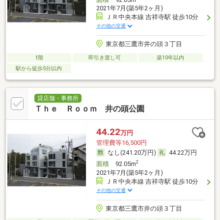
2021年7月(築5年2ヶ月)
ＪＲ中央本線 吉祥寺駅 徒歩10分
その他の交通
東京都三鷹市井の頭３丁目
1階
即引き渡し可
築10年以内
駅から徒歩5分以内
貸店舗・事務所
Ｔｈｅ Ｒｏｏｍ 井の頭公園
44.22
万円
管理費等16,500円
なし(241.20万円)
44.22万円
2
面積
92.05m
2021年7月(築5年2ヶ月)
ＪＲ中央本線 吉祥寺駅 徒歩10分
その他の交通
東京都三鷹市井の頭３丁目