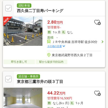
貸駐車場
西久保二丁目寿パーキング
2.80
万円
管理費等-
1ヶ月
なし
面積
-
ＪＲ中央本線 吉祥寺駅 徒歩30分
その他の交通
東京都武蔵野市西久保２丁目
即引き渡し可
駅から徒歩15分以内
貸店舗・事務所
東京都三鷹市井の頭３丁目
44.22
万円
管理費等16,500円
なし(6ヶ月)
1ヶ月
2