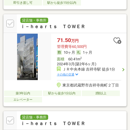
即引き渡し可
駅から徒歩15分以内
貸店舗・事務所
ｉ－ｈｅａｒｔｓ ＴＯＷＥＲ
71.50
万円
管理費等60,500円
10ヶ月
1ヶ月
2
面積
60.41m
2024年3月(築2年6ヶ月)
ＪＲ中央本線 吉祥寺駅 徒歩1分
その他の交通
東京都武蔵野市吉祥寺南町２丁目
築3年以内
駅から徒歩1分以内
2階以上
エレベーター
貸店舗・事務所
ｉ－ｈｅａｒｔｓ ＴＯＷＥＲ