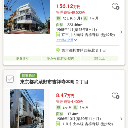
156.12
万円
管理費等49,500円
なし(6ヶ月)
1ヶ月
2
面積
223.46m
1968年1月(築58年8ヶ月)
京王井の頭線 吉祥寺駅 徒歩25分
その他の交通
東京都杉並区西荻北３丁目
飲食店可
駅から徒歩5分以内
2階以上
貸事務所
東京都武蔵野市吉祥寺本町２丁目
8.47
万円
管理費等4,400円
2ヶ月
1ヶ月
2
面積
17.4m
1986年10月(築39年11ヶ月)
ＪＲ中央本線 吉祥寺駅 徒歩5分