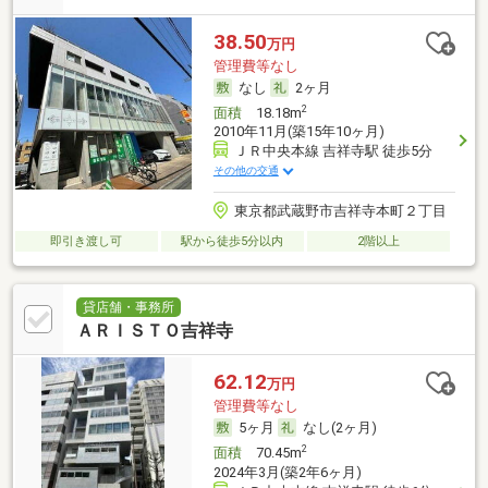
38.50
万円
管理費等なし
なし
2ヶ月
2
面積
18.18m
2010年11月(築15年10ヶ月)
ＪＲ中央本線 吉祥寺駅 徒歩5分
その他の交通
東京都武蔵野市吉祥寺本町２丁目
即引き渡し可
駅から徒歩5分以内
2階以上
貸店舗・事務所
ＡＲＩＳＴＯ吉祥寺
62.12
万円
管理費等なし
5ヶ月
なし(2ヶ月)
2
面積
70.45m
2024年3月(築2年6ヶ月)