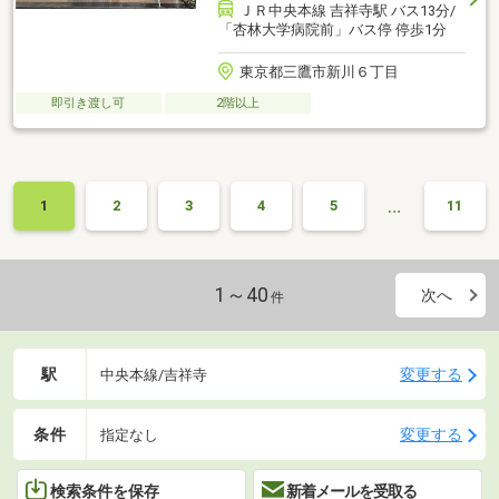
ＪＲ中央本線 吉祥寺駅 バス13分/
「杏林大学病院前」バス停 停歩1分
東京都三鷹市新川６丁目
即引き渡し可
2階以上
…
1
2
3
4
5
11
1～40
次へ
件
駅
変更する
中央本線/吉祥寺
条件
変更する
指定なし
検索条件を保存
新着メールを受取る