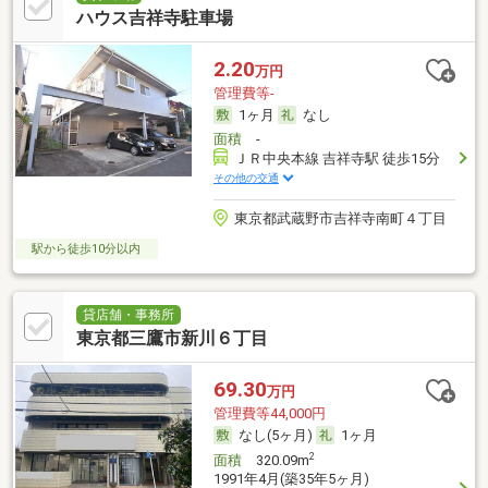
ハウス吉祥寺駐車場
2.20
万円
管理費等-
1ヶ月
なし
面積
-
ＪＲ中央本線 吉祥寺駅 徒歩15分
その他の交通
東京都武蔵野市吉祥寺南町４丁目
駅から徒歩10分以内
貸店舗・事務所
東京都三鷹市新川６丁目
69.30
万円
管理費等44,000円
なし(5ヶ月)
1ヶ月
2
面積
320.09m
1991年4月(築35年5ヶ月)