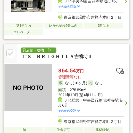
ＪＲ中央本線 吉祥寺駅 徒歩6分
その他の交通
東京都武蔵野市吉祥寺本町２丁目
築3年以内
駅から徒歩7分以内
2階以上
エレベーター
貸店舗（建物一部）
Ｔ’Ｓ ＢＲＩＧＨＴＬＡ吉祥寺Ⅱ
364.54
万円
管理費等なし
なし(10ヶ月)
なし
2
面積
278.89m
2021年10月(築4年11ヶ月)
ＪＲ総武・中央緩行線 吉祥寺駅 徒
歩6分
その他の交通
東京都武蔵野市吉祥寺本町２丁目
1階
飲食店可
築5年以内