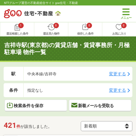
NTTグループ運営の不動産総合サイト goo住宅・不動産
1
0
0
0
最近検索した条件
最近見た物件
保存した条件
お気に入り
吉祥寺駅(東京都)の賃貸店舗・賃貸事務所・月極
駐車場 物件一覧
駅
変更する
中央本線/吉祥寺
条件
変更する
指定なし
検索条件を保存
新着メールを受取る
421
件
が該当しました。