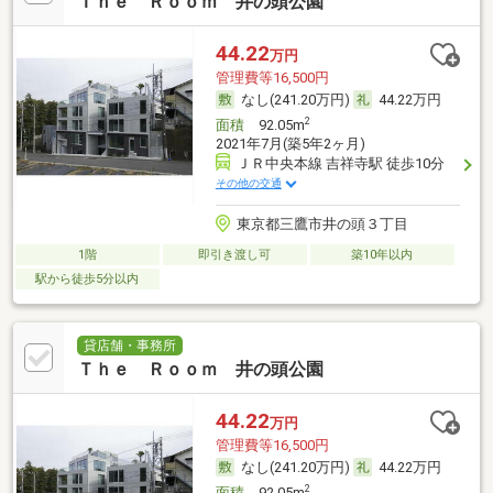
Ｔｈｅ Ｒｏｏｍ 井の頭公園
44.22
万円
管理費等16,500円
なし(241.20万円)
44.22万円
2
面積
92.05m
2021年7月(築5年2ヶ月)
ＪＲ中央本線 吉祥寺駅 徒歩10分
その他の交通
東京都三鷹市井の頭３丁目
1階
即引き渡し可
築10年以内
駅から徒歩5分以内
貸店舗・事務所
Ｔｈｅ Ｒｏｏｍ 井の頭公園
44.22
万円
管理費等16,500円
なし(241.20万円)
44.22万円
2
面積
92.05m