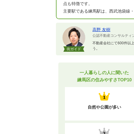
点も特徴です。
主要駅である練馬駅は、西武池袋線・
高野 友樹
公認不動産コンサルティ
不動産会社にて600件以
う。
街ガイド
一人暮らしの人に聞いた
練馬区の住みやすさTOP10
自然や公園が多い