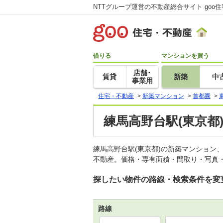
NTTグループ運営の不動産総合サイト goo
借りる
マンションを買う
店舗･
賃貸
新築
中
事業用
住宅・不動産
>
新築マンション
>
首都圏
>
練馬高野台駅(東京都
練馬高野台駅(東京都)の新築マンション
不動産。価格・専有面積・間取り・写真・
探したい物件の路線・検索条件を変
路線