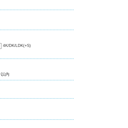
4K/DK/LDK(+S)
分以内