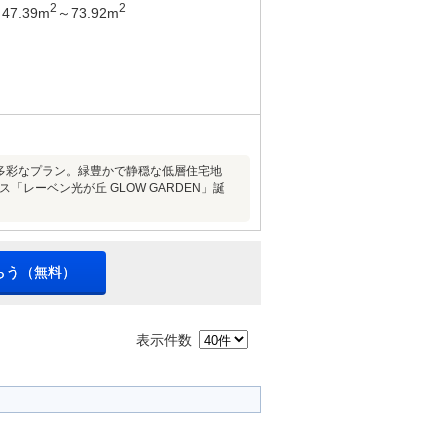
2
2
47.39m
～73.92m
の多彩なプラン。緑豊かで静穏な低層住宅地
レーベン光が丘 GLOW GARDEN」誕
らう（無料）
表示件数