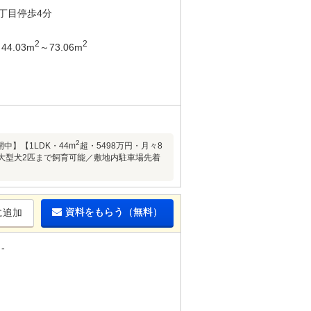
丁目停歩4分
2
2
44.03m
～73.06m
2
中】【1LDK・44m
超・5498万円・月々8
にて大型犬2匹まで飼育可能／敷地内駐車場先着
資料をもらう（無料）
に追加
-