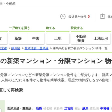
住宅・不動産
0
最近見た物件
保
一戸建てを買う
建てる
投資する
不動産
古
新築
中古
土地
土地活用
投資
東京都
>
練馬区
>
西武池袋・豊島線
>
練馬高野台駅の新築マンション 物件一覧
)の新築マンション・分譲マンション 物
、分譲マンションなどの新築分譲マンション物件をご紹介します。新築マ
人気のこだわり条件から物件を簡単検索。理想の物件探しをgoo住宅
更して再検索
西武池袋・豊島線：
池袋
椎名町
東長崎
江古田
桜台
練馬
豊島園
中村橋