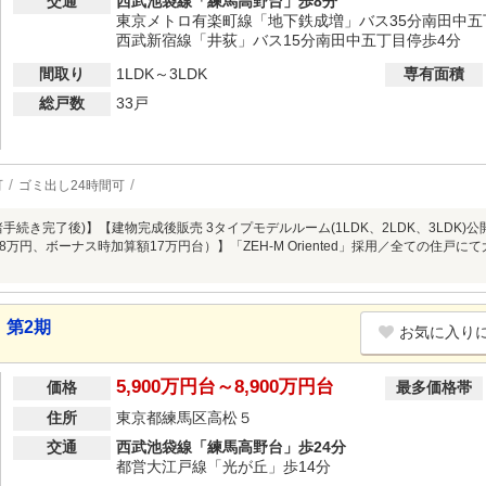
交通
西武池袋線「練馬高野台」歩8分
東京メトロ有楽町線「地下鉄成増」バス35分南田中五
西武新宿線「井荻」バス15分南田中五丁目停歩4分
間取り
1LDK～3LDK
専有面積
総戸数
33戸
可
ゴミ出し24時間可
手続き完了後)】【建物完成後販売 3タイプモデルルーム(1LDK、2LDK、3LDK)公開
万円、ボーナス時加算額17万円台）】「ZEH-M Oriented」採用／全ての住戸
 第2期
お気に入り
5,900万円台～8,900万円台
価格
最多価格帯
住所
東京都練馬区高松５
交通
西武池袋線「練馬高野台」歩24分
都営大江戸線「光が丘」歩14分