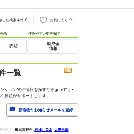
0
0
存した検索条件
お気に入り
売る
住みやすい街を探す
助成金
売却
情報
件一覧
ンション物件情報を探すならgoo住宅・
・不動産がサポートします。
富士見台
練馬高野台
石神井公園
大泉学園