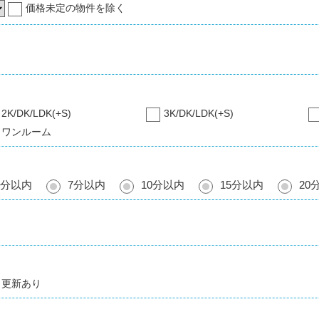
価格未定の物件を除く
2K/DK/LDK(+S)
3K/DK/LDK(+S)
ワンルーム
5分以内
7分以内
10分以内
15分以内
20
更新あり