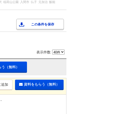
沢
稲荷山公園
入間市
仏子
元加治
飯能
この条件を保存
表示件数
らう（無料）
資料をもらう（無料）
に追加
-