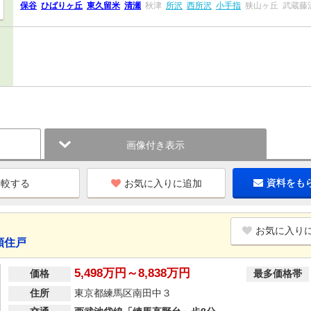
保谷
ひばりヶ丘
東久留米
清瀬
秋津
所沢
西所沢
小手指
狭山ヶ丘
武蔵藤
画像付き表示
お気に入りに追加
資料をも
お気に入り
順住戸
5,498万円～8,838万円
価格
最多価格帯
住所
東京都練馬区南田中３