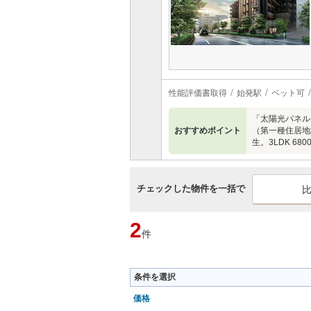
性能評価書取得
始発駅
ペット可
「太陽光パネル
おすすめポイント
（第一種住居地
生。3LDK 6
チェックした物件を一括で
2
件
条件を選択
価格