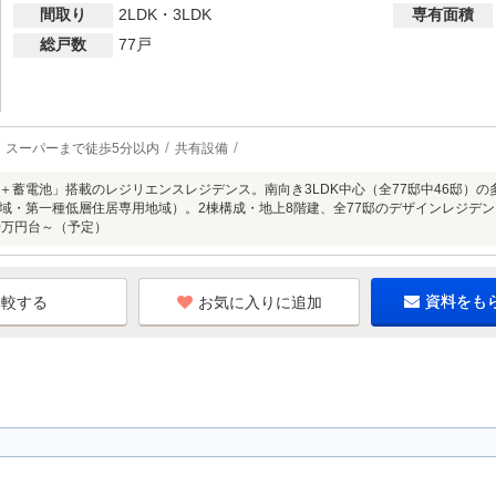
間取り
2LDK・3LDK
専有面積
総戸数
77戸
スーパーまで徒歩5分以内
共有設備
＋蓄電池」搭載のレジリエンスレジデンス。南向き3LDK中心（全77邸中46邸）
域・第一種低層住居専用地域）。2棟構成・地上8階建、全77邸のデザインレジデンス「
800万円台～（予定）
お気に入りに追加
資料をも