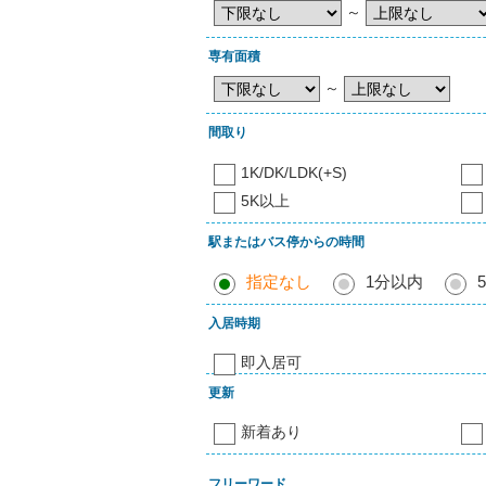
～
専有面積
～
間取り
1K/DK/LDK(+S)
5K以上
駅またはバス停からの時間
指定なし
1分以内
入居時期
即入居可
更新
新着あり
フリーワード