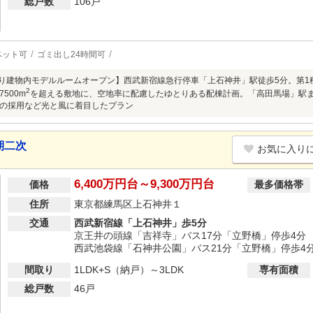
総戸数
106戸
ペット可
ゴミ出し24時間可
)より建物内モデルルームオープン】西武新宿線急行停車「上石神井」駅徒歩5分。第1
2
500m
を超える敷地に、空地率に配慮したゆとりある配棟計画。「高田馬場」駅ま
の採用など光と風に着目したプラン
期二次
お気に入り
6,400万円台～9,300万円台
価格
最多価格帯
住所
東京都練馬区上石神井１
交通
西武新宿線「上石神井」歩5分
京王井の頭線「吉祥寺」バス17分「立野橋」停歩4分
西武池袋線「石神井公園」バス21分「立野橋」停歩4
間取り
1LDK+S（納戸）～3LDK
専有面積
総戸数
46戸