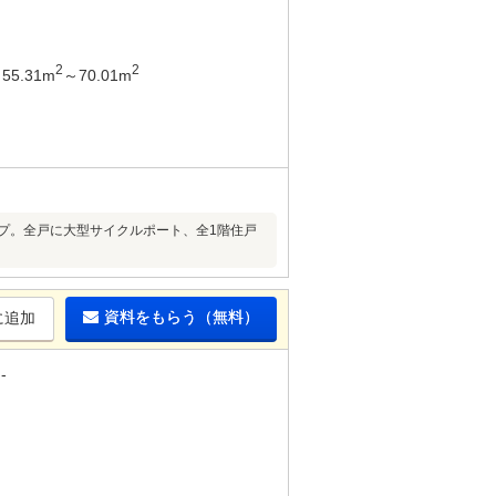
2
2
55.31m
～70.01m
イプ。全戸に大型サイクルポート、全1階住戸
資料をもらう（無料）
に追加
-