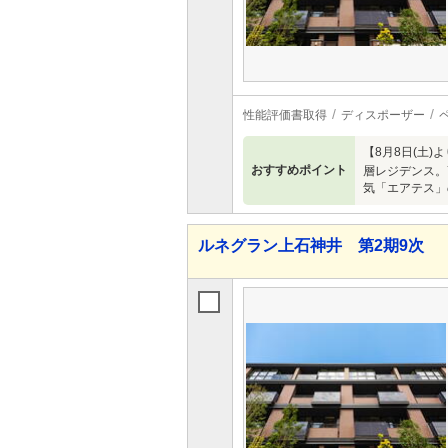
性能評価書取得
ディスポーザー
【8月8日(土
おすすめポイント
層レジデンス。7
気「エアテス」
ルネグラン上石神井 第2期9次