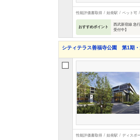
性能評価書取得
始発駅
ペット可
西武新宿線 急
おすすめポイント
受付中】
シティテラス善福寺公園 第1期・
性能評価書取得
始発駅
ディスポ