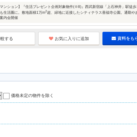
マンション】『住活プレゼント企画対象物件(※8)』西武新宿線「上石神井」駅徒歩
2
も生活圏に。敷地面積1万m
超、緑地に近接したシティテラス善福寺公園。通勤や
案内会開催
お気に入りに追加
資料をも
価格未定の物件を除く