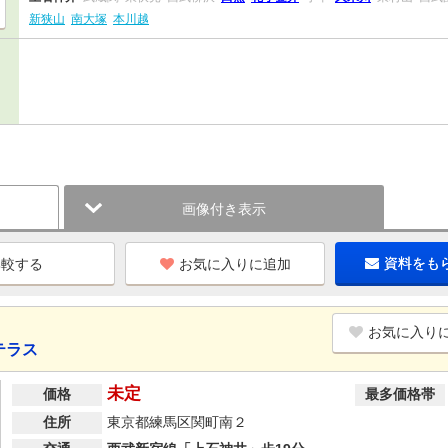
新狭山
南大塚
本川越
画像付き表示
お気に入りに追加
資料をも
お気に入り
テラス
未定
価格
最多価格帯
住所
東京都練馬区関町南２