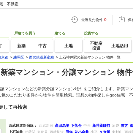
住宅・不動産
0
最近見た物件
保
一戸建てを買う
建てる
投資する
不動産
古
新築
中古
土地
土地活用
投資
東京都
>
練馬区
>
西武鉄道新宿線
>
上石神井駅の新築マンション 物件一覧
の新築マンション・分譲マンション 物件
分譲マンションなどの新築分譲マンション物件をご紹介します。新築マン
気のこだわり条件から物件を簡単検索。理想の物件探しをgoo住宅・
更して再検索
西武鉄道新宿線：
西武新宿
高田馬場
下落合
中井
新井薬師前
沼袋
野方
上石神井
武蔵関
東伏見
西武柳沢
田無
花小金井
小平
久米川
東村山
西武