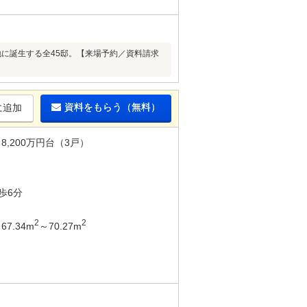
の地に誕生する全45邸。【来場予約／資料請求
資料をもらう（無料）
に追加
8,200万円台（3戸）
歩6分
2
2
67.34m
～70.27m