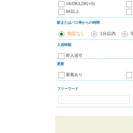
1K/DK/LDK(+S)
5K以上
駅またはバス停からの時間
指定なし
1分以内
入居時期
即入居可
更新
新着あり
フリーワード