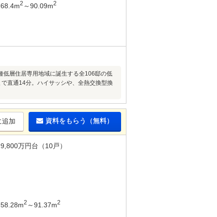
2
2
68.4m
～90.09m
種低層住居専用地域に誕生する全106邸の低
で直通14分。ハイサッシや、全熱交換型換
資料をもらう（無料）
に追加
9,800万円台（10戸）
2
2
58.28m
～91.37m