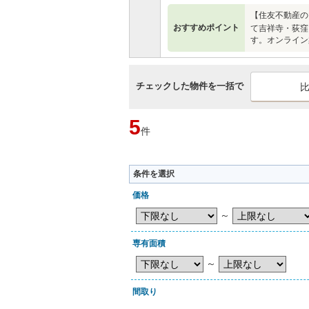
【住友不動産の
おすすめポイント
て吉祥寺・荻窪
す。オンライン
チェックした物件を一括で
5
件
条件を選択
価格
～
専有面積
～
間取り