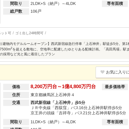
間取り
2LDK+S（納戸）～4LDK
専有面積
総戸数
106戸
ペット可
ゴミ出し24時間可
)より建物内モデルルームオープン】西武新宿線急行停車「上石神井」駅徒歩5分。第1
2
500m
を超える敷地に、空地率に配慮したゆとりある配棟計画。「高田馬場」駅ま
の採用など光と風に着目したプラン
お気に入り
8,200万円台～1億4,800万円台
価格
最多価格帯
住所
東京都練馬区上石神井４
交通
西武新宿線「上石神井」歩5分
ＪＲ中央線「西荻窪」バス16分上石神井駅停歩5分
京王井の頭線「吉祥寺」バス21分上石神井駅停歩5分
間取り
1LDK+S（納戸）～4LDK
専有面積