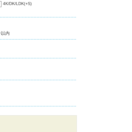
4K/DK/LDK(+S)
分以内