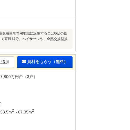
種低層住居専用地域に誕生する全106邸の低
で直通14分。ハイサッシや、全熱交換型換
資料をもらう（無料）
に追加
7,800万円台（3戸）
分
2
2
53.5m
～67.35m