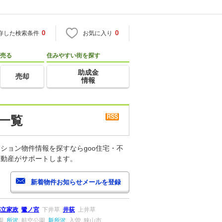
0
0
存した検索条件
お気に入り
売る
住みやすい街を探す
助成金
売却
情報
一覧
ション物件情報を探すならgoo住宅・不
不動産がサポートします。
都立家政
鷺ノ宮
下井草
井荻
上井草
園
所沢
航空公園
新所沢
入曽
狭山市