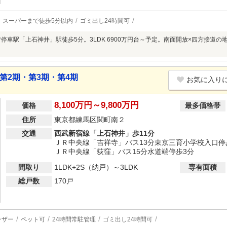
スーパーまで徒歩5分以内
ゴミ出し24時間可
行停車駅「上石神井」駅徒歩5分。3LDK 6900万円台～予定。南面開放×四方接道
第2期・第3期・第4期
お気に入り
8,100万円～9,800万円
価格
最多価格帯
住所
東京都練馬区関町南２
交通
西武新宿線「上石神井」歩11分
ＪＲ中央線「吉祥寺」バス13分東京三育小学校入口停
ＪＲ中央線「荻窪」バス15分水道端停歩3分
間取り
1LDK+2S（納戸）～3LDK
専有面積
総戸数
170戸
ーザー
ペット可
24時間常駐管理
ゴミ出し24時間可