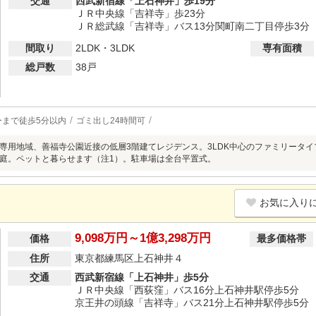
交通
西武新宿線「上石神井」歩19分
ＪＲ中央線「吉祥寺」歩23分
ＪＲ総武線「吉祥寺」バス13分関町南二丁目停歩3分
間取り
2LDK・3LDK
専有面積
総戸数
38戸
ーまで徒歩5分以内
ゴミ出し24時間可
専用地域、善福寺公園近接の低層3階建てレジデンス。3LDK中心のファミリータ
庭。ペットと暮らせます（注1）。駐車場は全台平置式。
お気に入り
9,098万円～1億3,298万円
価格
最多価格帯
住所
東京都練馬区上石神井４
交通
西武新宿線「上石神井」歩5分
ＪＲ中央線「西荻窪」バス16分上石神井駅停歩5分
京王井の頭線「吉祥寺」バス21分上石神井駅停歩5分