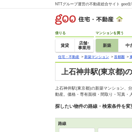
NTTグループ運営の不動産総合サイト goo
借りる
マンションを買う
店舗･
賃貸
新築
中
事業用
住宅・不動産
>
新築マンション
>
首都圏
>
上石神井駅(東京都)
上石神井駅(東京都)の新築マンション、
動産。価格・専有面積・間取り・写真・人
探したい物件の路線・検索条件を変
路線