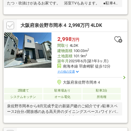
たつ・吹抜けがあるお家です。 浴室TVもあります。 ●駐車4台
可能（車種制限あり） ●5LDKSにトイレ・洗面が2か所ある為、
大家族の方にもおすすめです。 ●現況有姿取引 ●売主契約不適
合責任免責 ●司法書士当社指定
大阪府泉佐野市岡本４ 2,998万円 4LDK
2,998
万円
間取り
4LDK
2
建物面積
100.03m
2
土地面積
101.9m
築年月
2025年6月(築1年3ヶ月)
南海本線 羽倉崎駅 徒歩12分
その他の交通
大阪府泉佐野市岡本４
2階建て
駐車場あり
駐車2台
システムキッチン
オール電化
所有権
泉佐野市岡本から8月完成予定の新築戸建のご紹介です♪駐車スペ
ース2台分♪開放感のある高天井のダイニングスペース♪ワイドバ
ルコニーとロフトスペースのある主寝室♪あれば便利なキッチンの
勝手口♪是非一度ご内覧されてみてはいかがでしょうか♪お問い合
わせお待ちしております♪*******************※瑕疵保険：10年