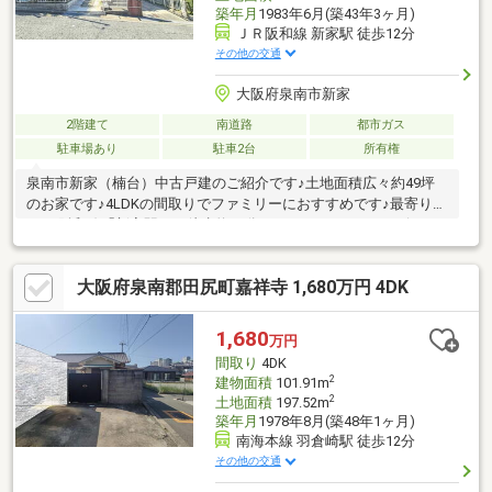
築年月
1983年6月(築43年3ヶ月)
ＪＲ阪和線 新家駅 徒歩12分
その他の交通
大阪府泉南市新家
2階建て
南道路
都市ガス
駐車場あり
駐車2台
所有権
泉南市新家（楠台）中古戸建のご紹介です♪土地面積広々約49坪
のお家です♪4LDKの間取りでファミリーにおすすめです♪最寄り駅
はJR阪和線「新家駅」で徒歩約12分です♪スーパー、コンビニも
徒歩圏内で周辺環境充実しております♪お車は2台駐車可能♪前面
道路も広々としており運転がしやすい♪是非一度ご内覧頂きたいお
大阪府泉南郡田尻町嘉祥寺 1,680万円 4DK
家です♪お気軽にお問合せお待ちしております
♪**********************※令和8年度固定資産税額：年額46163円
1,680
万円
間取り
4DK
2
建物面積
101.91m
2
土地面積
197.52m
築年月
1978年8月(築48年1ヶ月)
南海本線 羽倉崎駅 徒歩12分
その他の交通