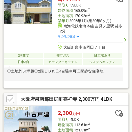
間取り
5SLDK
2
建物面積
168.09m
2
土地面積
170.92m
築年月
2006年1月(築20年8ヶ月)
南海電鉄南海本線 吉見ノ里駅 徒歩
12分
その他の交通
大阪府泉南市岡田７丁目
2階建て
都市ガス
駐車場あり
駐車3台
カウンターキッチン
システムキッチン
〇土地約51坪超〇2階ＬＤＫ〇4台駐車可〇閑静な住宅地
大阪府泉南郡田尻町嘉祥寺 2,300万円 4LDK
2,300
万円
間取り
4LDK
2
建物面積
112.61m
2
土地面積
121.51m