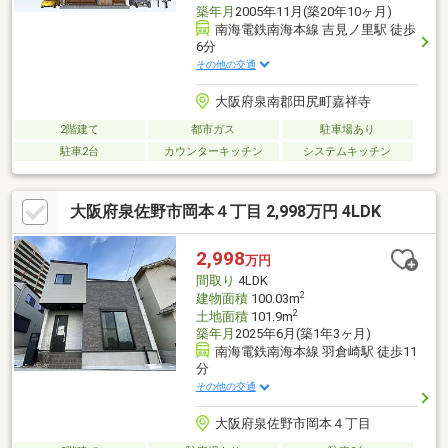
築年月
2005年11月(築20年10ヶ月)
南海電鉄南海本線 吉見ノ里駅 徒歩
6分
その他の交通
大阪府泉南郡田尻町嘉祥寺
2階建て
都市ガス
駐車場あり
駐車2台
カウンターキッチン
システムキッチン
大阪府泉佐野市岡本４丁目 2,998万円 4LDK
2,998
万円
間取り
4LDK
2
建物面積
100.03m
2
土地面積
101.9m
築年月
2025年6月(築1年3ヶ月)
南海電鉄南海本線 羽倉崎駅 徒歩11
分
その他の交通
大阪府泉佐野市岡本４丁目