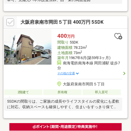
大阪府泉南市岡田５丁目 400万円 5SDK
400
万円
間取り
5SDK
2
建物面積
78.22m
2
土地面積
73m
築年月
1967年6月(築59年3ヶ月)
南海電鉄南海本線 岡田浦駅 徒歩7
分
その他の交通
大阪府泉南市岡田５丁目
2階建て
所有権
即入居可
5SDKの間取りは、ご家族の成長やライフスタイルの変化にも柔軟
に対応。収納スペースも確保しやすく、住まいをすっきり保てま
す。イオンモールりんくう泉南まで約1.2kmと日々のお買い物も
快適です♪