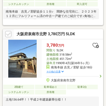
システムキッチン
所有権
即入居可
南海本線 吉見ノ里駅徒歩１１分♪ 閑静な住宅街に、２０２３年
１２月にフルリフォーム済の中古一戸建てのご紹介です♪角地に面
した敷地と、隣は公園というなかなか出ない好立地です！ ３方
開けており、彩光・通風良好♪快適な生活が満喫できます♪空家に
なりました！ 即内覧可能♪２０２３年１２月にフルリフォームを
大阪府泉南市北野 3,780万円 5LDK
実施！屋根の葺き替え、外壁塗替えはもちろん、キッチン・ユニ
ットバス・洗面化粧台・トイレ2カ所全て入替♪全室天井・壁クロ
ス張替え、給湯器入替等々♪内装・外装ともに非常にキレイです♪
3,780
万円
フジ住宅のお家♪ぜひ一度ご覧ください！
間取り
5LDK
2
建物面積
318.58m
2
土地面積
451.72m
築年月
1990年4月(築36年5ヶ月)
南海本線 吉見ノ里駅 徒歩18分
その他の交通
大阪府泉南市北野
2階建て
駐車場あり
駐車2台
システムキッチン
所有権
土地136.64坪！！平成２年建築豪華仕様！！