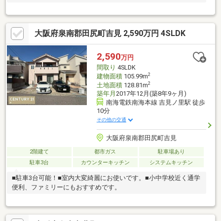
大阪府泉南郡田尻町吉見 2,590万円 4SLDK
2,590
万円
間取り
4SLDK
2
建物面積
105.99m
2
土地面積
128.81m
築年月
2017年12月(築8年9ヶ月)
南海電鉄南海本線 吉見ノ里駅 徒歩
10分
その他の交通
大阪府泉南郡田尻町吉見
2階建て
都市ガス
駐車場あり
駐車3台
カウンターキッチン
システムキッチン
■駐車3台可能！■室内大変綺麗にお使いです。■小中学校近く通学
便利、ファミリーにもおすすめです。