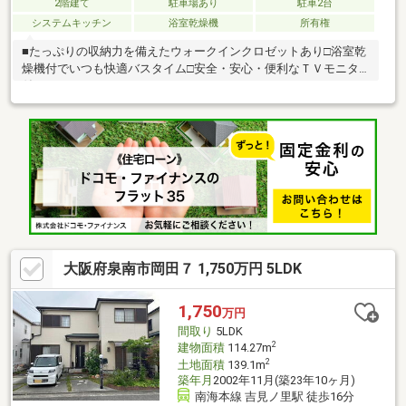
2階建て
駐車場あり
駐車2台
システムキッチン
浴室乾燥機
所有権
■たっぷりの収納力を備えたウォークインクロゼットあり□浴室乾
燥機付でいつも快適バスタイム□安全・安心・便利なＴＶモニタ
付インタホン
大阪府泉南市岡田７ 1,750万円 5LDK
1,750
万円
間取り
5LDK
2
建物面積
114.27m
2
土地面積
139.1m
築年月
2002年11月(築23年10ヶ月)
南海本線 吉見ノ里駅 徒歩16分