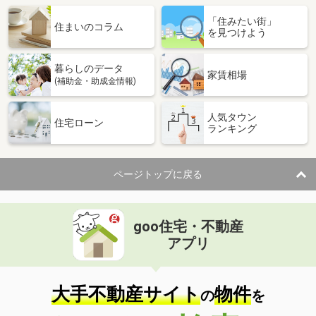
「住みたい街」
住まいのコラム
を見つけよう
暮らしのデータ
家賃相場
(補助金・助成金情報)
人気タウン
住宅ローン
ランキング
ページトップに戻る
goo住宅・不動産
アプリ
大手不動産サイト
物件
の
を