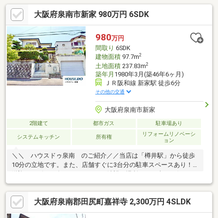
大阪府泉南市新家 980万円 6SDK
980
万円
間取り
6SDK
2
建物面積
97.7m
2
土地面積
237.83m
築年月
1980年3月(築46年6ヶ月)
ＪＲ阪和線 新家駅 徒歩6分
その他の交通
大阪府泉南市新家
2階建て
都市ガス
駐車場あり
リフォームリノベーシ
システムキッチン
所有権
ョン
＼＼ ハウスドゥ泉南 のご紹介／／当店は「樽井駅」から徒歩
10分の立地です。また、店舗すぐに3台分の駐車スペースあり！
送迎サービスも有りますので、ご希望の場所までお車でお伺いし
ます♪【無料不動産購入相談会 実施中！】物件探しだけでなく、
リフォーム、住宅ローン、火災保険等、皆様の気になる疑問にお
大阪府泉南郡田尻町嘉祥寺 2,300万円 4SLDK
答えします！泉南市・阪南市のおうち探しはお任せください！
【お問い合わせについて】「見学予約する」「資料請求する」か