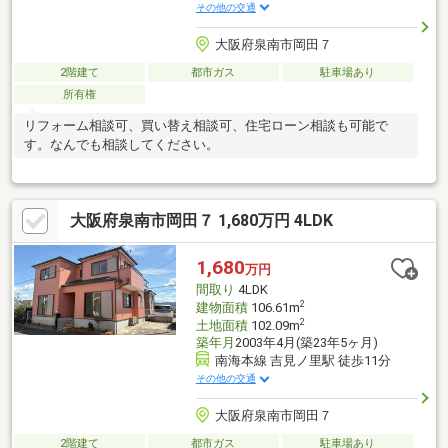
その他の交通
大阪府泉南市岡田７
2階建て
都市ガス
駐車場あり
所有権
リフォーム相談可、買い替え相談可、住宅ローン相談も可能で
す。なんでも相談してください。
大阪府泉南市岡田７ 1,680万円 4LDK
1,680
万円
間取り
4LDK
2
建物面積
106.61m
2
土地面積
102.09m
築年月
2003年4月(築23年5ヶ月)
南海本線 吉見ノ里駅 徒歩11分
その他の交通
大阪府泉南市岡田７
2階建て
都市ガス
駐車場あり