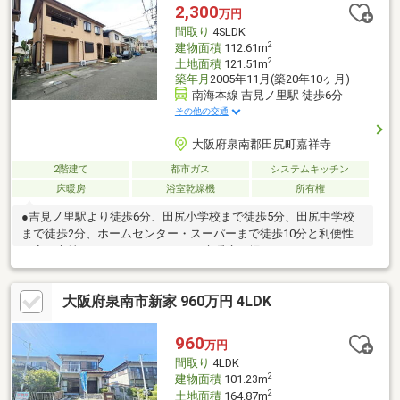
らのお問い合わせは24時間受付中！ネットに掲載していない物件
2,300
万円
もご紹介できます！「お電話」「資料請求する」からお気軽にお
間取り
4SLDK
問い合わせください！
2
建物面積
112.61m
2
土地面積
121.51m
築年月
2005年11月(築20年10ヶ月)
南海本線 吉見ノ里駅 徒歩6分
その他の交通
大阪府泉南郡田尻町嘉祥寺
2階建て
都市ガス
システムキッチン
床暖房
浴室乾燥機
所有権
●吉見ノ里駅より徒歩6分、田尻小学校まで徒歩5分、田尻中学校
まで徒歩2分、ホームセンター・スーパーまで徒歩10分と利便性
の高い立地です。●エネファーム、床暖房、堀こたつ、こあがり
和室、2部屋に分割できる洋室等、こだわりの仕様です。●室内き
れいに使用されています。●現況有姿取引、売主契約不適合責任
大阪府泉南市新家 960万円 4LDK
免責となります。●司法書士は当社指定でお願い致します。
960
万円
間取り
4LDK
2
建物面積
101.23m
2
土地面積
164.87m