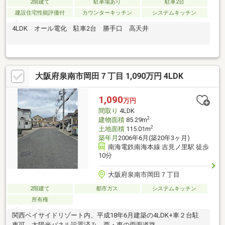
2階建て
駐車場あり
駐車2台
建設住宅性能評価付
カウンターキッチン
システムキッチン
4LDK オール電化 駐車2台 勝手口 高天井
大阪府泉南市岡田７丁目 1,090万円 4LDK
1,090
万円
間取り
4LDK
2
建物面積
85.29m
2
土地面積
115.01m
築年月
2006年6月(築20年3ヶ月)
南海電鉄南海本線 吉見ノ里駅 徒歩
10分
大阪府泉南市岡田７丁目
2階建て
都市ガス
システムキッチン
所有権
関西ベイサイドリゾート内、平成18年6月建築の4LDK+車２台駐
車可、太陽光パネル設置済み、西・東の両面道路