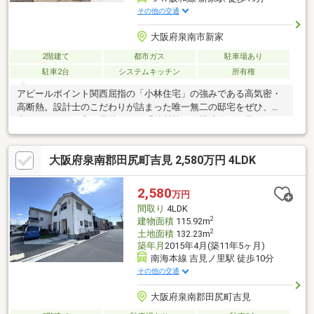
その他の交通
大阪府泉南市新家
2階建て
都市ガス
駐車場あり
駐車2台
システムキッチン
所有権
アピールポイント関西屈指の「小林住宅」の強みである高気密・
高断熱。設計士のこだわりが詰まった唯一無二の邸宅をぜひ、ご
内覧ください。家が長持ちする「外断熱」の構造〇目に見えない
部分ですが、建物の寿命に関わる重要なポイントです。・壁内結
露の防止： 外断熱は構造材が外気の影響を受けにくいため、家の
大阪府泉南郡田尻町吉見 2,580万円 4LDK
天敵である「内部結露」が発生しにくく、木材の腐食やカビを抑
制します。・耐震性＋制震： 高い気密性能を維持するために強固
な施工がなされており、耐震等級3などの確かな構造スペックが買
2,580
万円
い手の安心感につながります。
間取り
4LDK
2
建物面積
115.92m
2
土地面積
132.23m
築年月
2015年4月(築11年5ヶ月)
南海本線 吉見ノ里駅 徒歩10分
その他の交通
大阪府泉南郡田尻町吉見