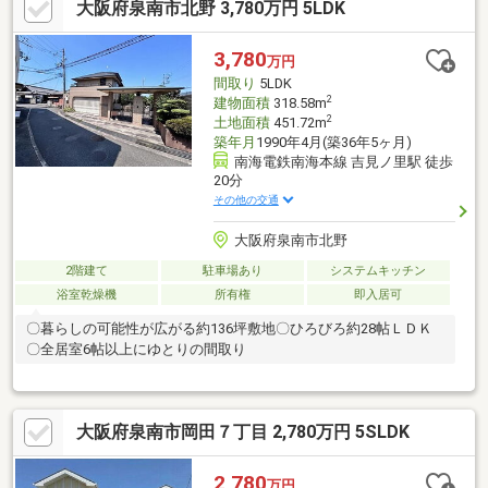
大阪府泉南市北野 3,780万円 5LDK
3,780
万円
間取り
5LDK
2
建物面積
318.58m
2
土地面積
451.72m
築年月
1990年4月(築36年5ヶ月)
南海電鉄南海本線 吉見ノ里駅 徒歩
20分
その他の交通
大阪府泉南市北野
2階建て
駐車場あり
システムキッチン
浴室乾燥機
所有権
即入居可
〇暮らしの可能性が広がる約136坪敷地〇ひろびろ約28帖ＬＤＫ
〇全居室6帖以上にゆとりの間取り
大阪府泉南市岡田７丁目 2,780万円 5SLDK
2,780
万円