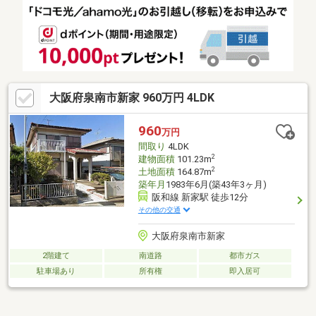
大阪府泉南市新家 960万円 4LDK
960
万円
間取り
4LDK
2
建物面積
101.23m
2
土地面積
164.87m
築年月
1983年6月(築43年3ヶ月)
阪和線 新家駅 徒歩12分
その他の交通
大阪府泉南市新家
2階建て
南道路
都市ガス
駐車場あり
所有権
即入居可