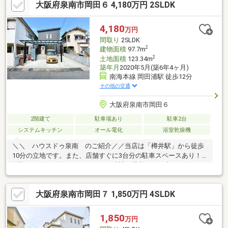
大阪府泉南市岡田６ 4,180万円 2SLDK
地盤保障：20年 防蟻保証：10年 無料点検：3階※EV充電コンセ
ント・１階シャッター全室網戸付き※ＺＥＨ水準住宅、性能評価
書取得（耐震等級３）、省令準耐火建物
4,180
万円
間取り
2SLDK
2
建物面積
97.7m
2
土地面積
123.34m
築年月
2020年5月(築6年4ヶ月)
南海本線 岡田浦駅 徒歩12分
その他の交通
大阪府泉南市岡田６
2階建て
駐車場あり
駐車2台
システムキッチン
オール電化
浴室乾燥機
＼＼ ハウスドゥ泉南 のご紹介／／当店は「樽井駅」から徒歩
10分の立地です。また、店舗すぐに3台分の駐車スペースあり！
送迎サービスも有りますので、ご希望の場所までお車でお伺いし
ます♪【無料不動産購入相談会 実施中！】物件探しだけでなく、
リフォーム、住宅ローン、火災保険等、皆様の気になる疑問にお
大阪府泉南市岡田７ 1,850万円 4SLDK
答えします！泉南市・阪南市のおうち探しはお任せください！
【お問い合わせについて】「見学予約する」「資料請求する」か
らのお問い合わせは24時間受付中！ネットに掲載していない物件
1,850
万円
もご紹介できます！「お電話」「資料請求する」からお気軽にお