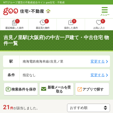
NTTグループ運営の不動産総合サイト goo住宅・不動産
1
0
0
0
最近検索した条件
最近見た物件
保存した条件
お気に入り
吉見ノ里駅(大阪府)の中古一戸建て・中古住宅 物
件一覧
駅
変更する
南海電鉄南海本線/吉見ノ里
条件
変更する
指定なし
新着メールを受
検索条件を保存
アプリで探す
取る
21
件
が該当しました。