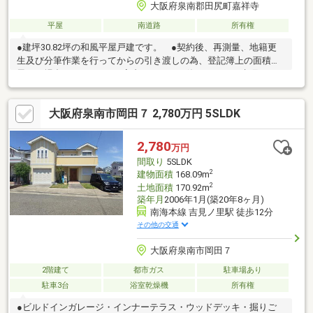
大阪府泉南郡田尻町嘉祥寺
平屋
南道路
所有権
●建坪30.82坪の和風平屋戸建です。 ●契約後、再測量、地籍更
生及び分筆作業を行ってからの引き渡しの為、登記簿上の面積と
異なる場合があります。●室内きれいにお使いです。（水廻りは
リフォームすることをお薦めします。） ●現況有姿取引 ●雨
水管は隣地に配管されている可能性があります。 ●門側の水栓
大阪府泉南市岡田７ 2,780万円 5SLDK
は使用できません ●購入者は自身か親族の方が居住する方のみ
でお願い致します。賃貸・民泊等の収益目的の方はご遠慮願いま
す。
2,780
万円
間取り
5SLDK
2
建物面積
168.09m
2
土地面積
170.92m
築年月
2006年1月(築20年8ヶ月)
南海本線 吉見ノ里駅 徒歩12分
その他の交通
大阪府泉南市岡田７
2階建て
都市ガス
駐車場あり
駐車3台
浴室乾燥機
所有権
●ビルドインガレージ・インナーテラス・ウッドデッキ・掘りご