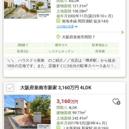
間取り
4SLDK
問い合わせください！
2
建物面積
121.31m
2
土地面積
156.28m
築年月
2002年11月(築23年10ヶ月)
南海本線 岡田浦駅 徒歩14分
その他の交通
大阪府泉南市岡田７
2階建て
都市ガス
駐車場あり
駐車2台
システムキッチン
所有権
＼＼ ハウスドゥ泉南 のご紹介／／当店は「樽井駅」から徒歩
10分の立地です。また、店舗すぐに3台分の駐車スペースあり！
送迎サービスも有りますので、ご希望の場所までお車でお伺いし
ます♪【無料不動産購入相談会 実施中！】物件探しだけでなく、
リフォーム、住宅ローン、火災保険等、皆様の気になる疑問にお
大阪府泉南市新家 3,160万円 4LDK
答えします！泉南市・阪南市のおうち探しはお任せください！
【お問い合わせについて】「見学予約する」「資料請求する」か
らのお問い合わせは24時間受付中！ネットに掲載していない物件
3,160
万円
もご紹介できます！「お電話」「資料請求する」からお気軽にお
間取り
4LDK
問い合わせください！
2
建物面積
99.77m
2
土地面積
242.41m
築年月
2017年5月(築9年4ヶ月)
ＪＲ阪和線 新家駅 徒歩19分