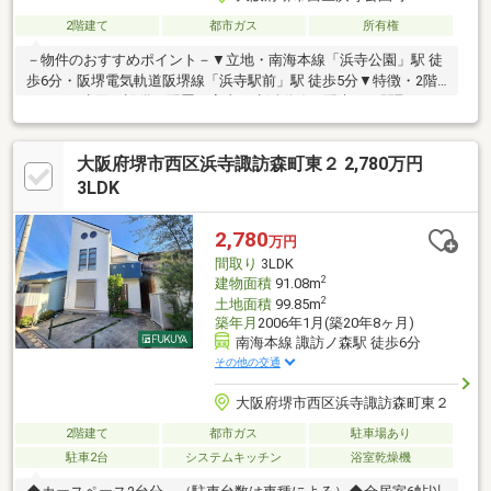
2階建て
都市ガス
所有権
－物件のおすすめポイント－▼立地・南海本線「浜寺公園」駅 徒
歩6分・阪堺電気軌道阪堺線「浜寺駅前」駅 徒歩5分▼特徴・2階
にLDKと水回り設備を配置、家事・生活動線に配慮した間取り・
LDKは約15.5帖、3面採光を確保・納戸は窓・収納付、多目的に利
用可能・収納力のあるWICを2箇所に設置・アウトドア用品等も収
大阪府堺市西区浜寺諏訪森町東２ 2,780万円
納できるSIC有・水回り各所には窓があり、こまめな換気が可能▼
設備・南西向きのバルコニー▼周辺環境・浜寺昭和小学校 徒歩6
3LDK
分(約480m)■ ご希望の住まい探しをお手伝いします
━━━━━・・・物件の詳細・ご相談はお気軽にお問い合わせく
2,780
万円
ださい。
間取り
3LDK
2
建物面積
91.08m
2
土地面積
99.85m
築年月
2006年1月(築20年8ヶ月)
南海本線 諏訪ノ森駅 徒歩6分
その他の交通
大阪府堺市西区浜寺諏訪森町東２
2階建て
都市ガス
駐車場あり
駐車2台
システムキッチン
浴室乾燥機