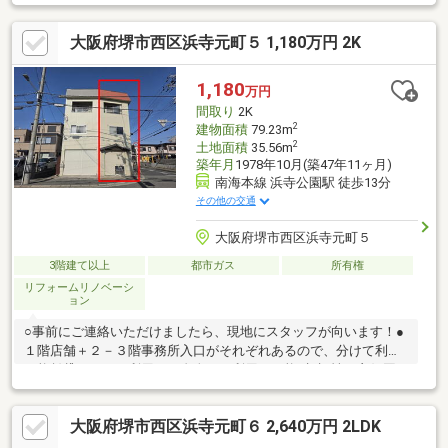
（へーベルハウス）
大阪府堺市西区浜寺元町５ 1,180万円 2K
1,180
万円
間取り
2K
2
建物面積
79.23m
2
土地面積
35.56m
築年月
1978年10月(築47年11ヶ月)
南海本線 浜寺公園駅 徒歩13分
その他の交通
大阪府堺市西区浜寺元町５
3階建て以上
都市ガス
所有権
リフォームリノベーシ
ョン
○事前にご連絡いただけましたら、現地にスタッフが向います！●
１階店舗＋２－３階事務所入口がそれぞれあるので、分けて利用
可能賃貸としての利用やご自身での利用も可能●視認性が良好国
道２６号線がすぐ近くにあり、前面道路もときはま線となってお
ります。車の交通量が多いので、店舗需要もあり●２－３階はサ
大阪府堺市西区浜寺元町６ 2,640万円 2LDK
ロンや教室なども利用しやすい立地住宅街が近くにあるので、地
域密着型や予約制サロンなども適した環境●賃貸も同時で募集