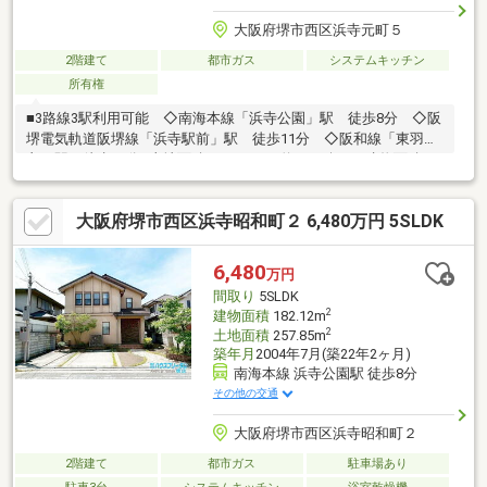
大阪府堺市西区浜寺元町５
2階建て
都市ガス
システムキッチン
所有権
■3路線3駅利用可能 ◇南海本線「浜寺公園」駅 徒歩8分 ◇阪
堺電気軌道阪堺線「浜寺駅前」駅 徒歩11分 ◇阪和線「東羽
衣」駅 徒歩13分■土地面積109.41m2（約33.09坪）■建物面積
100.44m2■2022年11月建築・４ＬＤＫの戸建■ＬＤＫ16帖■リビン
グに天窓あり■キッチンにパントリー・床下収納あり■食器洗浄乾
大阪府堺市西区浜寺昭和町２ 6,480万円 5SLDK
燥機付きシステムキッチン■各居室収納あり■1階・2階にトイレあ
り■カーポートあり
6,480
万円
間取り
5SLDK
2
建物面積
182.12m
2
土地面積
257.85m
築年月
2004年7月(築22年2ヶ月)
南海本線 浜寺公園駅 徒歩8分
その他の交通
大阪府堺市西区浜寺昭和町２
2階建て
都市ガス
駐車場あり