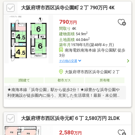
大阪府堺市西区浜寺公園町２丁 790万円 4K
790
万円
間取り
4K
2
建物面積
54.9m
2
土地面積
44.04m
築年月
1978年5月(築48年4ヶ月)
南海電鉄南海本線 浜寺公園駅 徒歩
3分
その他の交通
大阪府堺市西区浜寺公園町２丁
2階建て
都市ガス
所有権
★南海本線「浜寺公園」駅から徒歩2分！★緑豊かな浜寺公園や
利便施設が徒歩圏内に揃う、充実した生活環境！最新・未公開物
件、更新中！ まずは『ハウスドゥ高石』へお気軽にお問い合わ
せください。
大阪府堺市西区浜寺元町６丁 2,580万円 2LDK
2,580
万円