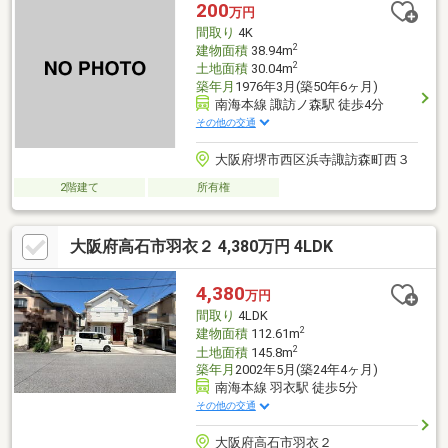
ト堺鳳北町店：徒歩4分(約300m)・ウエルシア堺鳳中町店：徒歩
200
万円
10分(約750m)・鳳千種郵便局：徒歩8分(約600m)
間取り
4K
2
建物面積
38.94m
2
土地面積
30.04m
築年月
1976年3月(築50年6ヶ月)
南海本線 諏訪ノ森駅 徒歩4分
その他の交通
大阪府堺市西区浜寺諏訪森町西３
2階建て
所有権
大阪府高石市羽衣２ 4,380万円 4LDK
4,380
万円
間取り
4LDK
2
建物面積
112.61m
2
土地面積
145.8m
築年月
2002年5月(築24年4ヶ月)
南海本線 羽衣駅 徒歩5分
その他の交通
大阪府高石市羽衣２