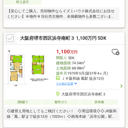
即入居可
【安心してご購入、売却物件ならイズミハウス株式会社にお任せ
ください】☆物件☆当社売主物件、未掲載物件も多数ございま
す。人口統計を基に、長期的にみても空室リスクの低いエリアに
特化しております。☆無料相談☆不動産投資をご検討されるにあ
たってお客様にどんなメリットがあるか、また、疑問点、ご不安
大阪府堺市西区浜寺南町３ 1,100万円 5DK
点などに対し丁寧にご説明致します。さらに、ご購入時のご資金
計画、ローン、節税対策についてもご説明致します。☆アフター
ケア☆ご購入後のアフターケアも当社にお任せ下さい。不動産全
1,100
万円
般に関わるご相談も当社スタッフが分かりやすくご説明、ご対応
間取り
5DK
致します。◇まずはお気軽にお問い合わせ下さい◇
2
建物面積
74.54m
2
土地面積
68.98m
築年月
1975年5月(築51年4ヶ月)
ＪＲ阪和線 鳳駅 徒歩12分
その他の交通
大阪府堺市西区浜寺南町３
2階建て
都市ガス
所有権
◇建替え用地としてもご検討ください！ ◇周辺環境◇◇JR阪和
線「鳳」駅まで徒歩12分（1020ｍ）◇南海本線「浜寺公園」駅ま
で徒歩14分（1170ｍ）◇南海本線「羽衣」駅まで徒歩15分（1210
ｍ）◇はまでら保育園まで徒歩6分（510ｍ）◇浜寺昭和小学校ま