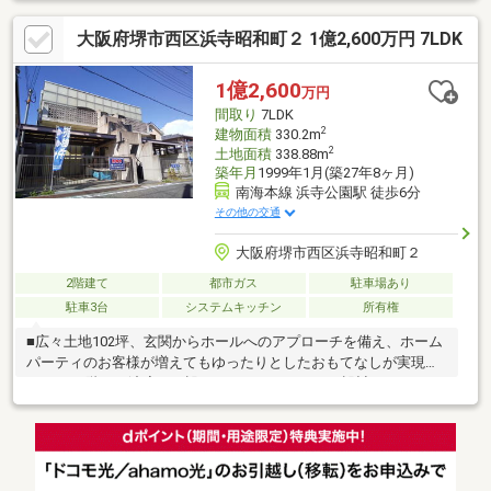
で徒歩14分（1120ｍ）◇浜寺南中学校まで徒歩4分（340ｍ）誠に
大阪府堺市西区浜寺昭和町２ 1億2,600万円 7LDK
勝手ながら8月11日（火）～8月16日（日）は夏季休業とさせて頂
きます。休業期間中はご不便をお掛け致しますが、よろしくお願
いいたします。休業期間中に頂きましたお問い合わせにつきまし
1億2,600
万円
ては、8月17日（月）午前9時より順次対応いたします。
間取り
7LDK
2
建物面積
330.2m
2
土地面積
338.88m
築年月
1999年1月(築27年8ヶ月)
南海本線 浜寺公園駅 徒歩6分
その他の交通
大阪府堺市西区浜寺昭和町２
2階建て
都市ガス
駐車場あり
駐車3台
システムキッチン
所有権
■広々土地102坪、玄関からホールへのアプローチを備え、ホーム
パーティのお客様が増えてもゆったりとしたおもてなしが実現し
ます。■2階には渡廊下を設けるなど、おしゃれな設計。■キッチ
ン奥に納戸があり、備蓄品は勿論、来客用品や、キッチン用品が
増えた場合も、納戸を活用いただき、お料理をお楽しみいただけ
ます。■納戸と収納スペースを活用しながら、すっきりとしたお
部屋と、魅せるお部屋の使い分けも実現します。■玄関からその
まま地下室へご案内も可能な設計です。お客様の豊富なアイデア