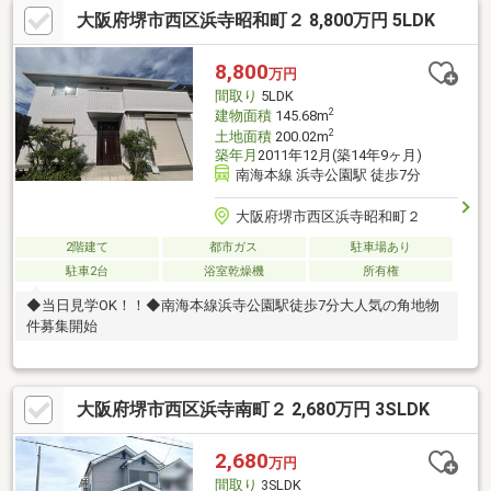
大阪府堺市西区浜寺昭和町２ 8,800万円 5LDK
学校 徒歩６分/高石中学校 徒歩１３分☆サンルームつき３LDK
のお家！防音サッシ、14mm複相ガラス、小窓以外の全窓シャッ
ター完備で留守でも安心な設計玄関からリビング部分へ直接入れ
8,800
万円
る扉がありダイニングを見せずにお客様を通せるプライバシーに
間取り
5LDK
配慮されたお家高い建物が近隣ないので通風採光良好◎
2
建物面積
145.68m
2
土地面積
200.02m
築年月
2011年12月(築14年9ヶ月)
南海本線 浜寺公園駅 徒歩7分
大阪府堺市西区浜寺昭和町２
2階建て
都市ガス
駐車場あり
駐車2台
浴室乾燥機
所有権
◆当日見学OK！！◆南海本線浜寺公園駅徒歩7分大人気の角地物
件募集開始
大阪府堺市西区浜寺南町２ 2,680万円 3SLDK
2,680
万円
間取り
3SLDK