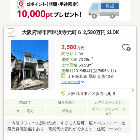
を活かしながらお過ごしいただける物件です。
大阪府堺市西区浜寺元町６ 2,580万円 2LDK
2,580
万円
間取り
2LDK
2
建物面積
70.28m
2
土地面積
54.55m
築年月
2019年4月(築7年5ヶ月)
ＪＲ阪和線 鳳駅 徒歩13分
その他の交通
大阪府堺市西区浜寺元町６
2階建て
駐車場あり
システムキッチン
リフォームリノベーシ
オール電化
所有権
ョン
・内装リフォーム済のため、すぐに入居可・広々バルコニー・太
陽光発電設備もあり、電気代の節約ができます・住宅ローンのご
相談承っております。