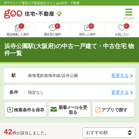
NTTグループ運営の不動産総合サイト goo住宅・不動産
1
0
0
0
最近検索した条件
最近見た物件
保存した条件
お気に入り
浜寺公園駅(大阪府)の中古一戸建て・中古住宅 物
件一覧
駅
変更する
南海電鉄南海本線/浜寺公園
条件
変更する
指定なし
新着メールを受
検索条件を保存
アプリで探す
取る
42
件
が該当しました。