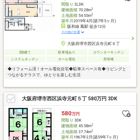
間取り
2LDK
2
建物面積
70.28m
2
土地面積
54.55m
築年月
2019年4月(築7年5ヶ月)
阪和線 鳳駅 徒歩12分
その他の交通
大阪府堺市西区浜寺元町６丁
2階建て
駐車場あり
カウンターキッチン
システムキッチン
オール電化
所有権
◆リフォーム済！オール電化住宅◆駐車スペース有◆リビングと
つながるテラスで、ゆとりを楽しむ生活
大阪府堺市西区浜寺元町５丁 580万円 3DK
580
万円
間取り
3DK
2
建物面積
45.58m
2
土地面積
37.74m
築年月
1967年2月(築59年7ヶ月)