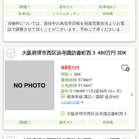
2階建て
都市ガス
駐車場あり
駐車2台
システムキッチン
所有権
当物件については、居住中の為見学日程を別途営業担当よりお電
話で調整させて頂くことがございます。予めご了承くださいま
せ。≪～物件おすすめポイント～≫南東向きの明るいお住まい！
交通は、南海本線「高石」駅まで徒歩約５分で通勤・通学にも便
利な立地。駐車は、車種によりますが並列に駐車２台可能です！
大阪府堺市西区浜寺諏訪森町西３ 480万円 3DK
１台分カーポートございます！スーパーやドラッグストアなど徒
歩圏内で生活至便な好立地です♪≪～利便性良い周辺環境～≫小学
校…羽衣小学校まで徒歩１１分中学校…高石中学校まで徒歩２７分
480
万円
スーパー…日之出屋羽衣前店まで徒歩８分コンビニ…ファミリーマ
間取り
3DK
ート羽衣駅西店まで徒歩６分
2
建物面積
57.86m
2
土地面積
51.36m
築年月
1969年11月(築56年10ヶ月)
南海本線 諏訪ノ森駅 徒歩6分
その他の交通
大阪府堺市西区浜寺諏訪森町西３
2階建て
都市ガス
所有権