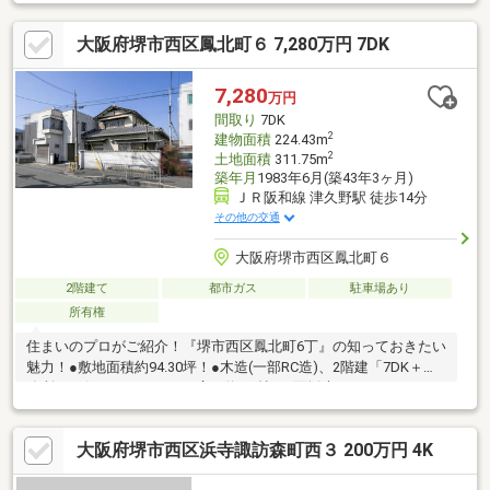
大阪府堺市西区鳳北町６ 7,280万円 7DK
7,280
万円
間取り
7DK
2
建物面積
224.43m
2
土地面積
311.75m
築年月
1983年6月(築43年3ヶ月)
ＪＲ阪和線 津久野駅 徒歩14分
その他の交通
大阪府堺市西区鳳北町６
2階建て
都市ガス
駐車場あり
所有権
住まいのプロがご紹介！『堺市西区鳳北町6丁』の知っておきたい
魅力！●敷地面積約94.30坪！●木造(一部RC造)、2階建「7DK＋事
務所」の住まい。●DKは、広さ約8.1帖＋2面採光です。●キッチン
は床下収納付き。●トイレは温水洗浄便座搭載。●和室③④は、
約18.0帖の続き間として利用可能です。●ビルトインガレージが1
大阪府堺市西区浜寺諏訪森町西３ 200万円 4K
台分設けられています。●第一種中高層住居専用地域内です。●周
辺環境・業務スーパー鳳店：徒歩6分(約450m)・ファミリーマー