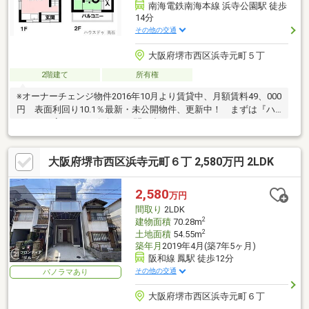
南海電鉄南海本線 浜寺公園駅 徒歩
14分
その他の交通
大阪府堺市西区浜寺元町５丁
2階建て
所有権
※オーナーチェンジ物件2016年10月より賃貸中、月額賃料49、000
円 表面利回り10.1％最新・未公開物件、更新中！ まずは『ハ
ウスドゥ高石』へお気軽にお問い合わせください。
大阪府堺市西区浜寺元町６丁 2,580万円 2LDK
2,580
万円
間取り
2LDK
2
建物面積
70.28m
2
土地面積
54.55m
築年月
2019年4月(築7年5ヶ月)
阪和線 鳳駅 徒歩12分
その他の交通
パノラマあり
大阪府堺市西区浜寺元町６丁