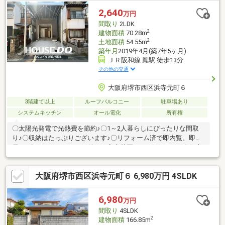
中！１階：９９，０００円／２－３階：８０，０００円で賃貸募
2,640
万円
集オーナーチェンジ物件としてもご検討いただけます！
間取り
2LDK
2
建物面積
70.28m
2
土地面積
54.55m
築年月
2019年4月(築7年5ヶ月)
ＪＲ阪和線 鳳駅 徒歩13分
その他の交通
大阪府堺市西区浜寺元町６
3階建て以上
ルーフバルコニー
駐車場あり
システムキッチン
オール電化
所有権
〇太陽光発電で光熱費を節約♪〇1～2人暮らしにぴったりな間取
り♪〇収納はたっぷりございます♪〇リフォーム済で即内覧、即入
居可♪〇ルーフバルコニー付きで家庭菜園などもできます♪〇住宅
ローンや追加のリフォームの相談も承ります♪
大阪府堺市西区浜寺元町６ 6,980万円 4SLDK
6,980
万円
間取り
4SLDK
2
建物面積
166.85m