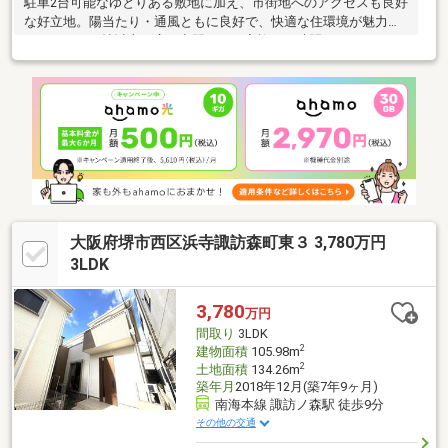
駐車2台可能なゆとりある敷地に加え、市街地へのアクセスも良好
な好立地。陽当たり・通風ともに良好で、快適な住環境が魅力で
す。LDKは15帖以上の広々空間で、ご家族との時間をゆったりお
過ごしいただけます。内装リフォーム・リノベーション済みのた
め、すぐに新生活をスタート可能。対面式キッチンには食器洗乾
燥機を備え、家事負担を軽減します。浴室は1坪以上のゆとりある
サイズで、浴室乾燥機や温水洗浄便座、シャワー付洗面化粧台な
ど設備も充実しています。全居室6帖以上を確保し、全居室収納に
加えて床下収納も備えた収納豊富な間取り。トイレは2ヶ所あり、
忙しい朝も快適です。2面以上のバルコニーを備え、開放感のある
住まいと
大阪府堺市西区浜寺諏訪森町東３ 3,780万円
3LDK
3,780
万円
間取り
3LDK
2
建物面積
105.98m
2
土地面積
134.26m
築年月
2018年12月(築7年9ヶ月)
南海本線 諏訪ノ森駅 徒歩9分
その他の交通