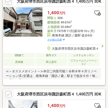
大阪府堺市西区浜寺諏訪森町西４ 1,400万円 3DK
1,400
万円
間取り
3DK
2
建物面積
49.67m
2
土地面積
53.69m
築年月
1973年11月(築52年10ヶ月)
南海本線 諏訪ノ森駅 徒歩6分
その他の交通
大阪府堺市西区浜寺諏訪森町西４
2階建て
都市ガス
システムキッチン
リフォームリノベーシ
所有権
即入居可
ョン
≪～オススメポイント～≫本日ご内覧可能！令和８年４月リノベ
ーション済♪交通は、南海本線「諏訪ノ森」駅まで徒歩６分！毎日
の通勤・通学に便利ですね♪暮らしやすい３ＤＫ！ライフスタイル
や家族構成に合わせて多目的にご使用いただけます♪南東向き日当
たり良好！たっぷりの陽光に包まれる明るい住まい！閑静な住宅
大阪府堺市西区浜寺諏訪森町西４ 1,400万円 3DK
地で子育て家族にピッタリ！お気軽にお問い合わせください。≪
～利便性よい周辺環境～≫◆小学校…浜寺小学校まで徒歩１０分
◆中学校…浜寺南中学校まで徒歩２５分◆スーパー…コーヨー諏訪
1,400
万円
の森店まで徒歩６分◆コンビニ…ファミリーマート諏訪ノ森駅前