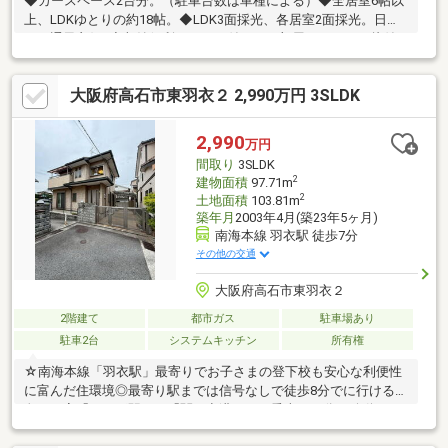
◆カースペース2台分。（駐車台数は車種による）◆全居室6帖以
上、LDKゆとりの約18帖。◆LDK3面採光、各居室2面採光。日当
り・通風良好♪◆収納便利なロフト付で、お部屋もスッキリ片付
きます。【周辺環境】●堺市立浜寺小学校まで約140ｍ●堺市立浜
寺南中学校まで約1500ｍ●ファミリーマート 諏訪ノ森駅前店まで
大阪府高石市東羽衣２ 2,990万円 3SLDK
約350ｍ●サンディ 諏訪ノ森店まで約450ｍ●イオンタウン諏訪の
森まで約450ｍ●ウエルシア堺諏訪ノ森店まで約500ｍ●諏訪ノ森郵
便局まで約270ｍご内覧ご希望の際は、お気軽にお問い合わせく
2,990
万円
ださい。
間取り
3SLDK
2
建物面積
97.71m
2
土地面積
103.81m
築年月
2003年4月(築23年5ヶ月)
南海本線 羽衣駅 徒歩7分
その他の交通
大阪府高石市東羽衣２
2階建て
都市ガス
駐車場あり
駐車2台
システムキッチン
所有権
☆南海本線「羽衣駅」最寄りでお子さまの登下校も安心な利便性
に富んだ住環境◎最寄り駅までは信号なしで徒歩8分でに行ける特
色ある家「なんば駅」、「関西空港」まで乗車１５分で移動でき
通勤通学に大変便利な駅の利用ができます！子育て世代の多く住
むエリアですのでお子さまの登下校も安心の好立地です♪東羽衣小