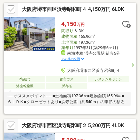
大阪府堺市西区浜寺昭和町４ 4,150万円 6LDK
4,150
万円
間取り
6LDK
2
建物面積
155.96m
2
土地面積
197.36m
築年月
1997年3月(築29年6ヶ月)
南海本線 浜寺公園駅 徒歩5分
その他の交通
大阪府堺市西区浜寺昭和町４
2階建て
都市ガス
システムキッチン
浴室乾燥機
所有権
-----オススメポイント-----■土地面積197.36㎡■建物面積155.96㎡■
６ＬＤＫ■クローゼットあり■浜寺公園（約540ｍ）の季節の移ろ
いを感じる立地■お子様も無理なく通える浜寺昭和小学校（約410
ｍ）
大阪府堺市西区浜寺昭和町２ 5,200万円 4LDK