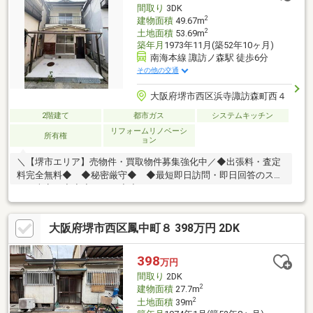
間取り
3DK
店まで徒歩６分
2
建物面積
49.67m
2
土地面積
53.69m
築年月
1973年11月(築52年10ヶ月)
南海本線 諏訪ノ森駅 徒歩6分
その他の交通
大阪府堺市西区浜寺諏訪森町西４
2階建て
都市ガス
システムキッチン
リフォームリノベーシ
所有権
ョン
＼【堺市エリア】売物件・買取物件募集強化中／◆出張料・査定
料完全無料◆ ◆秘密厳守◆ ◆最短即日訪問・即日回答のスピ
ード査定！◆◆◇＊・＋◆◇＊・＋＊・＋＊・＋＊・＋＊・＋
＊・＋＊・＋◇◆＋・＊◇◆◇南海本線諏訪ノ森駅より徒歩6分
（480ｍ）◇浜寺小学校まで徒歩9分（600ｍ）◇浜寺南中学校ま
大阪府堺市西区鳳中町８ 398万円 2DK
で徒歩25分（2.0ｋｍ）誠に勝手ながら8月11日（火）～8月16日
（日）は夏季休業とさせて頂きます。休業期間中はご不便をお掛
け致しますが、よろしくお願いいたします。休業期間中に頂きま
398
万円
したお問い合わせにつきましては、8月17日（月）午前9時より順
間取り
2DK
次対応いたします。
2
建物面積
27.7m
2
土地面積
39m