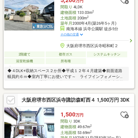
5,200
万円
間取り
4LDK
2
建物面積
133.03m
2
土地面積
200m
築年月
2000年4月(築26年5ヶ月)
南海本線 浜寺公園駅 徒歩5分
その他の交通
大阪府堺市西区浜寺昭和町２
2階建て
都市ガス
システムキッチン
浴室乾燥機
所有権
◆４DLK+収納スペース２か所◆平成１２年４月建築◆前面道路
幅員約６ｍ◆室内丁寧にお使いです～ ライフインフォメーショ
ン ～・サンディ諏訪ノ森（約１，１６０ｍ）・浜寺昭和小学校
（約３９０ｍ）・浜寺南中学校（約１，１６０ｍ）◆上記内容は
一部のご紹介です。 ぜひ室内をご覧になってお確かめくださ
大阪府堺市西区浜寺諏訪森町西４ 1,500万円 3DK
い。 ご案内・資料請求など随時承っておりますので、お気軽に
お問い合わせください。 ご連絡心よりお待ちしております。
（フリーコール ０１２０－１０９－５８２）
1,500
万円
間取り
3DK
2
建物面積
49.67m
2
土地面積
53.69m
築年月
1973年11月(築52年10ヶ月)