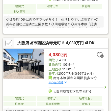
2階建て
都市ガス
所有権
即入居可
◇徒歩約10分以内で何でもそろう！ 生活しやすい環境です♪◇
浜寺公園など近隣に公園多数！◇周辺環境◇◇南海本線「諏訪ノ
森」駅まで徒歩7分（約560ｍ）◇阪堺電気軌道阪堺線「船尾」駅
まで徒歩6分（約540ｍ）◇ミモザはまでらこども園まで徒歩2分
（217ｍ）◇浜寺東小学校まで徒歩6分（534ｍ）◇浜寺中学校ま
大阪府堺市西区浜寺元町６ 4,080万円 4LDK
で徒歩626ｍ（626ｍ）8月11日（火）～8月16日（日）は夏季休業
とさせて頂きます。休業期間中はご不便をお掛け致しますが、よ
ろしくお願いいたします。休業期間中に頂きましたお問い合わせ
4,080
万円
につきましては、8月17日（月）午前9時より順次対応いたしま
間取り
4LDK
す。
2
建物面積
105.5m
2
土地面積
118.01m
築年月
2000年7月(築26年2ヶ月)
南海本線 浜寺公園駅 徒歩12分
その他の交通
大阪府堺市西区浜寺元町６
2階建て
都市ガス
駐車場あり
駐車2台
浴室乾燥機
所有権