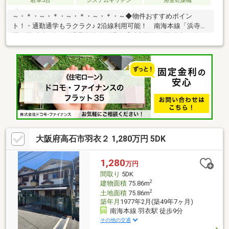
駐車3台
システムキッチン
浴室乾燥機
～・＊・～・＊・～・＊・～・＊・～◆物件おすすめポイン
ト！・通勤通学もラクラク♪ 2沿線利用可能！ 南海本線「浜寺公
園」駅 徒歩8分 阪堺電軌軌道阪堺線「浜寺駅前」駅 徒歩11分・
駐車スペースが3台分ございます！（車種による） 来客の際も大
変便利です。・北向き/前面道路約7.3ｍ・ゆとりある部屋数の
5SLDK！≪周辺環境≫・浜寺昭和小学校…徒歩5分・浜寺南中学
校…徒歩15分・イオンタウン…徒歩14分・ローソン…徒歩6分ハウ
スフリーダムは【東証スタンダード上場企業】です「見るだけ・
聞くだけ」OK！不動産購入や住宅ローンなどお気軽にご相談くだ
さい
大阪府高石市羽衣２ 1,280万円 5DK
1,280
万円
間取り
5DK
2
建物面積
75.86m
2
土地面積
75.86m
築年月
1977年2月(築49年7ヶ月)
南海本線 羽衣駅 徒歩9分
その他の交通