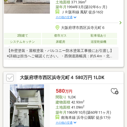
2
土地面積
371.36m
築年月
1994年3月(築32年6ヶ月)
ＪＲ阪和線 鳳駅 徒歩16分
その他の交通
大阪府堺市西区浜寺元町６
2階建て
都市ガス
駐車場あり
システムキッチン
床暖房
浴室乾燥機
【外壁塗装・屋根塗装・バルコニー防水塗装工事後にお引渡し】
※詳細は担当へご確認ください。・西側道路幅員：約5.4ｍ・北側
道路幅員：約3.9ｍ・建築年月：１９９４年３月建築・間取：４
SLDK・駐車スペース×１台・土地面積：112.3坪・建物面積：
50.47坪・間取：４SLDK＋書斎【住友林業ホームサービス取り扱
大阪府堺市西区浜寺元町４ 580万円 1LDK
い物件】■当社は住友林業グループの不動産仲介専門会社です！■
堺市全域の物件情報取り扱い可能！■物件多数揃えております！
ぜひ店頭へお越し下さい！■ご来店の際は、店舗横に駐車スペー
580
万円
ス5台分ございます！
間取り
1LDK
2
建物面積
42.93m
2
土地面積
41.09m
築年月
1965年10月(築60年11ヶ月)
南海本線 浜寺公園駅 徒歩17分
その他の交通