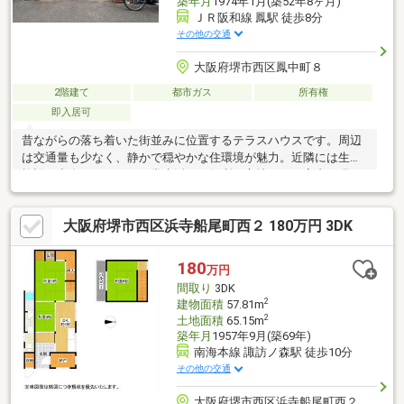
築年月
1974年1月(築52年8ヶ月)
ＪＲ阪和線 鳳駅 徒歩8分
その他の交通
大阪府堺市西区鳳中町８
2階建て
都市ガス
所有権
即入居可
昔ながらの落ち着いた街並みに位置するテラスハウスです。周辺
は交通量も少なく、静かで穏やかな住環境が魅力。近隣には生活
施設も点在しており、日常生活にも便利な立地です。室内は現
状、経年による使用感がございますが、その分ご自身でリノベー
ションやDIYを楽しみたい方には最適な素材物件です。レトロな建
大阪府堺市西区浜寺船尾町西２ 180万円 3DK
具や空間の雰囲気を活かしながら、自分好みにカスタマイズ可能
です。間取りのアレンジ次第で使い勝手の良い住まいに再生でき
ます。収益物件としての活用や、セカンドハウスとしての利用も
180
万円
ご検討いただけます。
間取り
3DK
2
建物面積
57.81m
2
土地面積
65.15m
築年月
1957年9月(築69年)
南海本線 諏訪ノ森駅 徒歩10分
その他の交通
大阪府堺市西区浜寺船尾町西２