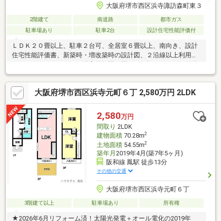
大阪府堺市西区浜寺諏訪森町東３
2階建て
南道路
都市ガス
駐車場あり
駐車2台
設計住宅性能評価付
ＬＤＫ２０畳以上、駐車２台可、全居室６畳以上、南向き、設計
住宅性能評価書、新築時・増改築時の設計図、２沿線以上利用
可、システムキッチン、浴室乾燥機、駅まで平坦、シャワー付洗
面化粧台、対面式キッチン、ワイドバルコニー、トイレ２ヶ所、
浴室１坪以上、２階建、南面バルコニー、温水洗浄便座、都市ガ
大阪府堺市西区浜寺元町６丁 2,580万円 2LDK
ス、シューズインクローク、平坦地
2,580
万円
間取り
2LDK
2
建物面積
70.28m
2
土地面積
54.55m
築年月
2019年4月(築7年5ヶ月)
阪和線 鳳駅 徒歩13分
その他の交通
大阪府堺市西区浜寺元町６丁
3階建て以上
駐車場あり
所有権
★2026年6月リフォーム済！太陽光発電＋オール電化の2019年