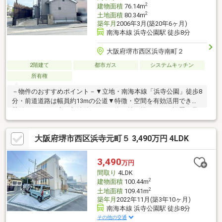
2
建物面積
76.14m
2
土地面積
80.34m
築年月
2006年3月(築20年6ヶ月)
南海本線 浜寺公園駅 徒歩8分
大阪府堺市西区浜寺南町２
2階建て
都市ガス
システムキッチン
所有権
－物件のおすすめポイント－▼立地・南海本線「浜寺公園」徒歩8
分・前道道路は幅員約13mの公道▼特徴・空間を有効活用できる
壁付キッチン、床下収納付・LDKは約12帖、掘りごたつ設置・足
をのばしてくつろげる和室有・多目的に利用可能な約3.0帖の納戸
有・各階にトイレがあり、来客時も気兼ねなく使用可能・2026年
大阪府堺市西区浜寺元町５ 3,490万円 4LDK
7月ハウスクリーニング済・駐車場有(車種による)▼周辺環境・浜
寺昭和小学校 徒歩7分(約560m)・浜寺公園 徒歩9分(約700m)■ ご
希望の住まい探しをお手伝いします ━━━━━・・・物件の詳
3,490
万円
細・ご相談はお気軽にお問い合わせください。
間取り
4LDK
2
建物面積
100.44m
2
土地面積
109.41m
築年月
2022年11月(築3年10ヶ月)
南海本線 浜寺公園駅 徒歩8分
その他の交通