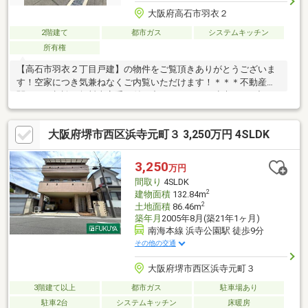
大阪府高石市羽衣２
2階建て
都市ガス
システムキッチン
所有権
【高石市羽衣２丁目戸建】の物件をご覧頂きありがとうございま
す！空家につき気兼ねなくご内覧いただけます！＊＊＊不動産に
関するご相談や無料査定受け付け中です＊＊＊ご遠慮なく下記ま
でお問い合わせくださいませ。TEL：072-247-7283【周辺環
境】・浜寺郵便局まで徒歩5分（350ｍ）・浜寺公園まで徒歩5分
大阪府堺市西区浜寺元町３ 3,250万円 4SLDK
（400ｍ）・ローソン浜寺公園店まで徒歩8分（600ｍ）・ファミ
リーマート羽衣駅西店まで徒歩9分（650ｍ）・オークワ高石羽衣
店まで徒歩9分（700ｍ）・羽衣小学校まで徒歩11分（850ｍ）・
3,250
万円
高石中学校まで徒歩28分（2200ｍ）
間取り
4SLDK
2
建物面積
132.84m
2
土地面積
86.46m
築年月
2005年8月(築21年1ヶ月)
南海本線 浜寺公園駅 徒歩9分
その他の交通
大阪府堺市西区浜寺元町３
3階建て以上
都市ガス
駐車場あり
駐車2台
システムキッチン
床暖房