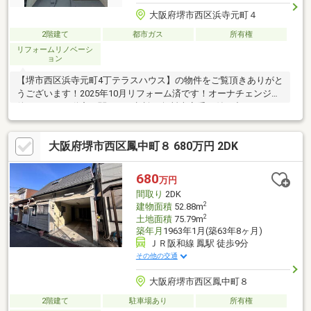
大阪府堺市西区浜寺元町４
2階建て
都市ガス
所有権
リフォームリノベーシ
ョン
【堺市西区浜寺元町4丁テラスハウス】の物件をご覧頂きありがと
うございます！2025年10月リフォーム済です！オーナチェンジ物
件！＊＊＊不動産に関するご相談や無料査定受け付け中です＊＊
＊ご遠慮なく下記までお問い合わせくださいませ。TEL：072-
247-7283【周辺環境】・ウエルシア堺鳳中町店まで徒歩5分（400
大阪府堺市西区鳳中町８ 680万円 2DK
ｍ）・ローソン堺鳳中町七丁店まで徒歩6分（450ｍ）・業務スー
パー鳳店まで徒歩9分（700ｍ）・大鳥大社まで徒歩9分（700
ｍ）・イトーヨーカドー津久野店まで徒歩10分（800ｍ）
680
万円
間取り
2DK
2
建物面積
52.88m
2
土地面積
75.79m
築年月
1963年1月(築63年8ヶ月)
ＪＲ阪和線 鳳駅 徒歩9分
その他の交通
大阪府堺市西区鳳中町８
2階建て
駐車場あり
所有権