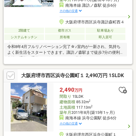
南海本線 諏訪ノ森駅 徒歩6分
その他の交通
大阪府堺市西区浜寺諏訪森町西４
2階建て
都市ガス
駐車場あり
システムキッチン
所有権
即入居可
令和8年4月フルリノベーション完了☆♪室内が一新され、気持ち
よく新生活をスタートできます。諏訪ノ森駅まで徒歩7分の便利な
立地。通勤・通学にも嬉しいアクセス環境です。さらにスーパー
やイオンも徒歩5分圏内。毎日のお買い物もラクラク。“新しさ・
利便性・暮らしやすさ”が揃ったおすすめの住まいです。
大阪府堺市西区浜寺公園町１ 2,490万円 1SLDK
2,490
万円
間取り
1SLDK
2
建物面積
85.32m
2
土地面積
117.13m
築年月
2011年8月(築15年1ヶ月)
南海本線 浜寺公園駅 徒歩6分
その他の交通
大阪府堺市西区浜寺公園町１