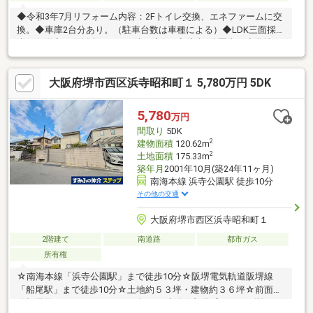
◆令和3年7月リフォーム内容：2Fトイレ交換、エネファームに交
換。◆車庫2台分あり。（駐車台数は車種による）◆LDK三面採
光、各洋室二面採光につき日当り良好♪◆徒歩4分圏内に小学校、
公園があり子育て環境良好です。※S：納戸。※写真中の家具等の
調度品は売買対象に含まれません。【周辺環境】●堺市立浜寺昭
大阪府堺市西区浜寺昭和町１ 5,780万円 5DK
和小学校まで約200ｍ●堺市立浜寺昭和小学校まで約650ｍ●堺浜寺
昭和郵便局まで約290ｍ●ローソン 堺浜寺元町一丁店まで約450ｍ
●コーナンPRO浜寺元町店まで約550ｍ●ウエルシア堺鳳中町店ま
5,780
万円
で約850ｍ●日之出屋 羽衣店まで約1200ｍ●北浜公園まで約300ｍ
間取り
5DK
2
建物面積
120.62m
2
土地面積
175.33m
築年月
2001年10月(築24年11ヶ月)
南海本線 浜寺公園駅 徒歩10分
その他の交通
大阪府堺市西区浜寺昭和町１
2階建て
南道路
都市ガス
所有権
☆南海本線「浜寺公園駅」まで徒歩10分☆阪堺電気軌道阪堺線
「船尾駅」まで徒歩10分☆土地約５３坪・建物約３６坪☆前面道
路幅員約５．４ｍあり☆2001年10月建築☆旭化成ホームズ施工