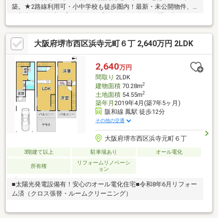
築。★2路線利用可・小中学校も徒歩圏内！最新・未公開物件、
更新中！ まずは『ハウスドゥ高石』へお気軽にお問い合わせく
ださい。
大阪府堺市西区浜寺元町６丁 2,640万円 2LDK
2,640
万円
間取り
2LDK
2
建物面積
70.28m
2
土地面積
54.55m
築年月
2019年4月(築7年5ヶ月)
阪和線 鳳駅 徒歩12分
その他の交通
大阪府堺市西区浜寺元町６丁
3階建て以上
駐車場あり
オール電化
リフォームリノベーシ
所有権
ョン
■太陽光発電設備有！安心のオール電化住宅■令和8年6月リフォー
ム済（クロス張替・ルームクリーニング）