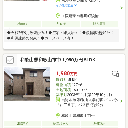
南海本線 淡輪駅 徒歩3分
その他の交通
大阪府泉南郡岬町淡輪
2階建て
所有権
即入居可
◆令和7年9月改装済み！◆空家・即入居可！◆淡輪駅徒歩3分！
◆和風建築のお家！◆カースペース有！
和歌山県和歌山市中 1,980万円 5LDK
1,980
万円
間取り
5LDK
2
建物面積
127m
2
土地面積
150.39m
築年月
2003年11月(築22年10ヶ月)
南海本線 和歌山大学前駅 バス2分/
「西二番丁」バス停 停歩3分
和歌山県和歌山市中
2階建て
駐車場あり
駐車3台