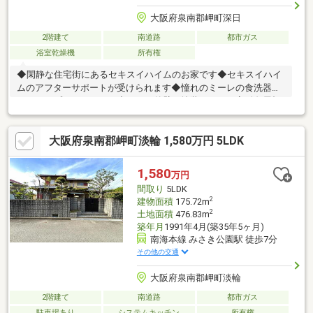
大阪府泉南郡岬町深日
2階建て
南道路
都市ガス
浴室乾燥機
所有権
◆閑静な住宅街にあるセキスイハイムのお家です◆セキスイハイ
ムのアフターサポートが受けられます◆憧れのミーレの食洗器に
クリナップのキッチン！◆タイル外壁（塗装不要）・高耐久屋根
なので、メンテナンス費用がかかりません◆リビングの延長線上
としてウッドデッキ、芝生があるので、ＢＢＱ等も楽しめ、お子
大阪府泉南郡岬町淡輪 1,580万円 5LDK
様を安心して遊ばせられます◆大型ＣＬ、ＷＩＣ、納戸があり、
収納豊富です◆リモートワークにも便利な書斎あり◆汚れた衣
類、掃除用具、泥付き野菜などが洗えるスロップシンク付き！◆
1,580
万円
２階の子供室（約12帖）はドアが２つあり、ライフスタイルの変
間取り
5LDK
化に合わせて、２部屋に仕切る事も可能な設計です。
2
建物面積
175.72m
2
土地面積
476.83m
築年月
1991年4月(築35年5ヶ月)
南海本線 みさき公園駅 徒歩7分
その他の交通
大阪府泉南郡岬町淡輪
2階建て
南道路
都市ガス
駐車場あり
システムキッチン
所有権