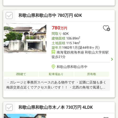
和歌山県和歌山市中 780万円 6DK
780
万円
間取り
6DK
2
建物面積
106.89m
2
土地面積
115.74m
築年月
1982年1月(築44年8ヶ月)
南海電鉄南海本線 和歌山大学前駅
徒歩21分
和歌山県和歌山市中
2階建て
駐車場あり
所有権
・ガレージと事務所スペースのある物件です ・近隣に店舗も多く
梅原交差点近くでアクセス良いです！！ ・北西の角地で風通し良
好！ ・前面道路は6ｍ幅！
和歌山県和歌山市木ノ本 730万円 4LDK