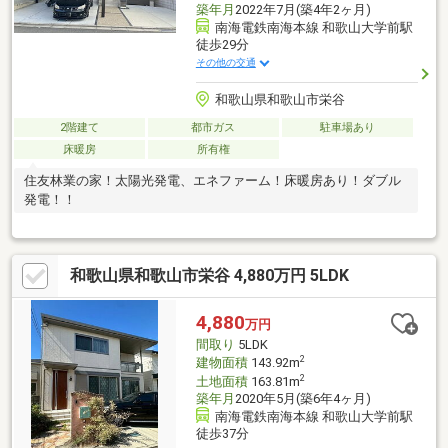
築年月
2022年7月(築4年2ヶ月)
南海電鉄南海本線 和歌山大学前駅
徒歩29分
その他の交通
和歌山県和歌山市栄谷
2階建て
都市ガス
駐車場あり
床暖房
所有権
住友林業の家！太陽光発電、エネファーム！床暖房あり！ダブル
発電！！
和歌山県和歌山市栄谷 4,880万円 5LDK
4,880
万円
間取り
5LDK
2
建物面積
143.92m
2
土地面積
163.81m
築年月
2020年5月(築6年4ヶ月)
南海電鉄南海本線 和歌山大学前駅
徒歩37分