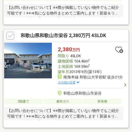
【お問い合わせについて】※※際が掲載していない物件でもご紹介
可能です！※※⇒気になる物件まとめてご案内します！新築＆リフ
ォームのご相談も承ります！◎資料請求、メールでのお問い合わ
せは24時間受付中♪◎18時以降のご見学ご相談・オンライン対
応・女性スタッフ対応も可能♪詳細資料のご請求・物件見学のご依
和歌山県和歌山市栄谷 2,380万円 4SLDK
頼はお気軽に「お電話」または「資料請求ボタン」からお問い合
わせください！【住宅ローン相談会開催中】初めてでご不安な
方、各借入限度額を知りたい方資金・支払い計画を立てたい方、
2,380
万円
住み替えをお考えの方無料相談受付中です♪お気軽にお電話くださ
間取り
4SLDK
い！
2
建物面積
104.46m
2
土地面積
169.59m
築年月
2013年9月(築13年)
南海本線 和歌山大学前駅 徒歩21分
その他の交通
和歌山県和歌山市栄谷
2階建て
都市ガス
所有権
【お問い合わせについて】※※際が掲載していない物件でもご紹介
可能です！※※⇒気になる物件まとめてご案内します！新築＆リフ
ォームのご相談も承ります！◎資料請求、メールでのお問い合わ
せは24時間受付中♪◎18時以降のご見学ご相談・オンライン対