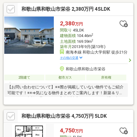
和歌山県和歌山市栄谷 2,380万円 4SLDK
2,380
万円
間取り
4SLDK
2
建物面積
104.46m
2
土地面積
169.59m
築年月
2013年9月(築13年)
南海本線 和歌山大学前駅 徒歩21分
その他の交通
和歌山県和歌山市栄谷
2階建て
都市ガス
所有権
【お問い合わせについて】※※際が掲載していない物件でもご紹介
可能です！※※⇒気になる物件まとめてご案内します！新築＆リフ
ォームのご相談も承ります！◎資料請求、メールでのお問い合わ
せは24時間受付中♪◎18時以降のご見学ご相談・オンライン対
応・女性スタッフ対応も可能♪詳細資料のご請求・物件見学のご依
和歌山県和歌山市栄谷 4,750万円 5LDK
頼はお気軽に「お電話」または「資料請求ボタン」からお問い合
わせください！【住宅ローン相談会開催中】初めてでご不安な
方、各借入限度額を知りたい方資金・支払い計画を立てたい方、
4,750
万円
住み替えをお考えの方無料相談受付中です♪お気軽にお電話くださ