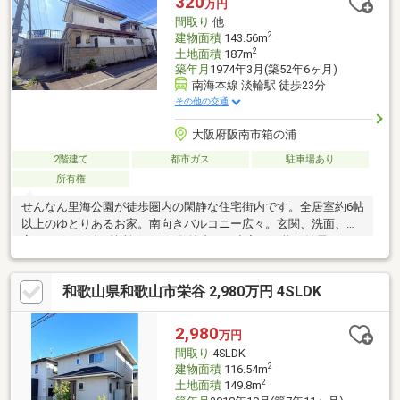
320
万円
間取り
他
2
建物面積
143.56m
2
土地面積
187m
築年月
1974年3月(築52年6ヶ月)
南海本線 淡輪駅 徒歩23分
その他の交通
大阪府阪南市箱の浦
2階建て
都市ガス
駐車場あり
所有権
せんなん里海公園が徒歩圏内の閑静な住宅街内です。全居室約6帖
以上のゆとりあるお家。南向きバルコニー広々。玄関、洗面、浴
室、トイレが各2箇所。LDKと敷地内から出入り可能な納屋がござ
います。角地につき風通しがよく、大事なお車を守る掘り込み車
庫付き。土地約56.56坪。【周辺環境】コンビニまで徒歩約5分コ
和歌山県和歌山市栄谷 2,980万円 4SLDK
メリまで徒歩約5分24時間営業のスーパーセンタートライアルま
で徒歩約8分せんなん里海公園まで徒歩約12分建替え用地やセカ
ンドハウス、投資用としてもご検討ください♪※建ぺい率オーバ
2,980
万円
ー、壁面後退抵触※本物件は建付土地としての契約となります
間取り
4SLDK
2
建物面積
116.54m
2
土地面積
149.8m