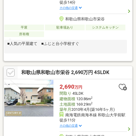
徒歩14分
その他の交通
和歌山県和歌山市栄谷
平屋
駐車場あり
システムキッチン
所有権
■人気の平屋建て ■ふじと台小学校すぐ
和歌山県和歌山市栄谷 2,690万円 4SLDK
2,690
万円
間取り
4SLDK
2
建物面積
120.86m
2
土地面積
169.29m
築年月
2010年4月(築16年5ヶ月)
南海電鉄南海本線 和歌山大学前駅
徒歩11分
その他の交通