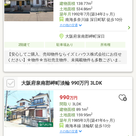
2
建物面積
138.77m
2
土地面積
534.86m
築年月
1992年7月(築34年2ヶ月)
南海多奈川線 深日町駅 徒歩10分
その他の交通
大阪府泉南郡岬町深日
2階建て
駐車場あり
所有権
【安心してご購入、売却物件ならイズミハウス株式会社にお任せ
ください】☆物件☆当社売主物件、未掲載物件も多数ございま
す。人口統計を基に、長期的にみても空室リスクの低いエリアに
特化しております。☆無料相談☆不動産投資をご検討されるにあ
たってお客様にどんなメリットがあるか、また、疑問点、ご不安
大阪府泉南郡岬町淡輪 990万円 3LDK
点などに対し丁寧にご説明致します。さらに、ご購入時のご資金
計画、ローン、節税対策についてもご説明致します。☆アフター
ケア☆ご購入後のアフターケアも当社にお任せ下さい。不動産全
990
万円
般に関わるご相談も当社スタッフが分かりやすくご説明、ご対応
間取り
3LDK
致します。◇まずはお気軽にお問い合わせ下さい◇
2
建物面積
89.1m
2
土地面積
159.95m
築年月
1985年3月(築41年6ヶ月)
南海本線 淡輪駅 徒歩13分
その他の交通