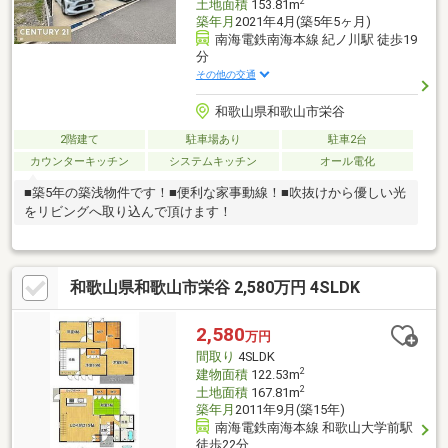
2
土地面積
153.81m
築年月
2021年4月(築5年5ヶ月)
南海電鉄南海本線 紀ノ川駅 徒歩19
分
その他の交通
和歌山県和歌山市栄谷
2階建て
駐車場あり
駐車2台
カウンターキッチン
システムキッチン
オール電化
■築5年の築浅物件です！■便利な家事動線！■吹抜けから優しい光
をリビングへ取り込んで頂けます！
和歌山県和歌山市栄谷 2,580万円 4SLDK
2,580
万円
間取り
4SLDK
2
建物面積
122.53m
2
土地面積
167.81m
築年月
2011年9月(築15年)
南海電鉄南海本線 和歌山大学前駅
徒歩22分