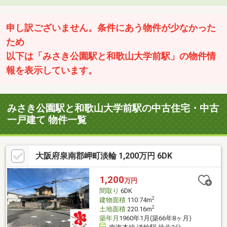
申し訳ございません。条件にあう物件が少なかった
ため
以下は「みさき公園駅と和歌山大学前駅」の物件情
報を表示しています。
みさき公園駅と和歌山大学前駅の中古住宅・中古
一戸建て 物件一覧
大阪府泉南郡岬町淡輪 1,200万円 6DK
1,200
万円
間取り
6DK
2
建物面積
110.74m
2
土地面積
220.16m
築年月
1960年1月(築66年8ヶ月)