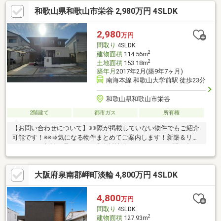
応・女性スタッフ対応も可能♪詳細資料のご請求・物件見学のご依
和歌山県和歌山市栄谷 2,980万円 4SLDK
頼はお気軽に「お電話」または「資料請求ボタン」からお問い合
わせください！【住宅ローン相談会開催中】初めてでご不安な
方、各借入限度額を知りたい方資金・支払い計画を立てたい方、
2,980
万円
住み替えをお考えの方無料相談受付中です♪お気軽にお電話くださ
間取り
4SLDK
い！
2
建物面積
114.56m
2
土地面積
153.18m
築年月
2017年2月(築9年7ヶ月)
南海本線 和歌山大学前駅 徒歩23分
和歌山県和歌山市栄谷
2階建て
都市ガス
所有権
【お問い合わせについて】※※際が掲載していない物件でもご紹介
可能です！※※⇒気になる物件まとめてご案内します！新築＆リフ
ォームのご相談も承ります！◎資料請求、メールでのお問い合わ
せは24時間受付中♪◎18時以降のご見学ご相談・オンライン対
応・女性スタッフ対応も可能♪詳細資料のご請求・物件見学のご依
大阪府泉南郡岬町淡輪 4,800万円 4SLDK
頼はお気軽に「お電話」または「資料請求ボタン」からお問い合
わせください！【住宅ローン相談会開催中】初めてでご不安な
方、各借入限度額を知りたい方資金・支払い計画を立てたい方、
4,800
万円
住み替えをお考えの方無料相談受付中です♪お気軽にお電話くださ
間取り
4SLDK
い！
2
建物面積
127.93m