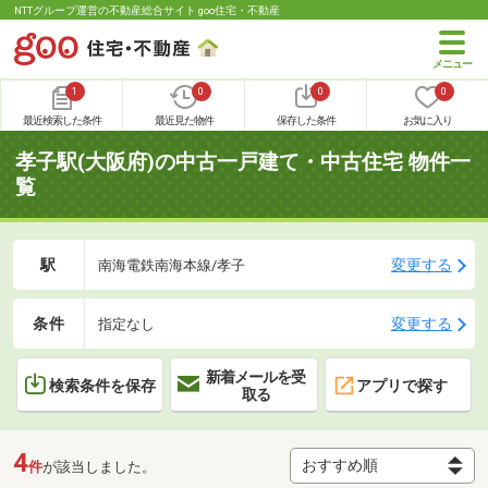
NTTグループ運営の不動産総合サイト goo住宅・不動産
1
0
0
0
最近検索した条件
最近見た物件
保存した条件
お気に入り
孝子駅(大阪府)の中古一戸建て・中古住宅 物件一
覧
駅
変更する
南海電鉄南海本線/孝子
条件
変更する
指定なし
新着メールを受
検索条件を保存
アプリで探す
取る
4
件
が該当しました。