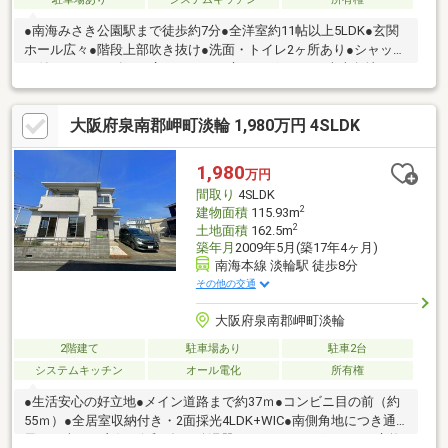
●南海みさき公園駅まで徒歩約7分●全洋室約11帖以上5LDK●玄関
ホール広々●階段上部吹き抜け●洗面・トイレ2ヶ所あり●シャッタ
ー付きガレージ有り●広々としたお庭がございます●南東角地につ
き通風・日当たり良好●郵便局まで徒歩約4分●コンビニまで徒歩
約7分
大阪府泉南郡岬町淡輪 1,980万円 4SLDK
1,980
万円
間取り
4SLDK
2
建物面積
115.93m
2
土地面積
162.5m
築年月
2009年5月(築17年4ヶ月)
南海本線 淡輪駅 徒歩8分
その他の交通
大阪府泉南郡岬町淡輪
2階建て
駐車場あり
駐車2台
システムキッチン
オール電化
所有権
●生活安心の好立地●メイン道路まで約37ｍ●コンビニ目の前（約
55ｍ）●全居室収納付き・2面採光4LDK+WIC●南側角地につき通
風・日当たり良好●令和5年頃給湯器・IHクッキングヒーター交換