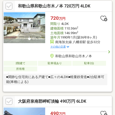
りと暮らしたい方は、ぜひ一度ご覧ください
和歌山県和歌山市木ノ本 720万円 4LDK
♪********************※令和8年度固定資産税：66965円/年※令和5
年、オール電化、キッチン、トイレ新調。令和8年7月、脱衣所床
壁張替え、ＬＤＫ壁張替え、階段壁張替え、玄関一部壁張替え、2
720
万円
Ｆ2部屋一部クロス張替え等 カーポート※前面道路約22平米、私
間取り
4LDK
道負担あり※オール電化住宅
2
建物面積
110.36m
2
土地面積
146.99m
築年月
1990年1月(築36年8ヶ月)
南海加太線 八幡前駅 徒歩32分
その他の交通
和歌山県和歌山市木ノ本
2階建て
駐車場あり
駐車2台
所有権
■閑静な住宅街にある戸建て■広々の4LDK■軽量鉄骨造■2台駐車可
能(車種による)
大阪府泉南郡岬町淡輪 490万円 6LDK
490
万円