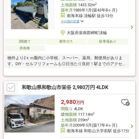
2
土地面積
1433.52m
築年月
1983年1月(築43年8ヶ月)
南海本線 淡輪駅 徒歩13分
その他の交通
大阪府泉南郡岬町淡輪
2階建て
都市ガス
駐車場あり
所有権
物件より2ｋｍ圏内に小学校、スーパー、薬局、郵便局がありま
す。DIY・セルフリフォームも◎日当たり良好！駅までのアクセス
◎
和歌山県和歌山市栄谷 2,980万円 4LDK
2,980
万円
間取り
4LDK
2
建物面積
117.14m
2
土地面積
259m
築年月
2009年5月(築17年4ヶ月)
南海本線 和歌山大学前駅 徒歩17分