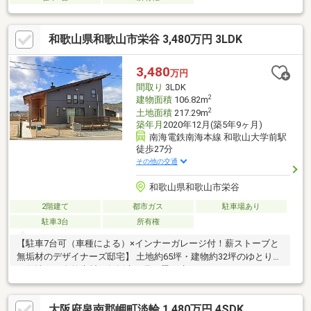
和歌山県和歌山市栄谷 3,480万円 3LDK
3,480
万円
間取り
3LDK
2
建物面積
106.82m
2
土地面積
217.29m
築年月
2020年12月(築5年9ヶ月)
南海電鉄南海本線 和歌山大学前駅
徒歩27分
その他の交通
和歌山県和歌山市栄谷
2階建て
都市ガス
駐車場あり
駐車3台
所有権
【駐車7台可（車種による）×インナーガレージ付！薪ストーブと
無垢材のデザイナーズ邸宅】 土地約65坪・建物約32坪のゆとりあ
る敷地に、自然素材の無垢床や見せ梁に癒やされるスタイリッシ
ュな家が登場。リビ
大阪府泉南郡岬町淡輪 1,480万円 4SDK