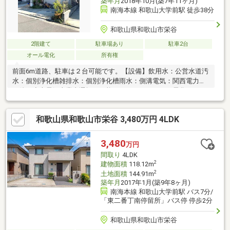
築年月
2018年10月(築7年11ヶ月)
南海本線 和歌山大学前駅 徒歩38分
和歌山県和歌山市栄谷
2階建て
駐車場あり
駐車2台
オール電化
所有権
前面6m道路、駐車は２台可能です。【設備】飲用水：公営水道汚
水：個別浄化槽雑排水：個別浄化槽雨水：側溝電気：関西電力
（他の小売電気事業者選択も可能です）ガス：オール電化のため
なし
和歌山県和歌山市栄谷 3,480万円 4LDK
3,480
万円
間取り
4LDK
2
建物面積
118.12m
2
土地面積
144.91m
築年月
2017年1月(築9年8ヶ月)
南海本線 和歌山大学前駅 バス7分/
「東二番丁南停留所」バス停 停歩2分
和歌山県和歌山市栄谷