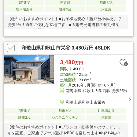
2階建て
南道路
都市ガス
駐車場あり
駐車2台
床暖房
【物件のおすすめポイント】■お子様も安心！藤戸台小学校まで
徒歩4分！通学に便利な立地です。■太陽光発電搭載の長期優良認
定住宅です！■外壁はパナソニックホームズオリジナルのタイル
貼りの施工につき、お手入れの手間を軽減します。■パナソニッ
クホームズ「CASART TERRA」採用、構造と設備仕様を備えた住
和歌山県和歌山市栄谷 3,480万円 4SLDK
宅です。■南向き、約18帖LDKに床暖房を設置。■WIC・SIC＋全居
室収納、パントリーや階段下収納も確保です。■対面式キッチン
のLDK一体空間、家族の様子を感じやすい設計です。■2台駐車可
3,480
万円
能【周辺環境】■イオンモール和歌山まで徒歩１８分■貴志中学校
間取り
4SLDK
まで徒歩３４分
2
建物面積
125.5m
2
土地面積
171.6m
築年月
2016年3月(築10年6ヶ月)
南海本線 和歌山大学前駅 徒歩25分
和歌山県和歌山市栄谷
2階建て
都市ガス
駐車場あり
駐車2台
システムキッチン
床暖房
【物件のおすすめポイント】■ブランコ・鉄棒付きのウッドデッ
キを設置。ご家族でプール遊びやBBQも楽しめます■約21.4帖の