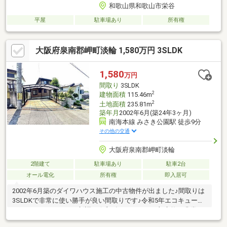
和歌山県和歌山市栄谷
平屋
駐車場あり
所有権
大阪府泉南郡岬町淡輪 1,580万円 3SLDK
1,580
万円
間取り
3SLDK
2
建物面積
115.46m
2
土地面積
235.81m
築年月
2002年6月(築24年3ヶ月)
南海本線 みさき公園駅 徒歩9分
その他の交通
大阪府泉南郡岬町淡輪
2階建て
駐車場あり
駐車2台
オール電化
所有権
即入居可
2002年6月築のダイワハウス施工の中古物件が出ました♪間取りは
3SLDKで非常に使い勝手が良い間取りです♪令和5年エコキュー
ト、キッチン、トイレ新調。令和8年7月クロス一部交換し非常に
綺麗な状態です♪2Fからは海も見えて癒されます。静かにゆった