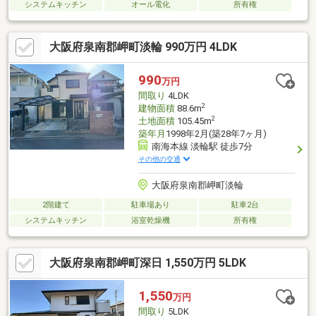
システムキッチン
オール電化
所有権
大阪府泉南郡岬町淡輪 990万円 4LDK
990
万円
間取り
4LDK
2
建物面積
88.6m
2
土地面積
105.45m
築年月
1998年2月(築28年7ヶ月)
南海本線 淡輪駅 徒歩7分
その他の交通
大阪府泉南郡岬町淡輪
2階建て
駐車場あり
駐車2台
システムキッチン
浴室乾燥機
所有権
大阪府泉南郡岬町深日 1,550万円 5LDK
1,550
万円
間取り
5LDK