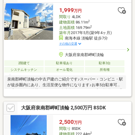
向きです。●カースペースが2台分設けられています。●第一種低
層住居専用地域内です。●周辺環境・和歌山市立藤戸台小学校：
1,999
万円
徒歩7分(約550m)・イオンスタイル和歌山：徒歩9分(約700m)
間取り
4LDK
2
建物面積
86.11m
2
土地面積
169.79m
築年月
2017年5月(築9年4ヶ月)
南海本線 淡輪駅 徒歩7分
その他の交通
大阪府泉南郡岬町淡輪
2階建て
駐車場あり
駐車3台
システムキッチン
オール電化
所有権
泉南郡岬町淡輪の中古戸建のご紹介です♪スーパー・コンビニ・駅
が徒歩圏内にあり、生活至便な物件になります♪お車5台駐車可能
な広々とした外構になります♪築浅物件なので、お家・設備に不具
合が無く、入居後すぐに使用可能となっております♪大変きれいに
ご使用されてます♪是非お問い合わせお待ちしております。***令
大阪府泉南郡岬町淡輪 2,500万円 8SDK
和8年度固定資産税額：88132円
2,500
万円
間取り
8SDK
2
建物面積
222.44m