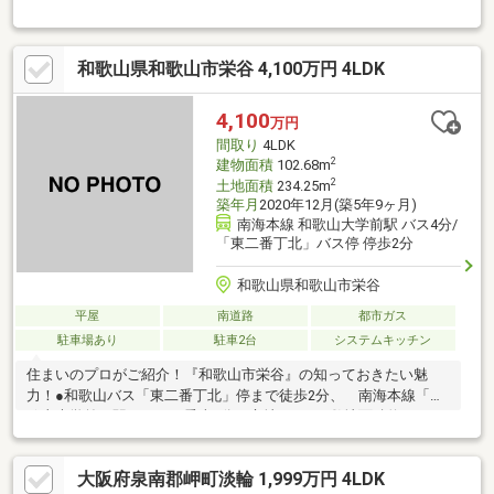
LDKには床暖房を備え、アイランドキッチンと回遊動線を採用し
た住まい■全居室収納に加え、WIC・SIC・独立納戸を備えた収納
豊富な間取り■アクセントクロスやトイレ内の洗面スペースな
和歌山県和歌山市栄谷 4,100万円 4LDK
ど、細部までこだわりが感じられる空間【周辺環境のおすすめポ
イント】■和歌山市立藤戸台小学校まで徒歩8分■イオンモール和
歌山まで徒歩18分
4,100
万円
間取り
4LDK
2
建物面積
102.68m
2
土地面積
234.25m
築年月
2020年12月(築5年9ヶ月)
南海本線 和歌山大学前駅 バス4分/
「東二番丁北」バス停 停歩2分
和歌山県和歌山市栄谷
平屋
南道路
都市ガス
駐車場あり
駐車2台
システムキッチン
住まいのプロがご紹介！『和歌山市栄谷』の知っておきたい魅
力！●和歌山バス「東二番丁北」停まで徒歩2分、 南海本線「和
歌山大学前」駅までバス乗車4分の立地です。●敷地面積約70.86
坪！●2020年12月築の「4LDK」。●LDKは、隣接する和室と一体
利用が可能です。●キッチンは、カウンター付きの対面式。●和
大阪府泉南郡岬町淡輪 1,999万円 4LDK
室・各洋室・ホールに、WICを含む収納スペース有。●テラスは南