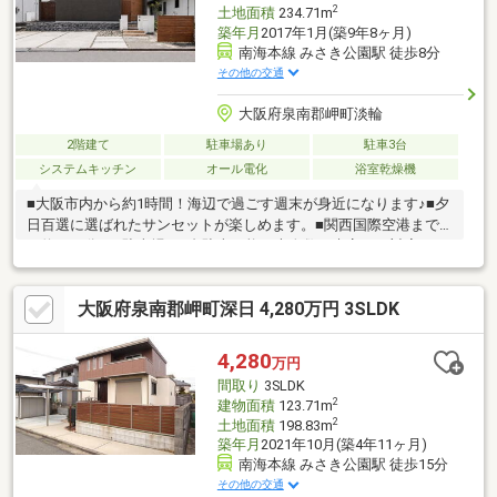
2
土地面積
234.71m
築年月
2017年1月(築9年8ヶ月)
南海本線 みさき公園駅 徒歩8分
その他の交通
大阪府泉南郡岬町淡輪
2階建て
駐車場あり
駐車3台
システムキッチン
オール電化
浴室乾燥機
■大阪市内から約1時間！海辺で過ごす週末が身近になります♪■夕
日百選に選ばれたサンセットが楽しめます。■関西国際空港まで
は約３５分！■駐車場は3台駐車可能！大人数の来客にも対応でき
ます。■プライバシーを守りながら、採光にもこだわったオーダ
ーメイド住宅。
大阪府泉南郡岬町深日 4,280万円 3SLDK
4,280
万円
間取り
3SLDK
2
建物面積
123.71m
2
土地面積
198.83m
築年月
2021年10月(築4年11ヶ月)
南海本線 みさき公園駅 徒歩15分
その他の交通