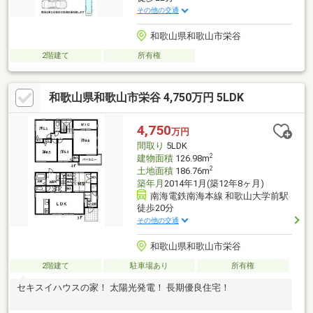
その他の交通
和歌山県和歌山市栄谷
2階建て
所有権
和歌山県和歌山市栄谷 4,750万円 5LDK
4,750
万円
間取り
5LDK
2
建物面積
126.98m
2
土地面積
186.76m
築年月
2014年1月(築12年8ヶ月)
南海電鉄南海本線 和歌山大学前駅
徒歩20分
その他の交通
和歌山県和歌山市栄谷
2階建て
駐車場あり
所有権
セキスイハウスの家！ 太陽光発電！ 長期優良住宅！