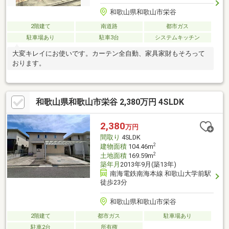
和歌山県和歌山市栄谷
2階建て
南道路
都市ガス
駐車場あり
駐車3台
システムキッチン
大変キレイにお使いです。カーテン全自動、家具家財もそろって
おります。
和歌山県和歌山市栄谷 2,380万円 4SLDK
2,380
万円
間取り
4SLDK
2
建物面積
104.46m
2
土地面積
169.59m
築年月
2013年9月(築13年)
南海電鉄南海本線 和歌山大学前駅
徒歩23分
和歌山県和歌山市栄谷
2階建て
都市ガス
駐車場あり
駐車2台
所有権