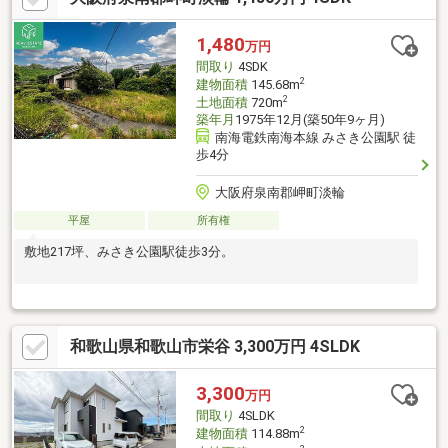
1,480
万円
間取り
4SDK
2
建物面積
145.68m
2
土地面積
720m
築年月
1975年12月(築50年9ヶ月)
南海電鉄南海本線 みさき公園駅 徒
歩4分
大阪府泉南郡岬町淡輪
平屋
所有権
敷地217坪、みさき公園駅徒歩3分。
和歌山県和歌山市栄谷 3,300万円 4SLDK
3,300
万円
間取り
4SLDK
2
建物面積
114.88m