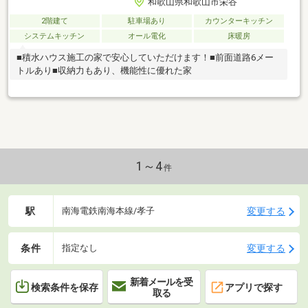
和歌山県和歌山市栄谷
2階建て
駐車場あり
カウンターキッチン
システムキッチン
オール電化
床暖房
■積水ハウス施工の家で安心していただけます！■前面道路6メー
トルあり■収納力もあり、機能性に優れた家
1～4
件
駅
変更する
南海電鉄南海本線/孝子
条件
変更する
指定なし
新着メールを受
検索条件を保存
アプリで探す
取る