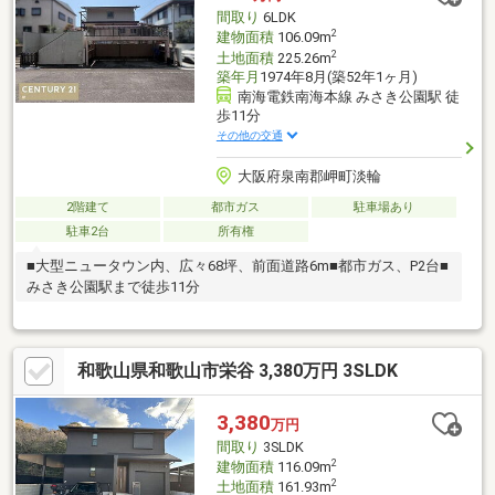
間取り
6LDK
2
建物面積
106.09m
2
土地面積
225.26m
築年月
1974年8月(築52年1ヶ月)
南海電鉄南海本線 みさき公園駅 徒
歩11分
その他の交通
大阪府泉南郡岬町淡輪
2階建て
都市ガス
駐車場あり
駐車2台
所有権
■大型ニュータウン内、広々68坪、前面道路6m■都市ガス、P2台■
みさき公園駅まで徒歩11分
和歌山県和歌山市栄谷 3,380万円 3SLDK
3,380
万円
間取り
3SLDK
2
建物面積
116.09m
2
土地面積
161.93m