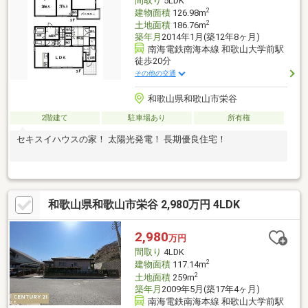
間取り
5LDK
い！
2
建物面積
126.98m
2
土地面積
186.76m
築年月
2014年1月(築12年8ヶ月)
南海電鉄南海本線 和歌山大学前駅
徒歩20分
その他の交通
和歌山県和歌山市栄谷
2階建て
駐車場あり
所有権
セキスイハウスの家！ 太陽光発電！ 長期優良住宅！
和歌山県和歌山市栄谷 2,980万円 4LDK
2,980
万円
間取り
4LDK
2
建物面積
117.14m
2
土地面積
259m
築年月
2009年5月(築17年4ヶ月)
南海電鉄南海本線 和歌山大学前駅