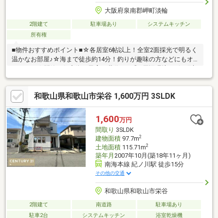
大阪府泉南郡岬町淡輪
2階建て
駐車場あり
システムキッチン
所有権
■物件おすすめポイント■☆各居室6帖以上！全室2面採光で明るく
温かなお部屋♪☆海まで徒歩約14分！釣りが趣味の方などにもオ
ススメ！☆閑静な住宅街！子育て世代にも◎■周辺環境■・岬町立
淡輪小学校まで徒歩13分（約1000ｍ）・岬町立岬中学校まで徒歩
約27分（約2100ｍ）・スーパーオークワ岬店まで徒歩約37分（約
和歌山県和歌山市栄谷 1,600万円 3SLDK
2900ｍ）・ローソンみさき公園前店まで徒歩14分（約1100ｍ）・
ウエルシア岬淡輪店まで徒歩約15分（約1200ｍ）
1,600
万円
間取り
3SLDK
2
建物面積
97.7m
2
土地面積
115.71m
築年月
2007年10月(築18年11ヶ月)
南海本線 紀ノ川駅 徒歩15分
その他の交通
和歌山県和歌山市栄谷
2階建て
南道路
駐車場あり
駐車2台
システムキッチン
浴室乾燥機