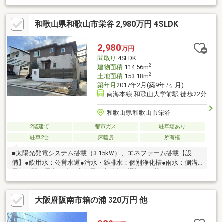
履歴有り●駐車スペース2台分●南海淡輪駅まで徒歩約8分●ドラッ
グセイムスまで徒歩約3分●紀陽銀行まで徒歩約4分●郵便局・淡輪
和歌山県和歌山市栄谷 2,980万円 4SLDK
小学校まで徒歩約10分
2,980
万円
間取り
4SLDK
2
建物面積
114.56m
2
土地面積
153.18m
築年月
2017年2月(築9年7ヶ月)
南海本線 和歌山大学前駅 徒歩22分
和歌山県和歌山市栄谷
2階建て
都市ガス
駐車場あり
駐車2台
床暖房
所有権
■太陽光発電システム搭載（3.15kW）、エネファーム搭載【設
備】●飲用水：公営水道●汚水・雑排水：個別浄化槽●雨水：側溝●
電気：関西電力（他の小売電気事業者の選択も可能です）●ガ
ス：都市ガス
大阪府阪南市箱の浦 320万円 他