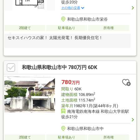
徒歩20分
その他の交通
和歌山県和歌山市栄谷
2階建て
駐車場あり
所有権
セキスイハウスの家！ 太陽光発電！ 長期優良住宅！
和歌山県和歌山市中 780万円 6DK
780
万円
間取り
6DK
2
建物面積
106.89m
2
土地面積
115.74m
築年月
1982年1月(築44年8ヶ月)
南海電鉄南海本線 和歌山大学前駅
徒歩21分
和歌山県和歌山市中
2階建て
駐車場あり
所有権