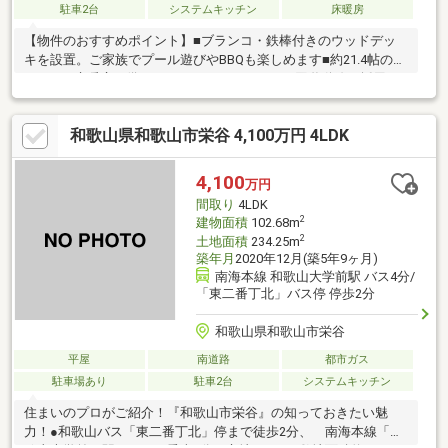
駐車2台
システムキッチン
床暖房
【物件のおすすめポイント】■ブランコ・鉄棒付きのウッドデッ
キを設置。ご家族でプール遊びやBBQも楽しめます■約21.4帖の
LDKには床暖房を備え、アイランドキッチンと回遊動線を採用し
た住まい■全居室収納に加え、WIC・SIC・独立納戸を備えた収納
豊富な間取り■アクセントクロスやトイレ内の洗面スペースな
和歌山県和歌山市栄谷 4,100万円 4LDK
ど、細部までこだわりが感じられる空間【周辺環境のおすすめポ
イント】■和歌山市立藤戸台小学校まで徒歩8分■イオンモール和
歌山まで徒歩18分
4,100
万円
間取り
4LDK
2
建物面積
102.68m
2
土地面積
234.25m
築年月
2020年12月(築5年9ヶ月)
南海本線 和歌山大学前駅 バス4分/
「東二番丁北」バス停 停歩2分
和歌山県和歌山市栄谷
平屋
南道路
都市ガス
駐車場あり
駐車2台
システムキッチン
住まいのプロがご紹介！『和歌山市栄谷』の知っておきたい魅
力！●和歌山バス「東二番丁北」停まで徒歩2分、 南海本線「和