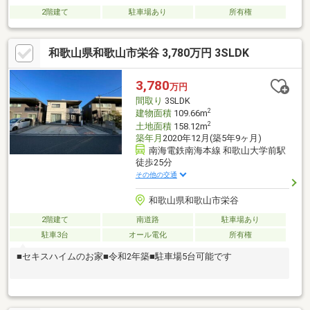
2階建て
駐車場あり
所有権
和歌山県和歌山市栄谷 3,780万円 3SLDK
3,780
万円
間取り
3SLDK
2
建物面積
109.66m
2
土地面積
158.12m
築年月
2020年12月(築5年9ヶ月)
南海電鉄南海本線 和歌山大学前駅
徒歩25分
その他の交通
和歌山県和歌山市栄谷
2階建て
南道路
駐車場あり
駐車3台
オール電化
所有権
■セキスハイムのお家■令和2年築■駐車場5台可能です