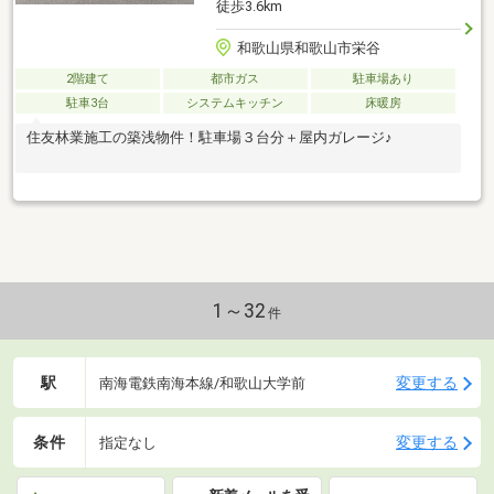
徒歩3.6km
和歌山県和歌山市栄谷
2階建て
都市ガス
駐車場あり
駐車3台
システムキッチン
床暖房
住友林業施工の築浅物件！駐車場３台分＋屋内ガレージ♪
1～32
件
駅
変更する
南海電鉄南海本線/和歌山大学前
条件
変更する
指定なし