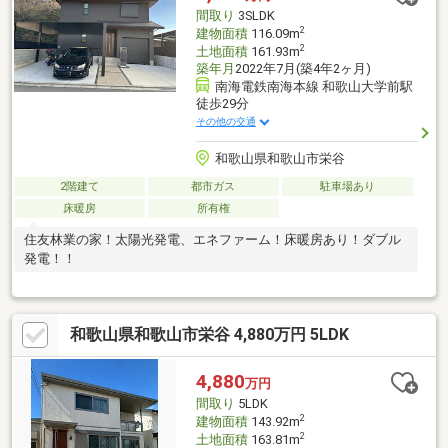
間取り
3SLDK
2
建物面積
116.09m
2
土地面積
161.93m
築年月
2022年7月(築4年2ヶ月)
南海電鉄南海本線 和歌山大学前駅
徒歩29分
その他の交通
和歌山県和歌山市栄谷
2階建て
都市ガス
駐車場あり
床暖房
所有権
住友林業の家！太陽光発電、エネファーム！床暖房あり！ダブル
発電！！
和歌山県和歌山市栄谷 4,880万円 5LDK
4,880
万円
間取り
5LDK
2
建物面積
143.92m
2
土地面積
163.81m