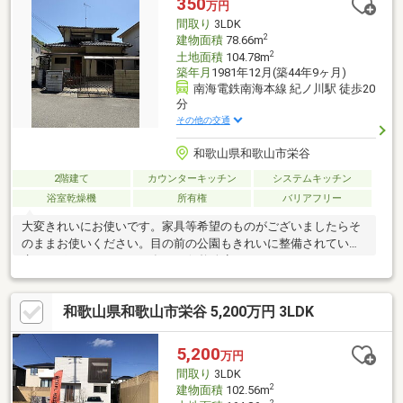
350
万円
間取り
3LDK
2
建物面積
78.66m
2
土地面積
104.78m
築年月
1981年12月(築44年9ヶ月)
南海電鉄南海本線 紀ノ川駅 徒歩20
分
その他の交通
和歌山県和歌山市栄谷
2階建て
カウンターキッチン
システムキッチン
浴室乾燥機
所有権
バリアフリー
大変きれいにお使いです。家具等希望のものがございましたらそ
のままお使いください。目の前の公園もきれいに整備されていて
癒しスポットです。2026年７月価格改定しました。
和歌山県和歌山市栄谷 5,200万円 3LDK
5,200
万円
間取り
3LDK
2
建物面積
102.56m