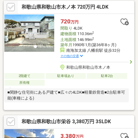
和歌山県和歌山市木ノ本 720万円 4LDK
720
万円
間取り
4LDK
2
建物面積
110.36m
2
土地面積
146.99m
築年月
1990年1月(築36年8ヶ月)
南海加太線 八幡前駅 徒歩32分
その他の交通
和歌山県和歌山市木ノ本
2階建て
駐車場あり
駐車2台
所有権
■閑静な住宅街にある戸建て■広々の4LDK■軽量鉄骨造■2台駐車可
能(車種による)
和歌山県和歌山市栄谷 3,380万円 3SLDK
3,380
万円