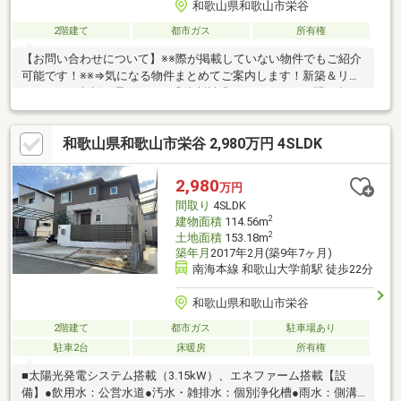
和歌山県和歌山市栄谷
2階建て
都市ガス
所有権
【お問い合わせについて】※※際が掲載していない物件でもご紹介
可能です！※※⇒気になる物件まとめてご案内します！新築＆リフ
ォームのご相談も承ります！◎資料請求、メールでのお問い合わ
せは24時間受付中♪◎18時以降のご見学ご相談・オンライン対
応・女性スタッフ対応も可能♪詳細資料のご請求・物件見学のご依
和歌山県和歌山市栄谷 2,980万円 4SLDK
頼はお気軽に「お電話」または「資料請求ボタン」からお問い合
わせください！【住宅ローン相談会開催中】初めてでご不安な
方、各借入限度額を知りたい方資金・支払い計画を立てたい方、
2,980
万円
住み替えをお考えの方無料相談受付中です♪お気軽にお電話くださ
間取り
4SLDK
い！
2
建物面積
114.56m
2
土地面積
153.18m
築年月
2017年2月(築9年7ヶ月)
南海本線 和歌山大学前駅 徒歩22分
和歌山県和歌山市栄谷
2階建て
都市ガス
駐車場あり
駐車2台
床暖房
所有権
■太陽光発電システム搭載（3.15kW）、エネファーム搭載【設
備】●飲用水：公営水道●汚水・雑排水：個別浄化槽●雨水：側溝●