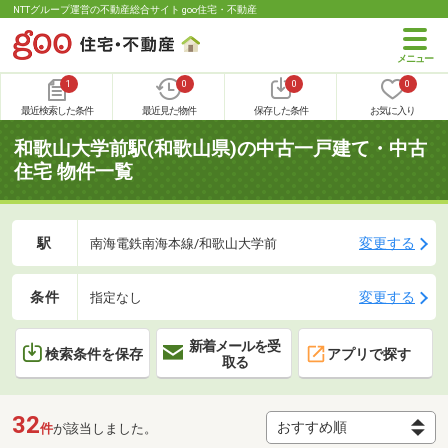
NTTグループ運営の不動産総合サイト goo住宅・不動産
1
0
0
0
最近検索した条件
最近見た物件
保存した条件
お気に入り
和歌山大学前駅(和歌山県)の中古一戸建て・中古
住宅 物件一覧
駅
変更する
南海電鉄南海本線/和歌山大学前
条件
変更する
指定なし
新着メールを受
検索条件を保存
アプリで探す
取る
32
件
が該当しました。