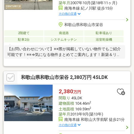
築年月
2007年10月(築18年11ヶ月)
南海本線 紀ノ川駅 徒歩15分
その他の交通
和歌山県和歌山市栄谷
2階建て
南道路
駐車場あり
駐車2台
システムキッチン
浴室乾燥機
【お問い合わせについて】※※際が掲載していない物件でもご紹介
可能です！※※⇒気になる物件まとめてご案内します！新築＆リフ
ォームのご相談も承ります！◎資料請求、メールでのお問い合わ
せは24時間受付中♪◎18時以降のご見学ご相談・オンライン対
応・女性スタッフ対応も可能♪詳細資料のご請求・物件見学のご依
和歌山県和歌山市栄谷 2,380万円 4SLDK
頼はお気軽に「お電話」または「資料請求ボタン」からお問い合
わせください！【住宅ローン相談会開催中】初めてでご不安な
方、各借入限度額を知りたい方資金・支払い計画を立てたい方、
2,380
万円
住み替えをお考えの方無料相談受付中です♪お気軽にお電話くださ
間取り
4SLDK
い！
2
建物面積
104.46m
2
土地面積
169.59m
築年月
2013年9月(築13年)
南海本線 和歌山大学前駅 徒歩21分
その他の交通