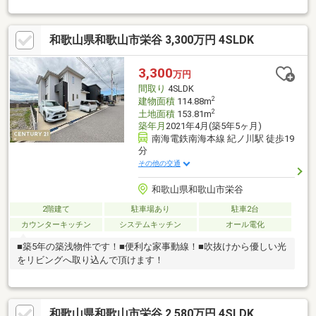
ュな家が登場。リビ
和歌山県和歌山市栄谷 3,300万円 4SLDK
3,300
万円
間取り
4SLDK
2
建物面積
114.88m
2
土地面積
153.81m
築年月
2021年4月(築5年5ヶ月)
南海電鉄南海本線 紀ノ川駅 徒歩19
分
その他の交通
和歌山県和歌山市栄谷
2階建て
駐車場あり
駐車2台
カウンターキッチン
システムキッチン
オール電化
■築5年の築浅物件です！■便利な家事動線！■吹抜けから優しい光
をリビングへ取り込んで頂けます！
和歌山県和歌山市栄谷 2,580万円 4SLDK