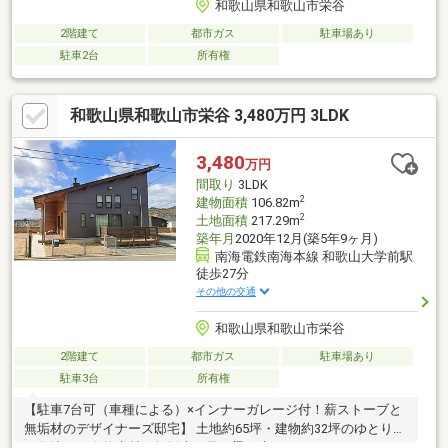
和歌山県和歌山市栄谷
2階建て
都市ガス
駐車場あり
駐車2台
所有権
和歌山県和歌山市栄谷 3,480万円 3LDK
3,480
万円
間取り
3LDK
2
建物面積
106.82m
2
土地面積
217.29m
築年月
2020年12月(築5年9ヶ月)
南海電鉄南海本線 和歌山大学前駅
徒歩27分
その他の交通
和歌山県和歌山市栄谷
2階建て
都市ガス
駐車場あり
駐車3台
所有権
【駐車7台可（車種による）×インナーガレージ付！薪ストーブと
無垢材のデザイナーズ邸宅】 土地約65坪・建物約32坪のゆとりあ
る敷地に、自然素材の無垢床や見せ梁に癒やされるスタイリッシ