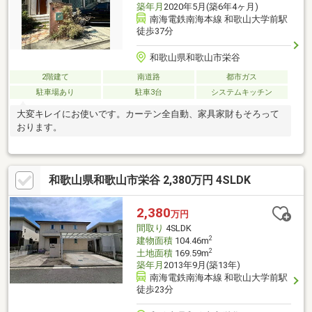
築年月
2020年5月(築6年4ヶ月)
南海電鉄南海本線 和歌山大学前駅
徒歩37分
和歌山県和歌山市栄谷
2階建て
南道路
都市ガス
駐車場あり
駐車3台
システムキッチン
大変キレイにお使いです。カーテン全自動、家具家財もそろって
おります。
和歌山県和歌山市栄谷 2,380万円 4SLDK
2,380
万円
間取り
4SLDK
2
建物面積
104.46m
2
土地面積
169.59m
築年月
2013年9月(築13年)
南海電鉄南海本線 和歌山大学前駅
徒歩23分