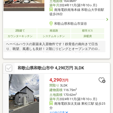
2
土地面積
164.86m
築年月
2024年11月(築1年10ヶ月)
南海電鉄南海本線 和歌山大学前駅
徒歩26分
和歌山県和歌山市栄谷
2階建て
南道路
都市ガス
カウンターキッチン
システムキッチン
床暖房
ヘーベルハウスの新築未入居物件です！鉄骨造の南向きで日当
り、眺望、風通しも良好！２階にリビングとオープンエアのロッ
ジがあり、プライベート空間を楽しめます！各部屋収納スペース
完備！エネファーム搭載！
和歌山県和歌山市中 4,290万円 3LDK
4,290
万円
間取り
3LDK
2
建物面積
116.75m
2
土地面積
170.62m
築年月
2024年11月(築1年10ヶ月)
南海電鉄加太支線 東松江駅 徒歩25
分
その他の交通