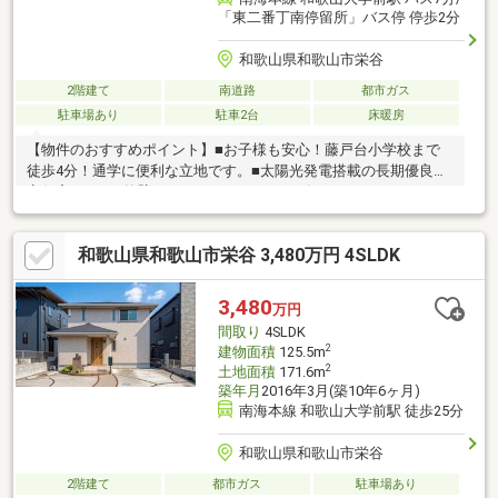
「東二番丁南停留所」バス停 停歩2分
和歌山県和歌山市栄谷
2階建て
南道路
都市ガス
駐車場あり
駐車2台
床暖房
【物件のおすすめポイント】■お子様も安心！藤戸台小学校まで
徒歩4分！通学に便利な立地です。■太陽光発電搭載の長期優良認
定住宅です！■外壁はパナソニックホームズオリジナルのタイル
貼りの施工につき、お手入れの手間を軽減します。■パナソニッ
クホームズ「CASART TERRA」採用、構造と設備仕様を備えた住
和歌山県和歌山市栄谷 3,480万円 4SLDK
宅です。■南向き、約18帖LDKに床暖房を設置。■WIC・SIC＋全居
室収納、パントリーや階段下収納も確保です。■対面式キッチン
のLDK一体空間、家族の様子を感じやすい設計です。■2台駐車可
3,480
万円
能【周辺環境】■イオンモール和歌山まで徒歩１８分■貴志中学校
間取り
4SLDK
まで徒歩３４分
2
建物面積
125.5m
2
土地面積
171.6m
築年月
2016年3月(築10年6ヶ月)
南海本線 和歌山大学前駅 徒歩25分
和歌山県和歌山市栄谷
2階建て
都市ガス
駐車場あり