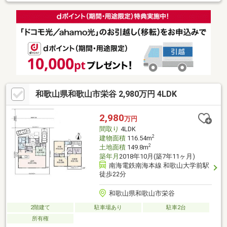
和歌山県和歌山市栄谷 2,980万円 4LDK
2,980
万円
間取り
4LDK
2
建物面積
116.54m
2
土地面積
149.8m
築年月
2018年10月(築7年11ヶ月)
南海電鉄南海本線 和歌山大学前駅
徒歩22分
和歌山県和歌山市栄谷
2階建て
駐車場あり
駐車2台
所有権