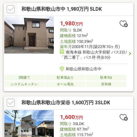
和歌山県和歌山市中 1,980万円 5LDK
1,980
万円
間取り
5LDK
2
建物面積
127m
2
土地面積
150.39m
築年月
2003年11月(築22年10ヶ月)
南海本線 和歌山大学前駅 バス2分/
「西二番丁」バス停 停歩3分
和歌山県和歌山市中
2階建て
駐車場あり
駐車3台
システムキッチン
オール電化
所有権
和歌山県和歌山市栄谷 1,600万円 3SLDK
1,600
万円
間取り
3SLDK
2
建物面積
97.7m
2
土地面積
115.71m