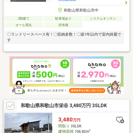
和歌山県和歌山市中
2階建て
駐車場あり
システムキッチン
オール電化
所有権
〇ランドリースペース有！〇収納多数！〇築1年以内で室内綺麗で
す
和歌山県和歌山市栄谷 3,480万円 3SLDK
3,480
万円
間取り
3SLDK
2
建物面積
106.82m