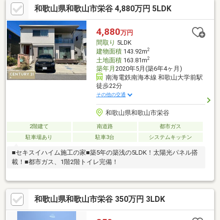
和歌山県和歌山市栄谷 4,880万円 5LDK
4,880
万円
間取り
5LDK
2
建物面積
143.92m
2
土地面積
163.81m
築年月
2020年5月(築6年4ヶ月)
南海電鉄南海本線 和歌山大学前駅
徒歩22分
その他の交通
和歌山県和歌山市栄谷
2階建て
南道路
都市ガス
駐車場あり
駐車3台
システムキッチン
■セキスイハイム施工の家■築5年の築浅の5LDK！太陽光パネル搭
載！■都市ガス、1階2階トイレ完備！
和歌山県和歌山市栄谷 350万円 3LDK