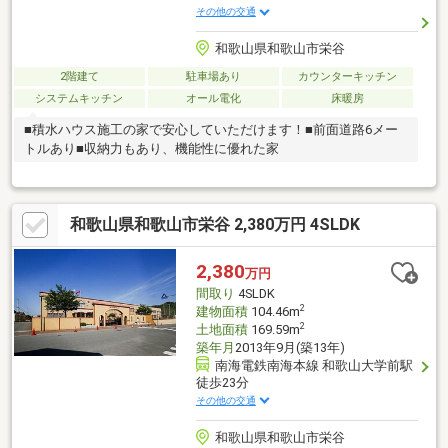
その他の交通
和歌山県和歌山市栄谷
2階建て
駐車場あり
カウンターキッチン
システムキッチン
オール電化
床暖房
■積水ハウス施工の家で安心していただけます！■前面道路6メー
トルあり■収納力もあり、機能性に優れた家
和歌山県和歌山市栄谷 2,380万円 4SLDK
2,380
万円
間取り
4SLDK
2
建物面積
104.46m
2
土地面積
169.59m
築年月
2013年9月(築13年)
南海電鉄南海本線 和歌山大学前駅
徒歩23分
その他の交通
和歌山県和歌山市栄谷