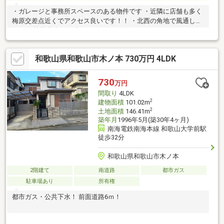
・ガレージと事務所スペースのある物件です ・近隣に店舗も多く
梅原交差点近くでアクセス良いです！！ ・北西の角地で風通し良
好！ ・前面道路は6ｍ幅！
和歌山県和歌山市木ノ本 730万円 4LDK
730
万円
間取り
4LDK
2
建物面積
101.02m
2
土地面積
146.41m
築年月
1996年5月(築30年4ヶ月)
南海電鉄南海本線 和歌山大学前駅
徒歩32分
和歌山県和歌山市木ノ本
2階建て
南道路
都市ガス
駐車場あり
所有権
都市ガス・公共下水！ 前面道路6ｍ！