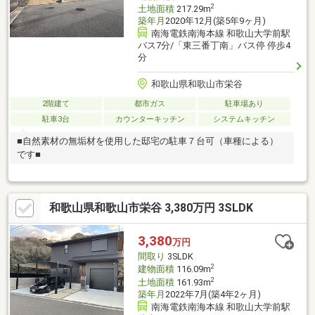
2
土地面積
217.29m
築年月
2020年12月(築5年9ヶ月)
南海電鉄南海本線 和歌山大学前駅
バス7分/「東三番丁南」バス停 停歩4
分
和歌山県和歌山市栄谷
2階建て
都市ガス
駐車場あり
駐車3台
カウンターキッチン
システムキッチン
■自然素材の無垢材を使用した邸宅の駐車７台可（車種による）
です■
和歌山県和歌山市栄谷 3,380万円 3SLDK
3,380
万円
間取り
3SLDK
2
建物面積
116.09m
2
土地面積
161.93m
築年月
2022年7月(築4年2ヶ月)
南海電鉄南海本線 和歌山大学前駅