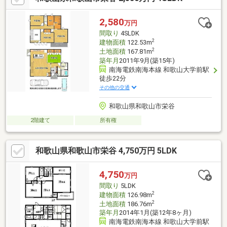
2,580
万円
間取り
4SLDK
2
建物面積
122.53m
2
土地面積
167.81m
築年月
2011年9月(築15年)
南海電鉄南海本線 和歌山大学前駅
徒歩22分
その他の交通
和歌山県和歌山市栄谷
2階建て
所有権
和歌山県和歌山市栄谷 4,750万円 5LDK
4,750
万円
間取り
5LDK
2
建物面積
126.98m
2
土地面積
186.76m
築年月
2014年1月(築12年8ヶ月)
南海電鉄南海本線 和歌山大学前駅