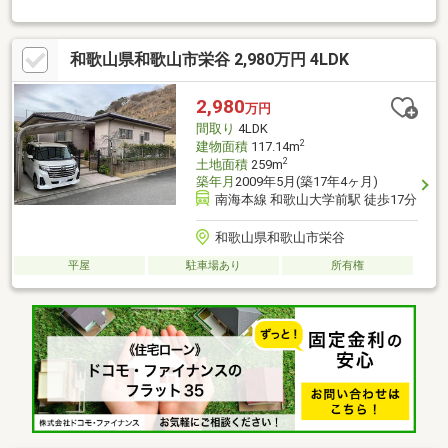
歌山大学前」駅までバス乗車4分の立地です。●敷地面積約70.86
坪！●2020年12月築の「4LDK」。●LDKは、隣接する和室と一体
利用が可能です。●キッチンは、カウンター付きの対面式。●和
和歌山県和歌山市栄谷 2,980万円 4LDK
室・各洋室・ホールに、WICを含む収納スペース有。●テラスは南
向きです。●カースペースが2台分設けられています。●第一種低
層住居専用地域内です。●周辺環境・和歌山市立藤戸台小学校：
2,980
万円
徒歩7分(約550m)・イオンスタイル和歌山：徒歩9分(約700m)
間取り
4LDK
2
建物面積
117.14m
2
土地面積
259m
築年月
2009年5月(築17年4ヶ月)
南海本線 和歌山大学前駅 徒歩17分
和歌山県和歌山市栄谷
平屋
駐車場あり
所有権