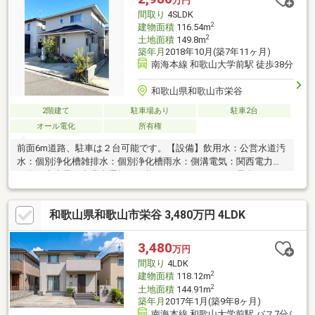
万円
住み替えをお考えの方無料相談受付中です♪お気軽にお電話くださ
間取り
4SLDK
い！
2
建物面積
116.54m
2
土地面積
149.8m
築年月
2018年10月(築7年11ヶ月)
南海本線 和歌山大学前駅 徒歩38分
和歌山県和歌山市栄谷
2階建て
駐車場あり
駐車2台
オール電化
所有権
前面6m道路、駐車は２台可能です。【設備】飲用水：公営水道汚
水：個別浄化槽雑排水：個別浄化槽雨水：側溝電気：関西電力
（他の小売電気事業者選択も可能です）ガス：オール電化のため
なし
和歌山県和歌山市栄谷 3,480万円 4LDK
3,480
万円
間取り
4LDK
2
建物面積
118.12m
2
土地面積
144.91m
築年月
2017年1月(築9年8ヶ月)
南海本線 和歌山大学前駅 バス7分/