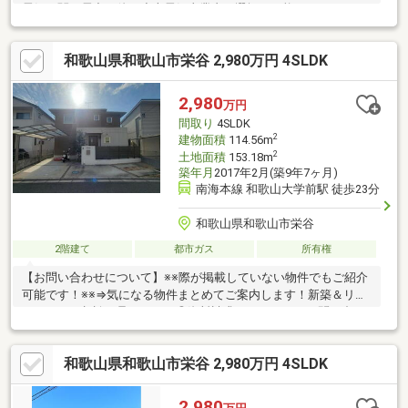
電気：関西電力（他の小売電気事業者の選択も可能です）●ガ
ス：都市ガス
和歌山県和歌山市栄谷 2,980万円 4SLDK
2,980
万円
間取り
4SLDK
2
建物面積
114.56m
2
土地面積
153.18m
築年月
2017年2月(築9年7ヶ月)
南海本線 和歌山大学前駅 徒歩23分
和歌山県和歌山市栄谷
2階建て
都市ガス
所有権
【お問い合わせについて】※※際が掲載していない物件でもご紹介
可能です！※※⇒気になる物件まとめてご案内します！新築＆リフ
ォームのご相談も承ります！◎資料請求、メールでのお問い合わ
せは24時間受付中♪◎18時以降のご見学ご相談・オンライン対
応・女性スタッフ対応も可能♪詳細資料のご請求・物件見学のご依
和歌山県和歌山市栄谷 2,980万円 4SLDK
頼はお気軽に「お電話」または「資料請求ボタン」からお問い合
わせください！【住宅ローン相談会開催中】初めてでご不安な
方、各借入限度額を知りたい方資金・支払い計画を立てたい方、
2,980