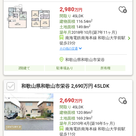
2,980
万円
間取り
4SLDK
2
建物面積
116.54m
2
土地面積
149.8m
築年月
2018年10月(築7年11ヶ月)
南海電鉄南海本線 和歌山大学前駅
徒歩23分
その他の交通
和歌山県和歌山市栄谷
2階建て
駐車場あり
所有権
和歌山県和歌山市栄谷 2,690万円 4SLDK
2,690
万円
間取り
4SLDK
2
建物面積
120.86m
2
土地面積
169.29m
築年月
2010年4月(築16年5ヶ月)
南海電鉄南海本線 和歌山大学前駅
徒歩11分