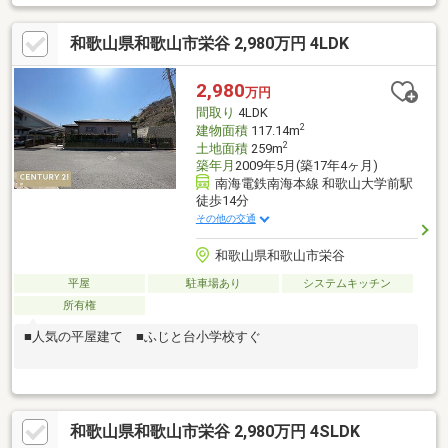
和歌山県和歌山市栄谷 2,980万円 4LDK
2,980
万円
間取り
4LDK
2
建物面積
117.14m
2
土地面積
259m
築年月
2009年5月(築17年4ヶ月)
南海電鉄南海本線 和歌山大学前駅
徒歩14分
その他の交通
和歌山県和歌山市栄谷
平屋
駐車場あり
システムキッチン
所有権
■人気の平屋建て ■ふじと台小学校すぐ
和歌山県和歌山市栄谷 2,980万円 4SLDK