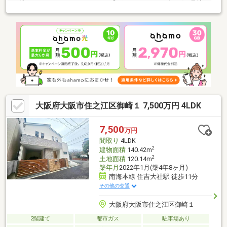
を備えたウォークインクロゼット◎ポイント３ リビングが見渡
せる対面式のキッチン◎ポイント４ 食洗機付のシステムキッチ
ン◇◆◇◆◇◆◇◆◇◆◇◆◇◆◇◆◇◆◇◆◇◆◇◆◇◆
～内覧予約受付中です！お気軽にお問い合わせ下さい♪ＴＥＬ：
06-4701-9608 （担当：鶴田）まで●経験豊富なスタッフがご提
案住宅ローンや保険、不動産に関する税金や法律、その他の手続
きの事など何でもお気軽にご相談下さい
大阪府大阪市住之江区御崎１ 7,500万円 4LDK
7,500
万円
間取り
4LDK
2
建物面積
140.42m
2
土地面積
120.14m
築年月
2022年1月(築4年8ヶ月)
南海本線 住吉大社駅 徒歩11分
その他の交通
大阪府大阪市住之江区御崎１
2階建て
都市ガス
駐車場あり