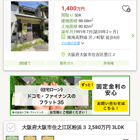
1,400
万円
間取り
5DK
2
建物面積
88.68m
2
土地面積
80.82m
築年月
1991年7月(築35年2ヶ月)
南海高野線 沢ノ町駅 徒歩6分
その他の交通
大阪府大阪市住吉区墨江２
2階建て
都市ガス
所有権
大阪府大阪市住之江区粉浜３ 2,580万円 3LDK