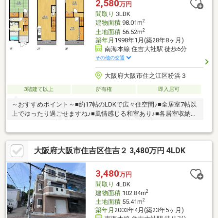
2,580
万円
間取り
3LDK
2
建物面積
98.01m
2
土地面積
56.52m
築年月
1998年1月(築28年8ヶ月)
南海本線 住吉大社駅 徒歩6分
その他の交通
大阪府大阪市住之江区粉浜３
3階建て以上
所有権
即入居可
～おすすめポイント～■約17帖のLDKで広々住空間♪■全居室7帖以
上でゆったり過ごせますね♪■風情感じる和室あり♪■各居室収納ス
ペースあり～周辺環境～・コンビニまで徒歩約2分・スーパーまで
徒歩約5分・銀行まで徒歩約5分・郵便局まで徒歩約6分粉浜小学
校まで徒歩約9分とお子様の通いやすい距離♪公園も近く、子育て
大阪府大阪市住吉区住吉２ 3,480万円 4LDK
世代の方にもおすすめ！その他、周辺には生活に便利な施設が充
実！ぜひ、一度ご覧になってみませんか♪ 住宅ローンや資金計画
などお気軽にご相談ください！ お気軽にお問合せください！
3,480
万円
間取り
4LDK
2
建物面積
102.84m
2
土地面積
55.41m
築年月
2003年4月(築23年5ヶ月)