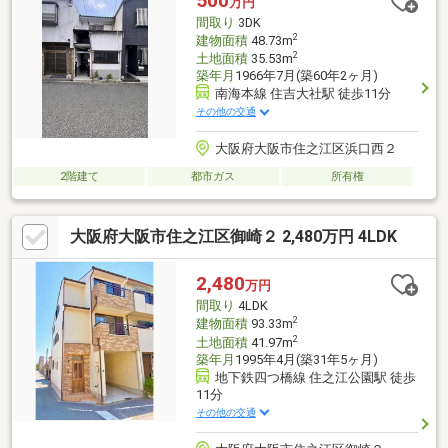
500
万円
間取り
3DK
2
建物面積
48.73m
2
土地面積
35.53m
築年月
1966年7月(築60年2ヶ月)
南海本線 住吉大社駅 徒歩11分
その他の交通
大阪府大阪市住之江区浜口西２
2階建て
都市ガス
所有権
大阪府大阪市住之江区御崎２ 2,480万円 4LDK
2,480
万円
間取り
4LDK
2
建物面積
93.33m
2
土地面積
41.97m
築年月
1995年4月(築31年5ヶ月)
地下鉄四つ橋線 住之江公園駅 徒歩
11分
その他の交通