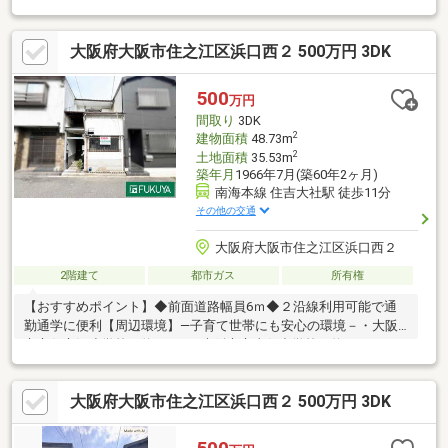
付■２面バルコニー■車庫部分に外部水栓あり■スーパー・商店街
に徒歩３分■食品館アプロ加賀屋店徒歩３分■住吉公園（テニス
大阪府大阪市住之江区浜口西２ 500万円 3DK
場、野球場、体育館、バーベキュー場等有）徒歩１１分■住之江
公園（テニス場、野球場、球技場、ドッグラン、プール等有）徒
歩１０分
500
万円
間取り
3DK
2
建物面積
48.73m
2
土地面積
35.53m
築年月
1966年7月(築60年2ヶ月)
南海本線 住吉大社駅 徒歩11分
その他の交通
大阪府大阪市住之江区浜口西２
2階建て
都市ガス
所有権
【おすすめポイント】◆前面道路幅員6ｍ◆２沿線利用可能で通
勤通学に便利【周辺環境】―子育て世帯にも安心の環境－・大阪
市立住之江小学校 約550ｍ・大阪市立真住中学校 約650ｍ―ち
ょっとしたお買い物に便利―・ライフ加賀屋店 約750ｍ・セブン
イレブン大阪浜口東3丁目店 約420ｍ・ファミリーマート浜口西
大阪府大阪市住之江区浜口西２ 500万円 3DK
一丁目店 約420ｍ・ウエルシア住之江東加賀屋店 約600ｍ・プ
ロマート住之江店 約450ｍ