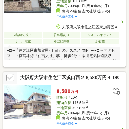
土地面積
108.63m
築年月
2008年3月(築18年6ヶ月)
南海本線 住吉大社駅 徒歩9分
その他の交通
大阪府大阪市住之江区東加賀屋４
3階建て以上
駐車場あり
システムキッチン
オール電化
浴室乾燥機
所有権
■□---「住之江区東加賀屋4丁目」のオススメPOINT---■□ ～アクセ
ス～ ・南海本線「住吉大社」駅 徒歩9分 ・阪堺電気軌道阪堺
線・上町線「住吉鳥居前」駅 徒歩11分 ・大阪シティバス 姫松
橋 徒歩3分 ～2026年4月リフォーム済～ 新調：システムキッチ
ン、洗面化粧台全室クロス貼替、LDKフローリング張替、畳表替
大阪府大阪市住之江区浜口西２ 8,580万円 4LDK
え etc □LDKは広々約20帖！□電動シャッター付駐車場□セキスイ
ハイム施工！オール電化□北東角住戸 □教育施設は徒歩8分圏内に
揃います・大阪市立住吉川小学校 徒歩7分(約520m) ・大阪市立
8,580
万円
真住中学校 徒歩8分(約640m)
間取り
4LDK
2
建物面積
136.54m
2
土地面積
392.82m
築年月
2004年8月(築22年1ヶ月)
南海本線 住吉大社駅 徒歩9分
その他の交通