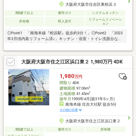
大阪府大阪市住吉区東粉浜３
3階建て以上
都市ガス
システムキッチン
リフォームリノベーシ
所有権
即入居可
ョン
◎Point1 「南海本線『粉浜駅』徒歩約3分！」◎Point2 「2023
年3月頃内装リフォーム済♪」キッチン・浴室・トイレ洗面台など
♪◎Point3 「住吉公園まで徒歩約8分」◎Point4 「周辺に生活
施設が充実」 住吉公園、スーパー、薬局、コンビニ、病院等充
実の地域で豊かな生活を。
大阪府大阪市住之江区浜口東２ 1,980万円 4DK
◇◆◇◆◇◆◇◆◇◆◇◆◇◆◇◆◇◆◇◆◇◆◇◆◇◆～
内覧予約受付中です！お気軽にお問い合わせ下さい♪ＴＥＬ：06-
4701-9608（担当：佐藤）まで ●是非一度内覧をお待ちしておりま
1,980
万円
す
間取り
4DK
2
建物面積
97.06m
2
土地面積
41.45m
築年月
1995年4月(築31年5ヶ月)
南海本線 住吉大社駅 徒歩5分
その他の交通
大阪府大阪市住之江区浜口東２
3階建て以上
都市ガス
所有権