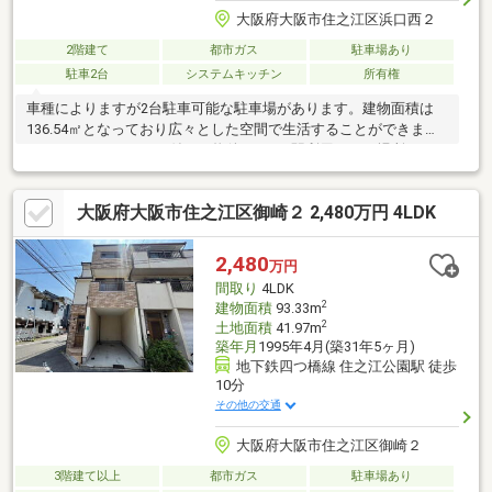
大阪府大阪市住之江区浜口西２
2階建て
都市ガス
駐車場あり
駐車2台
システムキッチン
所有権
車種によりますが2台駐車可能な駐車場があります。建物面積は
136.54㎡となっており広々とした空間で生活することができま
す。システムキッチン付きの物件です。2駅利用できる場所にある
ので利便性が高いです。快適な住環境が魅力的な戸建て物件で充
実した日々を過ごしませんか。9180万円のグレードの高い物件と
大阪府大阪市住之江区御崎２ 2,480万円 4LDK
なっており快適です。内装リフォーム済みなので、新しくなった
住まいで生活を始めることができます。
2,480
万円
間取り
4LDK
2
建物面積
93.33m
2
土地面積
41.97m
築年月
1995年4月(築31年5ヶ月)
地下鉄四つ橋線 住之江公園駅 徒歩
10分
その他の交通
大阪府大阪市住之江区御崎２
3階建て以上
都市ガス
駐車場あり