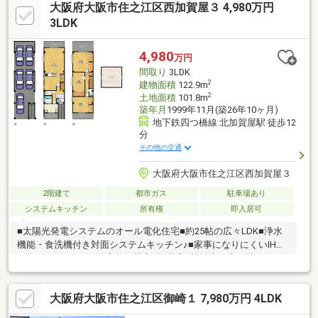
大阪府大阪市住之江区西加賀屋３ 4,980万円
料送迎可「購入するか分からないけど見るだけ見たい」「他社の
物件もまとめて見てみたい」等 ご購入をご検討中のお客様にとっ
3LDK
て、より良い条件でご購入頂く為に精一杯サポート致します不動
産の事なら何でもお気軽にご相談下さい！
4,980
万円
間取り
3LDK
2
建物面積
122.9m
2
土地面積
101.8m
築年月
1999年11月(築26年10ヶ月)
地下鉄四つ橋線 北加賀屋駅 徒歩12
分
その他の交通
大阪府大阪市住之江区西加賀屋３
2階建て
都市ガス
駐車場あり
システムキッチン
所有権
即入居可
■太陽光発電システムのオール電化住宅■約25帖の広々LDK■浄水
機能・食洗機付き対面システムキッチン♪■家事になりにくいIHク
ッキングヒーター■浴室乾燥機完備■居室7帖以上と広く開放的
ロフトもあり■2面バルコニーで通風も良好です！～リフォーム履
歴～・2022年3月 ソーラーパネル入替一部外壁塗装・2019年1
大阪府大阪市住之江区御崎１ 7,980万円 4LDK
月 システムキッチン新調～周辺環境～・スーパーまで徒歩約5
分・コンビニまで徒歩約5分・ドラッグストアまで徒歩約6分・郵