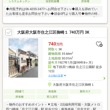
システムキッチン
浴室乾燥機
所有権
◆内覧予約は06-4255-3477へお問合せ下さい♪◆購入を諦めてい
たお客様も是非お問合せ下さい◆頭金0円より購入可◆物件の特
徴・令和4年1月建築の築浅戸建て！・角地につき陽当たり・通風
良好！・3WAYアクセス可◎・ウォークインクローゼットあり・人
気の対面式キッチン♪◆見るだけ大歓迎◆接客対応品質に自信が
大阪府大阪市住之江区御崎１ 740万円 3K
あり◆夜間早朝もお気軽にご連絡ください！◆無料送迎可「購入
するか分からないけど見るだけ見たい」「他社の物件もまとめて
見てみたい」等ご購入をご検討中のお客様にとって、より良い条
740
万円
件でご購入頂く為に精一杯サポート致します不動産の事なら何で
間取り
3K
もお気軽にご相談下さい！
2
建物面積
35.66m
2
土地面積
30.01m
築年月
1927年1月(築99年8ヶ月)
地下鉄四つ橋線 住之江公園駅 徒歩
12分
その他の交通
大阪府大阪市住之江区御崎１
2階建て
南道路
都市ガス
所有権
即入居可
－物件のおすすめポイント－▼立地・2沿線利用可能・大阪メトロ
四つ橋線「住之江公園」駅 徒歩12分・南海本線「住吉大社」駅 徒