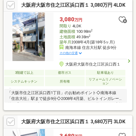
大阪府大阪市住之江区浜口西１ 3,080万円 4LDK
公園駅まで徒歩15分◇南海電鉄南海本線 住吉大社駅まで徒歩15
分
3,080
万円
間取り
4LDK
2
建物面積
100.98m
2
土地面積
49.38m
築年月
2008年4月(築18年5ヶ月)
南海本線 住吉大社駅 徒歩9分
その他の交通
大阪府大阪市住之江区浜口西１
3階建て以上
都市ガス
駐車場あり
リフォームリノベーシ
システムキッチン
所有権
ョン
「大阪市住之江区浜口西1丁目」のお勧めポイント◇南海本線
「住吉大社」駅まで徒歩9分◇2008年4月築、ビルトインガレージ
付き「4LDK」。◇LDKにはカウンターキッチンが備わり、ご家族
の会話が弾む空間になりそうです。◇2階と3階にバルコニーが備
わります。西向きのため夕方まで陽が入ります。◇LDKは2階にあ
大阪府大阪市住之江区浜口西１ 3,680万円 3LDK
るため、前面道路からの視線が気になりにくいです。◇各洋室と
和室に収納が備わり、住空間を広く使えそうです。◇食器洗乾燥
機、温水洗浄便座、モニター付きインターホンなど、快適に暮ら
3,680