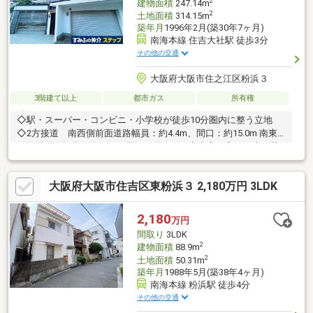
2
建物面積
247.14m
2
土地面積
314.15m
築年月
1996年2月(築30年7ヶ月)
南海本線 住吉大社駅 徒歩3分
その他の交通
大阪府大阪市住之江区粉浜３
3階建て以上
都市ガス
所有権
◇駅・スーパー・コンビニ・小学校が徒歩10分圏内に整う立地
◇2方接道 南西側前面道路幅員：約4.4m、間口：約15.0m 南東
側前面道路幅員：約2.4m、間口：約16.0m◇車高の高いお車も駐
車可能（車種による）◇室内大変丁寧にお使いです。◇こだわり
抜かれた空間が広がっております。
大阪府大阪市住吉区東粉浜３ 2,180万円 3LDK
2,180
万円
間取り
3LDK
2
建物面積
88.9m
2
土地面積
50.31m
築年月
1988年5月(築38年4ヶ月)
南海本線 粉浜駅 徒歩4分
その他の交通