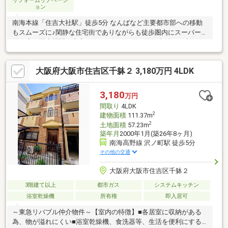
リフォームリノベーシ
ョン
南海本線「住吉大社駅」徒歩5分 なんばなど主要都市部への移動
もスムーズに♪閑静な住宅街でありながらも徒歩圏内にスーパー、
飲食店、医療機関が充実しており毎日の買い物や生活も便利に☆
由緒ある住吉大社や緑豊かな公園も身近にあり、穏やかに暮らせ
るロケーション！ビルトインガレージ付 ４LDK居室は独立性が高
大阪府大阪市住吉区千躰２ 3,180万円 4LDK
く、各部屋にクローゼットも完備！さらに季節ものや大型の荷物
をすっきりと片づけられる屋根裏収納も備わっています☆室内き
れいにお使いです。外壁・屋根の塗装、バルコニーの防水工事を
3,180
万円
完了させてからのお渡しとなります！
間取り
4LDK
2
建物面積
111.37m
2
土地面積
57.23m
築年月
2000年1月(築26年8ヶ月)
南海高野線 沢ノ町駅 徒歩5分
その他の交通
大阪府大阪市住吉区千躰２
3階建て以上
都市ガス
システムキッチン
浴室乾燥機
所有権
即入居可
～東急リバブル仲介物件～【室内の特徴】■各居室に収納がある
為、物が溢れにくい■浴室乾燥機、食洗器等、生活を便利にする