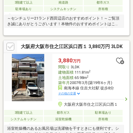
3階建て以上
南道路
都市ガス
駐車場あり
システムキッチン
所有権
～センチュリー21ランド西田辺店のおすすめポイント！～ご覧頂
き誠にありがとうございます！本物件のおすすめポイントはこち
ら！＜物件について＞■南向きのため陽当たり良好！■駐車1台可
能（車種による）■トイレ2ヵ所あり！＜立地＞■南海本線「住吉
大社」駅より徒歩約8分お気軽にお問い合わせください！＜センチ
大阪府大阪市住之江区浜口西１ 3,880万円 3LDK
ュリー21ランドについて＞●センチュリー21ランド西田辺店
は・・・ お客様のニーズに寄り添い、大切なお住まいのご購入
に最後まで伴走いたします！●リフォームのご相談も承っており
3,880
万円
ます。●不動産に関するお悩み等、なんでもお気軽にご相談くだ
間取り
3LDK
さいませ！
2
建物面積
111.81m
2
土地面積
65.98m
築年月
2007年3月(築19年6ヶ月)
南海本線 住吉大社駅 徒歩8分
その他の交通
大阪府大阪市住之江区浜口西１
3階建て以上
都市ガス
駐車場あり
システムキッチン
浴室乾燥機
所有権
浴室乾燥機のあるお風呂場は洗濯物を干すときにも便利です。シ