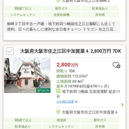
大阪府大阪市住之江区御崎２
3階建て以上
都市ガス
駐車場あり
システムキッチン
浴室乾燥機
所有権
御崎２丁目中古一戸建：地下鉄四つ橋線住之江公園駅にも近くて
便利。日々の暮らしに便利な全日食チェーン ドラゴン 住之江店
(スーパー)まで130mです。中古の戸建て物件は、経済的なメリッ
トが大きいのが特徴です。4LDKの物件は室内も広々としており、
開放感があります。動線を意識したデザインのシステムキッチン
大阪府大阪市住之江区中加賀屋４ 2,800万円 7DK
付きで作業能率が上がります。お湯を温め直せる追い焚き機能付
きです。93.33㎡の建物面積がある物件です。
2,800
万円
間取り
7DK
2
建物面積
172.67m
2
土地面積
69.4m
築年月
1979年8月(築47年1ヶ月)
地下鉄四つ橋線 北加賀屋駅 徒歩11
分
その他の交通
大阪府大阪市住之江区中加賀屋４
3階建て以上
南道路
都市ガス
駐車場あり
システムキッチン
所有権