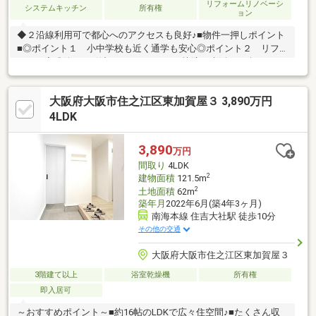
リフォームリノベーシ
システムキッチン
所有権
ョン
◆２沿線利用可で都心へのアクセスも良好♪■物件一押しポイント
■◎ポイント１ 小中学校も近く通学も安心◎ポイント２ リフ
ォーム完成後のお引渡しなので、すぐに快適な生活をお楽しみい
ただけます。◎ポイント３ 全居室に収納完備◎ポイント４ リ
ビングが見渡せる対面式のキッチン!
大阪府大阪市住之江区東加賀屋３ 3,890万円
◇◆◇◆◇◆◇◆◇◆◇◆◇◆◇◆◇◆◇◆◇◆◇◆◇◆～
内覧予約受付中です！お気軽にお問い合わせ下さい♪ＴＥＬ：06-
4LDK
4701-9608 （担当：鶴田）まで●経験豊富なスタッフがご提案住
宅ローンや保険、不動産に関する税金や法律、その他の手続きの
3,890
万円
事など何でもお気軽にご相談下さい。
間取り
4LDK
2
建物面積
121.5m
2
土地面積
62m
築年月
2022年6月(築4年3ヶ月)
南海本線 住吉大社駅 徒歩10分
その他の交通
大阪府大阪市住之江区東加賀屋３
3階建て以上
浴室乾燥機
所有権
即入居可
～おすすめポイント～■約16帖のLDKで広々住空間♪■たくさん収