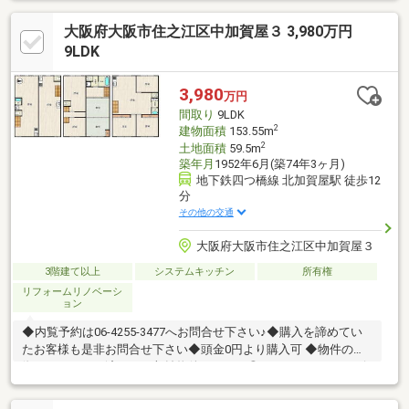
たってお客様にどんなメリットがあるか、また、疑問点、ご不安
大阪府大阪市住之江区中加賀屋３ 3,980万円
点などに対し丁寧にご説明致します。さらに、ご購入時のご資金
計画、ローン、節税対策についてもご説明致します。☆アフター
9LDK
ケア☆ご購入後のアフターケアも当社にお任せ下さい。不動産全
般に関わるご相談も当社スタッフが分かりやすくご説明、ご対応
3,980
万円
致します。◇まずはお気軽にお問い合わせ下さい◇
間取り
9LDK
2
建物面積
153.55m
2
土地面積
59.5m
築年月
1952年6月(築74年3ヶ月)
地下鉄四つ橋線 北加賀屋駅 徒歩12
分
その他の交通
大阪府大阪市住之江区中加賀屋３
3階建て以上
システムキッチン
所有権
リフォームリノベーシ
ョン
◆内覧予約は06-4255-3477へお問合せ下さい♪◆購入を諦めてい
たお客様も是非お問合せ下さい◆頭金0円より購入可 ◆物件の特
徴・リフォーム済み！・収益物件としても◎・スーパー・コンビ
ニ徒歩圏内！・北加賀谷駅徒歩12分◎◆見るだけ大歓迎◆接客対
応品質に自信があり◆夜間早朝もお気軽にご連絡ください！◆無