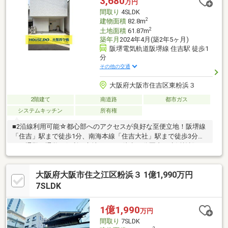
3,680
万円
間取り
4SLDK
2
建物面積
82.8m
2
土地面積
61.87m
築年月
2024年4月(築2年5ヶ月)
阪堺電気軌道阪堺線 住吉駅 徒歩1
分
その他の交通
大阪府大阪市住吉区東粉浜３
2階建て
南道路
都市ガス
システムキッチン
所有権
■2沿線利用可能☆都心部へのアクセスが良好な至便立地！阪堺線
「住吉」駅まで徒歩1分、南海本線「住吉大社」駅まで徒歩3分と
で、通勤・通学に便利な立地です。■徒歩10分圏内に生活施設が
揃う、暮らしやすい住環境♪日常のお買い物に便利なスーパーや、
活気ある粉浜商店街が身近に揃います。さらに、緑豊かな公園も
大阪府大阪市住之江区粉浜３ 1億1,990万円
近くにあり、子育てファミリー層に人気のエリアです◎■令和6年
4月築の築浅戸建て築浅で室内もきれいに使用されているため、気
7SLDK
持ちよく新生活をスタートできます☆カースペースも完備してお
り、愛車を敷地内に駐車可能です！■すっきり暮らせる豊富な収
1億1,990
万円
納スペース☆1階のウォークインクローゼッ…
間取り
7SLDK