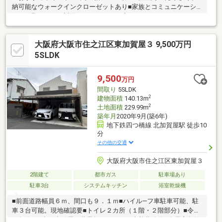
納可能なウォークインクローゼットあり■家族とコミュニケーシ
ョンが取りやすい対面キッチン■カップボードでキッチンまわり
もすっきり♪■戸建ならではの駐車スペースあり♪～周辺環境～・
スーパーまで徒歩約6分・コンビニまで徒歩約5分・銀行まで徒歩
大阪府大阪市住之江区東加賀屋３ 9,500万円
約7分住吉川小学校まで徒歩約8分とお子様の通いやすい距離♪公
園も近く、子育て世代の方にもおすすめ!!その他、周辺には生活に
5SLDK
便利な施設が充実！ぜひ、一度ご覧になってみませんか♪住宅ロー
ンや資金計画などお気軽にご相談ください！お気軽にお問合せく
9,500
万円
ださい！
間取り
5SLDK
2
建物面積
140.13m
2
土地面積
229.99m
築年月
2020年9月(築6年)
地下鉄四つ橋線 北加賀屋駅 徒歩10
分
その他の交通
大阪府大阪市住之江区東加賀屋３
2階建て
都市ガス
駐車場あり
駐車3台
システムキッチン
浴室乾燥機
■前面道路幅員６ｍ、間口も９．１ｍ■ハイル―フ車駐車可能、駐
車３台可能。現地確認要■トイレ２カ所（１階・２階部分）■令和
２年築。■太陽光発電（蓄電無し）により光熱費節約■全居室収納