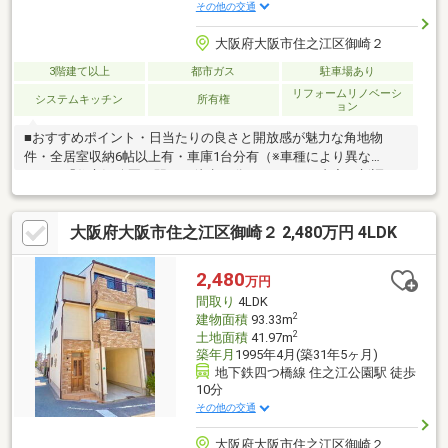
その他の交通
大阪府大阪市住之江区御崎２
3階建て以上
都市ガス
駐車場あり
リフォームリノベーシ
システムキッチン
所有権
ョン
■おすすめポイント・日当たりの良さと開放感が魅力な角地物
件・全居室収納6帖以上有・車庫1台分有（※車種により異な
る）・「住之江公園」駅まで徒歩10分■リフォーム内容・新調
ユニットバス、洗面台、洗濯パン、給湯器 モニター付きインタ
ーホン、ポスト、・貼替 全室クロス、フロアタイル、CF、一部
大阪府大阪市住之江区御崎２ 2,480万円 4LDK
網戸・室内一部塗り替え・ハウスクリーニング■周辺環境・ライ
フ加賀屋店まで約600ｍ・セブンイレブン大阪御崎1丁目店まで約
170ｍ・ツルハドラッグ住之江中加賀屋店まで約550ｍ・大阪市立
2,480
万円
住之江小学校まで約300ｍ※写真中の家具等の調度品は売買対象に
間取り
4LDK
含まれません。.
2
建物面積
93.33m
2
土地面積
41.97m
築年月
1995年4月(築31年5ヶ月)
地下鉄四つ橋線 住之江公園駅 徒歩
10分
その他の交通
大阪府大阪市住之江区御崎２