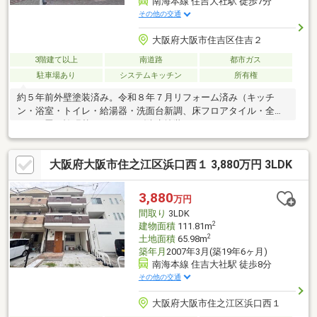
南海本線 住吉大社駅 徒歩7分
その他の交通
大阪府大阪市住吉区住吉２
3階建て以上
南道路
都市ガス
駐車場あり
システムキッチン
所有権
約５年前外壁塗装済み。令和８年７月リフォーム済み（キッチ
ン・浴室・トイレ・給湯器・洗面台新調、床フロアタイル・全ク
ロス・畳・襖張替え、ベランダ防水塗装、ハウスクリーニング一
式） 住吉大社まで徒歩２分。
大阪府大阪市住之江区浜口西１ 3,880万円 3LDK
3,880
万円
間取り
3LDK
2
建物面積
111.81m
2
土地面積
65.98m
築年月
2007年3月(築19年6ヶ月)
南海本線 住吉大社駅 徒歩8分
その他の交通
大阪府大阪市住之江区浜口西１