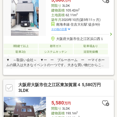
万円
せる設備有り。◇2022年10月室内リフォームしています。◇入居
間取り
3LDK
中のためご見学はご予約くださいませ。
2
建物面積
105.42m
2
土地面積
62.11m
築年月
2020年10月(築5年11ヶ月)
南海本線 住吉大社駅 徒歩9分
その他の交通
大阪府大阪市住之江区浜口西１
3階建て以上
都市ガス
駐車場あり
駐車2台
システムキッチン
浴室乾燥機
▼ ～取扱い会社～ ▼ー ー ブルーホーム ー ーマイホー
ムの購入は大きなイベントの一つです。大きな買い物だからこそ
不安がいっぱい。当店ブルーホームでは、お客様の不安が解消さ
れるまでトコトンお付き合いします。気になること、知りたいこ
とは全てお調べしお伝えさせて頂きます。何度でもお話をさせて
大阪府大阪市住之江区東加賀屋４ 5,580万円
頂きます。不動産や取引に精通したスタッフだからこそ見える点
をお伝えさせて頂きます。不安なまま購入を急ぎ失敗したく無い
3LDK
方は当社までお問合せ下さい。
5,580
万円
間取り
3LDK
2
建物面積
193.1m
2