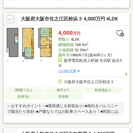
機能付き■2017年:1Fトイレ設備交換■2019年:屋根・外壁・防水塗
装■2020年:3Fトイレ・シャワートイレ設備交換■2022年:インナー
サッシ追加工事(ＬＤＫ・主寝室)■2023年:システムキッチン交
大阪府大阪市住之江区粉浜３ 4,000万円 4LDK
換、給湯器交換■物件周辺は街灯で夜間も明るく、人通りの多い
環境【ライフインフォメーション】■墨江小学校 370ｍ■墨江丘中
学校 640m■肉のハナマサ千躰店 220m■スギドラッグ南住吉店
4,000
万円
650m■物件の詳細は石川までお願いします。
間取り
4LDK
2
建物面積
168.5m
2
土地面積
92.59m
築年月
1986年7月(築40年2ヶ月)
阪堺電気軌道上町線 住吉駅 徒歩5
分
その他の交通
大阪府大阪市住之江区粉浜３
3階建て以上
都市ガス
駐車場あり
駐車3台
所有権
～おすすめポイント～■風情感じる和室あり♪■南向きバルコニー
で陽当たり良好♪■戸建ならではの駐車スペースあり！■和室には
収納可能な押入れあり■落ち着きのある閑静な住宅地～周辺環境
～・コンビニまで徒歩約4分・スーパーまで徒歩約5分・郵便局ま
で徒歩約8分・病院まで徒歩約6分粉浜小学校まで徒歩約5分とお