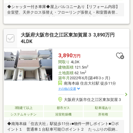
◆シャッター付き車庫◆屋上バルコニーあり【リフォーム内容】
全室壁、天井クロス張替え・フローリング張替え・和室畳表替
え・キッチン（2ヵ所）入替・トイレ（5ヵ所）入替・（屋上バル
コニー）防水工事・給湯器（2ヵ所）交換【ライフインフォメーシ
ョン】・ライフ加賀屋店 約50ｍ・大阪市立住吉川小学校 約
大阪府大阪市住之江区東加賀屋３ 3,890万円
220ｍ・大阪市立真住中学校 約290ｍ
4LDK
3,890
万円
間取り
4LDK
2
建物面積
121.5m
2
土地面積
62.1m
築年月
2022年6月(築4年3ヶ月)
南海本線 住吉大社駅 徒歩11分
その他の交通
大阪府大阪市住之江区東加賀屋３
3階建て以上
都市ガス
駐車場あり
システムキッチン
浴室乾燥機
所有権
◆南海本線「住吉大社」駅徒歩11分♪■物件一押しポイント■◎ポ
イント１ 普通車１台駐車可能◎ポイント２ たっぷりの収納力