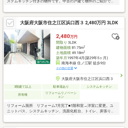
ステムキッチン付きの物件です。中古の戸建て物件のご紹介で
す。すぐに入居できるので、お待ちいただくことはありません。
南向きの物件です。スーパーも近いので、お買い物も楽々です
ね。3880万円と、魅力的な価格の物件で新生活を始めませんか。
大阪府大阪市住之江区浜口西３ 2,480万円 3LDK
2,480
万円
間取り
3LDK
2
建物面積
81.75m
2
土地面積
49.18m
築年月
1997年4月(築29年5ヶ月)
南海本線 住ノ江駅 徒歩9分
その他の交通
大阪府大阪市住之江区浜口西３
3階建て以上
駐車場あり
システムキッチン
リフォームリノベーシ
所有権
ョン
リフォーム箇所 リフォーム7月完了■1階和室→洋室に変更。ユ
ニットバス、システムキッチン、洗面化粧台、トイレ、床張り、
クロス貼替、建具新調、玄関ドア、洗濯パン、モニターインター
ホン、網戸新調、網戸張替、ハウスクリーニングアクセス◇南海
電鉄南海本線 住之江駅まで徒歩9分◇大阪市四つ橋線 住之江