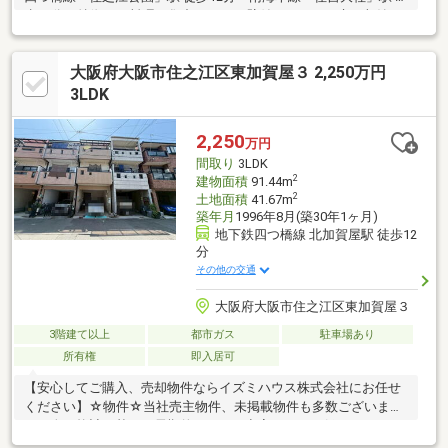
歩16分▼特徴・お料理に集中しやすい壁付キッチン、床下収納
有・キッチンに和室が隣接、引き戸を開放し一体利用も可能・2階
の洋室・和室に収納スペースを確保・トイレ・浴室・キッチンに
大阪府大阪市住之江区東加賀屋３ 2,250万円
は窓があり、自然換気が可能・洋室は南向きバルコニーに面する
設計・室内丁寧にお使いです※木造二階建(連棟式) 再建築にあた
3LDK
っては、隣接住戸との協議が必要です■ ご希望の住まい探しをお
手伝いします ━━━━━・・・物件の詳細・ご相談はお気軽にお
2,250
万円
問い合わせください。
間取り
3LDK
2
建物面積
91.44m
2
土地面積
41.67m
築年月
1996年8月(築30年1ヶ月)
地下鉄四つ橋線 北加賀屋駅 徒歩12
分
その他の交通
大阪府大阪市住之江区東加賀屋３
3階建て以上
都市ガス
駐車場あり
所有権
即入居可
【安心してご購入、売却物件ならイズミハウス株式会社にお任せ
ください】☆物件☆当社売主物件、未掲載物件も多数ございま
す。人口統計を基に、長期的にみても空室リスクの低いエリアに
特化しております。☆無料相談☆不動産投資をご検討されるにあ