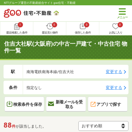
NTTグループ運営の不動産総合サイト goo住宅・不動産
1
0
0
0
最近検索した条件
最近見た物件
保存した条件
お気に入り
住吉大社駅(大阪府)の中古一戸建て・中古住宅 物
件一覧
駅
変更する
南海電鉄南海本線/住吉大社
条件
変更する
指定なし
新着メールを受
検索条件を保存
アプリで探す
取る
88
件
が該当しました。