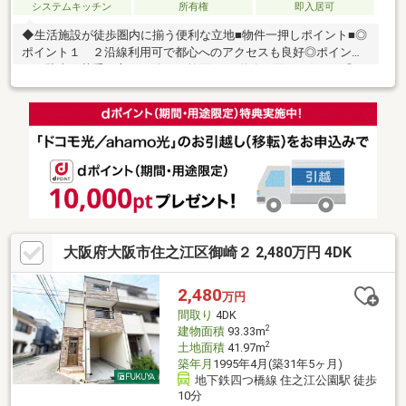
システムキッチン
所有権
即入居可
◆生活施設が徒歩圏内に揃う便利な立地■物件一押しポイント■◎
ポイント１ ２沿線利用可で都心へのアクセスも良好◎ポイント
２ 駐車が苦手な方にも嬉しい前面6.0ｍ道路に面した住まい◎ポ
イント３ 全居室６帖以上を確保した、ゆとりある間取り◎ポイ
ント４ 屋根裏収納ございます。収納スペースいかがでしょう
か。
◇◆◇◆◇◆◇◆◇◆◇◆◇◆◇◆◇◆◇◆◇◆◇◆◇◆～
内覧予約受付中です！お気軽にお問い合わせ下さい♪ＴＥＬ：06-
4701-9608 （担当：鶴田）まで●経験豊富なスタッフがご提案住
宅ローンや保険、不動産に関する税金や法律、その他の手続きの
事など何でもお気軽にご相談下さい
大阪府大阪市住之江区御崎２ 2,480万円 4DK
2,480
万円
間取り
4DK
2
建物面積
93.33m
2
土地面積
41.97m
築年月
1995年4月(築31年5ヶ月)
地下鉄四つ橋線 住之江公園駅 徒歩
10分