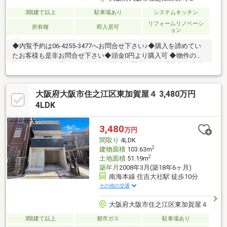
3階建て以上
駐車場あり
システムキッチン
リフォームリノベーシ
所有権
即入居可
ョン
◆内覧予約は06-4255-3477へお問合せ下さい♪◆購入を諦めてい
たお客様も是非お問合せ下さい◆頭金0円より購入可 ◆物件の特
徴・リフォーム済み！・角地！・駅徒歩圏内！・住環境良好◆見
るだけ大歓迎◆接客対応品質に自信があり◆夜間早朝もお気軽に
ご連絡ください！◆無料送迎可「購入するか分からないけど見る
大阪府大阪市住之江区東加賀屋４ 3,480万円
だけ見たい」「他社の物件もまとめて見てみたい」等 ご購入をご
検討中のお客様にとって、より良い条件でご購入頂く為に精一杯
4LDK
サポート致します不動産の事なら何でもお気軽にご相談下さい！
3,480
万円
間取り
4LDK
2
建物面積
103.63m
2
土地面積
51.19m
築年月
2008年3月(築18年6ヶ月)
南海本線 住吉大社駅 徒歩10分
その他の交通
大阪府大阪市住之江区東加賀屋４
3階建て以上
都市ガス
駐車場あり