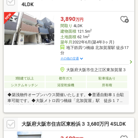
約6分とお子様の通いやすい距離♪公園も近く、子育て世代の方に
4LDK
もおすすめ！その他、周辺には生活に便利な施設が充実！住宅ロ
ーンなど資金計画などお気軽にご相談ください!!
3,890
万円
間取り
4LDK
2
建物面積
121.5m
2
土地面積
62.1m
築年月
2022年6月(築4年3ヶ月)
地下鉄四つ橋線 北加賀屋駅 徒歩17
分
その他の交通
大阪府大阪市住之江区東加賀屋３
3階建て以上
都市ガス
駐車場あり
システムキッチン
浴室乾燥機
所有権
◆築浅物件オープンハウス開催いたします。◆普通自動車１台駐
車可能です。◆大阪メトロ四つ橋線「北加賀屋」駅 徒歩１７分
◆食洗機・浴室乾燥機付きです。
大阪府大阪市住吉区東粉浜３ 3,680万円 4SLDK