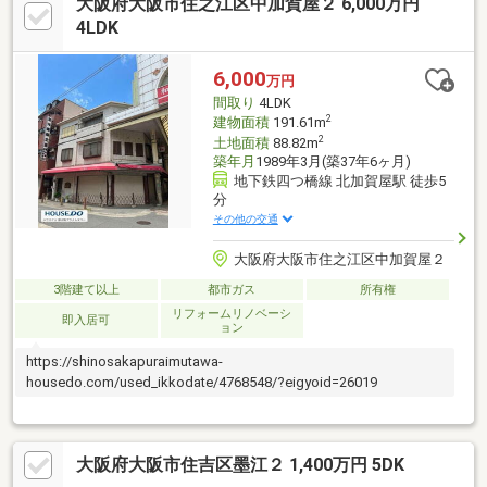
大阪府大阪市住之江区中加賀屋２ 6,000万円
子様の通いやすい距離♪公園も近く、子育て世代の方にもおすす
め！その他、周辺には生活に便利な施設が充実♪ぜひ、一度ご覧に
4LDK
なってみませんか♪住宅ローンや資金計画などお気軽にご相談くだ
さい！お気軽にお問合せください！
6,000
万円
間取り
4LDK
2
建物面積
191.61m
2
土地面積
88.82m
築年月
1989年3月(築37年6ヶ月)
地下鉄四つ橋線 北加賀屋駅 徒歩5
分
その他の交通
大阪府大阪市住之江区中加賀屋２
3階建て以上
都市ガス
所有権
リフォームリノベーシ
即入居可
ョン
https://shinosakapuraimutawa-
housedo.com/used_ikkodate/4768548/?eigyoid=26019
大阪府大阪市住吉区墨江２ 1,400万円 5DK