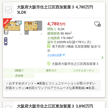
大阪府大阪市住之江区西加賀屋３ 4,780万円
3LDK
4,780
万円
間取り
3LDK
2
建物面積
86.46m
2
土地面積
176.38m
築年月
2009年4月(築17年5ヶ月)
地下鉄四つ橋線 北加賀屋駅 徒歩12
分
その他の交通
大阪府大阪市住之江区西加賀屋３
2階建て
都市ガス
システムキッチン
所有権
～おすすめポイント～■家族とコミュニケーションが取りやすい
対面キッチン♪■水回りワンフロアでスムーズな家事動線♪■各居室
収納スペース■さまざまな用途に使用可能な納戸あり♪■南向きバ
ルコニーで陽当り・風通し良好♪～周辺環境～・スーパーまで徒歩
約5分・コンビニまで徒歩約5分・ドラッグストアまで徒歩約6分
大阪府大阪市住之江区東加賀屋３ 3,890万円
スーパーも近くお買い物に便利な住環境！住吉川小学校まで徒歩