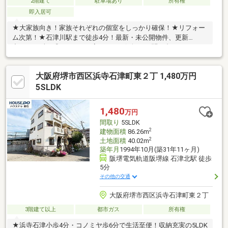
2階建て
駐車場あり
所有権
即入居可
★大家族向き！家族それぞれの個室をしっかり確保！★リフォー
ム次第！★石津川駅まで徒歩4分！最新・未公開物件、更新
中！ まずは『ハウスドゥ高石』へお気軽にお問い合わせくださ
い。
大阪府堺市西区浜寺石津町東２丁 1,480万円
5SLDK
1,480
万円
間取り
5SLDK
2
建物面積
86.26m
2
土地面積
40.02m
築年月
1994年10月(築31年11ヶ月)
阪堺電気軌道阪堺線 石津北駅 徒歩
5分
その他の交通
大阪府堺市西区浜寺石津町東２丁
3階建て以上
都市ガス
所有権
★浜寺石津小歩4分・コノミヤ歩6分で生活至便！収納充実の5LDK