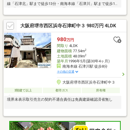
線「石津北」駅まで徒歩13分・南海本線「石津川」駅まで徒歩15
分■暮らしやすいワンフロア！平屋の住まい。シニア世代にもお
すすめ。■和室2部屋は、シーンにあわせて一体利用も可能。■暮
らしの楽しみが広がる、庭が備えられています。■ご内覧可能、
大阪府堺市西区浜寺石津町中３ 980万円 4LDK
即引渡可能物件です。是非周辺環境もあわせてご見学ください。
■自然と歴史を身近に感じられる住環境です。・ローソン浜寺石
津東三丁店 徒歩5分・コノミヤ浜寺石津店 徒歩6分・ライフ石
980
万円
津店 徒歩10分・コーナン堺店 徒歩10分・石津川公園 徒歩7
間取り
4LDK
分
2
建物面積
77.54m
2
土地面積
48.09m
築年月
1996年5月(築30年4ヶ月)
南海本線 石津川駅 徒歩8分
その他の交通
大阪府堺市西区浜寺石津町中３
3階建て以上
都市ガス
所有権
境界未表示取引売主の契約不適合責任は免責建築確認済省無し