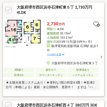
大阪府堺市西区浜寺石津町東５丁 2,730万円
4LDK
2,730
万円
間取り
4LDK
2
建物面積
93.15m
2
土地面積
101.27m
築年月
2015年12月(築10年9ヶ月)
阪堺電気軌道阪堺線 石津駅 徒歩7
分
その他の交通
大阪府堺市西区浜寺石津町東５丁
2階建て
都市ガス
駐車場あり
駐車2台
カウンターキッチン
システムキッチン
★太陽光発電システムあり！★便利な1階の和室4.5畳！★駐車2
台可（車種による）最新・未公開物件、更新中！ まずは『ハウ
スドゥ高石』へお気軽にお問い合わせください。
大阪府堺市西区浜寺石津町西４丁 380万円 3DK