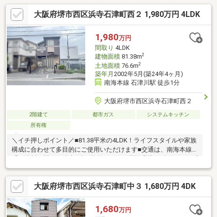
大阪府堺市西区浜寺石津町西２ 1,980万円 4LDK
1,980
万円
間取り
4LDK
2
建物面積
81.38m
2
土地面積
76.6m
築年月
2002年5月(築24年4ヶ月)
南海本線 石津川駅 徒歩1分
大阪府堺市西区浜寺石津町西２
2階建て
都市ガス
システムキッチン
所有権
＼イチ押しポイント／■81.38平米の4LDK！ライフスタイルや家族
構成に合わせて多目的にご使用いただけます■交通は、南海本線
「石津川」駅まで徒歩1分の物件です！＼周辺環境のピックアップ
／◆小学校…浜寺石津小学校まで約210ｍ◆中学校…浜寺中学校ま
で約2000ｍ◆ショッピング施設…イオンタウン諏訪の森まで約
大阪府堺市西区浜寺石津町中３ 1,680万円 4DK
1200ｍ◆コンビニ…ローソン浜寺石津西二丁店まで約160ｍ当物件
については、居住中の為見学日程を別途営業担当よりお電話で調
整させて頂くことがございます。＼ユースフルって／１．購入・
1,680
万円
売却・賃貸の安心オールサポート２．住宅ローン取扱い銀行と連