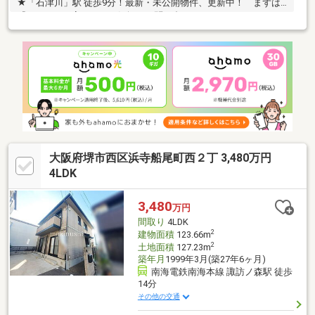
★「石津川」駅 徒歩9分！最新・未公開物件、更新中！ まずは
『ハウスドゥ高石』へお気軽にお問い合わせください。
大阪府堺市西区浜寺船尾町西２丁 3,480万円
4LDK
3,480
万円
間取り
4LDK
2
建物面積
123.66m
2
土地面積
127.23m
築年月
1999年3月(築27年6ヶ月)
南海電鉄南海本線 諏訪ノ森駅 徒歩
14分
その他の交通