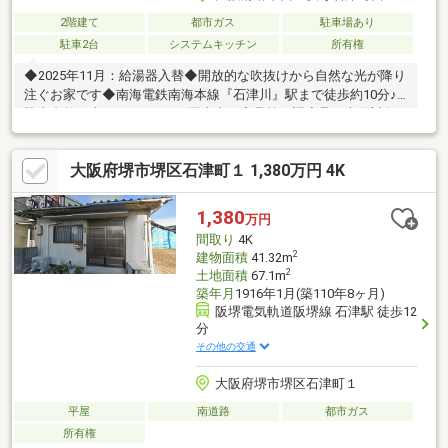
2階建て
都市ガス
駐車場あり
駐車2台
システムキッチン
所有権
◆2025年11月：給湯器入替◆開放的な吹抜けから自然な光が降り
注ぐお家です◆南海電鉄南海本線『石津川』駅まで徒歩約10分♪※
駐車台数は車種によります※写真中の家具等の調度品は売買対象
に含まれません【周辺環境】●堺市立浜寺小学校まで約1000ｍ●堺
市立浜寺南中学校まで約2600ｍ●セブン-イレブン 堺浜寺諏訪森町
大阪府堺市堺区石津町１ 1,380万円 4K
店まで約600ｍ●ウエルシア堺諏訪ノ森店まで約650ｍ●イオンタウ
ン諏訪の森店まで約750ｍ●サンディ 諏訪ノ森店まで約1000ｍ●堺
浜寺石津郵便局まで約800ｍご内覧ご希望の際は、お気軽にお問
1,380
万円
い合わせください。
間取り
4K
2
建物面積
41.32m
2
土地面積
67.1m
築年月
1916年1月(築110年8ヶ月)
阪堺電気軌道阪堺線 石津駅 徒歩12
分
その他の交通
大阪府堺市堺区石津町１
平屋
南道路
都市ガス
所有権