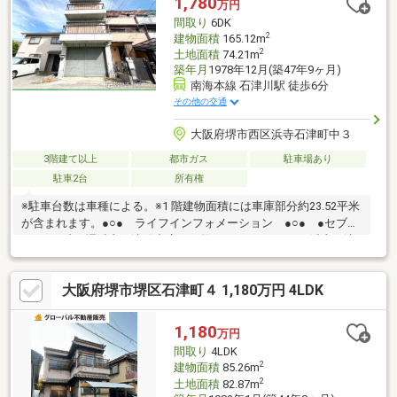
1,780
万円
間取り
6DK
2
建物面積
165.12m
2
土地面積
74.21m
築年月
1978年12月(築47年9ヶ月)
南海本線 石津川駅 徒歩6分
その他の交通
大阪府堺市西区浜寺石津町中３
3階建て以上
都市ガス
駐車場あり
駐車2台
所有権
※駐車台数は車種による。※1 階建物面積には車庫部分約23.52平米
が含まれます。●○● ライフインフォメーション ●○● ●セブ
ン-イレブン 堺浜寺石津町中店まで約300ｍ ●コノミヤ 浜寺石津
店まで約500ｍ*----*----*----*----*----*----*----*----*----*----*----*----*御内
覧ご希望の際は、お気軽にお問い合わせ下さい。
大阪府堺市堺区石津町４ 1,180万円 4LDK
1,180
万円
間取り
4LDK
2
建物面積
85.26m
2
土地面積
82.87m