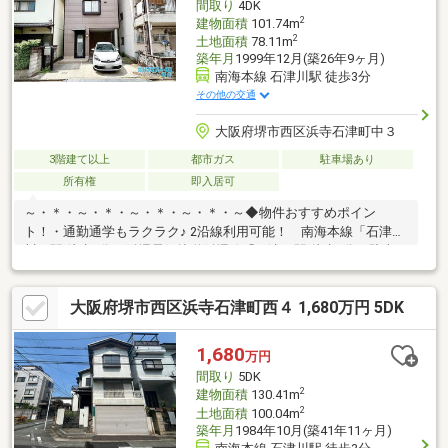
間取り
4DK
携多数で低金利の比較可能
2
建物面積
101.74m
2
土地面積
78.11m
築年月
1999年12月(築26年9ヶ月)
南海本線 石津川駅 徒歩3分
その他の交通
大阪府堺市西区浜寺石津町中３
3階建て以上
都市ガス
駐車場あり
所有権
即入居可
～・＊・～・＊・～・＊・～・＊・～◆物件おすすめポイン
ト！・通勤通学もラクラク♪ 2沿線利用可能！ 南海本線「石津
川」駅 徒歩3分 阪堺電気軌道阪堺線「石津」駅 徒歩7分・駐車ス
ペースが1台分ございます！ 来客の際も大変便利です。・北東向
き/前面道路約3ｍ・ゆとりある部屋数の4DK！≪周辺環境≫・浜
大阪府堺市西区浜寺石津町西４ 1,680万円 5DK
寺石津小学校…徒歩4分・浜寺中学校…徒歩22分・コノミヤ…徒歩7
分・ローソン…徒歩4分ハウスフリーダムは【東証スタンダード上
場企業】です。「見るだけ・聞くだけ」OK！不動産購入や住宅ロ
1,680
万円
ーンなどお気軽にご相談くださ
間取り
5DK
2
建物面積
130.41m
2
土地面積
100.04m
築年月
1984年10月(築41年11ヶ月)