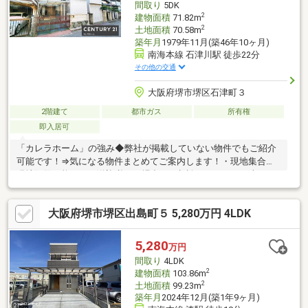
間取り
5DK
2
建物面積
71.82m
2
土地面積
70.58m
築年月
1979年11月(築46年10ヶ月)
南海本線 石津川駅 徒歩22分
その他の交通
大阪府堺市堺区石津町３
2階建て
都市ガス
所有権
即入居可
「カレラホーム」の強み◆弊社が掲載していない物件でもご紹介
可能です！⇒気になる物件まとめてご案内します！・現地集合、
現地解散可能です！送迎必要な場合はご相談ください。・当日の
ご予約もお気軽にご相談ください。◆弊社グループ会社にて、注
文建築も可能です。ご予算に合わせてご提案いたします♪ ◆お客
大阪府堺市堺区出島町５ 5,280万円 4LDK
様のご都合に合わせてご案内『ローン相談だけ』『お家の中だけ
見てみたい』などご要望にお応えいたします！堺市を中心に南大
阪でのおうち探しはカレラホームにお任せください！
5,280
万円
間取り
4LDK
2
建物面積
103.86m
2
土地面積
99.23m
築年月
2024年12月(築1年9ヶ月)