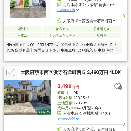
南海本線 諏訪ノ森駅 徒歩10分
その他の交通
大阪府堺市西区浜寺石津町西５
2階建て
都市ガス
駐車場あり
駐車2台
システムキッチン
所有権
◆内覧予約は06-4255-3477へお問合せ下さい♪◆購入を諦めてい
たお客様も是非お問合せ下さい◆頭金0円より購入可 ◆物件の特
徴・前面道路が広く駐車スムーズ♪・食洗機付システムキッチン・
ゆったり過ごせる約17帖の広々LDK・2沿線利用可・全居室収納あ
り・駐車2台可◆見るだけ大歓迎◆接客対応品質に自信があり◆
大阪府堺市西区浜寺石津町西５ 2,490万円 4LDK
夜間早朝もお気軽にご連絡ください！◆無料送迎可「購入するか
分からないけど見るだけ見たい」「他社の物件もまとめて見てみ
たい」等 ご購入をご検討中のお客様にとって、より良い条件でご
2,490
万円
購入頂く為に精一杯サポート致します不動産の事なら何でもお気
間取り
4LDK
軽にご相談下さい！
2
建物面積
108.85m
2
土地面積
120.98m
築年月
2006年9月(築20年)
南海本線 石津川駅 徒歩10分
その他の交通
大阪府堺市西区浜寺石津町西５