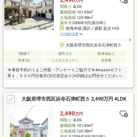
万円
ンディ諏訪ノ森店 徒歩9分・浜寺東小学校 徒歩4分・浜寺船尾
間取り
4LDK
第3公園 徒歩1分
2
建物面積
101.85m
2
土地面積
120.98m
築年月
2006年9月(築20年)
南海本線 諏訪ノ森駅 徒歩10分
その他の交通
大阪府堺市西区浜寺石津町西５
2階建て
都市ガス
駐車場あり
駐車2台
システムキッチン
所有権
☆事前予約のうえご内覧・アンケートご協力で☆Amazonギフト
券１，０００円分進呈(当社規定あり)※詳細はお問合せください♪
株式会社シンエイは上場会社グループとして、お客様により良い
サービスをご提供いたします♪下記ご相談はお気軽にお電話、資料
請求、見学予約をクリック♪●一緒に物件を探してほしい！●掲載
大阪府堺市西区浜寺石津町西５ 2,490万円 4LDK
物件が気になる！●他掲載の物件をまとめて内覧したい！●諸費用
がいくらかかる？●住宅ローンって？●住み替えの場合は？●購
入・売却の流れは？●税金って必要？●リフォームについて●アフ
2,490
万円
ターサービスについてなど、あらゆる悩みを解決いたします♪
間取り
4LDK
2
建物面積
101.85m
2
土地面積
120.98m
築年月
2006年9月(築20年)