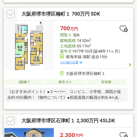
大阪府堺市堺区楠町１ 700万円 5DK
700
万円
間取り
5DK
2
建物面積
74.52m
2
土地面積
65.17m
築年月
1977年10月(築48年11ヶ月)
南海本線 湊駅 徒歩15分
その他の交通
大阪府堺市堺区楠町１
2階建て
都市ガス
所有権
《おすすめポイント》●スーパー、コンビニ、小学校、病院が徒
歩約10分圏内！《物件について》●前面道路の幅員が約6.4ｍあり
開放感がたっぷりございます●バルコニーが3か所あり、お洗濯物
がたくさん干せます！《周辺について》●新湊小学校 徒歩約4分
●大浜中学校 徒歩約22分●近商ストア東湊店 自転車で約1分●ロ
大阪府堺市堺区石津町１ 2,300万円 4SLDK
ーソン堺昭和通4丁店 自転車で約2分【お客様へ】当社では諸事
情によりインターネットに掲載されていない物件も多数取り扱っ
ておりますお気軽にお問い合わせくださいませローンのご相談、
2,300
万円