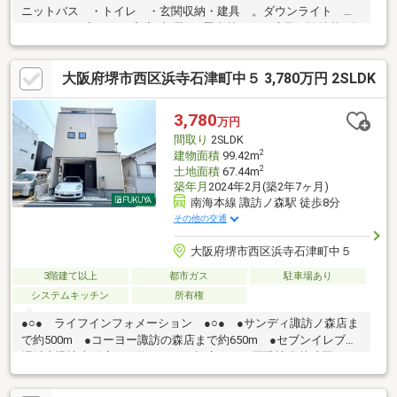
ニットバス ・トイレ ・玄関収納・建具 。ダウンライト ・
コンセントプレート■和室3部屋■・畳表替え ・障子、襖貼替■全
室クロス貼替■全室フローリング上貼り（階段除く）■間取変更
（５LDK→６LDK）～おすすめポイント～◆土地面積110.64㎡
大阪府堺市西区浜寺石津町中５ 3,780万円 2SLDK
（約33.46坪）◆建物面積160.23㎡（約48.46坪） 1階54.81㎡ 2
階54.81㎡ 3階50.61㎡◆平成10年5月建築◆ダイワハウス施工の
中古戸建て◆阪堺線「東湊」駅まで徒歩8分
3,780
万円
間取り
2SLDK
2
建物面積
99.42m
2
土地面積
67.44m
築年月
2024年2月(築2年7ヶ月)
南海本線 諏訪ノ森駅 徒歩8分
その他の交通
大阪府堺市西区浜寺石津町中５
3階建て以上
都市ガス
駐車場あり
システムキッチン
所有権
●○● ライフインフォメーション ●○● ●サンディ諏訪ノ森店ま
で約500m ●コーヨー諏訪の森店まで約650m ●セブンイレブン
堺浜寺諏訪森町店まで約600m ●認定こども園諏訪森幼稚園まで
約350m*----*----*----*----*----*----*----*----*----*----*----*----*御内覧ご希
望の際は、お気軽にお問い合わせ下さい。