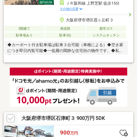
ＪＲ阪和線 上野芝駅 徒歩15分
その他の交通
大阪府堺市堺区霞ヶ丘町３
2階建て
南道路
都市ガス
駐車場あり
駐車3台
システムキッチン
◆カーポート付き駐車場は駐車３台可能（車種による）◆空き家
につき即日内覧可能◆一低層の閑静な住宅街の物件です。◆私立
賢明学院小学校・中学校・高等学校まで約100ｍの立地です。
●○● ライフインフォメーション ●○● ●ライフ石津店まで約
450ｍ ●ローソン堺石津町3丁店まで約450ｍ ●コーナン堺店ま
で約450ｍ ●堺神石郵便局まで約250ｍ ○堺市立神石小学校まで
約270ｍ ○堺市立旭中学校まで約1400ｍ※写真中の家具等の調度
品は対象に含まれません。*----*----*----*----*----*----*御内覧ご希望
の際は、お気軽にお問い合わせ下さい。
大阪府堺市堺区石津町３ 900万円 5DK
900
万円