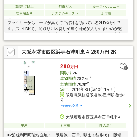
3階建て以上
都市ガス
ルーフバルコニー
駐車場あり
システムキッチン
所有権
ファミリーからニーズが高くてご好評を頂いている2LDK物件で
す。広いLDKで、間取りに区切りが無く日光が入りやすいのが魅
力です。自転車をよく使う主婦の方にとってうれしいのが平坦地
です。駅から物件まで徒歩7分です。2駅利用できる場所にあるの
で利便性が高いです。こちらの物件は築5年以内です。建物面積は
大阪府堺市西区浜寺石津町東４ 280万円 2K
72.9平米となっており広さも十分ではないでしょうか。
280
万円
間取り
2K
2
建物面積
28.27m
2
土地面積
70.3m
築年月
2016年8月(築10年1ヶ月)
阪堺電気軌道阪堺線 石津駅 徒歩8
分
その他の交通
大阪府堺市西区浜寺石津町東４
平屋
所有権
即入居可
■2沿線利用可能な立地！・阪堺線「石津」駅まで徒歩8分・阪堺