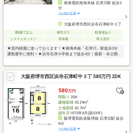
南海電鉄南海本線 石津川駅 徒歩3
分
その他の交通
大阪府堺市西区浜寺石津町中３丁
3階建て以上
都市ガス
駐車場あり
システムキッチン
所有権
即入居可
★室内綺麗に使っております！★南海本線「石津川」駅徒歩3分
通勤通学に便利！★浜寺石津小学校まで徒歩4分！最新・未公開
物件、更新中！ まずは『ハウスドゥ高石』へお気軽にお問い合
わせください。
大阪府堺市西区浜寺石津町中３丁 580万円 2DK
580
万円
間取り
2DK
2
建物面積
55.29m
2
土地面積
42.7m
築年月
1973年9月(築53年)
阪堺電気軌道阪堺線 石津北駅 徒歩
6分
その他の交通