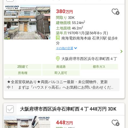
380
万円
間取り
3DK
2
建物面積
55.24m
2
土地面積
46.2m
築年月
1970年1月(築56年8ヶ月)
南海電鉄南海本線 石津川駅 徒歩8
分
その他の交通
大阪府堺市西区浜寺石津町西４丁
2階建て
南道路
都市ガス
所有権
即入居可
★全居室収納あり★両面バルコニー最新・未公開物件、更新
中！ まずは『ハウスドゥ高石』へお気軽にお問い合わせくださ
い。
大阪府堺市西区浜寺石津町西４丁 448万円 3DK
448
万円