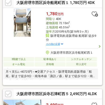
大阪府堺市西区浜寺船尾町西１ 1,780万円 4DK
1,780
万円
間取り
4DK
2
建物面積
72.15m
2
土地面積
45.51m
築年月
2010年6月(築16年3ヶ月)
阪堺電気軌道阪堺線 船尾駅 徒歩9
分
その他の交通
大阪府堺市西区浜寺船尾町西１
3階建て以上
駐車場あり
システムキッチン
オール電化
所有権
即入居可
月々支払い40725円～■交通アクセス・阪堺電気軌道阪堺線「船
尾」駅まで徒歩9分・南海本線「諏訪ノ森」駅まで徒歩12分・南
海本線「石津川」駅まで徒歩16分■DKは、プライバシーを確保し
やすい2階部分に配置されています。■廊下や和室、各洋室に収納
スペースが備わっています。■バルコニーは2階と3階の2ヶ所に設
大阪府堺市西区浜寺石津町西５ 2,490万円 4LDK
置。■2025年11月、内装一部リフォーム済み！トイレなどを交換
済♪■生活利便施設が身近に揃う、ご家族で暮らしやすい住環境で
す。■周辺環境・セブンイレブン堺浜寺船尾町西店 徒歩2分・サ
2,490