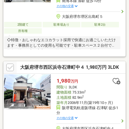
南海本線 湊駅 徒歩10分
その他の交通
大阪府堺市堺区出島町５
2階建て
駐車場あり
駐車2台
所有権
◇特徴・おしゃれなエコカラット採用で快適にお過ごしいただけ
ます・事務所としての使用も可能です・駐車スペース２台付で複
数台お持ちの方も安心です・納戸付で多目的にご利用いただけま
す・南向バルコニーでお洗濯も楽々です・対面式キッチンなので
家族との会話もはずみます！◇立地・新湊小学校まで徒歩約4
大阪府堺市西区浜寺石津町中４ 1,980万円 3LDK
分・大浜中学校まで徒歩約16分◇弊社が選ばれる理由１．お金の
扱い方のプロ、ファイナンシャルプランナーが資金計画をサポー
ト２．買い替えなどにも対応できる売却専門チームあり！３．た
1,980
万円
くさんの銀行と繋がりがあるため、最も低金利になるように審査
間取り
3LDK
が可能
2
建物面積
75.33m
2
土地面積
82.9m
築年月
2006年11月(築19年10ヶ月)
阪堺電気軌道阪堺線 石津駅 徒歩1
分
その他の交通
大阪府堺市西区浜寺石津町中４