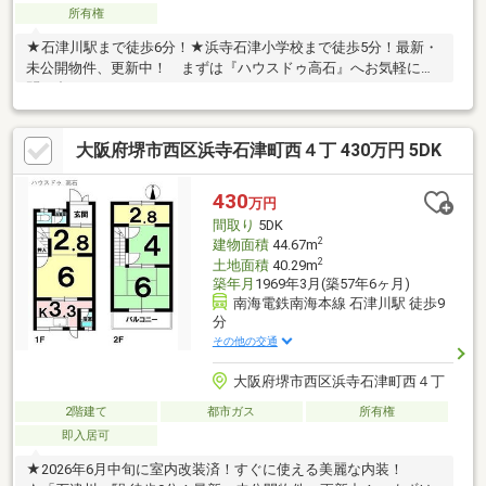
所有権
★石津川駅まで徒歩6分！★浜寺石津小学校まで徒歩5分！最新・
未公開物件、更新中！ まずは『ハウスドゥ高石』へお気軽にお
問い合わせください。
大阪府堺市西区浜寺石津町西４丁 430万円 5DK
430
万円
間取り
5DK
2
建物面積
44.67m
2
土地面積
40.29m
築年月
1969年3月(築57年6ヶ月)
南海電鉄南海本線 石津川駅 徒歩9
分
その他の交通
大阪府堺市西区浜寺石津町西４丁
2階建て
都市ガス
所有権
即入居可
★2026年6月中旬に室内改装済！すぐに使える美麗な内装！