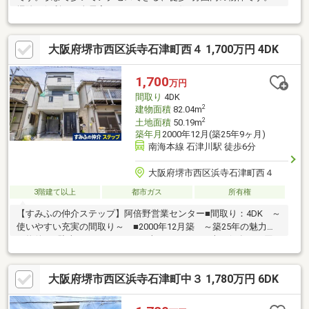
掃除に便利な、全居室フローリングのお住まいです。トイレが2ヶ
所にあるので複数人でも快適に暮らせます。こちらの物件は南向
きです。建物面積119.64㎡でご家族と過ごすのにも問題のない広
大阪府堺市西区浜寺石津町西４ 1,700万円 4DK
さです。システムキッチン付きの物件です。
1,700
万円
間取り
4DK
2
建物面積
82.04m
2
土地面積
50.19m
築年月
2000年12月(築25年9ヶ月)
南海本線 石津川駅 徒歩6分
大阪府堺市西区浜寺石津町西４
3階建て以上
都市ガス
所有権
【すみふの仲介ステップ】阿倍野営業センター■間取り：4DK ～
使いやすい充実の間取り～ ■2000年12月築 ～築25年の魅力的
な物件～■駐車スペースあり！（車種による）～車の保有にも困
らない～【ライフインフォメーション】〈スーパー・コンビ
ニ〉・コノミヤ浜寺石津店 徒歩１２分（約９６０ｍ）・ローソ
大阪府堺市西区浜寺石津町中３ 1,780万円 6DK
ン浜寺石津西四丁店 徒歩４分（約２９０ｍ）〈保育園・学
校〉・浜寺石津こども園 徒歩１１分（約８１０ｍ）・浜寺石津
小学校 徒歩１１分（約８２０ｍ）