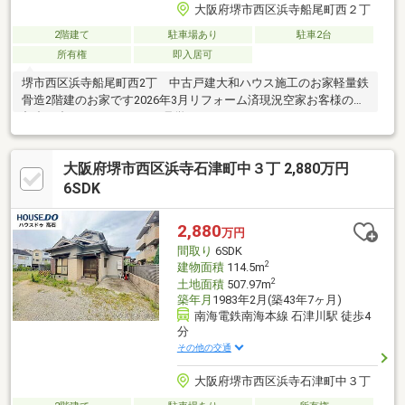
大阪府堺市西区浜寺船尾町西２丁
2階建て
駐車場あり
駐車2台
所有権
即入居可
堺市西区浜寺船尾町西2丁 中古戸建大和ハウス施工のお家軽量鉄
骨造2階建のお家です2026年3月リフォーム済現況空家お客様のご
都合に合わせてゆっくりご見学いただけます。
大阪府堺市西区浜寺石津町中３丁 2,880万円
6SDK
2,880
万円
間取り
6SDK
2
建物面積
114.5m
2
土地面積
507.97m
築年月
1983年2月(築43年7ヶ月)
南海電鉄南海本線 石津川駅 徒歩4
分
その他の交通
大阪府堺市西区浜寺石津町中３丁