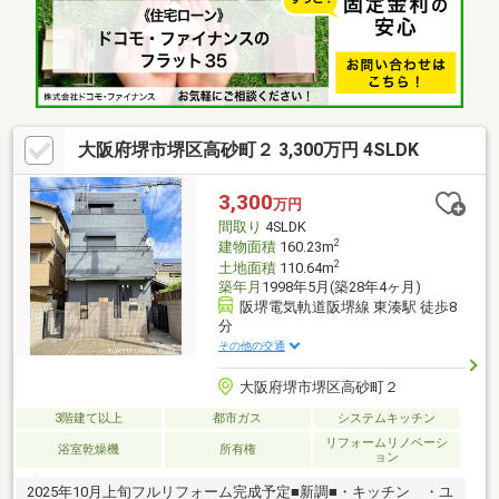
大阪府堺市堺区高砂町２ 3,300万円 4SLDK
3,300
万円
間取り
4SLDK
2
建物面積
160.23m
2
土地面積
110.64m
築年月
1998年5月(築28年4ヶ月)
阪堺電気軌道阪堺線 東湊駅 徒歩8
分
その他の交通
大阪府堺市堺区高砂町２
3階建て以上
都市ガス
システムキッチン
リフォームリノベーシ
浴室乾燥機
所有権
ョン
2025年10月上旬フルリフォーム完成予定■新調■・キッチン ・ユ