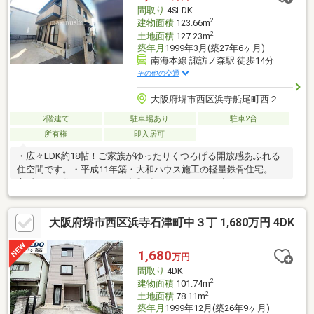
間取り
4SLDK
2
建物面積
123.66m
2
土地面積
127.23m
築年月
1999年3月(築27年6ヶ月)
南海本線 諏訪ノ森駅 徒歩14分
その他の交通
大阪府堺市西区浜寺船尾町西２
2階建て
駐車場あり
駐車2台
所有権
即入居可
・広々LDK約18帖！ご家族がゆったりくつろげる開放感あふれる
住空間です。・平成11年築・大和ハウス施工の軽量鉄骨住宅。安
心感のある住まいです。・令和8年3月リフォーム済！システムキ
ッチン・ユニットバス・洗面台・トイレ新調、クロス・フローリ
ング・CF張替えなど室内を一新。気持ちよく新生活を始められま
大阪府堺市西区浜寺石津町中３丁 1,680万円 4DK
す。・駐車2台可能（車種による）で、ご夫婦それぞれのお車や来
客時にも重宝します。・1階和室は客間やお子様のお昼寝場所とし
ても活用可能です。各居室はライフスタイルに合わせた使い方が
1,680
万円
できます。・落ち着いた住環境。空家につき即引渡し可能です。
間取り
4DK
ぜひ一度、リフォーム済みのきれいな室内をご覧ください！
2
建物面積
101.74m
2
土地面積
78.11m
築年月
1999年12月(築26年9ヶ月)