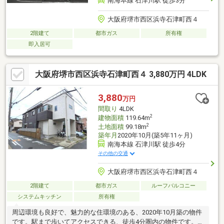
南海本線 石津川駅 徒歩3分
大阪府堺市西区浜寺石津町西４
2階建て
都市ガス
所有権
即入居可
大阪府堺市西区浜寺石津町西４ 3,880万円 4LDK
3,880
万円
間取り
4LDK
2
建物面積
119.64m
2
土地面積
99.18m
築年月
2020年10月(築5年11ヶ月)
南海本線 石津川駅 徒歩4分
その他の交通
大阪府堺市西区浜寺石津町西４
2階建て
都市ガス
ルーフバルコニー
システムキッチン
所有権
周辺環境も良好で、魅力的な住環境のある、2020年10月築の物件
です。駅まで歩いてアクセスできる、徒歩4分圏内の物件です。お