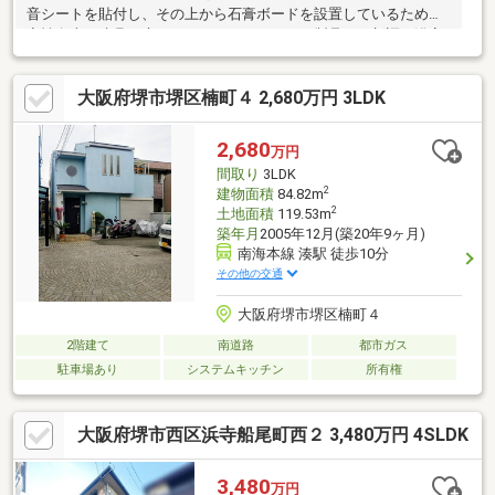
音シートを貼付し、その上から石膏ボードを設置しているため防
音性向上。建具、床についてはウッドワンの製品にて新調。浴室
については従来の浴槽がかなり小さかったので思い切ってゆった
りシャワールームへと大規模リフォーム♪建築会社施工で本格的に
大阪府堺市堺区楠町４ 2,680万円 3LDK
リフォームが実施されています。デザイン面、性能面ともに考え
抜かれた物件です(⌒∇⌒)金額的にも手が出しやすく、初めてのお
家にいかがでしょうか？？※価格交渉は一切いたしません。予め
2,680
万円
ご了承ください。
間取り
3LDK
2
建物面積
84.82m
2
土地面積
119.53m
築年月
2005年12月(築20年9ヶ月)
南海本線 湊駅 徒歩10分
その他の交通
大阪府堺市堺区楠町４
2階建て
南道路
都市ガス
駐車場あり
システムキッチン
所有権
大阪府堺市西区浜寺船尾町西２ 3,480万円 4SLDK
3,480
万円