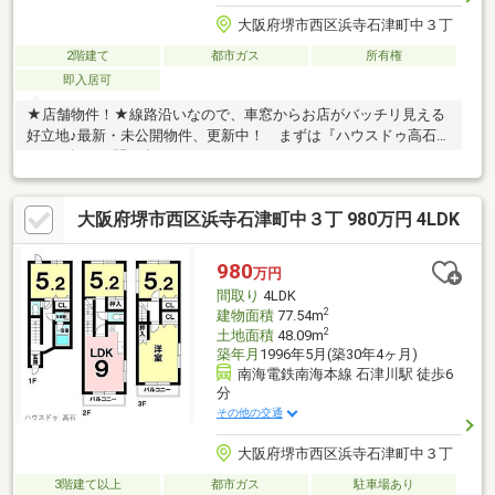
大阪府堺市西区浜寺石津町中３丁
2階建て
都市ガス
所有権
即入居可
★店舗物件！★線路沿いなので、車窓からお店がバッチリ見える
好立地♪最新・未公開物件、更新中！ まずは『ハウスドゥ高石』
へお気軽にお問い合わせください。
大阪府堺市西区浜寺石津町中３丁 980万円 4LDK
980
万円
間取り
4LDK
2
建物面積
77.54m
2
土地面積
48.09m
築年月
1996年5月(築30年4ヶ月)
南海電鉄南海本線 石津川駅 徒歩6
分
その他の交通
大阪府堺市西区浜寺石津町中３丁
3階建て以上
都市ガス
駐車場あり