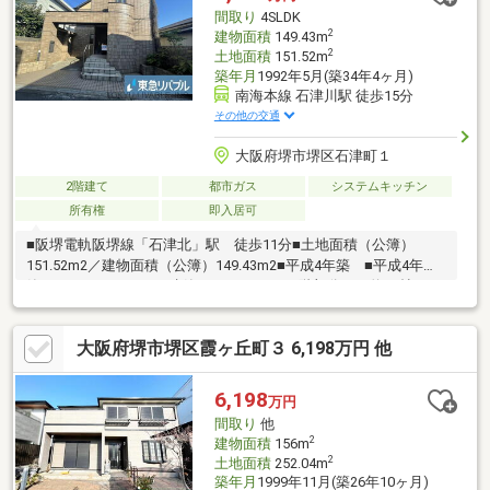
お問い合わせは通話料無料の0120-521-021までお気軽にご連絡く
間取り
4SLDK
ださいませ
2
建物面積
149.43m
2
土地面積
151.52m
築年月
1992年5月(築34年4ヶ月)
南海本線 石津川駅 徒歩15分
その他の交通
大阪府堺市堺区石津町１
2階建て
都市ガス
システムキッチン
所有権
即入居可
■阪堺電軌阪堺線「石津北」駅 徒歩11分■土地面積（公簿）
151.52m2／建物面積（公簿）149.43m2■平成4年築 ■平成4年
築 ミサワホームにて建築されています■1階部分には約22帖の
広々リビングダイニング■2階部分には約4.5帖の納戸あり◆上記内
容は一部のご紹介です。 ぜひ室内をご覧になってお確かめくだ
大阪府堺市堺区霞ヶ丘町３ 6,198万円 他
さい。 ご案内・資料請求など随時承っておりますので、お気軽
にお問い合わせください。 ご連絡心よりお待ちしております。
（フリーコール ０１２０－１０９－５８２）
6,198
万円
間取り
他
2
建物面積
156m
2
土地面積
252.04m
築年月
1999年11月(築26年10ヶ月)