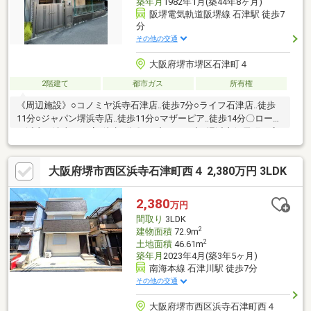
築年月
1982年1月(築44年8ヶ月)
阪堺電気軌道阪堺線 石津駅 徒歩7
分
その他の交通
大阪府堺市堺区石津町４
2階建て
都市ガス
所有権
《周辺施設》○コノミヤ浜寺石津店‥徒歩7分○ライフ石津店‥徒歩
11分○ジャパン堺浜寺店‥徒歩11分○マザーピア‥徒歩14分〇ローソ
ン浜寺石津東三丁店‥徒歩4分〇セブンイレブン堺浜寺船尾町西店‥
徒歩7分●神石小学校‥徒歩6分●旭中学校‥徒歩24分はじめての家探
しの方一度は探したけど決まらなかったという方もまずは当社グ
大阪府堺市西区浜寺石津町西４ 2,380万円 3LDK
ローバル不動産販売にご相談下さい。経験豊富な不動産のプロが
貴方にぴったりの不動産をお探しします予算のご相談はもちろ
ん、不動産購入にまつわる全てをおまかせください。丁寧でわか
2,380
万円
りやすい説明で、安心の不動産購入をお約束いたします。
間取り
3LDK
2
建物面積
72.9m
2
土地面積
46.61m
築年月
2023年4月(築3年5ヶ月)
南海本線 石津川駅 徒歩7分
その他の交通
大阪府堺市西区浜寺石津町西４