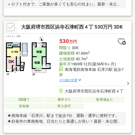
＋ロフト付きで、ご家族が多くても安心の住まい。最新・未公開
物件、更新中！ まずは『ハウスドゥ高石』へお気軽にお問い合
わせください。
大阪府堺市西区浜寺石津町西４丁 530万円 3DK
530
万円
間取り
3DK
2
建物面積
41.66m
2
土地面積
43.7m
築年月
1969年12月(築56年9ヶ月)
南海電鉄南海本線 石津川駅 徒歩7
分
その他の交通
大阪府堺市西区浜寺石津町西４丁
2階建て
都市ガス
駐車場あり
所有権
即入居可
★南海本線「石津川」駅まで徒歩7分、通勤・通学に便利です。
★好条件の東南角地、日当たりと風通しが良い！最新・未公開物
件、更新中！ まずは『ハウスドゥ高石』へお気軽にお問い合わ
せください。