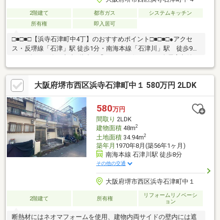
2階建て
都市ガス
システムキッチン
所有権
即入居可
□■□■□【浜寺石津町中4丁】のおすすめポイント□■□■□●アクセ
ス・反堺線「石津」駅 徒歩1分・南海本線「石津川」駅 徒歩9分
●2006年11月築！木造2階建て「3LDK」の住まい。●全居室収納に
加え床下収納付き！収納スペースが豊富でお部屋をすっきりと保
てます！●カーポート付き駐車場（一台分可能）●即時ご内覧、即
大阪府堺市西区浜寺石津町中１ 580万円 2LDK
引き渡し可能●周辺環境・コノミヤ浜寺石津店 徒歩5分・ローソ
ン堺石津川駅前店 徒歩7分・堺市立浜寺石津小学校 徒歩8分
580
万円
間取り
2LDK
2
建物面積
48m
2
土地面積
34.94m
築年月
1970年8月(築56年1ヶ月)
南海本線 石津川駅 徒歩8分
その他の交通
大阪府堺市西区浜寺石津町中１
リフォームリノベーシ
2階建て
所有権
ョン
断熱材にはネオマフォームを使用、建物内両サイドの壁内には遮