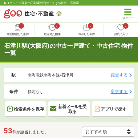
NTTグループ運営の不動産総合サイト goo住宅・不動産
1
0
0
0
最近検索した条件
最近見た物件
保存した条件
お気に入り
石津川駅(大阪府)の中古一戸建て・中古住宅 物件
一覧
駅
変更する
南海電鉄南海本線/石津川
条件
変更する
指定なし
新着メールを受
検索条件を保存
アプリで探す
取る
53
件
が該当しました。