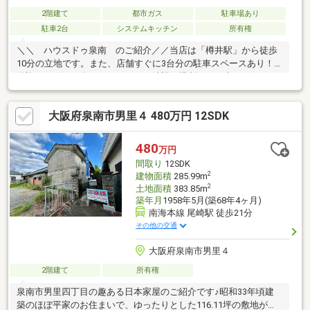
2階建て
都市ガス
駐車場あり
駐車2台
システムキッチン
所有権
＼＼ ハウスドゥ泉南 のご紹介／／当店は「樽井駅」から徒歩
10分の立地です。また、店舗すぐに3台分の駐車スペースあり！
送迎サービスも有りますので、ご希望の場所までお車でお伺いし
ます♪【無料不動産購入相談会 実施中！】物件探しだけでなく、
リフォーム、住宅ローン、火災保険等、皆様の気になる疑問にお
大阪府泉南市男里４ 480万円 12SDK
答えします！泉南市・阪南市のおうち探しはお任せください！
【お問い合わせについて】「見学予約する」「資料請求する」か
らのお問い合わせは24時間受付中！ネットに掲載していない物件
480
万円
もご紹介できます！「お電話」「資料請求する」からお気軽にお
間取り
12SDK
問い合わせください！
2
建物面積
285.99m
2
土地面積
383.85m
築年月
1958年5月(築68年4ヶ月)
南海本線 尾崎駅 徒歩21分
その他の交通
大阪府泉南市男里４
2階建て
所有権
泉南市男里四丁目の趣ある日本家屋のご紹介です♪昭和33年頃建
築のほぼ平家のお住まいで、ゆったりとした116.11坪の敷地が魅