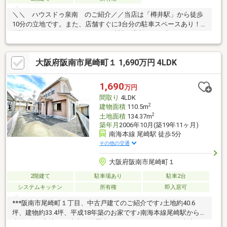
＼＼ ハウスドゥ泉南 のご紹介／／当店は「樽井駅」から徒歩
10分の立地です。また、店舗すぐに3台分の駐車スペースあり！
送迎サービスも有りますので、ご希望の場所までお車でお伺いし
ます♪【無料不動産購入相談会 実施中！】物件探しだけでなく、
リフォーム、住宅ローン、火災保険等、皆様の気になる疑問にお
大阪府阪南市尾崎町１ 1,690万円 4LDK
答えします！泉南市・阪南市のおうち探しはお任せください！
【お問い合わせについて】「見学予約する」「資料請求する」か
らのお問い合わせは24時間受付中！ネットに掲載していない物件
1,690
万円
もご紹介できます！「お電話」「資料請求する」からお気軽にお
間取り
4LDK
問い合わせください！
2
建物面積
110.5m
2
土地面積
134.37m
築年月
2006年10月(築19年11ヶ月)
南海本線 尾崎駅 徒歩5分
その他の交通
大阪府阪南市尾崎町１
2階建て
駐車場あり
駐車2台
システムキッチン
所有権
即入居可
***阪南市尾崎町１丁目、中古戸建てのご紹介です♪土地約40.6
坪、建物約33.4坪、平成18年築のお家です♪南海本線尾崎駅から徒
歩約5分の立地で、徒歩10分圏内にスーパー、コンビニ、病院、