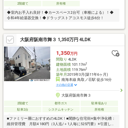
2階建て
所有権
◆室内お手入れ良好！◆カースペース2台可（車種による）！◆
令和4年給湯器交換！◆ドラッグストアコスモス徒歩6分！
大阪府阪南市舞３ 1,350万円 4LDK
1,350
万円
間取り
4LDK
2
建物面積
101.17m
2
土地面積
119.76m
築年月
2015年3月(築11年6ヶ月)
南海本線 鳥取ノ荘駅 徒歩16分
その他の交通
大阪府阪南市舞３
2階建て
都市ガス
駐車場あり
駐車2台
システムキッチン
所有権
■ファミリー層におすすめの4LDK！■閑静な住宅街※集中浄化槽：
維持管理費 月額4 180円（3人迄/＋1人毎に525円要）※引渡しは