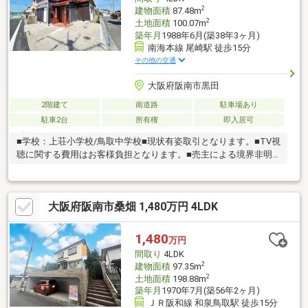
問い合わせください！
2
建物面積
87.48m
2
土地面積
100.07m
築年月
1988年6月(築38年3ヶ月)
南海本線 尾崎駅 徒歩15分
その他の交通
大阪府阪南市黒田
2階建て
南道路
駐車場あり
駐車2台
所有権
即入居可
■学校：上荘小学校/鳥取中学校■現状有姿取引となります。■TV視
聴に関する費用はお客様負担となります。■売主による境界非明
示
大阪府阪南市桑畑 1,480万円 4LDK
1,480
万円
間取り
4LDK
2
建物面積
97.35m
2
土地面積
198.88m
築年月
1970年7月(築56年2ヶ月)
ＪＲ阪和線 和泉鳥取駅 徒歩15分