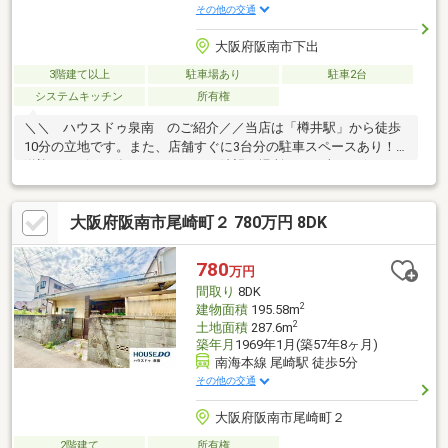
その他の交通
大阪府阪南市下出
3階建て以上
駐車場あり
駐車2台
システムキッチン
所有権
＼＼ ハウスドゥ泉南 のご紹介／／当店は「樽井駅」から徒歩
10分の立地です。また、店舗すぐに3台分の駐車スペースあり！
送迎サービスも有りますので、ご希望の場所までお車でお伺いし
ます♪【無料不動産購入相談会 実施中！】物件探しだけでなく、
リフォーム、住宅ローン、火災保険等、皆様の気になる疑問にお
大阪府阪南市尾崎町２ 780万円 8DK
答えします！泉南市・阪南市のおうち探しはお任せください！
【お問い合わせについて】「見学予約する」「資料請求する」か
らのお問い合わせは24時間受付中！ネットに掲載していない物件
780
万円
もご紹介できます！「お電話」「資料請求する」からお気軽にお
間取り
8DK
問い合わせください！
2
建物面積
195.58m
2
土地面積
287.6m
築年月
1969年1月(築57年8ヶ月)
南海本線 尾崎駅 徒歩5分
その他の交通
大阪府阪南市尾崎町２
2階建て
所有権