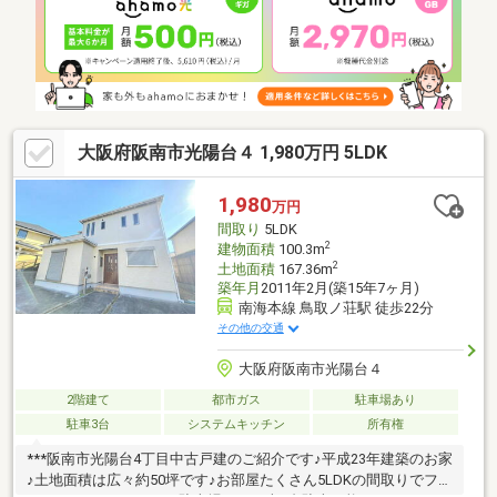
ニング工事等※集中浄化槽費 3630円/月3人まで 1名増加ごとに525
円/月※建替えの場合合併浄化槽施設分担金20万円要※令和7年度固
定資産税：27858円
大阪府阪南市光陽台４ 1,980万円 5LDK
1,980
万円
間取り
5LDK
2
建物面積
100.3m
2
土地面積
167.36m
築年月
2011年2月(築15年7ヶ月)
南海本線 鳥取ノ荘駅 徒歩22分
その他の交通
大阪府阪南市光陽台４
2階建て
都市ガス
駐車場あり
駐車3台
システムキッチン
所有権
***阪南市光陽台4丁目中古戸建のご紹介です♪平成23年建築のお家
♪土地面積は広々約50坪です♪お部屋たくさん5LDKの間取りでファ