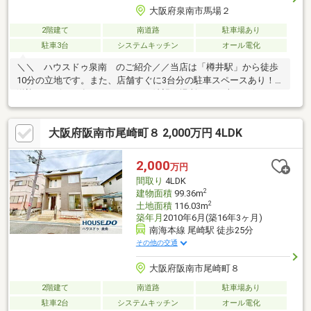
大阪府泉南市馬場２
2階建て
南道路
駐車場あり
駐車3台
システムキッチン
オール電化
＼＼ ハウスドゥ泉南 のご紹介／／当店は「樽井駅」から徒歩
10分の立地です。また、店舗すぐに3台分の駐車スペースあり！
送迎サービスも有りますので、ご希望の場所までお車でお伺いし
ます♪【無料不動産購入相談会 実施中！】物件探しだけでなく、
リフォーム、住宅ローン、火災保険等、皆様の気になる疑問にお
大阪府阪南市尾崎町８ 2,000万円 4LDK
答えします！泉南市・阪南市のおうち探しはお任せください！
【お問い合わせについて】「見学予約する」「資料請求する」か
らのお問い合わせは24時間受付中！ネットに掲載していない物件
2,000
万円
もご紹介できます！「お電話」「資料請求する」からお気軽にお
間取り
4LDK
問い合わせください！
2
建物面積
99.36m
2
土地面積
116.03m
築年月
2010年6月(築16年3ヶ月)
南海本線 尾崎駅 徒歩25分
その他の交通
大阪府阪南市尾崎町８
2階建て
南道路
駐車場あり
駐車2台
システムキッチン
オール電化