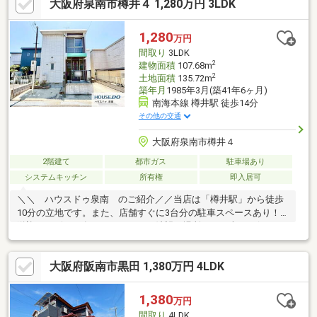
大阪府泉南市樽井４ 1,280万円 3LDK
答えします！泉南市・阪南市のおうち探しはお任せください！
【お問い合わせについて】「見学予約する」「資料請求する」か
らのお問い合わせは24時間受付中！ネットに掲載していない物件
1,280
万円
もご紹介できます！「お電話」「資料請求する」からお気軽にお
間取り
3LDK
問い合わせください！
2
建物面積
107.68m
2
土地面積
135.72m
築年月
1985年3月(築41年6ヶ月)
南海本線 樽井駅 徒歩14分
その他の交通
大阪府泉南市樽井４
2階建て
都市ガス
駐車場あり
システムキッチン
所有権
即入居可
＼＼ ハウスドゥ泉南 のご紹介／／当店は「樽井駅」から徒歩
10分の立地です。また、店舗すぐに3台分の駐車スペースあり！
送迎サービスも有りますので、ご希望の場所までお車でお伺いし
ます♪【無料不動産購入相談会 実施中！】物件探しだけでなく、
リフォーム、住宅ローン、火災保険等、皆様の気になる疑問にお
大阪府阪南市黒田 1,380万円 4LDK
答えします！泉南市・阪南市のおうち探しはお任せください！
【お問い合わせについて】「見学予約する」「資料請求する」か
らのお問い合わせは24時間受付中！ネットに掲載していない物件
1,380
万円
もご紹介できます！「お電話」「資料請求する」からお気軽にお
間取り
4LDK