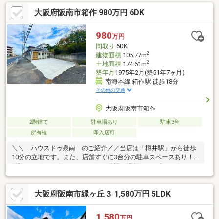
リフォーム、住宅ローン、火災保険等、皆様の気になる疑問にお
大阪府阪南市箱作 980万円 6DK
答えします！泉南市・阪南市のおうち探しはお任せください！
【お問い合わせについて】「見学予約する」「資料請求する」か
らのお問い合わせは24時間受付中！ネットに掲載していない物件
980
万円
もご紹介できます！「お電話」「資料請求する」からお気軽にお
間取り
6DK
問い合わせください！
2
建物面積
105.77m
2
土地面積
174.61m
築年月
1975年2月(築51年7ヶ月)
南海本線 箱作駅 徒歩18分
その他の交通
大阪府阪南市箱作
2階建て
駐車場あり
駐車3台
所有権
即入居可
＼＼ ハウスドゥ泉南 のご紹介／／当店は「樽井駅」から徒歩
10分の立地です。また、店舗すぐに3台分の駐車スペースあり！
送迎サービスも有りますので、ご希望の場所までお車でお伺いし
ます♪【無料不動産購入相談会 実施中！】物件探しだけでなく、
リフォーム、住宅ローン、火災保険等、皆様の気になる疑問にお
大阪府阪南市緑ヶ丘３ 1,580万円 5LDK
答えします！泉南市・阪南市のおうち探しはお任せください！
【お問い合わせについて】「見学予約する」「資料請求する」か
らのお問い合わせは24時間受付中！ネットに掲載していない物件
1,580
万円