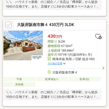
＼＼ ハウスドゥ泉南 のご紹介／／当店は「樽井駅」から徒歩
10分の立地です。また、店舗すぐに3台分の駐車スペースあり！
送迎サービスも有りますので、ご希望の場所までお車でお伺いし
ます♪【無料不動産購入相談会 実施中！】物件探しだけでなく、
リフォーム、住宅ローン、火災保険等、皆様の気になる疑問にお
大阪府阪南市舞４ 430万円 3LDK
答えします！泉南市・阪南市のおうち探しはお任せください！
【お問い合わせについて】「見学予約する」「資料請求する」か
らのお問い合わせは24時間受付中！ネットに掲載していない物件
430
万円
もご紹介できます！「お電話」「資料請求する」からお気軽にお
間取り
3LDK
問い合わせください！
2
建物面積
67.52m
2
土地面積
185.84m
築年月
1971年1月(築55年8ヶ月)
南海本線 鳥取ノ荘駅 徒歩18分
その他の交通
大阪府阪南市舞４
平屋
駐車場あり
駐車2台
所有権
＼＼ ハウスドゥ泉南 のご紹介／／当店は「樽井駅」から徒歩
10分の立地です。また、店舗すぐに3台分の駐車スペースあり！
送迎サービスも有りますので、ご希望の場所までお車でお伺いし
ます♪【無料不動産購入相談会 実施中！】物件探しだけでなく、