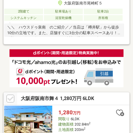
大阪府阪南市尾崎町５
2階建て
駐車場あり
駐車2台
システムキッチン
浴室乾燥機
所有権
＼＼ ハウスドゥ泉南 のご紹介／／当店は「樽井駅」から徒歩
10分の立地です。また、店舗すぐに3台分の駐車スペースあり！
送迎サービスも有りますので、ご希望の場所までお車でお伺いし
ます♪【無料不動産購入相談会 実施中！】物件探しだけでなく、
リフォーム、住宅ローン、火災保険等、皆様の気になる疑問にお
答えします！泉南市・阪南市のおうち探しはお任せください！
【お問い合わせについて】「見学予約する」「資料請求する」か
らのお問い合わせは24時間受付中！ネットに掲載していない物件
もご紹介できます！「お電話」「資料請求する」からお気軽にお
問い合わせください！
大阪府阪南市舞４ 1,280万円 6LDK
1,280
万円
間取り
6LDK
2
建物面積
202.84m
2
土地面積
203m