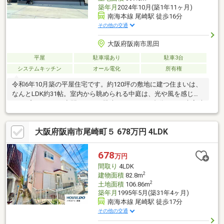
築年月
2024年10月(築1年11ヶ月)
南海本線 尾崎駅 徒歩16分
その他の交通
大阪府阪南市黒田
平屋
駐車場あり
駐車3台
システムキッチン
オール電化
所有権
令和6年10月築の平屋住宅です。約120坪の敷地に建つ住まいは、
なんとLDK約31帖。室内から眺められる中庭は、光や風を感じら
れるプライベート空間。さらに駐車スペースは5台分あり、来客時
も安心です。
大阪府阪南市尾崎町５ 678万円 4LDK
678
万円
間取り
4LDK
2
建物面積
82.8m
2
土地面積
106.86m
築年月
1995年5月(築31年4ヶ月)
南海本線 尾崎駅 徒歩17分
その他の交通