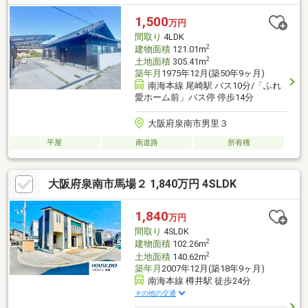
などなんでも構いません！お気軽にお問い合わせ下さい♪リフォー
ムの施工事例などをご覧になりたい方は『リノベーション施工事
1,500
万円
例』をクリック！
間取り
4LDK
2
建物面積
121.01m
2
土地面積
305.41m
築年月
1975年12月(築50年9ヶ月)
南海本線 尾崎駅 バス10分/「ふれ
愛ホーム前」バス停 停歩14分
大阪府泉南市男里３
平屋
南道路
所有権
大阪府泉南市馬場２ 1,840万円 4SLDK
1,840
万円
間取り
4SLDK
2
建物面積
102.26m
2
土地面積
140.62m
築年月
2007年12月(築18年9ヶ月)
南海本線 樽井駅 徒歩24分
その他の交通