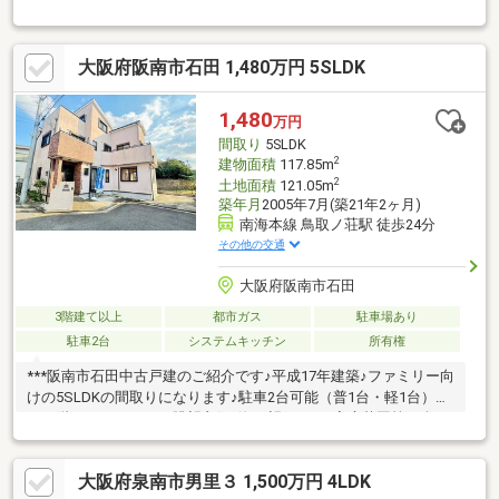
ミリーにおすすめです♪駐車場にはお車4台駐車可能です♪バルコ
ニーからは海を眺めることができ眺望も良好です♪是非一度ご内覧
いただきたいお家です♪お気軽にお問い合わせお待ちしております
大阪府阪南市石田 1,480万円 5SLDK
♪***※令和7年度固定資産税：現在調査中「ローンの相談がした
い！」「物件詳細が聞きたい！」などなんでも構いません！お気
軽にお問い合わせ下さい♪
1,480
万円
間取り
5SLDK
2
建物面積
117.85m
2
土地面積
121.05m
築年月
2005年7月(築21年2ヶ月)
南海本線 鳥取ノ荘駅 徒歩24分
その他の交通
大阪府阪南市石田
3階建て以上
都市ガス
駐車場あり
駐車2台
システムキッチン
所有権
***阪南市石田中古戸建のご紹介です♪平成17年建築♪ファミリー向
けの5SLDKの間取りになります♪駐車2台可能（普1台・軽1台）で
す♪3階バルコニーから眺望良好♪海が望めます♪家庭菜園等も楽し
めるお庭もございます♪是非一度ご見学いかがでしょうか♪お問い
合わせお待ちしております♪***※令和6年度固定資産税：年額
大阪府泉南市男里３ 1,500万円 4LDK
81187円「ローンの相談がしたい！」「物件詳細が聞きたい！」