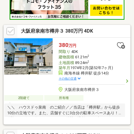
大阪府泉南市樽井３ 380万円 4DK
380
万円
間取り
4DK
2
建物面積
61.21m
2
土地面積
89.24m
築年月
1974年2月(築52年7ヶ月)
南海本線 樽井駅 徒歩14分
その他の交通
大阪府泉南市樽井３
2階建て
所有権
＼＼ ハウスドゥ泉南 のご紹介／／当店は「樽井駅」から徒歩
10分の立地です。また、店舗すぐに3台分の駐車スペースあり！
送迎サービスも有りますので、ご希望の場所までお車でお伺いし
ます♪【無料不動産購入相談会 実施中！】物件探しだけでなく、
リフォーム、住宅ローン、火災保険等、皆様の気になる疑問にお