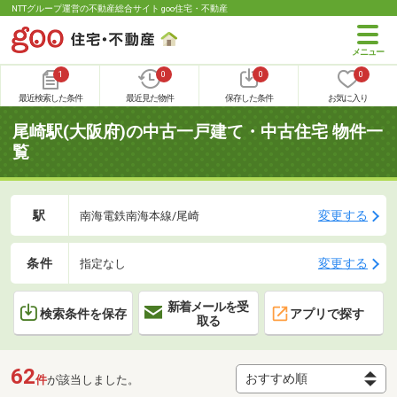
NTTグループ運営の不動産総合サイト goo住宅・不動産
1
0
0
0
最近検索した条件
最近見た物件
保存した条件
お気に入り
尾崎駅(大阪府)の中古一戸建て・中古住宅 物件一
覧
駅
変更する
南海電鉄南海本線/尾崎
条件
変更する
指定なし
新着メールを受
検索条件を保存
アプリで探す
取る
62
件
が該当しました。