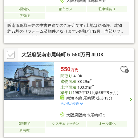
大阪府阪南市鳥取三井
2階建て
都市ガス
駐車場あり
所有権
阪南市鳥取三井の中古戸建てのご紹介です♪土地は約45坪、建物
約32坪のリフォーム済物件となります♪令和7年12月、内部リフォ
ーム完了し、外壁塗装はR7年12月中に完了予定です♪また南海本
線鳥取ノ荘駅徒歩約12分に位置し、スーパー、コンビニ、ドラッ
グストア他、人気のおいしいパン屋さん等徒歩約10分圏内にござ
大阪府阪南市尾崎町５ 550万円 4LDK
います♪間取りはファミリータイプの4LDKで使いやすい間取りに
なっています♪現在空家ですのですぐにご案内可能です♪ご連絡お
待ちしております♪***********************
550
万円
間取り
4LDK
2
建物面積
88.29m
2
土地面積
100.01m
築年月
1987年12月(築38年9ヶ月)
南海本線 尾崎駅 徒歩13分
その他の交通
大阪府阪南市尾崎町５
2階建て
システムキッチン
オール電化
所有権