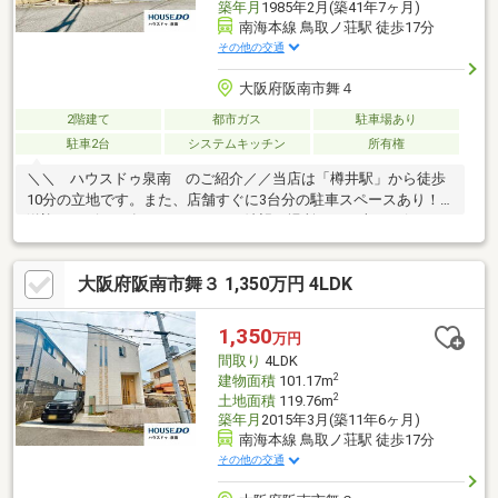
築年月
1985年2月(築41年7ヶ月)
南海本線 鳥取ノ荘駅 徒歩17分
その他の交通
大阪府阪南市舞４
2階建て
都市ガス
駐車場あり
駐車2台
システムキッチン
所有権
＼＼ ハウスドゥ泉南 のご紹介／／当店は「樽井駅」から徒歩
10分の立地です。また、店舗すぐに3台分の駐車スペースあり！
送迎サービスも有りますので、ご希望の場所までお車でお伺いし
ます♪【無料不動産購入相談会 実施中！】物件探しだけでなく、
リフォーム、住宅ローン、火災保険等、皆様の気になる疑問にお
大阪府阪南市舞３ 1,350万円 4LDK
答えします！泉南市・阪南市のおうち探しはお任せください！
【お問い合わせについて】「見学予約する」「資料請求する」か
らのお問い合わせは24時間受付中！ネットに掲載していない物件
1,350
万円
もご紹介できます！「お電話」「資料請求する」からお気軽にお
間取り
4LDK
問い合わせください！
2
建物面積
101.17m
2
土地面積
119.76m
築年月
2015年3月(築11年6ヶ月)
南海本線 鳥取ノ荘駅 徒歩17分
その他の交通