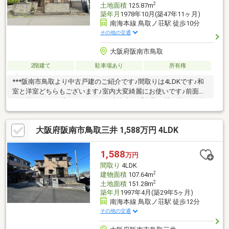
2
土地面積
125.87m
築年月
1978年10月(築47年11ヶ月)
南海本線 鳥取ノ荘駅 徒歩10分
その他の交通
大阪府阪南市鳥取
2階建て
駐車場あり
所有権
***阪南市鳥取より中古戸建のご紹介です♪間取りは4LDKです♪和
室と洋室どちらもございます♪室内大変綺麗にお使いです♪前面道
路幅員約5.7ｍで広々しています♪南海本線「鳥取ノ荘」駅より徒
歩約10分で通勤・通学至便な立地です♪ぜひご検討いかがでしょ
うか♪お問い合わせお待ちしております♪***※高度地区「ローンの
大阪府阪南市鳥取三井 1,588万円 4LDK
相談がしたい！」「物件詳細が聞きたい！」などなんでも構いま
せん！お気軽にお問い合わせ下さい♪
1,588
万円
間取り
4LDK
2
建物面積
107.64m
2
土地面積
151.28m
築年月
1997年4月(築29年5ヶ月)
南海本線 鳥取ノ荘駅 徒歩12分
その他の交通