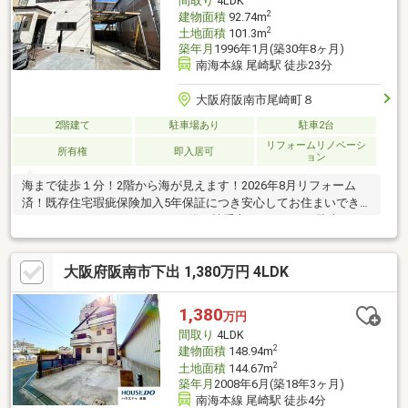
間取り
4LDK
2
建物面積
92.74m
2
土地面積
101.3m
築年月
1996年1月(築30年8ヶ月)
南海本線 尾崎駅 徒歩23分
大阪府阪南市尾崎町８
2階建て
駐車場あり
駐車2台
リフォームリノベーシ
所有権
即入居可
ョン
海まで徒歩１分！2階から海が見えます！2026年8月リフォーム
済！既存住宅瑕疵保険加入5年保証につき安心してお住まいできま
す。ファミリーにもオススメ、使い勝手良しの４LDK！駐車スペ
ース完備！
大阪府阪南市下出 1,380万円 4LDK
1,380
万円
間取り
4LDK
2
建物面積
148.94m
2
土地面積
144.67m
築年月
2008年6月(築18年3ヶ月)
南海本線 尾崎駅 徒歩4分