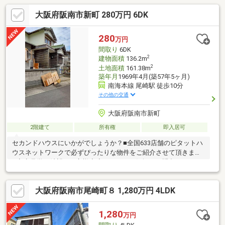
大阪府阪南市新町 280万円 6DK
280
万円
間取り
6DK
2
建物面積
136.2m
2
土地面積
161.38m
築年月
1969年4月(築57年5ヶ月)
南海本線 尾崎駅 徒歩10分
その他の交通
大阪府阪南市新町
2階建て
所有権
即入居可
セカンドハウスにいかがでしょうか？■全国633店舗のピタットハ
ウスネットワークで必ずぴったりな物件をご紹介させて頂きます
■◆◆見学ご希望のお客様◆◆いつでもお気軽にお問合せくださ
い♪◆◆住宅ローン審査に不安のある方◆◆是非当社にご相談
を！！お役に立ちます！！■ご自宅のお迎えはもちろん、最寄り
大阪府阪南市尾崎町８ 1,280万円 4LDK
の駅などご指定でのお待ち合わせも可能です♪ お客様のご条件を
お聞かせいただければ他の物件や周辺環境も一緒にご案内させて
いただきます！
1,280
万円