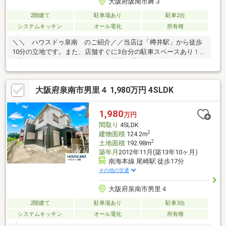
大阪府阪南市舞３
2階建て
駐車場あり
駐車2台
システムキッチン
オール電化
所有権
＼＼ ハウスドゥ泉南 のご紹介／／当店は「樽井駅」から徒歩
10分の立地です。また、店舗すぐに3台分の駐車スペースあり！
送迎サービスも有りますので、ご希望の場所までお車でお伺いし
ます♪【無料不動産購入相談会 実施中！】物件探しだけでなく、
リフォーム、住宅ローン、火災保険等、皆様の気になる疑問にお
大阪府泉南市男里４ 1,980万円 4SLDK
答えします！泉南市・阪南市のおうち探しはお任せください！
【お問い合わせについて】「見学予約する」「資料請求する」か
らのお問い合わせは24時間受付中！ネットに掲載していない物件
1,980
万円
もご紹介できます！「お電話」「資料請求する」からお気軽にお
間取り
4SLDK
問い合わせください！
2
建物面積
124.2m
2
土地面積
192.98m
築年月
2012年11月(築13年10ヶ月)
南海本線 尾崎駅 徒歩17分
その他の交通
大阪府泉南市男里４
2階建て
駐車場あり
駐車3台
システムキッチン
オール電化
所有権