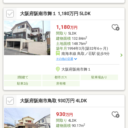
市役所等主要施設が充実しており生活至便です♪小学校も徒歩約8
分の位置なので、お子様の通学も安心ですよ♪駅近物件をお探しの
大阪府阪南市舞１ 1,180万円 5LDK
方は連絡お待ちしております♪***※令和7年度固定資産税/87139円
※太陽光システム有り「ローンの相談がしたい！」「物件詳細が
聞きたい！」などなんでも構いません！お気軽にお問い合わせ下
1,180
万円
さい♪
間取り
5LDK
2
建物面積
132.84m
2
土地面積
148.76m
築年月
1994年3月(築32年6ヶ月)
南海本線 鳥取ノ荘駅 徒歩9分
その他の交通
大阪府阪南市舞１
2階建て
都市ガス
駐車場あり
駐車2台
所有権
大阪府阪南市鳥取 930万円 4LDK
930
万円
間取り
4LDK
2
建物面積
90.17m