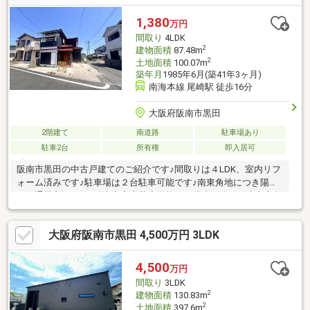
【お問い合わせについて】「見学予約する」「資料請求する」か
らのお問い合わせは24時間受付中！ネットに掲載していない物件
1,380
万円
もご紹介できます！「お電話」「資料請求する」からお気軽にお
間取り
4LDK
問い合わせください！
2
建物面積
87.48m
2
土地面積
100.07m
築年月
1985年6月(築41年3ヶ月)
南海本線 尾崎駅 徒歩16分
大阪府阪南市黒田
2階建て
南道路
駐車場あり
駐車2台
所有権
即入居可
阪南市黒田の中古戸建てのご紹介です♪間取りは４LDK、室内リフ
ォーム済みです♪駐車場は２台駐車可能です♪南東角地につき陽当
たり通風良好です♪阪南市立上荘小学校まで徒歩８分、阪南市立鳥
取中まで徒歩５分で通勤・通学に便利です♪空家につき即内覧可能
です♪お問い合わせお待ちしております♪***********************
大阪府阪南市黒田 4,500万円 3LDK
4,500
万円
間取り
3LDK
2
建物面積
130.83m
2
土地面積
397.6m