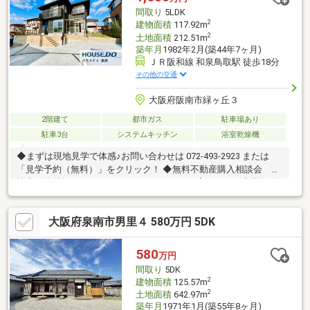
もご紹介できます！「お電話」「資料請求する」からお気軽にお
間取り
5LDK
問い合わせください！
2
建物面積
117.92m
2
土地面積
212.51m
築年月
1982年2月(築44年7ヶ月)
ＪＲ阪和線 和泉鳥取駅 徒歩18分
その他の交通
大阪府阪南市緑ヶ丘３
2階建て
都市ガス
駐車場あり
駐車3台
システムキッチン
浴室乾燥機
◆まずは現地見学で体感♪お問い合わせは 072-493-2923 または
「見学予約（無料）」をクリック！ ◆無料不動産購入相談会 実
施中！物件探しだけでなく、リフォーム、住宅ローン、火災保険
等、皆様の気になる疑問にお答えします！泉南市・阪南市のおう
ち探しはお任せください！ ◆ハウスドゥ泉南のご紹介「樽井駅」
大阪府泉南市男里４ 580万円 5DK
から徒歩10分、3台分の駐車スペースもございます！送迎サービ
スも有り、ご希望の場所までお車でお伺いも致します♪ネットに掲
載していない物件もご紹介できます！「見学予約」「資料請求」
580
万円
からのお問い合わせは24時間受付中！お気軽にお問い合わせくだ
間取り
5DK
さい！
2
建物面積
125.57m
2
土地面積
642.97m
築年月
1971年1月(築55年8ヶ月)