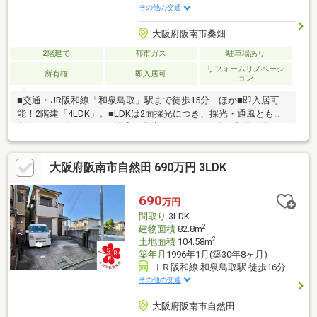
その他の交通
大阪府阪南市桑畑
2階建て
都市ガス
駐車場あり
リフォームリノベーシ
所有権
即入居可
ョン
■交通・JR阪和線「和泉鳥取」駅まで徒歩15分 ほか■即入居可
能！2階建「4LDK」。■LDKは2面採光につき、採光・通風ともに
良好。■リビングインの洋室と和室は、LDKと一体で利用可能。■
各洋室や和室に収納が備わり、住空間を有効活用できます。■車
庫に1台駐車可能(車種による)。■第1種低層住居専用地域内につ
大阪府阪南市自然田 690万円 3LDK
き、落ち着いた住環境。■2026年6月、内外装リフォーム済み・交
換：キッチン、浴室、トイレ、洗面化粧台 ほか・外装：屋根
※そのほかリフォーム内容の詳細につきましてはお気軽にお問い
690
万円
合わせください。■周辺環境・阪南市立朝日小学校 徒歩5分・阪南
間取り
3LDK
市立鳥取東中学校 徒歩6分
2
建物面積
82.8m
2
土地面積
104.58m
築年月
1996年1月(築30年8ヶ月)
ＪＲ阪和線 和泉鳥取駅 徒歩16分
その他の交通
大阪府阪南市自然田