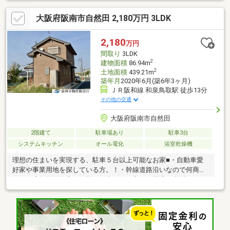
大阪府阪南市自然田 2,180万円 3LDK
2,180
万円
間取り
3LDK
2
建物面積
86.94m
2
土地面積
439.21m
築年月
2020年6月(築6年3ヶ月)
ＪＲ阪和線 和泉鳥取駅 徒歩13分
その他の交通
大阪府阪南市自然田
2階建て
駐車場あり
駐車3台
システムキッチン
オール電化
浴室乾燥機
理想の住まいを実現する、駐車５台以上可能なお家■・自動車愛
好家や事業用地を探している方。！・幹線道路沿いなので何商
可！・店舗兼用住宅も可能・日当たりも良く、快適な生活