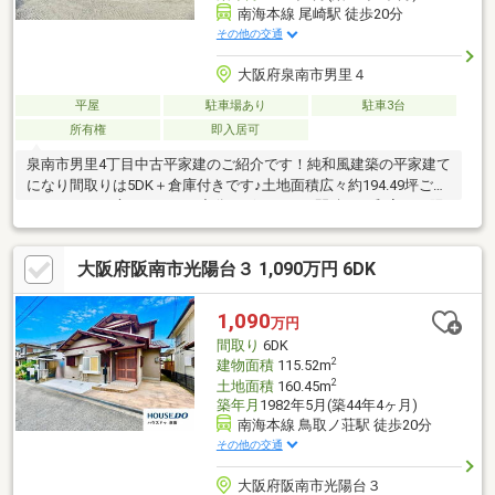
南海本線 尾崎駅 徒歩20分
その他の交通
大阪府泉南市男里４
平屋
駐車場あり
駐車3台
所有権
即入居可
泉南市男里4丁目中古平家建のご紹介です！純和風建築の平家建て
になり間取りは5DK＋倉庫付きです♪土地面積広々約194.49坪ござ
いますのでお庭スペースも充分ございます♪2間続きの和室で、陽
当たりや風通しも良好です♪収納スペース豊富でお部屋はすっきり
とお使いお使いいただけます！ぜひ一度ご内見いただきたいお家
大阪府阪南市光陽台３ 1,090万円 6DK
です♪空き家につき、即内覧いただけます♪お問い合わせお待ちし
ております！***※［母屋］建築年月日：昭和46年月日不明新築
※母屋内に井戸有り※［倉庫］種類：倉庫 構造：木造かわらぶき
1,090
万円
平家建 床面積：59.0平米 建築年月日：平成4年月日不詳新築
間取り
6DK
※告知事項有
2
建物面積
115.52m
2
土地面積
160.45m
築年月
1982年5月(築44年4ヶ月)
南海本線 鳥取ノ荘駅 徒歩20分
その他の交通
大阪府阪南市光陽台３