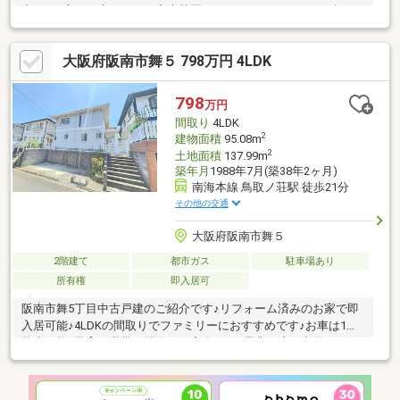
力です♪広いお庭があり、家庭菜園やガーデニングなどもお楽しみ
いただけます♪建物を活かしたリノベーションはもちろん、広い敷
地を活かした建替え用地としてもご検討いただけます♪ぜひ現地
大阪府阪南市舞５ 798万円 4LDK
で、この住まいならではの趣と開放感をご体感ください
♪*******************※令和8年度固定資産税額：39028円 ※確定
測量完了後のお引渡しとなります。※本物件は、売主の契約不適
798
万円
合責任免責となります。
間取り
4LDK
2
建物面積
95.08m
2
土地面積
137.99m
築年月
1988年7月(築38年2ヶ月)
南海本線 鳥取ノ荘駅 徒歩21分
その他の交通
大阪府阪南市舞５
2階建て
都市ガス
駐車場あり
所有権
即入居可
阪南市舞5丁目中古戸建のご紹介です♪リフォーム済みのお家で即
入居可能♪4LDKの間取りでファミリーにおすすめです♪お車は1台
駐車可能♪子育て世帯に閑静な住宅街です♪是非一度ご内覧いただ
きたいお家です♪お気軽にお問い合わせお待ちしております
♪**********************改装内容：CF張替・フロアタイル張替・
ふすま張替・クロス貼替・畳表替え・洗面台交 換・ハウスクリー