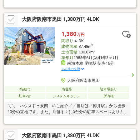
契約後6か月
大阪府阪南市黒田 1,380万円 4LDK
1,380
万円
間取り
4LDK
2
建物面積
87.48m
2
土地面積
100.07m
築年月
1985年6月(築41年3ヶ月)
南海本線 尾崎駅 徒歩16分
その他の交通
大阪府阪南市黒田
2階建て
南道路
駐車場あり
駐車2台
システムキッチン
所有権
＼＼ ハウスドゥ泉南 のご紹介／／当店は「樽井駅」から徒歩
10分の立地です。また、店舗すぐに3台分の駐車スペースあり！
送迎サービスも有りますので、ご希望の場所までお車でお伺いし
ます♪【無料不動産購入相談会 実施中！】物件探しだけでなく、
リフォーム、住宅ローン、火災保険等、皆様の気になる疑問にお
大阪府阪南市黒田 1,380万円 4LDK
答えします！泉南市・阪南市のおうち探しはお任せください！