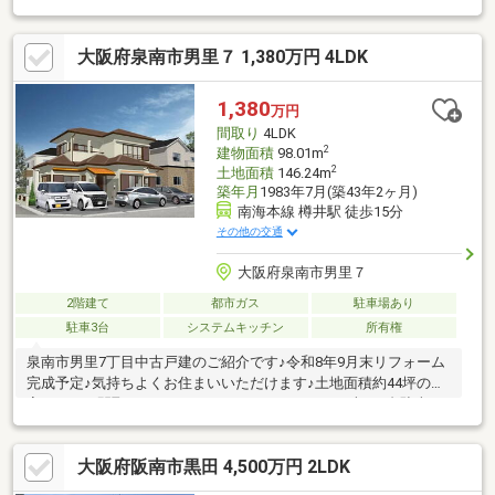
数！ お客様のご希望の物件を紹介します。●住宅ローンの相談
だけでも構いません！ 今お持ちのローンを最大５００万まで住
大阪府泉南市男里７ 1,380万円 4LDK
宅ローンと一本化が可能！ おまとめローン＆頭金０円フルロー
ン可能！ 提携銀行にて最大優遇金利0.8％台・最大40年でローン
組めます！●ご所有の不動産の売却査定や住み替え等お気軽にご
1,380
万円
相談ください！
間取り
4LDK
2
建物面積
98.01m
2
土地面積
146.24m
築年月
1983年7月(築43年2ヶ月)
南海本線 樽井駅 徒歩15分
その他の交通
大阪府泉南市男里７
2階建て
都市ガス
駐車場あり
駐車3台
システムキッチン
所有権
泉南市男里7丁目中古戸建のご紹介です♪令和8年9月末リフォーム
完成予定♪気持ちよくお住まいいただけます♪土地面積約44坪のお
家♪4LDKの間取りでファミリーにおすすめです♪お車は4台駐車可
能です♪最寄り駅の「樽井」駅まで徒歩約15分のため通勤・通学
にも便利です♪ぜひ一度ご内覧頂きたいお家です♪お気軽にお問い
大阪府阪南市黒田 4,500万円 2LDK
合わせお待ちしております♪***********************※【令和8年9
月リフォーム内容】洗面化粧台・浴室・トイレ新調、玄関・廊