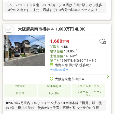
＼＼ ハウスドゥ泉南 のご紹介／／当店は「樽井駅」から徒歩
10分の立地です。また、店舗すぐに3台分の駐車スペースあり！
送迎サービスも有りますので、ご希望の場所までお車でお伺いし
ます♪【無料不動産購入相談会 実施中！】物件探しだけでなく、
リフォーム、住宅ローン、火災保険等、皆様の気になる疑問にお
大阪府泉南市樽井４ 1,680万円 4LDK
答えします！泉南市・阪南市のおうち探しはお任せください！
【お問い合わせについて】「見学予約する」「資料請求する」か
らのお問い合わせは24時間受付中！ネットに掲載していない物件
1,680
万円
もご紹介できます！「お電話」「資料請求する」からお気軽にお
間取り
4LDK
問い合わせください！
2
建物面積
101.85m
2
土地面積
140.69m
築年月
1996年8月(築30年1ヶ月)
南海本線 樽井駅 徒歩8分
その他の交通
大阪府泉南市樽井４
2階建て
駐車場あり
システムキッチン
リフォームリノベーシ
所有権
即入居可
ョン
■2026年7月室内フルリフォーム済み！■南海本線「樽井」駅 徒
歩7分・樽井小学校 徒歩6分と子育て環境が整った安心の住環
境！■駐車スペースも嬉しい２台付き！●大阪での取り扱い件数多