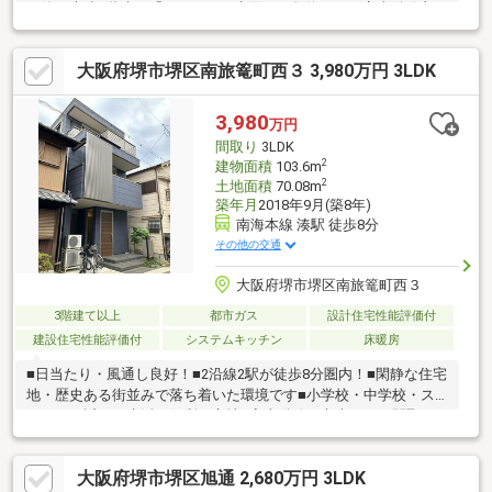
月築、木造2階建て「3LDK」。■水回りが集約され、家事動線良
好。■外階段から、2階洋室(約12.5帖)にアクセス可能。■1台駐車
可能です(車種による)。■2026年5月内装リフォーム内容・新調：
大阪府堺市堺区南旅篭町西３ 3,980万円 3LDK
キッチン、ユニットバス、洗面化粧台、トイレ(1・2階)
TVモニター付きインターホン、コンセント・スイッチ、分電盤・
張替：クロス(全室)、フロアタイル(LDK・洋室・廊下・和室板
3,980
万円
間) CF(トイレ、洗面所)・その他：ハウスクリーニング
間取り
3LDK
2
建物面積
103.6m
2
土地面積
70.08m
築年月
2018年9月(築8年)
南海本線 湊駅 徒歩8分
その他の交通
大阪府堺市堺区南旅篭町西３
3階建て以上
都市ガス
設計住宅性能評価付
建設住宅性能評価付
システムキッチン
床暖房
■日当たり・風通し良好！■2沿線2駅が徒歩8分圏内！■閑静な住宅
地・歴史ある街並みで落ち着いた環境です■小学校・中学校・ス
ーパーが近く、生活に便利な立地■家事動線が考慮された間取り
で、収納充実しています■宅配BOX付■1階・2階で電動シャッター
3ヶ所付■室内きれいにお使いです＼ストックヘーベルハウスのお
大阪府堺市堺区旭通 2,680万円 3LDK
すすめポイント／①60年以上耐用の構造躯体②耐火・断熱・耐