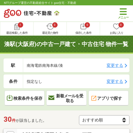
NTTグループ運営の不動産総合サイト goo住宅・不動産
1
0
0
0
最近検索した条件
最近見た物件
保存した条件
お気に入り
湊駅(大阪府)の中古一戸建て・中古住宅 物件一覧
駅
変更する
南海電鉄南海本線/湊
条件
変更する
指定なし
新着メールを受
検索条件を保存
アプリで探す
取る
30
件
が該当しました。