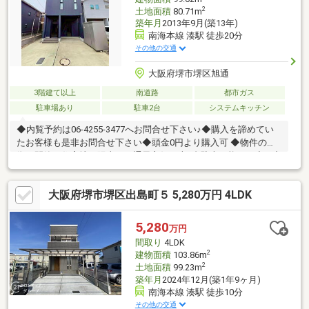
2
土地面積
80.71m
築年月
2013年9月(築13年)
南海本線 湊駅 徒歩20分
その他の交通
大阪府堺市堺区旭通
3階建て以上
南道路
都市ガス
駐車場あり
駐車2台
システムキッチン
◆内覧予約は06-4255-3477へお問合せ下さい♪◆購入を諦めてい
たお客様も是非お問合せ下さい◆頭金0円より購入可 ◆物件の特
徴・閑静な住宅地！陽当り・通風良好・車2台駐車可能！・小・中
学校近くお子様の通学も安心・WICあり！収納充実・浴室乾燥機
付きで雨の日も安心◆見るだけ大歓迎◆接客対応品質に自信があ
大阪府堺市堺区出島町５ 5,280万円 4LDK
り◆夜間早朝もお気軽にご連絡ください！◆無料送迎可「購入す
るか分からないけど見るだけ見たい」「他社の物件もまとめて見
てみたい」等 ご購入をご検討中のお客様にとって、より良い条件
5,280
万円
でご購入頂く為に精一杯サポート致します不動産の事なら何でも
間取り
4LDK
お気軽にご相談下さい！
2
建物面積
103.86m
2
土地面積
99.23m
築年月
2024年12月(築1年9ヶ月)
南海本線 湊駅 徒歩10分
その他の交通