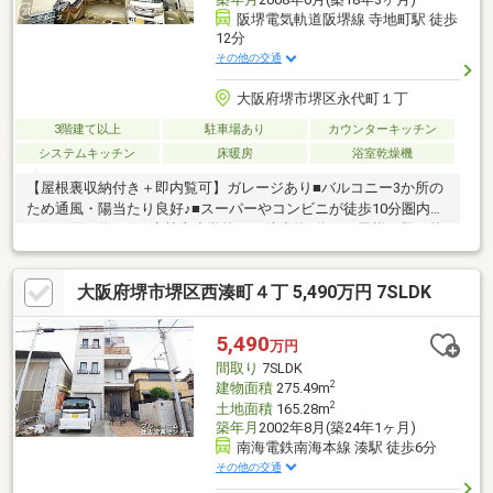
阪堺電気軌道阪堺線 寺地町駅 徒歩
12分
その他の交通
大阪府堺市堺区永代町１丁
3階建て以上
駐車場あり
カウンターキッチン
システムキッチン
床暖房
浴室乾燥機
【屋根裏収納付き＋即内覧可】ガレージあり■バルコニー3か所の
ため通風・陽当たり良好♪■スーパーやコンビニが徒歩10分圏内に
ありお買い物至便■少林寺小学校まで徒歩約5分とお子様の登下校
も安心
大阪府堺市堺区西湊町４丁 5,490万円 7SLDK
5,490
万円
間取り
7SLDK
2
建物面積
275.49m
2
土地面積
165.28m
築年月
2002年8月(築24年1ヶ月)
南海電鉄南海本線 湊駅 徒歩6分
その他の交通