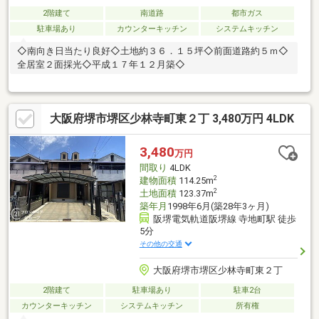
2階建て
南道路
都市ガス
駐車場あり
カウンターキッチン
システムキッチン
◇南向き日当たり良好◇土地約３６．１５坪◇前面道路約５ｍ◇
全居室２面採光◇平成１７年１２月築◇
大阪府堺市堺区少林寺町東２丁 3,480万円 4LDK
3,480
万円
間取り
4LDK
2
建物面積
114.25m
2
土地面積
123.37m
築年月
1998年6月(築28年3ヶ月)
阪堺電気軌道阪堺線 寺地町駅 徒歩
5分
その他の交通
大阪府堺市堺区少林寺町東２丁
2階建て
駐車場あり
駐車2台
カウンターキッチン
システムキッチン
所有権