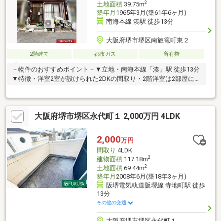
2
土地面積
39.75m
築年月
1965年3月(築61年6ヶ月)
南海本線 湊駅 徒歩13分
大阪府堺市堺区南旅篭町東２
2階建て
都市ガス
所有権
－物件のおすすめポイント－▼立地・南海本線「湊」駅 徒歩13分
▼特徴・洋室2室が設けられた2DKの間取り・2階洋室は2部屋に分
けての使用も可能、2面採光・バルコニー付・各洋室に収納スペー
スを確保・浴室・トイレに窓があり、自然換気が可能・2023年7
月給湯器新調▼周辺環境・スーパー玉出御陵店 徒歩4分(約
大阪府堺市堺区永代町１ 2,000万円 4LDK
260m)・スーパー「日之出屋御陵前店」徒歩5分(約400m)・堺市立
少林寺小学校 徒歩6分(約480m)・堺市立陵西中学校 徒歩9分(約
720m)■ ご希望の住まい探しをお手伝いします ━━━━━・・・
2,000
万円
物件の詳細・ご相談はお気軽にお問い合わせください。
間取り
4LDK
2
建物面積
117.18m
2
土地面積
69.44m
築年月
2008年6月(築18年3ヶ月)
阪堺電気軌道阪堺線 寺地町駅 徒歩
13分
その他の交通
大阪府堺市堺区永代町１