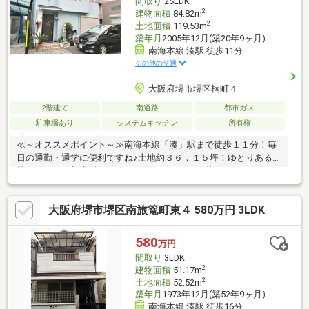
間取り
2SLDK
徒歩１３分
2
建物面積
84.82m
2
土地面積
119.53m
築年月
2005年12月(築20年9ヶ月)
南海本線 湊駅 徒歩11分
その他の交通
大阪府堺市堺区楠町４
2階建て
南道路
都市ガス
駐車場あり
システムキッチン
所有権
≪～オススメポイント～≫南海本線「湊」駅まで徒歩１１分！毎
日の通勤・通学に便利ですね♪土地約３６．１５坪！ゆとりある敷
地でのびのび新生活をここではじめませんか！暮らしやすい２Ｌ
ＤＫ+納戸！子供部屋や趣味のお部屋も作れますね！前面道路約
５ｍ！広々運転の苦手な方も安心ですね♪玄関上部吹抜けあります
大阪府堺市堺区南旅篭町東４ 580万円 3LDK
♪開放感のある住まいです！≪～利便性よい周辺環境～≫◆小学
校…新湊小学校まで徒歩１０分◆中学校…大浜中学校まで徒歩１２
分◆スーパー…スーパーマーケットKINSHO近商ストア東湊店まで
580
万円
徒歩９分◆日用品…ドラッグセイムス堺東湊店まで徒歩７分
間取り
3LDK
2
建物面積
51.17m
2
土地面積
52.52m
築年月
1973年12月(築52年9ヶ月)
南海本線 湊駅 徒歩16分