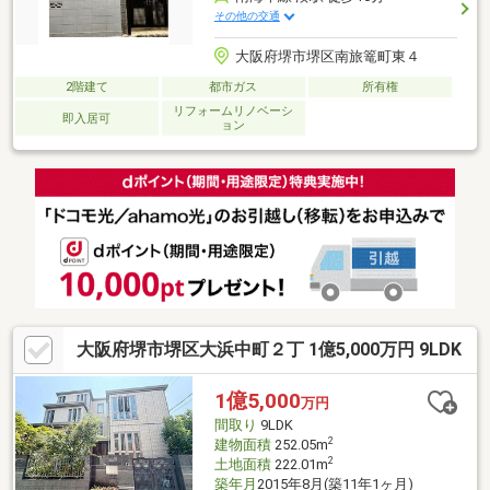
その他の交通
大阪府堺市堺区南旅篭町東４
2階建て
都市ガス
所有権
リフォームリノベーシ
即入居可
ョン
大阪府堺市堺区大浜中町２丁 1億5,000万円 9LDK
1億5,000
万円
間取り
9LDK
2
建物面積
252.05m
2
土地面積
222.01m
築年月
2015年8月(築11年1ヶ月)