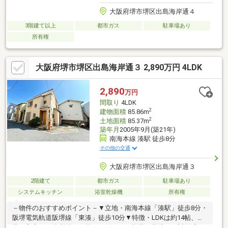
大阪府堺市堺区出島海岸通４
3階建て以上
都市ガス
駐車場あり
所有権
大阪府堺市堺区出島海岸通３ 2,890万円 4LDK
2,890
万円
間取り
4LDK
2
建物面積
85.86m
2
土地面積
85.37m
築年月
2005年9月(築21年)
南海本線 湊駅 徒歩8分
その他の交通
大阪府堺市堺区出島海岸通３
2階建て
都市ガス
駐車場あり
システムキッチン
浴室乾燥機
所有権
－物件のおすすめポイント－▼立地・南海本線「湊駅」徒歩8分・
阪堺電気軌道阪堺線「東湊」徒歩10分▼特徴・LDKは約14帖、隣
接の和室と一体利用も可能・リビングの様子を見渡せる対面式キ