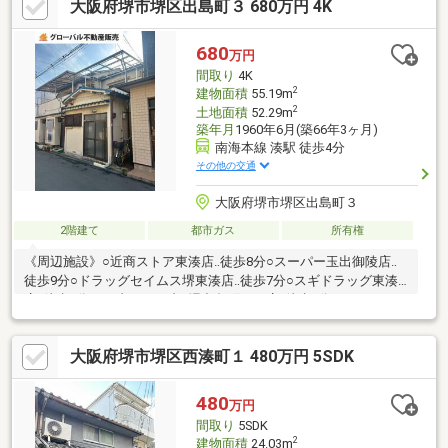
大阪府堺市堺区出島町３ 680万円 4K
680
万円
間取り
4K
2
建物面積
55.19m
2
土地面積
52.29m
築年月
1960年6月(築66年3ヶ月)
南海本線 湊駅 徒歩4分
その他の交通
大阪府堺市堺区出島町３
2階建て
都市ガス
所有権
《周辺施設》○近商ストア東湊店‥徒歩8分○スーパー玉出御陵店‥
徒歩9分○ドラッグセイムス堺東湊店‥徒歩7分○スギドラッグ東湊
店‥徒歩8分○セブンイレブン堺出島町３丁店‥徒歩2分○ファミリー
マート南海湊駅前店‥徒歩4分○ローソン堺出島浜通店‥徒歩4分●新
湊小学校‥徒歩5分●大浜中学校‥徒歩12分はじめての家探しの方、
大阪府堺市堺区西湊町１ 480万円 5SDK
一度は探したけど決まらなかった…という方も、まずは当社“グロ
ーバル不動産販売”にご相談下さい。経験豊富な不動産のプロが、
貴方にぴったりの不動産をお探しします♪予算のご相談はもちろ
480
万円
ん、不動産購入にまつわる全てをおまかせください。
間取り
5SDK
2
建物面積
24.03m