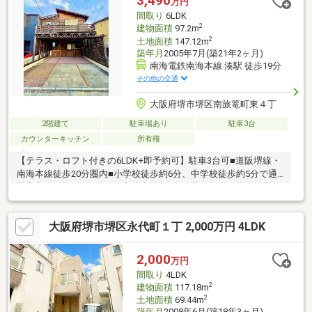
3,490
万円
間取り
6LDK
2
建物面積
97.2m
2
土地面積
147.12m
築年月
2005年7月(築21年2ヶ月)
南海電鉄南海本線 湊駅 徒歩19分
その他の交通
大阪府堺市堺区南旅篭町東４丁
2階建て
駐車場あり
駐車3台
カウンターキッチン
所有権
【テラス・ロフト付きの6LDK+即予約可】駐車3台可■道阪堺線・
南海本線徒歩20分圏内■小学校徒歩約6分、中学校徒歩約5分で通
学安心な距離■スーパー玉出徒歩約7分で日常のお買い物に便利で
す
大阪府堺市堺区永代町１丁 2,000万円 4LDK
2,000
万円
間取り
4LDK
2
建物面積
117.18m
2
土地面積
69.44m
築年月
2008年6月(築18年3ヶ月)