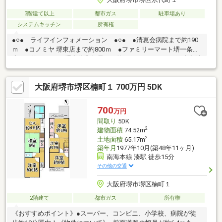
3階建て以上
都市ガス
駐車場あり
システムキッチン
所有権
●○● ライフインフォメーション ●○● ●清恵会病院まで約190
ｍ ●コノミヤ 堺東店まで約800ｍ ●ファミリーマート堺一条通
店まで約650ｍ ●堺永代郵便局まで約200ｍ ●スーパー玉出御陵
店まで約1000ｍ※現状有姿※契約不適合責任免責※1 階建物面積に
は車庫部分約11.0㎡が含まれます。*----*----*----*----*----*----*----*----
大阪府堺市堺区楠町１ 700万円 5DK
*----*----*----*----*御内覧ご希望の際は、お気軽にお問い合わせ下さ
い。
700
万円
間取り
5DK
2
建物面積
74.52m
2
土地面積
65.17m
築年月
1977年10月(築48年11ヶ月)
南海本線 湊駅 徒歩15分
その他の交通
大阪府堺市堺区楠町１
2階建て
都市ガス
所有権
《おすすめポイント》●スーパー、コンビニ、小学校、病院が徒