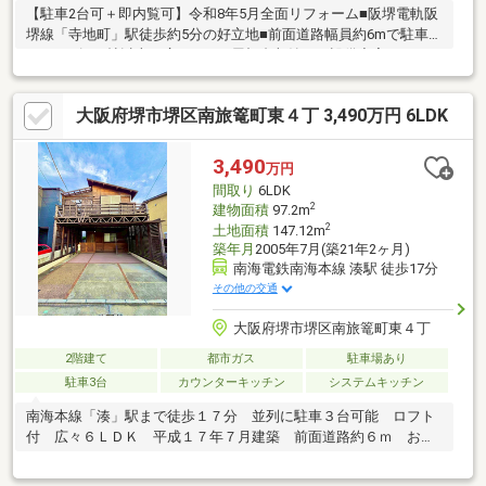
【駐車2台可＋即内覧可】令和8年5月全面リフォーム■阪堺電軌阪
堺線「寺地町」駅徒歩約5分の好立地■前面道路幅員約6mで駐車も
スムーズ■15帖以上の広々LDKや屋根裏収納など設備充実
大阪府堺市堺区南旅篭町東４丁 3,490万円 6LDK
3,490
万円
間取り
6LDK
2
建物面積
97.2m
2
土地面積
147.12m
築年月
2005年7月(築21年2ヶ月)
南海電鉄南海本線 湊駅 徒歩17分
その他の交通
大阪府堺市堺区南旅篭町東４丁
2階建て
都市ガス
駐車場あり
駐車3台
カウンターキッチン
システムキッチン
南海本線「湊」駅まで徒歩１７分 並列に駐車３台可能 ロフト
付 広々６ＬＤＫ 平成１７年７月建築 前面道路約６ｍ おし
ゃれなテラスがあります