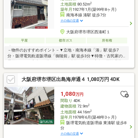
2
土地面積
80.52m
築年月
1927年1月(築99年8ヶ月)
南海本線 湊駅 徒歩7分
その他の交通
大阪府堺市堺区西湊町１
平屋
都市ガス
所有権
－物件のおすすめポイント－▼立地・南海本線「湊」駅 徒歩7
分・阪堺電気軌道阪堺線「御陵前」駅 徒歩3分▼特徴・古民家の
雰囲気がある室内・2階に納戸有・建物の裏にお庭有▼周辺環境・
スーパー「日之出屋御陵前店」徒歩2分(約150m)・新湊小学校 徒
歩7分(約540m)※1階の一部(面積箇所不明)及び2階部分(約20.25平
大阪府堺市堺区出島海岸通４ 1,080万円 4DK
米、テープ測量による)が増築未登記※再建築時には隣接住戸との
協議が必要※契約不適合責任免責※容積率は前面道路幅員により
160％に制限■ ご希望の住まい探しをお手伝いします
1,080
万円
━━━━━・・・物件の詳細・ご相談はお気軽にお問い合わせく
間取り
4DK
ださい。
2
建物面積
72.9m
2
土地面積
44.16m
築年月
1978年6月(築48年3ヶ月)
阪堺電気軌道阪堺線 東湊駅 徒歩8
分
その他の交通