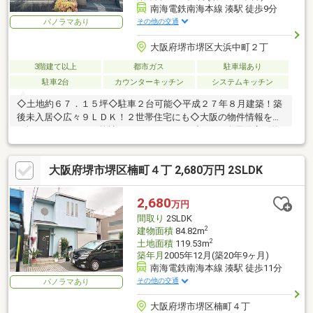
南海電鉄南海本線 湊駅 徒歩9分
その他の交通
パノラマあり
大阪府堺市堺区大浜中町２丁
3階建て以上
都市ガス
駐車場あり
駐車2台
カウンターキッチン
システムキッチン
◇土地約６７．１５坪◇駐車２台可能◇平成２７年８月建築！築
後未入居◇広々９ＬＤＫ！２世帯住宅にも◇大阪の物件情報を取
り扱うイエストア。弊社ホームページではブログや会員限定の物
件情報など毎日更新中です！
大阪府堺市堺区楠町４丁 2,680万円 2SLDK
2,680
万円
間取り
2SLDK
2
建物面積
84.82m
2
土地面積
119.53m
築年月
2005年12月(築20年9ヶ月)
南海電鉄南海本線 湊駅 徒歩11分
その他の交通
パノラマあり
大阪府堺市堺区楠町４丁