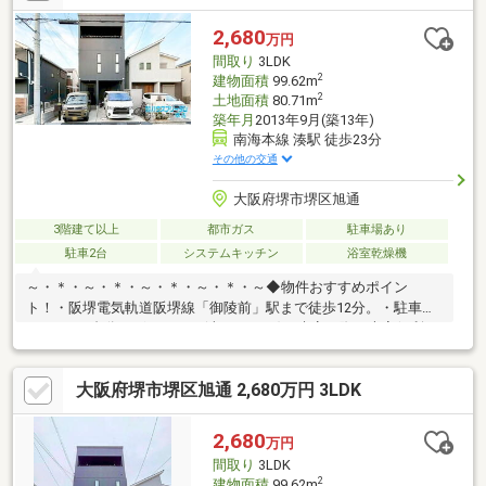
久・遮音・調湿に優れたALCコンクリート＝ヘーベルを使用③リ
フォームしやすい設計対応性④明確なメンテナンスプログラム
2,680
万円
⑤旭化成ホームズによる60年無償定期点検も継承※土地面積に
間取り
3LDK
は、道路部分約5.3㎡を含みます
2
建物面積
99.62m
2
土地面積
80.71m
築年月
2013年9月(築13年)
南海本線 湊駅 徒歩23分
その他の交通
大阪府堺市堺区旭通
3階建て以上
都市ガス
駐車場あり
駐車2台
システムキッチン
浴室乾燥機
～・＊・～・＊・～・＊・～・＊・～◆物件おすすめポイン
ト！・阪堺電気軌道阪堺線「御陵前」駅まで徒歩12分。・駐車ス
ペースが2台分ございます！(車種による) 来客の際も大変便利で
す。・南西向き/前面道路約5.4ｍ。 陽当たりと風通し良好です
♪・ゆとりある部屋数の3LDK！≪周辺環境≫・少林寺小学校…徒
大阪府堺市堺区旭通 2,680万円 3LDK
歩10分・陵西中学校…徒歩7分・ファミリーマート…徒歩7分・スー
パー玉出…徒歩11分・清恵会病院…徒歩9分ハウスフリーダムは
【東証スタンダード上場企業】です。「見るだけ・聞くだけ」
2,680
万円
OK！不動産購入や住宅ローンなどお気軽にご相談ください♪♪
間取り
3LDK
2
建物面積
99.62m