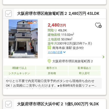
ッチン・洗面室は2WAY仕様で家事・生活動線に配慮・室内随所に
収納を設置・駐車スペース有(車種による)▼設備・食器洗乾燥
大阪府堺市堺区南旅篭町西２ 2,480万円 4SLDK
機・浴室乾燥機・各階にトイレ有・床下収納2か所▼周辺環境・堺
市立新湊小学校 徒歩8分(約600m)※敷地の一部は建ぺい率80%・容
積率300%■ ご希望の住まい探しをお手伝いします
2,480
万円
━━━━━・・・物件の詳細・ご相談はお気軽にお問い合わせく
間取り
4SLDK
ださい。
2
建物面積
115.02m
2
土地面積
50.09m
築年月
2001年2月(築25年7ヶ月)
南海本線 湊駅 徒歩9分
その他の交通
大阪府堺市堺区南旅篭町西２
3階建て以上
都市ガス
駐車場あり
システムキッチン
所有権
即入居可
やりとり不要で内見可能◎見学予約ボタンから現地待ち合わせ
OK！お気軽にご見学いただけます。●令和8年8月全面リフォーム
完了キッチン・浴室・洗面台を交換し、フロアタイルやクロスも
全面貼替。外壁・バルコニー防水塗装なども実施された、気持ち
よく新生活を始められる住まいです。●南海本線「湊」駅徒歩9分
大阪府堺市堺区大浜中町２ 1億5,000万円 9LDK
徒歩で駅を利用でき、通勤・通学にも便利な立地。車だけに頼ら
ず生活できるのも嬉しいポイントです。●洋室3室＋和室＋納戸の