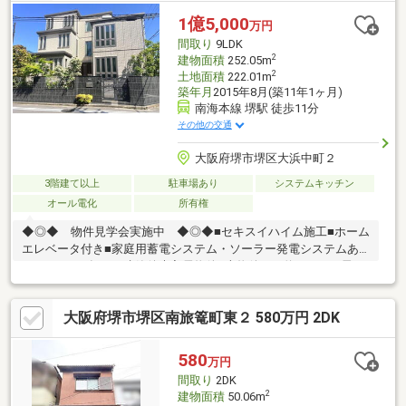
ゆとりある間取り12.5帖のLDKを中心に、6帖の洋室3室と6帖の和
1億5,000
万円
室を配置。さらに納戸や各所収納も備え、ご家族で使いやすい間
間取り
9LDK
取りです。●スーパー徒歩圏内でお買い物便利日之出屋御
2
建物面積
252.05m
2
土地面積
222.01m
築年月
2015年8月(築11年1ヶ月)
南海本線 堺駅 徒歩11分
その他の交通
大阪府堺市堺区大浜中町２
3階建て以上
駐車場あり
システムキッチン
オール電化
所有権
◆◎◆ 物件見学会実施中 ◆◎◆■セキスイハイム施工■ホーム
エレベータ付き■家庭用蓄電システム・ソーラー発電システムあ
り■２０１５年８月建築後未入居物件■本物件から約５０ｍの飛び
地に公簿９９.３㎡（約３０坪）の駐車場あり◎◆◎ 住宅ローン
相談会実施中 ◎◆◎弊社担当は皆、不動産業界よく聞く強引な
大阪府堺市堺区南旅篭町東２ 580万円 2DK
営業はありませんのでご安心くださませ。ご見学時には、お子
様、ご家族、ご友人、親御様も皆様お揃いで是非お越しくださ
い。とても高い買い物です。ゆっくりご検討いただき、親身にな
580
万円
りご相談させて頂きます。また、ご検討物件はご納得いただくま
間取り
2DK
で何度見ていただいても結構です。
2
建物面積
50.06m