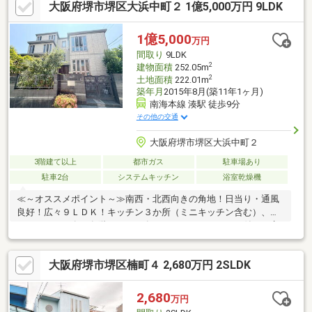
大阪府堺市堺区大浜中町２ 1億5,000万円 9LDK
分（1120ｍ）8月11日（火）～8月16日（日）は夏季休業とさせて
頂きます。休業期間中はご不便をお掛け致しますが、よろしくお
願いいたします。休業期間中に頂きましたお問い合わせにつきま
1億5,000
万円
しては、8月17日（月）午前9時より順次対応いたします。
間取り
9LDK
2
建物面積
252.05m
2
土地面積
222.01m
築年月
2015年8月(築11年1ヶ月)
南海本線 湊駅 徒歩9分
その他の交通
大阪府堺市堺区大浜中町２
3階建て以上
都市ガス
駐車場あり
駐車2台
システムキッチン
浴室乾燥機
≪～オススメポイント～≫南西・北西向きの角地！日当り・通風
良好！広々９ＬＤＫ！キッチン３か所（ミニキッチン含む）、シ
ャワールーム有、各階にトイレ有！ホームエレベーター付きで永
く暮らせる癒しの住まい！住宅用ソーラー発電システム・家庭用
蓄電システム付のエコナ住まい♪平成２５年８月建築！築後未入居
大阪府堺市堺区楠町４ 2,680万円 2SLDK
です！セキスイハイム施工のお家！土地約６７．１５坪！駐車２
台可能ですよ♪≪～利便性よい周辺環境～≫◆小学校…英彰小学校
まで徒歩１２分◆中学校…大浜中学校まで徒歩１５分◆スーパー…
2,680
万円
ライフ石津店まで徒歩１１分◆日用品…スギ薬局堺旭ケ丘店まで