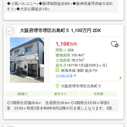
◆２面バルコニー♪◆阪堺病院徒歩8分♪◆阪神高速湾岸線大浜IC
すぐ♪◆大浜公園徒歩1分♪
大阪府堺市堺区出島町５ 1,100万円 2DK
1,100
万円
間取り
2DK
2
建物面積
105.4m
2
土地面積
78.27m
築年月
1971年7月(築55年2ヶ月)
南海本線 湊駅 徒歩7分
その他の交通
大阪府堺市堺区出島町５
2階建て
都市ガス
所有権
◇1階部分店舗26.6㎡ 住居部分26.6㎡◇2階部分25.92㎡和室2
室 25.92㎡和室2室令和8年8月以降の引き渡しとなります。2階部
分住居は1室空室・1室は居住中です。◆◇＊・＋◆◇＊・＋＊・
＋＊・＋＊・＋◇◆＋・＊◇◆◇南海本線湊駅より徒歩6分（480
ｍ）◇新湊小学校まで徒歩5分（400ｍ）◇大浜中学校まで徒歩14