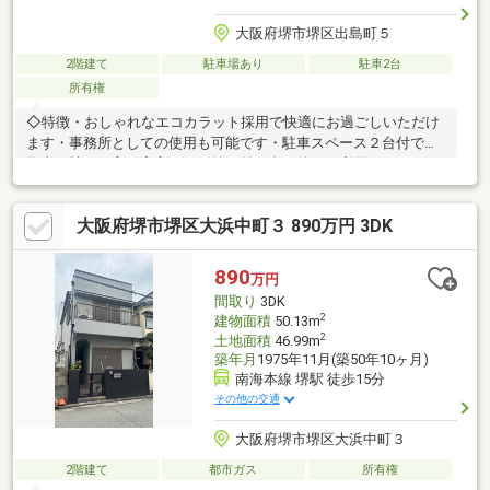
大阪府堺市堺区出島町５
2階建て
駐車場あり
駐車2台
所有権
◇特徴・おしゃれなエコカラット採用で快適にお過ごしいただけ
ます・事務所としての使用も可能です・駐車スペース２台付で複
数台お持ちの方も安心です・納戸付で多目的にご利用いただけま
す・南向バルコニーでお洗濯も楽々です・対面式キッチンなので
家族との会話もはずみます！◇立地・新湊小学校まで徒歩約4
大阪府堺市堺区大浜中町３ 890万円 3DK
分・大浜中学校まで徒歩約16分◇弊社が選ばれる理由１．お金の
扱い方のプロ、ファイナンシャルプランナーが資金計画をサポー
ト２．買い替えなどにも対応できる売却専門チームあり！３．た
890
万円
くさんの銀行と繋がりがあるため、最も低金利になるように審査
間取り
3DK
が可能
2
建物面積
50.13m
2
土地面積
46.99m
築年月
1975年11月(築50年10ヶ月)
南海本線 堺駅 徒歩15分
その他の交通
大阪府堺市堺区大浜中町３
2階建て
都市ガス
所有権