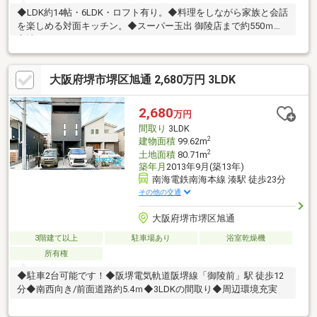
◆LDK約14帖・6LDK・ロフト有り。◆料理をしながら家族と会話
を楽しめる対面キッチン。◆スーパー玉出 御陵店まで約550ｍの
立地。
大阪府堺市堺区旭通 2,680万円 3LDK
2,680
万円
間取り
3LDK
2
建物面積
99.62m
2
土地面積
80.71m
築年月
2013年9月(築13年)
南海電鉄南海本線 湊駅 徒歩23分
その他の交通
大阪府堺市堺区旭通
3階建て以上
駐車場あり
浴室乾燥機
所有権
◆駐車2台可能です！◆阪堺電気軌道阪堺線「御陵前」駅 徒歩12
分◆南西向き/前面道路約5.4ｍ◆3LDKの間取り◆周辺環境充実