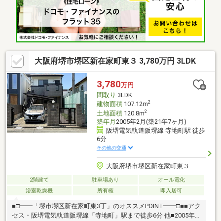
問い合わせ下さい。
大阪府堺市堺区新在家町東３ 3,780万円 3LDK
3,780
万円
間取り
3LDK
2
建物面積
107.12m
2
土地面積
120.8m
築年月
2005年2月(築21年7ヶ月)
阪堺電気軌道阪堺線 寺地町駅 徒歩
6分
その他の交通
大阪府堺市堺区新在家町東３
2階建て
駐車場あり
オール電化
浴室乾燥機
所有権
即入居可
■□━━「堺市堺区新在家町東3丁」のオススメPOINT━━□■■アク
セス・阪堺電気軌道阪堺線「寺地町」駅まで徒歩6分 他■2005年2