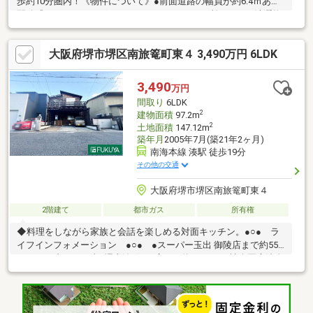
歩約10分圏内！《物件について》●前面道路の幅員が約6.4ｍあり
開放感がたっぷりございます●バルコニーが3か所あり、お洗濯物
がたくさん干せます！《周辺について》●新湊小学校 徒歩約4分
●大浜中学校 徒歩約22分●近商ストア東湊店 自転車で約1分●ロ
大阪府堺市堺区南旅篭町東４ 3,490万円 6LDK
ーソン堺昭和通4丁店 自転車で約2分【お客様へ】当社では諸事
情によりインターネットに掲載されていない物件も多数取り扱っ
ておりますお気軽にお問い合わせくださいませローンのご相談、
3,490
万円
お問い合わせは通話料無料の0120-521-021までお気軽にご連絡く
間取り
6LDK
ださいませ
2
建物面積
97.2m
2
土地面積
147.12m
築年月
2005年7月(築21年2ヶ月)
南海本線 湊駅 徒歩19分
その他の交通
大阪府堺市堺区南旅篭町東４
2階建て
都市ガス
所有権
◆料理をしながら家族と会話を楽しめる対面キッチン。●○● ラ
イフインフォメーション ●○● ●スーパー玉出 御陵店まで約550
ｍ ●セブンイレブン堺東湊町6丁店まで約600ｍ ●社会医療法人
清恵会清恵会病院まで約600ｍ ●日之出屋御陵前店まで約800
ｍ ●サンプラザ堺少林寺町西店まで約1100ｍ ○堺市立少林寺小
学校まで約600ｍ ○堺市立陵西中学校まで約270ｍ*----*----*----*---
-*----*----*----*----*----*----*----*----*御内覧ご希望の際は、お気軽にお