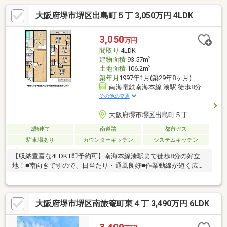
大阪府堺市堺区出島町５丁 3,050万円 4LDK
3,050
万円
間取り
4LDK
2
建物面積
93.57m
2
土地面積
106.2m
築年月
1997年1月(築29年8ヶ月)
南海電鉄南海本線 湊駅 徒歩8分
その他の交通
大阪府堺市堺区出島町５丁
2階建て
南道路
都市ガス
駐車場あり
カウンターキッチン
システムキッチン
【収納豊富な4LDK+即予約可】南海本線湊駅まで徒歩8分の好立
地！■南向きですので、日当たり・通風良好■作業動線が短く広々
とした調理スペースを確保できるＬ型キッチン■新湊小学校まで
徒歩5分
大阪府堺市堺区南旅篭町東４丁 3,490万円 6LDK