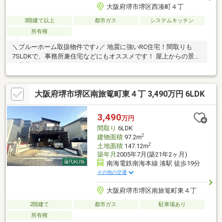
大阪府堺市堺区西湊町４丁
3階建て以上
都市ガス
システムキッチン
所有権
＼ブルーホーム取扱物件です♪／ 地震に強いRC住宅！間取りも
7SLDKで、事務所兼住宅などにもオススメです！ 屋上からの景色
を是非ご覧いただきたいです。
大阪府堺市堺区南旅篭町東４丁 3,490万円 6LDK
3,490
万円
間取り
6LDK
2
建物面積
97.2m
2
土地面積
147.12m
築年月
2005年7月(築21年2ヶ月)
南海電鉄南海本線 湊駅 徒歩19分
その他の交通
大阪府堺市堺区南旅篭町東４丁
2階建て
都市ガス
駐車場あり
所有権