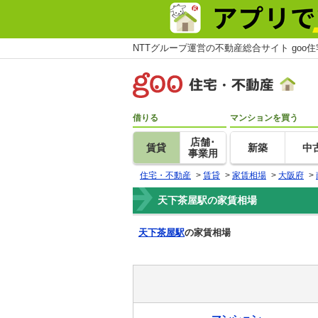
NTTグループ運営の不動産総合サイト goo
借りる
マンションを買う
店舗･
賃貸
新築
中
事業用
住宅・不動産
>
賃貸
>
家賃相場
>
大阪府
>
天下茶屋駅の家賃相場
天下茶屋駅
の家賃相場