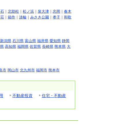
高石
｜
北助松
｜
松ノ浜
｜
泉大津
｜
忠岡
｜
春木
ノ荘
｜
箱作
｜
淡輪
｜
みさき公園
｜
孝子
｜
和歌
新潟県
石川県
富山県
福井県
愛知県
静岡
県
高知県
福岡県
佐賀県
長崎県
熊本県
大
島市
岡山市
北九州市
福岡市
熊本市
用
不動産投資
住宅・不動産