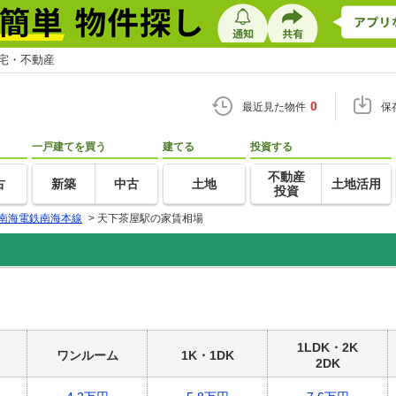
住宅・不動産
0
最近見た物件
保
一戸建てを買う
建てる
投資する
不動産
古
新築
中古
土地
土地活用
投資
南海電鉄南海本線
>
天下茶屋駅の家賃相場
1LDK・2K
ワンルーム
1K・1DK
2DK