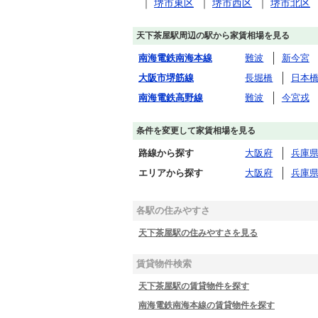
｜
堺市東区
｜
堺市西区
｜
堺市北区
天下茶屋駅周辺の駅から家賃相場を見る
南海電鉄南海本線
難波
新今宮
大阪市堺筋線
長堀橋
日本
南海電鉄高野線
難波
今宮戎
条件を変更して家賃相場を見る
路線から探す
大阪府
兵庫
エリアから探す
大阪府
兵庫
各駅の住みやすさ
天下茶屋駅の住みやすさを見る
賃貸物件検索
天下茶屋駅の賃貸物件を探す
南海電鉄南海本線の賃貸物件を探す