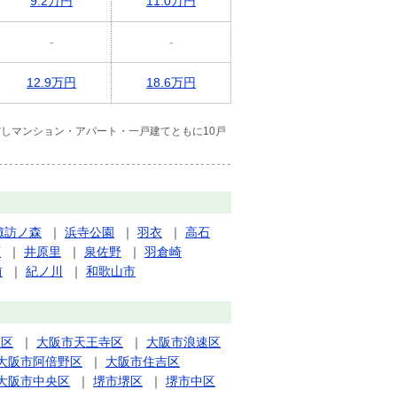
9.2万円
11.0万円
-
-
12.9万円
18.6万円
しマンション・アパート・一戸建てともに10戸
諏訪ノ森
｜
浜寺公園
｜
羽衣
｜
高石
原
｜
井原里
｜
泉佐野
｜
羽倉崎
前
｜
紀ノ川
｜
和歌山市
正区
｜
大阪市天王寺区
｜
大阪市浪速区
大阪市阿倍野区
｜
大阪市住吉区
大阪市中央区
｜
堺市堺区
｜
堺市中区