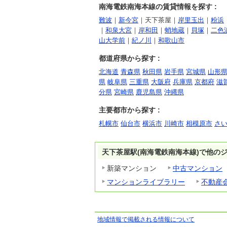
南海電鉄南海本線の賃貸情報を探す :
難波
｜
新今宮
｜天下茶屋｜
岸里玉出
｜
粉浜
｜
和泉大宮
｜
岸和田
｜
蛸地蔵
｜
貝塚
｜
二色
山大学前
｜
紀ノ川
｜
和歌山市
都道府県から探す :
北海道
青森県
秋田県
岩手県
宮城県
山形
県
岐阜県
三重県
大阪府
兵庫県
京都府
滋
分県
宮崎県
鹿児島県
沖縄県
主要都市から探す :
札幌市
仙台市
横浜市
川崎市
相模原市
さ
天下茶屋駅(南海電鉄南海本線)で他の
新築マンション
中古マンション
マンションライブラリー
不動産
地域情報で掲載される情報について