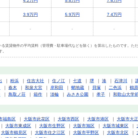
4.2万円
5.8万円
7.6万円
3.9万円
5.9万円
7.4万円
-
-
-
ている賃貸物件の平均賃料（管理費・駐車場代などを除く）を算出したものです。ただ
す。
出
｜
粉浜
｜
住吉大社
｜
住ノ江
｜
七道
｜
堺
｜
湊
｜
石津川
｜
岡
｜
春木
｜
和泉大宮
｜
岸和田
｜
蛸地蔵
｜
貝塚
｜
二色浜
｜
鶴
崎
｜
鳥取ノ荘
｜
箱作
｜
淡輪
｜
みさき公園
｜
孝子
｜
和歌山大学
市福島区
｜
大阪市此花区
｜
大阪市西区
｜
大阪市港区
｜
大阪市大
｜
大阪市東成区
｜
大阪市生野区
｜
大阪市旭区
｜
大阪市城東区
｜
｜
大阪市鶴見区
｜
大阪市住之江区
｜
大阪市平野区
｜
大阪市北区
｜