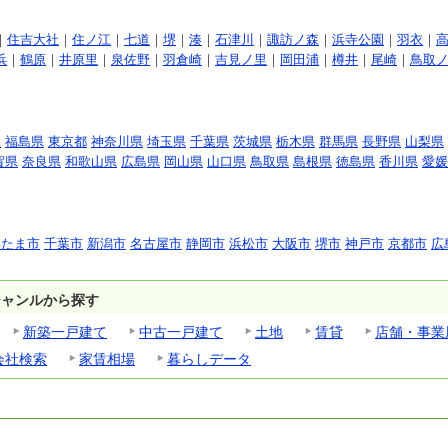
｜
住吉大社
｜
住ノ江
｜
七道
｜
堺
｜
湊
｜
石津川
｜
諏訪ノ森
｜
浜寺公園
｜
羽衣
｜
浜
｜
鶴原
｜
井原里
｜
泉佐野
｜
羽倉崎
｜
吉見ノ里
｜
岡田浦
｜
樽井
｜
尾崎
｜
鳥取
県
福島県
東京都
神奈川県
埼玉県
千葉県
茨城県
栃木県
群馬県
長野県
山梨県
賀県
奈良県
和歌山県
広島県
岡山県
山口県
鳥取県
島根県
徳島県
香川県
愛媛
いたま市
千葉市
新潟市
名古屋市
静岡市
浜松市
大阪市
堺市
神戸市
京都市
広
ジャンルから探す
新築一戸建て
中古一戸建て
土地
賃貸
店舗・事業
会社検索
家賃相場
暮らしデータ