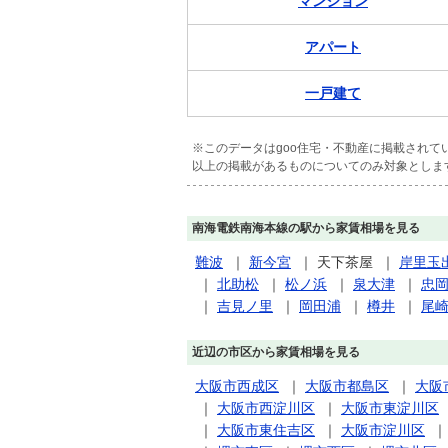
マンション
アパート
一戸建て
※このデータはgoo住宅・不動産に掲載され
以上の掲載があるものについてのみ対象としま
南海電鉄南海本線の駅から家賃相場を見る
難波
｜
新今宮
｜
天下茶屋
｜
岸里玉
｜
北助松
｜
松ノ浜
｜
泉大津
｜
忠
｜
吉見ノ里
｜
岡田浦
｜
樽井
｜
尾
近辺の市区から家賃相場を見る
大阪市西成区
｜
大阪市都島区
｜
大阪
｜
大阪市西淀川区
｜
大阪市東淀川区
｜
大阪市東住吉区
｜
大阪市淀川区