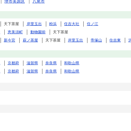
｜
堺市美原区
｜
八尾市
天下茶屋
岸里玉出
粉浜
住吉大社
住ノ江
橋
恵美須町
動物園前
天下茶屋
新今宮
萩ノ茶屋
天下茶屋
岸里玉出
帝塚山
住吉東
県
京都府
滋賀県
奈良県
和歌山県
県
京都府
滋賀県
奈良県
和歌山県