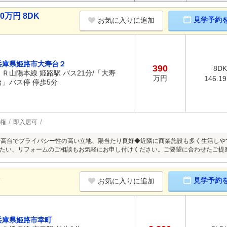
万円 8DK
見学予約
お気に入りに追加
兵庫県姫路市大寿台２
390
8DK
ＪＲ山陽本線 姫路駅 バス21分/「大寿
万円
146.1
台」バス停 停歩5分
権
即入居可
◆高台でプライバシー性の高い立地、陽当たり良好◆近隣に商業施設も多く生活しや
たい、リフォームのご相談もお気軽にお申し付けください。ご要望に合わせたご提
K
見学予約
お気に入りに追加
兵庫県姫路市幸町