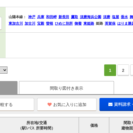
山陽本線：
神戸
兵庫
和田岬
新長田
鷹取
須磨海浜公園
須磨
塩屋
垂水
東加古川
加古川
宝殿
曽根
ひめじ別所
御着
東姫路
姫路
英賀保
はりま勝
1
2
間取り図付き表示
お気に入りに追加
資料請求
所在地/交通
間取
価格
（駅/バス 所要時間）
建物面