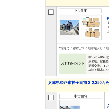
中古住宅
2階建て
都市ガス
駐車場あり
駐
8/6(木)～
場拡張、屋根塗
おすすめポイント
湯器交換、イン
故障や漏水につ
兵庫県姫路市神子岡前３ 2,350万円 
中古住宅