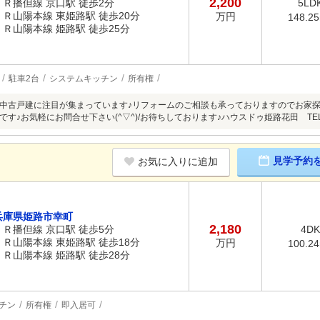
2,200
ＪＲ播但線 京口駅 徒歩2分
5LD
ＪＲ山陽本線 東姫路駅 徒歩20分
万円
148.2
ＪＲ山陽本線 姫路駅 徒歩25分
駐車2台
システムキッチン
所有権
中古戸建に注目が集まっています♪リフォームのご相談も承っておりますのでお家
す♪お気軽にお問合せ下さい(^▽^)/お待ちしております♪ハウスドゥ姫路花田 TEL 07
見学予約
お気に入りに追加
兵庫県姫路市幸町
2,180
ＪＲ播但線 京口駅 徒歩5分
4DK
ＪＲ山陽本線 東姫路駅 徒歩18分
万円
100.2
ＪＲ山陽本線 姫路駅 徒歩28分
チン
所有権
即入居可