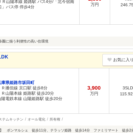
ＪＲ山陽本線 姫路駅 バス4分/「北今宿南
万円
246.7
口」バス停 停歩4分
歩圏に揃う利便性の高い住環境
LDK
お気に入
兵庫県姫路市坂田町
3,900
ＪＲ播但線 京口駅 徒歩8分
3SL
ＪＲ山陽本線 姫路駅 徒歩20分
万円
115.9
山陽電鉄本線 山陽姫路駅 徒歩20分
ステムキッチン
オール電化
所有権
】 ボンマルシェ 徒歩11分、テラッソ姫路 徒歩14分 ファミリマート 徒歩2