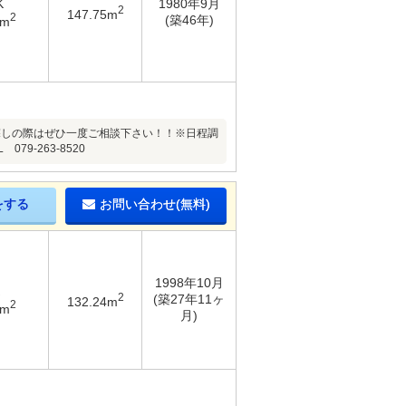
K
1980年9月
2
147.75m
2
(築46年)
5m
探しの際はぜひ一度ご相談下さい！！※日程調
9-263-8520
をする
お問い合わせ(無料)
1998年10月
2
(築27年11ヶ
132.24m
2
4m
月)