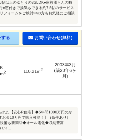
6帖以上のゆとりの3SLDK●家族団らんの時
●窓付きで換気もできる約7.5帖のサービス
※リフォームをご検討中の方もお気軽にご相談
をする
お問い合わせ(無料)
2003年3月
DK
2
(築23年6ヶ
110.21m
2
2m
月)
た【安心R住宅】◆5年間1000万円のか
お金10万円で購入可能！】（条件あり）
り設備も新調◎◆オール電化◆収納豊富
さい♪…