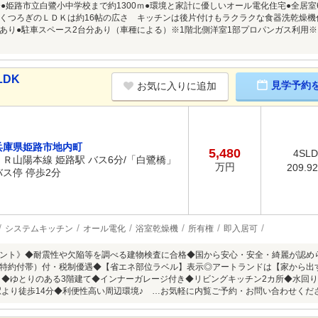
分●姫路市立白鷺小中学校まで約1300ｍ●環境と家計に優しいオール電化住宅●全居室
くつろぎのＬＤＫは約16帖の広さ キッチンは後片付けもラクラクな食器洗乾燥機付
あり●駐車スペース2台分あり（車種による）※1階北側洋室1部プロパンガス利用
LDK
見学予約
お気に入りに追加
兵庫県姫路市地内町
5,480
4SL
ＪＲ山陽本線 姫路駅 バス6分/「白鷺橋」
万円
209.9
バス停 停歩2分
システムキッチン
オール電化
浴室乾燥機
所有権
即入居可
ント》◆耐震性や欠陥等を調べる建物検査に合格◆国から安心・安全・綺麗が認められ
特約付帯）付・税制優遇◆【省エネ部位ラベル】表示◎アートランドは【家から出す
KK ◆ゆとりのある3階建て◆インナーガレージ付き◆リビングキッチン2カ所◆水回
駅より徒歩14分◆利便性高い周辺環境♪ …お気軽に内覧ご予約・お問い合わせくだ