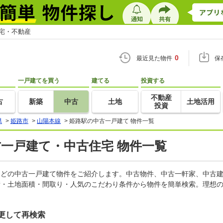
住宅・不動産
0
最近見た物件
保
一戸建てを買う
建てる
投資する
不動産
古
新築
中古
土地
土地活用
投資
県
>
姫路市
>
山陽本線
>
姫路駅の中古一戸建て 物件一覧
古一戸建て・中古住宅 物件一覧
家などの中古一戸建て物件をご紹介します。中古物件、中古一軒家、中古
積・土地面積・間取り・人気のこだわり条件から物件を簡単検索。理想の
更して再検索