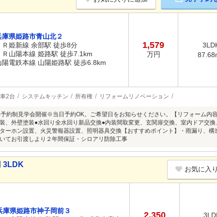
兵庫県姫路市青山北２
1,579
ＪＲ姫新線 余部駅 徒歩8分
3LD
ＪＲ山陽本線 姫路駅 徒歩7.1km
万円
87.68
山陽電鉄本線 山陽姫路駅 徒歩6.8km
車2台
システムキッチン
所有権
リフォームリノベーション
8/9(日)予約制見学会開催※当日予約OK。ご希望日をお知らせください。【リフォーム
装、外壁塗装●水回り全水回り新品交換●内装間取変更、玄関扉交換、室内ドア交換
ターホン設置、火災警報器設置、照明器具交換【おすすめポイント】・雨漏り、構
いてお引渡しより２年間保証・シロアリ防除工事
3LDK
お気に入
兵庫県姫路市神子岡前３
2,350
3LD