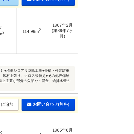
1987年2月
K
2
(築39年7ヶ
114.96m
2
m
月)
内容】●標準シロアリ防除工事●外構・外装駐車
、床材上張り、クロス張替え●その他設備給
造上主要な部分の欠陥や・腐食、給排水管の
お問い合わせ(無料)
りに追加
1985年8月
K