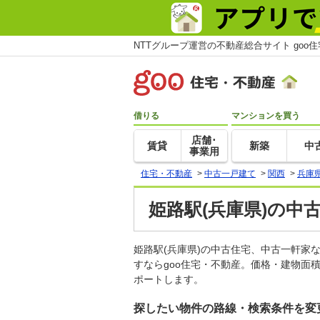
NTTグループ運営の不動産総合サイト goo
借りる
マンションを買う
店舗･
賃貸
新築
中
事業用
住宅・不動産
>
中古一戸建て
>
関西
>
兵庫
姫路駅(兵庫県)の中
姫路駅(兵庫県)の中古住宅、中古一軒
すならgoo住宅・不動産。価格・建物面
ポートします。
探したい物件の路線・検索条件を変