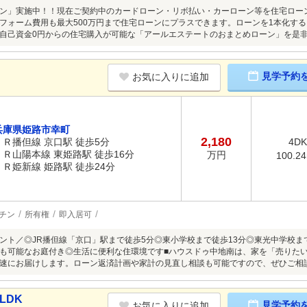
ン」実施中！！現在ご契約中のカードローン・リボ払い・カーローン等を住宅ロー
フォーム費用も最大500万円まで住宅ローンにプラスできます。ローンを1本化す
自己資金0円からの住宅購入が可能な「アールエステートのおまとめローン」を是
見学予約
お気に入りに追加
兵庫県姫路市幸町
2,180
ＪＲ播但線 京口駅 徒歩5分
4DK
ＪＲ山陽本線 東姫路駅 徒歩16分
万円
100.2
ＪＲ姫新線 姫路駅 徒歩24分
チン
所有権
即入居可
ント／◎JR播但線「京口」駅まで徒歩5分◎東小学校まで徒歩13分◎東光中学校まで
も可能なお庭付き◎生活に便利な住環境です■ハウスドゥ中地南は、家を「売りた
速にお届けします。ローン返済計画や家計の見直し相談も可能ですので、ぜひご相
LDK
見学予約
お気に入りに追加