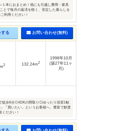
ン１本におまとめ！他にも引越し費用・家具
ることで毎月の返済を軽く、安定した暮らしを
非ご利用ください！
をする
お問い合わせ(無料)
1998年10月
2
(築27年11ヶ
132.24m
2
4m
月)
徒歩6分◎4DKの間取り◎ゆったり浴室1帖
い」「買いたい」というお客様へ、豊富で鮮度
談ください！
をする
お問い合わせ(無料)