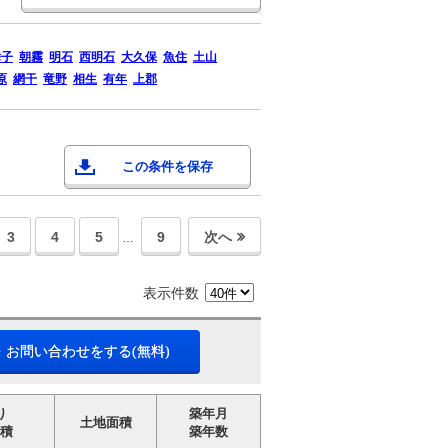
舞子
朝霧
明石
西明石
大久保
魚住
土山
原
網干
竜野
相生
有年
上郡
この条件を保存
3
4
5
9
次へ
…
表示件数
・お問い合わせをする(無料)
り
築年月
土地面積
積
築年数